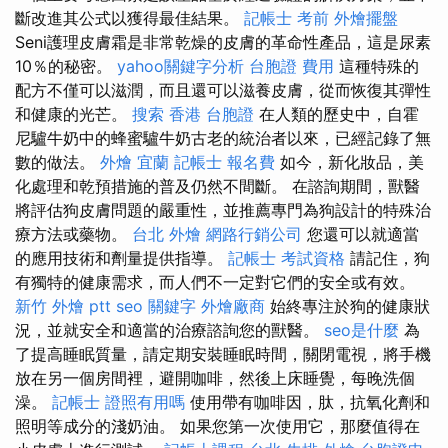
斷改進其公式以獲得最佳結果。
記帳士 考前
外燴擺盤
Seni護理皮膚霜是非常乾燥的皮膚的革命性產品，這是尿素
10％的秘密。
yahoo關鍵字分析
台胞證 費用
這種特殊的
配方不僅可以滋潤，而且還可以滋養皮膚，從而恢復其彈性
和健康的光芒。
搜索
香港 台胞證
在人類的歷史中，自霍
尼驢牛奶中的蜂蜜驢牛奶古老的統治者以來，已經記錄了無
數的做法。
外燴 宜蘭
記帳士 報名費
如今，新化妝品，美
化處理和乾預措施的普及仍然不間斷。 在諮詢期間，獸醫
將評估狗皮膚問題的嚴重性，並推薦專門為狗設計的特殊治
療方法或藥物。
台北 外燴
網路行銷公司
您還可以就適當
的應用技術和劑量提供指導。
記帳士 考試資格
請記住，狗
有獨特的健康需求，而人們不一定對它們的安全或有效。
新竹 外燴 ptt
seo 關鍵字
外燴廠商
始終專注於狗的健康狀
況，並就安全和適當的治療諮詢您的獸醫。
seo是什麼
為
了提高睡眠質量，請定期安裝睡眠時間，關閉電視，將手機
放在另一個房間裡，避開咖啡，然後上床睡覺，每晚洗個
澡。
記帳士 證照有用嗎
使用帶有咖啡因，肽，抗氧化劑和
照明等成分的淺奶油。 如果您第一次使用它，那麼值得在