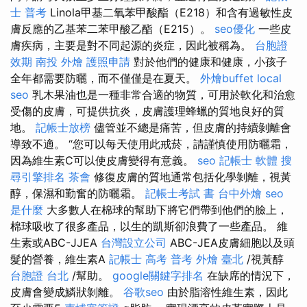
士 普考
Linola甲基二氧苯甲酸酯（E218）和含有過敏性皮
膚反應的乙基苯二苯甲酸乙酯（E215）。
seo優化
一些皮
膚疾病，主要是對不同起源的炎症，因此被稱為。
台胞證
效期
南投 外燴
護照申請
對於他們的健康和健康，小孩子
全年都需要防曬，而不僅僅是在夏天。
外燴buffet
local
seo
乳木果油也是一種非常合適的物質，可用於軟化和治愈
受傷的皮膚，可提供抗炎，皮膚護理蜂蠟的質地良好的質
地。
記帳士放榜
儘管並不總是痛苦，但皮膚的持續剝離會
導致不適。 “您可以每天使用此戒菸，請謹慎使用防曬霜，
因為維生素C可以使皮膚變得有意義。
seo
記帳士 軟體
搜
尋引擎排名
茶會
修復皮膚的質地通常包括化學剝離，視黃
醇，保濕和勤奮的防曬霜。
記帳士考試 書
台中外燴
seo
是什麼
大多數人在棉球的幫助下將它們帶到他們的臉上，
棉球吸收了很多產品，以生的凱斯卻浪費了一些產品。 維
生素或ABC-JJEA
台灣設立公司
ABC-JEA皮膚細胞以及頭
髮的營養，維生素A
記帳士 高考 普考
外燴 臺北
/視黃醇
台胞證 台北
/幫助。
google關鍵字排名
在缺席的情況下，
皮膚會變成鱗狀剝離。
谷歌seo
由於脂溶性維生素，因此