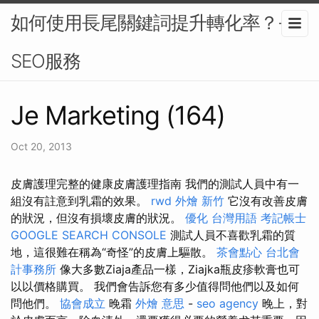
如何使用長尾關鍵詞提升轉化率？-
SEO服務
Je Marketing (164)
Oct 20, 2013
皮膚護理完整的健康皮膚護理指南 我們的測試人員中有一
組沒有註意到乳霜的效果。
rwd
外燴 新竹
它沒有改善皮膚
的狀況，但沒有損壞皮膚的狀況。
優化 台灣用語
考記帳士
GOOGLE SEARCH CONSOLE
測試人員不喜歡乳霜的質
地，這很難在稱為“奇怪”的皮膚上驅散。
茶會點心
台北會
計事務所
像大多數Ziaja產品一樣，Ziajka瓶皮疹軟膏也可
以以價格購買。 我們會告訴您有多少值得問他們以及如何
問他們。
協會成立
晚霜
外燴 意思
-
seo agency
晚上，對