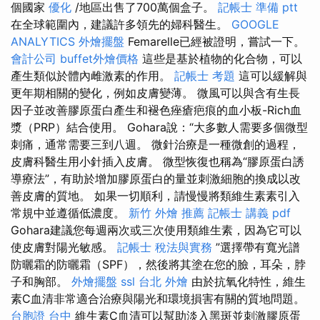
個國家
優化
/地區出售了700萬個盒子。
記帳士 準備 ptt
在全球範圍內，建議許多領先的婦科醫生。
GOOGLE
ANALYTICS
外燴擺盤
Femarelle已經被證明，嘗試一下。
會計公司
buffet外燴價格
這些是基於植物的化合物，可以
產生類似於體內雌激素的作用。
記帳士 考題
這可以緩解與
更年期相關的變化，例如皮膚變薄。 微風可以與含有生長
因子並改善膠原蛋白產生和褪色痤瘡疤痕的血小板-Rich血
漿（PRP）結合使用。 Gohara說：“大多數人需要多個微型
刺痛，通常需要三到八週。 微針治療是一種微創的過程，
皮膚科醫生用小針插入皮膚。 微型恢復也稱為“膠原蛋白誘
導療法”，有助於增加膠原蛋白的量並刺激細胞的換成以改
善皮膚的質地。 如果一切順利，請慢慢將類維生素素引入
常規中並遵循低濃度。
新竹 外燴 推薦
記帳士 講義 pdf
Gohara建議您每週兩次或三次使用類維生素，因為它可以
使皮膚對陽光敏感。
記帳士 稅法與實務
”選擇帶有寬光譜
防曬霜的防曬霜（SPF），然後將其塗在您的臉，耳朵，脖
子和胸部。
外燴擺盤
ssl
台北 外燴
由於抗氧化特性，維生
素C血清非常適合治療與陽光和環境損害有關的質地問題。
台胞證 台中
維生素C血清可以幫助淡入黑斑並刺激膠原蛋