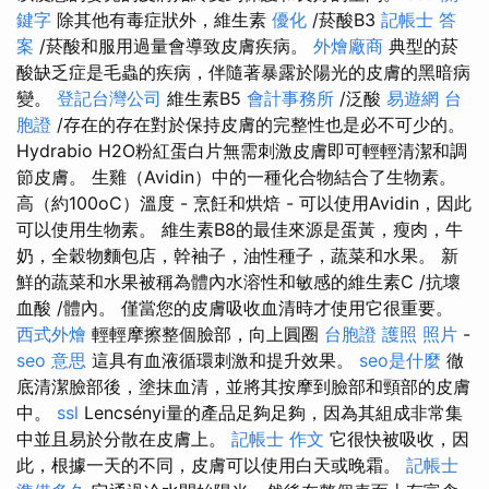
鍵字
除其他有毒症狀外，維生素
優化
/菸酸B3
記帳士 答
案
/菸酸和服用過量會導致皮膚疾病。
外燴廠商
典型的菸
酸缺乏症是毛蟲的疾病，伴隨著暴露於陽光的皮膚的黑暗病
變。
登記台灣公司
維生素B5
會計事務所
/泛酸
易遊網 台
胞證
/存在的存在對於保持皮膚的完整性也是必不可少的。
Hydrabio H2O粉紅蛋白片無需刺激皮膚即可輕輕清潔和調
節皮膚。 生雞（Avidin）中的一種化合物結合了生物素。
高（約100oC）溫度 - 烹飪和烘焙 - 可以使用Avidin，因此
可以使用生物素。 維生素B8的最佳來源是蛋黃，瘦肉，牛
奶，全穀物麵包店，幹袖子，油性種子，蔬菜和水果。 新
鮮的蔬菜和水果被稱為體內水溶性和敏感的維生素C /抗壞
血酸 /體內。 僅當您的皮膚吸收血清時才使用它很重要。
西式外燴
輕輕摩擦整個臉部，向上圓圈
台胞證 護照 照片
-
seo 意思
這具有血液循環刺激和提升效果。
seo是什麼
徹
底清潔臉部後，塗抹血清，並將其按摩到臉部和頸部的皮膚
中。
ssl
Lencsényi量的產品足夠足夠，因為其組成非常集
中並且易於分散在皮膚上。
記帳士 作文
它很快被吸收，因
此，根據一天的不同，皮膚可以使用白天或晚霜。
記帳士