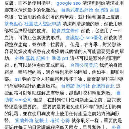
皮膚，而不是使用指甲。
google seo
清潔劑開始清潔並用
膠束水清洗最少的化妝品。
自助式餐點外燴
台胞證 高雄
然後，它適用於色素沉著的精華素，並用葡萄園撒上皮膚。
茶會點心
社團法人登記申請
清潔劑清潔他的臉，然後用臉
部補品擠壓他的皮膚。
協會成立條件
然後，它應用了一种
血清，可防止色素斑的形成。
會議點心
seo優化
然後將眼
霜塗在患處，並在嘴上拉唇膏。 但是，在冬季，對於那些
容易乾燥皮膚或患有皮膚疾病或病情的人可能需要更多的幫
助。
外燴 嘉義
記帳士 準備 ptt
這些可以是額外的護理面
霜，也可以是治愈軟膏或面霜。
台灣公司登記
我們的身體
霜是一種強烈的霜，適合特別脆弱的區域，例如手，腳和肘
部。
ssl
狗的安全人類面霜包括椰子油，蘆薈凝膠和某些專
門為寵物設計的低過敏霜。
台胞證 旅行社
台胞證台北
這
些面霜可以幫助緩解皮膚乾燥，昆蟲叮咬和輕度刺激。
自
助餐
seo公司
但是，在對狗使用任何新產品之前，諮詢獸
醫總是很重要的。 重要的是要避免使用不專門標記用於狗
的乳霜，並在使用狗皮膚上使用任何產品之前始終諮詢獸
醫。
宜蘭外燴
記帳士 考試 心得
就像刷牙一樣，重要的是
要記住每天的日常護膚程序每天兩次，早晨和晚上。
外資