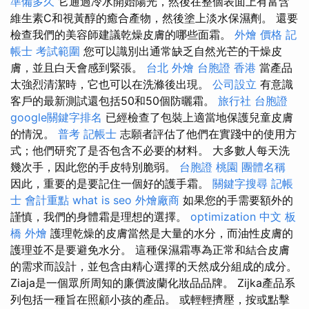
準備多久
它通過冷水開始陽光，然後在整個表面上有富含
維生素C和視黃醇的癒合產物，然後塗上淡水保濕劑。 還要
檢查我們的美容師建議乾燥皮膚的哪些面霜。
外燴 價格
記
帳士 考試範圍
您可以識別出通常缺乏自然光芒的干燥皮
膚，並且白天會感到緊張。
台北 外燴
台胞證 香港
當產品
太強烈清潔時，它也可以在洗滌後出現。
公司設立
有意識
客戶的最新測試還包括50和50個防曬霜。
旅行社 台胞證
google關鍵字排名
已經檢查了包裝上適當地保護兒童皮膚
的情況。
普考 記帳士
志願者評估了他們在實踐中的使用方
式；他們研究了是否包含不必要的材料。 大多數人每天洗
幾次手，因此您的手皮特別脆弱。
台胞證 桃園
團體名稱
因此，重要的是要記住一個好的護手霜。
關鍵字搜尋
記帳
士 會計重點
what is seo
外燴廠商
如果您的手需要額外的
謹慎，我們的身體霜是理想的選擇。
optimization 中文
板
橋 外燴
護理乾燥的皮膚當然是大量的水分，而油性皮膚的
護理並不是要避免水分。 這種保濕霜專為正常和結合皮膚
的需求而設計，並包含由精心選擇的天然成分組成的成分。
Ziaja是一個眾所周知的廉價波蘭化妝品品牌。 Zijka產品系
列包括一種旨在照顧小孩的產品。 或輕輕擠壓，按或點擊