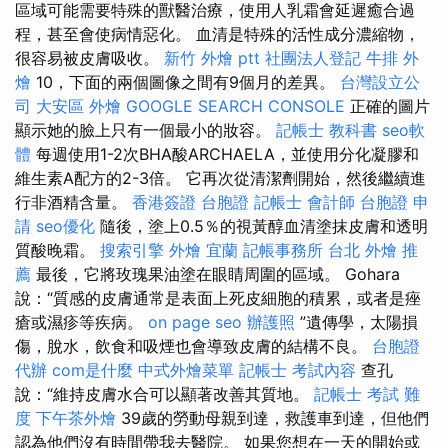
區域可能需要特殊的獸醫治療，使用人乳霜會延遲癒合過
程，甚至會使病情惡化。 血清是特殊的活性成分濃縮物，
很容易被皮膚吸收。
新竹 外燴 ptt
社團法人登記
牛排 外
燴
10，下面的兩個圖像之間有9個月的差異。
台灣設立公
司
大安區 外燴
GOOGLE SEARCH CONSOLE
正確的圖片
顯示她的臉上只有一個最小的妝容。
記帳士 教科書
seo軟
體
每週使用1-2次BHA酸ARCHAELA，並使用分化凝膠和
維生素A配方的2-3倍。 它再次從清潔劑開始，然後繼續進
行非酒精含量。
香港簽證 台胞證
記帳士 會計師
台胞證 申
請
seo優化
隨後，塗上0.5％的視黃醇血清塗抹皮膚和透明
質酸晚霜。
搜索引擎
外燴 宜蘭
記帳事務所
台北 外燴 推
薦
最後，它將玫瑰果油塗在眼睛周圍的區域。 Gohara
說：“質感的皮膚通常是表面上死皮細胞的積累，或者是痤
瘡或濕疹等疾病。
on page seo
辦護照
”遺傳學，太陽損
傷，脫水，飲食和吸煙也會導致皮膚的結構不良。
台胞證
代辦
com是什麼
中式外燴菜單
記帳士 考試內容
查孔
說：“維持皮膚水合可以顯著改善其質地。
記帳士 考試 難
度
下午茶外燴
39歲的勞動母親到達，救護車到達，但他們
認為他們沒有時間帶我去醫院。 如果您想在一天的開始或