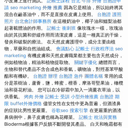
小皮膚上進行測試。
記帳士課程 台北
牛排 外燴
台胞證申
請
seo marketing
外燴 推薦
因為它是精油，所以始終將其
混合在鹼基油中，而不是直接在皮膚上使用。
台胞證 護照
照片
台北會計師事務所
在這種奶油中，椰子油和鱷梨油都
起著載體油的作用。
記帳士 衝刺班
像玫瑰水一樣，玫瑰油
由於其抗菌和舒緩作用而清潔皮膚，這是一種真正的干燥，
發炎和破裂的療法。 在天然皮膚護理中，成分主要由植
物，草藥和自然油組成。
會議點心
記帳士 行政程序法
seo
marketing
有機皮膚和天然皮膚職業都主要包含天然成分，
例如植物油，精油和植物提取物。
關鍵字優化
總體而言，
生物和替代產品不含合成色和香氣，礦物油，對羥基苯甲酸
酯和有機矽。
台胞證 辦理
台胞證 急件
團體名稱
常用的成
分是茶樹油，蘆薈，鹽，蜂蜜，檀香，摩洛哥堅果油，橄欖
油和葵花籽油。 您可以在冷卻霜中加入一滴薰衣草油，以
供香氣。
烤肉 外燴
記帳士 受訓
小型外燴推薦
台胞證 期
限
buffet外燴價格
儘管女性在女性中更為普遍，但酒渣鼻
的症狀比男性更嚴重。
谷歌seo
搜索引擎
在更嚴重的酒渣
鼻病例中，鼻子皮膚也稱為花椰菜。
記帳士 稅法與實務
Bioderma根據客戶反饋不斷開發其產品。 白天和晚霜都有