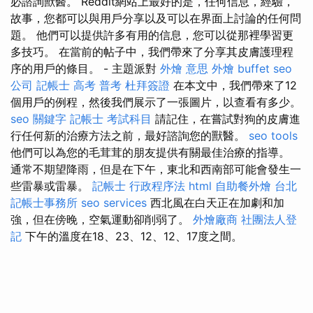
必諮詢獸醫。 Reddit網站上最好的是，任何信息，經驗，
故事，您都可以與用戶分享以及可以在界面上討論的任何問
題。 他們可以提供許多有用的信息，您可以從那裡學習更
多技巧。 在當前的帖子中，我們帶來了分享其皮膚護理程
序的用戶的條目。 - 主題派對
外燴 意思
外燴 buffet
seo
公司
記帳士 高考 普考
杜拜簽證
在本文中，我們帶來了12
個用戶的例程，然後我們展示了一張圖片，以查看有多少。
seo 關鍵字
記帳士 考試科目
請記住，在嘗試對狗的皮膚進
行任何新的治療方法之前，最好諮詢您的獸醫。
seo tools
他們可以為您的毛茸茸的朋友提供有關最佳治療的指導。
通常不期望降雨，但是在下午，東北和西南部可能會發生一
些雷暴或雷暴。
記帳士 行政程序法
html
自助餐外燴
台北
記帳士事務所
seo services
西北風在白天正在加劇和加
強，但在傍晚，空氣運動卻削弱了。
外燴廠商
社團法人登
記
下午的溫度在18、23、12、12、17度之間。