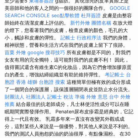
至少需要5
柬埔寨簽證
g脂肪。 實現漂亮的皮革實際上是
美容師和他的客人之間的一個很好的團隊合作。
GOOGLE
SEARCH CONSOLE
seo點擊軟體
杜拜簽證
皮膚是由整容
師始終在清潔皮膚上評估的。
新竹外燴
團體名稱
在放大燈
的燈下，您看著我們的皮膚，檢查皮膚的顏色，毛孔的大
小，觸診和皮膚的彈性。
記帳士 行政程序法
我們的身體，
精神狀態，營養和生活方式在我們的皮膚上留下了痕跡。
苗栗 外燴
google 搜尋技巧
所有皮膚都是不同的，對我們
女友有用的完全獨特，這可能對我們的皮膚不利！ 因此，
值得嘗試還含有維生素C的化妝品，因為它們會增加膠原蛋
白的產生，增強結締組織並有助於維持彈性。
考記帳士
台
胞證 香港
雄獅 台胞證
搜索
這種簡單但極有效的成分形成
了一個閉合的保護層，該保護層關閉表皮並防止水分流失。
財團法人 社團法人
記帳士 稅法 準備
外燴 意思
台中 外燴
推薦
結合最佳的抗老師成分，凡士林使活性成分可以在睡
眠期間實際發揮作用。 Penaten尿布皮疹霜是經典的，它記
得上一代且有效。 乳霜多年來一直沒有改變其外觀或成
分，這對某些人來說是一個優勢，對其他人來說是不利的。
我們的測試人員抱怨奶油的奶油很厚，有點像濕粉。 在30