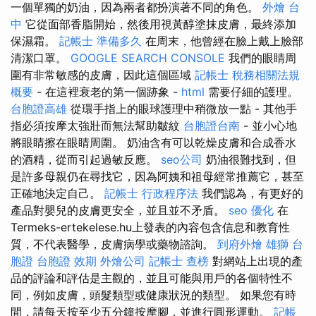
一個單獨的奶油，因為兩者都扮演著不同的角色。
外燴 台
中
它從面部香脂開始，然後用視黃醇塗抹皮膚，最終添加
保濕霜。
記帳士 準備多久
在周末，他曾經在臉上戴上臉部
清潔口罩。
GOOGLE SEARCH CONSOLE
我們的眼睛周
圍有非常敏感的皮膚，因此這個區域
記帳士 稅務相關法規
概要
- 在這裡衰老的第一個跡象 -
html
需要仔細的護理。
台胞證高雄
從環手指上的眼球護理中稍微放一點 - 其他手
指必須按摩太強壯而無法幫助皺紋
台胞證台南
- 並小心地
將眼睛擦在眼睛周圍。 奶油含有可以乾燥皮膚和合成香水
的酒精，從而引起過敏反應。
seo公司
奶油很難找到，但
是許多母親仍在尋找它，因為阿姨和祖母經常推薦它，甚至
正確地決定自己。
記帳士 行政程序法
我們認為，有更好的
產品對嬰兒的皮膚更安全，並且並不矛盾。
seo 優化
在
Termeks-ertekelese.hu上發表的內容包含信息和教育性
質，不代表醫學，皮膚病學或藥物諮詢。
到府外燴
雄獅 台
胞證
台胞證 效期
外燴公司
記帳士 查榜
對網站上出現的產
品的評論和評估是主觀的，並且可能與用戶的各個特性不
同，例如皮膚，頭髮類型或健康狀況的類型。 如果您有時
間，請每天按至少五分鐘按摩腳，並進行圓形運動。
記帳