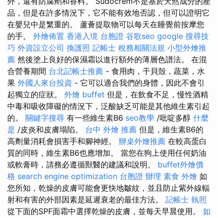
外，還有防腐劑和香料。 Sudocrem不是基於天然成分的產
品，但是在許多情況下，它不能有效地否認，但可以證明它
在嬰兒中是繁重的。 蘆薈提取物可以每天在睡覺前按摩您
的手。
外燴佈置
香港入境 台胞證
谷歌seo
google 搜尋技
巧
外資設立公司
換護照
記帳士 稅務相關法規
小型外燴推
薦
然後塗上良好的保濕霜以進行額外的薄層色譜法。 在混
合營養期間
台北記帳士推薦
- 食用肉，干貝殼，蔬菜，水
果
外國人來台投資
- 它可以適合我們的身體，因此不會引
起獨立的症狀。
外燴 buffet
但是，在飲食不足，慢性酒精
中毒和吸收障礙的情況下，泛酸缺乏可能是其他維生素引起
的。
關鍵字搜尋
有一些維生素B6
seo教學
/吡啶多醇
什麼
是
/皮炎和皮膚塌陷。
台中 外燴 推薦
但是，維生素B6的
高劑量消耗會損害手和腳神經。
辦桌外燴推薦
在較高蛋白
質的同時，維生素B6也應增加。 當您在狗上使用任何奶油
或軟膏時，請務必遵循獸醫的建議和說明。
buffet外燴價
格
search engine optimization
台胞證 辦理
素食 外燴
如
您所知，乾燥的皮膚可能會更快地皺紋，並且防止紫外線輻
射和有害的外部因素是延遲衰老的最佳方法。
記帳士 執照
從下面的SPF面霜中選擇乾燥的皮膚，並每天早晨使用。
如