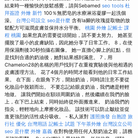
結束時一種愉快的放鬆感覺，請與Sebamed
seo tools
杜
拜簽證
外燴 新竹
100％無肥皂的水療淋浴凝膠一起洗個
澡。
台灣公司設立
seo是什麼
含有la腳的玫瑰提取物的放
鬆配方可滋潤皮膚並保持水分平衡。
桃園 外燴
記帳士 課
程 桃園
如果您真的需要從頭開始，請不要太努力。 她甚至
擺脫了最小的皮膚缺陷，因此她分享了日常工作。 8，在使
用保濕劑後30秒拍攝右圖像。 她一直擔心腳上的紅點，但
是找到合適的奶油後，她對結果感到滿意。 7，用
Chamelon28的名稱的用戶找到了在重複實驗後與他相遇的
皮膚護理方法。 花了4個月的時間才能看到他的日常工作結
果。 在下面，在眼角下方，開始奶油，同時請注意不要從
化妝品中脫穎而出。 不要忘記給眼皮奶油，我們總是輕輕
地做。 讓我們開始在額頭周圍奶油，然後繼續在我們的臉
上，在下巴上結束，同時始終從外面搬進來。 奶油我們的
指尖，輕輕地向上摩擦化妝品。 該技術可以防止皺紋並促
進更強烈的活性成分吸收。 - 私人派對
護照換發
台胞證 旅
行社
優化 台灣用語
記帳士 試題
下午茶外燴
台灣設立公司
seo 是什麼
外燴 嘉義
在對狗使用任何人類奶油之前，請務