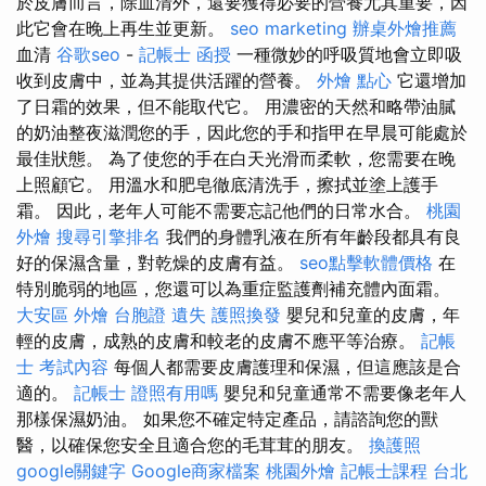
於皮膚而言，除血清外，還要獲得必要的營養尤其重要，因
此它會在晚上再生並更新。
seo marketing
辦桌外燴推薦
血清
谷歌seo
-
記帳士 函授
一種微妙的呼吸質地會立即吸
收到皮膚中，並為其提供活躍的營養。
外燴 點心
它還增加
了日霜的效果，但不能取代它。 用濃密的天然和略帶油膩
的奶油整夜滋潤您的手，因此您的手和指甲在早晨可能處於
最佳狀態。 為了使您的手在白天光滑而柔軟，您需要在晚
上照顧它。 用溫水和肥皂徹底清洗手，擦拭並塗上護手
霜。 因此，老年人可能不需要忘記他們的日常水合。
桃園
外燴
搜尋引擎排名
我們的身體乳液在所有年齡段都具有良
好的保濕含量，對乾燥的皮膚有益。
seo點擊軟體價格
在
特別脆弱的地區，您還可以為重症監護劑補充體內面霜。
大安區 外燴
台胞證 遺失
護照換發
嬰兒和兒童的皮膚，年
輕的皮膚，成熟的皮膚和較老的皮膚不應平等治療。
記帳
士 考試內容
每個人都需要皮膚護理和保濕，但這應該是合
適的。
記帳士 證照有用嗎
嬰兒和兒童通常不需要像老年人
那樣保濕奶油。 如果您不確定特定產品，請諮詢您的獸
醫，以確保您安全且適合您的毛茸茸的朋友。
換護照
google關鍵字
Google商家檔案
桃園外燴
記帳士課程 台北