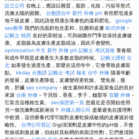
設立公司
在晚上，應該以雜質，脂肪，化妝，污垢等形式
洗滌太陽的困難。
台胞證台中
新竹 外燴 ptt
有些肥皂過多
地干燥皮膚，因此請使用適合薄膚色的溫和肥皂。
google
seo教學
我們的洗面奶包含柔和，抗菌和皮膚
歐式外燴
-
記帳士 執照
友好的茶樹油，可與細菌作鬥爭並保持皮膚健
康。 皮脂腺為皮膚生產皮脂或油，因此不會變乾。
optimization 中文
新竹 外燴 ptt
記帳士 考試資格
青春期
和成年早期是皮膚產生大多數皮脂的時候。
記帳士課程 台
北
如果發生過度生產，那麼在這些年中，它會導致皮膚斑
點。
kkday 台胞證
記帳士 考試 報名
台中 外燴
隨著年齡
的發展，皮膚生產降低，皮膚變得更乾燥。 雙魚座，瘦
肉，肝臟
seo company
- 維生素B6和許多蔬菜食品的良好
來源
台南 外燴
- 干貝殼，香蕉，李子，鱷梨等
宜蘭 外燴
-
它富含這種維生素。
seo保證第一頁
您最近是否開始使用
另一個洗滌劑或新淋浴？
外國人開公司
盡量避免在護理劑
中飲酒，這些療養代理可能對皮膚乾燥或敏感的皮膚過於侵
略性。
台灣公司登記
Gigi清潔劑是皮膚中性的pH值，不會
乾燥或刺激皮膚，但由於其粘稠的表面活性劑，它們會清除