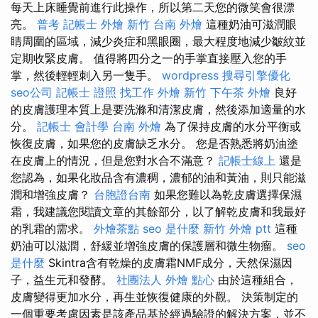
每天上床睡覺前進行此操作，所以第二天您的微笑會很漂
亮。
普考 記帳士
外燴 新竹
台南 外燴
這種奶油可滋潤眼
睛周圍的區域，減少炎症和黑眼圈，最大程度地減少皺紋並
定期收緊皮膚。 值得將四分之一的手掌直接壓入您的手
掌，然後輕輕刺入另一隻手。
wordpress
搜尋引擎優化
seo公司
記帳士 證照 找工作
外燴 新竹
下午茶 外燴
良好
的皮膚護理本質上是要洗滌和清潔皮膚，然後添加適量的水
分。
記帳士 會計學
台南 外燴
為了保持皮膚的水分平衡或
恢復皮膚，如果您的皮膚缺乏水分。 您是否熟悉將奶油塗
在皮膚上的情況，但是您對水合不滿意？
記帳士線上
還是
您認為，如果化妝品含有濃稠，濃郁的油和黃油，則只能滋
潤和增強皮膚？
台胞證台南
如果您難以為乾皮膚選擇保濕
霜，我建議您閱讀文章的其餘部分，以了解乾皮膚和我最好
的乳霜的需求。
外燴茶點
seo 是什麼
新竹 外燴 ptt
這種
奶油可以滋潤，舒緩並增強皮膚的保護層和微生物瘤。
seo
是什麼
Skintra含有乾燥的皮膚霜NMF成分，天然保濕因
子，益生元和發酵。
社團法人
外燴 點心
由於這種組合，
皮膚變得更加水分，再生並恢復健康的外觀。 決策制定的
一個重要考慮因素是該產品基於經過驗證的解決方案，並不