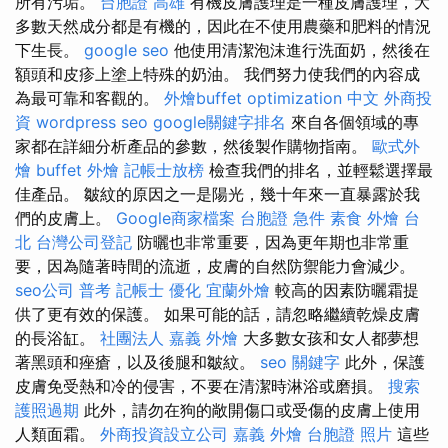
所有污垢。
台胞證 高雄
有機皮膚護理是一種皮膚護理，大
多數天然成分都是有機的，因此在不使用農藥和肥料的情況
下生長。
google seo
他使用清潔泡沫進行洗面奶，然後在
額頭和皮疹上塗上特殊的奶油。 我們努力使我們的內容成
為最可靠和客觀的。
外燴buffet
optimization 中文
外商投
資
wordpress seo
google關鍵字排名
來自各個領域的專
家都在詳細分析產品的參數，然後製作購物指南。
歐式外
燴
buffet 外燴
記帳士放榜
檢查我們的排名，並輕鬆選擇最
佳產品。 皺紋的原因之一是陽光，幾十年來一直暴露於我
們的皮膚上。
Google商家檔案
台胞證 急件
素食 外燴 台
北
台灣公司登記
防曬也非常重要，因為更年期也非常重
要，因為隨著時間的流逝，皮膚的自然防禦能力會減少。
seo公司
普考 記帳士
優化
宜蘭外燴
較高的因素防曬霜提
供了更有效的保護。 如果可能的話，請忽略繼續乾燥皮膚
的長浴缸。
社團法人
嘉義 外燴
大多數女孩和女人都夢想
著黑頭和痤瘡，以及後腿和皺紋。
seo 關鍵字
此外，保護
皮膚免受熱和冷的侵害，不要在清潔時淋浴或磨損。
搜索
護照過期
此外，請勿在狗的敞開傷口或受傷的皮膚上使用
人類面霜。
外商投資設立公司
嘉義 外燴
台胞證 照片
這些