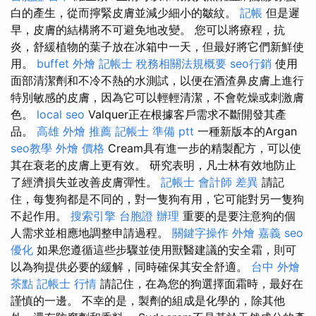
白的產生，從而擰緊皮膚並減少細小的皺紋。
記帳
但是遲
早，皮膚的結構將不可避免地改變。 您可以將療程，抗
炎，舒緩植物的葉子放在冰箱中一天，但最好將它們新鮮使
用。
buffet 外燴
記帳士 稅務相關法規概要
seo行銷
使用
面部清潔劑和不冷不熱的水測試，以便在酒渣鼻皮膚上進行
特別敏感的皮膚，因為它可以輕輕清潔，不會乾燥或刺激膚
色。
local seo
Valquer正在根據客戶需求不斷開發其產
品。
高雄 外燴 推薦
記帳士 準備 ptt
一種新版本的Argan
seo教學
外燴 價格
Cream具有進一步的精製配方，可以使
其在衰老的皮膚上更有效。 研究表明，凡士林有效地防止
了經濟損失並改善皮膚彈性。
記帳士 會計師 差異
請記
住，每隻狗都是不同的，對一隻狗有用，它可能對另一隻狗
不起作用。
搜索引擎
台胞證 辦理
重要的是要注意狗的個
人需求並相應地調整申請過程。
關鍵字操作
外燴 嘉義
seo
優化
如果您遵循這些步驟並使用獸醫建議的安全霜，則可
以為狗提供必要的緩解，同時確保其安全舒適。
台中 外燴
茶點
記帳士 行情
請記住，在為您的狗選擇面霜時，最好在
謹慎的一邊。 不幸的是，製劑的組成是化學的，除其他