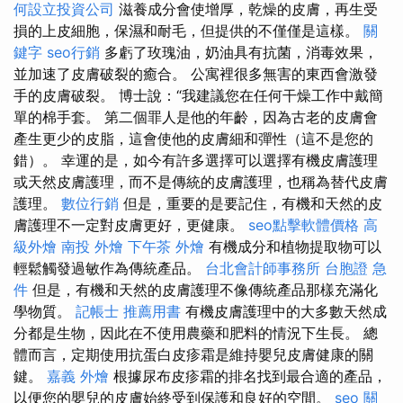
何設立投資公司
滋養成分會使增厚，乾燥的皮膚，再生受
損的上皮細胞，保濕和耐毛，但提供的不僅僅是這樣。
關
鍵字
seo行銷
多虧了玫瑰油，奶油具有抗菌，消毒效果，
並加速了皮膚破裂的癒合。 公寓裡很多無害的東西會激發
手的皮膚破裂。 博士說：“我建議您在任何干燥工作中戴簡
單的棉手套。 第二個罪人是他的年齡，因為古老的皮膚會
產生更少的皮脂，這會使他的皮膚細和彈性（這不是您的
錯）。 幸運的是，如今有許多選擇可以選擇有機皮膚護理
或天然皮膚護理，而不是傳統的皮膚護理，也稱為替代皮膚
護理。
數位行銷
但是，重要的是要記住，有機和天然的皮
膚護理不一定對皮膚更好，更健康。
seo點擊軟體價格
高
級外燴
南投 外燴
下午茶 外燴
有機成分和植物提取物可以
輕鬆觸發過敏作為傳統產品。
台北會計師事務所
台胞證 急
件
但是，有機和天然的皮膚護理不像傳統產品那樣充滿化
學物質。
記帳士 推薦用書
有機皮膚護理中的大多數天然成
分都是生物，因此在不使用農藥和肥料的情況下生長。 總
體而言，定期使用抗蛋白皮疹霜是維持嬰兒皮膚健康的關
鍵。
嘉義 外燴
根據尿布皮疹霜的排名找到最合適的產品，
以便您的嬰兒的皮膚始終受到保護和良好的空間。
seo 關