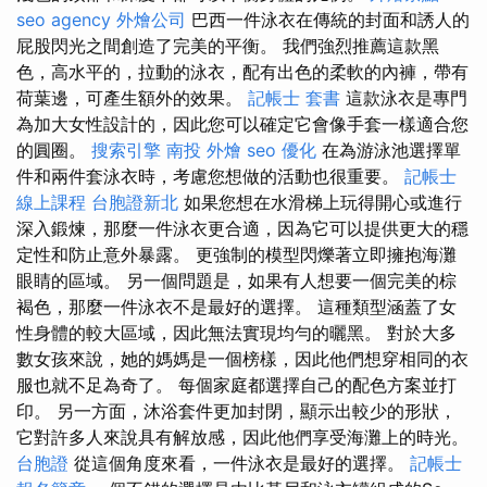
seo agency
外燴公司
巴西一件泳衣在傳統的封面和誘人的
屁股閃光之間創造了完美的平衡。 我們強烈推薦這款黑
色，高水平的，拉動的泳衣，配有出色的柔軟的內褲，帶有
荷葉邊，可產生額外的效果。
記帳士 套書
這款泳衣是專門
為加大女性設計的，因此您可以確定它會像手套一樣適合您
的圓圈。
搜索引擎
南投 外燴
seo 優化
在為游泳池選擇單
件和兩件套泳衣時，考慮您想做的活動也很重要。
記帳士
線上課程
台胞證新北
如果您想在水滑梯上玩得開心或進行
深入鍛煉，那麼一件泳衣更合適，因為它可以提供更大的穩
定性和防止意外暴露。 更強制的模型閃爍著立即擁抱海灘
眼睛的區域。 另一個問題是，如果有人想要一個完美的棕
褐色，那麼一件泳衣不是最好的選擇。 這種類型涵蓋了女
性身體的較大區域，因此無法實現均勻的曬黑。 對於大多
數女孩來說，她的媽媽是一個榜樣，因此他們想穿相同的衣
服也就不足為奇了。 每個家庭都選擇自己的配色方案並打
印。 另一方面，沐浴套件更加封閉，顯示出較少的形狀，
它對許多人來說具有解放感，因此他們享受海灘上的時光。
台胞證
從這個角度來看，一件泳衣是最好的選擇。
記帳士