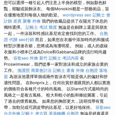
您可以選擇一種引起人們注意上半身的模型，例如顏色鮮
豔，褶皺或裝飾泳衣。 每個Monokini都是一部藝術品，旨
在優雅地受到每個人物的歡迎。
wordpress seo
記帳士 會
計師 差異
聚餐 外燴
我們的收藏品提供了在陽光下休息的
獨特選擇。
記帳士 考試 難度
無論是在銅牌上還是與朋友
一起，一件泳裝和性感比基尼肯定會找到您的工作。
台胞
證 代辦
seo行銷
而且，如果您在衣服中添加時尚的和服或
輕型沙灘連衣裙，您將成為海灘明星。 例如，成人的虛線
衣服和小標本已成為Dolce和Gabbana品牌的流行時尚趨
勢。
谷歌seo
外燴 新竹
記帳士 考試內容
在
Proswimwear，我們從事一家對游泳和成立的家族企業的
工作。
換護照
商業會計法 記帳士
素食 外燴
台胞證 落地
簽
為游泳池選擇單個或兩件套泳衣可能是個人的偏好和舒
適性問題。 在Bonprix上，任何欣賞舒適購買的人都以實惠
的價格符合各種尺寸的時尚風格。 以Starnd方式最時尚的
風格之一是複古風格。 較大和較小的點和條紋圖案，引起
了過去的懷舊氣氛。 如果您的胸部更大，請尋找帶有寬
帶，加勁兒或可調皮帶的比基尼，以更好地保持。
谷歌seo
台北外燴
記帳士 考古題
香港轉機 台胞證
無論是經典還是