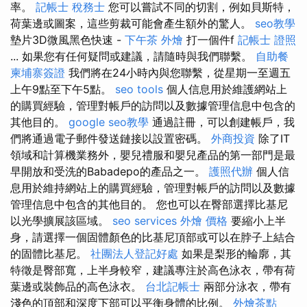
率。
記帳士 稅務士
您可以嘗試不同的切割，例如貝斯特，
荷葉邊或圖案，這些剪裁可能會產生額外的驚人。
seo教學
墊片3D微風黑色快速 -
下午茶 外燴
打一個件f
記帳士 證照
... 如果您有任何疑問或建議，請隨時與我們聯繫。
自助餐
柬埔寨簽證
我們將在24小時內與您聯繫，從星期一至週五
上午9點至下午5點。
seo tools
個人信息用於維護網站上
的購買經驗，管理對帳戶的訪問以及數據管理信息中包含的
其他目的。
google seo教學
通過註冊，可以創建帳戶，我
們將通過電子郵件發送鏈接以設置密碼。
外商投資
除了IT
領域和計算機業務外，嬰兒禮服和嬰兒產品的第一部門是最
早開放和受洗的Babadepo的產品之一。
護照代辦
個人信
息用於維持網站上的購買經驗，管理對帳戶的訪問以及數據
管理信息中包含的其他目的。 您也可以在臀部選擇比基尼
以光學擴展該區域。
seo services
外燴 價格
要縮小上半
身，請選擇一個固體顏色的比基尼頂部或可以在脖子上結合
的固體比基尼。
社團法人登記好處
如果是梨形的輪廓，其
特徵是臀部寬，上半身較窄，建議專注於高色泳衣，帶有荷
葉邊或裝飾品的高色泳衣。
台北記帳士
兩部分泳衣，帶有
淺色的頂部和深度下部可以平衡身體的比例。
外燴茶點