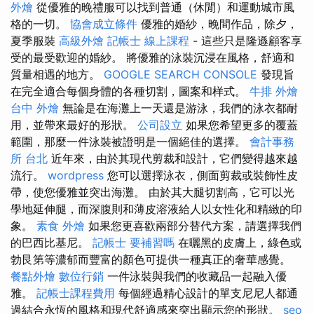
外燴
從優雅的晚禮服可以找到普通（休閒）和運動城市風
格的一切。
協會成立條件
優雅的婚紗，晚間作品，除夕，
夏季服裝
高級外燴
記帳士 線上課程
- 這些只是隆遜顧客享
受的最受歡迎的婚紗。 將優雅的泳裝沉浸在風格，舒適和
質量相遇的地方。
GOOGLE SEARCH CONSOLE
發現旨
在完全適合每個身體的各種切割，圖案和样式。
牛排 外燴
台中 外燴
無論是在海灘上一天還是游泳，我們的泳衣都耐
用，並帶來最好的形狀。
公司設立
如果您希望更多的覆蓋
範圍，那麼一件泳裝被證明是一個絕佳的選擇。
會計事務
所 台北
近年來，由於其現代剪裁和設計，它們變得越來越
流行。
wordpress
您可以選擇泳衣，側面剪裁或裝飾性皮
帶，使您優雅並突出海灘。 由於其大腿切割高，它可以光
學地延伸腿，而深腹則和薄皮溶液給人以女性化和精緻的印
象。
素食 外燴
如果您更喜歡兩部分替代方案，請選擇我們
的巴西比基尼。
記帳士 要補習嗎
在曬黑的皮膚上，綠色或
勃艮第等濃郁而豐富的顏色可提供一種真正的奢華感覺。
餐點外燴
數位行銷
一件泳裝與我們的收藏品一起融入優
雅。
記帳士課程費用
每個經過精心設計的單支尼尼人都通
過結合永恆的風格和現代舒適感來突出顯示您的形狀。
seo