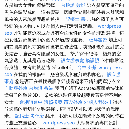
衣是加大女性的獨特選擇。
台胞證 效期
泳衣是穿著優雅的
黑色色調製成的，沒有變硬，因此對於那些同時尋求舒適和
風格的人來說是理想的選擇。
記帳士 書
加強的籃子具有可
移動的插入物，可以為個人喜好定制自定義。
wordpress
seo
此功能使泳衣成為具有全面女性的女性的理想選擇，這
些女性對於泳衣中的個人舒適感很重要。
杜拜簽證
加上可
調節腰高的尺寸的兩件泳衣是舒適性，功能和現代設計的完
美結合，適合具有飽滿的女性。 墊片籃子很薄，額外的空
氣滲透，尤其是迅速乾燥。
設立辦事處
換護照
它們非常適
合身體，並有助於塑造Décolleté。
台中 外燴
wordpress
seo
在我們的報價中，您會發現各種剪裁和顏色。
設立辦
事處
您是否正在尋找幾個季節後看起來不錯的簡單泳衣？
自助餐外燴
台胞證 香港
我們介紹了Actratex專家的快速乾
燥籃子的墊片3D。 柔軟的泳裝適​​用於想要覆蓋身體不利的
女士。
台胞證台中
護照換發
苗栗外燴
外國人開公司
得益
於適當的剪切和材料選擇，這些模型可以減少我們的幾厘
米。
記帳士 考什麼
結果，我們可以在陽光下放鬆的同時在
海灘上充滿信心。
wordpress seo
大型泳衣的專門設計，