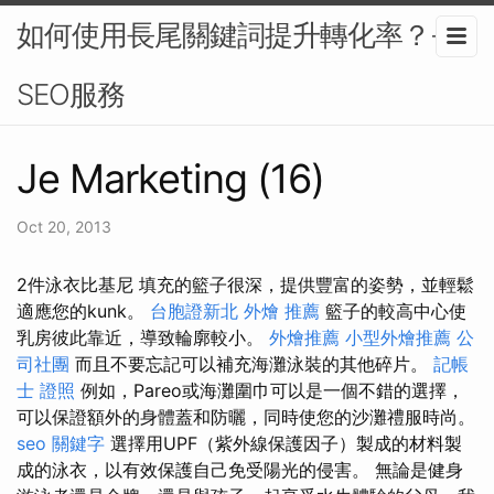
如何使用長尾關鍵詞提升轉化率？-
SEO服務
Je Marketing (16)
Oct 20, 2013
2件泳衣比基尼 填充的籃子很深，提供豐富的姿勢，並輕鬆
適應您的kunk。
台胞證新北
外燴 推薦
籃子的較高中心使
乳房彼此靠近，導致輪廓較小。
外燴推薦
小型外燴推薦
公
司社團
而且不要忘記可以補充海灘泳裝的其他碎片。
記帳
士 證照
例如，Pareo或海灘圍巾可以是一個不錯的選擇，
可以保證額外的身體蓋和防曬，同時使您的沙灘禮服時尚。
seo 關鍵字
選擇用UPF（紫外線保護因子）製成的材料製
成的泳衣，以有效保護自己免受陽光的侵害。 無論是健身