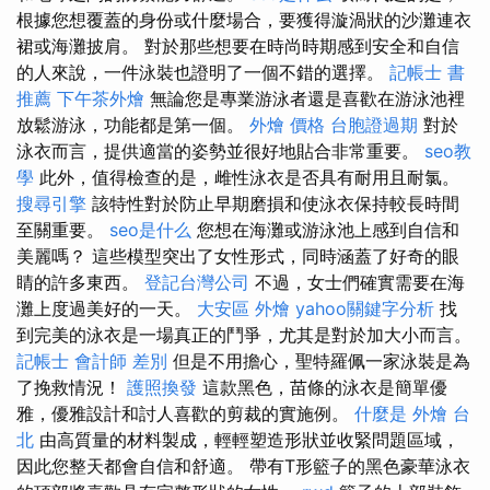
根據您想覆蓋的身份或什麼場合，要獲得漩渦狀的沙灘連衣
裙或海灘披肩。 對於那些想要在時尚時期感到安全和自信
的人來說，一件泳裝也證明了一個不錯的選擇。
記帳士 書
推薦
下午茶外燴
無論您是專業游泳者還是喜歡在游泳池裡
放鬆游泳，功能都是第一個。
外燴 價格
台胞證過期
對於
泳衣而言，提供適當的姿勢並很好地貼合非常重要。
seo教
學
此外，值得檢查的是，雌性泳衣是否具有耐用且耐氯。
搜尋引擎
該特性對於防止早期磨損和使泳衣保持較長時間
至關重要。
seo是什么
您想在海灘或游泳池上感到自信和
美麗嗎？ 這些模型突出了女性形式，同時涵蓋了好奇的眼
睛的許多東西。
登記台灣公司
不過，女士們確實需要在海
灘上度過美好的一天。
大安區 外燴
yahoo關鍵字分析
找
到完美的泳衣是一場真正的鬥爭，尤其是對於加大小而言。
記帳士 會計師 差別
但是不用擔心，聖特羅佩一家泳裝是為
了挽救情況！
護照換發
這款黑色，苗條的泳衣是簡單優
雅，優雅設計和討人喜歡的剪裁的實施例。
什麼是
外燴 台
北
由高質量的材料製成，輕輕塑造形狀並收緊問題區域，
因此您整天都會自信和舒適。 帶有T形籃子的黑色豪華泳衣