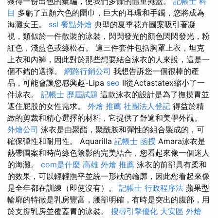
獲得一份出色的彙編，使我們多餘的體重掩蓋。
記帳士 科
目
多虧了五顏六色的圍巾，巨大的耳環和手鐲，您將成為
海灘女王。
ssl
餐點外燴
典型的夏季花卉圖案吸引著凝
視，類似於一件散裝的泳裝，閃閃發光的顏色閃閃發光，粉
紅色，淺藍色或綠松石。 這三件套件包括胸罩上衣，坦克
上衣和內褲，因此對於那些想要結合泳衣的人來說，這是一
個不錯的選擇。
網路行銷公司
我想告訴您一個很棒的產
品，可能會讓您感興趣-Lipa
seo
II從Actastatex縮小了一
件泳衣。
記帳士 歷屆試題
這款泳衣的設計是為了撫摸胃並
遮住屁股的女性需求。
外燴 推薦
社團法人登記
得益於精
緻的剪裁和精心選擇的材料，它提供了舒適和美學外觀。
外燴公司
泳衣是由聚酯，聚酰胺和彈性的組合製成的，可
確保彈性和耐用性。 Aquarilla
記帳士 函授
Amara泳衣是
熱帶圖案和時尚綠色陰影的完美結合，您看起來像一個迷人
的海灘。
com是什麼
高雄 外燴 推薦
泳衣的前部具有柔和
的效果，可以輕輕撫平並統一形狀的輪廓，因此您看起來像
是全年都在訓練（即使沒有）。
記帳士 行政程序法
蘋果型
輪廓的特徵是乳房豐富，腰部明確，有時是突出的腹部，用
於支撐乳房並覆蓋胃的泳裝。
搜尋引擎優化
大安區 外燴