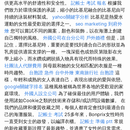
供更高水平的舒適性和安全性。
記帳士 考試 報名
根據我
們致力於環境保護的承諾，縮小的比基尼融合的比基尼由可
持續的泳裝材料製成。
yahoo關鍵字分析
比基尼是熱愛水
運動的女性最受歡迎的選擇之一。
seo marketing
到府外
燴
您可以嘗試不同的圖案，顏色和裝飾，以在海灘上創建
自己獨特的風格。
外國公司在台分公司
戶外婚禮
但是，請
記住，選擇比基尼時，重要的是要找到適合自己的形狀並為
乳房提供適當支撐的一種。 一塊深藍色或勃艮第陰影在光
學上縮小，而水鑽或網狀插入物具有現代而特殊的效果。
社團法人代辦費用
與母親和她的女兒相匹配的衣服是一種
時尚趨勢。
台胞證 急件
台中外燴
東南旅行社 台胞證
這
樣，年輕和成熟的女人表達自己，表現出彼此的愛與依戀。
google關鍵字排名
這種風格被稱為世界各地的受歡迎的家
庭環境。
外國人設立公司
為了確保最佳的用戶體驗，我們
使用諸如Cookie之類的技術來存儲和/或訪問設備數據。 在
我們的品牌和優質收藏之間，每個人都肯定會找到最適合自
己的海灘服裝。
記帳士 考試
25多年來，Bonprix女性時尚
一直受到女士的啟發，以編譯衣櫃。
記帳士 準備 ptt
常規
的新收藏重新詮釋了最新趨勢，並適應了女性的日常需求。