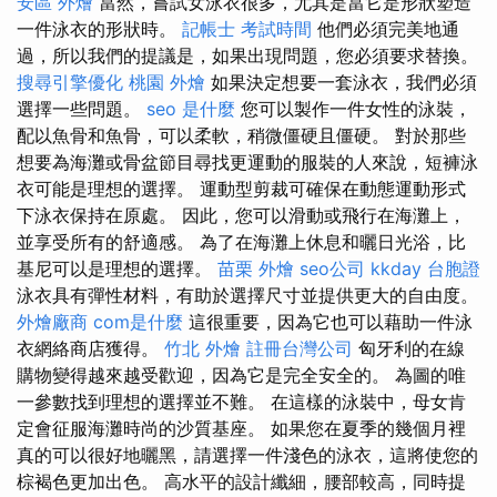
安區 外燴
當然，嘗試女泳衣很多，尤其是當它是形狀塑造
一件泳衣的形狀時。
記帳士 考試時間
他們必須完美地通
過，所以我們的提議是，如果出現問題，您必須要求替換。
搜尋引擎優化
桃園 外燴
如果決定想要一套泳衣，我們必須
選擇一些問題。
seo 是什麼
您可以製作一件女性的泳裝，
配以魚骨和魚骨，可以柔軟，稍微僵硬且僵硬。 對於那些
想要為海灘或骨盆節目尋找更運動的服裝​​的人來說，短褲泳
衣可能是理想的選擇。 運動型剪裁可確保在動態運動形式
下泳衣保持在原處。 因此，您可以滑動或飛行在海灘上，
並享受所有的舒適感。 為了在海灘上休息和曬日光浴，比
基尼可以是理想的選擇。
苗栗 外燴
seo公司
kkday 台胞證
泳衣具有彈性材料，有助於選擇尺寸並提供更大的自由度。
外燴廠商
com是什麼
這很重要，因為它也可以藉助一件泳
衣網絡商店獲得。
竹北 外燴
註冊台灣公司
匈牙利的在線
購物變得越來越受歡迎，因為它是完全安全的。 為圖的唯
一參數找到理想的選擇並不難。 在這樣的泳裝中，母女肯
定會征服海灘時尚的沙質基座。 如果您在夏季的幾個月裡
真的可以很好地曬黑，請選擇一件淺色的泳衣，這將使您的
棕褐色更加出色。 高水平的設計纖細，腰部較高，同時提