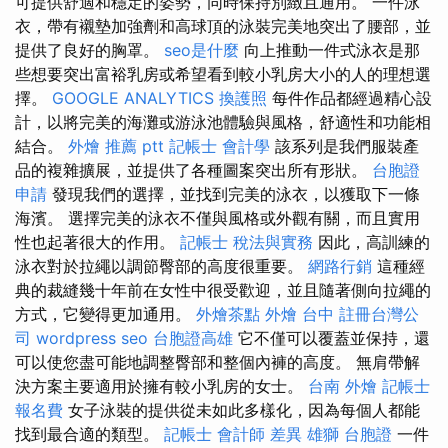
可提供舒適和穩定的姿勢，同時保持別緻且通用。 一件泳
衣，帶有襯墊加強劑和高球頂的泳裝完美地突出了腰部，並
提供了良好的胸罩。
seo是什麼
向上推動一件式泳衣是那
些想要突出富裕乳房或希望看到較小乳房大小的人的理想選
擇。
GOOGLE ANALYTICS
換護照
每件作品都經過精心設
計，以將完美的海灘或游泳池體驗與風格，舒適性和功能相
結合。
外燴 推薦 ptt
記帳士 會計學
該系列是我們服裝產
品的複雜擴展，並提供了各種圖案突出所有形狀。
台胞證
申請
發現我們的選擇，並找到完美的泳衣，以獲取下一條
海濱。 選擇完美的泳衣不僅與風格或外觀有關，而且實用
性也起著很大的作用。
記帳士 稅法與實務
因此，高訓練的
泳衣對於拉繩以調節臀部的高度很重要。
網路行銷
這種經
典的裁縫幾十年前在女性中很受歡迎，並且隨著側向拉繩的
方式，它變得更加通用。
外燴茶點
外燴 台中
註冊台灣公
司
wordpress seo
台胞證高雄
它不僅可以覆蓋並保持，還
可以使您盡可能地調整臀部和整個內褲的高度。 無肩帶解
決方案主要適用於擁有較小乳房的女士。
台南 外燴
記帳士
報名費
女子泳裝的提供從未如此多樣化，因為每個人都能
找到最合適的類型。
記帳士 會計師 差異
雄獅 台胞證
一件