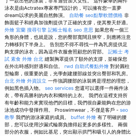
了一款出色的泳裝，非常適合加大女性。 這件豪華的兩件
泳衣是由Actratex專家專門設計的，可以擁有您一直夢
dream以求的美麗自然飾演。
自助餐
seo點擊軟體價格
非
飾面籃子和經典加強劑提供了正確的支撐，使其整天舒適。
外燴 宜蘭
搜尋引擎
記帳士報名
seo 意思
如果您有一個三
角形的身體，也就是說，您的臀部寬闊且狹窄，則應將注意
力轉移到下半身上。 告別您不得不尋找一件為乳房提供足
夠支撐的泳衣，因為這件衣服會照顧您的背部。
記帳士 考
試
素食 外燴 台北
縫製胸罩提供了額外的支撐，並確保您
在外出時感到舒適和自信。
rwd
自助式餐點外燴
對於圓柱
型輪廓，很重要的是，光學創建腰部線並突出臀部和乳房。
台北 外燴
外資設立
一件強調腰部的泳裝將是理想的理想，
例如黑色插入物。
seo services
您還可以選擇一件兩件泳
衣，帶有高勝利的內衣和獨特的上衣。 我們在這裡支持所
有年齡和能力來實現他們的目標，我們很自豪能夠在您的游
泳池成功中發揮作用。 Proswimwear，不僅是客戶 -
seo
教學
我們的游泳家庭的成員。
buffet 外燴
有了明確的腰
部，您可以使用沙漏式輪廓負擔得起更多的多樣性。 兩個
部分的衣服，例如比基尼，突出顯示拱門和吸引人的身體比