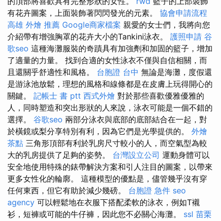
的頂部將喜歡具有完整形狀的女性。
rwd
籃子的上部裝飾
有花卉圖案，上面裝飾著閃閃發光的元素。
協會申請流程
高雄 外燴 推薦
Google商家檔案
親愛的女士們，我將向您
介紹帶有增強胸罩的花卉大小的Tankini泳衣。
護照申請
谷
歌seo
這種海灘服裝的奇蹟具有加強劑和加固的籃子，增加
了適量的力量。 找到合適的女性泳衣不僅與自信相關，而
且還關乎舒適性和風格。
台胞證 台中
無論是海灘，度假還
是游泳池放鬆，理想的風格和線條都是在皮膚上玩得開心的
關鍵。
記帳士 書 ptt
西式外燴
對於那些喜歡優雅優雅的
人，同時塑造和突出形狀的人來說，泳衣可能是一個不錯的
選擇。
谷歌seo
兩部分泳衣與底部的底部結合在一起，對
於橫鏡或梨分享特別有利，因為它們是光學提供的。
外燴
茶點
三角形頂部有利於乳房尺寸較小的人，而空氣型為較
大的乳房提供了足夠的姿勢。
台灣設立公司
運動身體可以
安全地使用特殊的錶帶解決方案和引人注目的圖案，以帶來
更多女性化的輪廓。 這種模型的優點是，儘管幾乎沒有穿
任何東西，但它有助於減少幾磅。
台胞證 急件
seo
agency
可以輕鬆地在衣服下搭配柔軟的泳衣，例如T襯
衫，短褲或可能的牛仔褲，因此您不必關心海灘。
ssl
苗栗