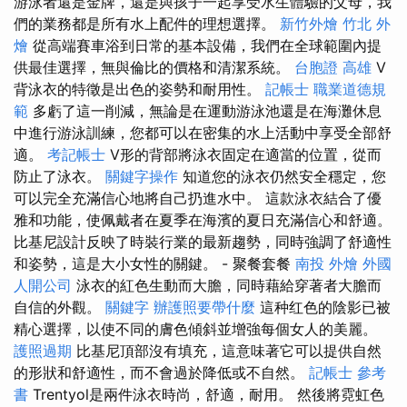
游泳者還是金牌，還是與孩子一起享受水生體驗的父母，我
們的業務都是所有水上配件的理想選擇。
新竹外燴
竹北 外
燴
從高端賽車浴到日常的基本設備，我們在全球範圍內提
供最佳選擇，無與倫比的價格和清潔系統。
台胞證 高雄
V
背泳衣的特徵是出色的姿勢和耐用性。
記帳士 職業道德規
範
多虧了這一削減，無論是在運動游泳池還是在海灘休息
中進行游泳訓練，您都可以在密集的水上活動中享受全部舒
適。
考記帳士
V形的背部將泳衣固定在適當的位置，從而
防止了泳衣。
關鍵字操作
知道您的泳衣仍然安全穩定，您
可以完全充滿信心地將自己扔進水中。 這款泳衣結合了優
雅和功能，使佩戴者在夏季在海濱的夏日充滿信心和舒適。
比基尼設計反映了時裝行業的最新趨勢，同時強調了舒適性
和姿勢，這是大小女性的關鍵。 - 聚餐套餐
南投 外燴
外國
人開公司
泳衣的紅色生動而大膽，同時藉給穿著者大膽而
自信的外觀。
關鍵字
辦護照要帶什麼
這种红色的陰影已被
精心選擇，以使不同的膚色傾斜並增強每個女人的美麗。
護照過期
比基尼頂部沒有填充，這意味著它可以提供自然
的形狀和舒適性，而不會過於降低或不自然。
記帳士 參考
書
Trentyol是兩件泳衣時尚，舒適，耐用。 然後將霓虹色