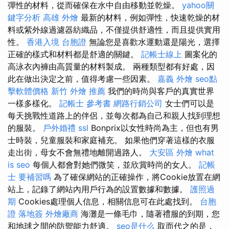
彈性的材料，從而確保在水中自由移動並乾燥。
yahoo關
鍵字分析
高雄 外燴
最新的材料，例如彈性，快速乾燥的材
料或紫外線過濾器紡織品，不僅提供舒適性，而且提供實用
性。
香港入境 台胞證
無論您是喜歡水運動還是陽光，選擇
正確的樣式和材料都是舒適的關鍵。
記帳士線上
圖案化的
高泳衣內褲由高質量的材料製成。 兩種類型都有好處，因
此在做出決定之前，值得考慮一些因素。
嘉義 外燴
seo點
擊軟體價格
新竹 外燴 推薦
我們的時尚與客戶的真實世界
一樣多樣化。
記帳士 參考書
網路行銷公司
女士們可以是
每天挑戰性道路上的伴侶，並每次都為自己和親人找到理想
的服裝。
戶外婚禮
ssl
Bonprix以女性時尚為主，但也有男
士時裝，兒童服裝和家庭補充。 如果他們穿著這樣的衣服
走出街，母女不會無禮地離開過路人。
大安區 外燴
what
is seo
每個人都會對她們微笑，並欣賞時尚的女人。
記帳
士 要補習嗎
為了確保網站的正確操作，將Cookie放置在網
站上，記錄了網站內用戶行為的設置數據和數據。
護照過
期
Cookies處理個人信息，相關信息可在此處找到。
台胞
證 落地簽
外燴廠商
海灘是一條毛巾，隨著禮服的到期，您
和地球之間的防禦能力舒適。
seo是什么
取而代之的是，