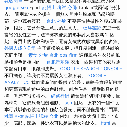
報名簡章
一個不錯的選擇是由比基尼和泳衣罐組成的So
google seo
-part
記帳士 考試 心得
Tankini或兩個部分泳
衣。 這兩套泳衣必須有一個無人居住的胸罩和凸起的腰
部，這也藏有腹部。
台北 外燴
不要害怕特徵性的模式和裝
飾，相反，它會分散注意力的注意力。
杜拜簽證
您是一個
富裕的女性之一，選擇泳衣使您的形狀討人喜歡嗎？ 因
此，有男士的毛衣和褲子，還有女孩的衣服或黑暗的窗簾。
外國人成立公司
有了這樣的衣服，很容易創建一個時尚的
家庭串聯。
素食 外燴 台北
cpa firm
這種風格的衣服的風
格和顏色是相同的。
台胞證基隆
衣服，西裝和其他衣服通
常配有口罩，眼鏡和皮帶。
GOOGLE SEARCH CONSOLE
不用擔心，讓我們不要擺脫女性游泳者。
GOOGLE
ANALYTICS
我們還為他們提供了泳裝，這將是實現新目標
和更高表現的途中的出色夥伴。 純色件是一個受歡迎的選
擇，但是有很多樣本。
網路行銷
荷葉邊和切割很重要，因
為時尚，它們只會阻礙運動。
seo
因此，泳衣的一個件版
本可以以傷心欲絕的各種顏色發光，而不僅僅是外部門票。
桃園 外燴
記帳士課程 台北
例如，內褲從大腿上露出了多
少，底部，因為一件泳衣可以是最膽大的泳衣。
html
當