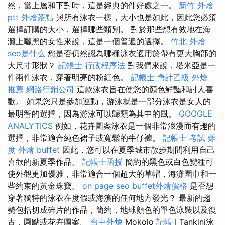
然，當上層和下對時，這是經典的件好處之一。
新竹 外燴
ptt
外燴茶點
與所有泳衣一樣，大小也是如此，因此您必須
選擇訂購的大小，選擇哪些類別。 對於那些想有效地在海
灘上曬黑的女性來說，這是一個普遍的選擇。
竹北 外燴
seo是什么
您是否仍然認為哪種泳衣適用於帶有更大胸部的
大尺寸形狀？
記帳士 行政程序法
對我們來說，塔米亞是一
件兩件泳衣，穿著明亮的粉紅色。
記帳士 會計乙級
外燴
推薦
網路行銷公司
這款泳衣旨在使您的顏色鮮豔和討人喜
歡。 如果您只是參加運動，游泳就是一部分泳衣是女人的
最明智的選擇，因為游泳可以歸類為其中的風。
GOOGLE
ANALYTICS
例如，花卉圖案泳衣是一個非常浪漫而有趣的
選擇，非常適合純色裙子或寬鬆的牛仔褲。
記帳士 考試 難
度
外燴 buffet
因此，您可以在夏季城市散步期間利用自己
喜歡的新夏季作品。
記帳士函授
簡約的黑色或白色變種可
使外觀更加優雅，非常適合一個超大的草帽，海灘圍巾和一
些約束的黃金珠寶。
on page seo
buffet外燴價格
是否想
穿著獨特的泳衣在度假或海濱的任何地方發光？ 最新的趨
勢包括切成碎片的作品，簡約，地球顏色的單色泳裝以及復
古，圓點或花卉圖案。
台中外燴
Mokolo
記帳
I Tankini泳