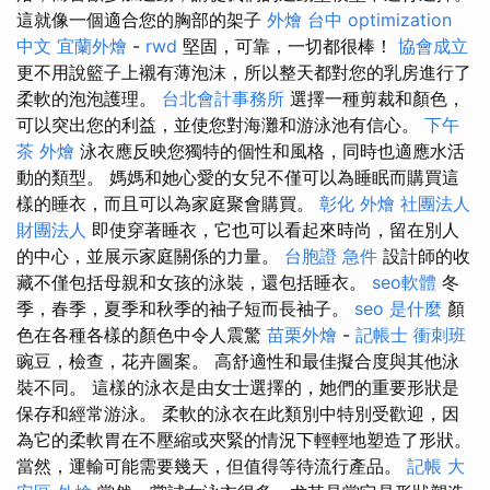
這就像一個適合您的胸部的架子
外燴 台中
optimization
中文
宜蘭外燴
-
rwd
堅固，可靠，一切都很棒！
協會成立
更不用說籃子上襯有薄泡沫，所以整天都對您的乳房進行了
柔軟的泡泡護理。
台北會計事務所
選擇一種剪裁和顏色，
可以突出您的利益，並使您對海灘和游泳池有信心。
下午
茶 外燴
泳衣應反映您獨特的個性和風格，同時也適應水活
動的類型。 媽媽和她心愛的女兒不僅可以為睡眠而購買這
樣的睡衣，而且可以為家庭聚會購買。
彰化 外燴
社團法人
財團法人
即使穿著睡衣，它也可以看起來時尚，留在別人
的中心，並展示家庭關係的力量。
台胞證 急件
設計師的收
藏不僅包括母親和女孩的泳裝，還包括睡衣。
seo軟體
冬
季，春季，夏季和秋季的袖子短而長袖子。
seo 是什麼
顏
色在各種各樣的顏色中令人震驚
苗栗外燴
-
記帳士 衝刺班
豌豆，檢查，花卉圖案。 高舒適性和最佳擬合度與其他泳
裝不同。 這樣的泳衣是由女士選擇的，她們的重要形狀是
保存和經常游泳。 柔軟的泳衣在此類別中特別受歡迎，因
為它的柔軟胃在不壓縮或夾緊的情況下輕輕地塑造了形狀。
當然，運輸可能需要幾天，但值得等待流行產品。
記帳
大