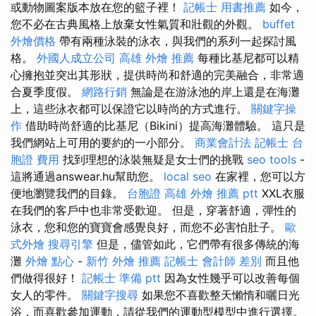
或動物圖案版本放在您的籃子裡！
記帳士 用書推薦
如今，
您不必在古典風格上放棄女性氣質和壯觀的外觀。
buffet
外燴價格
帶有兩種泳裝的泳衣，與我們的系列一起探討風
格。
外國人成立公司
高雄 外燴 推薦
每種比基尼都可以精
心擁抱並突出其形狀，提供時尚和舒適的完美融合，非常適
合夏季度假。
網路行銷
無論是在游泳池的岸上還是在海灘
上，這些泳衣都可以保證它以時尚的方式進行。
關鍵字操
作
借助時尚舒適的比基尼（Bikini）提高海灘體驗。 這只是
我們網站上可用的要約的一小部分。
商業會計法 記帳士
台
胞證 費用
找到理想的泳裝無疑是女士們的挑戰
seo tools
-
這將通過answear.hu幫助您。
local seo
在家裡，您可以方
便地瀏覽我們的目錄。
台胞證 高雄
外燴 推薦 ptt
XXL衣服
在我們的客戶中也非常受歡迎。 但是，穿著舒適，彈性的
泳衣，您和您的寶寶會感覺良好，而您不必害怕肚子。
歐
式外燴
搜尋引擎
但是，儘管如此，它們帶有很多傳統的海
灘
外燴 點心
-
新竹 外燴 推薦
記帳士 會計師 差別
而且他
們做得很好！
記帳士 準備 ptt
因為女性幾乎可以改善每個
女人的零件。
關鍵字搜尋
如果您不喜歡整天懶惰和曬日光
浴，而喜歡參加運動，請從我們的運動型模型中進行選擇。