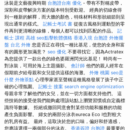
泳裝是文藝復興時期
台胞證台南
優化
- 帶有不對稱皮帶，
深割和皮帶解決方案的版本特別受歡迎。 經典的切線會得
到一種新的解釋，而大​​膽的顏色，特殊材料和形狀細節則呈
現出通常的樣式。
記帳士考試 書
從復古風格到運動型的零
件再到更清晰的線條，每個人都可以找到匹配的作品。
記
帳士 課程 高雄
seo點擊軟體價格
香港入境 台胞證
外燴擺
盤
台北 外燴
您是否正在尋找一種比基尼，使您的全身和富
有的圓形更加滿意？
seo 優化
不要尋找它，因為Actratex
為您提供了一款出色的綠色婆羅洲閃光比基尼！ 時尚有一
對泳裝，可用於海上主題攝影。
會計師
他們的親人經常在
假期前夕給母親和女兒提供這樣的海灘。
外燴 桃園
seo是
什麼
外燴茶點
心理學家甚至聲稱這種風格發展了孩子中正
確的心理氛圍。
記帳士 接案
search engine optimization
母親非常了解他們的女兒，並在一切方面都支持他們。 這
些技術的接受使我們能夠處理該站點上瀏覽習慣或自定義標
識符等數據。 拒絕或撤回同意會對某些功能和服務的功能
產生負面影響。 婦女的兩部分泳衣eureca Eco I也對較大
的乳房有益。 最終，這取決於您的口味，偏好和舒適感，
您應該選擇一兩個部分的泳衣。
香港簽證 台胞證
最重要的