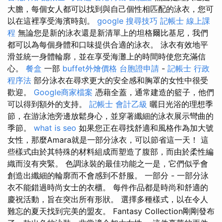
大膽，每個女人都可以找到與自己個性相匹配的泳衣，您可
以在這裡享受海濱時刻。
google 搜尋技巧
記帳士 線上課
程
無論您是新的泳衣還是新清單上的坦格爾比基尼，我們
都可以為每個身體和口味提供合適的泳衣。 泳衣有效地平
滑並統一身體輪廓，並在享受海灘上的時間時使您充滿信
心。
餐盒
一部
buffet外燴價格
台胞證申請
-
記帳士 行政
程序法
部分泳衣在尋求更大的安全感和胸罩的女性中很受
歡迎。
Google商家檔案
憑藉全蓋，通常建造的籃子，他們
可以得到額外的支持。
記帳士 會計乙級
曬日光浴的理想季
節，在游泳池旁邊放鬆身心，並穿著纖細的泳衣展示彎曲的
季節。
what is seo
如果您正在尋找舒適和風格作為加大號
女性，那麼Amara就是一部分泳衣，可以節省這一天！ 這
些樣式由於其特殊的材料組成而塑造了腹部，而由於柔性編
織而沒有夾緊。 色調泳裝的最佳功能之一是，它們似乎會
創造出纖細的輪廓而不會感到不舒服。 一部分 - 一部分泳
衣不能錯過時尚女士的衣櫃。 每件作品都是時尚和舒適的
慶祝活動，旨在突出所有形狀。 選擇多種樣式，以在令人
難忘的夏天找到完美的盟友。 Fantasy Collection剛剛發布