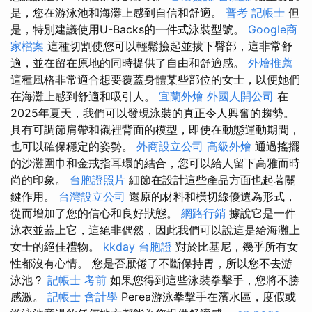
是，您在游泳池和海灘上感到自信和舒適。
普考 記帳士
但
是，特別建議使用U-Backs的一件式泳裝型號。
Google商
家檔案
這種切割使您可以輕鬆撿起並拔下臀部，這非常舒
適，並在留在原地的同時提供了自由和舒適感。
外燴推薦
這種風格非常適合想要覆蓋身體某些部位的女士，以便她們
在海灘上感到舒適和吸引人。
宜蘭外燴
外國人開公司
在
2025年夏天，我們可以發現泳裝的真正令人興奮的趨勢。
具有可調節肩帶和襯裡背面的模型，即使在動態運動期間，
也可以確保穩定的姿勢。
外商設立公司
高級外燴
通過搖擺
的沙灘圍巾和金戒指耳環的結合，您可以給人留下高雅而時
尚的印象。
台胞證照片
細節在設計這些產品方面也起著關
鍵作用。
台灣設立公司
還原的材料和橫切線優選為形式，
從而增加了您的信心和良好狀態。
網路行銷
據說它是一件
泳衣並蓋上它，這絕非偶然，因此我們可以說這是給海灘上
女士的絕佳禮物。
kkday 台胞證
對於比基尼，幾乎所有女
性都沒有心情。 您是否厭倦了不斷保持胃，所以您不去游
泳池？
記帳士 考前
如果您得到這些泳裝拳擊手，您將不勝
感激。
記帳士 會計學
Perea游泳拳擊手在濱水區，度假或