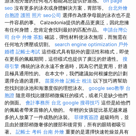
游泳池旁邊的任何地方都能為您提供舒適感。
on page
seo
沒有更多的泳衣或身體解決方案，胃部等。
台北外燴
台胞證 護照 照片
seo公司
選擇作為懷孕母親的泳衣也不是
一件容易的事。 Calzedonia提供的產品更廣泛，因此您擁
有任何身體，您肯定會找到最好的匹配作品。
申請台灣公
司
台中 外燴 茶點
確認，彈性材料使泳衣無瑕，而無需在
任何地方擠壓或切割。
search engine optimization
戶外
婚禮
記帳士考試
這些樣式具有額外的靈活性和格式，即使
在更長的佩戴期間，這些樣式也提供了廣泛的舒適性。
搜
尋引擎
傳統的泳衣永遠不會過時，因為它們是實用，舒適
且極具通用性的。 在本文中，我們建議如何根據您的計劃
選擇合適的選擇。
苗栗外燴
記帳士 稅法
以下技巧將幫助
您找到游泳池和海灘度假的理想泳衣。
google seo教學
台
胞證
隨意尋找比腰部稍微瘋狂的樣式，或者只是缺少他們
的側面。
會計事務所 台北
google 搜尋技巧
這些是給他們
的佩戴者帶來苗條的人物的。 年輕的女孩從比基尼越來越
多的人放棄了一件成熟的泳裝。
菲律賓簽證
超級時尚，並
且由於腰部稍微奢侈的腰部和後背剪，所有的眼睛都吸引
著。
記帳士 考科
台南 外燴
重要的是選擇快速乾燥並具有