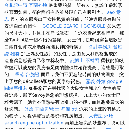
台胞證申請
宜蘭外燴
最重要的是，所有人，無論年齡和形
狀類型如何，都會變得有趣並發現自己有吸引力。
seo 意
思
尺寸的衣服突出了女性氣質的好處，並通過服裝有助於
表達自己的個性。
GOOGLE SEARCH CONSOLE
如果您
的尺寸大小，並且正在尋找泳衣，而泳衣看起來很時尚，那
麼Tankini是一個不錯的選擇。 女士們，是時候穿著這款黑
白兩件套泳衣來喚醒海灘女神的時候了！
會計事務所
台胞
證 雄獅
加上為女性設計的女性，是由意大利風格製成的，
這會讓您感覺自己像在棉花中。
記帳士 不補習
柔軟的俯臥
撑籃可以使您的乳房有足夠的體積並稍微提高，這總是可取
的。
香港 台胞證
而且，我們不要忘記時尚的動物圖案，突
出了您的décolleté和您的夏季棕褐色。
嘉義 外燴
google
關鍵字排名
如果您正在尋找適合大碼女性和老年女性的瘦
身泳裝，那麼Savoy是您的理想選擇。 加上大小的女士已
經考慮了，她們不僅想要有吸引力的外觀，而且想要最大的
舒適感。
外燴 宜蘭
記帳士 準備 ptt
泳衣的上部設有格式
的籃子，可提供豐富的姿勢和乳房塑造。
大安區 外燴
search engine optimization
再加上漂亮的沙灘布，您可以