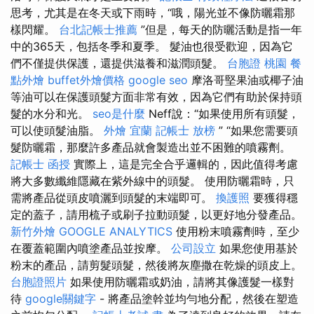
思考，尤其是在冬天或下雨時，“哦，陽光並不像防曬霜那
樣閃耀。
台北記帳士推薦
”但是，每天的防曬活動是指一年
中的365天，包括冬季和夏季。 髮油也很受歡迎，因為它
們不僅提供保護，還提供滋養和滋潤頭髮。
台胞證 桃園
餐
點外燴
buffet外燴價格
google seo
摩洛哥堅果油或椰子油
等油可以在保護頭髮方面非常有效，因為它們有助於保持頭
髮的水分和光。
seo是什麼
Neff說：“如果使用所有頭髮，
可以使頭髮油脂。
外燴 宜蘭
記帳士 放榜
” “如果您需要頭
髮防曬霜，那麼許多產品就會製造出並不困難的噴霧劑。
記帳士 函授
實際上，這是完全合乎邏輯的，因此值得考慮
將大多數纖維隱藏在紫外線中的頭髮。 使用防曬霜時，只
需將產品從頭皮噴灑到頭髮的末端即可。
換護照
要獲得穩
定的蓋子，請用梳子或刷子拉動頭髮，以更好地分發產品。
新竹外燴
GOOGLE ANALYTICS
使用粉末噴霧劑時，至少
在覆蓋範圍內噴塗產品並按摩。
公司設立
如果您使用基於
粉末的產品，請剪髮頭髮，然後將灰塵撒在乾燥的頭皮上。
台胞證照片
如果使用防曬霜或奶油，請將其像護髮一樣對
待
google關鍵字
- 將產品塗幹並均勻地分配，然後在塑造