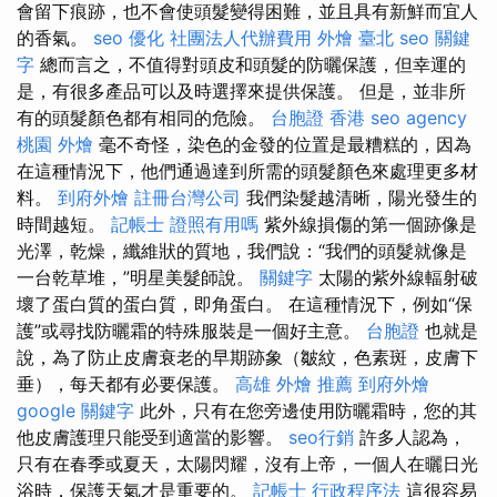
會留下痕跡，也不會使頭髮變得困難，並且具有新鮮而宜人
的香氣。
seo 優化
社團法人代辦費用
外燴 臺北
seo 關鍵
字
總而言之，不值得對頭皮和頭髮的防曬保護，但幸運的
是，有很多產品可以及時選擇來提供保護。 但是，並非所
有的頭髮顏色都有相同的危險。
台胞證 香港
seo agency
桃園 外燴
毫不奇怪，染色的金發的位置是最糟糕的，因為
在這種情況下，他們通過達到所需的頭髮顏色來處理更多材
料。
到府外燴
註冊台灣公司
我們染髮越清晰，陽光發生的
時間越短。
記帳士 證照有用嗎
紫外線損傷的第一個跡像是
光澤，乾燥，纖維狀的質地，我們說：“我們的頭髮就像是
一台乾草堆，”明星美髮師說。
關鍵字
太陽的紫外線輻射破
壞了蛋白質的蛋白質，即角蛋白。 在這種情況下，例如“保
護”或尋找防曬霜的特殊服裝是一個好主意。
台胞證
也就是
說，為了防止皮膚衰老的早期跡象（皺紋，色素斑，皮膚下
垂），每天都有必要保護。
高雄 外燴 推薦
到府外燴
google 關鍵字
此外，只有在您旁邊使用防曬霜時，您的其
他皮膚護理只能受到適當的影響。
seo行銷
許多人認為，
只有在春季或夏天，太陽閃耀，沒有上帝，一個人在曬日光
浴時，保護天氣才是重要的。
記帳士 行政程序法
這很容易