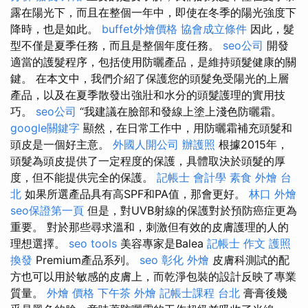
露在陽光下，而且在整個一年中，即使在冬季的陽光強度下
降時，也是如此。
buffet外燴價格
協會成立條件
因此，髮
型不僅是夏季任務，而且是整個年度任務。
seo公司
開發
適當的護髮程序，包括使用防曬產品，是維持頭髮健康的關
鍵。 在本文中，我們介紹了保護您的頭髮免受陽光的上層
產品，以及在夏季散發出強壯和水分的頭髮護理的實用技
巧。
seo公司
“我建議在臉部和發線上塗上淺色防曬霜。
google關鍵字
顯然，在日常工作中，用防曬霜補充頭髮和
頭皮是一個好主意。
外國人開公司
辦護照
根據2015年，
頭髮為頭皮提供了一定程度的保護，具體取決於頭髮的厚
度，但不能提供完全的保護。
記帳士 會計學
素食 外燴 台
北
如果所選產品具有高SPF和PA值，那會更好。
林口 外燴
seo保證第一頁
但是，對UVB射線的保護對於預防癌症更為
重要。 對於那些尋求溫和，刺激但有效的皮膚護理的人的
理想選擇。
seo tools
美容專家是Balea
記帳士 作文
護照
換發
Premium產品系列。
seo
彰化 外燴
皮膚科測試的配
方也可以用於敏感的皮膚上，而乾淨包裝的設計反映了專業
質量。
外燴 價格
下午茶 外燴
記帳士課程 台北
膏膏後幾