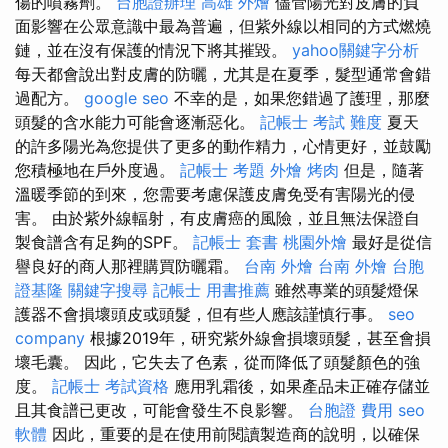
傷的噴霧劑。
台胞證辦理
高雄 外燴
儘管陽光對皮膚的負
面影響在公眾意識中最為普遍，但紫外線以相同的方式燃燒
鏈，並在沒有保護的情況下將其摧毀。
yahoo關鍵字分析
每天都會說出對皮膚的防曬，尤其是在夏季，髮型通常會錯
過配方。
google seo
不幸的是，如果您錯過了護理，那麼
頭髮的含水能力可能會逐漸惡化。
記帳士 考試 難度
夏天
的許多陽光為您提供了更多的動作精力，心情更好，並鼓勵
您積極地在戶外度過。
記帳士 考題
外燴 烤肉
但是，隨著
溫暖季節的到來，您需要考慮保護皮膚免受有害陽光的侵
害。 由於紫外線輻射，有皮膚癌的風險，並且無法保證自
製食譜含有足夠的SPF。
記帳士 套書
桃園外燴
最好是從信
譽良好的商人那裡購買防曬霜。
台南 外燴
台南 外燴
台胞
證基隆
關鍵字搜尋
記帳士 用書推薦
雖然專業的頭髮燈保
護器不會損壞頭皮或頭髮，但有些人應該謹慎行事。
seo
company
根據2019年，研究紫外線會損壞頭髮，甚至會損
壞毛囊。 因此，它失去了色素，從而降低了頭髮顏色的強
度。
記帳士 考試資格
應用乳霜後，如果產品未正確存儲並
且其食譜已更改，可能會發生不良影響。
台胞證 費用
seo
軟體
因此，重要的是在使用前閱讀製造商的說明，以確保