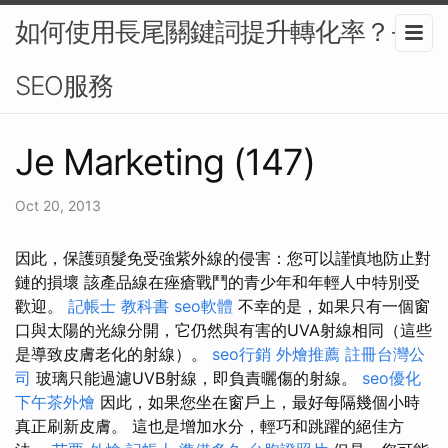
如何使用長尾關鍵詞提升轉化率？-
SEO服務
Je Marketing (147)
Oct 20, 2013
因此，保護​​頭髮免受強紫外線的侵害：您可以謹慎地防止對
鏈的損壞 該產品線在痤瘡戰鬥的青少年和年輕人中特別受
歡迎。
記帳士 教科書
seo軟體
不幸的是，如果只有一個窗
口與太陽的光線分開，它仍然與有害的UVA射線相同（這些
是導致皮膚老化的射線）。
seo行銷
外燴推薦
註冊台灣公
司
玻璃只能過濾UVB射線，即負責曬傷的射線。
seo優化
下午茶外燴
因此，如果您坐在窗戶上，最好每隔幾個小時
真正刷新皮膚。 這也是增加水分，輕巧和跳躍的絕佳方