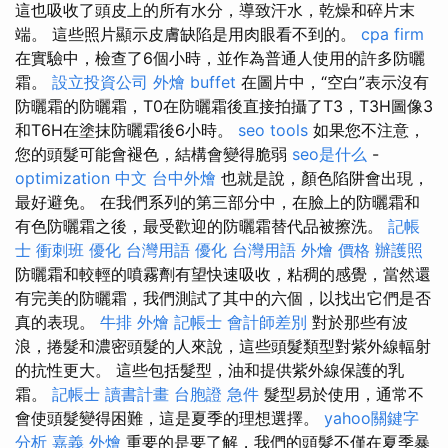
這也吸收了頭皮上的所有水分，導致汗水，乾燥和碎片末
端。 這些照片顯示皮膚缺陷是用肉眼看不到的。
cpa firm
在實驗中，檢查了6個小時，並作為普通人使用的許多防曬
霜。
設立投資公司
外燴 buffet
在圖片中，“空白”表示沒有
防曬霜的防曬霜，T0在防曬霜後直接拍攝了T3，T3H圖像3
和T6H在塗抹防曬霜後6小時。
seo tools
如果您不注意，
您的頭髮可能會褪色，結構會變得脆弱
seo是什么
-
optimization 中文
台中外燴
也就是說，顏色陷阱會出現，
最好避免。 在我們系列的第三部分中，在臉上的防曬霜和
有色防曬霜之後，最受歡迎的防曬霜替代品被擦洗。
記帳
士 衝刺班
優化 台灣用語
優化 台灣用語
外燴 價格
辦護照
防曬霜和較輕的噴霧劑有望快速吸收，粘稠的感覺，當然還
有完美的防曬霜，我們測試了其中的六個，以找出它們是否
真的表現。
牛排 外燴
記帳士 會計師差別
對於那些有波
浪，捲髮和濃密頭髮的人來說，這些頭髮類型對紫外線輻射
的抗性更大。 這些包括髮型，油和提供紫外線保護的乳
霜。
記帳士 讀書計畫
台胞證 急件
髮型易於使用，通常不
會使頭髮變得困難，這是夏季的理想選擇。
yahoo關鍵字
分析
嘉義 外燴
重要的是要了解，我們的頭髮不僅在夏季暴