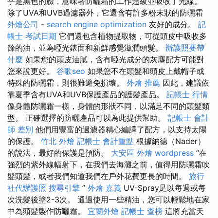
乎是黑色的臉，意味著防曬霜的工作超級並吸收了光線。
除了UVA和UVB過濾器外，它還含有許多粉末狀的防曬霜
外燴公司
-
search engine optimization
友好的成分。
記
帳士 考試日期
它們還包含植物提取物，可從頭皮中吸收多
餘的油，並為啞光錶面和新鮮感覺滋潤頭髮。
辦護照要帶
什麼
如果您的頭皮油膩，含有啞光成分的灰塵配方可能對
您來說更好。
谷歌seo
如果您不在頭髮和頭皮上戴帽子或
特殊的防曬霜，則很難避免損壞。
外燴 推薦
因此，建議依
靠夏季含有UVA和UVB保護產品的護髮產品。
記帳士 行情
像身體防曬霜一樣，身體的形狀不同，以滿足不同的頭髮類
型。 正確選擇的防曬產品可以為此提供幫助。
記帳士 會計
師 差別
他們用豐富的過濾器精心編譯了配方，以支持太陽
的保護。
竹北 外燴
記帳士 會計重點
根據納德（Nader）
的說法，最好的保護是預防。
大安區 外燴
wordpress
“在
強烈的紫外線輻射下，在我們去海灘之前，值得用防曬霜吹
髮頭髮，或者我們知道我們在戶外花費更長的時間。
旅行
社代辦護照
搜尋引擎
”
外燴 嘉義
UV-Spray足以每週或每
次洗髮後塗2-3次。 通過使用一些精油，您可以輕鬆地在家
中為頭髮製作防曬霜。
宜蘭外燴
記帳士 查榜
這將充當天