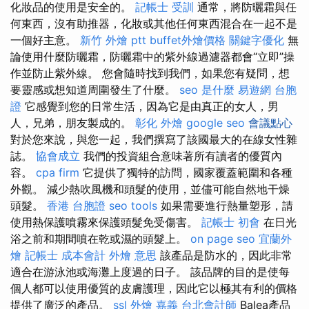
化妝品的使用是安全的。
記帳士 受訓
通常，將防曬霜與任
何東西，沒有助推器，化妝或其他任何東西混合在一起不是
一個好主意。
新竹 外燴 ptt
buffet外燴價格
關鍵字優化
無
論使用什麼防曬霜，防曬霜中的紫外線過濾器都會“立即”操
作並防止紫外線。 您會隨時找到我們，如果您有疑問，想
要靈感或想知道周圍發生了什麼。
seo 是什麼
易遊網 台胞
證
它感覺到您的日常生活，因為它是由真正的女人，男
人，兄弟，朋友製成的。
彰化 外燴
google seo
會議點心
對於您來說，與您一起，我們撰寫了該國最大的在線女性雜
誌。
協會成立
我們的投資組合意味著所有讀者的優質內
容。
cpa firm
它提供了獨特的訪問，國家覆蓋範圍和各種
外觀。 減少熱吹風機和頭髮的使用，並儘可能自然地干燥
頭髮。
香港 台胞證
seo tools
如果需要進行熱量塑形，請
使用熱保護噴霧來保護頭髮免受傷害。
記帳士 初會
在日光
浴之前和期間噴在乾或濕的頭髮上。
on page seo
宜蘭外
燴
記帳士 成本會計
外燴 意思
該產品是防水的，因此非常
適合在游泳池或海灘上度過的日子。 該品牌的目的是使每
個人都可以使用優質的皮膚護理，因此它以極其有利的價格
提供了廣泛的產品。
ssl
外燴 嘉義
台北會計師
Balea產品