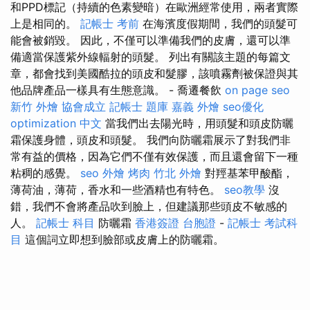
和PPD標記（持續的色素變暗）在歐洲經常使用，兩者實際
上是相同的。
記帳士 考前
在海濱度假期間，我們的頭髮可
能會被銷毀。 因此，不僅可以準備我們的皮膚，還可以準
備適當保護紫外線輻射的頭髮。 列出有關該主題的每篇文
章，都會找到美國酷拉的頭皮和髮膠，該噴霧劑被保證與其
他品牌產品一樣具有生態意識。 - 喬遷餐飲
on page seo
新竹 外燴
協會成立
記帳士 題庫
嘉義 外燴
seo優化
optimization 中文
當我們出去陽光時，用頭髮和頭皮防曬
霜保護身體，頭皮和頭髮。 我們向防曬霜展示了對我們非
常有益的價格，因為它們不僅有效保護，而且還會留下一種
粘稠的感覺。
seo
外燴 烤肉
竹北 外燴
對羥基苯甲酸酯，
薄荷油，薄荷，香水和一些酒精也有特色。
seo教學
沒
錯，我們不會將產品吹到臉上，但建議那些頭皮不敏感的
人。
記帳士 科目
防曬霜
香港簽證 台胞證
-
記帳士 考試科
目
這個詞立即想到臉部或皮膚上的防曬霜。