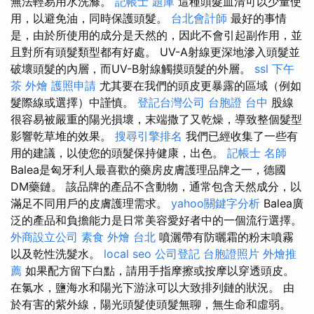
無法輕易用水洗滌。
記帳士 題庫
這種頭髮血清可以少量使
用，以避免油，同時保護頭髮。
台北會計師
最好的事情
是，由於所使用的成分是天然的，因此不會引起副作用，並
且對所有頭髮類型都有好處。 UV-A射線更深地滲入頭髮並
破壞頭髮的內層，而UV-B射線觸摸頭髮的外層。
ssl
下午
茶 外燴
護照申請
尤其要在我們的頭皮更暴露的區域（例如
髮際線或選擇）中謹慎。
登記台灣公司
台胞證 台中
股線
很容易被嚴重的陽光損壞，末端撒了又乾燥，導致整個髮型
影響乾草堆的效果。
搜尋引擎排名
我們已經收集了一些有
用的建議，以使您的頭髮保持健康，出色。
記帳士 名師
Balea是匈牙利人最喜歡的藥房皮膚護理品牌之一，德國
DM藥鏈。 該品牌的產品不含動物，通常包含天然成分，以
滿足不同用戶的皮膚護理需求。
yahoo關鍵字分析
Balea廣
泛的產品和負擔能力是日常美容愛好者中的一個流行選擇。
外商設立公司
素食 外燴 台北
噴灑帶有防曬霜的粉末噴霧
以及乾性洗髮水。
local seo
公司登記
台胞證照片
外燴推
薦
如果配方留下白點，請用手指摩擦或按摩以穿透頭皮。
在氯水，鹽海水和陽光下游泳可以大致排列鏈的狀況。 由
於有害的紫外線，陽光頭髮使頭髮無聊，無生命和虛弱。