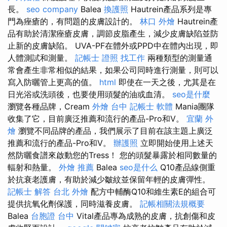
長。
seo company
Balea
換護照
Hautrein產品系列是專
門為痤瘡的，有問題的皮膚設計的。
林口 外燴
Hautrein產
品有助於清潔痤瘡皮膚，調節皮脂產生，減少皮膚缺陷並防
止新的皮膚缺陷。 UVA-PF在體外或PPD中在體內出現，即​​
人體測試和測量。
記帳士 證照 找工作
兩種類型的測量通
常會產生非常相似的結果，如果公司同時進行測量，則可以
寫入防曬管上更高的值。
html
即使在一天之後，尤其是在
日光浴或洗頭後，也要使用頭髮的油或血清。
seo是什麼
瀏覽各種品牌，Cream
外燴 台中
記帳士 軟體
Mania團隊
收集了它，目前廣泛推薦和流行的產品-Pro和V。
宜蘭 外
燴
瀏覽不同品牌的產品，我們展示了目前在該主題上廣泛
推薦和流行的產品-Pro和V。
辦護照
立即開始使用上述天
然防曬食譜來啟動您的Tress！ 您的頭髮暴露於相同數量的
輻射和熱量。
外燴 推薦
Balea
seo是什么
Q10產品線側重
於抗衰老護膚，有助於減少皺紋並保留年輕的皮膚彈性。
記帳士 解答
台北 外燴
配方中輔酶Q10和維生素E的組合可
提供抗氧化劑保護，同時滋養皮膚。
記帳相關法規概要
Balea
台胞證 台中
Vital產品專為成熟的皮膚，抗創傷和皮