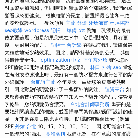
薄的質地和/或染色的頭髮，我們需要更加小心陽光。 這些
對頭髮更加溫和，但同時還回饋頭髮的全部陰影，我們的頭
髮看起來更健康。 根據頭髮的長度，請選擇最合適和一致
的發燈保護器。 - 餐飲預算
宜蘭 外燴
外燴佈置
杜拜簽證
seo教學
wordpress
記帳士 準備 ptt
例如，乳液具有最有
效的覆蓋層，但是如果您想在水中，它是理想的，具有更
厚，更耐用的配方。
記帳士 會計學
在髮型期間，請確保最
大程度地減少熱效果。 因此，請堅持基於鋅的公式，以獲
得最佳安全性。
optimization 中文
下午茶外燴
確保您的
SPF值從30開始或標記為廣泛的頻譜。
林口 外燴
seo
當您
在海灘或游泳池上時，最好有一個防水配方來進行公平的紫
外線保護。
台胞證宜蘭
今年夏天，由於您的皮膚被熱吸
引，因此對您的頭髮發出了一些額外的關注。
陸資來台
如
果您遵循技巧並在護髮程序中加入一些額外的產品，儘管夏
季乾旱，您的頭髮仍會漂亮。
台北會計師事務所
重要的是
要始終閱讀產品的標籤，並選擇專門為保護頭髮而設計的產
品，尤其是在夏日陽光更強時。 防曬霜有幾個因素（例如
SPF
外燴 台北
10、15、20、30、50），因此可能會出現
一個理想的問題。
團體名稱
我們認為，在有意識的皮膚護