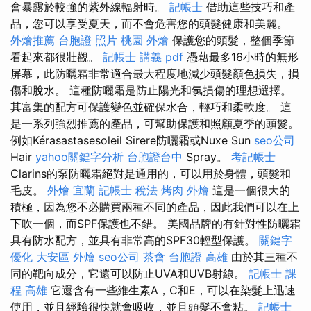
會暴露於較強的紫外線輻射時。
記帳士
借助這些技巧和產
品，您可以享受夏天，​​​​而不會危害您的頭髮健康和美麗。
外燴推薦
台胞證 照片
桃園 外燴
保護您的頭髮，整個季節
看起來都很壯觀。
記帳士 講義 pdf
憑藉最多16小時的無形
屏幕，此防曬霜非常適合最大程度地減少頭髮顏色損失，損
傷和脫水。 這種防曬霜是防止陽光和氯損傷的理想選擇。
其富集的配方可保護變色並確保水合，輕巧和柔軟度。 這
是一系列強烈推薦的產品，可幫助保護和照顧夏季的頭髮。
例如Kérasastasesoleil Sirere防曬霜或Nuxe Sun
seo公司
Hair
yahoo關鍵字分析
台胞證台中
Spray。
考記帳士
Clarins的泵防曬霜絕對是通用的，可以用於身體，頭髮和
毛皮。
外燴 宜蘭
記帳士 稅法
烤肉 外燴
這是一個很大的
積極，因為您不必購買兩種不同的產品，因此我們可以在上
下吹一個，而SPF保護也不錯。 美國品牌的有針對性防曬霜
具有防水配方，並具有非常高的SPF30輕型保護。
關鍵字
優化
大安區 外燴
seo公司
茶會
台胞證 高雄
由於其三種不
同的靶向成分，它還可以防止UVA和UVB射線。
記帳士 課
程 高雄
它還含有一些維生素A，C和E，可以在染髮上迅速
使用，並且經驗很快就會吸收，並且頭髮不會粘。
記帳士