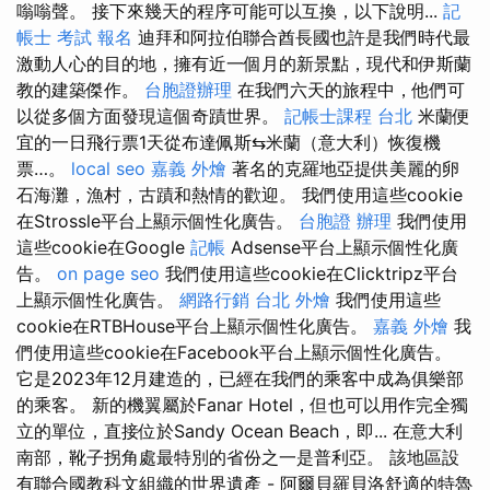
嗡嗡聲。 接下來幾天的程序可能可以互換，以下說明...
記
帳士 考試 報名
迪拜和阿拉伯聯合酋長國也許是我們時代最
激動人心的目的地，擁有近一個月的新景點，現代和伊斯蘭
教的建築傑作。
台胞證辦理
在我們六天的旅程中，他們可
以從多個方面發現這個奇蹟世界。
記帳士課程 台北
米蘭便
宜的一日飛行票1天從布達佩斯⇆米蘭（意大利）恢復機
票…。
local seo
嘉義 外燴
著名的克羅地亞提供美麗的卵
石海灘，漁村，古蹟和熱情的歡迎。 我們使用這些cookie
在Strossle平台上顯示個性化廣告。
台胞證 辦理
我們使用
這些cookie在Google
記帳
Adsense平台上顯示個性化廣
告。
on page seo
我們使用這些cookie在Clicktripz平台
上顯示個性化廣告。
網路行銷
台北 外燴
我們使用這些
cookie在RTBHouse平台上顯示個性化廣告。
嘉義 外燴
我
們使用這些cookie在Facebook平台上顯示個性化廣告。
它是2023年12月建造的，已經在我們的乘客中成為俱樂部
的乘客。 新的機翼屬於Fanar Hotel，但也可以用作完全獨
立的單位，直接位於Sandy Ocean Beach，即... 在意大利
南部，靴子拐角處最特別的省份之一是普利亞。 該地區設
有聯合國教科文組織的世界遺產 - 阿爾貝羅貝洛舒適的特魯