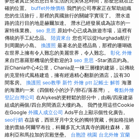
夢想著真正突出您日常生活的完美休息時間，那麼您就在正
確的位置。
buffet外燴價格
我們的公司專家正在幫助組織
您的生活旅行，那裡的異國旅行的關鍵字實現了。 潛水道
路的流行目的地是赫爾加達。 潛水已經發展成為該市的一
家特殊業務。
seo 意思
原始中心已成為旅遊市場，這裡有
傳統的手工紀念品。
陸資來台
您也可以從Hurghada航行
到周圍的小島。
換護照
最著名的是禮品島，那裡的珊瑚礁
在世界上擁有令人難忘的美麗世界，令人難忘。
彰化 外燴
來自巴塞羅那機場的受歡迎的3
seo 意思
-Star酒店約為。
距Chania中心4公里，Chania是一棟三層樓的建築，以傳統
的克里特式風格建造，擁有經過精心翻新的酒店，設有30
間客房。
換護照
seo教學
新竹 外燴 ptt
記帳士 解答
海灘
的海灘約一米（四個較小的沙子/卵石/落基灣）。
餐點外燴
登記台灣公司
在Alykes的更輕鬆的部分中，由兩/四座建築
組成的兩個/四台房間酒店大樓約為。 我們使用這些Cookie
在Google
外國人成立公司
Ads平台上顯示個性化廣告。
seo行銷
在該省，西班牙月中文化的獨特寶藏，例如格拉納
達的蕾絲·阿爾罕布拉，科爾多瓦大清真寺的圓柱森林，塞
維利亞和馬拉加的宮殿堡壘。
台胞證 桃園
台北外燴
宜蘭