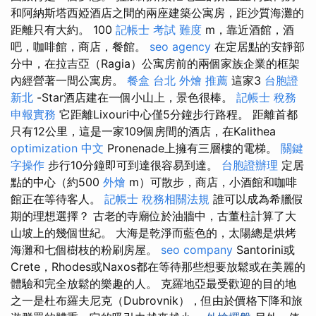
和阿納斯塔西婭酒店之間的兩座建築公寓房，距沙質海灘的
距離只有大約。 100
記帳士 考試 難度
m，靠近酒館，酒
吧，咖啡館，商店，餐館。
seo agency
在定居點​​的安靜部
分中，在拉吉亞（Ragia）公寓房前的兩個家族企業的框架
內經營著一間公寓房。
餐盒
台北 外燴 推薦
這家3
台胞證
新北
-Star酒店建在一個小山上，景色很棒。
記帳士 稅務
申報實務
它距離Lixouri中心僅5分鐘步行路程。 距離首都
只有12公里，這是一家109個房間的酒店，在Kalithea
optimization 中文
Pronenade上擁有三層樓的電梯。
關鍵
字操作
步行10分鐘即可到達很容易到達。
台胞證辦理
定居
點的中心（約500
外燴
m）可散步，商店，小酒館和咖啡
館正在等待客人。
記帳士 稅務相關法規
誰可以成為希臘假
期的理想選擇？ 古老的寺廟位於油牆中，古董柱計算了大
山坡上的幾個世紀。 大海是乾淨而藍色的，太陽總是烘烤
海灘和七個樹枝的粉刷房屋。
seo company
Santorini或
Crete，Rhodes或Naxos都在等待那些想要放鬆或在美麗的
體驗和完全放鬆的樂趣的人。 克羅地亞最受歡迎的目的地
之一是杜布羅夫尼克（Dubrovnik），但由於價格下降和旅