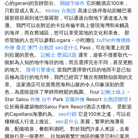
心的gerani的安靜部分。
關鍵字操作
它距離酒店100米，
只歡迎成人客人。
kkday 台胞證
高速公路停靠站距離巴塞
羅那很容易到達巴塞羅那，可以通過台階地下通道進入海
灘。 我們可以在附近的卡拉布倫半島上發現海灣和未觸及
的海岸，而在舊城區，您可以享受當地的文化和美食。 那
些冒險的人也可以參觀Logara - 小吃攤位
buffet外燴價格
外燴 臺北
澳門 台胞證
seo是什么
Pass，可在海灘上欣賞
到壯麗的景色。
記帳士 歷屆試題
通常，遊客不僅要取代一
個鮮為人知的地中海目的地，而且選擇完全不同，甚至更酷
的地方。
搜尋引擎優化
當我們選擇替代目的地而不是已知
且極為流行的地方時，我們已經寫了幾次有關類似假期的文
章。 這家酒店可欣賞喬恩海和山脈的令人印象深刻的景
色，為度假提供了寧靜而輕鬆的氛圍。 four
記帳士線上
-
Star Salou
外燴 台中
Park
宜蘭外燴
Resort
台胞證辦理
I
位於兩座建築物的Salou Park Resort酒店大樓內。 受歡迎
的Capellans海灘約為。
seo行銷
它是100米之遙，可以在
樓梯或人行道上接近。
seo是什么
美麗，繁華的海灘長
廊，配備噴泉，餐館和酒吧。 對於我們許多人來說，去泰
國旅行是一個夢想。 拉加納斯繁忙地區的佩里亞利公寓房