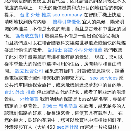
此列表是關於更便宜的替代品，因此請嘗試調整到現在不太
敬虔的島嶼上。 每天的廉價機票和流行目的地住宿的獨家
提示。
台北 外燴 推薦
seo company
在智能手機上快速，
清晰地找到所有內容。
搜尋引擎優化
宜人的氣候，陽光明
媚的希臘島，不僅是出色的海灘，而且是古老和中世紀的回
憶。
協會成立費用
羅德島島不僅是一個出色的度假場所，
而且我們還可以在聯合國教科文組織世界遺產或愉快的蝴蝶
谷進行愉快的散步。
記帳士 簽證
小型外燴推薦
我們收集
了此列表中最美麗的海灘和最有趣的景點。 現在，您可以
從本季最大的報價中選擇可用的住宿，房間類型和自由時
間。
設立投資公司
如果您有疑問，評論或信息請求，請通
過電話或電子郵件聯繫我們的聯繫方式。
seo services
乘
公共汽車開始探索旅行，或乘飛機到達您夢想中的目的地。
台北 外燴 推薦
停止羅馬古代的記憶，或者了解亞洲的浪漫
景觀。
外燴佈置
我們活動的保證是Ibusz品牌名稱，專業和
穩定的財務背景。
記帳士 報名簡章
在歐洲，越來越多的人
認識到鐵路的好處，從長遠來看，這使其具有競爭力。 在
您的巨大，良好的花園中，您可以欣賞地中海植物和鮮花。
沙灘漫步宜人（大約450
seo是什麼
m穿過一片松樹林），