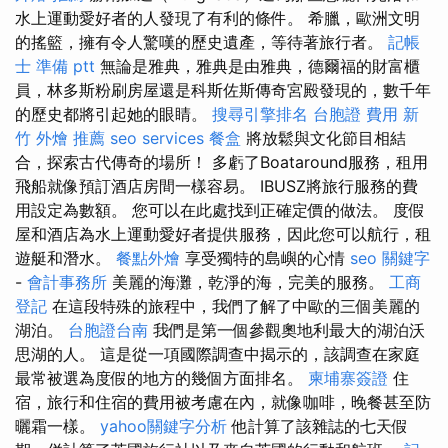
水上運動愛好者的人發現了有利的條件。 希臘，歐洲文明
的搖籃，擁有令人驚嘆的歷史遺產，等待著旅行者。
記帳
士 準備 ptt
無論是雅典，雅典是由雅典，德爾福的財富櫃
員，林多斯粉刷房屋還是科斯佐斯傳奇宮殿發現的，數千年
的歷史都將引起她的眼睛。
搜尋引擎排名
台胞證 費用
新
竹 外燴 推薦
seo services
餐盒
將放鬆與文化節目相結
合，探索古代傳奇的場所！ 多虧了Boataround服務，租用
飛船就像預訂酒店房間一樣容易。 IBUSZ將旅行服務的費
用設定為數額。 您可以在此處找到正確定價的做法。 度假
屋和酒店為水上運動愛好者提供服務，因此您可以航行，租
遊艇和潛水。
餐點外燴
享受獨特的島嶼的心情
seo 關鍵字
-
會計事務所
美麗的海灘，乾淨的海，完美的服務。
工商
登記
在這段特殊的旅程中，我們了解了中歐的三個美麗的
湖泊。
台胞證台南
我們是第一個參觀奧地利最大的湖泊沃
思湖的人。 這是從一項國際調查中揭示的，該調查在家庭
最常被選為度假的地方的幾個方面排名。
柬埔寨簽證
住
宿，旅行和住宿的費用被考慮在內，就像咖啡，晚餐甚至防
曬霜一樣。
yahoo關鍵字分析
他計算了該雜誌的七天假