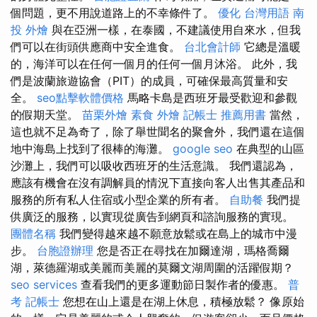
個問題，更不用說道路上的不幸條件了。
優化 台灣用語
南
投 外燴
與在亞洲一樣，在泰國，不建議使用自來水，但我
們可以在街頭供應商中安全進食。
台北會計師
它總是溫暖
的，海洋可以在任何一個月的任何一個月沐浴。 此外，我
們是波蘭旅遊協會（PIT）的成員，可確保最高質量和安
全。
seo點擊軟體價格
馬略卡島是西班牙最受歡迎和參觀
的假期天堂。
苗栗外燴
素食 外燴
記帳士 推薦用書
當然，
這也就不足為奇了，除了舉世聞名的聚會外，我們還在這個
地中海島上找到了很棒的海灘。
google seo
在典型的山區
沙灘上，我們可以吸收西班牙的生活意識。 我們還認為，
應該有機會在沒有調解員的情況下直接向客人出售其產品和
服務的所有私人住宿或小型企業的所有者。
自助餐
我們提
供廣泛的服務，以實現從廣告到網頁和諮詢服務的實現。
團體名稱
我們變得越來越不願意放鬆或在島上的城市中漫
步。
台胞證辦理
您是否正在尋找在加爾達湖，瑪格喬爾
湖，萊德羅湖或美麗而美麗的莫爾文湖周圍的活躍假期？
seo services
查看我們的更多運動節日製作者的優惠。
普
考 記帳士
您想在山上還是在湖上休息，積極放鬆？ 像原始