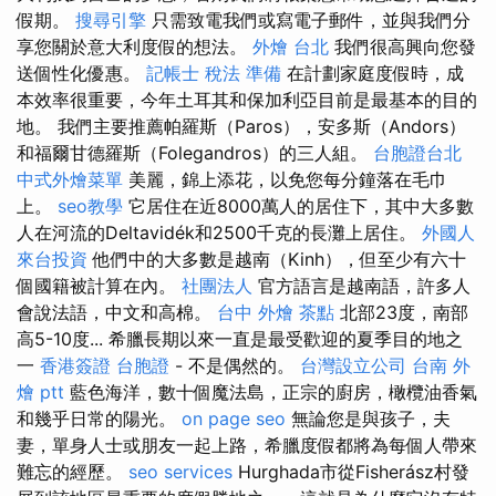
假期。
搜尋引擎
只需致電我們或寫電子郵件，並與我們分
享您關於意大利度假的想法。
外燴 台北
我們很高興向您發
送個性化優惠。
記帳士 稅法 準備
在計劃家庭度假時，成
本效率很重要，今年土耳其和保加利亞目前是最基本的目的
地。 我們主要推薦帕羅斯（Paros），安多斯（Andors）
和福爾甘德羅斯（Folegandros）的三人組。
台胞證台北
中式外燴菜單
美麗，錦上添花，以免您每分鐘落在毛巾
上。
seo教學
它居住在近8000萬人的居住下，其中大多數
人在河流的Deltavidék和2500千克的長灘上居住。
外國人
來台投資
他們中的大多數是越南（Kinh），但至少有六十
個國籍被計算在內。
社團法人
官方語言是越南語，許多人
會說法語，中文和高棉。
台中 外燴 茶點
北部23度，南部
高5-10度... 希臘長期以來一直是最受歡迎的夏季目的地之
一
香港簽證 台胞證
- 不是偶然的。
台灣設立公司
台南 外
燴 ptt
藍色海洋，數十個魔法島，正宗的廚房，橄欖油香氣
和幾乎日常的陽光。
on page seo
無論您是與孩子，夫
妻，單身人士或朋友一起上路，希臘度假都將為每個人帶來
難忘的經歷。
seo services
Hurghada市從Fisherász村發