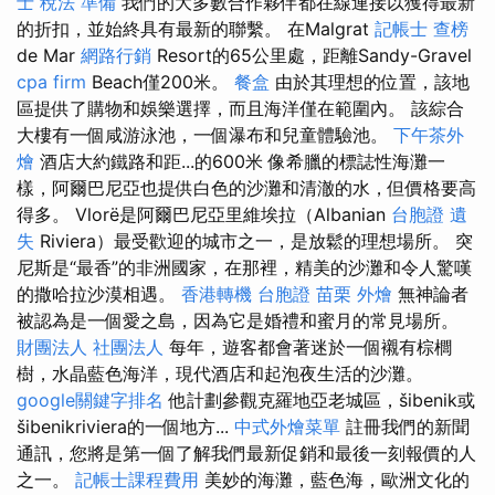
士 稅法 準備
我們的大多數合作夥伴都在線連接以獲得最新
的折扣，並始終具有最新的聯繫。 在Malgrat
記帳士 查榜
de Mar
網路行銷
Resort的65公里處，距離Sandy-Gravel
cpa firm
Beach僅200米。
餐盒
由於其理想的位置，該地
區提供了購物和娛樂選擇，而且海洋僅在範圍內。 該綜合
大樓有一個咸游泳池，一個瀑布和兒童體驗池。
下午茶外
燴
酒店大約鐵路和距...的600米 像希臘的標誌性海灘一
樣，阿爾巴尼亞也提供白色的沙灘和清澈的水，但價格要高
得多。 Vlorë是阿爾巴尼亞里維埃拉（Albanian
台胞證 遺
失
Riviera）最受歡迎的城市之一，是放鬆的理想場所。 突
尼斯是“最香”的非洲國家，在那裡，精美的沙灘和令人驚嘆
的撒哈拉沙漠相遇。
香港轉機 台胞證
苗栗 外燴
無神論者
被認為是一個愛之島，因為它是婚禮和蜜月的常見場所。
財團法人 社團法人
每年，遊客都會著迷於一個襯有棕櫚
樹，水晶藍色海洋，現代酒店和起泡夜生活的沙灘。
google關鍵字排名
他計劃參觀克羅地亞老城區，šibenik或
šibenikriviera的一個地方...
中式外燴菜單
註冊我們的新聞
通訊，您將是第一個了解我們最新促銷和最後一刻報價的人
之一。
記帳士課程費用
美妙的海灘，藍色海，歐洲文化的