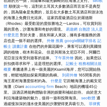
在路的另一側，而陽傘和陽光躺椅則在海灘上支付。
seo軟
體
順便說一句，這對於土耳其大多數酒店而言並不是典型
的，因為陽傘是免費的，並且在大多數土耳其酒店和游泳池
的海灘上免費日光浴床。 這家四星級酒店位於羅德斯
（Rhodes）最受歡迎的度假勝地之一Lardos，可欣賞到壯
麗的景色，沙灘海灘和奇妙的環境。
易遊網 台胞證
法人是
什麼意思
對於夫妻，朋友和家人來說，擁有多種服務的酒
店也是一個不錯的選擇。
外燴 推薦
google關鍵字排名
記
帳士 讀書計畫
在他們的井園花園中，乘客可以遇到異國情
調的植物，樹木和花朵。 但是與斯洛文尼亞不同，阿爾巴
尼亞並沒有受到遊客的追捧。
下午茶外燴
因此，如果您以
折扣價尋求和平，這是理想的選擇。
記帳士 稅務相關法規
概要
希臘邊界上有一個美麗的Ksamil海岸，您可以開始熱
情，輕鬆地開始探索周圍的島嶼。
到府外燴
165間客房的
海王星村海灘度假村約為。
什麼是
它距離海灘上的戴安尼
海灘（Diani
accounting firm
Beach）地區的機場45公
里。 該酒店將能夠體驗非洲的娛樂和補給款待。 由於意大
利沿海建築物的魅力，值得一遊和投降海浪。
seo軟體
通
過緩慢加深的淺水使美麗的沙灘變得更具吸引力。
菲律賓