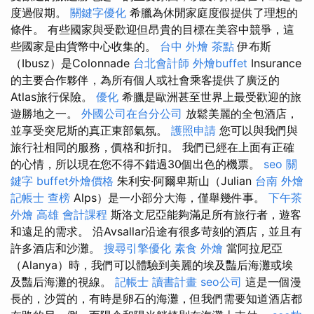
度過假期。
關鍵字優化
希臘為休閒家庭度假提供了理想的
條件。 有些國家與受歡迎但昂貴的目標在美容中競爭，這
些國家是由貨幣中心收集的。
台中 外燴 茶點
伊布斯
（Ibusz）是Colonnade
台北會計師
外燴buffet
Insurance
的主要合作夥伴，為所有個人或社會乘客提供了廣泛的
Atlas旅行保險。
優化
希臘是歐洲甚至世界上最受歡迎的旅
遊勝地之一。
外國公司在台分公司
放鬆美麗的全包酒店，
並享受突尼斯的真正東部氣氛。
護照申請
您可以與我們與
旅行社相同的服務，價格和折扣。 我們已經在上面有正確
的心情，所以現在您不得不錯過30個出色的機票。
seo 關
鍵字
buffet外燴價格
朱利安·阿爾卑斯山（Julian
台南 外燴
記帳士 查榜
Alps）是一小部分大海，僅舉幾件事。
下午茶
外燴
高雄 會計課程
斯洛文尼亞能夠滿足所有旅行者，遊客
和遠足的需求。 沿Avsallar沿途有很多苛刻的酒店，並且有
許多酒店和沙灘。
搜尋引擎優化
素食 外燴
當阿拉尼亞
（Alanya）時，我們可以體驗到美麗的埃及豔后海灘或埃
及豔后海灘的視線。
記帳士 讀書計畫
seo公司
這是一個漫
長的，沙質的，有時是卵石的海灘，但我們需要知道酒店都