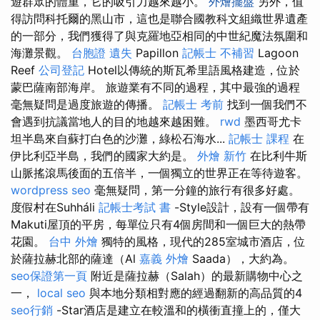
遊群眾的體重，它的吸引力越來越小。
外燴擺盤
另外，值
得訪問科托爾的黑山市，這也是聯合國教科文組織世界遺產
的一部分，我們獲得了與克羅地亞相同的中世紀魔法氛圍和
海灘景觀。
台胞證 遺失
Papillon
記帳士 不補習
Lagoon
Reef
公司登記
Hotel以傳統的斯瓦希里語風格建造，位於
蒙巴薩南部海岸。 旅遊業有不同的過程，其中最強的過程
毫無疑問是過度旅遊的傳播。
記帳士 考前
找到一個我們不
會遇到抗議當地人的目的地越來越困難。
rwd
墨西哥尤卡
坦半島來自蘇打白色的沙灘，綠松石海水...
記帳士 課程
在
伊比利亞半島，我們的國家大約是。
外燴 新竹
在比利牛斯
山脈搖滾馬後面的五倍半，一個獨立的世界正在等待遊客。
wordpress seo
毫無疑問，第一分鐘的旅行有很多好處。
度假村在Suhháli
記帳士考試 書
-Style設計，設有一個帶有
Makuti屋頂的平房，每單位只有4個房間和一個巨大的熱帶
花園。
台中 外燴
獨特的風格，現代的285室城市酒店，位
於薩拉赫北部的薩達（Al
嘉義 外燴
Saada），大約為。
seo保證第一頁
附近是薩拉赫（Salah）的最新購物中心之
一，
local seo
與本地分類相對應的經過翻新的高品質的4
seo行銷
-Star酒店是建立在較溫和的橫衝直撞上的，僅大