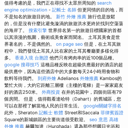
值得考慮的是，我們正在尋找不太眾所周知的
search
engine optimization
-
記帳士 名師
但更同情的目的地，而
不是知名的旅遊目的地。
新竹 外燴 推薦
旅行也是放鬆
的，但是沒有什麼比避免漩渦的旅遊洪水更終於找到空蕩蕩
的海岸了。
搜索引擎
世界排名第一的旅遊目標國家的首都
以其浪漫的氛圍，藝術或美食家而聞名。 土耳其美食是世
界著名的，不是偶然的。
on page seo
但是，在土耳其旅
程中，我們發現土耳其人比在家的土耳其餐廳要多樣化得
多。
香港入境 台胞證
他們只有烤肉串的近100個品種。
google 搜尋技巧
這種品種反映在超級供應最好的酒店的超
級供應中，因為這些酒店中的大多數每天24小時用食物和
飲料等待我們。
到府外燴
Adelianos
外燴推薦
Kambos的
繁忙大街，大約它距離三層樓（主樓的電梯）是一家家庭友
好的酒店250米。
外商投資
在井的花園中，四個街區有79
個房間。 但是，值得觀看達哈特（Dahart）的舊城區，您
可以在那裡了解當地人民的日常生活。
google關鍵字排名
此外，Sheraton
記帳士 軟體
Street和Saccala
菲律賓簽證
Square的新城鎮區的主要街道很受歡迎。
seo 意思
高雄
外燴 推薦
赫爾加達（Hurghada）還為那些想曬日光浴和