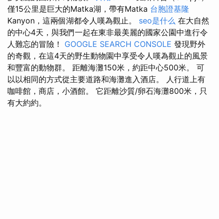
僅15公里是巨大的Matka湖，帶有Matka
台胞證基隆
Kanyon，這兩個湖都令人嘆為觀止。
seo是什么
在大自然
的中心4天，與我們一起在東非最美麗的國家公園中進行令
人難忘的冒險！
GOOGLE SEARCH CONSOLE
發現野外
的奇觀，在這4天的野生動物園中享受令人嘆為觀止的風景
和豐富的動物群。 距離海灘150米，約距中心500米。 可
以以相同的方式從主要道路和海灘進入酒店。 人行道上有
咖啡館，商店，小酒館。 它距離沙質/卵石海灘800米，只
有大約約。