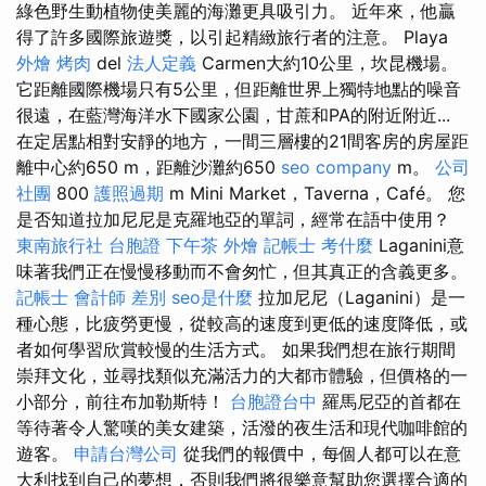
綠色野生動植物使美麗的海灘更具吸引力。 近年來，他贏
得了許多國際旅遊獎，以引起精緻旅行者的注意。 Playa
外燴 烤肉
del
法人定義
Carmen大約10公里，坎昆機場。
它距離國際機場只有5公里，但距離世界上獨特地點的噪音
很遠，在藍灣海洋水下國家公園，甘蔗和PA的附近附近...
在定居點​​相對安靜的地方，一間三層樓的21間客房的房屋距
離中心約650 m，距離沙灘約650
seo company
m。
公司
社團
800
護照過期
m Mini Market，Taverna，Café。 您
是否知道拉加尼尼是克羅地亞的單詞，經常在語中使用？
東南旅行社 台胞證
下午茶 外燴
記帳士 考什麼
Laganini意
味著我們正在慢慢移動而不會匆忙，但其真正的含義更多。
記帳士 會計師 差別
seo是什麼
拉加尼尼（Laganini）是一
種心態，比疲勞更慢，從較高的速度到更低的速度降低，或
者如何學習欣賞較慢的生活方式。 如果我們想在旅行期間
崇拜文化，並尋找類似充滿活力的大都市體驗，但價格的一
小部分，前往布加勒斯特！
台胞證台中
羅馬尼亞的首都在
等待著令人驚嘆的美女建築，活潑的夜生活和現代咖啡館的
遊客。
申請台灣公司
從我們的報價中，每個人都可以在意
大利找到自己的夢想，否則我們將很樂意幫助您選擇合適的