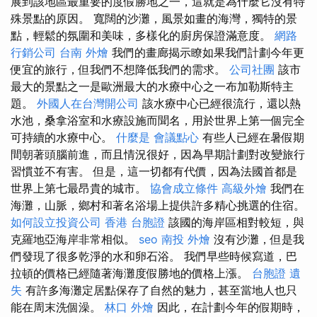
展到該地區最重要的度假勝地之一，這就是為什麼它沒有特
殊景點的原因。 寬闊的沙灘，風景如畫的海灣，獨特的景
點，輕鬆的氛圍和美味，多樣化的廚房保證滿意度。
網路
行銷公司
台南 外燴
我們的畫廊揭示瞭如果我們計劃今年更
便宜的旅行，但我們不想降低我們的需求。
公司社團
該市
最大的景點之一是歐洲最大的水療中心之一布加勒斯特主
題。
外國人在台灣開公司
該水療中心已經很流行，還以熱
水池，桑拿浴室和水療設施而聞名，用於世界上第一個完全
可持續的水療中心。
什麼是
會議點心
有些人已經在暑假期
間朝著頭腦前進，而且情況很好，因為早期計劃對改變旅行
習慣並不有害。 但是，這一切都有代價，因為法國首都是
世界上第七最昂貴的城市。
協會成立條件
高級外燴
我們在
海灘，山脈，鄉村和著名浴場上提供許多精心挑選的住宿。
如何設立投資公司
香港 台胞證
該國的海岸區相對較短，與
克羅地亞海岸非常相似。
seo
南投 外燴
沒有沙灘，但是我
們發現了很多乾淨的水和卵石浴。 我們早些時候寫道，巴
拉頓的價格已經隨著海灘度假勝地的價格上漲。
台胞證 遺
失
有許多海灘定居點保存了自然的魅力，甚至當地人也只
能在周末洗個澡。
林口 外燴
因此，在計劃今年的假期時，