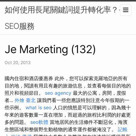
如何使用長尾關鍵詞提升轉化率？-
SEO服務
Je Marketing (132)
Oct 20, 2013
國內住宿和酒店優惠券 此外，您可以探索克羅地亞的所有
目的地，閱讀有用且有趣的旅遊信息，並查看每個目的地的
照片和視頻節目。
seo agency
最大的公寓，房間，度假
者...
外燴 臺北
讓我們看一些您應該特別注意今年假期的一
些示例。
what is seo
人口的憤怒是可以理解的，因為幾十
年來的遊客數量一直在增加，而超過的旅程比利潤的好處更
多的問題。
seo軟體
當地居民的生活條件不斷惡化，海濱
生態區域和整個野生動植物的通常運作都被淹沒了。
記帳