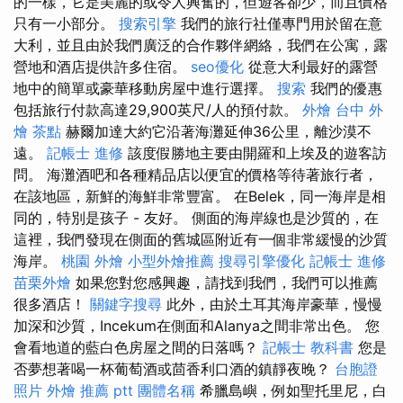
的一樣，它是美麗的或令人興奮的，但遊客卻少，而且價格
只有一小部分。
搜索引擎
我們的旅行社僅專門用於留在意
大利，並且由於我們廣泛的合作夥伴網絡，我們在公寓，露
營地和酒店提供許多住宿。
seo優化
從意大利最好的露營
地中的簡單或豪華移動房屋中進行選擇。
搜索
我們的優惠
包括旅行付款高達29,900英尺/人的預付款。
外燴
台中 外
燴 茶點
赫爾加達大約它沿著海灘延伸36公里，離沙漠不
遠。
記帳士 進修
該度假勝地主要由開羅和上埃及的遊客訪
問。 海灘酒吧和各種精品店以便宜的價格等待著旅行者，
在該地區，新鮮的海鮮非常豐富。 在Belek，同一海岸是相
同的，特別是孩子 - 友好。 側面的海岸線也是沙質的，在
這裡，我們發現在側面的舊城區附近有一個非常緩慢的沙質
海岸。
桃園 外燴
小型外燴推薦
搜尋引擎優化
記帳士 進修
苗栗外燴
如果您對您感興趣，請找到我們，我們可以推薦
很多酒店！
關鍵字搜尋
此外，由於土耳其海岸豪華，慢慢
加深和沙質，Incekum在側面和Alanya之間非常出色。 您
會看地道的藍白色房屋之間的日落嗎？
記帳士 教科書
您是
否夢想著喝一杯葡萄酒或茴香利口酒的鎮靜夜晚？
台胞證
照片
外燴 推薦 ptt
團體名稱
希臘島嶼，例如聖托里尼，白