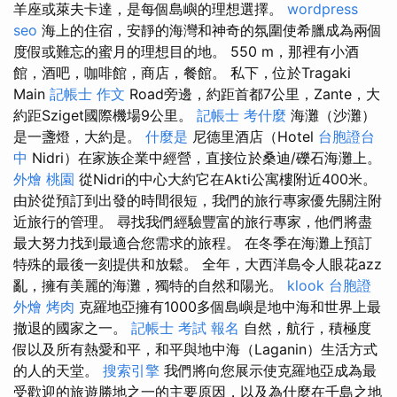
羊座或萊夫卡達，是每個島嶼的理想選擇。
wordpress
seo
海上的住宿，安靜的海灣和神奇的氛圍使希臘成為兩個
度假或難忘的蜜月的理想目的地。 550 m，那裡有小酒
館，酒吧，咖啡館，商店，餐館。 私下，位於Tragaki
Main
記帳士 作文
Road旁邊，約距首都7公里，Zante，大
約距Sziget國際機場9公里。
記帳士 考什麼
海灘（沙灘）
是一盞燈，大約是。
什麼是
尼德里酒店（Hotel
台胞證台
中
Nidri）在家族企業中經營，直接位於桑迪/礫石海灘上。
外燴 桃園
從Nidri的中心大約它在Akti公寓樓附近400米。
由於從預訂到出發的時間很短，我們的旅行專家優先關注附
近旅行的管理。 尋找我們經驗豐富的旅行專家，他們將盡
最大努力找到最適合您需求的旅程。 在冬季在海灘上預訂
特殊的最後一刻提供和放鬆。 全年，大西洋島令人眼花azz
亂，擁有美麗的海灘，獨特的自然和陽光。
klook 台胞證
外燴 烤肉
克羅地亞擁有1000多個島嶼是地中海和世界上最
撤退的國家之一。
記帳士 考試 報名
自然，航行，積極度
假以及所有熱愛和平，和平與地中海（Laganin）生活方式
的人的天堂。
搜索引擎
我們將向您展示使克羅地亞成為最
受歡迎的旅遊勝地之一的主要原因，以及為什麼在千島之地