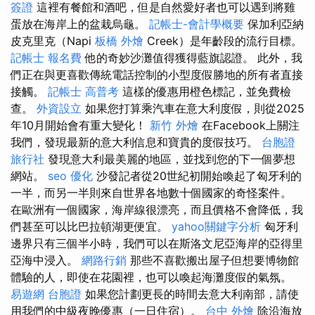
簽證
這裡有餐館和酒吧，但是自然愛好者也可以遇到將雞
蛋放在海岸上的盆栽烏龜。
記帳士-會計學概要
保加利亞納
皮克里克（Napi
板橋 外燴
Creek）是年齡段的流行目標。
記帳士 報名費
他的奇妙沙灘值得獲得藍旗認證。 此外，我
們正在與更喜歡傳統電話控制的小型度假勝地的所有者直接
接觸。
記帳士 高普考
這樣的優惠用橙色標記，並免費檢
查。
外資設立
如果您打算乘汽車在意大利度假，則從2025
年10月開始會有重大變化！
新竹 外燴
在Facebook上關注
我們，發現最新的意大利信息和寶貴的度假技巧。
台胞證
旅行社
發現意大利最美麗的地區，並找到您的下一個夢想
網站。
seo 優化
沙發記者從20世紀初開始喚起了匈牙利的
一半，而另一半則來自世界各地數十個國家的奇怪案件。
在歐洲有一個國家，海岸線很漂亮，而且價格不會降低，我
們甚至可以比巴拉頓湖更便宜。
yahoo關鍵字分析
匈牙利
邊界只有三個半小時，我們可以在斯洛文尼亞海岸的亞得里
亞海中浸入。
網路行銷
那些不喜歡搬出屋子但想要博物館
體驗的人，即使在花園裡，也可以喚起海灘度假的氣氛。
易遊網 台胞證
如果您計劃更長的時間去意大利南部，請使
用我們的中級夜晚優惠（一日住宿）。
台中 外燴
除沿海放