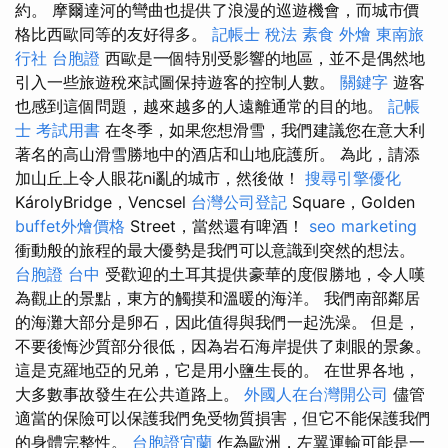
約。 摩爾達河的彎曲也提供了浪漫的巡遊機會，而城市價
格比西歐同等的友好得多。
記帳士 稅法
素食 外燴
東南旅
行社 台胞證
西歐是一個特別受影響的地區，並不是偶然地
引入一些旅遊稅來試圖保持遊客的控制人數。
關鍵字
遊客
也感到這個問題，越來越多的人遠離通常的目的地。
記帳
士 考試用書
在冬季，如果您想滑雪，我們建議您在意大利
著名的高山滑雪勝地中的酒店和山地庇護所。 為此，請添
加山丘上令人眼花ni亂的城市，然後做！
搜尋引擎優化
KárolyBridge，Vencsel
台灣公司登記
Square，Golden
buffet外燴價格
Street，當然還有啤酒！
seo marketing
衝動般的旅程的最大優勢是我們可以意識到突然的想法。
台胞證 台中
受歡迎的土耳其提供豪華的度假勝地，令人嘆
為觀止的景點，東方的觸摸和溫暖的海洋。 我們南部鄰居
的海灘大部分是卵石，因此值得與我們一起洗澡。 但是，
不要後悔沙質部分很低，因為岩石海岸提供了刺眼的景象。
這是克羅地亞的兄弟，它是用小鹽生長的。 在世界各地，
大多數事故發生在公共道路上。
外國人在台灣開公司
儘管
適當的保險可以保護我們免受物質損害，但它不能保護我們
的身體完整性。
台胞證宜蘭
作為歐洲，左翼運輸可能是一