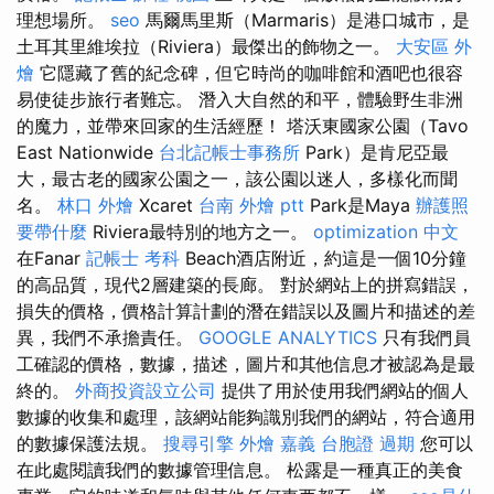
理想場所。
seo
馬爾馬里斯（Marmaris）是港口城市，是
土耳其里維埃拉（Riviera）最傑出的飾物之一。
大安區 外
燴
它隱藏了舊的紀念碑，但它時尚的咖啡館和酒吧也很容
易使徒步旅行者難忘。 潛入大自然的和平，體驗野生非洲
的魔力，並帶來回家的生活經歷！ 塔沃東國家公園（Tavo
East Nationwide
台北記帳士事務所
Park）是肯尼亞最
大，最古老的國家公園之一，該公園以迷人，多樣化而聞
名。
林口 外燴
Xcaret
台南 外燴 ptt
Park是Maya
辦護照
要帶什麼
Riviera最特別的地方之一。
optimization 中文
在Fanar
記帳士 考科
Beach酒店附近，約這是一個10分鐘
的高品質，現代2層建築的長廊。 對於網站上的拼寫錯誤，
損失的價格，價格計算計劃的潛在錯誤以及圖片和描述的差
異，我們不承擔責任。
GOOGLE ANALYTICS
只有我們員
工確認的價格，數據，描述，圖片和其他信息才被認為是最
終的。
外商投資設立公司
提供了用於使用我們網站的個人
數據的收集和處理，該網站能夠識別我們的網站，符合適用
的數據保護法規。
搜尋引擎
外燴 嘉義
台胞證 過期
您可以
在此處閱讀我們的數據管理信息。 松露是一種真正的美食