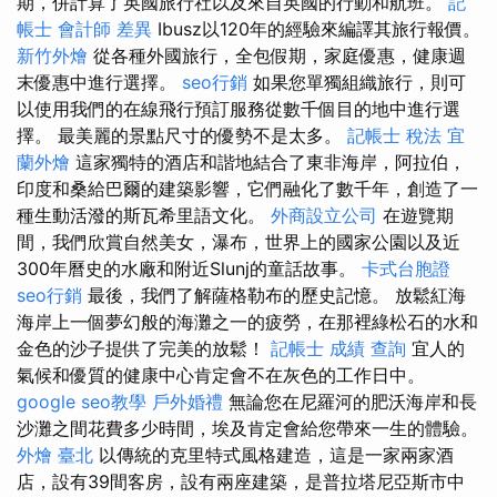
期，併計算了英國旅行社以及來自英國的行動和航班。
記
帳士 會計師 差異
Ibusz以120年的經驗來編譯其旅行報價。
新竹外燴
從各種外國旅行，全包假期，家庭優惠，健康週
末優惠中進行選擇。
seo行銷
如果您單獨組織旅行，則可
以使用我們的在線飛行預訂服務從數千個目的地中進行選
擇。 最美麗的景點尺寸的優勢不是太多。
記帳士 稅法
宜
蘭外燴
這家獨特的酒店和諧地結合了東非海岸，阿拉伯，
印度和桑給巴爾的建築影響，它們融化了數千年，創造了一
種生動活潑的斯瓦希里語文化。
外商設立公司
在遊覽期
間，我們欣賞自然美女，瀑布，世界上的國家公園以及近
300年曆史的水廠和附近Slunj的童話故事。
卡式台胞證
seo行銷
最後，我們了解薩格勒布的歷史記憶。 放鬆紅海
海岸上一個夢幻般的海灘之一的疲勞，在那裡綠松石的水和
金色的沙子提供了完美的放鬆！
記帳士 成績 查詢
宜人的
氣候和優質的健康中心肯定會不在灰色的工作日中。
google seo教學
戶外婚禮
無論您在尼羅河的肥沃海岸和長
沙灘之間花費多少時間，埃及肯定會給您帶來一生的體驗。
外燴 臺北
以傳統的克里特式風格建造，這是一家兩家酒
店，設有39間客房，設有兩座建築，是普拉塔尼亞斯市中