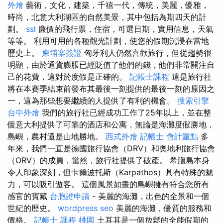
外燴
藝術，文化，建築，千禧一代，傳統，美麗，優雅，
時尚，北意大利湖區的自然美景，其中包括為期四天的計
劃。
ssl
廉價的飛行票，住宿，可選日期，實用信息，天氣
等等。 利用可用的各種觀光計劃，使您的假期沉浸在當地
歷史上。
柬埔寨簽證
匈牙利人仍然喜歡旅行，但從趨勢很
明顯，由於通貨膨脹已經貶值了他們的錢，他們非常關注自
己的花費，這對於度假是正確的。
記帳士課程
這是旅行社
將在本賽季結束前發布其最後一刻提供的最後一刻的原因之
一，這為那些想要繼續的人提供了有利的機會。
搜索引擎
台中外燴
我們的旅行社已經成功工作了25年以上，並在整
個意大利提供了可靠的酒店和公寓，無論是海灘度假勝地，
島嶼，農村還是山地勝地。
西式外燴
記帳士 會計重點
多
年來，我們一直是德國旅行協會（DRV）和奧地利旅行協會
（ORV）的成員，當然，旅行社提供了破產。 希臘島本身
令人印象深刻，但卡爾波托斯（Karpathos）具有特殊的魅
力，可以吸引遊客。 這個風景如畫的島嶼擁有符合您所有
感官的寶藏
台胞證申請
- 美麗的海灘，出色的全景和一個
世紀的歷史。
wordpress seo
美麗的海灘，優質的服務和
價格。
記帳士 課程 桃園
土耳其是一個放鬆的全能假期的