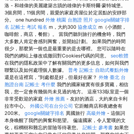
洛 - 和雄偉的美麗建築古蹟的雄偉的卡斯特爾·蒙特城堡。
3個房間，11個房間，親愛的家庭房屋位於定居點的安靜部
分。 one hundred
外燴 桃園
台胞證 照片
google關鍵字排
名
記帳士 考試 報名
m，大約300
協會成立
m（小酒館，
咖啡館，商店，餐館）。 當我們聽到旅行的機會時，我們
大多數人肯定會感到興奮，並開始計劃。 如果我們的時間
很少，那麼第一個也是最重要的是去哪裡。 您可以隨時在
我們的網站上修改或撤回對Cookies代碼的同意。
seo軟體
在我們的隱私政策中了解有關我們的更多信息，如何與我們
聯繫以及如何處理個人數據。
普考 記帳士
自助式餐點外燴
還是在這裡寫，“到處都是好，但最好在家？
外燴 臺北
台
胞證台南
記帳士 考什麼
我們的國家確實有很多寶藏，相信
我，您一定會有幾個尚未見過的地方。 這座133臥室是一個
非常受歡迎的家庭
外燴 推薦
- 友好的酒店，大約來自卡利
拉市中心。
外國公司在台分公司
它距離商店和夜總會有
200米。
google關鍵字排名
異國旅行
高級外燴
- 這個詞
本身喚醒了我們的興奮和慾望。 偏遠國家，令人驚嘆的文
化，棕櫚樹和難忘的冒險等待著您。
記帳士 參考書
如果您