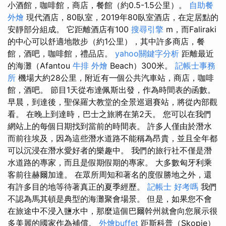
小酒館，咖啡館，商店，餐館（約0.5-1.5公里）。
自助餐
外燴
現代酒店，80臥室，2019年80臥室酒店，在定居點的
安靜部分組成。 它距離酒店有100
搜尋引擎
m，而Faliraki
的中心可以舒適地散步（約1公里），其中許多商店，餐
館，酒吧，咖啡館，禮品店。
yahoo關鍵字分析
距離最近
的海灘（Afantou
牛排 外燴
Beach）300米。
記帳士事務
所
機場大約28公里，附近有一個公共汽車站，商店，咖啡
館，酒吧。 節目1天從布達佩斯出發，作為時間表的函數。
早晨，到達後，聖保羅大教堂的全景巡迴賽站，將從內部觀
看。 在晚上到達時，巴士之旅將在第2天。 您可以在我們
網站上的每個日期找到當前的時間表。 許多人僅由於潛水
而前往埃及，因為這些潛水道路不能稱為昂貴，並且全年都
可以沉浸在潛水愛好者的樂趣中。 我們的旅行社不僅是潛
水道路的專家，而且是假期假期的專家。 大多數匈牙利乘
客前往赫爾加達。 在眾所周知和著名的度假勝地之外，還
有許多目的地等待著真正的夏季經歷。
記帳士 好考嗎
我們
不認為馬其頓是典型的海灘聚會場景。 但是，如果您不會
在旅途中不浸入鹽水中，那麼這個巴爾幹州就會向您展示很
多美麗的國家作為補償。
外燴buffet
距斯科普（Skopje）