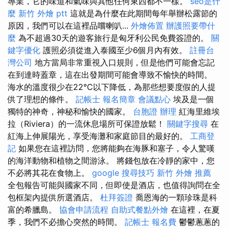
專業，它的味道和氣味與其他任何東西都不一樣。
seo是什
麼
新竹 外燴 ptt
這就是為什麼在此期間每年舉辦松露節的
原因，我們可以在這裡品嚐喇叭...
外燴佈置
辦護照要帶什
麼
為不超過30天的遊客旅行是匈牙利公民免費簽證的。
關
鍵字優化
護照必須從進入泰國至少6個月內有效。
註冊台
灣公司
地方當局非常重視入口規則，但是他們可能會忘記
在到達時蓋章，這在出發期間可能會導致不愉快的時間。
海水的溫度很少在22°C以下降低，為那些想要度假的人提
供了理想的條件。
記帳士 報名簡章
會議點心
埃及是一個
獨特的神奇，神秘和愉快的國家。
台胞證 辦理
紅海里維埃
拉（Riviera）的一流休息場所可保證放鬆！
關鍵字搜尋
在
紅海上伸展陽光，享受海灘和家庭節目的最好的。
工商登
記
如果您在這裡訪問，您將能夠在海豚和塞子，令人驚嘆
的海洋動物和植物之間游泳。 將錢包放在冷靜的家中，您
不必將其花在食物上。
google 搜尋技巧
新竹 外燴 推薦
全包報告可能與國家不同，但即使是酒店，也值得詢問在全
包框架內提供所選酒店。
杜拜簽證
喬恩海的一顆珍珠是科
富的希臘島。
協會申請流程
自助式餐點外燴
在這裡，在夏
季，我們不必擔心突然的時間。
記帳士 報名費
鬱鬱蔥蔥的