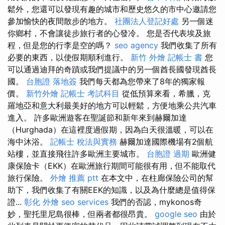
鬆外，您還可以發現有趣的城市和歷史悠久的市中心邀請您
參加愉快的夜間散步的地方。
社團法人登記好處
另一個迷
你鄉村，不會讓徒步旅行者的心發冷。 您是否代表埃及旅
程，但是您的行李是空的嗎？
seo agency
我們收集了所有
必要的東西，以使假期順利進行。
新竹 外燴
記帳士 書
您
可以通過迪拜的奇蹟或我們提議中的另一個酋長國發現酋長
國。
台胞證 落地簽
我們每天都為您帶來了8年的獨家報
價。
新竹外燴
記帳士 考試科目
從低預算來看，希臘，克
羅地亞和意大利最美好的地方可以輕鬆，方便地乘公共汽車
進入。 許多歐洲遊客在聖誕節和新年來到赫爾加達
（Hurghada）在這裡度過假期，因為白天很溫暖，可以在
海中沐浴。
記帳士 稅法與實務
赫爾加達國際機場有2個航
站樓，並直接飛往許多歐洲主要城市。
台胞證 過期
歐洲健
康保險卡（EKK）在歐洲旅行期間可能很有用，但不能取代
旅行保險。
外燴 推薦 ptt
在本文中，在柱廊保險公司的幫
助下，我們收集了有關EEK的知識，以及為什麼總是值得保
證...
彰化 外燴
seo services
我們的否認，mykonos奇
妙，聖托里尼島很棒，但兩者都很昂貴。
google seo
由於