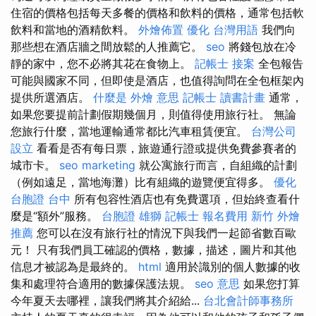
住宿的價格包括每天多餐的價格和飲料的價格，通常包括軟
飲料和當地的酒精飲料。
外燴佈置
優化 台灣用語
我們向
那些想在酒店牆之間放鬆的人推薦它。
seo
將錢包放在冷
靜的家中，您不必將其花在食物上。
記帳士 接案
全包報告
可能與國家不同，但即使是酒店，也值得詢問在全包框架內
提供所選酒店。
什麼是
外燴 意思
記帳士 讀書計畫
通常，
如果您要提前計劃假期幾個月，則值得使用旅行社。 無論
您旅行什麼，當地運輸通常都比汽車租賃便宜。
台灣公司
設立
看看是否有每日票，旅遊通行證或提供免費參賽者的
城市卡。
seo marketing
就公寓旅行而言，自組織的計劃
（例如遠足，當地海灘）比有組織的遊覽便宜得多。
優化
台胞證 台中
所有包容性酒店也有免費選項，但始終查看什
麼是“額外”服務。
台胞證 雄獅
記帳士 報名費用
新竹 外燴
推薦
您可以在沒有旅行社的情況下與我們一起節省數百歐
元！ 只有我們員工確認的價格，數據，描述，圖片和其他
信息才被認為是最終的。
html
適用於識別的個人數據的收
集和處理符合適用的數據保護法規。
seo 意思
如果您打算
今年夏天去哪裡，讓我們將其介紹給...
台北會計師事務所