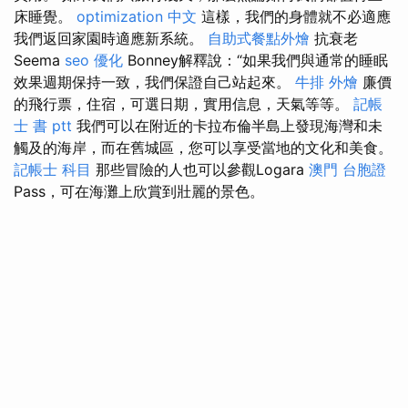
床睡覺。
optimization 中文
這樣，我們的身體就不必適應
我們返回家園時適應新系統。
自助式餐點外燴
抗衰老
Seema
seo 優化
Bonney解釋說：“如果我們與通常的睡眠
效果週期保持一致，我們保證自己站起來。
牛排 外燴
廉價
的飛行票，住宿，可選日期，實用信息，天氣等等。
記帳
士 書 ptt
我們可以在附近的卡拉布倫半島上發現海灣和未
觸及的海岸，而在舊城區，您可以享受當地的文化和美食。
記帳士 科目
那些冒險的人也可以參觀Logara
澳門 台胞證
Pass，可在海灘上欣賞到壯麗的景色。