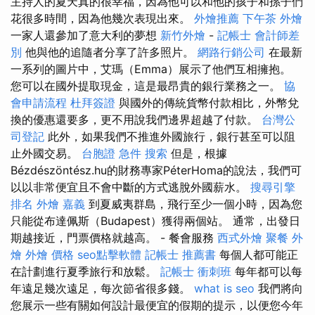
主持人的夏天真的很幸福，因為他可以和他的孩子和孫子們
花很多時間，因為他幾次表現出來。
外燴推薦
下午茶 外燴
一家人還參加了意大利的夢想
新竹外燴
-
記帳士 會計師差
別
他與他的追隨者分享了許多照片。
網路行銷公司
在最新
一系列的圖片中，艾瑪（Emma）展示了他們互相擁抱。
您可以在國外提取現金，這是最昂貴的銀行業務之一。
協
會申請流程
杜拜簽證
與國外的傳統貨幣付款相比，外幣兌
換的優惠還要多，更不用說我們邊界超越了付款。
台灣公
司登記
此外，如果我們不推進外國旅行，銀行甚至可以阻
止外國交易。
台胞證 急件
搜索
但是，根據
Bézdészöntész.hu的財務專家PéterHoma的說法，我們可
以以非常便宜且不會中斷的方式逃脫外國薪水。
搜尋引擎
排名
外燴 嘉義
到夏威夷群島，飛行至少一個小時，因為您
只能從布達佩斯（Budapest）獲得兩個站。 通常，出發日
期越接近，門票價格就越高。 - 餐會服務
西式外燴
聚餐 外
燴
外燴 價格
seo點擊軟體
記帳士 推薦書
每個人都可能正
在計劃進行夏季旅行和放鬆。
記帳士 衝刺班
每年都可以每
年遠足幾次遠足，每次節省很多錢。
what is seo
我們將向
您展示一些有關如何設計最便宜的假期的提示，以便您今年