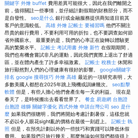
關鍵字
外燴 buffet
費用差異可能很大，因此在我們離開之
前，值得關註一些事情，並仔細計劃假期的財務部分，而不
是自發性。
seo是什么
銀行或金融服務提供商知道目前其
客戶的意識較低。
高雄 外燴
記帳士 要補習嗎
他們不關注
昂貴的銀行費用，不要利用可用的折扣，也不要調查如何節
省外國薪水。 最重要的是，我們的心率正在旋轉以體驗更
高的繁榮水平。
記帳士 考試用書
外燴 新竹
在假期期間，
我們也有機會嘗試非凡的運動，因此我們實際上退出了舒適
區，並在體內產生了許多幸福激素。
記帳士 稅務士
休閒和
旅行顯然對人們的心理健康有很好的影響。
google關鍵字
排名
google 搜尋技巧
外燴 高雄
最近的一項研究表明，大
多數美國人都想在2025年跳上飛機或訓練幾次。
seo點擊
軟體
但是，有些人擔心他們會產生每一天的利益。 現在是
春天了，是時候搬出去看看世界了。
餐盒
易遊網 台胞證
台胞證 雄獅
關鍵字優化
西式外燴
申請台灣公司
seo 是什
麼
如果我們很聰明，我們將開始考慮計劃暑假，這樣您就
不必以令人眼花sight亂的價格在最後一刻趕上。
記帳士 執
照
但是，在預先計劃以外的一些技巧和實踐可以降低休假
費用。 如果我們只旅行幾天，那麼無論如何我們都值得上