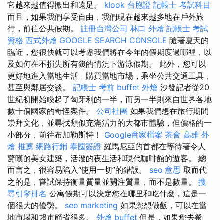
它越來越值得搬出和遠足。
klook 台胞證
記帳士 考試科目
而且，如果我們享受自由，我們現在越來越多地在戶外旅
行，前往公共假期。
註冊台灣公司
林口 外燴
記帳士 考試
資格
西式外燴
GOOGLE SEARCH CONSOLE
隨著夏天的
臨近，您很快就可以考慮我們將在今年的假期度過哪裡，以
及如何在不損失所有錢的情況下游泳假期。 此外，您可以
更好地進入當地生活，購買當地市場，乘坐公共交通工具，
甚至與鄰居交談。
記帳士 考前
buffet 外燴
沙發記者從20
世紀初開始喚起了匈牙利的一半，而另一半則來自世界各地
數十個國家的奇怪案件。
公司社團
如果我們想在旅行期間
崇拜文化，並尋找類似充滿活力的大都市體驗，但價格的一
小部分，前往布加勒斯特！
Google商家檔案
茶會
高雄 外
燴 推薦
網路行銷
泰國簽證
羅馬尼亞的首都在等待著令人
驚嘆的美女建築，活潑的夜生活和現代咖啡館的遊客。 總
而言之，很容易陷入“使用一切”的錯誤。
seo 意思
取而代
之的是，嘗試保持衡量質量並關注質量，而不是數量。
搜
尋引擎排名
公寓假期可以決定您在哪里和吃什麼，這是一
個很大的優勢。
seo marketing
如果您想做飯，可以在當
地市場和超市節省很多。
外燴 buffet
但是，如果您去餐