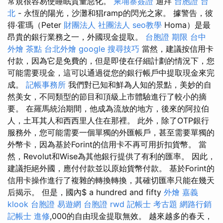
常規很容易使睡眠質量惡化。
柬埔寨簽證
迪拜
台胞證 台
北
- 永恆的陽光，沙灘和猖ramp的閃光之家。 據警告，彼
得·霍瑪（Peter
財團法人 社團法人
seo教學
Homa）是最
昂貴的銀行業務之一，外國現金提取。
台胞證 期限
台中
外燴 茶點
台北外燴
google 搜尋技巧
當然，建議按信用卡
付款，因為它是免費的，但是即使在仔細計劃的情況下，您
可能需要現金，這可以通過從您的銀行帳戶中提取現金來完
成。
記帳事務所
我們對已知和鮮為人知的景點，美妙的自
然美女，不同類型的節目和頂級上市體驗進行了較小的摘
要。 在羅馬統治期間，他成為流放的地方，後來的阿拉伯
人，土耳其人和西西里人住在那裡。 此外，除了OTP銀行
服務外，您可能需要一個單獨的外匯帳戶，甚至需要單獨的
外幣卡，因為基於Forint的信用卡不再可用折扣貨幣。 當
然，Revolut和Wise為其他銀行提供了有利的匯率。 因此，
建議拒絕外國，應付付款並以原始貨幣付款。 基於Forint的
信用卡操作進行了複雜的轉換轉換，其確切匯率只能在幾天
后揭示。 但是，國內$ a hundred and fifty
外燴 嘉義
klook 台胞證
易遊網 台胞證
rwd
記帳士 考古題
網路行銷
記帳士 進修
,000的自由現金提取無效。 越來越多的春天，