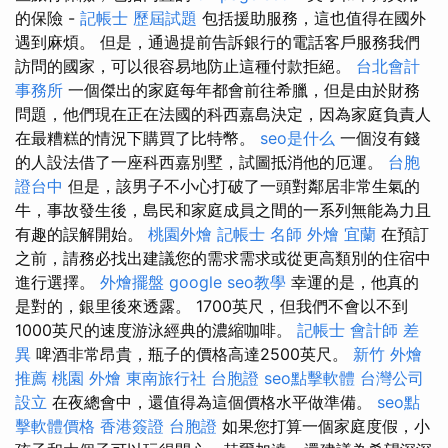
的保險 -
記帳士 歷屆試題
包括援助服務，這也值得在國外
遇到麻煩。 但是，通過提前告訴銀行的電話客戶服務我們
訪問的國家，可以很容易地防止這種付款拒絕。
台北會計
事務所
一個傑出的家庭每年都會前往希臘，但是由於財務
問題，他們現在正在法國的科西嘉島決定，因為家庭負責人
在最糟糕的情況下購買了比特幣。
seo是什么
一個沒有錢
的人設法借了一座科西嘉別墅，試圖抵消他的厄運。
台胞
證台中
但是，該男子不小心打破了一頭對鄰居非常生氣的
牛，事故發生後，島民和家​​庭成員之間的一系列無能為力且
有趣的誤解開始。
桃園外燴
記帳士 名師
外燴 宜蘭
在預訂
之前，請務必找出建議您的需求需求或從更高類別的住宿中
進行選擇。
外燴擺盤
google seo教學
幸運的是，他真的
是對的，銀里後來透露。 1700英尺，但我們不會以不到
1000英尺的速度游泳經典的濃縮咖啡。
記帳士 會計師 差
異
啤酒非常昂貴，瓶子的價格高達2500英尺。
新竹 外燴
推薦
桃園 外燴
東南旅行社 台胞證
seo點擊軟體
台灣公司
設立
在夜總會中，還值得為這個價格水平做準備。
seo點
擊軟體價格
香港簽證 台胞證
如果您打算一個家庭度假，小