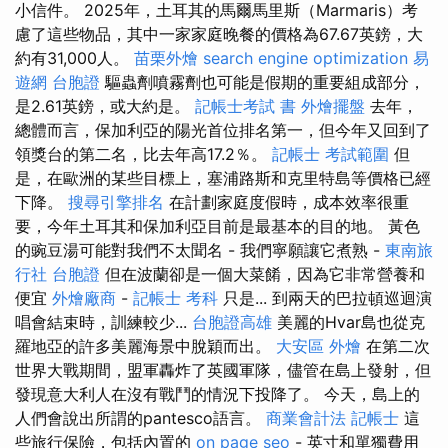
小信件。 2025年，土耳其的馬爾馬里斯（Marmaris）考
慮了這些物品，其中一家家庭晚餐的價格為67.67英鎊，大
約有31,000人。
苗栗外燴
search engine optimization
易
遊網 台胞證
驅蟲劑噴霧劑也可能是假期的重要組成部分，
是2.61英鎊，或大約是。
記帳士考試 書
外燴擺盤
去年，
總體而言，保加利亞的陽光首位排名第一，但今年又回到了
領獎台的第二名，比去年高17.2％。
記帳士 考試範圍
但
是，在歐洲的某些目標上，塞浦路斯和克里特島等價格已經
下降。
搜尋引擎排名
在計劃家庭度假時，成本效率很重
要，今年土耳其和保加利亞目前是最基本的目的地。 黃色
的豌豆湯可能對我們不太聞名 - 我們寧願讓它煮熟 -
東南旅
行社 台胞證
但在波蘭卻是一個大菜餚，因為它非常營養和
便宜
外燴廠商
-
記帳士 考科
只是... 到兩天的巴拉頓巡迴演
唱會結束時，訓練較少...
台胞證高雄
美麗的Hvar島也從克
羅地亞的許多美麗海景中脫穎而出。
大安區 外燴
在第二次
世界大戰期間，盟軍轟炸了英國軍隊，儘管在島上發射，但
發現意大利人在沒有戰鬥的情況下投降了。 今天，島上的
人們會說出所謂的pantesco語言。
商業會計法 記帳士
這
些旅行保險，包括內置的
on page seo
- 英寸和單獨費用