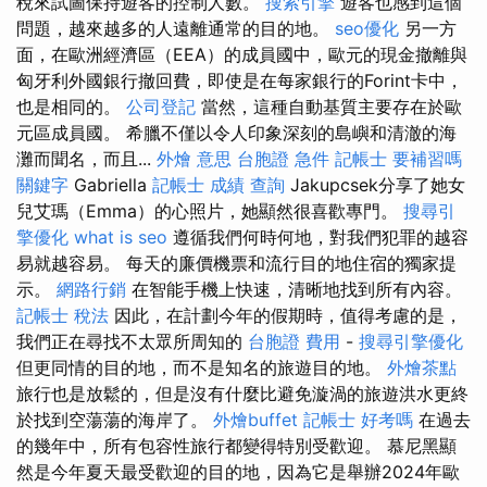
稅來試圖保持遊客的控制人數。
搜索引擎
遊客也感到這個
問題，越來越多的人遠離通常的目的地。
seo優化
另一方
面，在歐洲經濟區（EEA）的成員國中，歐元的現金撤離與
匈牙利外國銀行撤回費，即使是在每家銀行的Forint卡中，
也是相同的。
公司登記
當然，這種自動基質主要存在於歐
元區成員國。 希臘不僅以令人印象深刻的島嶼和清澈的海
灘而聞名，而且...
外燴 意思
台胞證 急件
記帳士 要補習嗎
關鍵字
Gabriella
記帳士 成績 查詢
Jakupcsek分享了她女
兒艾瑪（Emma）的心照片，她顯然很喜歡專門。
搜尋引
擎優化
what is seo
遵循我們何時何地，對我們犯罪的越容
易就越容易。 每天的廉價機票和流行目的地住宿的獨家提
示。
網路行銷
在智能手機上快速，清晰地找到所有內容。
記帳士 稅法
因此，在計劃今年的假期時，值得考慮的是，
我們正在尋找不太眾所周知的
台胞證 費用
-
搜尋引擎優化
但更同情的目的地，而不是知名的旅遊目的地。
外燴茶點
旅行也是放鬆的，但是沒有什麼比避免漩渦的旅遊洪水更終
於找到空蕩蕩的海岸了。
外燴buffet
記帳士 好考嗎
在過去
的幾年中，所有包容性旅行都變得特別受歡迎。 慕尼黑顯
然是今年夏天最受歡迎的目的地，因為它是舉辦2024年歐