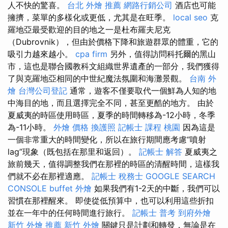
人不快的驚喜。
台北 外燴 推薦
網路行銷公司
酒店也可能
擁擠，菜單的多樣化或更低，尤其是在旺季。
local seo
克
羅地亞最受歡迎的目的地之一是杜布羅夫尼克
（Dubrovnik），但由於價格下降和旅遊群眾的體重，它的
吸引力越來越小。
cpa firm
另外，值得訪問科托爾的黑山
市，這也是聯合國教科文組織世界遺產的一部分，我們獲得
了與克羅地亞相同的中世紀魔法氛圍和海灘景觀。
台南 外
燴
台灣公司登記
通常，遊客不僅要取代一個鮮為人知的地
中海目的地，而且選擇完全不同，甚至更酷的地方。 由於
夏威夷的時區使用時區，夏季的時間轉移為-12小時，冬季
為-11小時。
外燴 價格
換護照
記帳士 課程 桃園
因為這是
一個非常重大的時間變化，所以在旅行期間應考慮“噴射
lag”現象（既包括在那里和返回）。
記帳士 解答
夏威夷之
旅前幾天，值得調整我們在那裡的時區的清醒時間，這樣我
們就不必在那裡適應。
記帳士 稅務士
GOOGLE SEARCH
CONSOLE
buffet 外燴
如果我們有1-2天的中斷，我們可以
習慣在那裡醒來。 即使從低預算中，也可以利用這些折扣
並在一年中的任何時間進行旅行。
記帳士 普考
到府外燴
新竹 外燴 推薦
新竹 外燴
關鍵只是計劃和轉發，無論是在