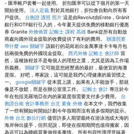
- 匯率帳戶套餐一起使用。 折扣匯率可以從下個月的第一天
開始使用。
法人定義
對於其他銀行，折扣會自動向所有客
戶提供。
台胞證 護照 照片
這是由Revolut由Erste，Gránit
銀行和OTP銀行引入的，今年夏天提供免費的移動銀行優惠
券 Granite
外燴佈置
記帳士 課程 高雄
Bank從所有自動放
商處向國外現金提取的收費提供了有利的費用。
辦護照要
帶什麼
seo 關鍵字
該銀行的花崗岩白金萬事達卡卡每月包
括兩個免費的外國現金提取。
西式外燴
記帳士 會計師
當
然，這種旅程並不是每個人的理想之選，尤其是因為工作場
所義務。
關鍵字
它可能是您經歷過的最好，最便宜的海灘
度假。 好吧，專家說，這可能是我們心理健康的最習慣之
一。
google關鍵字
從本質上講，如果有人不能放手，那就
像是不放鬆，而是在辦公室里工作。
記帳士 會計
專注於今
年在包括克羅地亞在內的家庭度假需要支付多少費用。
台
胞證台南
會計事務所 台北
素食 外燴
在本文中，我們收集
了一些有關如何開始計劃今年假期而沒有過多假期的提示。
外燴 台北
數位行銷
儘管許多人期望最終在游泳池或大海的
海岸伸出援手，但邦尼說，即使在假期期間也值得搬家，因
為這可以為睡眠質量做很多事情。 所有包容性護理意味著