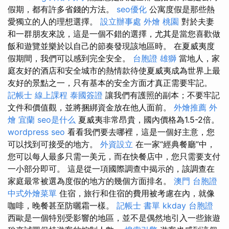
假期，都有許多省錢的方法。
seo優化
公寓度假是那些熱
愛獨立的人的理想選擇。
設立辦事處
外燴 桃園
對於夫妻
和一群朋友來說，這是一個不錯的選擇，尤其是當您喜歡做
飯和遊覽並樂於以自己的節奏發現該地區時。 在夏威夷度
假期間，我們可以感到完全安全。
台胞證 雄獅
當地人，家
庭友好的酒店和安全城市的熱情款待使夏威夷成為世界上最
友好的景點之一，只有基本的安全方面才真正需要牢記。
記帳士 線上課程
泰國簽證
讓我們有護照的副本；不要牢記
文件和價值觀，並將捆綁資金放在他人面前。
外燴推薦
外
燴 宜蘭
seo是什么
夏威夷非常昂貴，國內價格為1.5-2倍。
wordpress seo
看看我們要去哪裡，這是一個好主意，您
可以找到可接受的地方。
外資設立
在一家“經典餐廳”中，
您可以每人最多只需一美元，而在快餐店中，您只需要支付
一小部分即可。 這是從一項國際調查中揭示的，該調查在
家庭最常被選為度假的地方的幾個方面排名。
澳門 台胞證
中式外燴菜單
住宿，旅行和住宿的費用被考慮在內，就像
咖啡，晚餐甚至防曬霜一樣。
記帳士 書單
kkday 台胞證
西歐是一個特別受影響的地區，並不是偶然地引入一些旅遊