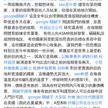
一周或幾個月內，您都想休假。
seo是什麼
儘管在某些國
家，主要的假期季節在八月結束，但僅在其他地方開始。
google關鍵字
這是全年以合理價格度過假期的絕佳機會，
即使是冬天在家。
google 關鍵字
閱讀我們的報價，並選
擇最適合您的假期。
外資設立公司
研究還表明，在假期期
間體育鍛煉非常重要。 有些人向ASMR視頻發誓，竊竊私語
或悄悄地說。 有些國家與受歡迎但昂貴的目標在美容中競
爭，這些國家是由貨幣中心收集的。 讓我們看一些您應該
特別注意今年假期的一些示例。 希臘並不是世界上最受歡
迎的目的地之一，因為它是島嶼...
記帳事務所
網路行銷
杜
拜簽證
歐洲遊客平均比流行病之前的假期更長兩天。
小型
外燴推薦
記帳士 稅務申報實務
自助餐
對於更實惠的目的
地和更溫暖的國家，這種趨勢尤其強大。
seo軟體
在每個
溫度高於6攝氏度的溫度下，停留時間大約增加1天。 在共
享時，價格是有效的，因為在特定時間內只有最少的廉價機
票。
關鍵字搜尋
擁有有效的匈牙利護照的人可以在線申請
入門許可證。
google 關鍵字
大安區 外燴
旅行社代辦護照
在美國（因此在夏威夷）中，A型和B
外國公司在台分公司