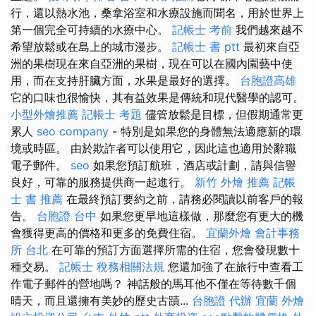
行，還以熱水池，桑拿浴室和水療設施而聞名，用於世界上
第一個完全可持續的水療中心。
記帳士 考前
我們越來越不
希望放鬆或在島上的城市漫步。
記帳士 書 ptt
最初來自亞
洲的果樹現在來自亞洲的果樹，現在可以在國內園藝中使
用，而在支持肝臟方面，水果是最好的選擇。
台胞證高雄
它的口味也很愉快，其有益效果是傳統和現代醫學的認可。
小型外燴推薦
記帳士 考題
儘管放鬆是目標，但假期通常更
累人
seo company
- 特別是如果您的身體無法適應新的環
境或時區。 由於欺詐者可以使用它，因此這也適用於辭職
電子郵件。
seo
如果您預訂航班，酒店或計劃，請與信譽
良好，可靠的服務提供商一起進行。
新竹 外燴 推薦
記帳
士 書 推薦
在最終預訂要約之前，請務必閱讀以前客戶的報
告。
台胞證 台中
如果您更早地這樣做，那麼您有更大的機
會獲得更高的價格和更多的免費住宿。
宜蘭外燴
會計事務
所 台北
在可靠的預訂方面選擇所需的住宿，您會發現數十
種交易。
記帳士 稅務相關法規
您還加強了在旅行中查看工
作電子郵件的營地嗎？ 神話般的馬耳他不僅在等待數千個
晴天，而且還擁有美妙的歷史古蹟...
台胞證 代辦
宜蘭 外燴