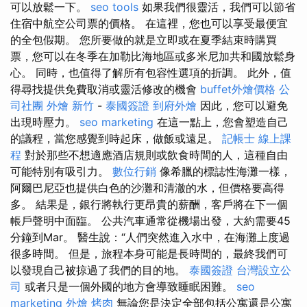
可以放鬆一下。
seo tools
如果我們很靈活，我們可以節省
住宿中航空公司票的價格。 在這裡，您也可以享受最便宜
的全包假期。 您所要做的就是立即或在夏季結束時購買
票，您可以在冬季在加勒比海地區或多米尼加共和國放鬆身
心。 同時，也值得了解所有包容性選項的折調。 此外，值
得尋找提供免費取消或靈活修改的機會
buffet外燴價格
公
司社團
外燴 新竹
-
泰國簽證
到府外燴
因此，您可以避免
出現時壓力。
seo marketing
在這一點上，您會塑造自己
的議程，當您感覺到時起床，做飯或遠足。
記帳士 線上課
程
對於那些不想適應酒店規則或飲食時間的人，這種自由
可能特別有吸引力。
數位行銷
像希臘的標誌性海灘一樣，
阿爾巴尼亞也提供白色的沙灘和清澈的水，但價格要高得
多。 結果是，銀行將執行更昂貴的薪酬，客戶將在下一個
帳戶聲明中面臨。 公共汽車通常從機場出發，大約需要45
分鐘到Mar。 醫生說：“人們突然進入水中，在海灘上度過
很多時間。 但是，旅程本身可能是長時間的，最終我們可
以發現自己被掠過了我們的目的地。
泰國簽證
台灣設立公
司
或者只是一個外國的地方會導致睡眠困難。
seo
marketing
外燴 烤肉
無論您是決定全部包括公寓還是公寓