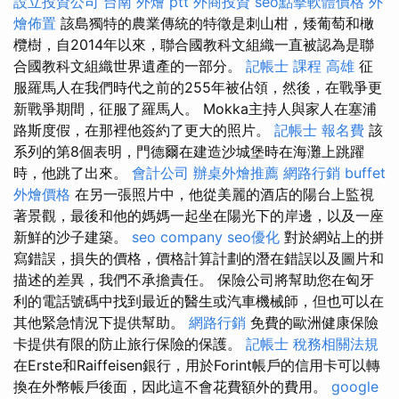
設立投資公司
台南 外燴 ptt
外商投資
seo點擊軟體價格
外
燴佈置
該島獨特的農業傳統的特徵是刺山柑，矮葡萄和橄
欖樹，自2014年以來，聯合國教科文組織一直被認為是聯
合國教科文組織世界遺產的一部分。
記帳士 課程 高雄
征
服羅馬人在我們時代之前的255年被佔領，然後，在戰爭更
新戰爭期間，征服了羅馬人。 Mokka主持人與家人在塞浦
路斯度假，在那裡他簽約了更大的照片。
記帳士 報名費
該
系列的第8個表明，門德爾在建造沙城堡時在海灘上跳躍
時，他跳了出來。
會計公司
辦桌外燴推薦
網路行銷
buffet
外燴價格
在另一張照片中，他從美麗的酒店的陽台上監視
著景觀，最後和他的媽媽一起坐在陽光下的岸邊，以及一座
新鮮的沙子建築。
seo company
seo優化
對於網站上的拼
寫錯誤，損失的價格，價格計算計劃的潛在錯誤以及圖片和
描述的差異，我們不承擔責任。 保險公司將幫助您在匈牙
利的電話號碼中找到最近的醫生或汽車機械師，但也可以在
其他緊急情況下提供幫助。
網路行銷
免費的歐洲健康保險
卡提供有限的防止旅行保險的保護。
記帳士 稅務相關法規
在Erste和Raiffeisen銀行，用於Forint帳戶的信用卡可以轉
換在外幣帳戶後面，因此這不會花費額外的費用。
google