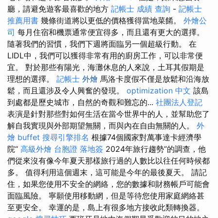
廳，請避免遊客最喜歡的地方
記帳士 成績 查詢
-
記帳士
推薦用書
幾條街道將以更低的價格獲得當地菜餚。
外燴公
司
每月住宿和機票通常便宜得多，而且還有更大的選擇。
隨著我們的習慣，我們下週將面臨另一個超級行動。 在
LIDL中，我們可以獲得非常有用的廚房工作，可以非常便
宜。 對於那些有陽光，海灘休息的人來說，土耳其假期是
理想的選擇。
記帳士
外燴
馬洛卡度假不僅是放鬆和沿海放
鬆，而且還涉及令人興奮的發現。
optimization 中文
該島
到處都是歷史城市，自然的奇觀和難忘的...
社團法人登記
表演是針對那些對如何生活在當今世界中的人，並幫助您了
解自我實現與外部期望無關，而與內在自由無關的人。
外
燴 buffet
搜尋引擎排名
根據74個國家對萬事達卡經濟學
院“
高級外燴
台胞證 落地簽
2024年旅行趨勢”的調查，他
們從來沒有像今年夏天那樣旅行過的人數比以往任何時候都
多。 值得利用這個週末，這可能是今年的最後夏天。 請記
住，如果您使用不安全的網絡，您的數據和財務帳戶可能會
面臨風險。 寧願使用移動網，但是等待您使用家庭網絡甚
至更安全。 幸運的是，島上有很多地方接收此類轉換器。