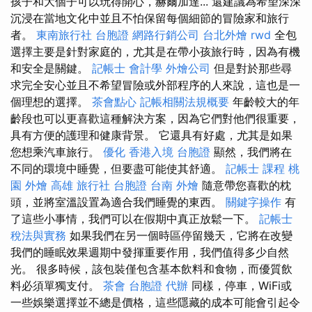
孩子和大個子可以玩得開心，赫爾加達... 還建議為希望深深
沉浸在當地文化中並且不怕保留每個細節的冒險家和旅行
者。
東南旅行社 台胞證
網路行銷公司
台北外燴
rwd
全包
選擇主要是針對家庭的，尤其是在帶小孩旅行時，因為有機
和安全是關鍵。
記帳士 會計學
外燴公司
但是對於那些尋
求完全安心並且不希望冒險或外部程序的人來說，這也是一
個理想的選擇。
茶會點心
記帳相關法規概要
年齡較大的年
齡段也可以更喜歡這種解決方案，因為它們對他們很重要，
具有方便的護理和健康背景。 它還具有好處，尤其是如果
您想乘汽車旅行。
優化
香港入境 台胞證
顯然，我們將在
不同的環境中睡覺，但要盡可能使其舒適。
記帳士 課程 桃
園
外燴 高雄
旅行社 台胞證
台南 外燴
隨意帶您喜歡的枕
頭，並將室溫設置為適合我們睡覺的東西。
關鍵字操作
有
了這些小事情，我們可以在假期中真正放鬆一下。
記帳士
稅法與實務
如果我們在另一個時區停留幾天，它將在改變
我們的睡眠效果週期中發揮重要作用，我們值得多少自然
光。 很多時候，該包裝僅包含基本飲料和食物，而優質飲
料必須單獨支付。
茶會
台胞證 代辦
同樣，停車，WiFi或
一些娛樂選擇並不總是價格，這些隱藏的成本可能會引起令