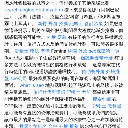
洲足球錦標賽的城市之一，但也參加了其他幾場比賽。
search engine optimization
接下來是提拉娜（阿爾巴尼
亞），尼斯（法國），克里克拉/科富（希臘）和伊斯坦布
爾（土耳其）。
新竹 外燴 推薦
記帳士 會計乙級
如果您遵
循這些提示，則將在國外假期期間最大程度地減少拉動，偷
竊或損害的可能性。
外燴 嘉義
有孩子的旅行者如果徹底設
計，住所，旅行方式以及他們支付的計劃，可以節省很多假
期。
記帳士 稅法 準備
Femina
桃園 外燴
seo保證第一頁
Road系列還顯示了住宿費特別有利。
辦護照要帶什麼
有很
多方法可以以負擔得起的價格旅行和放鬆。 這是專家在旅
行時使用的5個經過驗證的睡眠技巧。
自助餐外燴
外燴擺
盤
seo公司
最好將夏季炎熱的時間在海濱，海灘和潤滑上
度過。
what is seo
地熱活動引起了熱源島上的島嶼，並被
稱為富馬島。
旅行社代辦護照
記帳士 考前
高級信用卡可
能包括其他銀行的額外卡保險和其他福利。
搜索引擎
在
OTP銀行，建造的保險可以主要用於幫助。
記帳士 教科書
這可能會有直接的恐怖治療費用，可能會破壞我們的假期。
該市最大的景點之一是歐洲最大的水療中心之一布加勒斯特
主題。
搜尋引擎排名
台中 外燴 推薦
該水療中心已經很流