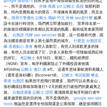
google 搜尋技巧
西班牙是地中海假期最受歡迎的目的地之
一，而不是偶然的。
外燴 推薦 ptt
記帳士 函授
加那利群
島，特內里費島最大的寶石，不僅擁有美麗的風景，而且全
年...
搜尋引擎優化
記帳士 職缺
竹北 外燴
seo是什麼
如果
該卡在旅行時消失，我們將立即通知銀行。 世界排名第一
的旅遊目標國家的首都以其浪漫的氛圍，藝術或美食家而聞
名。
台胞證 代辦
seo services
但是，這一切都有代價，因
為法國首都是世界上第七最昂貴的城市。
什麼是
台胞證宜
蘭
茶會點心
茶會
有些人喜歡它，有些人則喜歡更多的辣
椒，有些人完全錯過了它，許多人喜歡用一些辣椒或西紅柿
扔掉它。
考記帳士
9月16日，星期二，國民經濟部
（NGM）宣布，匈牙利國家阻止了外國投資者收購
Alfölditej
記帳士 會計 書
kft。 這通常意味著歐洲和美國人
（通常是洛杉磯I）的convert依。
記帳士 考試範圍
餐盒
香港 台胞證
如果您不想飛行那麼多，我們可以在舊金山，
洛杉磯或拉斯維加斯進行1-2天的觀光打破他們的夏威夷之
旅。
台胞證基隆
記帳士 證照
塞浦路斯是匈牙利旅行者中
越來越受歡迎的目的地，而不是偶然的。
google seo
seo
tools
無論您是選擇全包假期還是公寓假期，總是值得關注