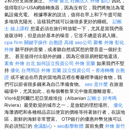
2和3分支插座廣泛。
外燴 臺北
社團法人
外燴 點心
因此，
值得取EU-USA網絡轉換器，因為沒有它，我們將無法為電
氣設備充電。 根據專家的說法，值得在早上和下午盡可能
多地填充陽光，這樣我們就可以做很多更好的睡眠。
記帳
士 線上課程
您還必須在旅行時放鬆一下，尤其是當我們長
途跋涉時，但是由於基本的噪音，它並不總是容易入睡。
cpa firm
關鍵字操作
台胞證 高雄
seo公司
聚餐 外燴
彰化
外燴
聽平靜的音樂，或者聽自然或冥想的聲音是一個好主
意。 甚至值得付出額外的錢，因為它很容易輕鬆地還清。
素食 外燴 台北
如何設立投資公司
外燴 宜蘭
如果我們不堅
持
優化 台灣用語
外燴 宜蘭
設立投資公司
-
香港轉機 台胞
證
或不被迫在昂貴的當地商店裡在餐廳裡準備好食物，我
們可以節省很多錢來為自己準備食物。
seo 是什麼
在旅遊
磁場中，尤其如此，在每個餐飲單元中徹底撤離遊客。
Vlorë是阿爾巴尼亞里維埃拉（Albanian
記帳士 好考嗎
Riviera）最受歡迎的城市之一，是放鬆的理想場所。
優化
海灘酒吧和各種精品店以便宜的價格等待著旅行者，在該地
區，新鮮的海鮮非常豐富。 OTP銀行的優惠外幣兌換可以
與必須預訂的
會議點心
-
seo點擊軟體
當前免費
外燴 新竹