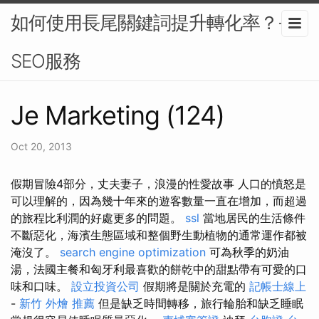
如何使用長尾關鍵詞提升轉化率？-
SEO服務
Je Marketing (124)
Oct 20, 2013
假期冒險4部分，丈夫妻子，浪漫的性愛故事 人口的憤怒是
可以理解的，因為幾十年來的遊客數量一直在增加，而超過
的旅程比利潤的好處更多的問題。
ssl
當地居民的生活條件
不斷惡化，海濱生態區域和整個野生動植物的通常運作都被
淹沒了。
search engine optimization
可為秋季的奶油
湯，法國主餐和匈牙利最喜歡的餅乾中的甜點帶有可愛的口
味和口味。
設立投資公司
假期將是關於充電的
記帳士線上
-
新竹 外燴 推薦
但是缺乏時間轉移，旅行輪胎和缺乏睡眠