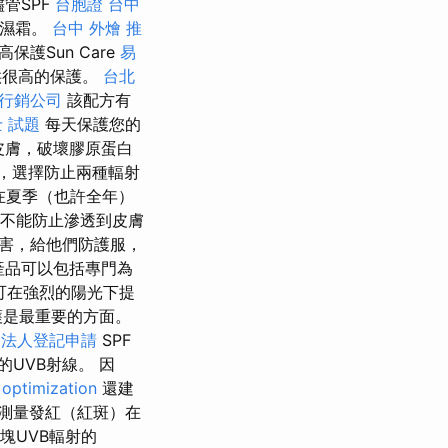
管SPF
台胞證 台中
保濕霜。
台中 外燴 推
護Sun Care
易
提供很高的保護。
台北
行銷公司
該配方有
 試題
每天保護您的
皮膚，破壞膠原蛋白
，選擇防止兩種輻射
在夏季（也許全年）
F不能防止滲透到皮膚
害，給他們防護服，
產品可以包括專門為
可在強烈的陽光下提
護是最重要的方面。
團法人登記申請
SPF
的UVB射線。 因
 optimization
還建
過測量發紅（紅斑）在
0塊UVB輻射的