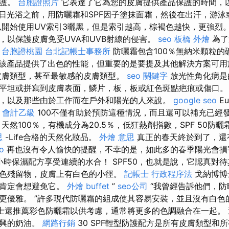
保護。
台胞證照片
它表達了它為您的皮膚提供產品保護的時間，
日光浴之前，用防曬霜和SPF因子塗抹面霜，然後在出汗，游泳
開始使用UV索引3曬黑，但是索引越高，棕褐色越快，更強烈。
，以保護皮膚免受UVA和UVB射線的侵害。
seo
板橋 外燴
為了
。
台胞證桃園
台北記帳士事務所
防曬霜包含100％無納米顆粒的
該產品提供了出色的性能，但重要的是要提及其他解決方案可用
皮膚類型，甚至最敏感的皮膚類型。
seo 關鍵字
放光性角化病是
平坦或拼寫到皮膚表面，鱗片，板，板或紅色斑點疤痕或傷口
，以及那些由於工作而在戶外和陽光的人來說。
google seo
E
 會計乙級
100不僅有助於預防這種情況，而且還可以補充已經
然100％，有機成分為20.5％，低狂熱劑指數，SPF 50防曬霜。
思
-Life合格的天然化妝品。
外燴 意思
真正的春天終於到了，還
o
再也沒有令人愉快的提醒，不幸的是，如此多的春季陽光會
小時保濕配方享受連續的水合！ SPF50，也就是說，它認真對
色殘留物，皮膚上有白色的小徑。
記帳士 行政程序法
戈納博博
，肯定會想避免它。
外燴 buffet
”
seo公司
“我曾經告訴他們，防
更優雅。 ”許多現代防曬霜的組成使其容易安裝，並且沒有白色
o博士還推薦彩色防曬霜以供考慮，通常將更多的色調融合在一起。
振興的奶油。
網路行銷
30 SPF輕型防護配方是所有皮膚類型和