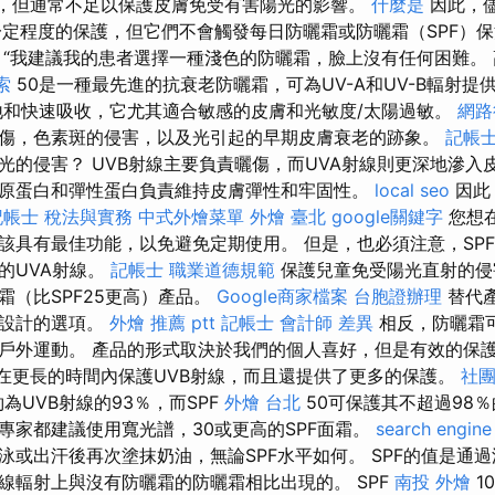
分，但通常不足以保護皮膚免受有害陽光的影響。
什麼是
因此，儘
一定程度的保護，但它們不會觸發每日防曬霜或防曬霜（SPF）
“我建議我的患者選擇一種淺色的防曬霜，臉上沒有任何困難。 高保
索
50是一種最先進的抗衰老防曬霜，可為UV-A和UV-B輻射
和快速吸收，它尤其適合敏感的皮膚和光敏度/太陽過敏。
網路
傷，色素斑的侵害，以及光引起的早期皮膚衰老的跡象。
記帳士
光的侵害？ UVB射線主要負責曬傷，而UVA射線則更深地滲入
原蛋白和彈性蛋白負責維持皮膚彈性和牢固性。
local seo
因此
記帳士 稅法與實務
中式外燴菜單
外燴 臺北
google關鍵字
您想
該具有最佳功能，以免避免定期使用。 但是，也必須注意，SP
的UVA射線。
記帳士 職業道德規範
保護兒童免受陽光直射的侵
霜（比SPF25更高）產品。
Google商家檔案
台胞證辦理
替代
型設計的選項。
外燴 推薦 ptt
記帳士 會計師 差異
相反，防曬霜
戶外運動。 產品的形式取決於我們的個人喜好，但是有效的保
以在更長的時間內保護UVB射線，而且還提供了更多的保護。
社
約為UVB射線的93％，而SPF
外燴 台北
50可保護其不超過98％
專家都建議使用寬光譜，30或更高的SPF面霜。
search engine
泳或出汗後再次塗抹奶油，無論SPF水平如何。 SPF的值是通
線輻射上與沒有防曬霜的防曬霜相比出現的。 SPF
南投 外燴
1