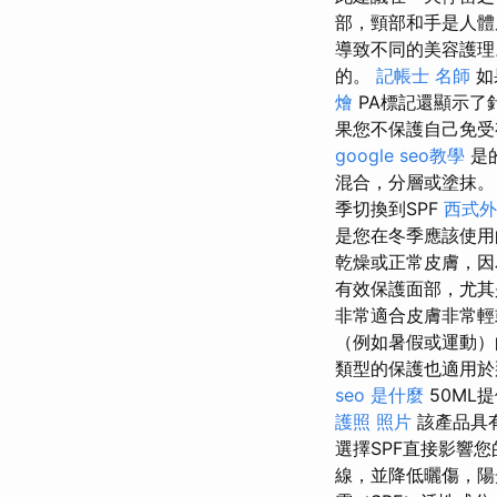
部，頸部和手是人
導致不同的美容護理
的。
記帳士 名師
如
燴
PA標記還顯示了針
果您不保護自己免受
google seo教學
是
混合，分層或塗抹。
季切換到SPF
西式外
是您在冬季應該使
乾燥或正常皮膚，因為
有效保護面部，尤其
非常適合皮膚非常
（例如暑假或運動）
類型的保護也適用於那
seo 是什麼
50ML
護照 照片
該產品具
選擇SPF直接影響
線，並降低曬傷，陽