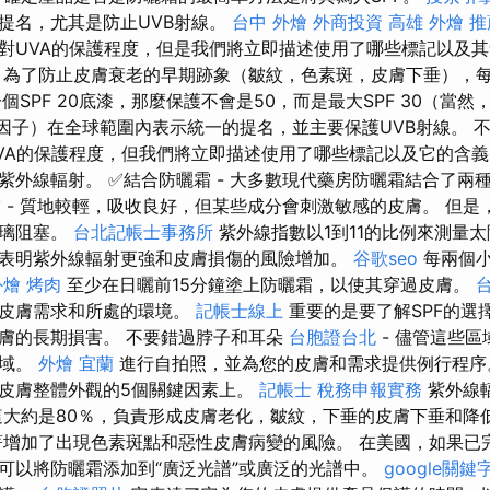
提名，尤其是防止UVB射線。
台中 外燴
外商投資
高雄 外燴 推
對UVA的保護程度，但是我們將立即描述使用了哪些標記以及
為了防止皮膚衰老的早期跡象（皺紋，色素斑，皮膚下垂），
個SPF 20底漆，那麼保護不會是50，而是最大SPF 30（當
防曬因子）在全球範圍內表示統一的提名，並主要保護UVB射線。
VA的保護程度，但我們將立即描述使用了哪些標記以及它的含義。
紫外線輻射。 ✅結合防曬霜 - 大多數現代藥房防曬霜結合了兩
 - 質地較輕，吸收良好，但某些成分會刺激敏感的皮膚。 但是
玻璃阻塞。
台北記帳士事務所
紫外線指數以1到11的比例來測量
表明紫外線輻射更強和皮膚損傷的風險增加。
谷歌seo
每兩個小
外燴 烤肉
至少在日曬前15分鐘塗上防曬霜，以使其穿過皮膚。
人皮膚需求和所處的環境。
記帳士線上
重要的是要了解SPF的選
膚的長期損害。 不要錯過脖子和耳朵
台胞證台北
- 儘管這些
區域。
外燴 宜蘭
進行自拍照，並為您的皮膚和需求提供例行程
皮膚整體外觀的5個關鍵因素上。
記帳士 稅務申報實務
紫外線
這大約是80％，負責形成皮膚老化，皺紋，下垂的皮膚下垂和降
增加了出現色素斑點和惡性皮膚病變的風險。 在美國，如果已
可以將防曬霜添加到“廣泛光譜”或廣泛的光譜中。
google關鍵