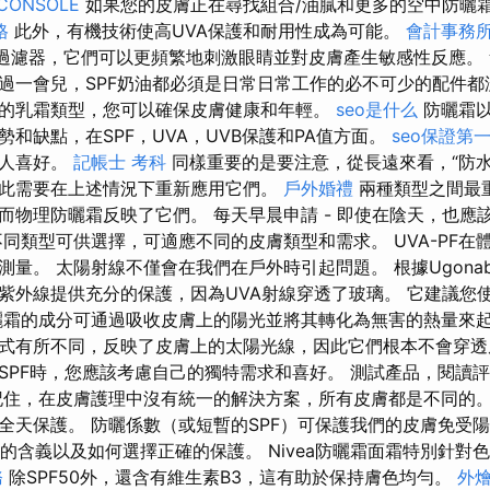
CONSOLE
如果您的皮膚正在尋找組合/油膩和更多的空中防曬
格
此外，有機技術使高UVA保護和耐用性成為可能。
會計事務所
”過濾器，它們可以更頻繁地刺激眼睛並對皮膚產生敏感性反應。
過一會兒，SPF奶油都必須是日常日常工作的必不可少的配件
的乳霜類型，您可以確保皮膚健康和年輕。
seo是什么
防曬霜以
和缺點，在SPF，UVA，UVB保護和PA值方面。
seo保證第
個人喜好。
記帳士 考科
同樣重要的是要注意，從長遠來看，“防水”
此需要在上述情況下重新應用它們。
戶外婚禮
兩種類型之間最
而物理防曬霜反映了它們。 每天早晨申請 - 即使在陰天，也應
同類型可供選擇，可適應不同的皮膚類型和需求。 UVA-PF在
和測量。 太陽射線不僅會在我們在戶外時引起問題。 根據Ugon
紫外線提供充分的保護，因為UVA射線穿透了玻璃。 它建議您
曬霜的成分可通過吸收皮膚上的陽光並將其轉化為無害的熱量來起
式有所不同，反映了皮膚上的太陽光線，因此它們根本不會穿透
SPF時，您應該考慮自己的獨特需求和喜好。 測試產品，閱讀
記住，在皮膚護理中沒有統一的解決方案，所有皮膚都是不同的。
全天保護。 防曬係數（或短暫的SPF）可保護我們的皮膚免受
F的含義以及如何選擇正確的保護。 Nivea防曬霜面霜特別針對
務
除SPF50外，還含有維生素B3，這有助於保持膚色均勻。
外燴