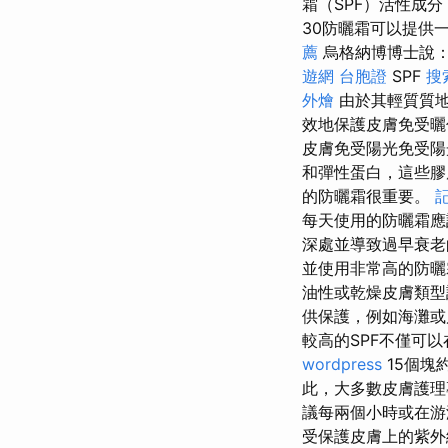
霜（SPF）活性成
30防曬霜可以提供
薦
烏格納博博士說：
遊網 台胞證
SPF
搜
外燴
由於其輕質質地
效地保護皮膚免受曬
皮膚免受陽光免受陽
和彈性蛋白，這些膠
的防曬霜很重要。
每天使用的防曬霜應
深處並導致過早衰老
並使用非常高的防曬
油性或乾燥皮膚類
供保護，例如海灘或
較高的SPF不僅可
wordpress
15個塊
此，大多數皮膚護理
議每兩個小時或在游
受保護皮膚上的紫外