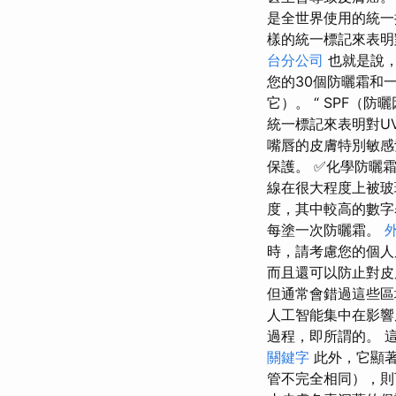
是全世界使用的統一
樣的統一標記來表明
台分公司
也就是說，
您的30個防曬霜和一
它）。 “ SPF（
統一標記來表明對U
嘴唇的皮膚特別敏感
保護。 ✅化學防曬霜
線在很大程度上被
度，其中較高的數字
每塗一次防曬霜。
時，請考慮您的個
而且還可以防止對皮
但通常會錯過這些
人工智能集中在影響
過程，即所謂的。 
關鍵字
此外，它顯著
管不完全相同），則