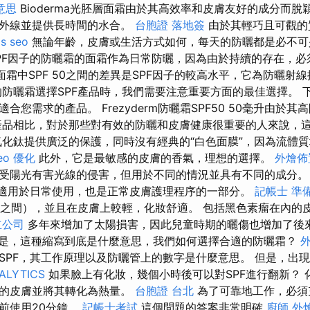
意思
Bioderma光胚層面霜由於其高效率和皮膚友好的成分而脫
紫外線並提供長時間的水合。
台胞證 落地簽
由於其輕巧且可觀的
is seo
無論年齡，皮膚或生活方式如何，每天的防曬都是必不可
PF因子的防曬霜的面霜作為日常防曬，因為由於持續的存在，必
0與面霜中SPF 50之間的差異是SPF因子的較高水平，它為防曬射
的防曬霜選擇SPF產品時，我們需要注意重要方面的最佳選擇。 
合您需求的產品。 Frezyderm防曬霜SPF50 50毫升由於
產品相比，對於那些對有效的防曬和皮膚健康很重要的人來說，
氧化鈦提供廣泛的保護，同時沒有經典的“白色面膜”，因為流體
eo 優化
此外，它是最敏感的皮膚的香氣，理想的選擇。
外燴佈
受陽光有害光線的侵害，但用於不同的情況並具有不同的成分
霜適用於日常使用，也是正常皮膚護理程序的一部分。
記帳士 準
至30之間），並且在皮膚上較輕，化妝舒適。 包括黑色素瘤在內的
立公司
多年來增加了太陽損害，因此兒童時期的曬傷也增加了後
是，這種縮寫到底是什麼意思，我們如何選擇合適的防曬霜？
SPF，其工作原理以及防曬管上的數字是什麼意思。 但是，出
ALYTICS
如果臉上有化妝，幾個小時後可以對SPF進行翻新？ 
上的皮膚並將其轉化為熱量。
台胞證 台北
為了可靠地工作，必須
前使用20分鐘。
記帳士考試
這個問題的答案非常明確
廚師 外