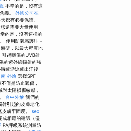
薦
不幸的是，沒有這
其含義。
外國公司在
每天都有必要保護。
然，您還需要大量使用
 不幸的是，沒有這樣的
 使用防曬霜護理 -
種類型，以最大程度地
，引起曬傷的UVB射
太陽的紫外線輻射的強
時或游泳或出汗後
台南 外燴
選擇SPF
擇不僅是防止曬傷，
區域對太陽損傷敏感，
序。
台中外燴
我們的
輻射引起的皮膚老化
低皮膚牢固度。
seo
完成相應的建議（儘
字
PA評級系統測量防