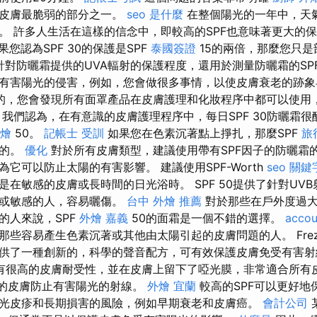
體皮膚最脆弱的部分之一。
seo 是什麼
在整個陽光的一年中，天
。 許多人生活在這樣的信念中，即較高的SPF也意味著更大的
果您認為SPF 30的保護是SPF
泰國簽證
15的兩倍，那麼您只
對防曬霜提供的UVA​​​​輻射的保護程度，還用於測量防曬霜的SP
有害陽光的侵害，例如，您會做很多事情，以使皮膚衰老的跡象
的，您會發現所有面罩產品在皮膚護理和化妝程序中都可以使用
 我們認為，在有意識的皮膚護理程序中，每日SPF 30防曬霜
燴
50。
記帳士 受訓
如果您在色素沉著點上掙扎，那麼SPF
旅
用的。
優化
對於所有皮膚類型，建議使用帶有SPF因子的防曬霜
它可以防止太陽的有害影響。 建議使用SPF-Worth
seo 關鍵
是在敏感的皮膚或長時間的日光浴時。 SPF 50提供了針對UV
輕或敏感的人，容易曬傷。
台中 外燴 推薦
對於那些在戶外度過大
的人來說，SPF
外燴 嘉義
50的面霜是一個不錯的選擇。
accou
些容易產生色素沉著或其他由太陽引起的皮膚問題的人。 Frezyd
提供了一種創新的，科學的聲音配方，可有效保護皮膚免受有害
有很高的皮膚耐受性，並在皮膚上留下了啞光膜，非常適合所有
您的皮膚防止有害陽光的射線。
外燴 宜蘭
較高的SPF可以更好地保
光皮疹和長期損害的風險，例如早期衰老和皮膚癌。
會計公司