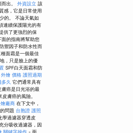
穎而出。
外資設立
該
質感，它是日常使用
少的。 不論天氣如
須連續保護陽光的有
線提供了更強烈的保
下面的指南將幫助您
其高防禦因子和防水性而
這種面霜是一個最佳
質地，只是臉上的優
置
SPF白天面霜和防
。
外燴 價格
護照過期
備多久
它們通常具有
皮膚癌是日光浴的最
來皮膚癌的風險。
外燴廠商
在下文中，
現的問題
台胞證 護照
化學過濾器穿透皮
充分吸收過濾器，因
燴
關鍵字操作
- 面