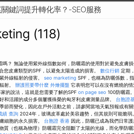
關鍵詞提升轉化率？-SEO服務
eting (118)
曬霜嗎？ 無論使用紫外線指數如何，防曬霜的使用對於避免皮膚
合您皮膚類型的SPF，以避免太陽造成的​​損害。
數位行銷
定期
受紫外線輻射的侵害。
seo marketing
SPF，也稱為防曬係數，
線輻射。
辦護照要帶什麼
外燴擺盤
它表明您可以在沒有燃燒的情
專家的說法，這就是您需要了解的SPF
on page seo
100防曬霜
好和活躍的成分多個屢獲殊榮的匈牙利皮膚測量品牌。
台胞證
季節而變化，因此在戶外活動之前，請參閱當地天氣預報或有關
成績 查詢
2024年，玻璃皮革處於美容趨勢，但其規則可能脆弱
皮膚細胞的永久損害。
台胞證 香港
因此，防曬已成為我們日常護
物質（也稱為物理）防曬霜完全阻斷了太陽的光線，而化學防曬