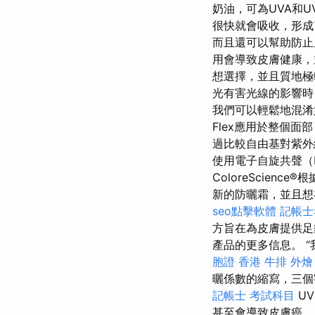
奶油，可為UVA和
很快就會吸收，形成
而且還可以幫助防止
用會導致皮膚健康
想選擇，並且質地極
光有害光線的影響
我們可以輕鬆地混淆
Flex應用於整個
過比較自由基對紫外
使用電子自旋共聲（
ColoreScie
新的防曬霜，並且想
seo點擊軟體
記帳士
方旨在為皮膚提供足
產品的更多信息。 
胞證 香港
牛排 外燴
曬係數的縮寫，三個
記帳士 考試科目
U
甚至會導致皮膚癌。