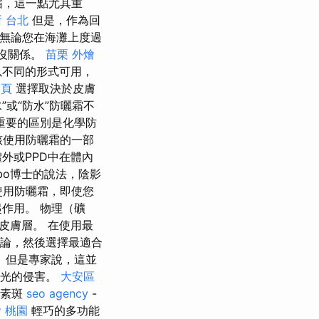
霜，這一點尤其重
 台北
但是，作為回
 無論您在海灘上度過
都沒關係。
苗栗 外燴
不同的形式可用，
一頁
選擇取決於皮膚
或“防水”防曬霜不
重要的區別是化學防
該使用防曬霜的一部
體外或PPD中在體內
abo博士的說法，陰影
使用防曬霜，即使您
作用。 物理（礦
皮膚層。 在使用最
評論，然後選擇最適合
 但是專家說，這並
陽光的侵害。
大安區
色素斑
seo agency
-
 桃園
輕巧的多功能