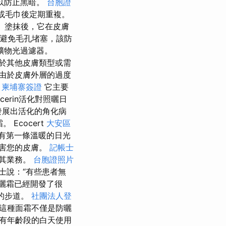
以防止黑暗。
台胞證
或毛巾後定期重複。
 塗抹後，它在皮膚
避免毛孔堵塞，該防
礦物光過濾器。
於其他皮膚類型或需
由於皮膚外層的過度
。
柬埔寨簽證
它主要
ucerin活化對照曬日
發展出活化的角化病
 Ecocert
大安區
有第一條溫暖的日光
損害您的皮膚。
記帳士
待其業務。
台胞證照片
士說：“有些患者無
曬霜已經開發了很
的步道。
社團法人登
 這種面霜不僅是防曬
所有年齡段的白天使用