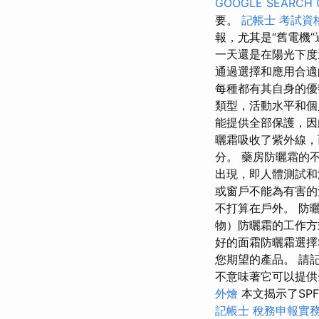
GOOGLE SEARCH 
要。
記帳士 考試資
報，尤其是“舊電機
一天還是在陽光下度
通過選擇和應用合適
每種都有其自身的優勢
類型，活動水平和
能提供全部保護，因
曬霜吸收了紫外線，
分。 藥房防曬霜的不
出現，即​​人體測試
或窗戶不能為有害的
不打算在戶外。 防
物）防曬霜的工作方
好的面霜防曬霜選擇
您期望的產品。 請
不意味著它可以提供
外燴
本文揭示了SP
記帳士 稅務申報實