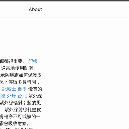
About
損傷都很重要。
記帳
，適當地使用防曬
指示防曬霜如何保護皮
況下停留多長時間，
。
記帳士 自學
優質的
基隆
外燴 台北
紫外線
紫外線輻射引起的風
。 紫外線射線耗盡皮
膚程序不可或缺的一
霜會吸收射線。