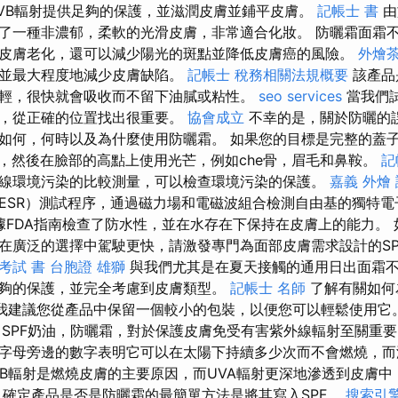
UVB輻射提供足夠的保護，並滋潤皮膚並鋪平皮膚。
記帳士 書
由
了一種非濃郁，柔軟的光滑皮膚，非常適合化妝。 防曬霜面霜
皮膚老化，還可以減少陽光的斑點並降低皮膚癌的風險。
外燴
，並最大程度地減少皮膚缺陷。
記帳士 稅務相關法規概要
該產品
輕，很快就會吸收而不留下油膩或粘性。
seo services
當我們
時，從正確的位置找出很重要。
協會成立
不幸的是，關於防曬的
如何，何時以及為什麼使用防曬霜。 如果您的目標是完整的蓋
面部，然後在臉部的高點上使用光芒，例如che骨，眉毛和鼻鞍。
記
線環境污染的比較測量，可以檢查環境污染的保護。
嘉義 外燴
ESR）測試程序，通過磁力場和電磁波組合檢測自由基的獨特
nce®根據FDA指南檢查了防水性，並在水存在下保持在皮膚上的能力
在廣泛的選擇中駕駛更快，請激發專門為面部皮膚需求設計的SPF
考試 書
台胞證 雄獅
與我們尤其是在夏天接觸的通用日出面霜
夠的保護，並完全考慮到皮膚類型。
記帳士 名師
了解有關如何
“我建議您從產品中保留一個較小的包裝，以便您可以輕鬆使用它
SPF奶油，防曬霜，對於保護皮膚免受有害紫外線輻射至關重
字母旁邊的數字表明它可以在太陽下持續多少次而不會燃燒，而
VB輻射是燃燒皮膚的主要原因，而UVA輻射更深地滲透到皮膚中
 確定產品是否是防曬霜的最簡單方法是將其寫入SPF。
搜索引