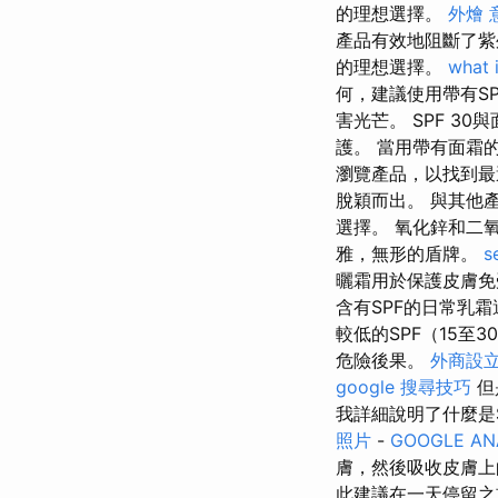
的理想選擇。
外燴 
產品有效地阻斷了
的理想選擇。
what 
何，建議使用帶有S
害光芒。 SPF 3
護。 當用帶有面霜
瀏覽產品，以找到最適
脫穎而出。 與其他
選擇。 氧化鋅和二
雅，無形的盾牌。
s
曬霜用於保護皮膚免
含有SPF的日常乳
較低的SPF（15
危險後果。
外商設
google 搜尋技巧
但
我詳細說明了什麼是
照片
-
GOOGLE AN
膚，然後吸收皮膚
此建議在一天停留之