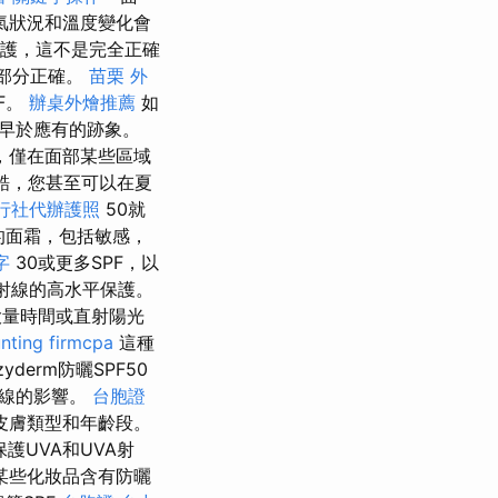
氣狀況和溫度變化會
保護，這不是完全正確
是部分正確。
苗栗 外
F。
辦桌外燴推薦
如
早於應有的跡象。
，僅在面部某些區域
很酷，您甚至可以在夏
行社代辦護照
50就
的面霜，包括敏感，
字
30或更多SPF，以
B射線的高水平保護。
量時間或直射陽光
nting firmcpa
這種
erm防曬SPF50
射線的影響。
台胞證
皮膚類型和年齡段。
護UVA和UVA射
某些化妝品含有防曬