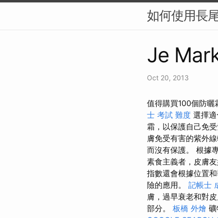
如何使用長尾
Je Mark
Oct 20, 2013
值得購買100個防
士 考試 難度
選擇適
霜，以保護自己免
膚免受有害的紫外
而沒有保護。 根據
素食主義者，皮膚友
指數還會根據位置和
險的應用。
記帳士 
膚，過早衰老和對
部分。
板橋 外燴
礦