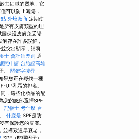
於其細膩的質地，它
不僅可以防止曬傷，
茶點
外燴廠商
定期使
是所有皮膚類型的理
試圖保護皮膚免受陽
誤解存在許多誤解，
子並突出顯示，請將
帳士 會計師差別
通
護照申請
台胞證高雄
電子。
關鍵字搜尋
。 如果您正在尋找一種
-UP乳霜的排名。
不同，這些化妝品的配
為您的臉部選擇SPF
。
記帳士 考什麼
台
要。
什麼是
SPF是防
沒有保護您的皮膚。
，並導致過早衰老，
擎
SPF（防曬因子）