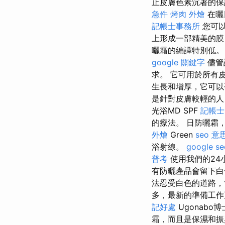
止皮膚色素沉著的
急件
烤肉 外燴
在曬
記帳士事務所
您可以
上形成一部精美的膜
曬霜的編譯特別低
google 關鍵字
儘管
求。 它可用於所有
生長和增厚，它可以
是針對皮膚較輕的人
光浴MD SPF
記帳士
的療法。 日防曬霜，天
外燴
Green
seo 意
浴射線。
google se
普考
使用我們的24
有防曬產品會留下白
法忍受白色的道路
多，最新的準備工作
記好處
Ugonab
霜，而且是保濕和