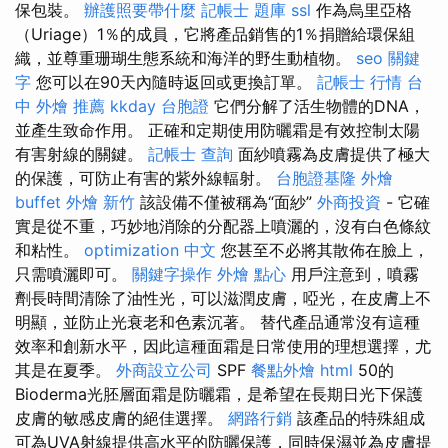
保包裝。
辦護照要帶什麼
記帳士 題庫
ssl
作為烏里亞格
（Uriage）1％的成員，它將產品銷售的1％捐贈給環保組
織，並尊重珊瑚生態系統和海洋的野生動植物。
seo 關鍵
字
您可以在90天內隨時返回或更換訂單。
記帳士 行情
台
中 外燴 推薦
kkday 台胞證
它們分解了活生物體的DNA，
並產生致命作用。 正確和定期使用防曬霜是有效控制太陽
有害射線的關鍵。
記帳士 查詢
面紗噴霧為皮膚提供了極大
的保護，可防止有害的紫外線輻射。
台胞證基隆
外燴
buffet
外燴 新竹
該設備不僅被稱為“面紗”
外商投資
- 它確
實是從不重，巧妙地消除的分配器上噴灑的，沒有白色條紋
和粘性。
optimization 中文
您甚至不必將其散佈在臉上，
只需噴灑即可。
關鍵字操作
外燴 點心
用戶注意到，噴霧
劑長時間清除了油性光，可以滋潤皮膚，啞光，在皮膚上不
明顯，並防止光衰老和色素沉著。 替代產品通常沒有這種
效率和創新水平，因此這種面霜是日常使用的理想選擇，尤
其是在夏季。
外商設立公司
SPF
餐點外燴
html
50的
Bioderma光胚層面霜是防曬霜，是希望在長期日光下保護
皮膚的敏感皮膚的絕佳選擇。
網路行銷
該產品的特殊組成
可為UVA射線提供高水平的防曬保護，同時保濕並為皮膚提