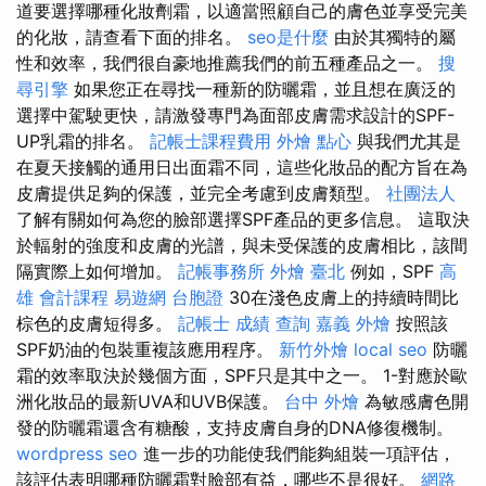
道要選擇哪種化妝劑霜，以適當照顧自己的膚色並享受完美
的化妝，請查看下面的排名。
seo是什麼
由於其獨特的屬
性和效率，我們很自豪地推薦我們的前五種產品之一。
搜
尋引擎
如果您正在尋找一種新的防曬霜，並且想在廣泛的
選擇中駕駛更快，請激發專門為面部皮膚需求設計的SPF-
UP乳霜的排名。
記帳士課程費用
外燴 點心
與我們尤其是
在夏天接觸的通用日出面霜不同，這些化妝品的配方旨在為
皮膚提供足夠的保護，並完全考慮到皮膚類型。
社團法人
了解有關如何為您的臉部選擇SPF產品的更多信息。 這取決
於輻射的強度和皮膚的光譜，與未受保護的皮膚相比，該間
隔實際上如何增加。
記帳事務所
外燴 臺北
例如，SPF
高
雄 會計課程
易遊網 台胞證
30在淺色皮膚上的持續時間比
棕色的皮膚短得多。
記帳士 成績 查詢
嘉義 外燴
按照該
SPF奶油的包裝重複該應用程序。
新竹外燴
local seo
防曬
霜的效率取決於幾個方面，SPF只是其中之一。 1-對應於歐
洲化妝品的最新UVA和UVB保護。
台中 外燴
為敏感膚色開
發的防曬霜還含有糖酸，支持皮膚自身的DNA修復機制。
wordpress seo
進一步的功能使我們能夠組裝一項評估，
該評估表明哪種防曬霜對臉部有益，哪些不是很好。
網路