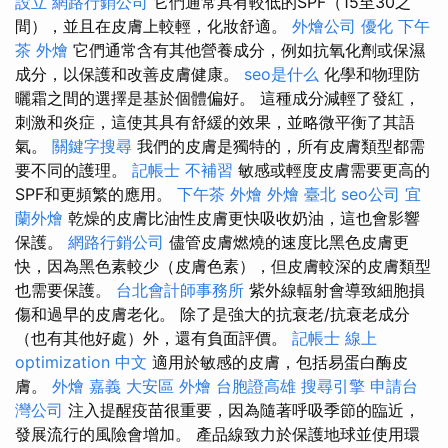
設立
網路行銷公司
它們通常具有較低的SPF（15至30之
間），並且在皮膚上較輕，化妝舒適。
外燴公司
優化
下午
茶 外燴
它們通常含有其他營養成分，例如抗氧化劑或保濕
成分，以保護和改善皮膚健康。
seo是什么
化學和物理防
曬霜之間的選擇是基於個體偏好。 這種成分減輕了發紅，
刺激和炎症，這使其具有舒緩的效果，並略微平衡了其語
氣。
關鍵字搜尋
我們的皮膚是獨特的，所有皮膚類型都需
要不同的護理。
記帳士 不補習
敏感或輕度皮膚需要更高的
SPF和更頻繁的應用。
下午茶 外燴
外燴 臺北
seo公司
宜
蘭外燴
乾燥的皮膚比油性皮膚更快吸收奶油，這也會影響
保護。
網路行銷公司
儘管皮膚燃燒的速度比黑色皮膚更
快，因為黑色素較少（皮膚色素），但皮膚較深的皮膚類型
也需要保護。
台北會計師事務所
紫外線輻射會導致細胞損
傷和過早的皮膚老化。 除了是強大的抗衰老/抗衰老成分
（也有其他好處）外，還有負面評價。
記帳士 線上
optimization 中文
適用於敏感的皮膚，包括易蛋白酶皮
膚。
外燴 嘉義
大安區 外燴
台胞證高雄
搜尋引擎
申請台
灣公司
注入提醒疫苗很重要，因為隨著呼吸季節的臨近，
發展流行的風險會增加。 產品線致力於保護地球並使用環