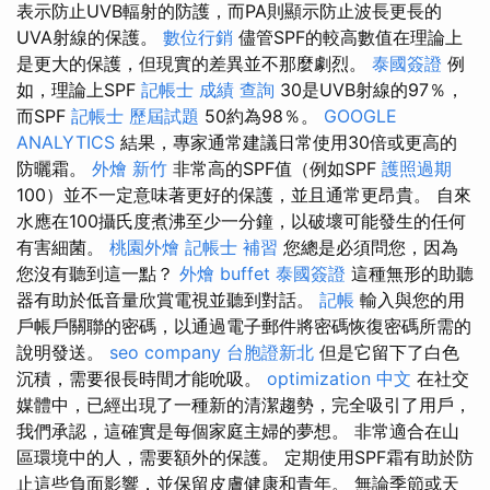
表示防止UVB輻射的防護，而PA則顯示防止波長更長的
UVA射線的保護。
數位行銷
儘管SPF的較高數值在理論上
是更大的保護，但現實的差異並不那麼劇烈。
泰國簽證
例
如，理論上SPF
記帳士 成績 查詢
30是UVB射線的97％，
而SPF
記帳士 歷屆試題
50約為98％。
GOOGLE
ANALYTICS
結果，專家通常建議日常使用30倍或更高的
防曬霜。
外燴 新竹
非常高的SPF值（例如SPF
護照過期
100）並不一定意味著更好的保護，並且通常更昂貴。 自來
水應在100攝氏度煮沸至少一分鐘，以破壞可能發生的任何
有害細菌。
桃園外燴
記帳士 補習
您總是必須問您，因為
您沒有聽到這一點？
外燴 buffet
泰國簽證
這種無形的助聽
器有助於低音量欣賞電視並聽到對話。
記帳
輸入與您的用
戶帳戶關聯的密碼，以通過電子郵件將密碼恢復密碼所需的
說明發送。
seo company
台胞證新北
但是它留下了白色
沉積，需要很長時間才能吮吸。
optimization 中文
在社交
媒體中，已經出現了一種新的清潔趨勢，完全吸引了用戶，
我們承認，這確實是每個家庭主婦的夢想。 非常適合在山
區環境中的人，需要額外的保護。 定期使用SPF霜有助於防
止這些負面影響，並保留皮膚健康和青年。 無論季節或天