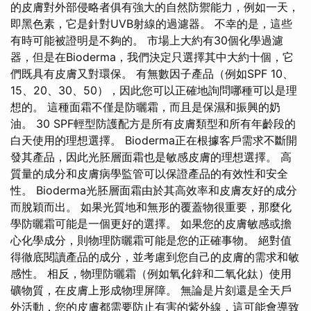
的皮膚對外部侵略者俱有強大的自然防禦能力，例如一天，
即黑色素，它是針對UVB射線的過濾器。 不幸的是，這些
有時可能被證明是不夠的。 市場上大約有30個化學過濾
器，但是在Bioderma，我們決定只選擇其中大約十個，它
們既具有皮膚又對環保。 有無數因子產品（例如SPF 10、
15、20、30、50），因此您可以正確地詢問哪種可以是理
想的。 這種面霜不僅是防曬霜，而且是保濕和振興的奶
油。 30 SPF輕型防護配方是所有皮膚類型和所有年齡段的
白天使用的理想選擇。 Bioderma正在根據客戶需求不斷開
發其產品，因此光胚層面霜也是敏感皮膚的理想選擇。 高
質量的成分和皮膚病學監管可以保證產品的有效性和安全
性。 Bioderma光胚層面霜由於其高效率和皮膚友好的成分
而脫穎而出。 如果光質地和無形的覆蓋物很重要，那麼化
學防曬霜可能是一個更好的選擇。 如果您的皮膚敏感或擔
心化學成分，則物理防曬霜可能是您的正確事物。 絕對值
得徹底閱讀產品的成分，並考慮到您自己的皮膚的需求和敏
感性。 相反，物理防曬霜（例如氧化鋅和二氧化鈦）使用
礦物質，在皮膚上形成物理屏障。 無論是片刻還是全天戶
外活動，您的皮膚都需要防止有害的紫外線，這可能會導致