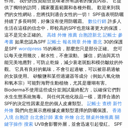
作用。 我們的投資組合意味著所有讀者的優質內容。 它提
供了獨特的訪問，國家覆蓋範圍和各種外觀。 歡迎來到我
們的女性網站，您將找到適合女性的一切！ SPF值表明防曬
持續了多長時間，好像沒有使用防曬霜。
數位行銷
許多人
生活在這樣的信念中，即較高的SPF也意味著更大的保護，
這不是完全正確的。
高雄 外燴 推薦
台胞證新北
記帳士 參
考書
如果您認為SPF
記帳士 報名簡章
外燴 臺北
30的保護
是SPF
wordpress
15的兩倍，那麼您只是部分正確。 您可
以每天使用幾次，耐水性，不會滾​​動。 據信，奶油與其功
能完美地應對，可防止乾燥，減少衰老斑點和模仿皺紋的外
觀。 它具有良好的氣味，不會引起過敏，可以被容易過敏
的女孩使用。 矽酸鹽和某些過濾器等成分（例如八氧化物
和氧本宗）可能對海野生動植物，尤其是珊瑚有害。
Bioderma不使用這​​些成分並測試最終配方，以確保它們對
水生生態系統無毒。 與任何其他化妝品一樣，選擇合適的
SPF的決定性因素是您的個人皮膚類型。
記帳士 查榜
新竹
外燴
我們向您展示應根據皮膚類型選擇的防曬保護。
香港
入境 台胞證
台北會計師
素食 外燴 台北
辦桌外燴推薦
關
鍵字操作
搜索
UVB會影響外層，並會迅速引起發紅。 SPF