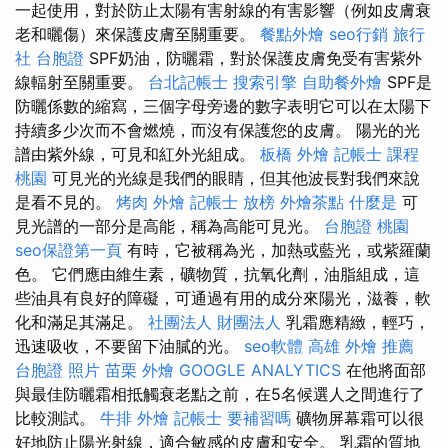
一起使用，對於防止太陽有害射線的有害影響（例如皮膚衰
老和曬傷）來保護皮膚至關重要。
餐點外燴
seo行銷
旅行
社 台胞證
SPF奶油，防曬霜，對於保護皮膚免受有害紫外
線輻射至關重要。
台北記帳士
搜索引擎
自助餐外燴
SPF是
防曬係數的縮寫，三個字母旁邊的數字表明它可以在太陽下
持續多少次而不會燃燒，而沒有保護您的皮膚。 陽光的光
譜由紫外線，可見和紅外光組成。
板橋 外燴
記帳士 課程
桃園
可見光的光線是我們的眼睛，但其他波長對我們來說
是看不見的。
烤肉 外燴
記帳士 放榜
外燴茶點
什麼是
可
見光譜的一部分是高能，稱為高能可見光。
台胞證 桃園
seo保證第一頁
有時，它被稱為光，加熱或藍光，或紫羅蘭
色。 它們應由維生素，礦物質，抗氧化劑，油脂組成，這
些油具有良好的障礙，可通過有用的成分來陽光，滋養，軟
化和滿足其滿足。
社團法人 財團法人
乳霜應精緻，輕巧，
迅速吸收，不要留下油膩的光。
seo軟體
高雄 外燴 推薦
台胞證 照片
苗栗 外燴
GOOGLE ANALYTICS
在他將面部
與最佳防曬霜相抵觸衰老點之前，在5名候選人之間進行了
比較測試。
牛排 外燴
記帳士 要補習嗎
礦物屏幕霜可以很
好地防止陽光射線，適合敏感的皮膚和安全。 乳霜的質地