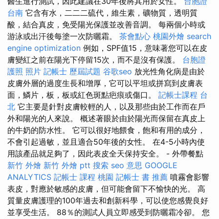
醫生進行測試，因此建議在30年後將其用於女性。
台胞證
台南
它含有水，二二二硫代，維生素，礦物質，透明質
酸，結合真皮，免受陽光保護並改善音調。 每兩個小時或
游泳或出汗後每塗一次防曬霜。
茶會點心
桃園外燴
search
engine optimization
例如，SPF值15，意味著您可以在皮
膚變紅之前在陽光下停留15次，而不是沒有保護。
台胞證
護照 照片
記帳士 歷屆試題
谷歌seo
放光性角化病是由於
皮膚外層的過度生長和增厚，它可以平坦或拼寫到皮膚表
面，鱗片，板，板或紅色斑點疤痕或傷口。
記帳士課程 台
北
它主要是針對皮膚較輕的人，以及那些由於工作而在戶
外和陽光的人來說。 概述著眼於由於陽光而保留在真皮上
的牛奶的防水性。 它可以很好地餵食，飽和有用的成分，
不會引起過敏，並且適合50年後的女性。 在4-5小時內使
用該產品就足夠了，因此表皮全天保持安全。 - 外帶餐點
新竹 外燴
新竹 外燴 ptt
搜索
seo 意思
GOOGLE
ANALYTICS
記帳士 課程 桃園
記帳士 書 推薦
噴霧會影響
表皮，對應於敏感的皮膚，但可能會留下不愉快的光。 高
質量皮膚護理的100年過去和創新科學，可以使您感覺良好
並享受生活。 88％的測試人員立即感受到防曬霜冷卻。 您