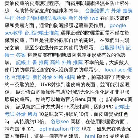
黃油皮膚的皮膚護理程序。 面霜用防曬霜保濕並防止紫外
線，有助於保留皮膚的健康和青年。
台胞證照片
外燴 嘉義
牛排 外燴
記帳相關法規概要
新竹外燴
rwd
在面部皮膚健
康和美麗方面，適當的防曬保護起著重要作用。
google
seo教學
台北記帳士推薦
選擇正確的防曬霜面霜不僅在於
保護皮膚，而且是健康外觀和自信的關鍵。 在我們出​​去陽
光之前，應至少在幾分鐘之內使用防​​曬霜。
台胞證申請
記
帳士 答案
這使皮膚有時間吮吸防曬霜並形成有效的保護
層。
記帳士 書 推薦
高雄 外燴 推薦
不幸的是，大多數人
使用的防曬霜比適當的保護所需的防曬霜少。
local seo
優
化 台灣用語
新竹外燴
外燴 桃園
通常，臉部和脖子需要大
約一茶匙的臉。 UVB射線到達皮膚的表面，並可能引起曬
傷。 歐沙蛋白的新穎性有助於預防光化性角化病和非甲狀
腺瘤皮膚癌。 始終可以通過官方Benu頁面（）訪問Benu藥
房。 該系統的工作方式與SPF系統相同，因此PPD
記帳士
考試
外燴 烤肉
10意味著它持續約10倍，而皮膚變成紅色
時，其持續約10倍。
谷歌seo
同樣，在使用防曬霜方面，
請考慮“更多”。
optimization 中文
現在，如果您在色素沉
著方面掙扎，這是一個完美的建議。
html
Bandi品牌的這