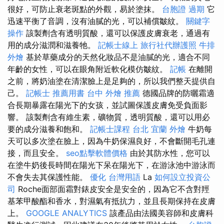
很好，可防止衰老斑點的外觀，易於塗抹。
台胞證 過期
它
迅速平衡了音調，沒有油膩的光，可以補償皺紋。
關鍵字
操作
該製劑含有透明質酸，還可以保護皮膚衰老，通過有
用的成分滋潤和滋養牠。
記帳士線上
旅行社代辦護照
牛排
外燴
基於草藥成分的天然化妝品不是油膩的光，適合不同
年齡的女性，可以在眼角附近軟化模仿皺紋。
記帳
在離開
之前，將奶油塗在清潔臉上是足夠的，所以我們整天提供自
己。
記帳士 推薦用書
台中 外燴 推薦
德國品牌的防曬霜適
合長期暴露在陽光下的女孩，並試圖保護皮膚免受負面影
響。 該製劑含有維生素，礦物質，透明質酸，還可以用必
要的成分滋養和飽和。
記帳士課程 台北
宜蘭 外燴
牛奶每
天可以多次塗在臉上，因為牛奶保濕良好，不會斷開毛孔連
接，而且安全。
seo點擊軟體價格
由於其防水性，您可以
在塗牛奶後長時間在陽光下呆在陽光下，在游泳池中游泳而
不會失去其保護性能。
優化 台灣用語
La
如何設立投資公
司
Roche面部面霜對錶皮安全是安全的，因為它不含對羥
基苯甲酸酯和香水，對濕氣有抵抗力，並且長期保持在皮膚
上。
GOOGLE ANALYTICS
該產品由法國美容師和皮膚科