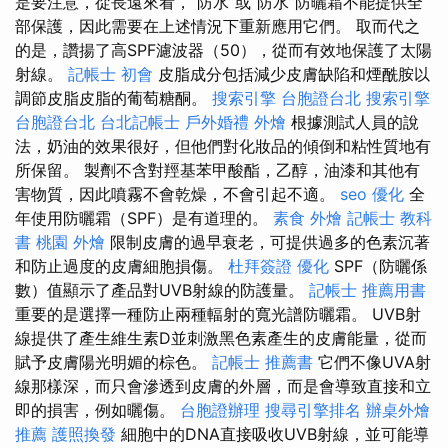
是要注意，從長遠來看，“防水”或“防水”防曬霜不能提供全
部保護，因此需要在上述情況下重新應用它們。 取而代之
的是，讚揚了高SPF濾波器（50），從而有效地保護了太陽
射線。
記帳士 初會
皮脂成分包括減少皮膚缺陷和煙酰胺以
調節皮脂皮脂的葡萄糖酮。
搜索引擎
台胞證台北
搜索引擎
台胞證台北
台北記帳士
戶外婚禮
外燴
根據測試人員的說
法，奶油的效果很好，但他們對化妝品的傾倒和粘性質地有
所保留。 製劑不含對羥基苯甲酸酯，乙醇，油漆和其他有
害物質，因此噴霧不會乾燥，不會引起不適。
seo 優化
全
年使用防曬霜（SPF）是有道理的。
素食 外燴
記帳士 教科
書
桃園 外燴
限制皮膚的過早衰老，可提供過多的色素沉著
和防止過度的皮膚細胞損傷。
杜拜簽證
優化
SPF（防曬係
數）值顯示了產品對UVB射線的防護量。
記帳士 推薦用書
重要的是選擇一種防止兩種輻射的寬光譜防曬霜。 UVB射
線提供了產生維生素D並刺激黑色素產生的皮膚能量，從而
賦予皮膚陽光明媚的棕色。
記帳士 推薦書
它們不像UVA射
線那樣深，而只會滲透到皮膚的外層，而是會導致直接和立
即的損害，例如曬傷。
台胞證辦理
搜尋引擎排名
辦桌外燴
推薦
護照換發
細胞中的DNA直接吸收UVB射線，並可能導