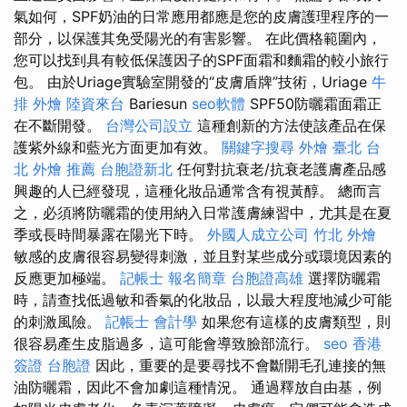
氣如何，SPF奶油的日常應用都應是您的皮膚護理程序的一
部分，以保護其免受陽光的有害影響。 在此價格範圍內，
您可以找到具有較低保護因子的SPF面霜和麵霜的較小旅行
包。 由於Uriage實驗室開發的“皮膚盾牌”技術，Uriage
牛
排 外燴
陸資來台
Bariesun
seo軟體
SPF50防曬霜面霜正
在不斷開發。
台灣公司設立
這種創新的方法使該產品在保
護紫外線和藍光方面更加有效。
關鍵字搜尋
外燴 臺北
台
北 外燴 推薦
台胞證新北
任何對抗衰老/抗衰老護膚產品感
興趣的人已經發現，這種化妝品通常含有視黃醇。 總而言
之，必須將防曬霜的使用納入日常護膚練習中，尤其是在夏
季或長時間暴露在陽光下時。
外國人成立公司
竹北 外燴
敏感的皮膚很容易變得刺激，並且對某些成分或環境因素的
反應更加極端。
記帳士 報名簡章
台胞證高雄
選擇防曬霜
時，請查找低過敏和香氣的化妝品，以最大程度地減少可能
的刺激風險。
記帳士 會計學
如果您有這樣的皮膚類型，則
很容易產生皮脂過多，這可能會導致臉部流行。
seo
香港
簽證 台胞證
因此，重要的是要尋找不會斷開毛孔連接的無
油防曬霜，因此不會加劇這種情況。 通過釋放自由基，例