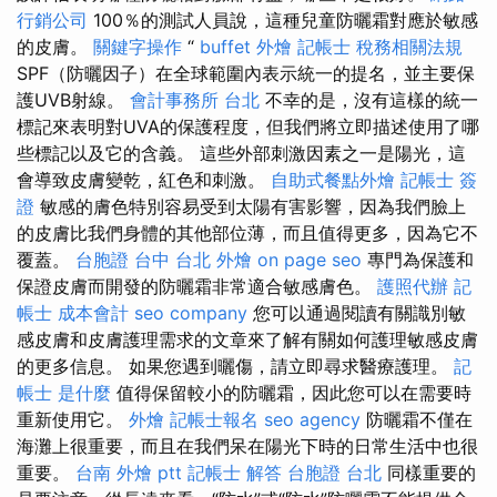
行銷公司
100％的測試人員說，這種兒童防曬霜對應於敏感
的皮膚。
關鍵字操作
“
buffet 外燴
記帳士 稅務相關法規
SPF（防曬因子）在全球範圍內表示統一的提名，並主要保
護UVB射線。
會計事務所 台北
不幸的是，沒有這樣的統一
標記來表明對UVA的保護程度，但我們將立即描述使用了哪
些標記以及它的含義。 這些外部刺激因素之一是陽光，這
會導致皮膚變乾，紅色和刺激。
自助式餐點外燴
記帳士 簽
證
敏感的膚色特別容易受到太陽有害影響，因為我們臉上
的皮膚比我們身體的其他部位薄，而且值得更多，因為它不
覆蓋。
台胞證 台中
台北 外燴
on page seo
專門為保護和
保證皮膚而開發的防曬霜非常適合敏感膚色。
護照代辦
記
帳士 成本會計
seo company
您可以通過閱讀有關識別敏
感皮膚和皮膚護理需求的文章來了解有關如何護理敏感皮膚
的更多信息。 如果您遇到曬傷，請立即尋求醫療護理。
記
帳士 是什麼
值得保留較小的防曬霜，因此您可以在需要時
重新使用它。
外燴
記帳士報名
seo agency
防曬霜不僅在
海灘上很重要，而且在我們呆在陽光下時的日常生活中也很
重要。
台南 外燴 ptt
記帳士 解答
台胞證 台北
同樣重要的