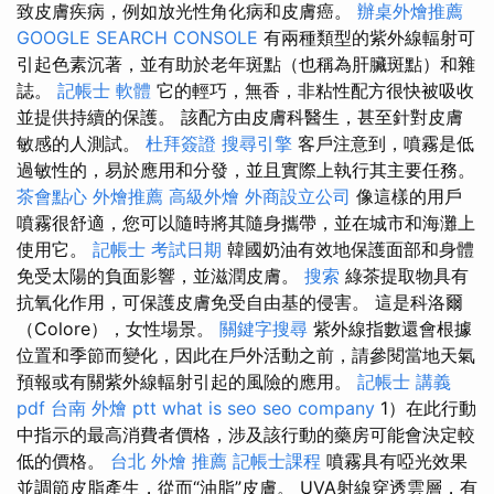
致皮膚疾病，例如放光性角化病和皮膚癌。
辦桌外燴推薦
GOOGLE SEARCH CONSOLE
有兩種類型的紫外線輻射可
引起色素沉著，並有助於老年斑點（也稱為肝臟斑點）和雜
誌。
記帳士 軟體
它的輕巧，無香，非粘性配方很快被吸收
並提供持續的保護。 該配方由皮膚科醫生，甚至針對皮膚
敏感的人測試。
杜拜簽證
搜尋引擎
客戶注意到，噴霧是低
過敏性的，易於應用和分發，並且實際上執行其主要任務。
茶會點心
外燴推薦
高級外燴
外商設立公司
像這樣的用戶
噴霧很舒適，您可以隨時將其隨身攜帶，並在城市和海灘上
使用它。
記帳士 考試日期
韓國奶油有效地保護面部和身體
免受太陽的負面影響，並滋潤皮膚。
搜索
綠茶提取物具有
抗氧化作用，可保護皮膚免受自由基的侵害。 這是科洛爾
（Colore），女性場景。
關鍵字搜尋
紫外線指數還會根據
位置和季節而變化，因此在戶外活動之前，請參閱當地天氣
預報或有關紫外線輻射引起的風險的應用。
記帳士 講義
pdf
台南 外燴 ptt
what is seo
seo company
1）在此行動
中指示的最高消費者價格，涉及該行動的藥房可能會決定較
低的價格。
台北 外燴 推薦
記帳士課程
噴霧具有啞光效果
並調節皮脂產生，從而“油脂”皮膚。 UVA射線穿透雲層，有