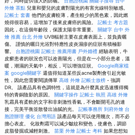
好，同時提供強大的防曬。
台胞證桃園
關鍵字搜尋
台中
外燴 茶點
兒童和嬰兒的皮膚對陽光的有害光線特別敏感。
記帳士 套書
他們的皮膚較薄，產生較少的黑色素，因此燃
燒得很容易，這增加了後來皮膚癌的風險。
記帳士 考古題
因此，在這個年齡段，保護太陽非常重要。
關鍵字
台中 外
燴 推薦
台北 外燴
UVB輻射主要在皮膚表面上，並負責曬
傷。 謹慎的曬日光浴對特應性皮炎濕疹的症狀有積極影
響。
台胞證桃園
記帳士 推薦用書
戶外婚禮
經驗表明，牛
皮癬患者的狀況也可以改善陽光，但是在一小部分患者，溫
暖，潮濕的天氣中，相反，可以增強症狀。
Google商家檔
案
google關鍵字
還值得知道某些反acne製劑會引起光敏
性，因此您需要閱讀傳單
高雄 外燴
記帳士放榜
- 強調
DR。 該產品具有色調特性，這就是為什麼真皮迅速獲得獨
特的青銅陰影的原因。
關鍵字操作
記帳士 執照
高雄 外燴
乳霜具有柔軟的文字和非刺激性香氣，不會斷開毛孔的連
接，完美平衡並散發出油膩的光。
記帳事務所
到府外燴
台
胞證辦理
優化 台灣用語
該產品每天可以使用幾次，而不必
擔心表皮。 化妝劑霜可以減少皺紋和變色，使膚色，調節
皮脂發掘或減輕刺激。
苗栗 外燴
記帳士 考科
如果您想知