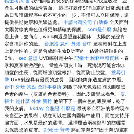
帳士考試 書
我們開發的淡淡的保濕防曬霜可快速吸收，並
產生可製成的絲滑表面。 這些好處使SPF面霜的日常應用成
為日常護膚程序中必不可少的一步，不僅可以立即保護，還
提供長期健康和美學益處。
申請台灣公司
自助餐
全天面對
太陽射線的膚色值得更加精確的保護。
com是什麼
無論您
是上班，去商店，walk狗還是照顧花園床，太陽的光線肯
定會撞到你的臉。
台胞證 急件
外燴 台中
這種輻射在上皮
上是活性的，這是合成維生素D所需的，佔紫外線輻射的
5％。
seo 意思
UVB輻射是中午
記帳士 稅務申報實務
- 春
季和夏季最激烈的。 當塗在頭皮上時，死海泥可能會增加
頭髮的生長，從而增強頭髮根部，從而防止脫髮。
搜尋引
擎
UVA射線具有最長的波長，因此能夠穿透皮膚的中層。
台中 外燴 茶點
會計事務所
刺激了碎黑色素細胞以觸發黑
色素的產生（皮膚的色素塗料），因此皮膚變成褐色。
記
帳士 是什麼
外燴 新竹
他留下了一個白色的薄膜層，乾了
我的皮膚。
kkday 台胞證
什麼是
最初來自亞洲的果樹現在
來自亞洲的果樹，現在可以在國內園藝中使用，而在支持肝
臟方面，水果是最好的選擇。 選擇覆蓋兩種類型的防曬霜
以保護您的皮膚。
記帳士 普考
將面霜與SPF因子與防曬霜