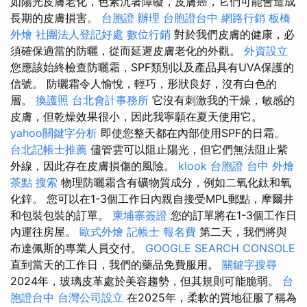
如陽光皮膚老化，色素沉著障礙，皮膚癌，它們可能會造成
長期的皮膚損害。
台胞證 辦理
台胞證台中
網路行銷
板橋
外燴
社團法人登記好處
數位行銷
對於我們皮膚的健康，必
須確保適當的防曬，從而延遲皮膚老化的外觀。
外資設立
您應該始終檢查防曬霜，SPF類別以及產品具有UVA保護的
信號。 防曬霜令人愉悅，輕巧，形狀良好，沒有白色的
層。
換護照
台北會計事務所
它沒有刺激我的干燥，敏感的
皮膚，但乾燥效果很小，因此我寧願在夏天使用它。
yahoo關鍵字分析
即使您整天都在內部使用SPF的日霜。
台北記帳士推薦
儘管雲可以阻止陽光，但它們無法阻止紫
外線，因此存在皮膚損傷的風險。
klook 台胞證
台中 外燴
茶點
搜索
物理防曬霜含有礦物質成分，例如二氧化鈦和氧
化鋅。 您可以在1-3個工作日內親自接受MPL郵點，摩爾井
和包裝包裝的訂單。
柬埔寨簽證
您的訂單將在1-3個工作日
內運往房屋。
歐式外燴
記帳士 報名費
第二天，我們將與
布達佩斯的專業人員交付。
GOOGLE SEARCH CONSOLE
直到當天的工作日，我們的藥品免費服用。
關鍵字搜尋
2024年，玻璃皮革處於美容趨勢，但其規則可能脆弱。
台
胞證台中
台灣公司設立
在2025年，柔軟的質地征服了稱為