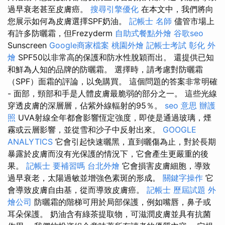
過早衰老甚至皮膚癌。
搜尋引擎優化
在本文中，我們將向
您展示如何為皮膚選擇SPF奶油。
記帳士 名師
儘管市場上
有許多防曬霜，但Frezyderm
自助式餐點外燴
谷歌seo
Sunscreen
Google商家檔案
桃園外燴
記帳士考試
彰化 外
燴
SPF50以非常高的保護和防水性脫穎而出。 還提供已知
和鮮為人知的品牌的防曬霜。 選擇時，請考慮對防曬霜
（SPF）面霜的評論，以免購買。 這個問題的答案非常明確
- 面部，頸部和手是人體皮膚最脆弱的部分之一。 這些光線
穿透皮膚的深層層，佔紫外線輻射的95％。
seo 意思
辦護
照
UVA射線全年都會影響恆定強度，即使是通過玻璃，煙
霧或云層影響，並從雪和沙子中反射出來。
GOOGLE
ANALYTICS
它會引起快速曬黑，直到曬傷為止，對於長期
暴露於皮膚而沒有光保護的情況下，它會產生更嚴重的後
果。
記帳士 要補習嗎
台北外燴
它會損害皮膚細胞，導致
過早衰老，太陽過敏並增強色素斑的形成。
關鍵字操作
它
會導致皮膚自由基，從而導致皮膚癌。
記帳士 歷屆試題
外
燴公司
防曬霜的階梯可用於局部保護，例如嘴唇，鼻子或
耳朵保護。 奶油含有綠茶提取物，可滋潤皮膚並具有抗菌