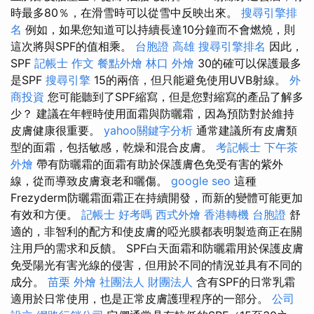
時最多80％，在滑雪時可以從雪中反映出來。
搜尋引擎排
名
例如，如果您知道可以持續長達10分鐘而不會燃燒，則
這次將與SPF的值相乘。
台胞證 高雄
搜尋引擎排名
因此，
SPF
記帳士 作文
餐點外燴
林口 外燴
30的確可以保護最多
是SPF
搜尋引擎
15的兩倍，但只能避免使用UVB射線。
外
商投資
您可能聽到了SPF縮寫，但是您對縮寫的產品了解多
少？ 建議在年輕時使用面霜與防曬霜，因為預防對於維持
皮膚健康很重要。
yahoo關鍵字分析
通常建議所有皮膚類
型的面霜，包括敏感，乾燥和混合皮膚。
考記帳士
下午茶
外燴
帶有防曬霜的面霜有助於保護膚色免受有害的紫外
線，從而導致皮膚衰老和曬傷。
google seo
這種
Frezyderm防曬霜面霜正在持續開發，而新的變體可能更加
有效和方便。
記帳士 好考嗎
西式外燴
香港轉機 台胞證
舒
適的，非智利的配方和使皮膚的啞光膜都表明製造商正在關
注用戶的需求和反饋。 SPF白天面霜和防曬霜用於保護皮膚
免受陽光有害光線的侵害，但用於不同的情況並具有不同的
成分。
苗栗 外燴
社團法人 財團法人
含有SPF的日常乳霜
適用於日常使用，也是正常皮膚護理程序的一部分。
公司