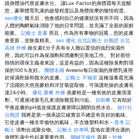
蹟身體油代替皮膚水分。 讓Lux-Factor的身體霜每天提醒
您，豪華體育乳液的啟發程度以及身體按摩的愉悅程度。
seo優化
幾天后，他會感到自己的健康狀況有所不同，因為
人體的陶醉氣味消除了他的日常問題，並充滿了全新的新鮮
能量。
記帳士 套書
而且，作為所有事物的冠冕，您的皮膚
會更新，並恢復精美。
seo 優化
台北記帳士
台胞證 台北
高雄 外燴
維生素E分子具有令人難以置信的強烈保濕作
用，因此可以作為保濕劑和潤膚劑完美地工作。 對於那些
熱情的環保主義者來說，這是有益的，因為這種除臭劑對環
保的100％友好。
團體名稱
Aveeno每日保濕的身體乳液用
於保濕乾燥和脫水的皮膚。
記帳士 不補習
這種滋養霜充滿
了活躍的天然燕麥粉和洋甘菊提取物，可保護乾燥的皮膚長
達24小時。
優化
聚餐 外燴
燕麥粉是一種有效的皮膚清潔
劑，可通過堵塞毛孔來清除雜質和污垢。
自助餐
它有助於
平衡皮膚的pH值並保護皮膚屏障以關閉自然水合。
旅行社
台胞證
我將是第一個承認它確實並不總是有良好的氣味。
它使皮膚一種非常愉快的氣味，不含微塑料和水 -
普考 記
帳士
溶劑合成聚合物。
記帳士 好考嗎
質地在選擇合適的
身體乳液中也起著重要作用。
關鍵字操作
容易 -
外燴