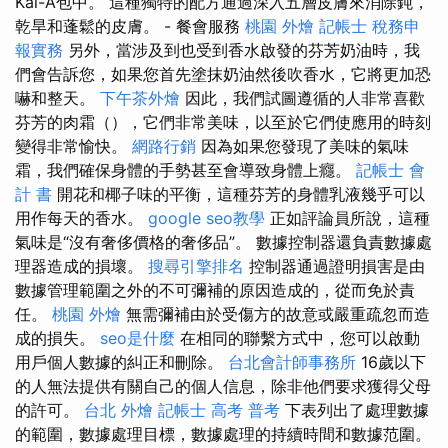
Kai-A包中。 這種獨特的配方通過深入五層皮膚來消除鈍，
乾旱和蓬鬆的皮膚。 - 餐會服務
桃園 外燴
記帳士 稅務申
報實務
另外，當涉及到也受到香水啟發的芬芳奶油時，我
們會告訴您，如果您首先塗抹奶油然後吹香水，它將更加恐
嚇和整天。
下午茶外燴
因此，我們試圖遵循的人非常喜歡
芬芳的肉霜（），它們非常美味，以至於它們使應用的時刻
變得非常愉快。
網路行銷
因為如果您發現了美味的氣味
霜，我們確保身體的手勢甚至會導致身體上癮。
記帳士 會
計 書
開花和椰子味的平衡，這種芬芳的身體乳液幾乎可以
用作每天的香水。
google seo教學
正如評論員所說，這種
氣味是“沒有奢侈價格的奢侈品”。 數據控制器還負責數據處
理器造成的損壞。
搜尋引擎排名
控制器通過證明損害是由
數據管理範圍之外的不可彌補的原因造成的，從而免於責
任。
桃園 外燴
無需彌補由於受傷方的故意或嚴重疏忽而造
成的損失。
seo是什麼
在相同的聯繫方式中，您可以啟動
用戶個人數據的糾正和刪除。
台北會計師事務所
16歲以下
的人無法提供有關自己的個人信息，除非他們要求獲得父母
的許可。
台北 外燴
記帳士 高考 普考
下表列出了處理數據
的範圍，數據處理目標，數據處理的持續時間和數據范圍。