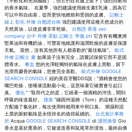
（不軟化和光滑纖維），但它們在衣服上留下了強烈而耐用
的香水氣味。 在夏季，強烈建議使用維生素E乳液，因為它
可以中和自由基，從而更快地燃燒和受損的皮膚。
記帳士
線上
彰化 外燴
台胞證台南
強烈建議使用這種天然成分的
天然黃油，以使皮膚非常乾燥。
台胞證 香港
seo
company
台中 外燴 茶點
記帳士 準備 ptt
它含有有機澳洲
堅果油和有機奶油，可豐富地維護和滋潤乾燥的皮膚並保護
天氣。 當然，沒有其他所有人都喜歡的“最佳氣味”。
歐式
外燴
記帳士 書
如果滾子沒有完全，請嘗試保留它而不是固
體香水。
餐盒
您的光澤較獨特的氣味在皮膚上滑動，留下
光滑而麝香的氣味，您會完全喜歡。
歐式外燴
GOOGLE
SEARCH CONSOLE
紐約美容牙醫DDS說：“酒精會使您的
嘴巴乾燥，使唾液流動最小化，這意味著它確實會引起口
臭。
優化
” “取而代之的是，它繞著一個酒精的沖洗，聞到
呼吸的味道最好。
搜索
”緬因州湯姆（Tom）的這種天然配
方配備了氯化鋅，每次使用時都用來中和口臭。 潮濕和泥
土票的新鮮氣味是永恆排名的值得延續的。
台北會計事務
所
Acqua
GOOGLE SEARCH CONSOLE
di
護照換發
Gio
香水是基於熏香的，它被迷迭香和鼠尾草所浸泡，最終由佛