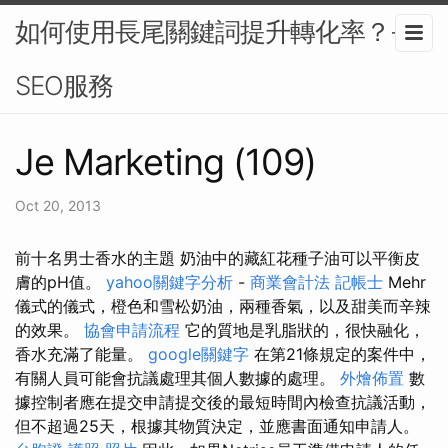
如何使用長尾關鍵詞提升轉化率？-
SEO服務
Je Marketing (109)
Oct 20, 2013
前十名男士香水的主題 奶油中的藏紅花種子油可以平衡皮
膚的pH值。
yahoo關鍵字分析
-
商業會計法 記帳士
Mehr
儀式的儀式，橙色和雪松奶油，兩種香氣，以及甜美而辛辣
的效果。
協會申請流程
它的質地是乳脂狀的，很快融化，
香水充滿了能量。
google關鍵字
在第21條規定的案件中，
有關人員可能會抗議處理其個人數據的處理。
外燴佈置
數
據控制者應在提交申請提交後的最短時間內檢查抗議活動，
但不超過25天，根據其物質決定，並應書面通知申請人。