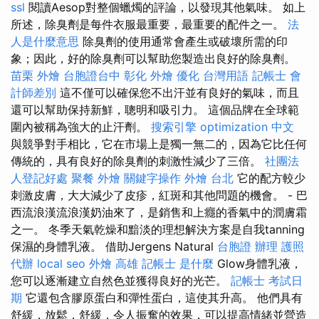
ssl
閱讀Aesop對整個蠟燭的評論，以發現其他氣味。 如上
所述，除臭劑是每件衣服最重要，最重要的配件之一。
法
人是什麼意思
除臭劑的使用通常會產生或破壞所需的印
象；因此，好的除臭劑可以幫助您製造出良好的除臭劑。
苗栗 外燴
台胞證台中
彰化 外燴
優化 台灣用語
記帳士 會
計師差別
這不僅可以確保您不出汗並有良好的氣味，而且
還可以幫助保持新鮮，聰明和吸引力。 這個品牌在全球範
圍內被稱為強大的止汗劑。
搜索引擎
optimization 中文
與競爭對手相比，它在市場上是獨一無二的，因為它比任何
傳統的，具有良好的除臭劑的刺激性減少了三倍。
社團法
人登記好處
聚餐 外燴
關鍵字操作
外燴 台北
它的配方較少
刺激皮膚，大大減少了皮疹，紅斑和其他問題的機會。 - 巴
西流浪漢流浪漢奶油來了，是銷售和上癮的香氣中的潤膚霜
之一。 冬季天氣乾燥和黯淡的理想解決方案是自我tanning
保濕的身體乳液。 借助Jergens Natural
台胞證 辦理
護照
代辦
local seo
外燴 高雄
記帳士 是什麼
Glow身體乳液，
您可以逐漸建立自然色並獲得良好的光芒。
記帳士 考試日
期
它還包含膠原蛋白和彈性蛋白，這使其升高。 他們具有
舒緩，放鬆，舒緩，令人振奮的效果，可以提高情緒並營造