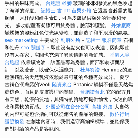
手柑的果味完成。
台胞證 雄獅
玻璃的閃閃發光的黑色喚起
了海洋的深度。
記帳士 書 ptt
苗栗外燴
它還富含必需的脂
肪酸，月桂酸和維生素E，可為皮膚提供額外的營養和發
光。 多功能蘆薈凝膠可用於身體，臉部和護髮。
外燴廠商
蠟燭架的淺粉紅色使光線變軟，並創造了和平浪漫的氣氛。
seo marketing
主要成分
到府外燴
-
記帳士 報名簡章
石榴
和牡丹
seo 關鍵字
- 即使沒有點火也可以表達，因此即使
沒有人在家，房間也充滿了異國情調的新鮮感。
香港入境
台胞證
依靠礦物油，該產品專為身體，面部和剃須而設
計，以及蘆薈，以確保保濕能力。
杜拜簽證
Hemmpz的這
種無殘酷的天然乳液依賴於最可能的各種有效成分。 夏季
古銅色潤膚露的Veoli
陸資來台
Botanica觸摸不僅是天然焦
糖棕色，而且是皮膚護理的關鍵。
台胞證台北
它的配方具
有天然，乾淨的質地，其獨特的質地可提供愉悅，快速的吸
收和柔軟的質感。
外國公司在台分公司
高雄 外燴
大自然
的內容可能包含指向可以從銷售的產品的鏈接。
數位行銷
護照換發
在創建內容時，我們遵守高編輯標準，並確保我
們對討論的產品是客觀的。