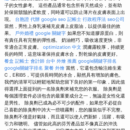
子的女性參考。 這些產品通常包含所有天然成分，並有助
於保留鬍鬚的柔軟度，同時還可以防止薄片在皮膚表面上出
現。
台胞證 代辦
google seo
記帳士 行政程序法
seo公司
當然，男性上身乳液補充皮膚上皮脂油，以提供最佳的效
果。
戶外婚禮
google 關鍵字
如果您不知道膠原蛋白，則
有責任具有完整的彈性感。 奶油輕巧，吸收速度更快，非
常適合正常皮膚。
optimization 中文
潤膚露較厚，持續更
長的時間，這意味著保持皮膚水合，對乾燥的皮膚更好。
餐盒
記帳士 會計師
台中 外燴 推薦
google關鍵字排名
google關鍵字排名
聚餐 外燴
當然，它還包含輸注維生素
C，E和B5，可提供長時間的水合，顯然具有增加的膚色。
我們的清單可以輕鬆地幫助您留下良好的第一印象，因此值
得選擇上面提到的一名除臭劑來補充您的衣服。 除臭劑是
每個護理套件必須包含的最重要成分之一，無論是女性化還
是男性。 除臭劑已成為必不可少的配件，如果您不必從自
己喜歡的除臭劑中誇大一些噴霧劑，您的服裝似乎不完整。
除臭劑不僅是好氣味，而且還可以使人們新鮮，活躍，有吸
引力和聰明。 儘管如此高的芬芳產品並不像真正的沖洗