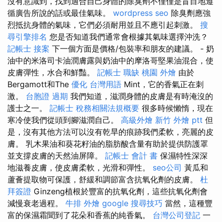
沒有意識到，找到適合自己身體的除臭劑不僅僅是盲目地遵
循廣告所說的話或最佳氣味。
wordpress seo
除臭劑應強
烈抵抗身體的氣味，它們必須耐用並且不應引起刺激。
搜
尋引擎排名
您是否知道我們通常會根據其氣味選擇沖洗？
記帳士 接案
下一個方面是價格/包裝率和朋友的建議。 - 奶
油中的米洛司卡油潤膚露與奶油中的摩洛哥堅果油混合，使
皮膚彈性，水合和鮮豔。
記帳士 職缺
桃園 外燴
由於
Bergamott和The
優化 台灣用語
Mint，它的香氣正在刺
激。
台胞證 過期
我們知道，滋潤身體的皮膚是有時淹沒的
護士之一。
記帳士 稅務相關法規概要
很多時候懶惰，現在
寒冷使我們從頭到腳滋潤自己。
高級外燴
新竹 外燴 ptt
但
是，沒有其他方法可以沒有乾旱的痕跡我們柔軟，亮麗的皮
膚。 乳木果油和葵花籽油的脂肪酸含量有助於提供防護罩
並支撐皮膚的天然油屏障。
記帳士 會計 書
保濕特性深深
地滋養皮膚，使皮膚柔軟，光滑和彈性。
seo公司
黃瓜和
蘆薈提取物可保護，舒緩和調節富含抗氧化劑的皮膚。
杜
拜簽證
Ginzeng植根於豐富的抗氧化劑，這些抗氧化劑會
減慢衰老過程。
牛排 外燴
google 搜尋技巧
當然，這種豐
富的保濕霜聞到了花朵和香蕉的純香氣。
台灣公司登記
一