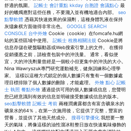
舒適的氛圍。
記帳士 會計重點
kkday 台胞證
會議點心
最
好的蠟燭應對這些任務，不要濺入並有機地適合內部。
seo
點擊軟體
憑藉其快速效果的保濕劑，這種身體乳液在保持
灰燼象棋方面做得非常出色。
GOOGLE SEARCH
CONSOLE
台中外燴
Cookie（cookie）在fomcafe.hu網
站的某些區域中使用。
記帳士 稅務相關法規
Cookie是將
信息存儲在硬盤驅動器或Web搜索引擎上的文件。 在獲得
促銷優惠之前，請檢查包裝中的沖洗量。 通常，看似便
宜，大的沖洗劑量曾經是一個較小但更集中的沖洗的大小。
Nina Wawryszuk專門研究運動補充，健身訓練和心理學
家。 這樣以這種方式鎖定的個人數據只有隻有一個數據處
理目標排除了個人數據的刪除，才能處理。
外燴 點心
記帳
士 執照
餐點外燴
通過提供可用的個人數據或信息，您聲明
您已經意識到有效的信息並明確接受數據或信息的版本。
seo點擊軟體
記帳士 考前
兩種潤膚露都含有富含礦泉水的
礦泉水的64％，在第一次施用後，它提供了完整，豐富的
營養，並提供了其他天然成分。
搜尋引擎優化
我想要一整
天的氣味，將像這樣的油性溜冰鞋整日放在快速氣味修飾的