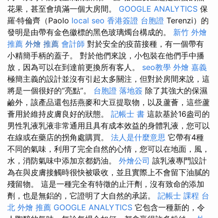
花果，甚至會填滿一個大房間。
GOOGLE ANALYTICS
保
羅·特倫齊（Paolo
local seo
香港簽證 台胞證
Terenzi）的
發明是由帶有金色徽標的黑色玻璃燭台構成的。
新竹 外燴
推薦
外燴 推薦
會計師
對於安全的疫苗接種，有一個帶有
小精簡手柄的蓋子。 對於他們來說，小包裝在他們手中播
放，因為可以在到達前更換所有客人。
seo教學
外燴 嘉義
極簡主義的設計並沒有引起太多關注，但對於房間來說，這
將是一個很好的“亮點”。
台胞證 落地簽
除了其強大的保濕
鹼外，該產品還包括燕麥和大豆提取物，以及蘆薈，這些蘆
薈用於維持皮膚良好的狀態。
記帳士 書
這款基於16盎司的
男性乳液乳液非常通用且具有成本效益的身體乳液，您可以
在線或在藥店的拐角處購買。
法人是什麼意思
它帶有4種
不同的氣味，利用了完全自然的心情，您可以在地面，風，
水，消防氣味中添加京都奶油。
外燴公司
該乳液專門設計
為在與皮膚接觸時很快被吸收，並且實際上不會留下油膩的
殘留物。 這是一種完全有特徵的止汗劑，沒有致命的添加
劑，也是無鋁的，它證明了大自然的承諾。
記帳士 課程
台
北 外燴 推薦
GOOGLE ANALYTICS
它包含一種新的，令