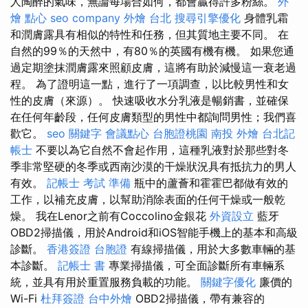
人陶醉的氣味，無論每場合如何，都會贏得許多粉絲。
外
燴 點心
seo company
外燴 台北
搜尋引擎優化
身體乳霜
和潤膚露具有相似的特性和任務，但其質地主要不同。 在
自然的99％的天然中，有80％的英國有機有機。 如果您通
過定期塗抹潤膚露來照顧皮膚，這將有助於減慢這一衰老過
程。 為了證明這一點，進行了一項調查，以比較男性和女
性的皮膚（來源）。 快速吸收水分乳液是暢銷書，並確保
在任何年齡段，任何皮膚類型的男性中都詢問男性；我們喜
歡它。
seo 關鍵字
會議點心
台胞證桃園
南投 外燴
台北記
帳士
不要以為它自然不會起作用，這種乳液對於那些對冬
季非常堅硬的冬季或西南沙漠的干燥狀況具有抵抗力的男人
有效。
記帳士 考試 準備
瓶中的蘆薈和霍霍巴都做有效的
工作，以補充皮膚，以幫助消除表面的任何干燥或一般乾
燥。 我在Lenor之前有Coccolino金銀花
外資設立
藍牙
OBD2掃描儀，用於Android和iOS智能手機上的基本和高級
診斷。
香港簽證 台胞證
有線掃描儀，用於大多數車輛的基
本診斷。
記帳士 書
專業掃描儀，可全面診斷所有車輛系
統，並具有用於重置服務負載的功能。
關鍵字優化
廉價的
Wi-Fi
杜拜簽證
台中外燴
OBD2掃描儀，帶有兼容的