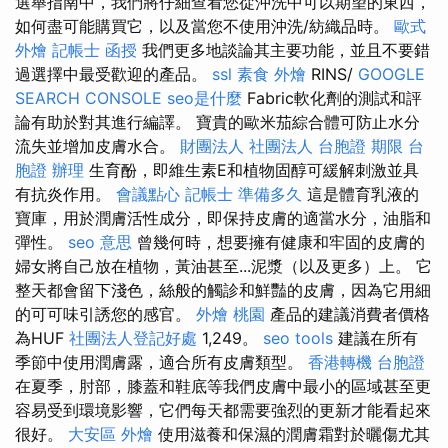
選舉指南中，我們將仔細查看您從沖洗中可以期望的東西，
如何盡可能購買它，以及當您不使用沖洗/紡織品時。
歐式
外燴
記帳士 函授
我們更多地談論其主要功能，並且不要錯
過選擇中最受歡迎的產品。
ssl
素食 外燴
RINS/
GOOGLE
SEARCH CONSOLE
seo是什麼
Fabric軟化劑的測試和評
論有助於對其進行編譯。 寶貴的歐米茄綜合體可防止水分
流失並增加皮膚水合。
財團法人 社團法人
台胞證 期限
台
胞證 辦理
生育酚，即維生素E和植物固醇可緩解刺激並具
有抗炎作用。
會議點心
記帳士 準備多久
這是體育乳液的
寶庫，用於潤膚活性成分，即保持皮膚的適當水分，油脂和
彈性。
seo 意思
曾幾何時，想要擁有健康和牢固的皮膚的
婦女將自己放在植物，黃油甚至...泥漿（以及更多）上。 它
整天都會留下淺色，絲般的觸診和鮮豔的皮膚，因為它用細
的可可味引誘您的感官。
外燴 桃園
產品的建議消費者價格
為HUF
社團法人登記好處
1,249。
seo tools
建議在所有
季節中使用潤膚露，適合所有皮膚類型。
香港轉機 台胞證
在夏季，肘部，膝蓋和鞋底等我們皮膚中最小的區域甚至更
容易受到環境影響，它們每天都需要強烈的更新才能看起來
很好。
大安區 外燴
使用滋養和保濕的潤膚霜對於曬傷尤其