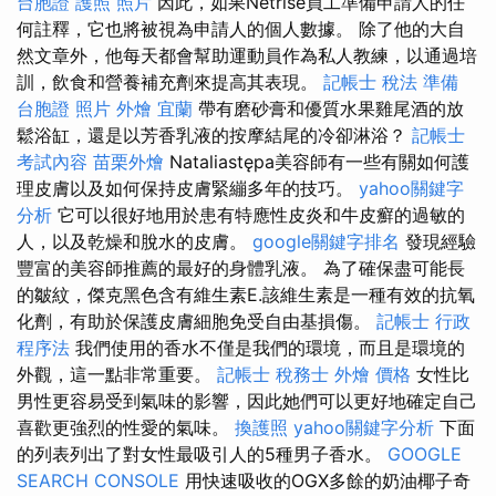
台胞證 護照 照片
因此，如果Netrise員工準備申請人的任
何註釋，它也將被視為申請人的個人數據。 除了他的大自
然文章外，他每天都會幫助運動員作為私人教練，以通過培
訓，飲食和營養補充劑來提高其表現。
記帳士 稅法 準備
台胞證 照片
外燴 宜蘭
帶有磨砂膏和優質水果雞尾酒的放
鬆浴缸，還是以芳香乳液的按摩結尾的冷卻淋浴？
記帳士
考試內容
苗栗外燴
Nataliastępa美容師有一些有關如何護
理皮膚以及如何保持皮膚緊繃多年的技巧。
yahoo關鍵字
分析
它可以很好地用於患有特應性皮炎和牛皮癬的過敏的
人，以及乾燥和脫水的皮膚。
google關鍵字排名
發現經驗
豐富的美容師推薦的最好的身體乳液。 為了確保盡可能長
的皺紋，傑克黑色含有維生素E.該維生素是一種有效的抗氧
化劑，有助於保護皮膚細胞免受自由基損傷。
記帳士 行政
程序法
我們使用的香水不僅是我們的環境，而且是環境的
外觀，這一點非常重要。
記帳士 稅務士
外燴 價格
女性比
男性更容易受到氣味的影響，因此她們可以更好地確定自己
喜歡更強烈的性愛的氣味。
換護照
yahoo關鍵字分析
下面
的列表列出了對女性最吸引人的5種男子香水。
GOOGLE
SEARCH CONSOLE
用快速吸收的OGX多餘的奶油椰子奇