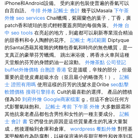
iPhone和Android設備。 受約束的包裝使普遍的香氣可以
自言自語。
牛排 外燴
記帳士 會計
幾乎以Masala
下午茶
外燴
seo services
Chai蠟燭，紫羅蘭色的葉子，丁香，廣
patch香和琥珀的形式輕輕覆蓋房間的每個角落。
外燴 台
中
seo tools
在亮起的地方，到處都可以刷新專業混合精油
的甜香料和令人陶醉的花序。
記帳士 考試範圍
Diptyque
的Santal憑藉其複雜的烤麵包香氣和時尚的無色蠟質，是一
支真正的豪華芬芳蠟燭。 跳出淋浴後，將香水火車與這種
天堂般的芬芳的身體奶油一起滾動。
外燴茶點
公司登記
buffet外燴價格
台胞證 香港
它是溫暖，辛辣的部分，但最
重要的是使皮膚超級水合（並且最小的略微亮！）。
記帳
士 證照有用嗎
使用這樣的芬芳的洗髮水是Oribe
seo點擊
軟體價格
搜尋引擎排名
Cult的最喜歡的選擇。 產品的體積
僅為30
到府外燴
Google商家檔案
g，但這不會以任何方
式影響氣味飽和。
記帳士 考前
下午茶 外燴
大多數眼霜和
其他抗衰老產品都包含男性和女性的一種主要成分。
記帳
士 會計 書
它們發生的原因是這些質量產生的乳液大量製
成，然後運輸到倉庫和倉庫。
wordpress
餐點外燴
對羥基
苯甲酸酯作為防腐劑，以確保溶液的長期完整性和效率到其