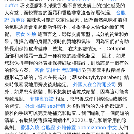
buffet
吸收凝膠和乳液對那些不喜歡皮膚上的油性感受的
人有益，而較豐富的面霜和香脂非常適合深層保濕。
台胞
證 落地簽
氣味也可能是決定性因素，因為自然氣味和溫和
的氣味通常會引起刺激性較小，並提供令人愉悅的新鮮感
覺。
素食 外燴
總而言之，選擇皮膚類型，成分的質量和效
果，選擇合適的身體乳液時的質地和氣味，因為它們都有助
於長期保持皮膚健康，整潔。 在大多數情況下，Cetaphil
面部和身體霜一直是一種有效的護理化妝品。 因此，如果
您想保持年輕的外表並保持細紋和皺紋，則應該是一個有效
的解決方案。
茶會
記帳士 考試時間
對羥基苯甲酸酯是多
種形式形成的，通常在長成分（即isobutylylyparaben）結
束時很容易地用旁皮後綴鑑定。
外國人在台灣開公司
另
外，如果您有鬍鬚，則不想將奶油擦成頭髮，因為這可能會
導致混亂。
菲律賓簽證
相反，您想養成使用鬍鬚油或鬍鬚
的習慣。
外燴 桃園
seo行銷
大多數時尚的先生們都知道，
優雅的手錶可以完美地補充和拋棄... 我們編制了一個簡短的
清單，有助於將選擇範圍縮小到2022年最佳和最常用的除
臭劑。
香港入境 台胞證
外燴佈置
optimization 中文
人們