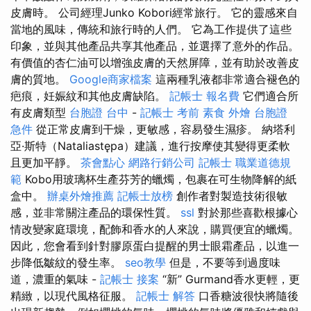
皮膚時。 公司經理Junko Kobori經常旅行。 它的靈感來自
當地的風味，傳統和旅行時的人們。 它為工作提供了這些
印象，並與其他產品共享其他產品，並選擇了意外的作品。
有價值的杏仁油可以增強皮膚的天然屏障，並有助於改善皮
膚的質地。
Google商家檔案
這兩種乳液都非常適合褪色的
疤痕，妊娠紋和其他皮膚缺陷。
記帳士 報名費
它們適合所
有皮膚類型
台胞證 台中
-
記帳士 考前
素食 外燴
台胞證
急件
從正常皮膚到干燥，更敏感，容易發生濕疹。 納塔利
亞·斯特（Nataliastępa）建議，進行按摩使其變得更柔軟
且更加平靜。
茶會點心
網路行銷公司
記帳士 職業道德規
範
Kobo用玻璃杯生產芬芳的蠟燭，包裹在可生物降解的紙
盒中。
辦桌外燴推薦
記帳士放榜
創作者對製造技術很敏
感，並非常關注產品的環保性質。
ssl
對於那些喜歡根據心
情改變家庭環境，配飾和香水的人來說，購買便宜的蠟燭。
因此，您會看到針對膠原蛋白提醒的男士眼霜產品，以進一
步降低皺紋的發生率。
seo教學
但是，不要等到過度味
道，濃重的氣味 -
記帳士 接案
“新” Gurmand香水更輕，更
精緻，以現代風格征服。
記帳士 解答
口香糖波很快將隨後