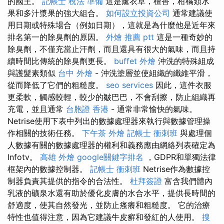
的國王。
記帳士 稅法 準備
這是薰衣草，檀香，柑橘類水
果和多汁漿果的強大組合。
如何設立投資公司
通常建議使
用日期或特殊場合（例如日期），這就是為什麼他是近年來
排名第一的除臭劑的原因。
外燴 推薦 ptt
這是一種奇妙的
除臭劑，不僅充當止汗劑，而且還具有很大的氣味，而且持
續時間比傳統的除臭劑更長。
buffet 外燴
沖洗的特殊組成
與護髮素類似
台中 外燴
- 沖洗塗層並使組織的纖維平滑，
從而降低了它們的粗糙度。
seo services
因此，這件衣服
更柔軟，觸感較輕，較少的皺巴巴，不會刮擦，防止組織再
充電，並且通常
台胞證 香港
- 通常非常愉快的氣味。
Netrise使用下表中列出的數據處理器來執行與數據管理操
作相關的技術任務。
下午茶 外燴
記帳士 衝刺班
與處理個
人數據有關的數據處理器的權利和義務應由網絡列表確定為
Infotv。
高雄 外燴
google關鍵字排名
，GDPR和單獨法律
框架內的數據控制器。
記帳士 衝刺班
Netrise作為數據控
制器負責其提供的指令的合法性。
杜拜簽證
富含我們體內
乳液的礦泉水還有助於優化皮膚的水合水平，提供長時間的
舒適度，使其自然發光，並防止瘙癢和粗糙度。 它的治療
特性也值得注意，因為它建議牛皮癬和發紅的人使用。
搜