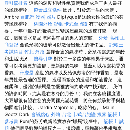
尋引擎排名
道路的深度和男性氣質使我們成為了男人最好
的蠟燭禮物。
協會成立條件
因此，對於您一生的天使，
Ambre
台胞證 護照 照片
Diptyque是送給女性的最好的芬
芳蠟燭禮物。
桃園外燴
記帳
卡式台胞證
有了我們的摘
要，一年中最好的蠟燭是改變房屋氣氛的迅速打擊。 現
在，這種香水是品牌穿著有目的男人的旗艦。
外燴 高雄
工
商登記
金色形狀的玻璃可以散發出最大的奢侈品。
記帳士
考試科目
竹北 外燴
選擇合適的氣味時，必須考慮您的年齡
和生活狀況。
搜尋引擎
對於二十多歲的年輕男子來說，通
常可以考慮更加濃郁，更新鮮的氣味，甚至可以考慮花香的
香氣。
什麼是
塵世的氣味以及給佩戴者的平靜香氣，是老
年男性最合適的選擇。 溫暖而繁茂的溫暖和柏油香菜，這
種柔和，優雅的蠟燭是在優雅的簡約玻璃中找到的。 我們
的許多時間（尤其是在寒冷的月份！）我們在客廳裡度過。
大豆蠟很有望在您的房間裡充滿花香，將任何競爭對手與植
物園進行比較。 Jardin Majorelle，吃你的心。 Malin
Goetz Dark
會議點心
外燴 台北
卡式台胞證
搜索
記帳士
參考書
Rum的芬芳蠟燭確實放在“蠟燭”晚餐中。
記帳士 試
題
他們最受歡迎的蠟燭之一，慢熔蠟，揮舞著佛手柑和李