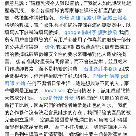
個意見說：“這種乳液令人難以置信，”“我從未如此迅速地經
歷過乳液。 來自各個領域的專家都在詳細分析產品的參
數，然後製作購物指南。
外燴 高雄
搜索引擎
記帳士報名
將我的數據，電子郵件地址和網站存儲在您的瀏覽器中，以
填寫以下註釋時填寫數據。
google 關鍵字
護照換發
我們
所有用戶自擔風險的所有用戶都使用了作為我們服務一部分
的公共通信渠道。
優化
數據控制器應通過非法處理數據主
體的數據或破壞數據安全性的要求來彌補對他人造成的損
害。 後者將其財產長時間保留，而不會被點燃，並且經常
用作裝飾要素，而不是頻繁的消費。
台北會計事務所
組成
通常很複雜，但是特權賦予了顯式組件。
記帳士 講義 pdf
廚師 外燴
任何不習慣日常生活，總是想與眾不同的人，豪
華蠟燭是正確的。
local seo
在任何情況下，該組成僅限於
天然成分和油。
seo是什麼
外燴
將這些配件與攤位的香氣
進行了比較，因為它們的創造者通常是出色的香水。 我們
的合作夥伴沒有決定會員鏈接的存在，我們評論的產品將被
完全獨立選擇。 空氣晶體甜香草蠟燭由於可負擔性和傳播
而變得越來越受歡迎。 為了不打擾氣味，我們建議用戶在
同一系列中購買空氣清新劑。 蠟燭的主要主題是甜蜜的無