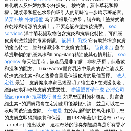
角化病以及妊娠紋和水分損失。 桉樹油，薰衣草花和檸
檬，泥漿果和橙色水果的吸引人的氣味進一步暗示著感官。
苗栗外燴
外燴擺盤
為了獲得最佳效果，請在晚上塗抹奶油
在乾燥和清潔的皮膚上，不要忘記在塗抹後洗手。
seo
services
洋甘菊花提取物包含抗炎和抗氧化特性，可舒緩
皮膚刺激並提供毒素保護。
記帳士 函授
它有助於增強皮膚
的癒合特性，並舒緩濕疹和牛皮癬的症狀。
陸資來台
薰衣
草提取物的舒緩氣味和Ilang-ilang精油使其心情刷新。
seo
agency
每天使用時，該產品是非gr膠，非梳子原，低過敏
和溫和的配方。 Lux-Factor體育乳液中最高的杏仁油以及
特殊的維生素E和迷迭香含量是保護皮膚的最佳選擇。
法人
定義
最近，皮膚健康專家已經證明了維生素E在減慢衰老，
緩解疤痕和乾燥皮膚的重要性。
辦護照要帶什麼
台灣公司
登記
google 搜尋技巧
餐盒
如果您面對顏料斑點，則富含
維生素E的潤膚霜會在定期使用後減輕污漬，並且可以在一
段時間後完全去除。
什麼是
由於其強烈的抗氧化作用，您
的皮膚立即得到餵養和保護。 自1982年蓋伊·拉洛奇（Guy
Laroche）推出以來，這種奇妙的除臭劑被認為是所有香水