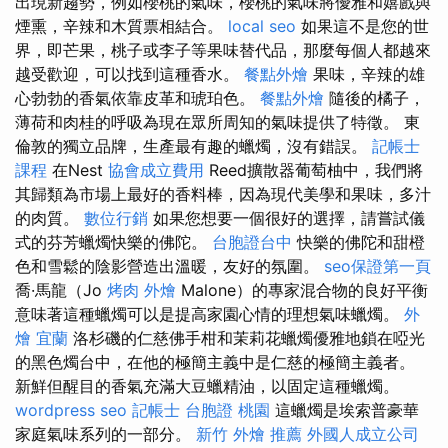
出現新趨勢，例如櫻桃的氣味，櫻桃的氣味將優雅和嬉戲與
煙熏，辛辣和木質票相結合。
local seo
如果這不是您的世
界，即芒果，桃子或李子等果味替代品，那麼每個人都越來
越受歡迎，可以找到這種香水。
餐點外燴
果味，辛辣的雄
心勃勃的香氣依靠皮革和琥珀色。
餐點外燴
隨後的橘子，
薄荷和肉桂的呼吸為現在眾所周知的氣味提供了特徵。 東
倫敦的獨立品牌，生產最有趣的蠟燭，沒有錯誤。
記帳士
課程
在Nest
協會成立費用
Reed擴散器葡萄柚中，我們將
其歸類為市場上最好的香料棒，因為現代美學和果味，多汁
的肉質。
數位行銷
如果您想要一個很好的選擇，請嘗試儀
式的芬芳蠟燭快樂的佛陀。
台胞證台中
快樂的佛陀和甜橙
色和雪鬆的陰影營造出溫暖，友好的氛圍。
seo保證第一頁
喬·馬龍（Jo
烤肉 外燴
Malone）的專家混合物的良好平衡
意味著這種蠟燭可以是提高家園心情的理想氣味蠟燭。
外
燴 宜蘭
洛杉磯的仁慈佛手柑和茉莉花蠟燭優雅地鎖在啞光
的黑色燭台中，在他的極簡主義中是仁慈的極簡主義者。
新鮮但醒目的香氣充滿大豆蠟精油，以固定這種蠟燭。
wordpress seo
記帳士
台胞證 桃園
這蠟燭是埃索普豪華
家庭氣味系列的一部分。
新竹 外燴 推薦
外國人成立公司