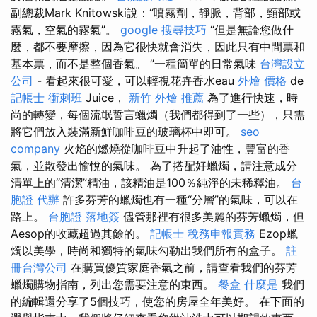
副總裁Mark Knitowski說：“噴霧劑，靜脈，背部，頸部或
霧氣，空氣的霧氣”。
google 搜尋技巧
“但是無論您做什
麼，都不要摩擦，因為它很快就會消失，因此只有中間票和
基本票，而不是整個香氣。 ”一種簡單的日常氣味
台灣設立
公司
- 看起來很可愛，可以輕視花卉香水eau
外燴 價格
de
記帳士 衝刺班
Juice，
新竹 外燴 推薦
為了進行快速，時
尚的轉變，每個流氓誓言蠟燭（我們都得到了一些），只需
將它們放入裝滿新鮮咖啡豆的玻璃杯中即可。
seo
company
火焰的燃燒從咖啡豆中升起了油性，豐富的香
氣，並散發出愉悅的氣味。 為了搭配好蠟燭，請注意成分
清單上的“清潔”精油，該精油是100％純淨的未稀釋油。
台
胞證 代辦
許多芬芳的蠟燭也有一種“分層”的氣味，可以在
路上。
台胞證 落地簽
儘管那裡有很多美麗的芬芳蠟燭，但
Aesop的收藏超過其餘的。
記帳士 稅務申報實務
Ezop蠟
燭以美學，時尚和獨特的氣味勾勒出我們所有的盒子。
註
冊台灣公司
在購買優質家庭香氣之前，請查看我們的芬芳
蠟燭購物指南，列出您需要注意的東西。
餐盒
什麼是
我們
的編輯還分享了5個技巧，使您的房屋全年美好。 在下面的