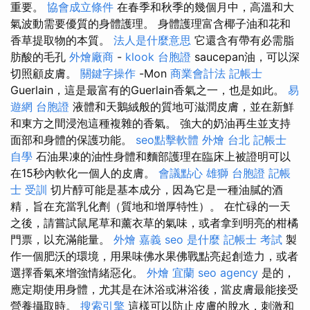
重要。
協會成立條件
在春季和秋季的幾個月中，高溫和大
氣波動需要優質的身體護理。 身體護理富含椰子油和花和
香草提取物的本質。
法人是什麼意思
它還含有帶有必需脂
肪酸的毛孔
外燴廠商
-
klook 台胞證
saucepan油，可以深
切照顧皮膚。
關鍵字操作
-Mon
商業會計法 記帳士
Guerlain，這是最富有的Guerlain香氣之一，也是如此。
易
遊網 台胞證
液體和天鵝絨般的質地可滋潤皮膚，並在新鮮
和東方之間浸泡這種複雜的香氣。 強大的奶油再生並支持
面部和身體的保護功能。
seo點擊軟體
外燴 台北
記帳士
自學
石油果凍的油性身體和麵部護理在臨床上被證明可以
在15秒內軟化一個人的皮膚。
會議點心
雄獅 台胞證
記帳
士 受訓
切片醇可能是基本成分，因為它是一種油膩的酒
精，旨在充當乳化劑（質地和增厚特性）。 在忙碌的一天
之後，請嘗試鼠尾草和薰衣草的氣味，或者拿到明亮的柑橘
門票，以充滿能量。
外燴 嘉義
seo 是什麼
記帳士 考試
製
作一個肥沃的環境，用果味佛水果佛戰點亮起創造力，或者
選擇香氣來增強情緒惡化。
外燴 宜蘭
seo agency
是的，
應定期使用身體，尤其是在沐浴或淋浴後，當皮膚最能接受
營養攝取時。
搜索引擎
這樣可以防止皮膚的脫水，刺激和