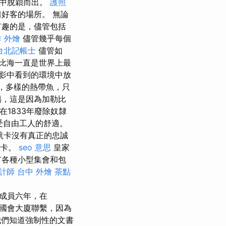
境中脫穎而出。
護照
好客的場所。 無論
有趣的是，儘管包括
 外燴
儘管幾乎每個
台北記帳士
儘管如
比海一直是世界上最
影中看到的環境中放
，多樣的熱帶魚，只
傷，這是因為加勒比
”在1833年廢除奴隸
受自由工人的舒適。
航卡沒有真正的忠誠
的卡。
seo 意思
皇家
有各種小型集會和包
計師
台中 外燴 茶點
的成員六年，在
與國會大廈聯繫，因為
們知道強制性的文書