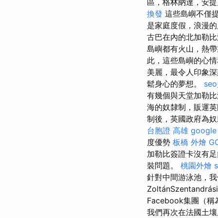
區，格林納達，安提
換發
這些島嶼不僅提
是家庭度假，浪漫的
古巴在內的北加勒比
島嶼都有火山，熱帶
此，這些島嶼的心情
美麗，最令人印象
鬆身心的夢想。
se
有幾個與天堂加勒比
海的奴隸制，販運英
制後，英國政府為奴
台胞證 高雄
googl
度優勢
板橋 外燴
G
加勒比簽證卡沒有足
裝問題。
桃園外燴
針對中間游泳池，
ZoltánSzentandrá
Facebook集
我們再次在法國土