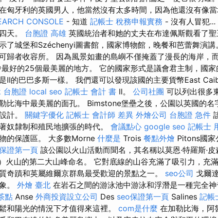
在匈牙利的英國男人，他當然沒有太多時間，因為他還沒有像
EARCH CONSOLE
- 知道
記帳士 稅務申報實務
- 沒有人冒犯...
了四天。
台胞證 高雄
英國統治者和她的丈夫在布達佩斯觀看了聖
了城堡和Széchenyi圖書館，國家博物館，晚餐和芭蕾舞演講
可歸者收容所。 因為風景如畫的島嶼不僅掩蓋了漫長的海岸，
中最好的25個最美麗的地方。 它的國家形式是議會君主制，國
I的巴巴多斯一樣。 我們還可以發現該國的主要貨幣East Caibi G
ok 台胞證
local seo
記帳士 會計 書
II。
公司社團
可以列出很多
比海中最美麗的面孔。 Bimstone堡壘之後，公園以英國的名字
隸設計。
關鍵字優化
記帳士 會計師 差異
外燴公司
台胞證 急件
著奴隸制和殖民地擴張的時代。
會議點心
google seo
記帳士 
的保護區。 大多數Morne
什麼是
Trois
餐點外燴
Pitons
o保證第一頁
該公園以火山活動而聞名，其名稱以莫恩·特羅斯·皮森
itons）火山的第二大山峰命名。 它對底線的山谷充滿了吸引力，
質奇蹟和英屬維爾京群島最受歡迎的景點之一。
seo公司
戈爾達
景象。
外燴 臺北
在岩石之間的游泳池中游泳和浮潛是一種完全神
茶點
Anse
外商投資設立公司
Des
seo保證第一頁
Salines
記帳
鬆和陽光的情況下才值得來這裡。
com是什麼
在加勒比海，阿