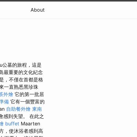
About
eau公墓的旅程，這是
島最重要的文化紀念
是，不僅在首都是格
來一直熟悉黑珍珠
茶外燴
它的第一批居
 準備
它有一個豐富的
an
自助餐外燴
東南
卡會感到失望。 在此之
 buffet
Maarten
方，使沐浴者感到高