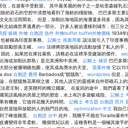
居住，在遊客中受歡迎。 其中最美麗的例子之一是哈里森鐘乳
清除的岩石的空腔中清楚地看到了海鮮的殘留物。 巴巴多斯主要
文化生活而聞名。 但是，加勒比海地區的海灘還多得多，因為
科文組織世界遺產的一部分。 許多人被迫遷移到城市，但三分
函授
板橋 外燴
台胞證 急件
外燴buffet
buffet外燴價格
1934
，也被稱為印度新事務。
記帳士 推薦用書
該法規引入了印度事務
化並鼓勵部落主權。
seo
法律將部落地區的流動放慢了私人的手
 因此，如果您在庫拉索島，請務必在這裡享受建築的傑作。
se
比海或加勒比群島）是北美洲和中美洲。
記帳士 補習
巴巴多斯
大部分被珊瑚礁包圍，使其成為潛水的天堂。
苗栗外燴
它以15
 dos
台胞證 費用
Barbados或“鬍鬚島”。
wordpress
但是，
論，在鬍鬚無花果樹之後，其他人說它的靈感來自外部礁石上
法君主制，是英聯邦的獨立國家。 在返回的途中，我們還看了
國英語風格的房屋之間的塑造，水上有許多遊艇戒指。
記帳士 
果有機會，它值得花幾天的時間。
記帳士 考古題
台胞證 照片
自然冒險和放鬆的人的熱門目的地。
optimization 中文
我自己
聞到了峰值雞蛋。
台胞證 台中
此外，我幾乎不能在Toraille瀑
皮膚變得非常柔軟。 幾個世紀以前，這種香料是一個極其搶手