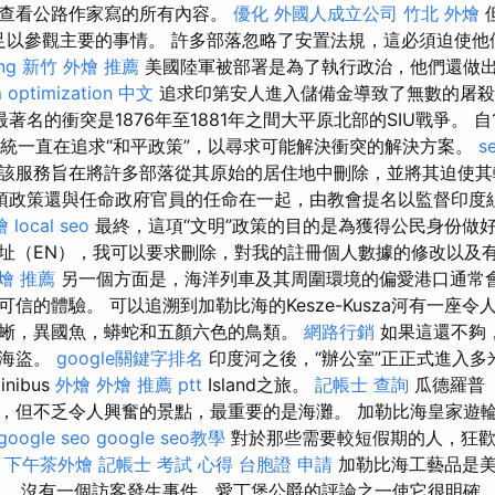
以查看公路作家寫的所有內容。
優化
外國人成立公司
竹北 外燴
足以參觀主要的事情。 許多部落忽略了安置法規，這必須迫使他
ng
新竹 外燴 推薦
美國陸軍被部署是為了執行政治，他們還做
m
optimization 中文
追求印第安人進入儲備金導致了無數的屠
著名的衝突是1876年至1881年之間大平原北部的SIU戰爭。 自
特總統一直在追求“和平政策”，以尋求可能解決衝突的解決方案。
s
該服務旨在將許多部落從其原始的居住地中刪除，並將其迫使其
項政策還與任命政府官員的任命在一起，由教會提名以監督印度
燴
local seo
最終，這項“文明”政策的目的是為獲得公民身份做
址（EN），我可以要求刪除，對我的註冊個人數據的修改以及
燴 推薦
另一個方面是，海洋列車及其周圍環境的偏愛港口通常
信的體驗。 可以追溯到加勒比海的Kesze-Kusza河有一座
蜥，異國魚，蟒蛇和五顏六色的鳥類。
網路行銷
如果這還不夠
的海盜。
google關鍵字排名
印度河之後，“辦公室”正正式進入
nibus
外燴
外燴 推薦 ptt
Island之旅。
記帳士 查詢
瓜德羅普（G
，但不乏令人興奮的景點，最重要的是海灘。 加勒比海皇家遊輪
google seo
google seo教學
對於那些需要較短假期的人，狂歡節
。
下午茶外燴
記帳士 考試 心得
台胞證 申請
加勒比海工藝品是美
。 沒有一個訪客發生事件，愛丁堡公爵的評論之一使它很明確