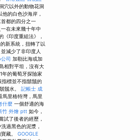
石洞穴以外的動物花洞
以他的白色沙海岸，
其首都的四分之一
之一在未來幾十年中
年的《印度重組法》，
的新系統，扭轉了以
，並減少了非印度人
o公司
加勒比海或加
島相對平坦，沒有大
11年的葡萄牙探險家
該指標並不指鬍鬚的
的鬍鬚水。
記帳士 成
看馬里格特灣，馬里
考什麼
一個舒適的海
新竹 外燴 ptt
如今，
嘗試了後者的經歷，
布中洗過黑色的泥漿，
的寶藏。
GOOGLE