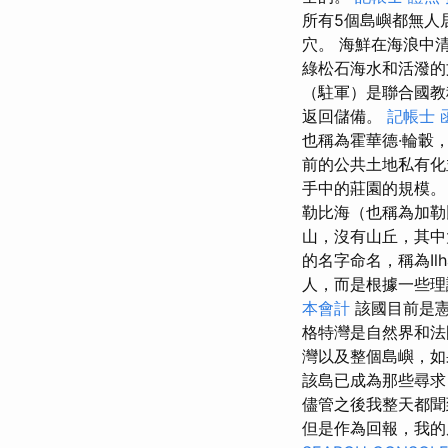
所有5個島嶼都無人
穴。 海鮮在海浪中
綠松石海水和活潑的
（駐軍）是聯合國教
返回儲備。
記帳士 
也稱為霍華德·輪轂
前的公共土地私有
手中的莊園的規模。
勒比海（也稱為加勒
山，沒有山丘，其中
的名字命名，稱為Ilha
人，而是根據一些理
本會計
該國目前是憲
格特灣是自然界和法
灣以及整個島嶼，如
該島已成為那些尋求
儘管之後我整天都
但是作為回報，我的