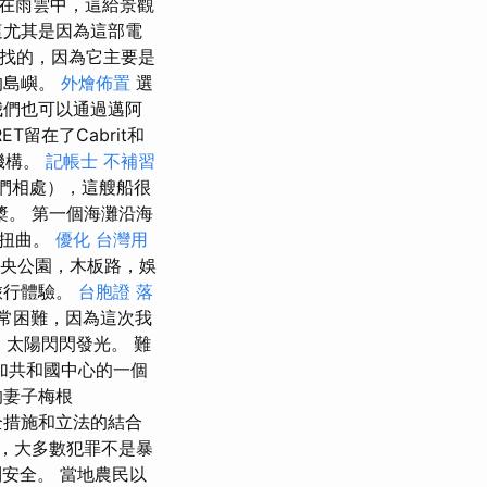
裹在雨雲中，這給景觀
這尤其是因為這部電
找的，因為它主要是
的島嶼。
外燴佈置
選
我們也可以通過邁阿
T留在了Cabrit和
機構。
記帳士 不補習
們相處），這艘船很
。 第一個海灘沿海
輕扭曲。
優化 台灣用
中央公園，木板路，娛
旅行體驗。
台胞證 落
非常困難，因為這次我
度，太陽閃閃發光。 難
加共和國中心的一個
他的妻子梅根
全措施和立法的結合
，大多數犯罪不是暴
安全。 當地農民以