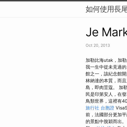
如何使用長尾
Je Mark
Oct 20, 2013
加勒比海utak，加勒
我一生中從未見過
館之一，該紀念館開
林納達的本質，而
島，即肉荳蔻。 加
民是印第安人，在發
鳥類世界，這裡有4
旅行社 台胞證
Vis
前，法國部分更加
的景點中脫穎而出