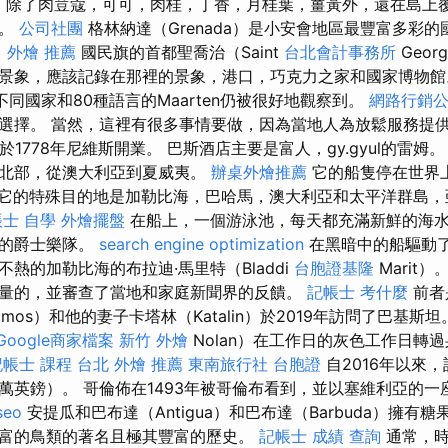
E
除了肉荳蔻，可可，肉桂，丁香，月桂葉，薑黃外，還在島上
香。
公司社團
格林納達（Grenada）是小安會地區最豐富多彩的
。
外燴 推薦
國民旗的首都聖喬治（Saint
台北會計事務所
Geo
景象，應該記錄在那裡的景象，港口，巧克力之家和國家博物
不同國家和80種語言的Maarten仍被很好地觀察到。
網路行銷
選擇。 當然，這裡有很多事情要做，因為當地人為放鬆服務提
oda於1778年尼維斯開業。 巴斯酒店主要是富人，gy.gyul的雷
達北部，從澳大利亞到夏威夷。
辦桌外燴推薦
它的船隻停在世界上
它的特殊目的地是加勒比海，巴哈馬，澳大利亞和太平洋群島，
士 自學
外燴擺盤
在船上，一個游泳池，每天都充滿新鮮的海
里的爵士樂隊。
search engine optimization
在黑暗中的船驅動
熱的加勒比海的布拉迪·馬里特（Bladdi
台胞證基隆
Marit
量的，並審查了當地和家庭新聞界的反饋。
記帳士 考什麼
前者
mos）和他的妻子卡塔林（Katalin）於2019年訪問了巴基斯
Google商家檔案
新竹 外燴
Nolan）在工作日的灰色工作日轉
記帳士 課程
台北 外燴 推薦
東南旅行社 台胞證
自2016年以來
50萬英鎊）。 哥倫佈在1493年被哥倫布看到，並以塞維利亞的
seo
安提瓜和巴布達（Antigua）和巴布達（Barbuda）擁有
富的鳥類的著名且極其豐富的歷史。
記帳士 成績 查詢
通常，時