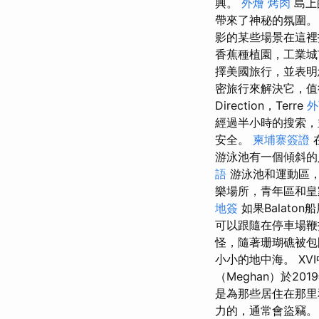
興。
外燴 烤肉
島上
帶來了神秘的氛圍。
影的某些場景在這
香蕉種植園，工業城
擇美國旅行，並表明
密旅行來解決它，值
Direction，Terre
外
經過半小時的搜索，
安全。
柬埔寨簽證
游泳池有一個傾斜的
語
游泳池和運動區
樂場所，青年區和
地簽
如果Balat
可以跟隨在停車場
怪，隨著珊瑚礁被包
小小的地中海。 XVI
（Meghan）於20
是為那些居住在那
力的，通常會盜竊