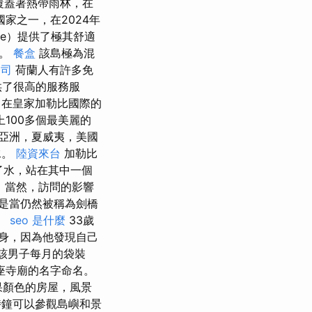
覆蓋著熱帶雨林，在
國家之一，在2024年
rge）提供了極其舒適
館。
餐盒
該島極為混
公司
荷蘭人有許多免
供了很高的服務服
姆。 在皇家加勒比國際的
100多個最美麗的
亞洲，夏威夷，美國
水。
陸資來台
加勒比
了水，站在其中一個
）。 當然，訪問的影響
是當仍然被稱為劍橋
坦。
seo 是什麼
33歲
過身，因為他發現自己
，該男子每月的袋裝
一座寺廟的名字命名。
糖果顏色的房屋，風景
鐘可以參觀島嶼和景