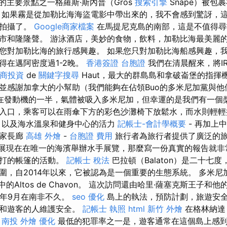
的主要景點之一格羅斯·斯內普（Gros
搜索引擎
Snape）被包
 如果霧是從加勒比海海盜電影中帶出來的，我不會感到驚訝，
裡拍攝了。
Google商家檔案
在馬提尼克島的南部，這是不值得尋
市和隆隆聲。 游泳酒店，美妙的食物，飲料，加勒比海最美麗
您對加勒比海的旅行感興趣。 如果您只對加勒比海船感興趣，
得在邁阿密度過1-2晚。
香港簽證 台胞證
我們在清晨醒來，將IRE
商投資
de
關鍵字搜尋
Haut，最大的群島島和拿破崙堡的指揮
並感謝加拿大的小幫助（我們能夠在佔領Buo的多米尼加黨與他
在發動機的一半，氣體被吸入多米尼加，但幸運的是我們有一個槳
入口，乘客可以在雨傘下方的彩色沙灘椅下放鬆水，而水則輕
，以及海水溫泉和健身中心的活力
記帳士-會計學概要
- 再加上
皇家長廊
高雄 外燴
-
台胞證 費用
旅行者為旅行者提供了廣泛的
on船展現在在唯一的海濱舉辦水手展覽，那麼寫一份真實的報告就
鞭打的帳篷的活動。
記帳士 稅法
巴拉頓（Balaton）是二十七
圍，自2014年以來，它被認為是一個重要的生態系統。 多米尼
中的Altos de Chavon。 這次訪問還由哈里·薩塞克斯王子和
19年9月在南非不久。
seo 優化
島上的執法，預防計劃，旅遊安
里和遊客的人維護安全。
記帳士 執照
html
新竹 外燴
在格林納達
。
南投 外燴
優化
最低的犯罪率之一是，遊客通常在這個島上感到