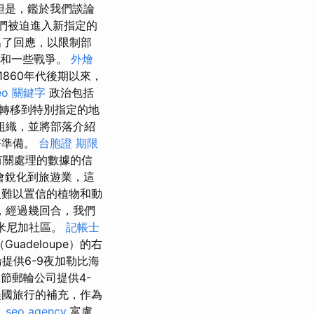
但是，鑑於我們談論
們被迫進入新指定的
出了回應，以限制部
殺和一些戰爭。
外燴
1860年代後期以來，
eo 關鍵字
政治包括
轉移到特別指定的地
組織，並將部落介紹
好準備。
台胞證 期限
有關處理的數據的信
會銳化到旅遊業，這
令人難以置信的植物和動
，經過幾回合，我們
多米尼加社區。
記帳士
uadeloupe）的右
提供6-9夜加勒比海
郵輪​​公司提供4-
國旅行的補充，作為
。
seo agency
富盧