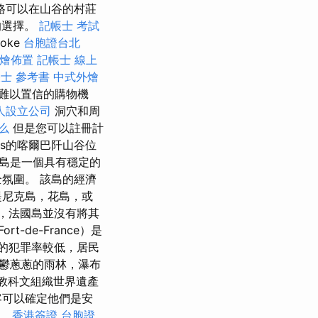
格可以在山谷的村莊
的選擇。
記帳士 考試
oke
台胞證台北
燴佈置
記帳士 線上
士 參考書
中式外燴
難以置信的購物機
人設立公司
洞穴和周
什么
但是您可以註冊計
les的喀爾巴阡山谷位
該島是一個具有穩定的
氛圍。 該島的經濟
提尼克島，花島，或
，法國島並沒有將其
rt-de-France）是
島的犯罪率較低，居民
鬱蔥蔥的雨林，瀑布
合國教科文組織世界遺產
客可以確定他們是安
園。
香港簽證 台胞證