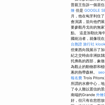
普親王告訴一個居住
燴
但是
GOOGLE S
月，他在匈牙利住
會演講，並向他們展示
要參觀丹戈街的無家
點。 這是加勒比海
國統治者，就像現在是I
台胞證 旅行社
klo
些東西向我展示了加勒
紀之交時由非洲奴
托弗島的西部，象徵
為觀止的動物群和植物
蔥的熱帶森林。
se
報名費
Trois P
所謂的水療中心，地
了令人難以置信的
南端的Grande
外燴
好，但只有在您想放