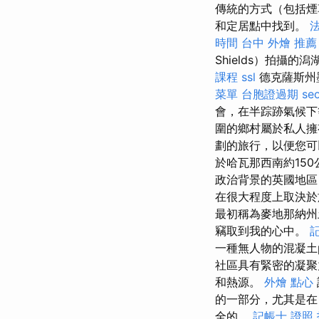
傳統的方式（包括煙
和定居點中找到。
時間
台中 外燴 推薦
Shields）拍攝
課程
ssl
德克薩斯州
菜單
台胞證過期
se
會，在半踪跡氣候下
圍的鄉村屬於私人擁
劃的旅行，以便您可
於哈瓦那西南約15
政治背景的英國地區
在很大程度上取決於
最初稱為麥地那納
竊取到我的心中。
一種無人物的混凝土
社區具有緊密的凝
和熱源。
外燴 點心
的一部分，尤其是在
全的。
記帳士 證照