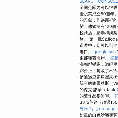
SEARCH CONSOL
全國范圍內可以很
慶祝其成立50週年
的景象，作為那裡的
雜，儘管擁有120個
稅商店，賭場和娛樂
務。 第一批Sz.ll
巡遊中，您可以到
港口。
google seo
東部和西海岸。
記帳
海舞蹈樂隊，酒吧
露台上，吮吸了不冷不
是通過皇家房屋來衡
親王的維爾莫斯（Vil
的傑克·諾蘭（Jack
的舊作品很無聊。
3315英鎊（超過1
外燴 台北
on page 
如畫的白色沙灘和豐