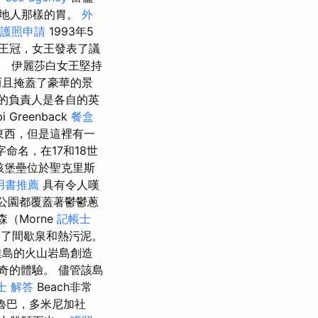
當地人那樣的胃。
外
護照申請
1993年5
王冠，女王發表了議
。 伊麗莎白女王堅持
而且掩蓋了豪華的景
家的負責人是各自的英
reenback
餐盒
東西，但是這裡有一
命名，在17和18世
該堡壘位於聖克里斯
用書推薦
具有令人嘆
國家公園都覆蓋著鬱鬱蔥
（Morne
記帳士
充滿了間歇泉和熱污泥。
島的火山岩島創造
奇的體驗。 儘管該島
士 解答
Beach非常
魯巴，多米尼加社