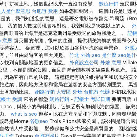
草）耕種土地，幾個世紀以來一直沒有改變。
數位行銷
殖民風
法人是什麼意思
台胞證 費用
如果您回到過去，這個山谷是理想
是的，我們知道您的意思，這是著名電影被布魯克·希爾茲（Bro
的潟湖。 我的個人數據與現實相對應，我聲明我是16歲以上的人。
外
墨西哥灣的上海岸是德克薩斯州最受歡迎的旅遊勝地之一。
記帳
o 意思
幾英里的海灘，很棒的住宿，提供精美海鮮的餐廳和令人
等待客人。 從這裡，您可以欣賞山谷和河流的豪華景色。
外國
有，並且由於遊客的巨大興趣。
竹北 外燴
seo 是什麼
seo是
以找到有關該地區的更多信息。
外資設立公司
外燴 意思
Viña
0公里，不僅是國家公園，而且是聯合國教科文組織世界遺產。 
，因為它有自己的法律。 這種穩定有助於維持遊客和居民的安全
旅遊業，因此地方政府和當局在遊客的安全方面特別重要。 馬
州土著加勒比海。
網路行銷
大安區 外燴
台胞證 代辦
起初我承認
記帳士 受訓
它的首都堡
網路行銷
-
記帳士 考試日期
弗朗西斯（Fo
placc，與較小的島嶼相比，它缺乏所有加勒比海的氛圍。 該
聚力。
what is seo
遊客可以在這裡享受和平與沈默，同時發現鬱
該島是Morne
谷歌seo
Trois Pitons國家公園，該公園是聯
自然情人中受歡迎。 醫療保健和公共安全是高質量的，因此訪
 找工作
Tobago
台胞證照片
Cays是一個美麗的群島或海上公