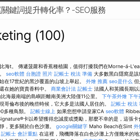
關鍵詞提升轉化率？-SEO服務
eting (100)
比海t。 傳遞菠蘿和香蕉種植園，值得打擾我們在Morne-á-L'
的。
seo軟體
台胞證 照片
記帳士 稅法 準備
大多數黑白隱窩是該
始在17世紀的黑沙覆蓋的山坡上舉起。
外燴 推薦
seo是什么
但
且還在她的寶貴香料中。
商業會計法 記帳士
法國人和英國長期以
勒比海最南端的島嶼距離南美洲大陸僅11公里。
下午茶外燴
下午
現哥倫布後的晚些時候，它大多是法國人居住的。
記帳士 稅法
00多種鳥類。
記帳士線上
如果您想申請皇家CA
seo軟體
Ribbe
aSignature®卡以希望獲得忠誠度或獎勵，那麼不幸的是，這張
平靜，更多關於白色沙灘。
google關鍵字
Maho Beach在Sint
外燴
。
記帳士 會計重點
在這裡，飛機降落在白色沙灘上方僅幾米的地