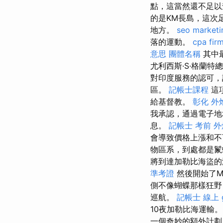
點，這當然還不足
的是KM長島，這次
地方。
seo marketi
落的運動。
cpa fir
意思
團體名稱
其中最
尤利西斯·S·格蘭
對印度服務的認可，
區。
記帳士課程
這
給基督教。
彰化 外
我承認，通過電子地
息。
記帳士 考前
外
會導致價格上漲和不可
物區系，到處都是鬣
將到達加勒比海盜
準考證
然後開始了Mi
側不像蝴蝶那樣狂野
巡航。
記帳士 線上
10夜加勒比海運輸
一個奇妙的額外計劃