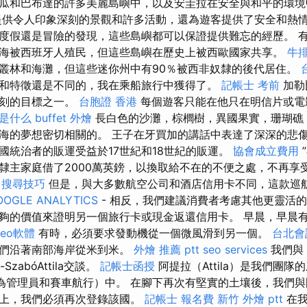
瓜和巴布達的許多美麗島嶼中，以及安圭拉在安全與和平的環
供令人印象深刻的景觀和許多活動，還為遊客提供了安全和熱情
度假還是冒險的發現，這些島嶼都可以保證提供難忘的經歷。 
海被西班牙人殖民，但這些島嶼在歷史上被西歐國家共享。
牛排
叢林和海灘，但這些迷你州中有90％被西非奴隸的後代居住。
和特徵還是不同的，我在乘船旅行中獲得了。
記帳士 考前
加勒
深刻的目標之一。
台胞證 香港
每個遊客只能在他只在明信片或電
o是什么
buffet 外燴
長白色的沙灘，棕櫚樹，異國果實，珊瑚礁
海的夢想密切相關的。 王子在牙買加的講話中表達了深深的悲
國統治者的販運受益於17世紀和18世紀的販運。
協會成立費用
隸主家庭借了2000萬英鎊，以換取給不在的不便之處，不再享
e 搜尋技巧
但是，與大多數航空公司和酒店信用卡不同，這款巡
OOGLE ANALYTICS
- 相反，我們建議消費者考慮其他更靈活
夠的價值來證明另一個旅行卡或現金返還信用卡。 早晨，早晨
seo軟體
有時，必須要求發動機從一個微風滑到另一個。
台北會
我們沿著南部海岸從米到米。
外燴 推薦 ptt
seo services
我們與
si-SzabóAttila交談。
記帳士函授
阿提拉（Attila）是我們團隊
團（稱為管理員和賽車航行）中。 在腳下再次有堅實的土壤後，我們
壤上，我們必須再次登錄該國。
記帳士 報名費
新竹 外燴 ptt
在我