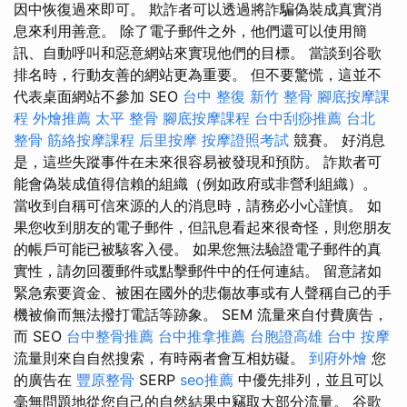
因中恢復過來即可。 欺詐者可以透過將詐騙偽裝成真實消
息來利用善意。 除了電子郵件之外，他們還可以使用簡
訊、自動呼叫和惡意網站來實現他們的目標。 當談到谷歌
排名時，行動友善的網站更為重要。 但不要驚慌，這並不
代表桌面網站不參加 SEO
台中 整復
新竹 整骨
腳底按摩課
程
外燴推薦
太平 整骨
腳底按摩課程
台中刮痧推薦
台北
整骨
筋絡按摩課程
后里按摩
按摩證照考試
競賽。 好消息
是，這些失蹤事件在未來很容易被發現和預防。 詐欺者可
能會偽裝成值得信賴的組織（例如政府或非營利組織）。
當收到自稱可信來源的人的消息時，請務必小心謹慎。 如
果您收到朋友的電子郵件，但訊息看起來很奇怪，則您朋友
的帳戶可能已被駭客入侵。 如果您無法驗證電子郵件的真
實性，請勿回覆郵件或點擊郵件中的任何連結。 留意諸如
緊急索要資金、被困在國外的悲傷故事或有人聲稱自己的手
機被偷而無法撥打電話等跡象。 SEM 流量來自付費廣告，
而 SEO
台中整骨推薦
台中推拿推薦
台胞證高雄
台中 按摩
流量則來自自然搜索，有時兩者會互相妨礙。
到府外燴
您
的廣告在
豐原整骨
SERP
seo推薦
中優先排列，並且可以
毫無問題地從您自己的自然結果中竊取大部分流量。 谷歌