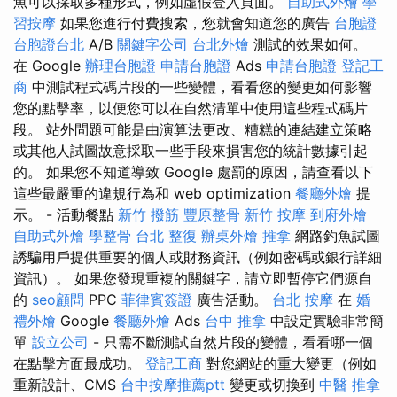
魚可以採取多種形式，例如虛假登入頁面。
自助式外燴
學
習按摩
如果您進行付費搜索，您就會知道您的廣告
台胞證
台胞證台北
A/B
關鍵字公司
台北外燴
測試的效果如何。
在 Google
辦理台胞證
申請台胞證
Ads
申請台胞證
登記工
商
中測試程式碼片段的一些變體，看看您的變更如何影響
您的點擊率，以便您可以在自然清單中使用這些程式碼片
段。 站外問題可能是由演算法更改、糟糕的連結建立策略
或其他人試圖故意採取一些手段來損害您的統計數據引起
的。 如果您不知道導致 Google 處罰的原因，請查看以下
這些最嚴重的違規行為和 web optimization
餐廳外燴
提
示。 - 活動餐點
新竹 撥筋
豐原整骨
新竹 按摩
到府外燴
自助式外燴
學整骨
台北 整復
辦桌外燴
推拿
網路釣魚試圖
誘騙用戶提供重要的個人或財務資訊（例如密碼或銀行詳細
資訊）。 如果您發現重複的關鍵字，請立即暫停它們源自
的
seo顧問
PPC
菲律賓簽證
廣告活動。
台北 按摩
在
婚
禮外燴
Google
餐廳外燴
Ads
台中 推拿
中設定實驗非常簡
單
設立公司
- 只需不斷測試自然片段的變體，看看哪一個
在點擊方面最成功。
登記工商
對您網站的重大變更（例如
重新設計、CMS
台中按摩推薦ptt
變更或切換到
中醫 推拿