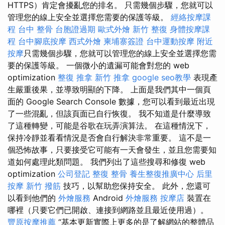
HTTPS）肯定會擾亂您的排名。 只需幾個步驟，您就可以
管理您的線上安全並選擇您需要的保護等級。
經絡按摩課
程
台中 整骨
台胞證過期
歐式外燴
新竹 整復
身體按摩課
程
台中腳底按摩
西式外燴
柬埔寨簽證
台中運動按摩
附近
按摩
只需幾個步驟，您就可以管理您的線上安全並選擇您需
要的保護等級。 一個微小的遺漏可能會對您的 web
optimization
整復 推拿
新竹 推拿
google seo教學
表現產
生嚴重後果，並導致明顯的下降。 上面是我們其中一個頁
面的 Google Search Console 數據，您可以看到最近出現
了一些混亂，但該頁面已自行恢復。 我不知道是什麼導致
了這種轉變，可能是谷歌在玩弄演算法。 在這種情況下，
保持冷靜並看看情況是否會自行解決非常重要。 這不是一
個恐怖故事，只要接受它可能有一天會發生，並且您需要知
道如何處理此類問題。 我們列出了這些搜尋和修復 web
optimization
公司登記
整復 整骨
養生整復推廣中心
后里
按摩
新竹 撥筋
技巧，以幫助您保持安全。 此外，您還可
以看到他們的
外燴服務
Android
外燴服務
按摩店
裝置在
哪裡（只要它們已開啟、連接到網路並且最近使用過）。
豐原按摩推薦
“基本更新實際上更多的是了解網站的整體品