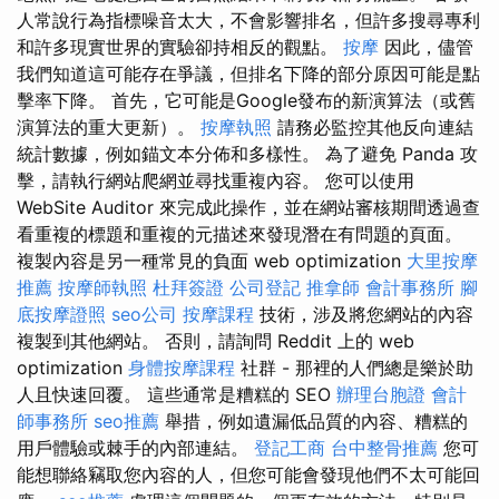
人常說行為指標噪音太大，不會影響排名，但許多搜尋專利
和許多現實世界的實驗卻持相反的觀點。
按摩
因此，儘管
我們知道這可能存在爭議，但排名下降的部分原因可能是點
擊率下降。 首先，它可能是Google發布的新演算法（或舊
演算法的重大更新）。
按摩執照
請務必監控其他反向連結
統計數據，例如錨文本分佈和多樣性。 為了避免 Panda 攻
擊，請執行網站爬網並尋找重複內容。 您可以使用
WebSite Auditor 來完成此操作，並在網站審核期間透過查
看重複的標題和重複的元描述來發現潛在有問題的頁面。
複製內容是另一種常見的負面 web optimization
大里按摩
推薦
按摩師執照
杜拜簽證
公司登記
推拿師
會計事務所
腳
底按摩證照
seo公司
按摩課程
技術，涉及將您網站的內容
複製到其他網站。 否則，請詢問 Reddit 上的 web
optimization
身體按摩課程
社群 - 那裡的人們總是樂於助
人且快速回覆。 這些通常是糟糕的 SEO
辦理台胞證
會計
師事務所
seo推薦
舉措，例如遺漏低品質的內容、糟糕的
用戶體驗或棘手的內部連結。
登記工商
台中整骨推薦
您可
能想聯絡竊取您內容的人，但您可能會發現他們不太可能回