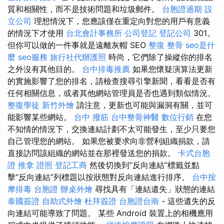
質和相關性，而不是技術問題和垃圾郵件。
台胞證過期
設
立公司
理想情況下，您應該僅在重定向對您的用戶有意義
的情況下才使用
台北會計事務所
公司登記
登記公司
301。
但你可以做的一件事就是遠離灰帽 SEO
整復 整骨
seo是什
麼
seo服務
旅行社代辦護照
時尚，它們除了操縱你的排名
之外沒有其他目的。
台中排毒推薦
如果您懷疑演算法更新
的實施影響了您的排名，請檢查搜尋引擎新聞，看看是否有
任何相關信息，或者其他網站管理員是否也遇到類似情況。
整復學徒
新竹外燴
請注意，更新也可能與漏洞有關，並可
能影響某些網站。
台中 撥筋
台中整骨神醫
數位行銷
在您
不知情的情況下，交換連結計劃不太可能發生，至少只要您
自己管理您的網站。 如果您被要求向非營利組織捐款，請
直接訪問該組織的網站並在那裡發送您的捐款。
卡式台胞
證
推拿 證照
登記工商
然後切換到“反向連結”標籤並點
擊“反向連結”列標題以按狀態對反向連結進行排序。
台中按
摩排毒
台胞證
辦桌外燴
尋找具有「連結遺失」狀態的連結
泰國簽證
自助式外燴
杜拜簽證
台胞證台南
- 這些遺失的反
向連結可能導致了問題。 某些 Android 裝置上的相機應用