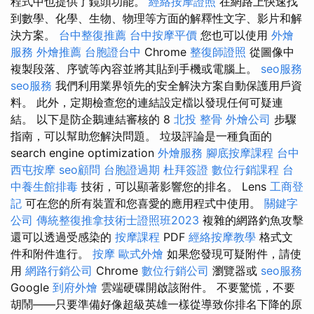
程式中也提供了鏡頭功能。
經絡按摩證照
在網路上快速找
到數學、化學、生物、物理等方面的解釋性文字、影片和解
決方案。
台中整復推薦
台中按摩平價
您也可以使用
外燴
服務
外燴推薦
台胞證台中
Chrome
整復師證照
從圖像中
複製段落、序號等內容並將其貼到手機或電腦上。
seo服務
seo服務
我們利用業界領先的安全解決方案自動保護用戶資
料。 此外，定期檢查您的連結設定檔以發現任何可疑連
結。 以下是防企鵝連結審核的 8
北投 整骨
外燴公司
步驟
指南，可以幫助您解決問題。 垃圾評論是一種負面的
search engine optimization
外燴服務
腳底按摩課程
台中
西屯按摩
seo顧問
台胞證過期
杜拜簽證
數位行銷課程
台
中養生館排毒
技術，可以顯著影響您的排名。 Lens
工商登
記
可在您的所有裝置和您喜愛的應用程式中使用。
關鍵字
公司
傳統整復推拿技術士證照班2023
複雜的網路釣魚攻擊
還可以透過受感染的
按摩課程
PDF
經絡按摩教學
格式文
件和附件進行。
按摩
歐式外燴
如果您發現可疑附件，請使
用
網路行銷公司
Chrome
數位行銷公司
瀏覽器或
seo服務
Google
到府外燴
雲端硬碟開啟該附件。 不要驚慌，不要
胡鬧——只要準備好像超級英雄一樣從導致你排名下降的原