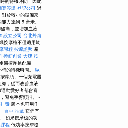
小時的待機時間，因此
埔寨簽證
登記公司
過
，對於較小的設備來
的能力達到 6 毫米。
和酸痛，並增加血液
摩
設立公司
台北外燴
織按摩槍不僅適用於
摩課程
按摩證照
產
司
撥筋創業
大腿 按
組織按摩槍配備
小時的待機時間。
歐
按摩頭、一個充電器
組織，從而改善血液
和運動愛好者都會喜
，避免手臂顫抖。 -
摩排毒
版本也可用作
。
台中 推拿
它們有
。 如果按摩槍的功
銷課程
低功率按摩槍