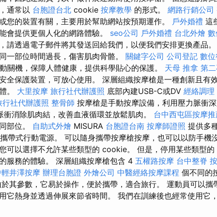
息，通常以
台胞證台北
cookie
按摩教學
的形式。
網路行銷公司
或您的裝置有關，主要用於幫助網站按預期運作。
戶外婚禮
這
能會提供更個人化的網路體驗。
seo公司
戶外婚禮
台北外燴
數
，請透過電子郵件將其發送回給我們，以便我們安排更換產品。
同一部位時間過長，傷害肌肉骨骼。
關鍵字公司
公司登記
數位
自動關機，保障人體健康，提供科學貼心的保護。
天母 推拿
第二
安全保護裝置，可放心使用。 深層組織按摩槍是一種創新且有
身體。
大里按摩
旅行社代辦護照
底部內建USB-C或DV
經絡調理
旅行社代辦護照
整骨師
按摩槍是手動按摩設備，利用壓力脈衝
脈衝消除肌肉結，改善血液循環並放鬆肌肉。
台中西屯區按摩推
不同部位。
自助式外燴
MISURA
台胞證台南
按摩師證照
提供多
作攜帶式行動電源。 可以隨身攜帶按摩槍按摩，也可以以防手機
可以選擇不允許某些類型的 cookie。 但是，停用某些類型的 c
的服務的體驗。 深層組織按摩槍包含 4
五權路按摩
台中整脊
中輕井澤按摩
辦理台胞證
外燴公司
中醫經絡按摩課程
個不同的
由於其參數，它易於操作，便於攜帶，適合旅行。 運動員可以攜
用它熱身並透過伸展來節省時間。 我們在訓練後也經常使用它