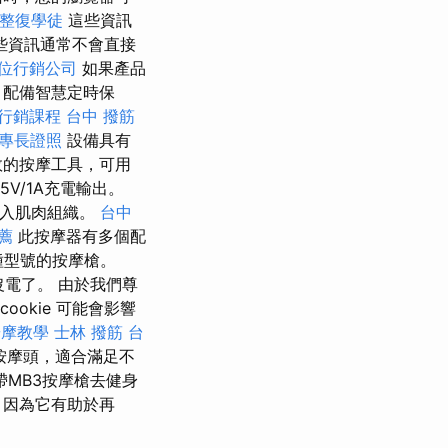
整復學徒
這些資訊
些資訊通常不會直接
位行銷公司
如果產品
 配備智慧定時保
行銷課程
台中 撥筋
專長證照
設備具有
效的按摩工具，可用
5V/1A充電輸出。
深入肌肉組織。
台中
薦
此按摩器有多個配
種型號的按摩槍。
沒電了。 由於我們尊
ookie 可能會影響
按摩教學
士林 撥筋
台
按摩頭，適合滿足不
帶MB3按摩槍去健身
，因為它有助於再