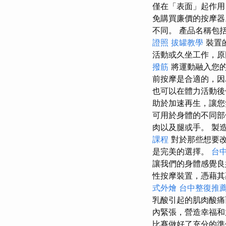
僅在「表面」起作用
免購買廉價的按摩
不同。 產品名稱包
證照
拔罐教學
裝置
活動或久坐工作，原
撥筋
將運動融入您的
前按摩是合適的，因
也可以在體力活動
助於加速再生，讓
可用於身體的不同
肉以及腿或手。 製
課程
對於那些想要改
是完美的選擇。
台中
讓我們的身體感覺
性按摩裝置，憑藉其
式外燴
台中整復推
乳酸引起的肌肉酸
內緊張，營造幸福和
比賽做好了充分的準