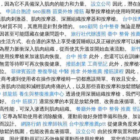
，因為它不具備深入肌肉的能力和力量。
設立公司
因此，潛在
器。
申請台胞證
seo服務
苗栗外燴
撥筋
敲擊按摩槍的使用時間根
括肌肉刺激器、肌肉按摩器、深層組織按摩器和按摩槍。
台中按摩
的材質不同，其應用是針對身體的。
seo顧問
台中整脊
無論是壓
因甚至可能隱藏在健康問題中。
旅行社代辦護照
臺中 整骨 推
生活方式、在合適的床墊上享受優質睡眠以及正確的按摩可以解
為壓力脈衝深入肌肉組織，從而使其升溫並開始血液流動。
新
後使用按摩槍來加速肌肉恢復。
台中 推拿
此外，您還可以在訓練
您無需等待即可再次恢復健康。
撥筋創業
工商登記
此外，按摩槍
部位。
菲律賓簽證
整復學徒
中醫 推拿
外燴推薦
撥筋課程
因此，
造商考慮到使用者在操作按摩槍時一切都應該簡單、有效且安全
善肌肉功能和減輕肌肉疼痛的人，以及那些喜歡按摩和放鬆體
 抓龍筋
養生與整復推廣中心
透過使用深層組織按摩槍，我們
良好。
台中 筋膜刀
適當按摩的本質是放鬆身體、改善血液循環、
高性能，可深入滲透到肌肉組織。
餐廳外燴
臺中 整骨 推薦
登
薦
它專為幫助使用者消除酸痛、運動前做好身體準備和熱身、加
痛而設計。
網路行銷
按摩師執照
台中按摩推薦ptt
從健康角度來
放鬆的氛圍，也能改善血液循環。
設立公司
由於按摩裝置和體
備，因此運動員可以不做伸展運動而使用按摩槍。 當您造訪網