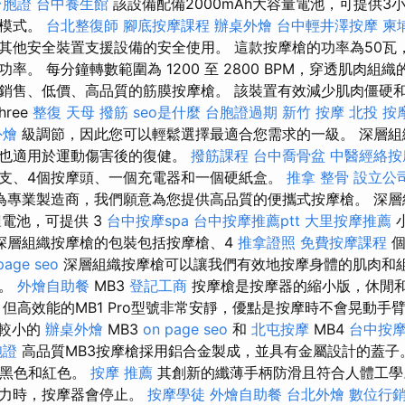
台胞證
台中養生館
該設備配備2000mAh大容量電池，可提供3
摩模式。
台北整復師
腳底按摩課程
辦桌外燴
台中輕井澤按摩
柬
其他安全裝置支援設備的安全使用。 這款按摩槍的功率為50瓦
率。 每分鐘轉數範圍為 1200 至 2800 BPM，穿透肌肉組織
銷售、低價、高品質的筋膜按摩槍。 該裝置有效減少肌肉僵硬
ree
整復
天母 撥筋
seo是什麼
台胞證過期
新竹 按摩
北投 按
外燴
級調節，因此您可以輕鬆選擇最適合您需求的一級。 深層組
，也適用於運動傷害後的復健。
撥筋課程
台中喬骨盆
中醫經絡按
槍一支、4個按摩頭、一個充電器和一個硬紙盒。
推拿 整骨
設立公
為專業製造商，我們願意為您提供高品質的便攜式按摩槍。 深層
量鋰電池，可提供 3
台中按摩spa
台中按摩推薦ptt
大里按摩推薦
深層組織按摩槍的包裝包括按摩槍、4
推拿證照
免費按摩課程
個
page seo
深層組織按摩槍可以讓我們有效地按摩身體的肌肉和
痛。
外燴自助餐
MB3
登記工商
按摩槍是按摩器的縮小版，休閒
但高效能的MB1 Pro型號非常安靜，優點是按摩時不會晃動手臂
較小的
辦桌外燴
MB3
on page seo
和
北屯按摩
MB4
台中按
胞證
高品質MB3按摩槍採用鋁合金製成，並具有金屬設計的蓋子
 黑色和紅色。
按摩 推薦
其創新的纖薄手柄防滑且符合人體工學
壓力時，按摩器會停止。
按摩學徒
外燴自助餐
台北外燴
數位行