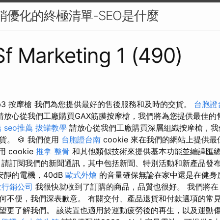
行銷優化的終極清單-SEO是什麼
 Sf Marketing 1 (490)
a Mb3 按摩槍 我們為您提供最好的售後服務和及時的交貨。
台胞證
請放心從我們工廠購買GAX筋膜按摩槍，我們將為您提供最佳的
薦
seo推薦
拔罐教學
請放心從我們工廠購買深層組織按摩槍，我
。 🍪 我們使用
台胞證台南
cookie 來在我們的網站上提供
 cookie
推拿 整骨
和其他類似技術來提供基本功能並編譯匯
，請訂閱我們的新聞通訊，其中包括新聞、特別活動和新產品發
靜的電機，40dB
歐式外燴
的音量確保無論在家中還是在健身
位行銷公司
我很快就收到了訂購的商品，品質也很好。 我們將在 
何不便，我們深表歉意。 有關交付、產品退貨和付款選項的常見
望更了解我們。 該裝置也適用於運動疲勞後的再生，以及運動