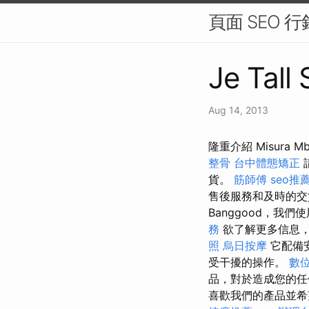
頁面 SEO 
Je Tall
Aug 14, 2013
隆重介紹 Misur
整骨
台中體態矯正
貨。
筋師傅
seo推
售後服務和及時的交貨
Banggood，我們使用
務
欲了解更多信息
照
烏日按摩
它配備安
受干擾的操作。
數
品，對於造成您的任
喜歡我們的產品並希