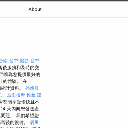
About
台南
台中 撥筋
台中
售後服務和及時的交
們將為您提供最好的
最佳的體驗。 在
總統計資料。
外燴服
布。
后里按摩
推拿 證
房都能享受愉快且不
14 天內向您發送產
問題。 我們希望您
傷害後的復健。
后里