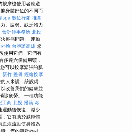
的按摩槍使用者應避
據身體部位的不同而
spa
數位行銷
推拿
力、疲勞、缺乏體力
薦
會計師事務所
北投
決疼痛問題。 運動
竹外燴
台胞證高雄
您
後使用它們，它們有
有多達六個備用頭，
您可以按摩緊張的肌
。
新竹 整骨
經絡按摩
驗的人來說，該設備
可以改善我們的健康並
消除疲勞。 一種功能
記工商
北投 撥筋
歐
速運動後恢復、減少
看，它有助於減輕體
內血液流動使身體為
站時，您的瀏覽器可