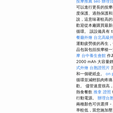
按摩推薦
seo
辦理
可以進行更長的按
度保護、過熱保護和
說，這意味著較高的功
歡迎從本廠購買最新
循環。 該設備具有 th
餐廳外燴
台北高級
運動疲勞後的再生
品包裝​​包括按摩
摩
台中養生會館
作
2000 mAh 大容
式外燴
台胞證照片
和一個硬紙盒。
on 
循環並減輕肌肉疼
歡。 儘管速度很高，
熱食餐飲
推拿 證照
行動電源。
辦理台
兩種顏色可供選擇 -
率較低，當您施加