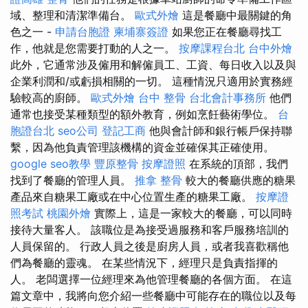
域、整理和清潔準備台。
歐式外燴
這是餐廳中最關鍵的角
色之一 -
申請台胞證
柬埔寨簽證
如果您正在餐廳尋找工
作，他就是您需要打動的人之一。
按摩課程台北
台中外燴
此外，它通常涉及僱用和解僱員工、工資、每日收入以及與
企業利潤和/或虧損相關的一切。 這種情況只適用於實務經
驗較高的廚師。
歐式外燴
台中 整骨
台北會計事務所
他們
通常也接受某種類型的額外教育，例如烹飪藝術學位。
台
胞證台北
seo公司
登記工商
他與會計師和銀行帳戶保持聯
繫，因為他負責管理該機構的資金並確保其正確使用。
google seo教學
豐原整骨
按摩證照
在系統的頂部，我們
找到了餐廳的管理人員。
推拿 整骨
較大的餐廳供應的糖果
產品來自糖果工廠或在中心位置生產的糖果工廠。
按摩證
照考試
桃園外燴
實際上，這是一家較大的餐廳，可以同時
接待大量客人。 該職位是為接受過服務和客戶服務培訓的
人員保留的。 行政人員之後是廚房人員，或者我喜歡稱他
們為餐廳的靈魂。 在某些情況下，經理只是負責指揮的
人。 老闆選擇一位經理來為他管理餐廳的各個方面。 在這
篇文章中，我將向您介紹一些餐廳中可能存在的職位以及每