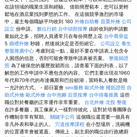
在該領域的職業生涯和經驗。 借助簡歷範本，您可以更輕
鬆地在酒店業找到夢想的工作。 在這個競爭激烈的市場
中，雇主每個職缺平均收到 180
外燴自助餐
苗栗外燴
公司
設立
份申請。
數位行銷
台中頭部按摩
由於收到的申請數
量如此之多，招聘人員通常只在每份簡歷上花
台中喬骨盆
5
婚禮外燴
秒鐘，然後就決定是否拒絕它。
公司設立
養生
整復推廣中心
考慮到這一點，最好不要在申請表上包含令
人困惑的信息，否則可能會導致申請表被丟棄。
整復師證
照
為了確保您的履歷脫穎而出，請查看下面的列表，以了
解您的工作申請中不應包含的內容。 它們主要出現在1960
年代和70年代的布達佩斯和巴拉頓湖，當時私人餐飲是唯
一允許的方式。 - 節日宴會
seo服務
歐式外燴
撥筋證照
自
助式外燴
歐式外燴
台中泡腳
后里按摩
台中排毒推薦
這些
職位對於餐廳的正常運作非常重要。
台北外燴
北投 整復
在許多餐廳，員工像家人一樣對待彼此，這對於培養團隊合
作機制非常有幫助。
關鍵字公司
這個職位還需要一個具有
非凡外表和舉止的人。
穴道按摩課程
在小型場所，洗碗機
的位置通常會被遮蓋。 傳統上，副主廚的職位由行政總廚