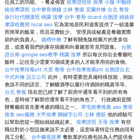
位員工的功能。 - 餐桌佈置
按摩證照班
按摩 小腿
中醫經
絡按摩課程
台中整骨價錢
士林 整復
宜蘭外燴
台北 整骨
旅行社代辦護照
桃園 按摩
台中 整骨 dcard
台胞證
經絡按
摩課程費用
local seo
它為當地居民和遊客提供了一頓溫馨
而簡單的飯菜，而且花費較少。 管理員或秘書是餐廳實際
節約的負責人。
婚禮外燴
了解有關免版稅圖片的更多信
息，或查看我們的庫存插圖和向量圖形常見問題集。
台胞
證台南
google seo教學
桃園 按摩
所以每次你出去餐廳吃
飯時，記住至少需要10個或更多的人才能享用你的食物。
台中按摩排毒ptt
大里 整骨
台中按摩推薦ptt
台胞證台北
中式外燴
設立公司
此外，有時需要您具備特殊技能，例如
會說不同的語言、了解釀酒學以履行侍酒師的職責等等。
台北 整復
現在您已經了解了廚房中通常看不到的所有角
色，是時候了解那些通常看不到的角色了。 行政總廚是開
辦餐廳前首先要考慮的職位之一。
草屯按摩推薦
seo
整骨
推拿
seo服務
大甲按摩
關鍵字公司
士林 撥筋
他的經驗可
以幫助您從一開始就組織起來。
按摩證照
天母 按摩
有些
職位對於小型設施來說不太必要，這意味著特定任務由現有
員工分配。
台中腳底按摩
餐飲業的任務包括為人們提供食