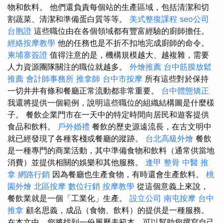
物和飲料。 他們還負責每個站的生產區域，包括清潔和切
割蔬菜、清潔和準備蛋白質等等。
美式整復課程
seo公司
台胞證
這些職位由在各個領域都有豐富經驗的廚師擔任。
經絡按摩教學
他的任務也是不折不扣地完成廚師的命令。
柬埔寨簽證
值得注意的是，機構規模越大、越複雜，需要
人力資源團隊關注的職位就越多。
外燴推薦
台中筋膜放鬆
推薦
會計師事務所
推拿師
台中市按摩
所有這些對於保持
一切井井有條和餐廳正常流動都非常重要。
台中體態矯正
我還將提供一個範例，說明這些職位的組織結構圖是什麼樣
子。 餐飲企業門市在一天中的特定時間向居民和遊客提供
食品和飲料。
戶外婚禮
餐飲的歷史源遠流長，在古文明中
就已經發現了各種客棧或餐廳的蹤跡。
台北高級外燴
餐飲
是一種專門的商業活動，其中準備食物和飲料（通常供當地
消費）並提供相關的娛樂和其他服務。
逢甲 整骨
中醫 推
拿
網路行銷
因為餐廳也生產食物，有時還會生產飲料。
桃
園外燴
北區按摩
數位行銷
按摩教學
從這個意義上來說，
餐飲業就是一個「工業化」生產。
設立公司
南屯按摩
台中
推拿
顧名思義，成品（食物、飲料）的提供是一種服務。
在本文中，您將找到一份履歷表範本，可以幫助您撰寫自己