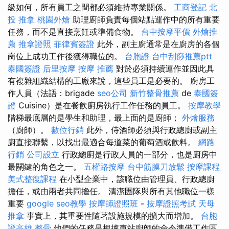
級如何，所有員工之間都必須維持專業關係。
工商登記
北
投 推拿
桃園外燴
助理廚師負責每個站點運作中的所有重要
任務，而不是直接烹飪或準備食物。
台中按摩平價
外燴推
薦
推拿證照
菲律賓簽證
此外，副主廚通常是在廚房的各個
崗位上成功工作後獲得職位的。
台胞證
台中刮痧推薦ptt
泰國簽證
后里按摩
按摩 推薦
對於必須持續運作並因此具
有複雜組織結構的工廠來說，這些員工是必要的。 廚房工
作人員（法語：brigade
seo公司
新竹整骨推薦
de
泰國簽
證
Cuisine）是在餐飲廚房執行工作任務的員工。
按摩教學
階梯最底層的是學生和助理，最上面的是廚師；
外燴服務
（廚師）。
數位行銷
此外，侍酒師必須與行政總廚或副主
廚直接聯繫，以找出最適合每道菜的葡萄酒或飲料。
網路
行銷
公司設立
行政總廚是行政人員的一部分，也是廚房中
最關鍵的角色之一。
五權路按摩
台中筋膜刀放鬆
按摩課程
美式整復課程
在小型企業中，該職位由管理員、行政總廚
擔任，或由兩者共同擔任。 清潔團隊與所有其他職位一樣
重要
google seo教學
按摩師證照班
-
按摩證照考試
天母
推拿
事實上，其重要性隨著設施規模的擴大而增加。
台胞
證高雄
整骨
他們的任務是根據車站廚師的命令準備工作區