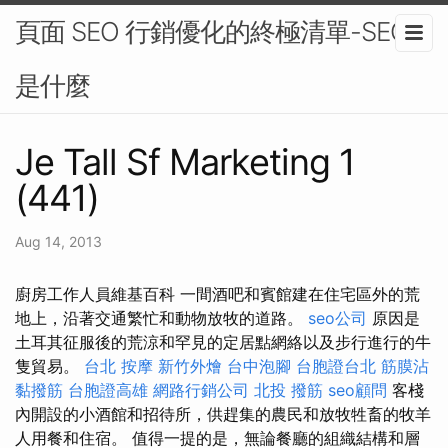
頁面 SEO 行銷優化的終極清單-SEO
是什麼
Je Tall Sf Marketing 1
(441)
Aug 14, 2013
廚房工作人員維基百科 一間酒吧和賓館建在住宅區外的荒
地上，沿著交通繁忙和動物放牧的道路。
seo公司
原因是
土耳其征服後的荒涼和罕見的定居點網絡以及步行進行的牛
隻貿易。
台北 按摩
新竹外燴
台中泡腳
台胞證台北
筋膜沾
黏撥筋
台胞證高雄
網路行銷公司
北投 撥筋
seo顧問
客棧
內開設的小酒館和招待所，供趕集的農民和放牧牲畜的牧羊
人用餐和住宿。 值得一提的是，無論餐廳的組織結構和層