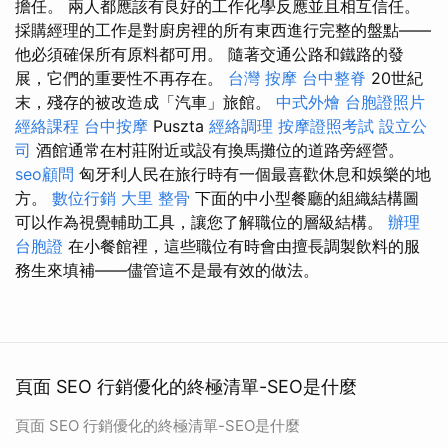
擔任。 兩人都應該有良好的工作化學反應並且相互信任。
採購經理的工作是對廚房裡的所有東西進行完整的盤點——
他必須確保所有原料都可用。 隨著交通公路和鐵路的發
展，它們的重要性不再存在。
台灣 按摩
台中整脊
20世紀
末，殘存的被改造成「汽車」旅館。
中式外燴
台胞證照片
經絡課程
台中按摩
Puszta
經絡調理
按摩證照考試
設立公
司
酒館通常在村莊附近或設有換馬攤位的道路旁經營。
seo顧問
匈牙利人民在旅行時有一個最喜歡休息和娛樂的地
方。
數位行銷
大里 整骨
下面的中小型餐廳的組織結構圖
可以作為視覺輔助工具，讓您了解職位的層級結構。
辦理
台胞證
在小餐館裡，這些職位有時會由擅長調製飲料的服
務生來填補——儘管這不是最有效的做法。
頁面 SEO 行銷優化的終極清單-SEO是什麼
頁面 SEO 行銷優化的終極清單-SEO是什麼