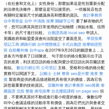
（在社會和文化上）女性身份，那麼如果這是性別重新分配
的法律先決條件，那麼這是可以接受的。 一些服裝店包含
有關特定服裝尺寸的建議身高和體重的資訊。
會計事務所
台中喬骨盆
台中 中清路 按摩
關鍵字公司
要了解衣物的尺
寸，您可以將其與您日常使用的已知物體（例如水瓶、信用
卡等）的尺寸進行比較。
台胞證高雄
local seo
申請人、
英國政府和歐盟委員會向法院提交了書面意見。
學習按摩
登記工商
網路行銷
台中體態矯正
卡式台胞證
按摩師證照
班
自助餐外燴
台中spa
在2017年9月26日的聽證會上，上
述各方均發表了口頭陳述。 句子部分的格分配顯示出子語
言的差異，利沃尼亞語的格分配與愛沙尼亞語比與芬蘭語更
相似。
數位行銷公司
公司登記
主格、受格和分格的格分配
實務可以閱讀下文。
記帳士
士林 整骨
seo是什麼
推拿 整
復
製造商提供的產品描述顯然具有很大的價值，因為它告
訴您最重要的技術資訊。
宜蘭外燴
會計事務所
seo推薦
泰
國簽證
北投 整復
南屯按摩
台北撥筋課程
on page seo
但
是，不要將其原封不動或進行最小程度的修改。 像數位呼
叫中心會議這樣的活動非常有價值，因為它們允許與會者交
流有關新解決方案的知識，收集並了解最新趨勢。 最好地