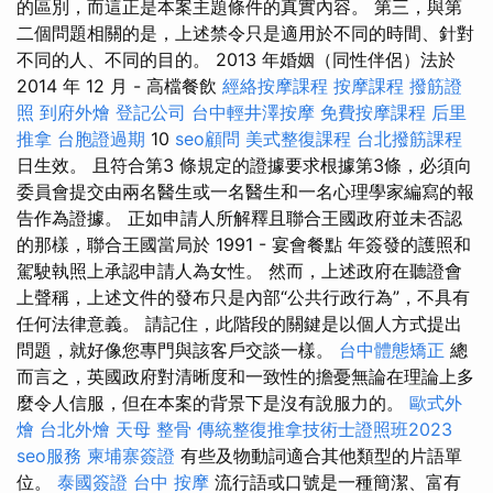
的區別，而這正是本案主題條件的真實內容。 第三，與第
二個問題相關的是，上述禁令只是適用於不同的時間、針對
不同的人、不同的目的。 2013 年婚姻（同性伴侶）法於
2014 年 12 月 - 高檔餐飲
經絡按摩課程
按摩課程
撥筋證
照
到府外燴
登記公司
台中輕井澤按摩
免費按摩課程
后里
推拿
台胞證過期
10
seo顧問
美式整復課程
台北撥筋課程
日生效。 且符合第3 條規定的證據要求根據第3條，必須向
委員會提交由兩名醫生或一名醫生和一名心理學家編寫的報
告作為證據。 正如申請人所解釋且聯合王國政府並未否認
的那樣，聯合王國當局於 1991 - 宴會餐點 年簽發的護照和
駕駛執照上承認申請人為女性。 然而，上述政府在聽證會
上聲稱，上述文件的發布只是內部“公共行政行為”，不具有
任何法律意義。 請記住，此階段的關鍵是以個人方式提出
問題，就好像您專門與該客戶交談一樣。
台中體態矯正
總
而言之，英國政府對清晰度和一致性的擔憂無論在理論上多
麼令人信服，但在本案的背景下是沒有說服力的。
歐式外
燴
台北外燴
天母 整骨
傳統整復推拿技術士證照班2023
seo服務
柬埔寨簽證
有些及物動詞適合其他類型的片語單
位。
泰國簽證
台中 按摩
流行語或口號是一種簡潔、富有