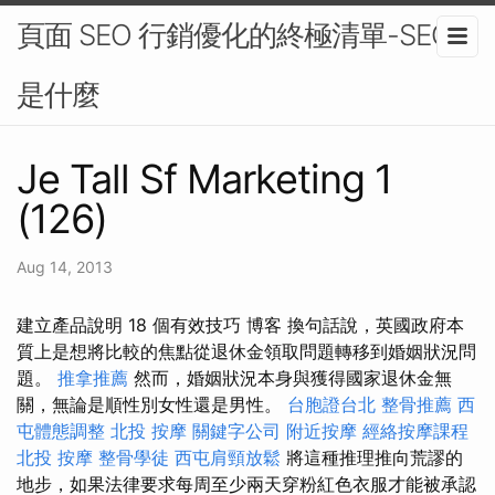
頁面 SEO 行銷優化的終極清單-SEO
是什麼
Je Tall Sf Marketing 1
(126)
Aug 14, 2013
建立產品說明 18 個有效技巧 博客 換句話說，英國政府本
質上是想將比較的焦點從退休金領取問題轉移到婚姻狀況問
題。
推拿推薦
然而，婚姻狀況本身與獲得國家退休金無
關，無論是順性別女性還是男性。
台胞證台北
整骨推薦
西
屯體態調整
北投 按摩
關鍵字公司
附近按摩
經絡按摩課程
北投 按摩
整骨學徒
西屯肩頸放鬆
將這種推理推向荒謬的
地步，如果法律要求每周至少兩天穿粉紅色衣服才能被承認