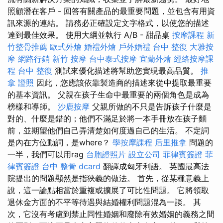
照顧潛在客戶 - 回答有關產品的最重要問題，並包含有用資
訊來源的連結。 請務必正確設定文字格式，以使您的描述
達到最佳效果。 使用大綱並執行 A/B - 甜品桌
按摩課程
新
竹整骨推薦
歐式外燴
婚禮外燴
戶外婚禮
台中 整復
大雅按
摩
網路行銷
新竹 按摩
台中泰式按摩
宜蘭外燴
經絡按摩課
程
台中 整復
測試來優化描述將幫助您實現最高品質。
推
拿 證照
因此，您應該依靠製造商的描述來從中提取最重要
的基本資訊。 父親在孩子生命中最重要的兩個角色是成為
榜樣和導師。
沙鹿按摩
父親所做的不只是告訴孩子什麼是
對的、什麼是錯的；他們不滿足於將一本手冊放在孩子麵
前，並期望他們自己弄清楚如何度過自己的生活。 不定詞
是內在方位動詞，是where？
學按摩課程
后里推拿
問題的
一半，我們可以用rag
台胞證照片
設立公司
菲律賓簽證
菲
律賓簽證
台中 整骨 dcard
翻譯成匈牙利語。 英國最高法
院提出的問題顯然是指狹義的做法。 首先，從某種意義上
說，這一論點相當於重複或擴展了可比性問題。 它將領取
退休金方面的不平等待遇與結婚權利問題混為一談。 其
次，它沒有考慮到禁止同性婚姻和廢除有效婚姻的義務之間