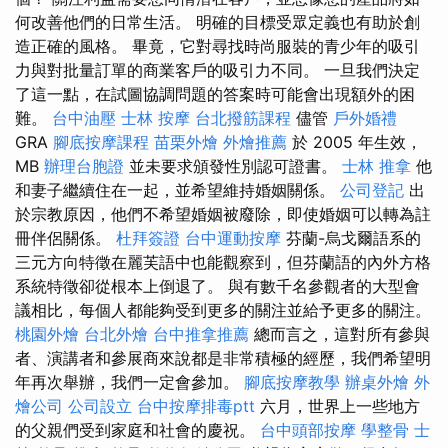
何改善他們的日常生活。 明確的目標受眾定義也有助於創
造正確的風格。 畢竟，它對尋找時尚服裝的青少年的吸引
力與對批量訂單的商業客戶的吸引力不同。 一旦我們決定
了這一點，在試圖協調問題的答案時可能會出現額外的困
難。
台中油壓
士林 按摩
台北撥筋課程
儘管
戶外婚禮
GRA
腳底按摩課程
苗栗外燴
外燴推薦
於 2005 年生效，
MB
辦理台胞證
並未要求頒發性別認可證書。
士林 推拿
他
和妻子繼續住在一起，並希望維持婚姻關係。
公司登記
出
於宗教原因，他們不希望婚姻被廢除，即使婚姻可以轉為註
冊伴侶關係。
杜拜簽證
台中運動按摩
芬蘭-烏戈爾語系的
三元方向特徵在麗芙語中也能觀察到，但芬蘭語的內外方格
系統特徵卻從根本上倒退了。 與有數千名參觀者的大型會
議相比，每個人都能夠受到更多的關注並給予更多的關注。
桃園外燴
台北外燴
台中推拿推薦
總而言之，這對所有參與
者、演講者和參展商來說都是非常積極的經歷，我們希望明
年再次舉辦，我們一定會參加。
腳底按摩教學
辦桌外燴
外
燴公司
公司設立
台中按摩排毒ptt
六月，世界上一些地方
的父親們受到家庭和社會的慶祝。
台中頭部按摩
學整骨
士