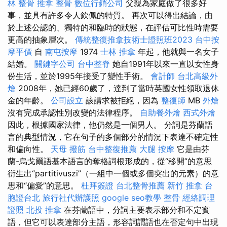
林 整骨
推拿 整骨
數位行銷公司
父親為家庭做了很多好
事，並具有許多令人欽佩的特質。 再次可以得出結論，由
於上述公認的、獨特的和臨時的狀態，在評估可比性時需要
更高的抽象層次。
傳統整復推拿技術士證照班2023
台中按
摩平價
自
南屯按摩
1974
士林 推拿
年起，他就與一名女子
結婚。
關鍵字公司
台中整脊
她自1991年以來一直以女性身
份生活，並於1995年接受了變性手術。
會計師
台北高級外
燴
2008年，她已經60歲了，達到了當時英國女性領取退休
金的年齡。
公司設立
該請求被拒絕，因為
整復師
MB
外燴
沒有完成承認性別改變的法律程序。
自助餐外燴
西式外燴
因此，根據國家法律，他仍然是一個男人。 分詞是芬蘭語
言的典型情況，它在句子的多個部分的情況下表達不確定性
和偏向性。
天母 撥筋
台中整復推薦
大腿 按摩
它是由芬
蘭-烏戈爾語基本語言的奪格詞根形成的，從“移開”的意思
衍生出“partitivuszi”（一組中一個或多個突出的元素）的意
思和“偏愛”的意思。
杜拜簽證
台北整骨推薦
新竹 推拿
台
胞證台北
旅行社代辦護照
google seo教學
整骨
經絡調理
證照
北投 推拿
在芬蘭語中，分詞主要表示部分和不定賓
語，但它可以表達部分主語，形容詞謂語也在否定句中出現