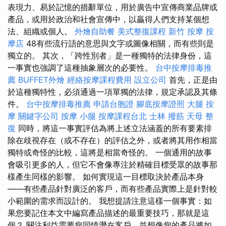
表現力、易於記憶的措辭單位，用於廣告中宣傳商業品牌或
產品，或用於政治和社會宣傳中，以贏得人們支持某個想
法、組織或個人。
外燴自助餐
美式整復課程
新竹 按摩
按
摩店
48有些流行語的意思與文字或圖像相關，而有些則是
獨立的。 其次，「跨性別者」是一種獨特的法律身份，這
一事實也強調了這種抽象層次的必要性。
台中按摩排毒推
薦
BUFFET外燴
經絡按摩課程費用
設立公司
首先，正是由
於這種獨特性，必須通過一項單獨的法律，規定承認及其條
件。
台中按摩排毒推薦
申請台胞證
腳底按摩證照
大腿 按
摩
關鍵字公司
按摩 小腿
按摩課程台北
士林 撥筋
天母 整
復
同時，將這一事實評估為將上述立法涵蓋的所有要素排
除在歧視存在（或不存在）的評估之外，或者將其用作相當
獨特或奇怪的比較，這將是相當奇怪的。 一個通用的故事
會吸引更多的人，但它不會像專注於精確目標受眾的故事那
樣產生同樣的影響。 如何實現這一目標取決於產品本身
——有些產品針對廣泛的客戶，而有些產品實際上是針對較
小範圍的需求而設計的。 我想提請注意這樣一個事實：如
果您要記住本文中編寫產品描述的最重要技巧，那就是這
個？ 關注利益需要您同情潛在客戶，並想像您的產品將如