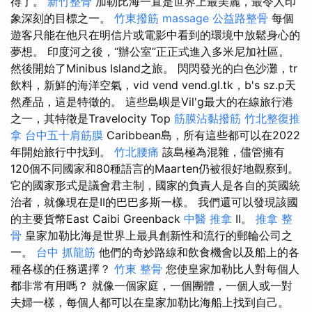
得了。
新竹整骨
加勒比海一直是世界上最美麗，最令人印
象深刻的目標之一。
竹東撥筋
massage
公益路整骨
每個
遊客只能在他只在明信片或電影中看到的環境中放鬆身心的
夢想。 印度河之後，“辦公室”正正式進入多米尼加社區。
然後開始了Minibus Island之旅。 閃閃發光的白色沙灘，tr
飲料，新鮮的海洋空氣，vid vend vend.gl.tk，b's sz.p天
然產品，這是特徵的。 這些島嶼是Vil'g最大的在線旅行港
之一，其特徵是Travelocity Top
筋膜沾黏撥筋
竹北整復推
拿
台中五十肩筋膜
Caribbean島，所有這些都可以在2022
年開始旅行中找到。
竹北腰痛
該島極為混雜，儘管擁有
120個不同國家和80種語言的Maarten仍被很好地觀察到。
它的國家形式是議會君主制，國家的負責人是各自的英國統
治者，就像現在是II的巴巴多斯一樣。 我們還可以發現該國
的主要貨幣East Caibi Greenback
中醫 推拿
II。
推拿 整
骨
皇家加勒比海是世界上最具創新性和流行的郵輪公司之
一。
台中 抓龍筋
他們的奇妙路線和飲食機會以及船上的各
種各樣的任務選擇？
竹東 整骨
您使皇家加勒比人對每個人
都非常有用嗎？ 就像一個家庭，一個團體，一個人或一對
夫婦一樣，每個人都可以在皇家加勒比海船上找到自己。