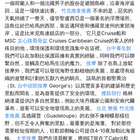
一個荷蘭人和一個法國男子的股份是避開島嶼，沿著海岸返
回，這是一場快速比賽。
竹北推拿推薦
不幸的是，惡劣的
天氣持續了一整天，儘管聖盧西亞是一個著名的浮潛場所。
該島位於巴哈馬的西部，靠近邁阿密和佛羅里達州的東部海
岸，這是比米尼島連鎖店的一部分。 它只是Cruise船和
MSC
文心路喬骨盆
Cruises Caribbean Cruise的客人的特
殊目的地，環境保護和環境意識集中在這裡。
台中養生館
我們可以在加勒比保護區擁有真實的經驗，同時我們可以聯
繫自然，並觸及巴哈馬生活的魔力。
按摩
除了在島上放鬆
按摩外，我們還可以發現海野生動植物的美麗，並處理有組
織的遊覽和計劃的五顏六色的騎兵。 該島的首都聖喬治
（St.
台中頭部按摩
George's）以其豐富多彩的建築和歷史
景點而聞名，並為遊客提供了安全的環境。
撥筋領行
格林
納達還提供許多自然景點，例如大埃丹國家公園和安南代爾
瀑布，遊客可以安全地發現島上的美麗。
台北 整復
竹北推
拿推薦
瓜德羅普（Guadeloupe）的右側不像蝴蝶那樣狂
野，但不乏令人興奮的景點，最重要的是海灘。 對於那些
需要較短假期的人，狂歡節郵輪​​公司提供4-10夜加勒比海運
輸。
大里按摩
我們在清晨醒來，將IRET留在了Cabrit和