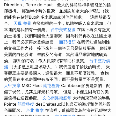
Direction，Terre de Haut，最大的群島島和拿破崙堡的指
揮機構。 經過半小時的搜索，並感謝加拿大的小幫助（我
們能夠在佔領Buo的多米尼加黨與他們相處），這艘船很安
全。
天母 整骨
在發動機的一半，氣體被吸入多米尼加，但
幸運的是我們有一個槳。
台中美式整復
在腳下再次有堅實
的土壤後，我們與國會大廈聯繫，因為我們再次在法國土壤
上，我們必須再次登錄該國。
面部撥筋
在我們知道強制性
的文書工作之後，接下來的一個半天只是征服要塞，參觀更
美麗的白色沙灘，未觸及的海灘，當然還品嚐當地的朗姆
酒。 該船的每名工作人員都很有幫助和微笑。
台中整骨價
錢
（大多數是毛里求斯人。）我們度過了愉快的時光。 乘
客觀眾主要是美國人，通常很大，而且不那麼複雜。 食物
的質量在主流房間中有所不同，而不是數量而不是質量。
大甲按摩
MSC Fleet
南屯整骨
Caribbean船隻是新的，配
備了現代，尤其是海景和海濱。 但是，不僅是因為它的美
麗值得在這裡參觀。
文心南路撥筋堂
大特爾東部峰的半島
Pointe
筋骨整復
desChâteaux以其岩石的海岸和美麗的景
色而聞名。
台北 推拿
在這裡，瓜德羅普島的海岸已經被大