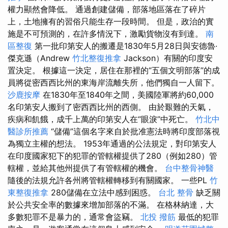
權力顯然會降低。 通過創建儲備，部落地區落在了碎片
上，土地擁有的習俗只能生存一段時間。 但是，政治的實
施是不可預測的，在許多情況下，激勵貨物沒有到達。
南
區整復
第一批印第安人的搬遷是1830年5月28日與安德魯·
傑克遜（Andrew
竹北整復推拿
Jackson）有關的印度安
置決定。 根據這一決定，居住在那裡的“五個文明部落”的成
員將從密西西比州的東海岸流離失所，他們獨自一人留下。
沙鹿按摩
在1830年至1840年之間，美國陸軍將約60,000
名印第安人搬到了密西西比州的西側。 由於艱難的天氣，
疾病和飢餓，成千上萬的印第安人在“眼淚”中死亡。
竹北中
醫診所推薦
“儲備”這個名字來自於批准憲法時將印度部落視
為獨立主權的想法。 1953年通過的公法規定，對印第安人
在印度國家犯下的犯罪的管轄權提供了280（例如280）管
轄權，並給其他州提供了有管轄權的機會。
台中整骨神醫
隨後的法規允許各州將管轄權轉移到有關國家。 一些PL
竹
東整復推拿
280儲備在立法中感到困惑。
台北 整骨
缺乏關
於公共安全率的數據來增加部落的不滿。 在格林納達，大
多數犯罪不是暴力的，通常會盜竊。
北投 撥筋
最低的犯罪