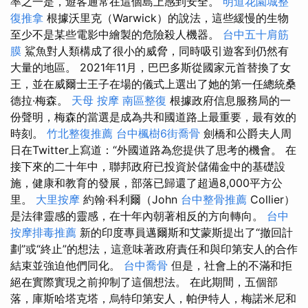
率之一是，遊客通常在這個島上感到安全。
明道花園城整
復推拿
根據沃里克（Warwick）的說法，這些緩慢的生物
至少不是某些電影中繪製的危險殺人機器。
台中五十肩筋
膜
鯊魚對人類構成了很小的威脅，同時吸引遊客到仍然有
大量的地區。 2021年11月，巴巴多斯從國家元首替換了女
王，並在威爾士王子在場的儀式上選出了她的第一任總統桑
德拉·梅森。
天母 按摩
南區整復
根據政府信息服務局的一
份聲明，梅森的當選是成為共和國道路上最重要，最有效的
時刻。
竹北整復推薦
台中楓樹6街喬骨
劍橋和公爵夫人周
日在Twitter上寫道：“外國道路為您提供了思考的機會。 在
接下來的二十年中，聯邦政府已投資於儲備金中的基礎設
施，健康和教育的發展，部落已歸還了超過8,000平方公
里。
大里按摩
約翰·科利爾（John
台中整骨推薦
Collier）
是法律靈感的靈感，在十年內朝著相反的方向轉向。
台中
按摩排毒推薦
新的印度專員邁爾斯和艾蒙斯提出了“撤回計
劃”或“終止”的想法，這意味著政府責任和與印第安人的合作
結束並強迫他們同化。
台中喬骨
但是，社會上的不滿和拒
絕在實際實現之前抑制了這個想法。 在此期間，五個部
落，庫斯哈塔克塔，烏特印第安人，帕伊特人，梅諾米尼和