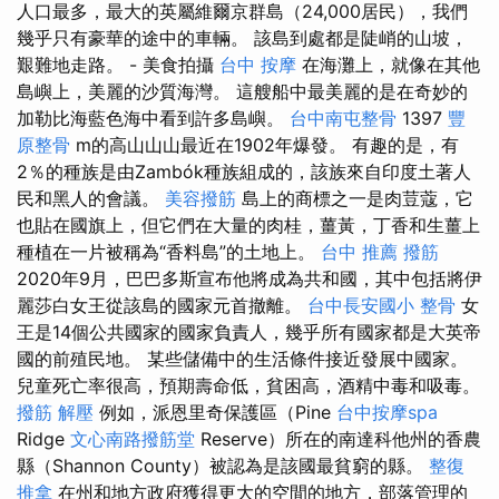
人口最多，最大的英屬維爾京群島（24,000居民），我們
幾乎只有豪華的途中的車輛。 該島到處都是陡峭的山坡，
艱難地走路。 - 美食拍攝
台中 按摩
在海灘上，就像在其他
島嶼上，美麗的沙質海灣。 這艘船中最美麗的是在奇妙的
加勒比海藍色海中看到許多島嶼。
台中南屯整骨
1397
豐
原整骨
m的高山山山最近在1902年爆發。 有趣的是，有
2％的種族是由Zambók種族組成的，該族來自印度土著人
民和黑人的會議。
美容撥筋
島上的商標之一是肉荳蔻，它
也貼在國旗上，但它們在大量的肉桂，薑黃，丁香和生薑上
種植在一片被稱為“香料島”的土地上。
台中 推薦 撥筋
2020年9月，巴巴多斯宣布他將成為共和國，其中包括將伊
麗莎白女王從該島的國家元首撤離。
台中長安國小 整骨
女
王是14個公共國家的國家負責人，幾乎所有國家都是大英帝
國的前殖民地。 某些儲備中的生活條件接近發展中國家。
兒童死亡率很高，預期壽命低，貧困高，酒精中毒和吸毒。
撥筋 解壓
例如，派恩里奇保護區（Pine
台中按摩spa
Ridge
文心南路撥筋堂
Reserve）所在的南達科他州的香農
縣（Shannon County）被認為是該國最貧窮的縣。
整復
推拿
在州和地方政府獲得更大的空間的地方，部落管理的