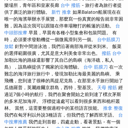
樂場所，青年區和皇家長廊
台中 撥筋
- 旅行者為旅行者提
供了廣泛的旅行體驗。
新竹 推拿
如果Balaton船展現在在
唯一的海濱舉辦水手展覽，那麼寫一份真實的報告就非常困
難，因為這次我可以跟隨在停車場鞭打的帳篷的活動。
台
中頭部按摩
早晨，早晨有各種小型集會和包裝問題。 有
時，必須要求發動機從一個微風滑到另一個。
台中筋膜刀
放鬆
針對中間游泳池，我們沿著南部海岸從米到米。 飯菜
的選擇範圍很廣，尤其是意大利美食非常出色。
撥筋 台中
加勒比海的路線還影響了其自己的島嶼（海洋礁，私人
島），該島嶼提供了獨家的沿海體驗。
台中 筋膜刀
在一次
難忘的海洋旅行旅行中，發現加勒比海最美麗的島嶼。 乘
飛機，您到達了很棒的馬提尼克島，在那里水手旅行開始了
瓜德羅普，英屬維爾京群島，西特，聖基茨。
天母 撥筋
經
過近7個小時的航行，我們在聚會開始之前到達了樸次茅斯
的多米尼加海岸。 浮標從遠處可以看到很多東西和桅杆叢
林。 當然，這需要整個過程中的某些語言技能。
推拿 整復
我們在匈牙利以外說3種語言，但我們也了解西班牙語。
台
中按摩推薦
我們走到首都，四處走動，看著景點 - 有一個