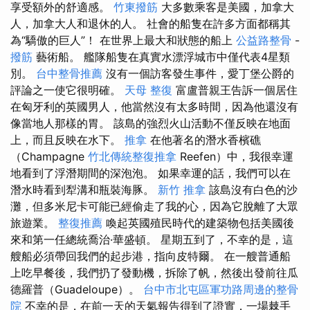
享受額外的舒適感。
竹東撥筋
大多數乘客是美國，加拿大
人，加拿大人和退休的人。 社會的船隻在許多方面都稱其
為“驕傲的巨人”！ 在世界上最大和狀態的船上
公益路整骨
-
撥筋
藝術船。 艦隊船隻在真實水漂浮城市中僅代表4星類
別。
台中整骨推薦
沒有一個訪客發生事件，愛丁堡公爵的
評論之一使它很明確。
天母 整復
富盧普親王告訴一個居住
在匈牙利的英國男人，他當然沒有太多時間，因為他還沒有
像當地人那樣的胃。 該島的強烈火山活動不僅反映在地面
上，而且反映在水下。
推拿
在他著名的潛水香檳礁
（Champagne
竹北傳統整復推拿
Reefen）中，我很幸運
地看到了浮潛期間的深泡泡。 如果幸運的話，我們可以在
潛水時看到犁溝和瓶裝海豚。
新竹 推拿
該島沒有白色的沙
灘，但多米尼卡可能已經偷走了我的心，因為它脫離了大眾
旅遊業。
整復推薦
喚起英國殖民時代的建築物包括美國後
來和第一任總統喬治·華盛頓。 星期五到了，不幸的是，這
艘船必須帶回我們的起步港，指向皮特爾。 在一艘普通船
上吃早餐後，我們扔了發動機，拆除了帆，然後出發前往瓜
德羅普（Guadeloupe）。
台中市北屯區軍功路周邊的整骨
院
不幸的是，在前一天的天氣報告得到了證實，一場棘手