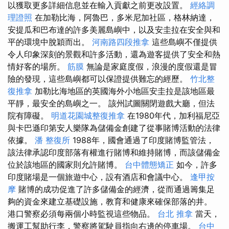
以獲取更多詳細信息並在輸入貢獻之前更改設置。
經絡調
理證照
在加勒比海，阿魯巴，多米尼加社區，格林納達，
安提瓜和巴布達的許多美麗島嶼中，以及安圭拉在安全與和
平的環境中脫穎而出。
河南路四段推拿
這些島嶼不僅提供
令人印象深刻的景觀和許多活動，還為遊客提供了安全和熱
情好客的場所。
筋膜
無論是家庭度假，浪漫的度假還是冒
險的發現，這些島嶼都可以保證提供難忘的經歷。
竹北整
復推拿
加勒比海地區的英國海外小地區安圭拉是該地區最
平靜，最安全的島嶼之一。 該州試圖關閉遊戲大廳，但法
院有障礙。
明道花園城整復推拿
在1980年代，加利福尼亞
與卡巴遜印第安人樂隊為儲備金創建了從事賭博活動的法律
依據。
潘 整復所
1988年，國會通過了印度賭博監管法，
該法律承認印度部落有權進行賭博和維持賭博，而該儲備金
位於該地區的國家則允許賭博。
台中體態矯正
如今，許多
印度賭場是一個旅遊中心，設有酒店和會議中心。
逢甲按
摩
賭博的成功促進了許多儲備金的經濟，從而通過籌集足
夠的資金來建立基礎設施，教育和健康來確保部落的井。
港口警察必須每兩個小時監視這些物品。
台北 推拿
當天，
搬運工幫助行李，警察將駕駛員指向右邊的停車場。
台中