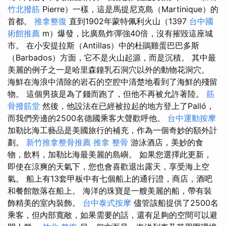
竹北撥筋
Pierre）一樣，這是馬提尼克島（Martinique）的
首都。
推拿整復
直到1902年蒙特佩利火山（1397
台中國
術館推薦
m）爆發，比廣島炸彈強40倍，沒有摧毀這座城
市。 在小安提拉斯（Antillas）中的杜鵑雞蛋巴巴多斯
（Barbados）方面，它不是火山起源，而是沉積。 其中最
美麗的例子之一是哈里森鐘乳石洞穴以外的動物花洞穴。
海鮮在海浪中清除的岩石的空腔中清楚地看到了海鮮的殘留
物。 這個男孩是為了錢而跑了，但他不再被允許著陸。
筋
骨撥筋堂
然後，他設法在已經被拉起的地方登上了Palló，
而我們旁邊的2500名德國乘客大聲歡呼他。
台中運動按摩
加勒比海工藝品是美國旅行的補充，作為一個奇妙的額外計
劃。
新竹推拿整骨推薦
推拿 整骨
游泳酒店，美妙的食
物，飲料，加勒比海最美麗的島嶼。 如果您選擇此更新，
即使在涼爽的天氣下，您也會喜歡退出露天，享受海上空
氣。 船上有13套甲板中有七個船上的通行證，商店，酒吧
和餐館散落在船上。 海洋的珠寶是一艘美麗的船，帶有裝
飾精美的室內裝飾。
台中泰式按摩
儘管該船提供了2500名
乘客，但內部寬敞，如果需要的話，還有足夠的空間可以避