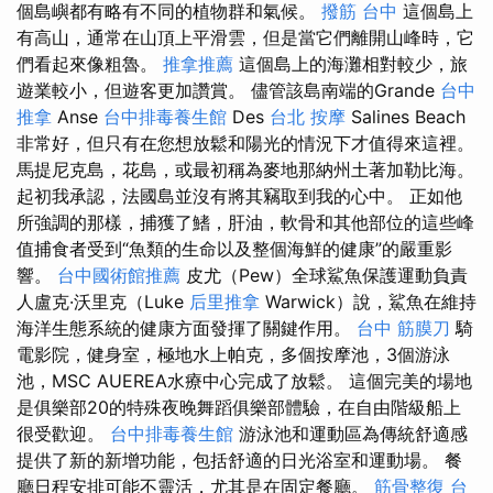
個島嶼都有略有不同的植物群和氣候。
撥筋 台中
這個島上
有高山，通常在山頂上平滑雲，但是當它們離開山峰時，它
們看起來像粗魯。
推拿推薦
這個島上的海灘相對較少，旅
遊業較小，但遊客更加讚賞。 儘管該島南端的Grande
台中
推拿
Anse
台中排毒養生館
Des
台北 按摩
Salines Beach
非常好，但只有在您想放鬆和陽光的情況下才值得來這裡。
馬提尼克島，花島，或最初稱為麥地那納州土著加勒比海。
起初我承認，法國島並沒有將其竊取到我的心中。 正如他
所強調的那樣，捕獲了鰭，肝油，軟骨和其他部位的這些峰
值捕食者受到“魚類的生命以及整個海鮮的健康”的嚴重影
響。
台中國術館推薦
皮尤（Pew）全球鯊魚保護運動負責
人盧克·沃里克（Luke
后里推拿
Warwick）說，鯊魚在維持
海洋生態系統的健康方面發揮了關鍵作用。
台中 筋膜刀
騎
電影院，健身室，極地水上帕克，多個按摩池，3個游泳
池，MSC AUEREA水療中心完成了放鬆。 這個完美的場地
是俱樂部20的特殊夜晚舞蹈俱樂部體驗，在自由階級船上
很受歡迎。
台中排毒養生館
游泳池和運動區為傳統舒適感
提供了新的新增功能，包括舒適的日光浴室和運動場。 餐
廳日程安排可能不靈活，尤其是在固定餐廳。
筋骨整復
台