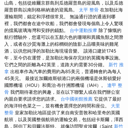
山島，包括從維爾京群島到瓜德羅普島的迎風島，以及瓜德
羅普群島以南到格林納達的迎風島。
太平 整骨
在加勒比海
運輸期間，錨定和浮標很常見。 無論通行證的通過到哪
裡，我們都會在途中吹船，我們都會發現每個島上令人驚嘆
的擋風玻璃海灣和安靜的錨點。
台中運動按摩
除了慷慨的
航行體驗外，您還可以在五顏六色的珊瑚和異國魚類之間潛
入，或者在沙質海灘上的棕櫚樹的陰影上品嚐美味的雞尾
酒，以供您純淨的加勒比海現場音樂。 該港口建於1745
年，至今仍在運營，是加勒比海保存完好的英國海事設施。
它們之間的距離為42英里，道路大約需要30分鐘。
新竹 推
拿
出租車作為汽車的費用約為85美元，普通轉會約為每人
45美元。 最接近加爾維斯頓港口的兩個機場是休斯頓愛好
國際機場（HOU）和喬治·布什洲際機場（IAH）。
逢甲 整
骨
我們期待著您的興趣，並在以下聯繫人或在我們辦公室
內親自要求請求您的請求。
台中國術館推薦
它提供了最好
的海洋特色菜之一，並有機會選擇您的時間和座位。
大里
整骨
皇家加勒比地區提供了來自南安普敦和哈里奇的英國
航班，以及英國整個航班的運輸交易，包括紐卡斯爾，澤西
島，阿伯丁和貝爾法斯特。 就像訪問聖皮埃爾（Saint
新竹