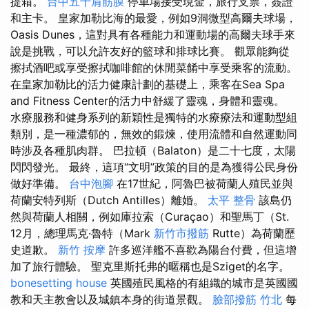
提箱。
台中五十肩筋膜
停車場接受現金，旅行支票，簽證
和主卡。 皇家加勒比海的最愛，例如9洞微型高爾夫球場，
Oasis Dunes，這對具有各種能力和運動場的高爾夫球手來
說是挑戰，可以允許友好的籃球和排球比賽。 觀眾能夠從
擦拭酒吧或享受擦拭咖啡館的休閒菜餚中享受乘客的流動。
在皇家加勒比的活力健康計劃的基礎上，乘客在Sea Spa
and Fitness Center的活力中舒緩了靈魂，身體和靈魂。
水療服務和健身系列的新穎性是獨特的水療療法和運動型組
類別，是一種濃郁的，無效的鍛煉，使用流體和自然運動同
時涉及各種肌肉群。 巴拉頓（Balaton）是二十七度，太陽
閃閃發光。 最終，這項“文明”政策的目的是為獲得公民身份
做好準備。
台中泡腳
在17世紀，阿魯巴被荷蘭人殖民並與
荷蘭安特列斯（Dutch Antilles）離婚。
太平 整骨
該島仍
然與荷蘭人相關，例如庫拉索（Curaçao）和聖馬丁（St.
12月，總理馬克·魯特（Mark
新竹市撥筋
Rutte）為荷蘭歷
史道歉。
新竹 按摩
許多巡洋艦不喜歡為陽台付費，但這增
加了旅行體驗。 聖克里斯托弗的暱稱也是Sziget的名字。
bonesetting house
英國殖民風格的有組織的城市是英國國
教和天主教會以及城鎮本身的街道景觀。
臉部撥筋 竹北
每