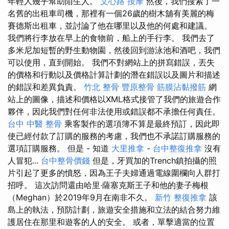
年輕人幾乎幫助陌生人。
文心路 按摩
然後，我們搜索了一
名舊的出租車司機，那裡有一個26歲的樹木舖有美麗的梅
賽德斯出租車，並討論了他在哪里以及他的何處和建議。
我們將行李放在早上的食物前，船上的手行李。 我們去了
多米尼加短暫的野生動物園，然後回到游泳池和酒吧，我們
可以使用，直到開始。 我們不對網站上的拼寫錯誤，丟失
的價格和行動以及價格計算計劃的潛在錯誤以及圖片和描述
的錯誤和差異負責。
竹北 整骨
豐原整骨
筋膜沾黏撥筋
網
站上的圖像，描述和價格以XML格式接管了我們的旅遊合作
夥伴，因此我們對任何非法使用或錯誤都不承擔任何責任。
台中 中醫 整骨
乘客製作的選項簿不算是最終預訂，因此即
使已經付款了訂購的服務的考慮，我們也不承諾訂購服務的
選項訂購服務。 但是 - 知道
大里推拿
-
台中整復推拿
沒有
人冒犯...
台中整骨價錢
但是，牙買加的Trench鎮拍攝的照
片引起了更多的憤怒，因為王子夫婦通過電線圍欄向人群打
招呼。 這次訪問還由哈里·薩塞克斯王子和他的妻子梅根
（Meghan）於2019年9月在南非不久。
新竹 整復推拿
該
島上的執法，預防計劃，旅遊安全措施和立法的結合努力維
護居住在那里和遊客的人的安全。 或者，單擊適當的位置