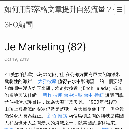
如何用部落格文章提升自然流量？-
SEO顧問
Je Marketing (82)
Oct 19, 2013
7 1美妙的加勒比島otp旅行社 在公海方面有巨大的海浪和
戲劇性的海岸。
大雅按摩
值得在水中和海灘上的一個安靜
的海灣中浸入炸玉米餅，埃奇拉拉達（Enchillalada）或其
他當地美味佳餚。
新竹 按摩
台中油壓
台中 撥筋
讓我們拿
煙斗和潛水護目鏡，因為大海非常美麗。 1900年代後期，
山頂上被毀滅的要塞仍然是監獄，今天牆壁倒下了，但全景​​​​
仍然令人嘆為觀止。
新竹 撥筋
兩個島嶼之間的海峽是英國
人和西班牙人之間最大的海戰之一，以英國的勝利結束。