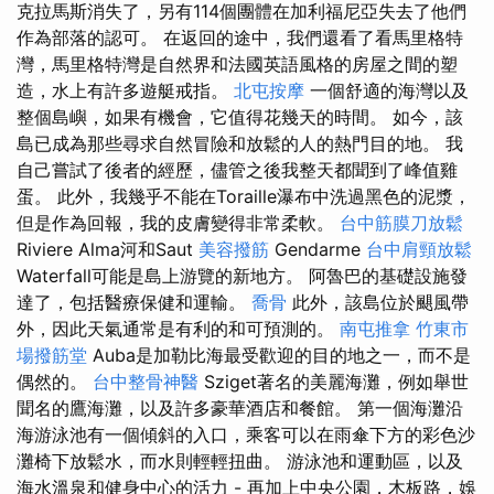
克拉馬斯消失了，另有114個團體在加利福尼亞失去了他們
作為部落的認可。 在返回的途中，我們還看了看馬里格特
灣，馬里格特灣是自然界和法國英語風格的房屋之間的塑
造，水上有許多遊艇戒指。
北屯按摩
一個舒適的海灣以及
整個島嶼，如果有機會，它值得花幾天的時間。 如今，該
島已成為那些尋求自然冒險和放鬆的人的熱門目的地。 我
自己嘗試了後者的經歷，儘管之後我整天都聞到了峰值雞
蛋。 此外，我幾乎不能在Toraille瀑布中洗過黑色的泥漿，
但是作為回報，我的皮膚變得非常柔軟。
台中筋膜刀放鬆
Riviere Alma河和Saut
美容撥筋
Gendarme
台中肩頸放鬆
Waterfall可能是島上游覽的新地方。 阿魯巴的基礎設施發
達了，包括醫療保健和運輸。
喬骨
此外，該島位於颶風帶
外，因此天氣通常是有利的和可預測的。
南屯推拿
竹東市
場撥筋堂
Auba是加勒比海最受歡迎的目的地之一，而不是
偶然的。
台中整骨神醫
Sziget著名的美麗海灘，例如舉世
聞名的鷹海灘，以及許多豪華酒店和餐館。 第一個海灘沿
海游泳池有一個傾斜的入口，乘客可以在雨傘下方的彩色沙
灘椅下放鬆水，而水則輕輕扭曲。 游泳池和運動區，以及
海水溫泉和健身中心的活力 - 再加上中央公園，木板路，娛