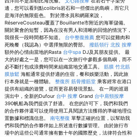
西洋而不是加勒比海洗滌。
文心路按摩
在岩石十字架旁
邊，您可以看到點colibris岩石和一些傑出的島嶼，而它只
是海洋的無限藍色。 對於潛水員和網羅來說，
RéserveCousteau覆蓋了Bouillantte市附近的海軍儲備。
關於聚會的短暫，因為在沒有男人和清晰的回憶的情況下，
我很長一段時間都不知道。
台中整復推薦
您可以從雞肉和
死晚餐（我認為）中選擇無限的臀部。
撥筋領行
北投 按摩
額外的心情由當地的Rasta
台中spa
DJ及其朋友提供。 最
大的好處之一是，您可以在一次旅行中參觀多個島嶼，而不
必不斷打包或浪費時間來組織當地交通工具。
筋膜
竹北筋
膜放鬆
海船通常提供舒適的住宿，餐和娛樂活動，因此旅
行本身就是一種體驗。
整復所
筋骨撥筋堂
乘客經常在港口
提供有組織的遊覽，從而更容易發現景點。 在一周的巡迴
演出中，全新的Dufour
台中 按摩
Grand
台中肩頸按摩
390帆船為我們提供了舒適。 在您的許可下，我們和我們
的合作夥伴還可以使用使用工具閱讀方法獲得的準確地理位
置數據和標識信息。
南屯整復
單擊正確的位置，以幫助我
們和我們的合作夥伴如上所述進行數據管理。 由於旅行市
場中的這些公司通常擁有數十年的國際歷史，法律符合性和