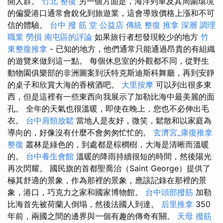
開人群。
竹北 整復
另一個方面是，海洋列車及其周圍環境
的偏愛港口通常會銳化到旅遊業，這會導致價格上漲和不可
信的體驗。
台中 撥 筋 堂 公益店 傳統 整復 推拿 深層 調理
職業 勞損 南屯區的評論
如果旅行者想發現較少的地方
竹
東整復推拿
- 已知的地方，他們通常只能通過昂貴的有組織
的遊覽來做到這一點。 每個休息室的外觀都不同，從野生
動物園俱樂部的非洲圖案到沃特克斯迪斯科舞廳，再到安靜
的桌子和欣賞大海的香檳酒吧。
大里按摩
可以列出很多東
西，但是這裡有一些東西向我展示了加勒比海中最美麗的面
孔。 全年的天氣也很溫暖，即使在晚上，您也不必伸出毛
衣。
台中肩頸放鬆
當地人是友好，微笑，鬆散和以家庭為
導向的，好像沒有什麼不會匆匆忙忙的。
玄濟宮_康復推拿
整復
叢林是綠色的，到處都是棕櫚樹，大海是清晰而溫暖
的。
台中養生會館
溫暖的降雨持續很短的時間，然後陽光
再次閃耀。 國民旗的首都聖喬治（Saint George）提供了
極其舒適的景象，作為那裡的景象，應該記錄在那裡的景
象，港口，巧克力之家和國家博物館。
台中頭部撥筋
加勒
比海首先被荷蘭人倒塌，然後法國人到達。
后里推拿
350
年前，兩國之間的邊界與一個有趣的傳奇有關。
天母 撥筋