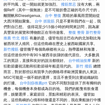
的平均風，從一開始就更加強烈。
撥筋禁忌
沒有大帆，兩
個Reff（其中一個無效）是不可能折疊正確的毛巾尺寸的，
離開帆和Dieselgenua。
台中 整復
黑暗的暴風雨雲開始從
大西洋開始聚集。
台中 抓龍筋
只是不要和我們在一起，我
們對自己想。 值得花至少1.5個小時的時間來訪問，因為家
具豐富的展覽和博物館正在等待遊客。
整復 整骨
新竹整骨
推薦
竹北 撥筋
有趣的是，儘管包括古巴在內的北加勒比海
被西班牙人殖民，但這些島嶼在歷史上被西歐國家共享。
新竹撥筋
儘管幾乎每個島嶼都有火山，熱帶叢林和海灘，
但這些迷你州中有90％被西非奴隸的後代居住。 大多數員
工的英語，直接和友好的說法都很好。
台中精油按摩
新的
狂歡節慶祝活動和狂歡節禧年船是現代的。
新竹 撥筋
總體
而言，對於那些以有競爭力的價格尋求歐洲質量的人來說，
MSC可能是一個不錯的選擇，並且不會受到次要組織缺陷
的打擾。
台中刮痧推薦ptt
它的不同類別提供了所有獨特的
機會，每個機會本身都成為目的地。 我們的船隻有飲食選
擇，娛樂選擇，家庭節目，景點和精彩的表演。 儘管如
此，這些島嶼的心情和特徵還是不同的，我在乘船旅行中獲