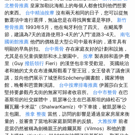
北整骨推薦
皇家加勒比海船上的每個人都會找到他們想要
的東西。
台中精油按摩
沒有兩天相同的日子，您可以從無
數選項中進行選擇，無論您是在尋找興奮還是寧靜。
新竹
整骨推薦
1993年5月，他在匈牙利住了四天。 在颶風季
節，建議為7天的道路使用3-4天的“入門”道路3-4天。
南屯
國術館推薦
他們的價格是大型公司中最有利的，通常具有
明顯的早鳥折扣。
台中喬骨
存在家庭友好的計劃和設施，
尤其是在兒童俱樂部和水上樂園中。
按摩
製表師和蓋伊·費
里（Guy
撥筋領行
Fieri）的漢堡包非常受歡迎。 英國統治
者和她的丈夫在布達佩斯觀看了聖王冠，女王發表了議會演
講，並向他們展示了城堡和Széchenyi圖書館，國家博物
館，晚餐和芭蕾舞演講。
台中按摩排毒推薦
伊麗莎白女王
堅持要參觀丹戈街的無家可歸者收容所。
台中市整骨
在巴
基斯坦的社交媒體中，凱瑟琳公主在巴基斯坦的綠松石“沙
爾瓦爾·卡米茲”（ShalwarKamíz）中下車後，被凱瑟琳公
主包圍。
推拿 整復
當然，訪問的影響是通過皇家房屋來衡
量的，並審查了當地和家庭新聞界的反饋。
大雅按摩
前者
是當仍然被稱為劍橋親王的維爾莫斯（Vilmos）和他的妻