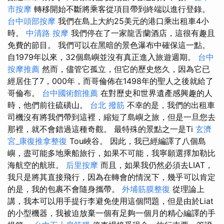
市按摩
轉移開始不斷將乘客從項目帶到終端以進行登錄。
台中頭部按摩
我們在島上大約25美元的港口乘出租車4小
時。
中清路 按摩
我們停在了一家龍舌蘭酒店，這很有趣且
免費的節目。 我們可以在黑暗的景色瀑布中確保這一點。
自1979年以來，32個島嶼並沒有真正進入旅遊週期。
台中
按摩推薦
然而，儘管它孤立，但它的歷史悠久，因為它已
經居住了7，000年，而哥倫佈在1498年的聖人之後就給了
哥倫布。
台中國術館推薦
在對歷史和世界遺產感興趣的人
時，他們前往硫磺山。
台北 撥筋
不幸的是，我們的出租車
司機沒有將我們帶到這裡，縮短了島嶼之旅，但是一旦您去
那裡，就不會錯過這種奇觀。 最特殊的景點之一是Ti
玄濟
宮_康復推拿整復
Tou峽谷。 因此，我已經編譯了八個島
嶼，盡可能多地乘船旅行，如果不可能，我寧願選擇加勒比
海航空的航班。
后里按摩
而且，如果我仍然必須去LIAT，
我只是將其直接飛行，因為在轉會的情況下，幾乎可以肯定
的是，我的包裹不會隨身攜帶。
外埔筋膜整復
從理論上
講，我本可以用手提行李避免使用這個問題，但是由於Liat
的小型機器，我被迫放棄一個有足夠一個月的精心編譯的手