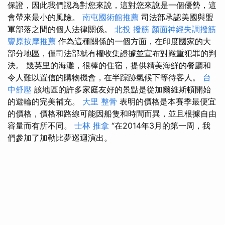
保證，因此我們認為對您來說，這對您來說是一個優勢，這
會帶來最小的風險。
南屯國術館推薦
司法部承認美國與盟
軍部落之間的個人法律關係。
北投 撥筋
顏面神經失調撥筋
豐原按摩推薦
作為這種關係的一個方面，在印度國家的大
部分地區，僅司法部就有權收集證據並宣布對嚴重犯罪的判
決。 幾英里的海灘，很棒的住宿，提供精美海鮮的餐廳和
令人難以置信的購物機會，在半踪跡氣候下等待客人。
台
中舒壓
該地區的許多家庭友好的景點是從加爾維斯頓開始
的遊輪的完美補充。
大里 整骨
表明的價格是本賽季最便宜
的價格，價格和路線可能因船隻和時間而異，並且根據自由
容量而有所不同。
士林 推拿
“在2014年3月的第一周，我
們參加了加勒比夢巡迴演出。