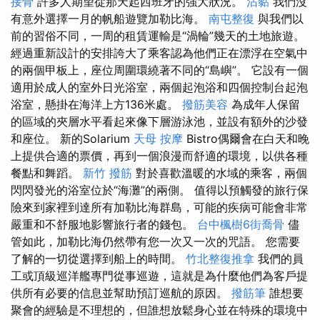
接骨
許多人期望從那天起西班牙的強大狀況。
沾黏
我們沒
有意外選擇一月的帆船遊覽加勒比海。
南屯整復
與我們以
前的習俗不同，一周的租賃運輸是“渦輪”幾天的土地旅遊。
經過重新設計的安排誇大了乘客認為他們正在漂浮在空氣中
的兩個甲板上，座位周圍環繞著不同的“島嶼”。 它設有一個
適用於成人的室外日光浴室，兩個起泡浴和四個控制台起泡
浴室，懸掛在海洋上方136米處。
撥筋美容
為成年人保留
的區域的夾層水平看起來像下層游泳池，並設有額外的沙發
和座位。 新的Solarium
天母 按摩
Bistro偶爾會在白天和晚
上提供合適的票價，再到一個浪漫而舒適的環境，以供各種
餐點和舞蹈。
新竹 撥筋
對於喜歡溫暖的水域的乘客，兩個
閃閃發光的浴室位於“海灘”的兩側。 值得以預觸發的旅行保
險來到家裡到達所有加勒比海群島，可能的疾病可能會非常
嚴重和不舒服地影響旅行者的錢包。
台中楓樹6街喬骨
儘
管如此，加勒比海仍然帶有您一次又一次的咒語。 您需要
了解的一切從選擇到船上的時間。
竹北整復推拿
我們的員
工或頂級巡洋艦專門從事巡遊，這就是為什麼他們為客戶提
供所有必要的信息並幫助預訂巡航的原因。
撥筋筆
誰想要
聚會的經驗是不理想的，但誰想放鬆身心並在特殊的環境中