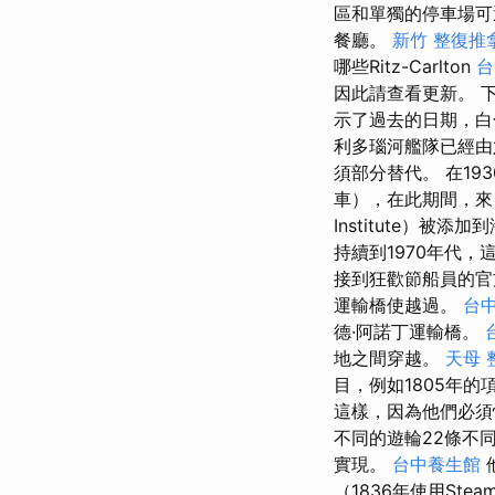
區和單獨的停車場
餐廳。
新竹 整復推
哪些Ritz-Carlton
台
因此請查看更新。 
示了過去的日期，白
利多瑙河艦隊已經
須部分替代。 在1
車），在此期間，來
Institute）
持續到1970年代
接到狂歡節船員的官
運輸橋使​​越過。
台
德·阿諾丁運輸橋。
地之間穿越。
天母 
目，例如1805年
這樣，因為他們必須
不同的遊輪22條不
實現。
台中養生館
（1836年使用Ste