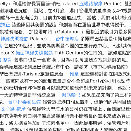
Kelly）和運輸部長賈里德·珀杜（Jared
五權路按摩
Perdue）
繼續建造沉船。 因此，在8月底，港口管理局的董事會以4-1投
的艦隊一直充滿活力，目前由18艘船組成。 當然，我們可以將船
態矯正
該艦隊因其美麗的設計和創新而在運輸世界中獲得授予。
禮賓服務。 加拉塔帕特（Galataport）最接近的吸引力是多
面神經失調撥筋
Palace）。
台中按摩店
多爾馬巴赫宮是伊斯坦
筋
它建於19世紀，並成為奧斯曼帝國的主要行政中心。 他以其
tor X
顏面神經失調撥筋
Thth Century的住持的。 該修道院
投 整骨
舊港口也是一個市場，因為可以每週幾次找到新鮮的魚。
從碼頭建築物到達巴塞羅那市中心，請參閱《市中心碼頭指南》
巴塞羅那Turisme旅遊信息台。
推拿
這些櫃檯計劃在開放式
。 當被問及有一天的船舶數量是否不會超過Porty的可用地點
司的密切合作夥伴關係可以讓您知道他們對未來的計劃。 他說：
是一天的轉彎還是非傳統巡遊。
撥筋禁忌
如果星星充滿了第三和
乘客。
台中排毒養生館
儘管這些港口相互競爭，但他們的共同目標
。
文心路 按摩
儘管經營大型海水的公司仍在市場上，而佛羅里達
得克薩斯州港口則準備通過滿足行業不斷增長的需求來成為真正
出，洛夫德被添加到了海港名單中，因此從那時起，儘管匈牙利
港。 遊客可以發現美麗的房間，寬敞的房間和令人驚嘆的花園