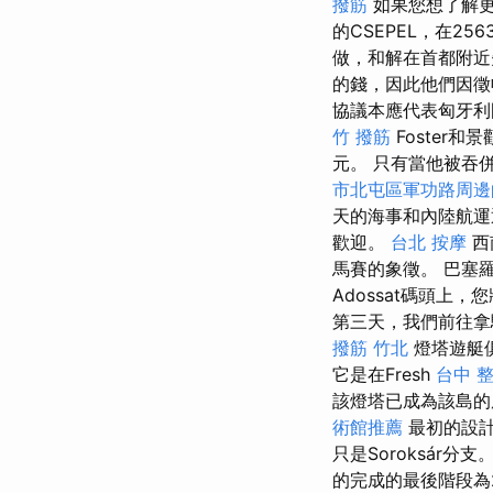
撥筋
如果您想了解更
的CSEPEL，在2
做，和解在首都附近
的錢，因此他們因
協議本應代表匈牙利國家
竹 撥筋
Foster和景
元。 只有當他被吞
市北屯區軍功路周邊
天的海事和內陸航運退
歡迎。
台北 按摩
西
馬賽的象徵。 巴塞
Adossat碼頭
第三天，我們前往拿
撥筋 竹北
燈塔遊艇
它是在Fresh
台中 
該燈塔已成為該島的屬性。
術館推薦
最初的設計師
只是Soroksár分支
的完成的最後階段為2