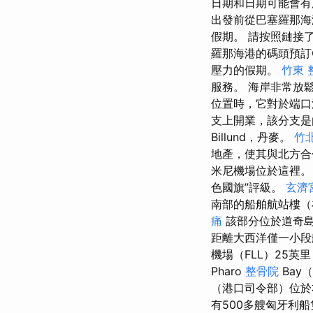
日期和日期可能會有所
出發前從巴塞羅那海
假期。 請按照鏈接
羅那海港的碼頭預訂C
壓力的假期。
竹東 
服務。 海岸非常放
位置時，它對於端口
支上開業，該分支是
Billund，丹麥。
竹
地產，使其與北方合
米尼機場位於這裡
色國旗”評級。
玄濟
南部的船舶航站樓（
痛
該部分位於道奇島（D
距離大西洋僅一小段
機場（FLL）25
Pharo
整骨院
Bay
（港口司令部）位
有500多艘匈牙利