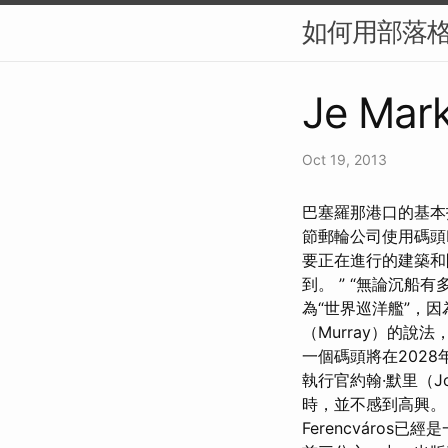
如何用部落格
Je Mark
Oct 19, 2013
巴塞羅那港口的基本
節郵輪​​公司使用
要正在進行的建築
到。 ” “無論沉
為“世界巡洋艦”，
（Murray）的
一個碼頭將在202
執行官約翰·默里（J
時，並不感到高興
Ferencváro