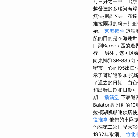
前三分之一中，出版
越發達的多瑙河海
無法持續下去，布達
維拉爾港的粉末計劃
始。
東海按摩
這種
船的目的是在海運世界中提
口到Barcola區的邊
行。 另外，您可以乘
向東轉到SR-836向I
密市中心的i95出口位
示了哥斯達黎加·托斯
了過去的日期，白色
和出發日期和日期可能
期。
播筋堂
下表還顯
Balaton湖附近
拉頓湖帆船連鎖店使
復推拿
他們的車隊擴
他在第二次世界大戰
1962年取消。
竹北