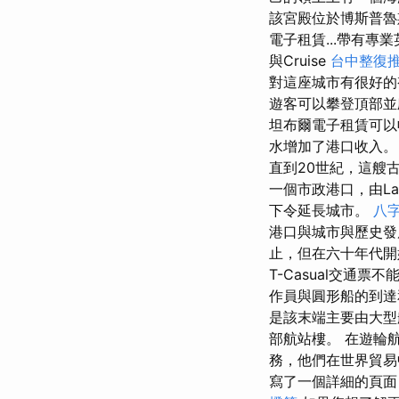
該宮殿位於博斯普魯斯
電子租賃...帶有專
與Cruise
台中整復
對這座城市有很好的
遊客可以攀登頂部並
坦布爾電子租賃可以收
水增加了港口收入。
直到20世紀，這艘
一個市政港口，由La Poi
下令延長城市。
八
港口與城市與歷史發
止，但在六十年代開始
T-Casual交通
作員與圓形船的到
是該末端主要由大型
部航站樓。 在遊輪
務，他們在世界貿
寫了一個詳細的頁面