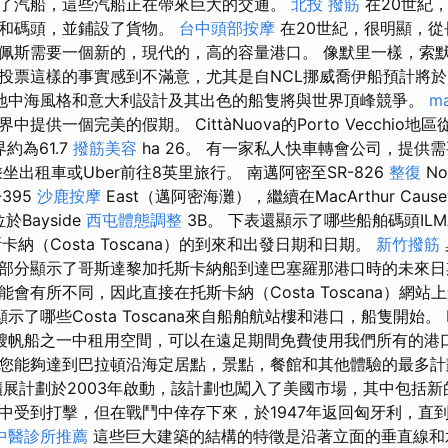
了汽船，這些汽船正在帶來巨大的交通。
北投 撥筋
在20世紀
岸和碼頭，並鋪設了貨物。
台中頭部按摩
在20世紀，很明顯，從
佩斯需要一個新的，現代的，高的容量港口。 像默里一樣，索
投票這樣的事實感到不滿意，尤其是自NCL挪威喬伊船預計將於2
地中海風格和意大利設計及其出色的船隻將與世界頂峰競爭。
ma
供一個完美的假期。 CittàNuova的Porto Vecchio地區從
界約為61.7
撥筋美容
ha 26。 有一家私人快車轉會公司，提供
坐出租車或Uber前往8英里旅行。 南邁阿密至SR-826
整復
No
-395
沙鹿按摩
East（邁阿密海灘），繼續在MacArthur Caus
於Bayside
西屯體態調整
3B。 下表還顯示了哪些船舶碼頭IL
卡納（Costa Toscana）的到來和出發日期和日期。
新竹撥筋
部分顯示了哥斯達黎加托斯卡納船到達巴塞羅那港口時的未來
會有所不同，因此直接在托斯卡納（Costa Toscana）網
示了哪些Costa Toscana來自船舶航站樓和港口，船隻開始。 
的10艘帆船之一中租用空間，可以在遠足期間免費使用我們所有的
您能夠達到巴拉頓沿海定居點，景點，餐館和其他體驗的最多
展計劃於2003年啟動，該計劃也闖入了美國市場，其中包括新的海
中受到打擊，但在戰鬥中倖存下來，於1947年返回匈牙利，直到1
中醫診所推薦
這些巨大建築的結構的特徵是沿著立面的垂直線和