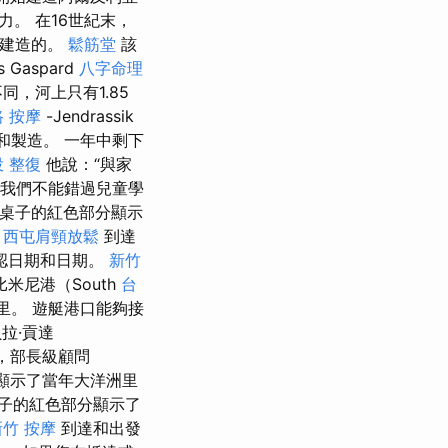
。 在16世紀末，
tée建造的。
鬆筋堂
該
Gaspard
八字命理
不同，河上只有1.85
 按摩
-Jendrassik
和製造。 一年中剩下
 整復
他說：“與家
“我們不能錯過兒童學
 桌子的紅色部分顯示
。
西屯肩頸放鬆
到達
確認日期和日期。
新竹
尼港（South
台
里。 遊艇港口能夠接
拉·貢達
，部長級顧問
表顯示了當年大洋洲里
子的紅色部分顯示了
新竹 按摩
到達和出發