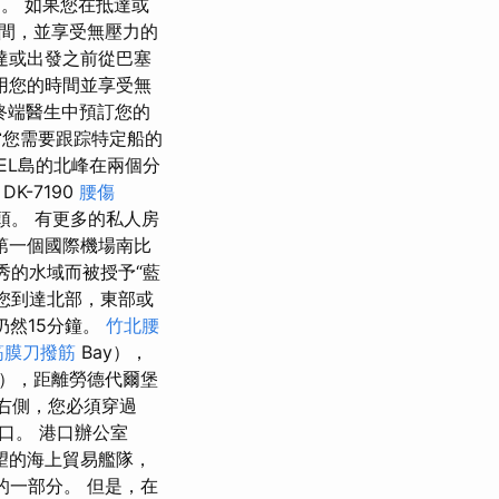
期。 如果您在抵達或
間，並享受無壓力的
達或出發之前從巴塞
利用您的時間並享受無
a終端醫生中預訂您的
您需要跟踪特定船的
EL島的北峰在兩個分
K-7190
腰傷
頭。 有更多的私人房
第一個國際機場南比
於其優秀的水域而被授予“藍
您到達北部，東部或
ap仍然15分鐘。
竹北腰
筋膜刀撥筋
Bay），
鐘），距離勞德代爾堡
在右側，您必須穿過
港口。 港口辦公室
望的海上貿易艦隊，
的一部分。 但是，在