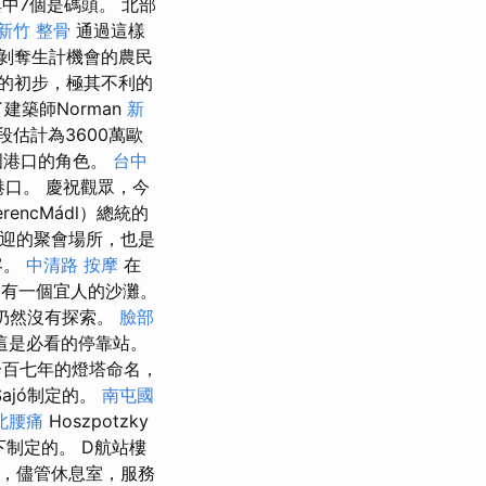
中7個是碼頭。 北部
新竹 整骨
通過這樣
剝奪生計機會的農民
結的初步，極其不利的
了建築師Norman
新
估計為3600萬歐
國港口的角色。
台中
港口。 慶祝觀眾，今
ncMádl）總統的
受歡迎的聚會場所，也是
客。
中清路 按摩
在
近有一個宜人的沙灘。
但仍然沒有探索。
臉部
這是必看的停靠站。
百七年的燈塔命名，
rSajó制定的。
南屯國
北腰痛
Hoszpotzky
下制定的。 D航站樓
，儘管休息室，服務