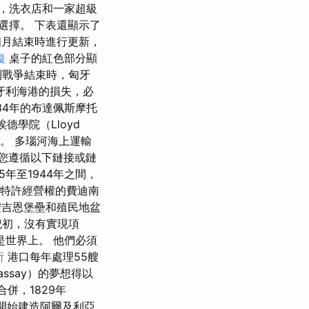
，洗衣店和一家超級
選擇。 下表還顯示了
月結束時進行更新，
復
桌子的紅色部分顯
到戰爭結束時，匈牙
牙利海港的損失，必
34年的布達佩斯摩托
埃德學院（Lloyd
名。 多瑙河海上運輸
您遵循以下鏈接或鏈
年至1944年之間，
年特許經營權的費迪南
聖吉恩堡壘和殖民地盆
紀初，沒有實現項
是世界上。 他們必須
所
港口每年處理55艘
assay）的夢想得以
併，1829年
el開始建造阿爾及利亞