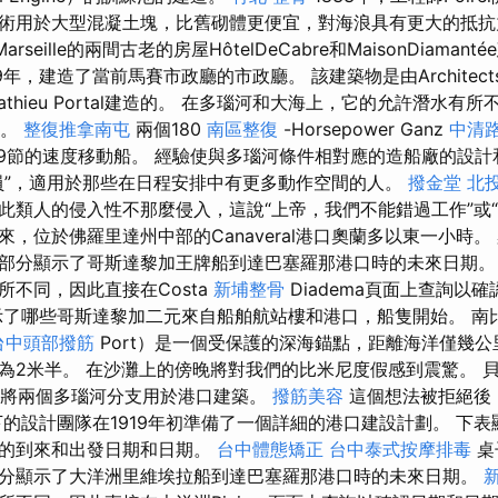
術用於大型混凝土塊，比舊砌體更便宜，對海浪具有更大的抵抗力
由Marseille的兩間古老的房屋HôtelDeCabre和MaisonDiaman
年，建造了當前馬賽市政廳的市政廳。 該建築物是由Architects 
Mathieu Portal建造的。 在多瑙河和大海上，它的允許潛水有所
米。
整復推拿南屯
兩個180
南區整復
-Horsepower Ganz
中清路
.9節的速度移動船。 經驗使與多瑙河條件相對應的造船廠的設計
員”，適用於那些在日程安排中有更多動作空間的人。
撥金堂
北投
此類人的侵入性不那麼侵入，這說“上帝，我們不能錯過工作”或
來，位於佛羅里達州中部的Canaveral港口奧蘭多以東一小時。
部分顯示了哥斯達黎加王牌船到達巴塞羅那港口時的未來日期
所不同，因此直接在Costa
新埔整骨
Diadema頁面上查詢以
了哪些哥斯達黎加二元來自船舶航站樓和港口，船隻開始。 南比米
台中頭部撥筋
Port）是一個受保護的深海錨點，距離海洋僅幾公
為2米半。 在沙灘上的傍晚將對我們的比米尼度假感到震驚。 貝
）希望將兩個多瑙河分支用於港口建築。
撥筋美容
這個想法被拒絕後
的領導下的設計團隊在1919年初準備了一個詳細的港口建設計劃。 下
那的到來和出發日期和日期。
台中體態矯正
台中泰式按摩排毒
桌
分顯示了大洋洲里維埃拉船到達巴塞羅那港口時的未來日期。