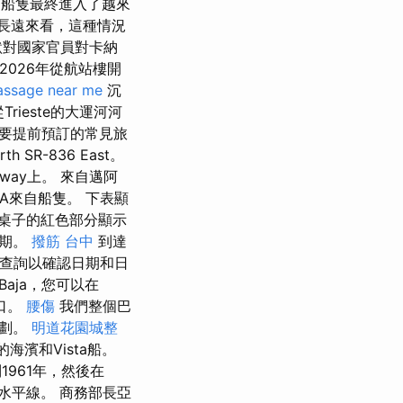
，船隻最終進入了越來
長遠來看，這種情況
默對國家官員對卡納
026年從航站樓開
ssage near me
沉
Trieste的大運河河
需要提前預訂的常見旅
rth SR-836 East。
eway上。 來自邁阿
MA來自船隻。 下表顯
桌子的紅色部分顯示
日期。
撥筋 台中
到達
站上查詢以確認日期和日
Baja，您可以在
港口。
腰傷
我們整個巴
計劃。
明道花園城整
濱和Vista船。
961年，然後在
水平線。 商務部長亞