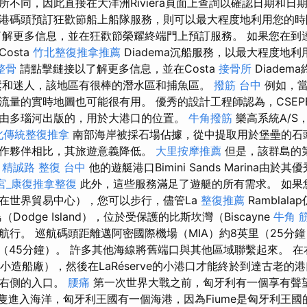
不同，因此直接在大洋洲Riviera頁面上查詢以確認日期和日
港碼頭預訂狂歡節船上船隊服務，則可以最大程度地利用您的時
了解更多信息，並在狂歡節榮耀終端門上預訂服務。 如果您在到
osta
竹北整復推拿推薦
Diadema沉船服務，以最大程度地
整骨
請點擊鏈接以了解更多信息，並在Costa
接骨所
Diadem
鬆和迷人，該地區有很棒的潛水區和捕魚區。
撥筋 台中
例如，當
流量的實時地圖也可能很有用。 優秀的設計工程師認為，CSEP
由多瑙河出版的，用於大港口的位置。
牛角撥筋
樂高系統A/S，D
北傳統整復推拿
南部海岸被採石場佔據，從中提取用於堡壘的石
作夥伴相比，其旅遊意義降低。
大里按摩推薦
但是，該群島的
。
精誠路 整復 台中
他的遊艇港口Bimini Sands Marina由
宮_康復推拿整復
此外，這些服務滿足了遊艇的所有需求。 如果
在世界貿易中心），您可以步行，儘管La
整復推薦
Ramblal
odge Island），位於受保護的比斯坎灣（Biscayne
牛角 
航行。 巡航碼頭距離邁阿密國際機場（MIA）約8英里（25分
英里（45分鐘）。 許多其他海線將舊端口與其他區域聯繫起來。 
（小造船廠），然後在LaRéserve的小港口才能終於到達古老的
於右側的入口。
腰痛
第一次世界大戰之前，匈牙利有一個享有聲
船隻進入海洋，匈牙利王國有一個海港，因為Fiume是匈牙利王國