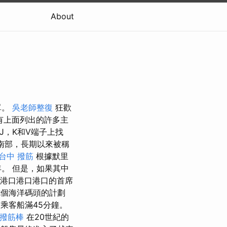
About
單。
吳老師整復
狂歡
有上面列出的許多主
，J，K和V端子上找
的南部，長期以來被稱
台中 撥筋
根據默里
年。 但是，如果其中
港口港口港口的首席
第七個海洋碼頭的計劃
之間，乘客船滿45分鐘。
撥筋棒
在20世紀的