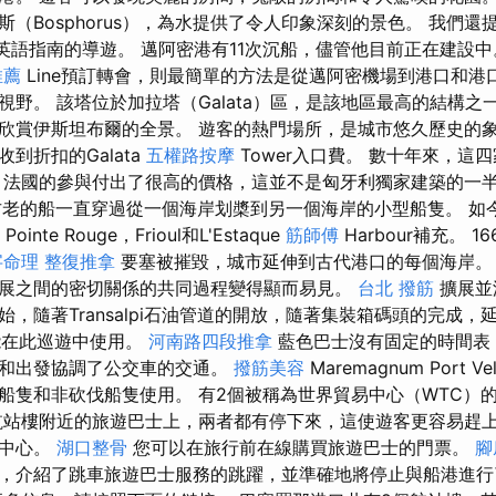
（Bosphorus），為水提供了令人印象深刻的景色。 我們
業英語指南的導遊。 邁阿密港有11次沉船，儘管他目前正在建設
推薦
Line預訂轉會，則最簡單的方法是從邁阿密機場到港口和港口
視野。 該塔位於加拉塔（Galata）區，是該地區最高的結構之
欣賞伊斯坦布爾的全景。 遊客的熱門場所，是城市悠久歷史的
到折扣的Galata
五權路按摩
Tower入口費。 數十年來，這
 法國的參與付出了很高的價格，這並不是匈牙利獨家建築的一
古老的船一直穿過從一個海岸划槳到另一個海岸的小型船隻。 如
nte Rouge，Frioul和L'Estaque
筋師傅
Harbour補充。 
字命理 整復推拿
要塞被摧毀，城市延伸到古代港口的每個海岸。
展之間的密切關係的共同過程變得顯而易見。
台北 撥筋
擴展並
，隨著Transalpi石油管道的開放，隨著集裝箱碼頭的完成，
票不能在此巡遊中使用。
河南路四段推拿
藍色巴士沒有固定的時間表
達和出發協調了公交車的交通。
撥筋美容
Maremagnum Port
船隻和非砍伐船隻使用。 有2個被稱為世界貿易中心（WTC）
航站樓附近的旅遊巴士上，兩者都有停下來，這使遊客更容易趕
易中心。
湖口整骨
您可以在旅行前在線購買旅遊巴士的門票。
腳
，介紹了跳車旅遊巴士服務的跳躍，並準確地將停止與船港進