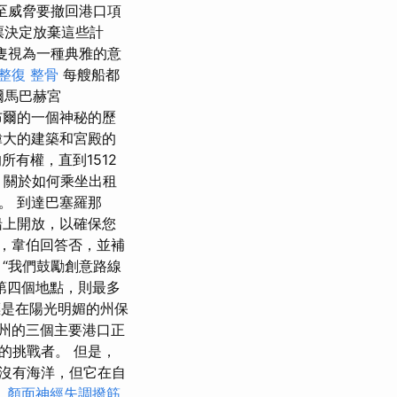
甚至威脅要撤回港口項
票決定放棄這些計
隻視為一種典雅的意
整復 整骨
每艘船都
爾馬巴赫宮
布爾的一個神秘的歷
偉大的建築和宮殿的
的所有權，直到1512
 關於如何乘坐出租
。 到達巴塞羅那
船上開放，以確保您
時，韋伯回答否，並補
“我們鼓勵創意路線
第四個地點，則最多
是在陽光明媚的州保
州的三個主要港口正
的挑戰者。 但是，
沒有海洋，但它在自
。
顏面神經失調撥筋