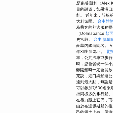
歷克斯·凱利（Alex 
目的融資，如果港口
劃。 近年來，該船
大利氛圍。
台中體
為乘客的舒適服務提供
（Dolmabahce
顏
史宮殿。
台中 抓龍
豪華內飾而聞名。 Vic
年XII出售為止。
北
車，公共汽車或步行
時，您會發現一個小型
離開船時一定會開放
充說，港口與船運公
達到最大點，無論
可以參加7,500名
持同樣多的步行船
在盡力跟上它們，而
由於布達佩斯船的推
己的領土上有一個海