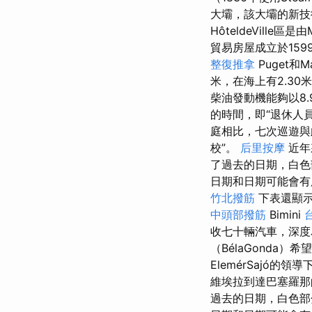
大壩，該大壩的新技
HôteldeVille區是
貿易房屋成立於1599
整復推拿
Puget和
米，在海上有2.30
柴油發動機能夠以8
的時間，即“退休人
庭相比，七次巡遊與
校”。
后里按摩
近年
了過去的日期，白色
日期和日期可能會有
竹北撥筋
下表還顯示
中頭部撥筋
Bimini
收七十輛汽車，深度
（BélaGonda
ElemérSajó
維埃拉到達巴塞羅
過去的日期，白色部