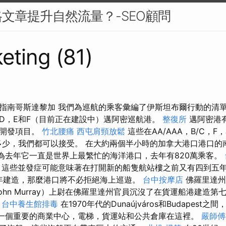
文章提升自然流量？-SEO顧問
eting (81)
指南哥斯達黎加 我們為巡航的乘客彙編了伊斯坦布爾行動的清
碼頭D，E和F（目前正在建設中）邁阿密巡航港。
整復所
邁阿密港
和開發項目。
竹北腰痛
西屯肩頸放鬆
這些在AA/AAA，B/C，F
船有多少，我們都可以接受。 在大約兩個半小時的加拿大港口港口
因為去年它一直是世界上最繁忙的海洋港口，去年有820萬乘客。
說法，這些並發症可能意味著在打開新的船隻航站樓之前又有四到五
8年建造，那麼港口將不必拒絕海上巡遊。
台中按摩店
佛羅里達州
ohn Murray）上尉在佛羅里達州官員沉沒了在貨運船港建造
。
台中養生館排毒
在1970年代的Dunaújváros和Budapest
s已經是一個重要的商業中心，電梯，貨運站和公共倉庫在這裡。
嚴師傅