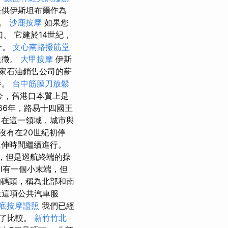
還提供伊斯坦布爾作為
中。
沙鹿按摩
如果您
。 它建於14世紀，
一。
文心南路撥筋堂
象徵。
大甲按摩
伊斯
四家石油銷售公司的薪
半。
台中筋膜刀放鬆
今，舊港口本質上是
1666年，路易十四國王
 在這一領域，城市與
沒有在20世紀初停
延伸時間繼續進行。
，但是巡航終端的操
 Vell有一個小末端，但
的碼頭，稱為北部和南
上這項公共汽車服
底按摩證照
我們已經
行了比較。
新竹竹北