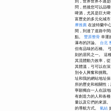
到，世界世界不過是
問，然後您可以品
啤酒，尤其是巨大
富歷史的多元化城市
摩推薦
在波特蘭中心
間，到達了道路中間
點。
豐原整骨
幸運
瀑布的評論。
台北 
但有品味的石橋。 弓（
刻的居民之一。 這
其流體動力效率，從
其體溫，弓可以在深
別令人興奮和挑戰。 
址和我的網站地址
所的歷史和相關性；
寧願獨自一人在該
有創造力的人和各種
量以及它們的來源
的導航方式。
氣結