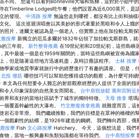
不同。 您還可以看到Bonneville大壩和魚梯，這對於小組
停在Timberline Lodges吃午餐；他們設置為近6,000英尺
獨立的發現。
中清路 按摩
無論您走到哪裡，都沒有比上街和抽樣
文化。 這次巡迴演唱會以其美妙的形式著重於黑暗和令人上癮的
的照片，達爾文被認為是一個老人，但實際上他在加拉帕戈斯探
大雅按摩
新獨立的厄瓜多爾於1832年佔領了加拉帕戈斯群島，就
gle的三年前。
新竹整骨推薦
在19世紀初和20世紀初，這些島嶼
，其中最後一個是在1959年關閉的，當時這些島嶼被宣佈為國家
上，但是隨著這些地方迅速耗盡，及時註冊該程序。
士林 按摩
物學家或地質學家就旅行中的經歷進行了有趣的講座。 但是，
？
北投 撥筋
哪些技巧可以幫助您獲得成功的觀察，為什麼可持續
骨
本文為任何想要令人難忘的射箭觀察經歷的人提供了全面的指南
和令人印象深刻的自然美女而聞名。
台中肩頸放鬆
萬和宮附近
術界和友好的當地社區賦予了城市的獨特特徵。
天母 推拿
塔瑪
了一個覆蓋幹鹼性的大瀑布。
竹北整復推拿推薦
就難度而言，這
使岩石非常滑。 我們繼續推動，我們的目標是在眾神的橋樑的幫
一個戲劇性的結構，是1926年建造的鋼網。 我們轉向西部，俄
鹿按摩
Fish
文心路按摩
Hatchery。 今天，這個想法是，我
食物，當地一般興趣和魚類知識都在等待我們。
台中肩頸按摩