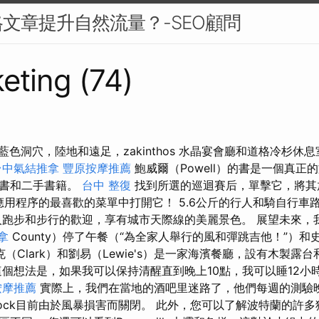
文章提升自然流量？-SEO顧問
eting (74)
沉船與藍色洞穴，陸地和遠足，zakinthos 水晶宴會廳和道格冷杉
台中氣結推拿
豐原按摩推薦
鮑威爾（Powell）的書是一個真正
新書和二手書籍。
台中 整復
找到所選的巡迴賽后，單擊它，將其
r應用程序的最喜歡的菜單中打開它！ 5.6公斤的行人和騎自行車
人跑步和步行的歡迎，享有城市天際線的美麗景色。 展望未來，
拿
County）停了午餐（“為全家人舉行的風和彈跳吉他！”）和史
（Clark）和劉易（Lewie's）是一家海濱餐廳，設有木製露
這個想法是，如果我可以保持清醒直到晚上10點，我可以睡12小
按摩推薦
實際上，我們在當地的酒吧里迷路了，他們每週的測驗
ock目前由於風暴損害而關閉。 此外，您可以了解波特蘭的許