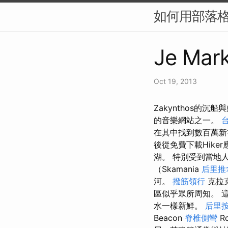
如何用部落格
Je Mark
Oct 19, 2013
Zakynthos的
的音樂網站之一。
在其中找到數百萬
後從免費下載Hike
湖。 特別受到當地
（Skamania
后里推
河。
撥筋領行
克拉克
區似乎眾所周知。 
水一樣新鮮。
后里
Beacon
脊椎側彎
R