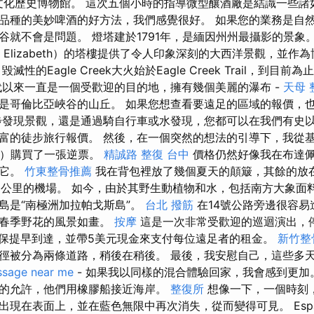
然和文化歷史博物館。 這次五個小時的指導微型釀酒廠是結識一些
品種的美妙啤酒的好方法，我們感覺很好。 如果您的業務是自
谷就不會是問題。 燈塔建於1791年，是緬因州州最攝影的景象
Elizabeth）的塔樓提供了令人印象深刻的大西洋景觀，並作
性的Eagle Creek大火始於Eagle Creek Trail，到目
代以來一直是一個受歡迎的目的地，擁有幾個美麗的瀑布 -
天母 
是哥倫比亞峽谷的山丘。 如果您想查看要遠足的區域的報價，
步發現景觀，還是通過騎自行車或水發現，您都可以在我們有史
富的徒步旅行報價。 然後，在一個突然的想法的引導下，我從基多
gos）購買了一張逆票。
精誠路 整復 台中
價格仍然好像我在布達
了它。
竹東整骨推薦
我在背包裡放了幾個夏天的顛簸，其餘的放
0公里的機場。 如今，由於其野生動植物和水，包括南方大象面
島是“南極洲加拉帕戈斯島”。
台北 撥筋
在14號公路旁邊很容易
名春季野花的風景如畫。
按摩
這是一次非常受歡迎的巡迴演出，
保提早到達，並帶5美元現金來支付每位遠足者的租金。
新竹整
徑被分為兩條道路，稍後在稍後。 最後，我安慰自己，這些多
sage near me
- 如果我以同樣的混合體驗回家，我會感到更加
的允許，他們用橡膠船接近海岸。
整復所
想像一下，一個時刻
現在表面上，並在藍色無限中再次消失，從而變得可見。 Espa