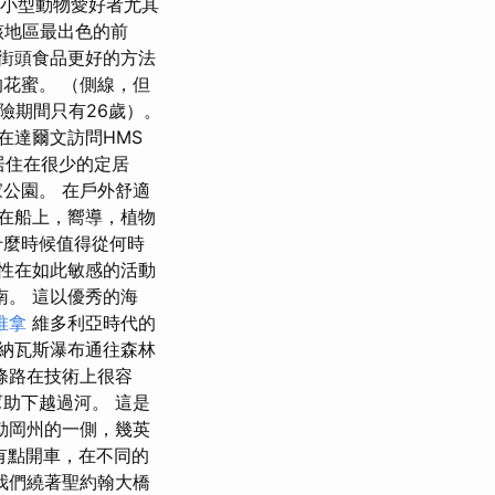
中的小型動物愛好者尤其
，是該地區最出色的前
街頭食品更好的方法
花蜜。 （側線，但
險期間只有26歲）。
在達爾文訪問HMS
居住在很少的定居
公園。 在戶外舒適
在船上，嚮導，植物
什麼時候值得從何時
性在如此敏感的活動
。 這以優秀的海
推拿
維多利亞時代的
納瓦斯瀑布通往森林
條路在技術上很容
助下越過河。 這是
勒岡州的一側，幾英
們有點開車，在不同的
我們繞著聖約翰大橋