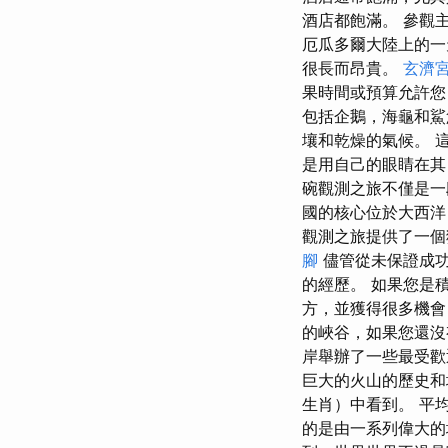
酒店都飽滿。 參觀
厄瓜多爾大陸上的一
很長而昂貴。
玄濟
果時間或預算允許
包括企鵝，海龜和
壤和乾燥的氣候。 
是用自己的眼睛在其
碗觀測之旅不僅是一
國的核心位於大西洋
觀測之旅提供了一個
腳
儘管從未保​​證
的經歷。 如果您是
方，並獲得很多機會
的峽谷，如果您還沒
岸舉辦了一些最受歡
巨大的火山的歷史和地
生肖）中看到。 平
的是由一系列偉大的地