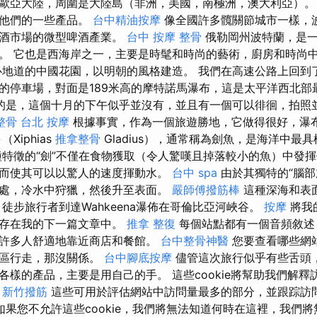
歐亞大陸，周圍是大陸島（非洲，美國，南極洲，澳大利亞）。
嚐他們的一些產品。
台中精油按摩
像全國許多髖關節城市一樣，
啤酒市場的微型啤酒產業。
台中 按摩 整骨
俄勒岡州波特蘭，是一
。 它也是西海岸之一，主要是時髦和時尚的藝術，廚房和時尚
地道的中國花園，以明朝的風格建造。 我們在高速公路上回到
的停車場，對面是189米高的摩特諾馬瀑布，這是太平洋西北部
的是，這個十月的下午似乎並沒有，並且有一個可以徘徊，拍照
整骨
台北 按摩
根據事實，作為一個旅遊勝地，它做得很好，瀑
Xiphias
推拿整骨
Gladius），通常稱為劍魚，是海洋中最
種特徵的“劍”不僅在食物獲取（令人驚嘆且掉落較小的魚）中發
而使其可以以驚人的速度揮動水。
台中 spa
由於其獨特的“腦部
處，冷水中狩獵，然後升至表面。
嚴師傅撥筋棒
這種深海和表
徒步旅行者到達Wahkeena瀑佈在哥倫比亞河峽谷。
按摩
將我
保存在我的下一篇文章中。
推拿 整復
每個站點都有一個音頻敘述
許多人舒適地靠近商店和餐館。
台中整骨神醫
您要查看哪些網
地區行走，那沒關係。
台中腳底按摩
儘管這次旅行似乎有些舌頭
各樣的產品，主要是用自己的手。 這些cookie將幫助我們解
。
新竹撥筋
這些可用於評估網站中訪問量最多的部分，並跟踪訪
如果您不允許這些cookie，我們將無法知道何時在這裡，我們