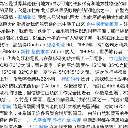
為它是世界其他任何地方都找不到的許多稀有和地方性物種的家
的景觀，它是加拉帕戈斯群島最受歡迎的訪問地點之一。 在聖
的事情 -
新埔整骨
我從未見過如此巨大，如此寧靜的動物如此近
，一條巨大的滑板從我們船旁邊的水中跳了出來
台中國術館推薦
- 
小屋很小，我們幾乎跌倒了，如果我們倆都想同時準備，那已經
浪潮如此強烈，以至於一半的一群人變成了海 - 我躺在床上三
行，請獲得Cochran
經絡調理
Rd。 1957年，有2名匈牙
as和Bolza
新竹 整復推拿
Alfonz的人。 1968年，世界旅行
nbauer）代表匈牙利電視台在蘇聯研究站拍攝了一部電影。
竹北整復
C和-70°C之間，而在夏季，它的平均溫度在-15°C和-35°C
5°C和-32°C之間，夏季在-5°C和5°C之間。 這次旅行將很
上升，倫敦轉會總共22小時。
撥筋領行
因此，當我晚上七點半
們把我的東西扔到了Airbnb，然後出發了。 預訂由Airbnb
總利潤很低，但信標使山頂的工作完全比岩石，然後是金屬，木
頂部。 以前是工業區，是波特蘭最具活力的社區之一，到處都
薦
鬆筋
這是俄勒岡州最古老的聯邦大樓的先驅法院，建於1875
而聞名，並舉辦了許多音樂會場所和節日。 由於自然和豐富的
歡迎的遊客之一。
八字命理 整復推拿
按摩
每個島嶼都在酒店和旅
其是聖克魯斯。
太平 整骨
在高峰季節（聖誕節和復活節週）和特