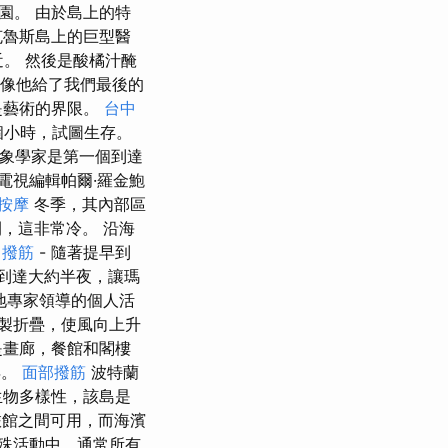
園。 由於島上的特
克魯斯島上的巨型醫
。 然後是酸橘汁醃
好像他給了我們最後的
是藝術的界限。
台中
個小時，試圖生存。
利氣象學家是第一個到達
者，電視編輯帕爾·羅金鮑
按摩
冬季，其內部區
之間，這非常冷。 沿海
長
撥筋
- 隨著提早到
到達大約半夜，讓瑪
當地專家領導的個人活
製折疊，使風向上升
是畫廊，餐館和閣樓
年。
面部撥筋
波特蘭
生物多樣性，該島是
館之間可用，而海濱
殊活動中，通常所有