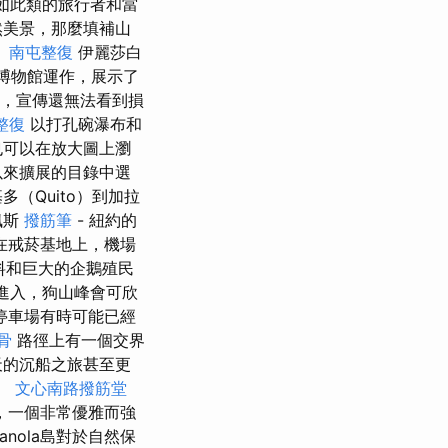
諸如此類的旅行者和當
然美景，那麼填補山
。
南屯整復
伊麗莎白
為博物館運作，展示了
前為止，宣傳還無法看到損
整復
以打孔碗瀑布和
也可以在放大圖上瀏
以來擴展的目錄中選
（Quito）到加拉
佩斯
撥筋筆
- 紐約的
在戒菸基地上，機場
料和巨大的企鵝殖民
進入，狗山峰會可欣
停車場有時可能已經
骨
路徑上有一個交界
天的沉船之旅甚至更
。
文心南路撥筋堂
，一個非常優雅而強
nola島對於自然保