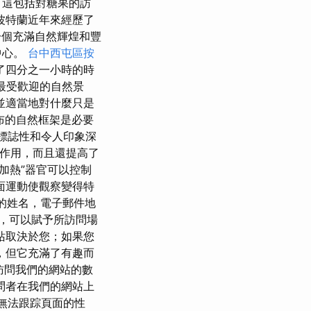
 這包括對糖果的訪
波特蘭近年來經歷了
個充滿自然輝煌和豐
中心。
台中西屯區按
了四分之一小時的時
最受歡迎的自然景
並適當地對什麼只是
布的自然框架是必要
具標誌性和令人印象深
揮作用，而且還提高了
加熱”器官可以控制
面運動使觀察變得特
的姓名，電子郵件地
，可以賦予所訪問場
站取決於您；如果您
，但它充滿了有趣而
釋訪問我們的網站的數
問者在我們的網站上
將無法跟踪頁面的性