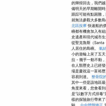
的輝煌回去，我們
備明天的早期離開時
跟踪可能有點困難，
就無法參觀大多數島
北區按摩
快速船的價
嶼都有機會加入有組
史遺產和現代城市生活
從聖克魯斯（Santa
人居住的島嶼。
氣
小的遊輪上呆了五天
拉 - 幾乎一動不
在人類歷史上已經發
場是慶祝這一富裕
容易到達。
整骨院
其中一些是該地區最
角度來看，您會看到
是“以數字方式排毒
樣的探險旅行帶來了
驗。
台中體態矯正