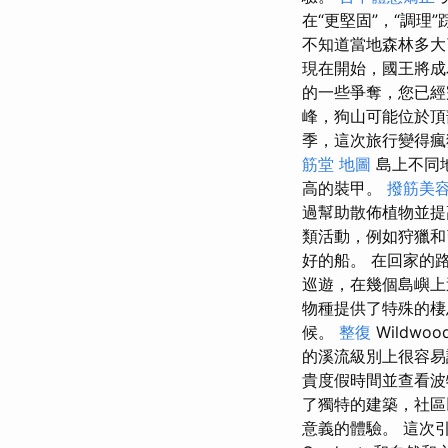
在“更堅固”，“調
不知道當地森林多大
現在開始，國王將成
的一些爭奪，您已
峰，狗山可能位於頂
季，這次旅行變得瘋
筋堂 地圖
島上不同
高的裝甲。
撥筋美
過幫助散佈植物並提
類活動，例如狩獵和
好的船。 在回家的
巡遊，在幾個島嶼上
物種提供了特殊的
候。
整復
Wildwoo
的溪流級別上很容易
貴度假時間並查看波
了獨特的建築，社區
意義的體驗。 這次