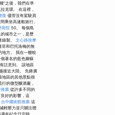
樑”之後，我們在準
拉克環。 在這裡，
整復
儘管沒有駕駛員
之間乘坐高速船旅行。
整骨院
50。 每個島
人的城市之一，是歷
遺產錄製。
文心路按摩
達菲和巴托洛梅的無
地方。 我在一艘較
一個著名的藍色腳蘇
有註意到。 該地區
越接近大陸。 先鋒廣
該地區的其他景點很
流行的微型釀酒廠，
摩推薦
從許多不同的
有良好的影響，這
台中國術館推薦
這
減輕壓力並只關注體
5週年紀念日定時。