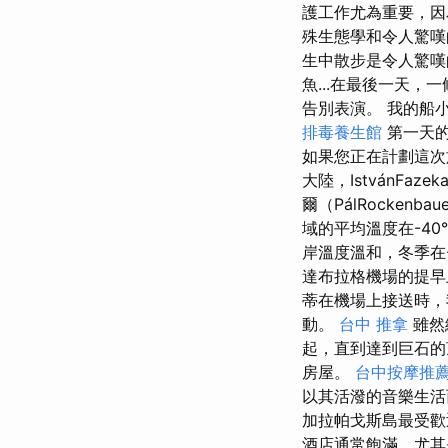
護工作尤為重要，因
殊生態學和令人驚嘆
生中散步是令人驚嘆
魚...在最後一天
告別表演。 我的船
排毒養生館
第一天的
如果您正在計劃這次旅
大陸，IstvánFazek
爾（PálRocke
域的平均溫度在-40°
岸溫度溫和，冬季在-1
達布拉格機場的提早
蒂在機場上接送時，我
動。
台中 推拿
雖然
起，直到達到巨石的
房屋。
台中按摩推
以其活潑的音樂生活
加拉帕戈斯島最受
酒店通常飽滿，尤