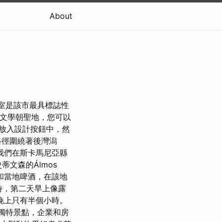
About
休息室是該市最具標誌性
的文學朝聖地，您可以
放入設計按鈕中，然
路徑圍繞著後灣潟
我們在斯卡馬尼亞縣
蒂文森的Álmos
台和當地啤酒，在該地
時，第二天早上像露
晚上只有半個小時。
多獨特景點，企業和房