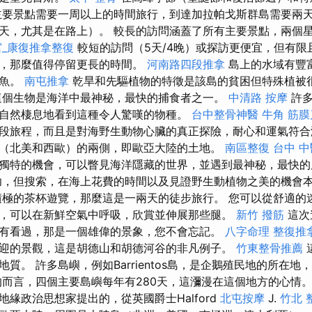
主要景點需要一周以上的時間旅行，到達加拉帕戈斯群島需要兩
天，尤其是在路上）。 較長的訪問涵蓋了所有主要景點，兩個
宮_康復推拿整復
較短的訪問（5天/4晚）或探訪更便宜，但有限
您，那麼值得停留更長的時間。
河南路四段推拿
島上的水域有豐
鯊魚。
南屯推拿
乾旱和先驅植物的特徵是該島的貧困但特殊植被
這個生物是海洋中最神秘，最快的捕食者之一。
中清路 按摩
許多
自然棲息地看到這種令人驚嘆的物種。
台中整骨神醫
牛角 筋
段旅程，而且是對海野生動物心臟的真正探險，耐心和運氣符合
（北美和西歐）的兩側，即歐亞大陸的土地。
南區整復
台中 中
獨特的機會，可以瞥見海洋隱藏的世界，並遇到最神秘，最快
成功，但搜索，在海上花費的時間以及見證野生動植物之美的機會
積極的茶杯遊覽，那麼這是一兩天的徒步旅行。 您可以從舒適的
，可以在新鮮空氣中呼吸，欣賞並伸展那些腿。
新竹 撥筋
這次
有看過，那是一個雄偉的景象，您不會忘記。
八字命理 整復推
迎的景觀，這是胡德山和胡德河谷的非凡例子。
竹東整骨推薦
質。 許多島嶼，例如Barrientos島，是企鵝殖民地的所在
均而言，四個主要島嶼每年有280天，這瀰漫在這個地方的心情
緣政治思想家提出的，從英國爵士Halford
北屯按摩
J.
竹北 