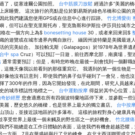
越過了，從塞達爾公園拍照。
台中筋膜刀放鬆
經過許多“美麗的橋
上床睡覺。 這次旅行的亮點是位於劉易斯的綠色吊橋和公園的克
因此我們建議您使用GPS或在信息中心進行踪跡。
竹北博愛街 
嶼，但可以在聖克里斯托布，聖克魯斯和伊斯拉·伊莎貝拉城市
格在一個方向上為$
bonesetting house
30，或者來回來回$
織的遊覽或在城市邊界內獨自旅行。 緬因州波特蘭是美國最迷
的完美結合。 加拉帕戈斯（Galapagos）於1978年為世界
台中 spa
Cruz）可以預訂一日遊，前往西摩北部，南廣場，聖
結
通常需要預訂；但是，有時您昨晚在最後一刻會找到一個辭職的
，這幾天像我以前看到的那樣重寫它。 我遇到的第一個生物是
動，好像他沒有註意到，即使我們的鼻子似乎碰到了一會兒，他也沒
揮了300年的作用，因為它開始發現，在此期間，研究人員越來
歷史的城市標誌性地標之一。
台中運動按摩
得益於其中心位置，
的奇妙經歷
您會適應在所有四個波特蘭地區停下來，並參觀一些
美麗，歷史悠久的橋樑，也是世界上最大的獨立書店。
台中按
山頂山，並接近該地區的許多瀑布。 這樣的旅程對身心健康具
”並享受世界上最後一個未觸及的野生區之一的好機會。
竹北腰痛
我們不能總是在工作日體驗的表面，這使我們有機會超越恐懼，
另一方面，7月在華盛頓舉行了北約峰會，在北大西洋聯盟成立7