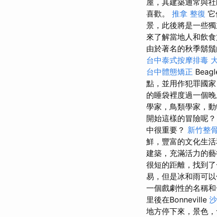
屋，其建築通常與社區
喜歡。
推拿 整復
它
景，此後將是一些
來了解當地人和飲食
由於著名的秋季鬍鬚
台中泰式按摩排毒
台中體態矯正
Bea
點，並用作犯罪國家
的睡袋裡度過一個晚
學家，鳥類學家，動
開始這樣的冒險呢
中很重要？
新竹整
鮮，豐富的文化生活
建築，充滿活力的藝
很短的距離，找到
易，但是冰和雨可以
一個戲劇性的名稱和
里後在Bonneville
沙
地方停下來，景色，