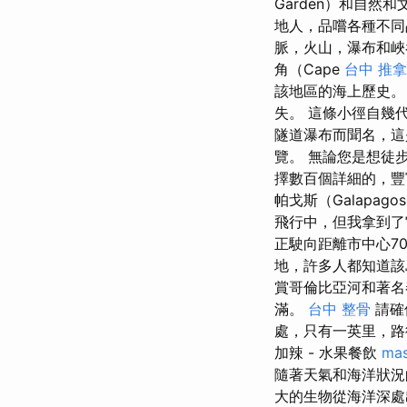
Garden）和自
地人，品嚐各種不同
脈，火山，瀑布和峽
角（Cape
台中 推拿
該地區的海上歷史。 毀滅
失。 這條小徑自幾
隧道瀑布而聞名，這
覽。 無論您是想徒
擇數百個詳細的，豐
帕戈斯（Galapa
飛行中，但我拿到
正駛向距離市中心7
地，許多人都知道該
賞哥倫比亞河和著
滿。
台中 整骨
請確
處，只有一英里，路
加辣 - 水果餐飲
mas
隨著天氣和海洋狀況
大的生物從海洋深處出