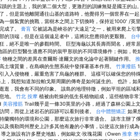
理”踪蹟的主題上，我的第二個大型，更激烈的訓練無疑是國王的山
了，但是當他離開通往山基的道路時，他覺得另一個世界在一
為一個紮實的挑戰，當樹木之間上下切換時，保持近1000' /英
經完成了。
膏肓
它被認為是峽谷的“大遠足”之一，被用來爬上引
部的頂端，但是在這個遠足者中，這將比您應得的更艱難。
台中
狂，絕不是唯一的參觀時間。 巨型海龜以其長壽而聞名，經常居
地區的巨型醫生適應不同的裝甲形狀的不同環境條件；例如，乾
容
物種之間的差異在查爾斯·達爾文的進化論中起著關鍵作用。
高土壤質量，在島嶼的生態系統中發揮著基本作用。
竹東撥筋
引入入侵物種，嚴重危害了烏龜的種群。 這樣可以確保您的特殊
路上，我想知道加拉帕戈斯周圍的傳奇是如何誕生的。 也許，如
逛逛，我會有不同的印象。 該島的地理特徵，例如平坦的區域
棲息地。
竹北 按摩
植被由乾燥的低生長植物組成，這些植物非常
d
美容撥筋
Trail幾乎是一條30英里的小路，經過了森林公園上
訪問，而從上述岩石的踪跡可以看到後者。
台中體態矯正
如果
特蘭獨特的環境和公園，那麼這次旅行非常適合。 該市主辦了
以及俄勒岡州歷史上許多其他有趣的小事情，以使這次旅行成為
引導之旅設有許多歷史地點，例如歐文·玫瑰花園（Owen
推拿 整