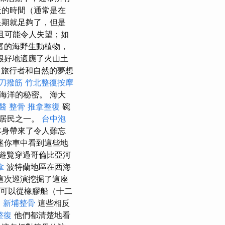
天的時間（通常是在
星期就足夠了，但是
且可能令人失望；如
富的海野生動植物，
很好地適應了火山土
旅行者和自然的夢想
膜刀撥筋
竹北整復按摩
海洋的秘密。 海大
醫 整骨
推拿整復
碗
的居民之一。
台中泡
本身帶來了令人難忘
迷你車中看到這些地
遊覽穿過哥倫比亞河
拿
波特蘭地區在西海
這次巡演挖掘了這座
地，可以從橡膠船（十二
。
新埔整骨
這些相反
整復
他們都清楚地看