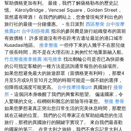
幫助價格更加有利。 最後，我們了解薩格勒布的歷史記
憶。 KárolyBridge，Vencsel Square，Golden Street，
當然還有啤酒！ 在我們的網站上，您會發現匈牙利出色的
旅行社的最後一分鐘優惠。 - 生日派對
西區整骨
台中按摩
推薦ptt
台中刮痧推薦
指示的參與費是旅行組織發布的當前
有效價格！ 許多巡遊沒有停在距考古遺址最近的港口城市
Kusadasi地區。
推拿整復
一些停下來的人幾乎不在那兒做
了很長時間，而不是在大理石街上匆匆忙忙地重新融入船。
竹北整復推拿推薦
南屯推拿
找出郵輪公司是否已為快節奏
的公司指定客艙的一種方法是諮詢通常報告的在線場所。
如果您想避免最大的旅遊群眾（當價格更有利時），那麼4
月至5月或9月至10月之間的時期可能是一個不錯的選擇，
但降雨或濕度可能更高。
台中按摩排毒ptt
異國旅行
接骨
所
- 這個詞本身喚醒了我們的興奮和慾望。 偏遠國家，令
人驚嘆的文化，棕櫚樹和難忘的冒險等待著您。
整復 整骨
如果您夢想著真正突出您日常生活的完美休息時間，那麼您
就在正確的位置。 我們的公司專家正在幫助組織您的生活
旅行，那裡的異國旅行的關鍵字實現了。 來自我們最喜歡
的國家的第三。 在意大利之旅時，我們不會忘記意大利人