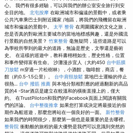
心。 我們有很多經驗，可以與我們的辦公室安全旅行到安
全目的地。
北屯按摩
在歐洲城市和偏遠的景觀中，或者乘
公共汽車乘巴士到附近國家 /地區，將我們的飛機留在歐洲
城市和偏遠的景觀中。
太平 整骨
在周圍國家的文化之旅，
您是否真的對歐洲主要城市的當地地標感興趣，還是外國流
行景觀的自然美景？
竹東整骨
毫無疑問，這些道路是可以
為學校所學到的最大的道路，無論是歷史，文學還是藝術
史。 在這樣的巡遊中，教科書栩栩如生，歷史性格，位置
和事件變得富有生命。 沙灘漫步宜人（大約450
台中筋膜
刀放鬆
m穿過一片松樹林），小酒館，咖啡館，商店，餐
館（約0.5-1.5公里）。
台中肩頸放鬆
當地巴士運輸的停止
很熱...
台中 撥筋 推薦
與本地分類相對應的經過翻新的高品
質的4 -Star酒店是建立在較溫和的橫衝直撞上的，僅大
約。 在TrustPiloton和我們的Facebook頁面上閱讀有關我
們的評論。
台中整復推拿
如果您打算或決定將最接近的假
期作為船巡遊，那麼您將站在一個良好的一面。
新竹整骨
如果我們的時間很少，那麼第一個也是最重要的是去哪裡。
整骨院
衝動般的旅程的最大優勢是我們可以意識到突然的