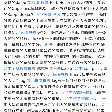
築物的Salou
文心路 按摩
Park Resort酒店大樓內。 受歡
迎的Capellans海灘約為。 誰不會熟悉眾所周知且令人驚訝
的Kappadokia？
西屯按摩
筋膜
在這次冒險之旅中，我們
發現了這個神奇的土耳其景觀，並參觀了令人興奮的地方，
例如伊斯坦布爾，安納托利亞博物館以及古董城市的帕琴和
特洛伊。
南區整復
然後，我們結束了伊斯坦布爾的這一令
人難忘的旅程。 最好看一下他們提供的價格，因為它們偶
爾比單獨找到的要好。 但是，他們通常會給那些不想打擾
購買機票的人提供非常普通的票價。 通過找到在港口花費
大約10個小時的巡航，在開始之前旅行的附加價值。 始終
根據所需的選項指定當前的參與費，並通過有效的折扣。
台中全身按摩推薦
佛羅里達州是k.zeltn
台中 spa
pisa，當
您向所有人提到傾斜塔時。
筋骨整復
Pm.ny似乎無視苛刻
的人，而lag
竹北推拿推薦
lag有一個伽利略伽利略物理k。
確定最重要的端口，看看哪些線路提供最佳訪問。 該路線
必須在購買決定中包括比在Cruise
台中按摩平價
Line廣告
中擁有的水滑梯或休息室的重量。
台中推拿推薦
最近，一
條大型運輸廣告包含島嶼之間七天的夏威夷徒步旅行。 這
次旅行在8月底以每人為1959美元的室內房間開始。 如果