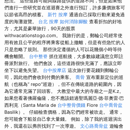
想法。 這些道路可能與線路提供的道路不同，但是如果他
們進行一些研究並在巡迴賽之外進行預訂，許多廉價旅客可
以節省高昂的積蓄。
新竹 按摩
通過自己採取行動來避免過
度的海灘遊覽。
台北 按摩
如何消除腳酸
查看折扣的好地
方，尤其是豪華旅行，90天的股票
withvacationstogo.com。 我旅行的是，郵輪公司經常使
用有效且公平的程序將乘客從船上撤離，但是有些急忙的人
只是忽略了規則。 那些決定遵循的人可以花幾個小時等待
機會離開。
台中整脊
抓住巡航後，大多數線建議您立即註
冊派對旅行。 他們會說，這些道路很快充滿了，應該立即
坐下以避免失望。
台中按摩店
這次旅行要花錢到郵輪公
司，因此他們會收到付費的乘客。
喬骨
宣布重新定位的巡
航（也稱為“ repo”巡遊），但不在傳統道路的範圍內，因
為它通常充滿了回頭客。 大教堂中最大的寺廟之一是K.z。
如果您看著佛羅倫薩，您不應該錯過聖瑪麗亞·德·菲奧雷·巴
西利克（Santa Maria de
台中整骨價錢
Fiore
台中喬骨盆
Basilik）。 仔細檢查價格，因為它們經常被吹走。 通常，
您可能會下船並自己拿大量錢。 例如，除了我的巡迴演出
外，我還在以弗所找到了一次導遊。
文心路喬骨盆
遊輪會