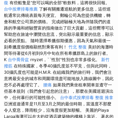
復
有些船隻是“您可以喝的全部”軟飲料，這將很快回報。
台中按摩排毒推薦
了解有關搬遷巡航的更多信息，這些巡
航通常比傳統表親每天便宜。 郵輪公司為您提供機艙，轉
會和航空公司票的價格。 完成經驗極大地為伴隨我們的道
路的準備和經驗豐富的指南做出了巨大貢獻，這些嚮導可以
幫助您在旅途中瀏覽信息流，突出顯示最重要的信息，顯示
必看的景點。 隨時選擇希臘假期優惠，因為天氣和最後一
刻希臘度假價格顯然對乘客有利！
竹北 整復
美好的海灘時
間等待著從6月初到9月中旬在所有希臘群島上的旅行者。
K
台中喬骨盆
rnyzet，``性別''性別也非常多樣化。
新竹
撥筋
在特殊國家，冬季40攝氏度並不罕見，但與此同時，
30攝氏度也可能是H.M.R. 在組織我們的旅行時，我們會注
意將最安全的城市和周圍環境盡可能地放入路線圖中，因此
您不必再處理它了。
腰痛
如果我們乘坐租車開車並遵守一
些基本規則（我們會引起您的注意），那麼在美國巡迴演出
中，任何暴行的可能性很小。
台中泰式按摩排毒
整復 推拿
亞洲巡遊通常是11月至3月之間的最佳時期，當溫度不那麼
令人窒息，降雨較少，沿海度假更加順暢。 美麗的Playa
Larga海灘可以在大約從酒店建築物的樓梯上靠近。 著名的