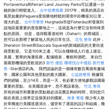
Portaventura和Ferrari Land Journey Parks可以通過一分
鐘的旅行輕鬆進入。
台中按摩推薦
2017年，精美的酒店在
風景如畫的Paguera度假勝地輕鬆的環境中距機場30公里，
僅大約是。
台中市整骨
Hurghada市從Fisherász村發展到
該地區最重要的度假勝地之一，這就是為什麼它沒有特殊景
點的原因。 但是，值得觀看達哈特（Dahart）的舊城區，
您可以在那裡了解當地人民的日常生活。
北屯 整骨
此外，
Sheraton Street和Saccala Square的新城鎮區的主要街道
很受歡迎。 它是100米之遙，可以在樓梯或人行道上接近。
美麗，繁華的海灘長廊，配備噴泉，餐館和酒吧。 來自巴
塞羅那機場的受歡迎的3
新竹 撥筋
哪裡找台中撥筋
新竹整
骨
-Star酒店約為。 我們談論的是一個擁有數百萬個有趣城
市，國家公園和其他景點的龐大國家。
公益路整骨
根據我
們的經驗，至少14天，而是一天，有必要方便地參觀該國最
重要的景點。 在美國巡遊中，您不應該著急。
竹北 整骨
所有的城市和重要的景點都必須花費足夠的時間，否則您只
能在表面上很界定這個美好的國家。
推拿 整復
很少有人敢
於單獨進行美國巡迴演出，儘管有了適當的設計和組織，幾