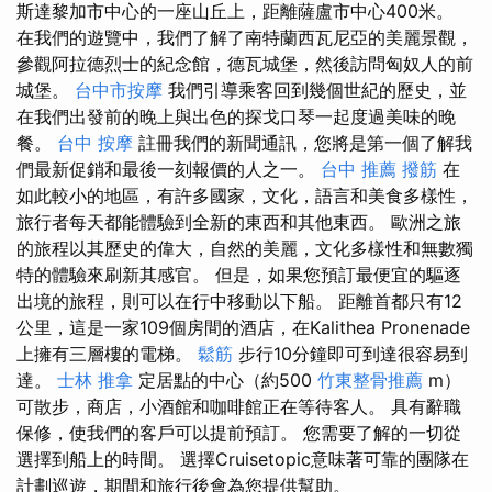
斯達黎加市中心的一座山丘上，距離薩盧市中心400米。
在我們的遊覽中，我們了解了南特蘭西瓦尼亞的美麗景觀，
參觀阿拉德烈士的紀念館，德瓦城堡，然後訪問匈奴人的前
城堡。
台中市按摩
我們引導乘客回到幾個世紀的歷史，並
在我們出發前的晚上與出色的探戈口琴一起度過美味的晚
餐。
台中 按摩
註冊我們的新聞通訊，您將是第一個了解我
們最新促銷和最後一刻報價的人之一。
台中 推薦 撥筋
在
如此較小的地區，有許多國家，文化，語言和美食多樣性，
旅行者每天都能體驗到全新的東西和其他東西。 歐洲之旅
的旅程以其歷史的偉大，自然的美麗，文化多樣性和無數獨
特的體驗來刷新其感官。 但是，如果您預訂最便宜的驅逐
出境的旅程，則可以在行中移動以下船。 距離首都只有12
公里，這是一家109個房間的酒店，在Kalithea Pronenade
上擁有三層樓的電梯。
鬆筋
步行10分鐘即可到達很容易到
達。
士林 推拿
定居點的中心（約500
竹東整骨推薦
m）
可散步，商店，小酒館和咖啡館正在等待客人。 具有辭職
保修，使我們的客戶可以提前預訂。 您需要了解的一切從
選擇到船上的時間。 選擇Cruisetopic意味著可靠的團隊在
計劃巡遊，期間和旅行後會為您提供幫助。