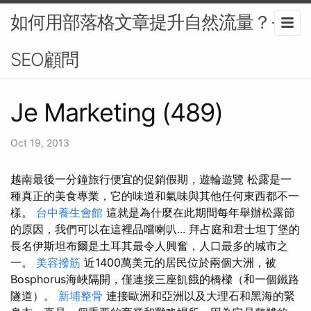
如何用部落格文章提升自然流量？-
SEO顧問
Je Marketing (489)
Oct 19, 2013
越南最後一分鐘旅行便宜的促銷假期，遊輪遊覽 松露是一
種真正的美食專業，它的味道和氣味與其他任何東西都不一
樣。
台中養生會館
這就是為什麼在此期間每年舉辦松露節
的原因，我們可以在這裡品嚐喇叭... 拜占庭和君士坦丁堡的
長名伊斯坦布爾是土耳其最令人興奮，人口最多的城市之
一。
美容撥筋
近1400萬美元的居民位於兩個大洲，被
Bosphorus海峽隔開，僅連接三座飢餓的橋樑（和一個鐵路
隧道）。
新埔整骨
連接歐洲和亞洲以及大理石和黑海的緊