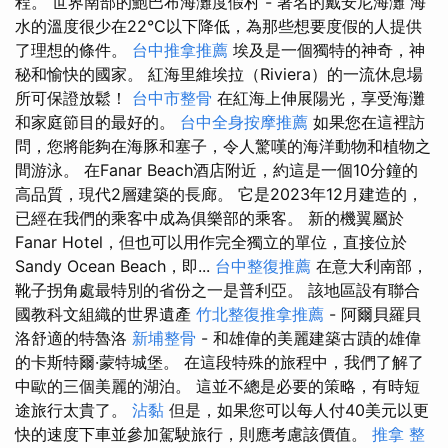
程。 世界南部的鮑巴布海灘度假村 - 著名的戴安尼海灘 海
水的溫度很少在22°C以下降低，為那些想要度假的人提供
了理想的條件。
台中推拿推薦
埃及是一個獨特的神奇，神
秘和愉快的國家。 紅海里維埃拉（Riviera）的一流休息場
所可保證放鬆！
台中市整骨
在紅海上伸展陽光，享受海灘
和家庭節目的最好的。
台中全身按摩推薦
如果您在這裡訪
問，您將能夠在海豚和塞子，令人驚嘆的海洋動物和植物之
間游泳。 在Fanar Beach酒店附近，約這是一個10分鐘的
高品質，現代2層建築的長廊。 它是2023年12月建造的，
已經在我們的乘客中成為俱樂部的乘客。 新的機翼屬於
Fanar Hotel，但也可以用作完全獨立的單位，直接位於
Sandy Ocean Beach，即...
台中整復推薦
在意大利南部，
靴子拐角處最特別的省份之一是普利亞。 該地區設有聯合
國教科文組織的世界遺產
竹北整復推拿推薦
- 阿爾貝羅貝
洛舒適的特魯洛
新埔整骨
- 和雄偉的美麗建築古蹟的雄偉
的卡斯特爾·蒙特城堡。 在這段特殊的旅程中，我們了解了
中歐的三個美麗的湖泊。 這並不總是必要的策略，有時短
途旅行太貴了。
沾黏
但是，如果您可以每人付40美元以更
快的速度下車並參加駕駛旅行，則應考慮該價值。
推拿 整