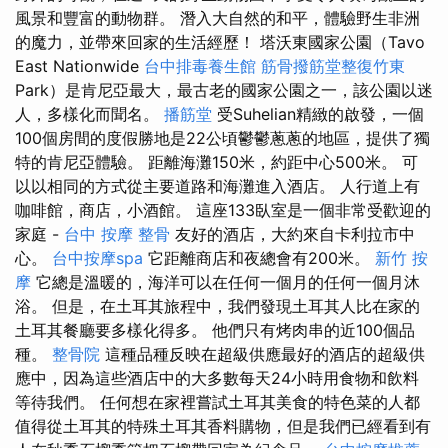
風景和豐富的動物群。 潛入大自然的和平，體驗野生非洲
的魔力，並帶來回家的生活經歷！ 塔沃東國家公園（Tavo
East Nationwide
台中排毒養生館
筋骨撥筋堂整復竹東
Park）是肯尼亞最大，最古老的國家公園之一，該公園以迷
人，多樣化而聞名。
播筋堂
受Suhelian精緻的啟發，一個
100個房間的度假勝地是22公頃鬱鬱蔥蔥的地區，提供了獨
特的肯尼亞體驗。 距離海灘150米，約距中心500米。 可
以以相同的方式從主要道路和海灘進入酒店。 人行道上有
咖啡館，商店，小酒館。 這座133臥室是一個非常受歡迎的
家庭 -
台中 按摩 整骨
友好的酒店，大約來自卡利拉市中
心。
台中按摩spa
它距離商店和夜總會有200米。
新竹 按
摩
它總是溫暖的，海洋可以在任何一個月的任何一個月沐
浴。 但是，在土耳其旅程中，我們發現土耳其人比在家的
土耳其餐廳要多樣化得多。 他們只有烤肉串的近100個品
種。
整骨院
這種品種反映在超級供應最好的酒店的超級供
應中，因為這些酒店中的大多數每天24小時用食物和飲料
等待我們。 任何想在家裡嘗試土耳其美食的特色菜的人都
值得從土耳其的特殊土耳其香料購物，但是我們已經看到有