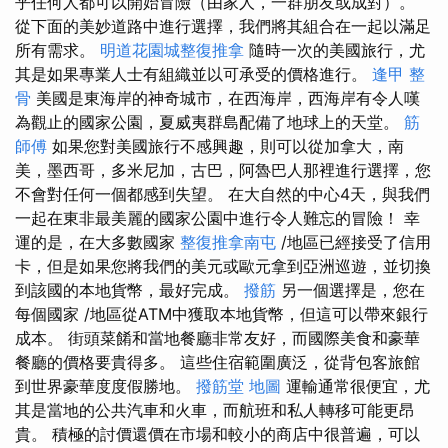
乎任何人都可以開始冒險（由家人，一群朋友或成對）。
從下面的美妙道路中進行選擇，我們將其組合在一起以滿足
所有需求。
明道花園城整復推拿
隨時一次的美國旅行，尤
其是如果專業人士有組織並以可承受的價格進行。
逢甲 整
骨
美國是東海岸的神奇城市，在西海岸，西海岸有令人嘆
為觀止的國家公園，夏威夷群島配備了地球上的天堂。
筋
師傅
如果您對美國旅行不感興趣，則可以從加拿大，南
美，墨西哥，多米尼加，古巴，阿魯巴人那裡進行選擇，您
不會對任何一個都感到失望。 在大自然的中心4天，與我們
一起在東非最美麗的國家公園中進行令人難忘的冒險！ 幸
運的是，在大多數國家
整復推拿南屯
/地區已經接受了信用
卡，但是如果您將我們的美元或歐元拿到亞洲巡遊，並切換
到該國的本地貨幣，最好完成。
撥筋
另一個選擇是，您在
每個國家 /地區從ATM中獲取本地貨幣，但這可以帶來銀行
成本。 街頭菜餚和當地餐廳非常友好，而國際美食和豪華
餐廳的價格要貴得多。 這些住宿範圍廣泛，從背包客旅館
到世界豪華度度假勝地。
撥筋堂 地圖
運輸通常很便宜，尤
其是當地的公共汽車和火車，而航班和私人轉移可能更昂
貴。 積極的討價還價在市場和較小的商店中很普遍，可以