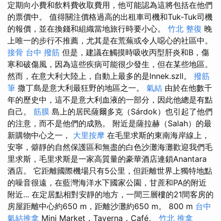
定期向小費和飲料費收取費用，他可能認為這將包括在他們
的票價中。 值得關注價格過高的出租車司機和Tuk-Tuk司機
的報價，並在換錢和組織當地旅行時要小心。
竹北 整復
晚
上唯一的步行不推薦，尤其是在荒蕪或令人噁心的社區中。
接骨
台中 撥筋
但是，建議在觸摸時吸收丙型肝炎和B，傷
寒和破傷風，因為這些疾病可能很少發生，但在某些地區。
然而，在意大利大陸上，自動上最多的是lnnek.szll。
撥筋
筆
撒丁島是意大利最狂野的地區之一。
氣結
由於在他數千
年的歷史中，這不是意大利血液的一部分，因此他總是有點
自己。
筋膜
島上的居民薩爾多克（Sárdok）也引起了他們
的注意，而不是他們的成熟。 附近是薩拉赫（Salah）的最
新購物中心之一，
大里按摩
在毛里求斯的東南海岸線上，
安寧，僻靜的自然保護區和無盡的白色沙灘海灘歡迎我們毛
里求斯，毛里求斯是一家高質量的豪華酒店連鎖Anantara
酒店。 它距離國際機場只有5公里，但距離世界上獨特地點
的噪音很遠，在藍灣海洋水下國家公園，甘蔗和PA的附近
附近... 在定居點​​相對安靜的地方，一間三層樓的21間客房的
房屋距離中心約650 m，距離沙灘約650 m。 800 m
台中
氣結推拿
Mini Market，Taverna，Café。
竹北 推拿