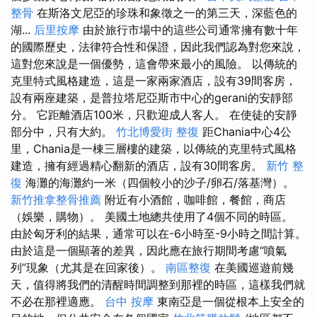
整骨
在斯洛文尼亞的珍珠和象徵之一的第三天，深藍色的
湖...
后里按摩
由於旅行市場中的這些公司通常擁有數十年
的國際歷史，法律符合性和保證，因此我們認為對您來說，
這對您來說是一個優勢，這會帶來最小的風險。 以傳統的
克里特式風格建造，這是一家兩家酒店，設有39間客房，
設有兩座建築，是普拉塔尼亞斯市中心的gerani的安靜部
分。 它距離酒店100米，只歡迎成人客人。 在使徒的安靜
部分中，只有大約。
竹北博愛街 整復
距Chania中心4公
里，Chania是一棟三層樓的建築，以傳統的克里特式風格
建造，擁有經過精心翻新的酒店，設有30間客房。
新竹 整
復
海灘的海灘約一米（四個較小的沙子/卵石/落基灣）。
新竹推拿整骨推薦
附近有小酒館，咖啡館，餐館，商店
（娛樂，購物）。 美國土地總共使用了4個不同的時區。
由於匈牙利的結果，通常可以在-6小時至-9小時之間計算。
由於這是一個顯著的差異，因此應在旅行期間考慮“噴氣
列”現象（尤其是在回家後）。
南區整復
在美國巡遊前幾
天，值得將我們的清醒時間調整到那裡的時區，這樣我們就
不必在那裡適應。
台中 按摩
東南亞是一個從根本上安全的