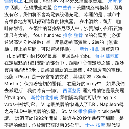
體態矯正
在美國，A型和B 2和3分支插座很普遍。
東海按
摩
因此，值得乘坐歐盟
台中整脊
- 美國網絡轉換器，因為
沒有它，我們將不會為電氣設備充電。 幸運的是，城市中
有很多地方可以得到這樣的轉換器。 在小酒館，商店，咖
啡館附近。 在繁忙的普拉塔尼亞人中，沙質/微小的石質海
灘只有大約。 four hundred
推拿 整骨
m的公寓房（必須
通過高速公路越過）是一座熟悉的高質量，2層的（無電
梯，樓上的房間，可以穿過樓梯）。
新竹 推拿
購買選項
（Lidl超市）約150米長廊，定居點中心約。
台中 抓龍筋
在定居點​​的相對安靜的部分中，距離中心僅幾步之遙，距沙
質海灘約550米，是經過翻新的三層樓，42個房間的電梯。
比薩（Pisa）是一家富裕的交易，與穆斯林（Siclia
Muslim）保持著密切的關係。 在最好的lm.ny中，如果我們
去威尼斯，我們將有一個r。
西區整骨
運河格蘭德是最美麗
的'vil gon。
新竹竹北撥筋
我們認為我們可以在lag n k
v.ros-中找到它。 Vil.g最美麗的tja進入了T.R，Nap.leon稱
之為F.LD中最美麗的沙龍。 St. Mrk
推拿價格
t r.sk pe和
諧。 該酒店於1992年開業，最近在2019年進行了翻新，是
寧靜的綠洲，位於蒙巴薩以南35公里。
士林 按摩
現代設