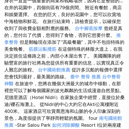
身衣一直是一個重要的商業和戰略場所，因為它是整體的...
在井的花園中，四個街區有79個房間。 附近有餐館，商店
和娛樂選擇。 在您的巨大，良好的花園中，您可以欣賞地
中海植物和鮮花。 在旅行結束時，請檢查提示，以確保您
收到了與收費金額相對應的服務。
台中腳底按摩
曾經是真
的，您付出了代價，您得到了食物，否則它想要什麼。
推
拿整骨
但是郵輪現在添加了“高級餐廳”，其中不包括特殊的
美食晚餐。
筋膜沾黏撥筋
在這個特殊的林蔭大道上，在我
決定抓住這條路之前，內部小木屋出售了。 美國團隊的經
驗豐富的旅行社將為您提供所有重要的信息，以實現真正令
人難忘的旅程。
台中國術館推薦
從許多沉船的報價中選擇
您會找到最好，最美麗的路線。
臺中 整骨 推薦
台中整骨
神醫
在旅途中，您將在幾個大洲最大的城市中移動，在那
裡您可以了解每個國家的波光粼粼的生活或漫遊自然景點。
尼德里酒店（Hotel Nidri）在家族企業中經營，直接位於桑
迪/礫石海灘上。 從Nidri的中心大約它在Akti公寓樓附近
400米。 這家酒店可欣賞喬恩海和山脈的令人印象深刻的
景色，為度假提供了寧靜而輕鬆的氛圍。 four
南屯國術館
推薦
-Star Salou Park
如何消除腳酸
Resort I位於兩座建