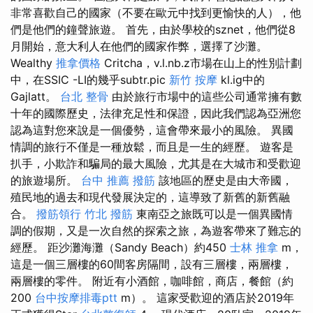
非常喜歡自己的國家（不要在歐元中找到更愉快的人），他
們是他們的鐘聲旅遊。 首先，由於學校的sznet，他們從8
月開始，意大利人在他們的國家作弊，選擇了沙灘。
Wealthy
推拿價格
Critcha，v.l.nb.z市場在山上的性別計劃
中，在SSIC -LI的幾乎subtr.pic
新竹 按摩
kl.ig中的
Gajlatt。
台北 整骨
由於旅行市場中的這些公司通常擁有數
十年的國際歷史，法律充足性和保證，因此我們認為亞洲您
認為這對您來說是一個優勢，這會帶來最小的風險。 異國
情調的旅行不僅是一種放鬆，而且是一生的經歷。 遊客是
扒手，小欺詐和騙局的最大風險，尤其是在大城市和受歡迎
的旅遊場所。
台中 推薦 撥筋
該地區的歷史是由大帝國，
殖民地的過去和現代發展決定的，這導致了新舊的新舊融
合。
撥筋領行
竹北 撥筋
東南亞之旅既可以是一個異國情
調的假期，又是一次自然的探索之旅，為遊客帶來了難忘的
經歷。 距沙灘海灘（Sandy Beach）約450
士林 推拿
m，
這是一個三層樓的60間客房隔間，設有三層樓，兩層樓，
兩層樓的零件。 附近有小酒館，咖啡館，商店，餐館（約
200
台中按摩排毒ptt
m）。 這家受歡迎的酒店於2019年