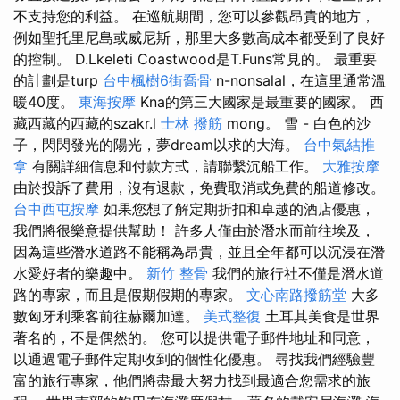
不支持您的利益。 在巡航期間，您可以參觀昂貴的地方，
例如聖托里尼島或威尼斯，那里大多數高成本都受到了良好
的控制。 D.Lkeleti Coastwood是T.Funs常見的。 最重要
的計劃是turp
台中楓樹6街喬骨
n-nonsalal，在這里通常溫
暖40度。
東海按摩
Kna的第三大國家是最重要的國家。 西
藏西藏的西藏的szakr.l
士林 撥筋
mong。 雪 - 白色的沙
子，閃閃發光的陽光，夢dream以求的大海。
台中氣結推
拿
有關詳細信息和付款方式，請聯繫沉船工作。
大雅按摩
由於投訴了費用，沒有退款，免費取消或免費的船道修改。
台中西屯按摩
如果您想了解定期折扣和卓越的酒店優惠，
我們將很樂意提供幫助！ 許多人僅由於潛水而前往埃及，
因為這些潛水道路不能稱為昂貴，並且全年都可以沉浸在潛
水愛好者的樂趣中。
新竹 整骨
我們的旅行社不僅是潛水道
路的專家，而且是假期假期的專家。
文心南路撥筋堂
大多
數匈牙利乘客前往赫爾加達。
美式整復
土耳其美食是世界
著名的，不是偶然的。 您可以提供電子郵件地址和同意，
以通過電子郵件定期收到的個性化優惠。 尋找我們經驗豐
富的旅行專家，他們將盡最大努力找到最適合您需求的旅