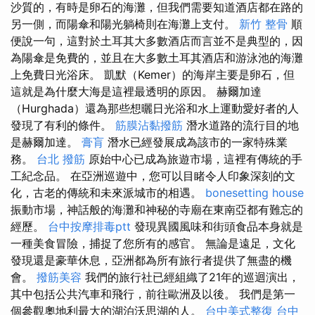
沙質的，有時是卵石的海灘，但我們需要知道酒店都在路的
另一側，而陽傘和陽光躺椅則在海灘上支付。
新竹 整骨
順
便說一句，這對於土耳其大多數酒店而言並不是典型的，因
為陽傘是免費的，並且在大多數土耳其酒店和游泳池的海灘
上免費日光浴床。 凱默（Kemer）的海岸主要是卵石，但
這就是為什麼大海是這裡最透明的原因。 赫爾加達
（Hurghada）還為那些想曬日光浴和水上運動愛好者的人
發現了有利的條件。
筋膜沾黏撥筋
潛水道路的流行目的地
是赫爾加達。
膏肓
潛水已經發展成為該市的一家特殊業
務。
台北 撥筋
原始中心已成為旅遊市場，這裡有傳統的手
工紀念品。 在亞洲巡遊中，您可以目睹令人印象深刻的文
化，古老的傳統和未來派城市的相遇。
bonesetting house
振動市場，神話般的海灘和神秘的寺廟在東南亞都有難忘的
經歷。
台中按摩排毒ptt
發現異國風味和街頭食品本身就是
一種美食冒險，捕捉了您所有的感官。 無論是遠足，文化
發現還是豪華休息，亞洲都為所有旅行者提供了無盡的機
會。
撥筋美容
我們的旅行社已經組織了21年的巡迴演出，
其中包括公共汽車和飛行，前往歐洲及以後。 我們是第一
個參觀奧地利最大的湖泊沃思湖的人。
台中美式整復
台中