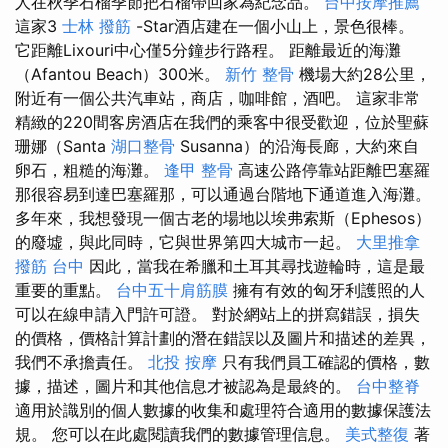
人在秋季石榴季節把石榴帶回家為紀念品。
台中按摩推薦
這家3
士林 撥筋
-Star酒店建在一個小山上，景色很棒。
它距離Lixouri中心僅5分鐘步行路程。 距離最近的海灘
（Afantou Beach）300米。
新竹 整骨
機場大約28公里，
附近有一個公共汽車站，商店，咖啡館，酒吧。 這家非常
精緻的220間客房酒店在我們的乘客中很受歡迎，位於聖蘇
珊娜（Santa
湖口整骨
Susanna）的沿海長廊，大約來自
卵石，粗糙的海灘。
逢甲 整骨
高速公路停靠站距離巴塞羅
那很容易到達巴塞羅那，可以通過台階地下通道進入海灘。
多年來，我想發現一個古老的場地以埃弗索斯（Ephesos）
的廢墟，與此同時，它與世界第四大城市一起。
大里推拿
撥筋 台中
因此，當我在希臘和土耳其尋找遊輪時，這是最
重要的重點。
台中五十肩筋膜
擁有有效的匈牙利護照的人
可以在線申請入門許可證。 對於網站上的拼寫錯誤，損失
的價格，價格計算計劃的潛在錯誤以及圖片和描述的差異，
我們不承擔責任。
北投 按摩
只有我們員工確認的價格，數
據，描述，圖片和其他信息才被認為是最終的。
台中整脊
適用於識別的個人數據的收集和處理符合適用的數據保護法
規。 您可以在此處閱讀我們的數據管理信息。
美式整復
著