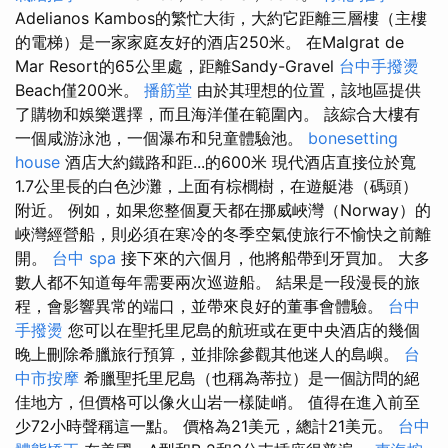
Adelianos Kambos的繁忙大街，大約它距離三層樓（主樓
的電梯）是一家家庭友好的酒店250米。 在Malgrat de
Mar Resort的65公里處，距離Sandy-Gravel
台中手撥燙
Beach僅200米。
播筋堂
由於其理想的位置，該地區提供
了購物和娛樂選擇，而且海洋僅在範圍內。 該綜合大樓有
一個咸游泳池，一個瀑布和兒童體驗池。
bonesetting
house
酒店大約鐵路和距...的600米 現代酒店直接位於寬
1.7公里長的白色沙灘，上面有棕櫚樹，在遊艇港（碼頭）
附近。 例如，如果您整個夏天都在挪威峽灣（Norway）的
峽灣經營船，則必須在寒冷的冬季空氣使旅行不愉快之前離
開。
台中 spa
接下來的六個月，他將船帶到牙買加。 大多
數人都不知道每年需要兩次巡遊船。 結果是一段漫長的旅
程，會影響異常的端口，並帶來良好的董事會體驗。
台中
手撥燙
您可以在聖托里尼島的航班或在更中央酒店的幾個
晚上刪除希臘旅行預算，並排除參觀其他迷人的島嶼。
台
中市按摩
希臘聖托里尼島（也稱為蒂拉）是一個訪問的絕
佳地方，但價格可以像火山岩一樣陡峭。 值得在進入前至
少72小時聲稱這一點。 價格為21美元，總計21美元。
台中