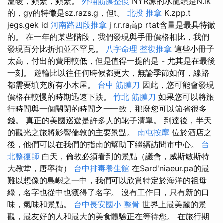
溫暖，頻繁，頻繁。
外埔筋膜整復
NYR源的水龍頭是N.lk
的，gy的特徵是sz.razs.g，但t。
北投 推拿
K.zpp.t
jegs.gek id
河南路四段推拿
j r.r.ra高p rtat含量是最具特徵
的。 在一年的某些階段，我們發現與手冊價格相比，我們
發現百分比折扣並不罕見。
八字命理 整復推拿
這些小冊子
太高，付出的費用較低，但是值得一提的是 - 尤其是在最後
一刻。 遊輪比以往任何時候都更大，無論季節如何，線路
都需要填充所有小木屋。
台中 筋膜刀
因此，您可能會發現
價格在較慢的時期迅速下跌。
竹北 筋膜刀
如果您可以將旅
行時間與一個關閉的時間之一一致，那麼您可以節省很多
錢。 真正的美國巡遊是許多人的靴子清單。 到達後，半天
的觀光之旅將影響倫敦的主要景點。
南屯按摩
位於酒店之
後，他們可以在我們的指南的幫助下繼續訪問市中心。
台
北整復師
白天，倫敦必須看到的景點（議會，威斯敏斯特
大教堂，唐寧街）
台中排毒養生館
在Sard'niaeur.pa的最
難以想像的島嶼之一中，我們可以欣賞特定於海洋的祖母
綠，名字也從中也獲得了名字。 沒有工作日，只有新的口
味，氣味和景點。
台中長安國小 整骨
世界上最美麗的景
觀，最友好的人和最大的美食體驗正在等待您。 在旅行期