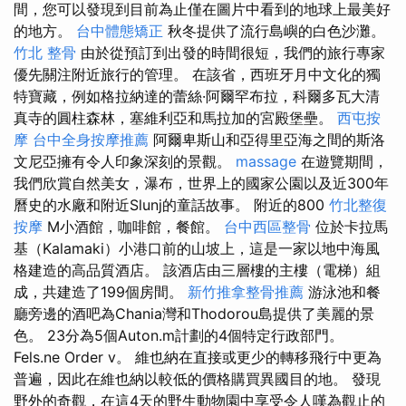
間，您可以發現到目前為止僅在圖片中看到的地球上最美好
的地方。
台中體態矯正
秋冬提供了流行島嶼的白色沙灘。
竹北 整骨
由於從預訂到出發的時間很短，我們的旅行專家
優先關注附近旅行的管理。 在該省，西班牙月中文化的獨
特寶藏，例如格拉納達的蕾絲·阿爾罕布拉，科爾多瓦大清
真寺的圓柱森林，塞維利亞和馬拉加的宮殿堡壘。
西屯按
摩
台中全身按摩推薦
阿爾卑斯山和亞得里亞海之間的斯洛
文尼亞擁有令人印象深刻的景觀。
massage
在遊覽期間，
我們欣賞自然美女，瀑布，世界上的國家公園以及近300年
曆史的水廠和附近Slunj的童話故事。 附近的800
竹北整復
按摩
M小酒館，咖啡館，餐館。
台中西區整骨
位於卡拉馬
基（Kalamaki）小港口前的山坡上，這是一家以地中海風
格建造的高品質酒店。 該酒店由三層樓的主樓（電梯）組
成，共建造了199個房間。
新竹推拿整骨推薦
游泳池和餐
廳旁邊的酒吧為Chania灣和Thodorou島提供了美麗的景
色。 23分為5個Auton.m計劃的4個特定行政部門。
Fels.ne Order v。 維也納在直接或更少的轉移飛行中更為
普遍，因此在維也納以較低的價格購買異國目的地。 發現
野外的奇觀，在這4天的野生動物園中享受令人嘆為觀止的