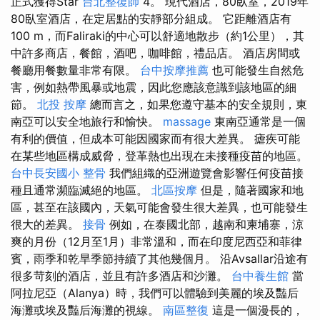
正式獲得Star
台北整復師
4。 現代酒店，80臥室，2019年
80臥室酒店，在定居點的安靜部分組成。 它距離酒店有
100 m，而Faliraki的中心可以舒適地散步（約1公里），其
中許多商店，餐館，酒吧，咖啡館，禮品店。 酒店房間或
餐廳用餐數量非常有限。
台中按摩推薦
也可能發生自然危
害，例如熱帶風暴或地震，因此您應該意識到該地區的細
節。
北投 按摩
總而言之，如果您遵守基本的安全規則，東
南亞可以安全地旅行和愉快。
massage
東南亞通常是一個
有利的價值，但成本可能因國家而有很大差異。 瘧疾可能
在某些地區構成威脅，登革熱也出現在未接種疫苗的地區。
台中長安國小 整骨
我們組織的亞洲遊覽會影響任何疫苗接
種且通常瀕臨滅絕的地區。
北區按摩
但是，隨著國家和地
區，甚至在該國內，天氣可能會發生很大差異，也可能發生
很大的差異。
接骨
例如，在泰國北部，越南和柬埔寨，涼
爽的月份（12月至1月）非常溫和，而在印度尼西亞和菲律
賓，雨季和乾旱季節持續了其他幾個月。 沿Avsallar沿途有
很多苛刻的酒店，並且有許多酒店和沙灘。
台中養生館
當
阿拉尼亞（Alanya）時，我們可以體驗到美麗的埃及豔后
海灘或埃及豔后海灘的視線。
南區整復
這是一個漫長的，