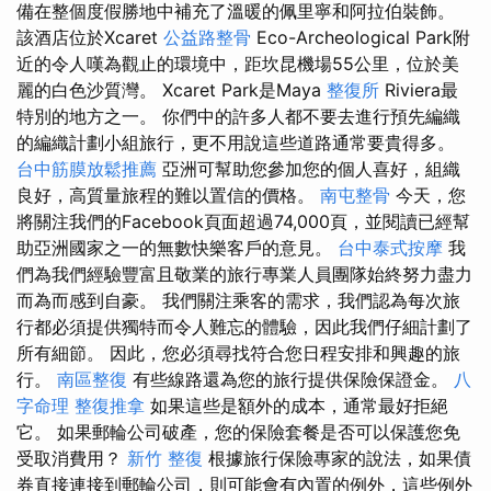
備在整個度假勝地中補充了溫暖的佩里寧和阿拉伯裝飾。
該酒店位於Xcaret
公益路整骨
Eco-Archeological Park附
近的令人嘆為觀止的環境中，距坎昆機場55公里，位於美
麗的白色沙質灣。 Xcaret Park是Maya
整復所
Riviera最
特別的地方之一。 你們中的許多人都不要去進行預先編織
的編織計劃小組旅行，更不用說這些道路通常要貴得多。
台中筋膜放鬆推薦
亞洲可幫助您參加您的個人喜好，組織
良好，高質量旅程的難以置信的價格。
南屯整骨
今天，您
將關注我們的Facebook頁面超過74,000頁，並閱讀已經幫
助亞洲國家之一的無數快樂客戶的意見。
台中泰式按摩
我
們為我們經驗豐富且敬業的旅行專業人員團隊始終努力盡力
而為而感到自豪。 我們關注乘客的需求，我們認為每次旅
行都必須提供獨特而令人難忘的體驗，因此我們仔細計劃了
所有細節。 因此，您必須尋找符合您日程安排和興趣的旅
行。
南區整復
有些線路還為您的旅行提供保險保證金。
八
字命理 整復推拿
如果這些是額外的成本，通常最好拒絕
它。 如果郵輪公司破產，您的保險套餐是否可以保護您免
受取消費用？
新竹 整復
根據旅行保險專家的說法，如果債
券直接連接到郵輪公司，則可能會有內置的例外，這些例外