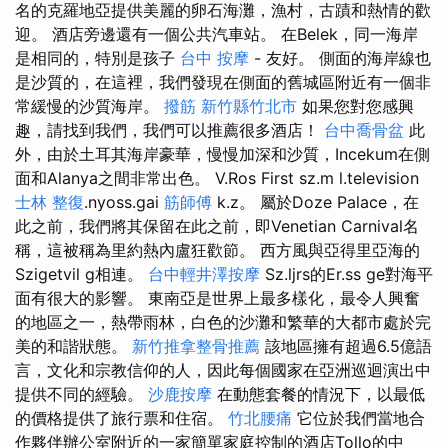
名的克羅地亞提供美麗的卵石海灘，漁村，古蹟和熱情的歡
迎。 酒店旁邊還有一個公共汽車站。 在Belek，同一海岸
是相同的，特別是孩子
台中 按摩
- 友好。 側面的海岸線也
是沙質的，在這裡，我們發現在側面的舊城區附近有一個非
常緩慢的沙質海岸。
撥筋 新竹縣竹北市
如果您對您感興
趣，請找到我們，我們可以推薦很多酒店！
台中喬骨盆
此
外，由於土耳其海岸豪華，慢慢加深和沙質，Incekum在側
面和Alanya之間非常出色。 V.Ros First sz.m l.television
士林 整復
.nyoss.gai
筋師傅
k.z。 屬於Doze Palace，在
此之前，我們將其保留在此之前，即Venetian Carnival名
稱，這被稱為里約熱內盧狂歡節。 西方風與亞得里亞海的
Szigetvil g相連。
台中輕井澤按摩
Sz.ljrs的Er.ss ge對海平
面有很大的影響。 東南亞是世界上最多樣化，最令人興奮
的地區之一，熱帶雨林，白色的沙灘和繁華的大都市處於完
美的和諧狀態。
新竹推拿整骨推薦
該地區擁有超過6.5億語
言，文化和宗教信仰的人，因此每個國家在亞洲巡迴演出中
提供不同的經驗。
沙鹿按摩
在動態套餐的情況下，以最低
的價格提供了旅行票和住宿。
竹北腰痛
它位於我們當地合
作夥伴辦公室附近的一家簡單家庭控制的酒店Tollo的中