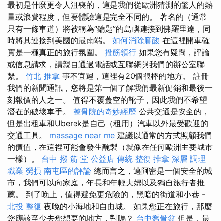
最初是什麼更令人沮喪的，這是我們從歐洲猜測的驚人的熱
量或浪費程度，但要體驗這是完全不同的。 著名的（通常
只有一條車道）將被稱為“鑰匙”的島嶼連接到佛羅里達，同
時將其連接到美國的最南端。
如何消除腳酸
在這裡開車確
實是一種真正的旅行氛圍。
撥筋領行
如果您有疑問，評論
或信息請求，請親自通過電話或互聯網與我們的辦公室聯
繫。
竹北 推拿
事不宜遲，這裡有20個很棒的地方。 註冊
我們的新聞通訊，您將是第一個了解我們最新促銷和最後一
刻報價的人之一。 值得不覆蓋空的靴子，因此我們不希望
潛在的破壞車手。
整骨院的奇妙經歷
公共交通是安全的，
但是出租車和Uberek是自己（租用）汽車以外最受歡迎的
交通工具。
massage near me
建議以通常的方式照顧我們
的價值，在這裡可能會發生醃製（就像在任何歐洲主要城市
一樣）。
台中 撥 筋 堂 公益店 傳統 整復 推拿 深層 調理
職業 勞損 南屯區的評論
總而言之，邁阿密是一個安全的城
市，我們可以向家庭，年長和年輕夫婦以及獨自旅行者推
薦。 到了晚上，值得避免更危險的，黑暗的街道和小巷 -
北投 整復
夜晚的小海地和自由城。 如果您正在旅行，那麼
您應該至少去您想要的地方，對嗎？
台中喬骨盆
但是，最