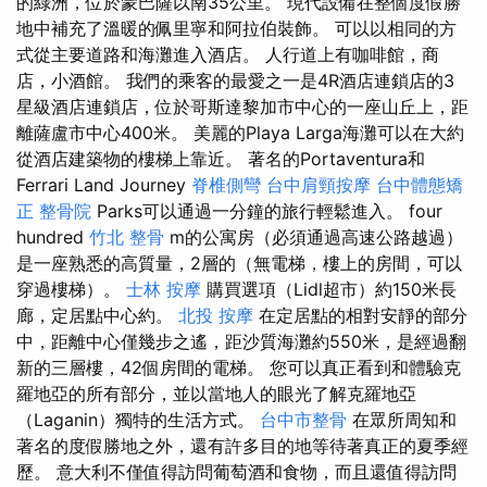
的綠洲，位於蒙巴薩以南35公里。 現代設備在整個度假勝
地中補充了溫暖的佩里寧和阿拉伯裝飾。 可以以相同的方
式從主要道路和海灘進入酒店。 人行道上有咖啡館，商
店，小酒館。 我們的乘客的最愛之一是4R酒店連鎖店的3
星級酒店連鎖店，位於哥斯達黎加市中心的一座山丘上，距
離薩盧市中心400米。 美麗的Playa Larga海灘可以在大約
從酒店建築物的樓梯上靠近。 著名的Portaventura和
Ferrari Land Journey
脊椎側彎
台中肩頸按摩
台中體態矯
正
整骨院
Parks可以通過一分鐘的旅行輕鬆進入。 four
hundred
竹北 整骨
m的公寓房（必須通過高速公路越過）
是一座熟悉的高質量，2層的（無電梯，樓上的房間，可以
穿過樓梯）。
士林 按摩
購買選項（Lidl超市）約150米長
廊，定居點中心約。
北投 按摩
在定居點​​的相對安靜的部分
中，距離中心僅幾步之遙，距沙質海灘約550米，是經過翻
新的三層樓，42個房間的電梯。 您可以真正看到和體驗克
羅地亞的所有部分，並以當地人的眼光了解克羅地亞
（Laganin）獨特的生活方式。
台中市整骨
在眾所周知和
著名的度假勝地之外，還有許多目的地等待著真正的夏季經
歷。 意大利不僅值得訪問葡萄酒和食物，而且還值得訪問