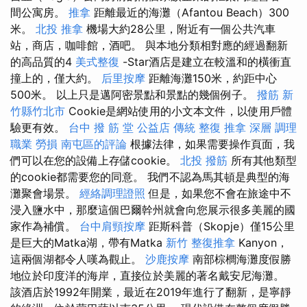
間公寓房。
推拿
距離最近的海灘（Afantou Beach）300
米。
北投 推拿
機場大約28公里，附近有一個公共汽車
站，商店，咖啡館，酒吧。 與本地分類相對應的經過翻新
的高品質的4
美式整復
-Star酒店是建立在較溫和的橫衝直
撞上的，僅大約。
后里按摩
距離海灘150米，約距中心
500米。 以上只是邁阿密景點和景點的幾個例子。
撥筋 新
竹縣竹北市
Cookie是網站使用的小文本文件，以使用戶體
驗更有效。
台中 撥 筋 堂 公益店 傳統 整復 推拿 深層 調理
職業 勞損 南屯區的評論
根據法律，如果需要操作頁面，我
們可以在您的設備上存儲cookie。
北投 撥筋
所有其他類型
的cookie都需要您的同意。 我們不認為馬其頓是典型的海
灘聚會場景。
經絡調理證照
但是，如果您不會在旅途中不
浸入鹽水中，那麼這個巴爾幹州就會向您展示很多美麗的國
家作為補償。
台中肩頸按摩
距斯科普（Skopje）僅15公里
是巨大的Matka湖，帶有Matka
新竹 整復推拿
Kanyon，
這兩個湖都令人嘆為觀止。
沙鹿按摩
南部棕櫚海灘度假勝
地位於印度洋的海岸，直接位於美麗的著名戴安尼海灘。
該酒店於1992年開業，最近在2019年進行了翻新，是寧靜