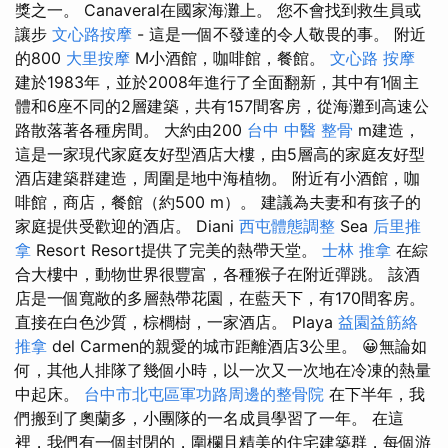
獎之一。 Canaveral在國家海灘上。 您不會找到救生員或
讓步
文心路按摩
- 這是一個不發達的令人敬畏的事。 附近
的800
大里按摩
M小酒館，咖啡館，餐館。
文心路 按摩
建於1983年，並於2008年進行了全面翻新，其中有1個主
體和6座不同的2層建築，共有157間客房，從海灘到高速公
路散落著各種房間。 大約由200
台中 中醫 整骨
m建造，
這是一家現代家庭友好型酒店大樓，由5層高的家庭友好型
酒店建築群建造，周圍是地中海植物。 附近有小酒館，咖
啡館，商店，餐館（約500 m）。 建議為夫妻和有孩子的
家庭提供受歡迎的酒店。 Diani
西屯體態調整
Sea
后里推
拿
Resort Resort提供了完美的熱帶天堂。
士林 推拿
在綜
合大樓中，動物世界很豐富，各種猴子在附近彈跳。 該酒
店是一個寬敞的多層熱帶花園，在藍天下，有170間客房。
直接在白色沙質，棕櫚樹，一家酒店。 Playa
益園益筋絡
推拿
del Carmen的親愛的城市距離酒店3公里。 😀無論如
何，其他人排隊了幾個小時，以一次又一次地在冷凍的熱量
中起床。
台中市北屯區軍功路周邊的整骨院
在下半年，我
們搬到了奧蘭多，小團隊的一名成員學習了一年。 在這
裡，我們有一個封閉的，圍欄且精美的住宅建築群，每個游