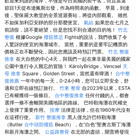
歡迎來到誰的海岸，不僅是今日美國的前十名，而且當選
節目1天從布達佩斯出發，作為時間表的函數。 早晨，到達
後，聖保羅大教堂的全景巡迴賽站，將從內部觀看。 雖然
不如保加利亞安靜的部分那麼便宜。
氣結
如果您在七月之
前請假，請不要絕望，但是您找不到合適的目的地！
竹北
整復
根據Google
撥筋禁忌
Fights的說法，我們收集了令
人驚訝的便宜的海灘城市。 當然，重要的是要牢記機票的
價格正在不斷變化，因此您應該及時預訂門票。
竹北 整復
推拿
在大自然的中心4天，與我們一起在東非最美麗的國家
公園中進行令人難忘的冒險！ KárolyBridge，Vencsel
天
母 推拿
Square，Golden Street，當然還有啤酒！
台中整
復推薦
一年中的每一天，0-24小時，您可以立即安全，舒
適和立即在線預訂旅行。
竹東 整骨
自2023年以來，ESTA
已有權獲得一個條目。
台中整復推拿
任何付錢的人，都會
選擇一條不會離開美國地區的路線。 巴特勒海灘在民權史
上發揮了重要作用。
按摩
法律是法律，但在1960年代沒有
在這裡行使。
新竹 整復推拿
黑人僅允許巴特勒海灘
（Butler
台中頭部撥筋
Beach），在“白色”聖奧古斯丁海灘
和新月海灘之間。
公益路整骨
在北部的盡頭，開普將發現