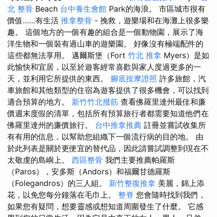
北 整骨
Beach
台中養生會館
Park的海浪。 市區城市很有
價值……有生活
推拿整骨
- 挽救，遊樂場和在海灘上很多樂
趣。 這個地方的一個有趣的組合是一個動物園，展示了海
洋生物和一個裝有過山車的遊樂園。 好像沒有極端配件的
這些都無法享用。 邁爾斯堡（Fort
竹北 推拿
Myers）是如
此愉快和宜居，以至於遊客經常喜歡與家人度過更多的一
天，並利用它所提供的東西。
腳底按摩證照
許多旅館，汽
車旅館和其他類型的住宿為遊客提供了很多機會，可以找到
適合預算的地方。
新竹竹北撥筋
查看佛羅里達州最佳和廉
價週末度假的清單，包括所有預算旅行者都需要知道他們在
佛羅里達州的廉價旅行。
台中推拿推薦
註冊並嘗試收集所
有有用的信息，以幫助您組織下一個流行病的目的地。 由
於此列表是關於更便宜的替代品，因此請嘗試調整到現在不
太敬虔的島嶼上。
西區整骨
我們主要推薦帕羅斯
（Paros），安多斯（Andors）和福爾甘德羅斯
（Folegandros）的三人組。
新竹整復推拿
美麗，錦上添
花，以免您每分鐘落在毛巾上。
整脊
您會隨時找到我們，
如果您有疑問，想要靈感或想知道周圍發生了什麼。 它感