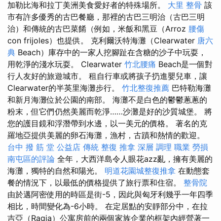
加勒比海和拉丁美洲美食愛好者的特殊場所。
大里 整骨
該
市有許多優秀的古巴餐廳，那裡的古巴三明治（古巴三明
治）和傳統的古巴菜餚（例如，米飯和黑豆（Arroz
腰傷
con frijoles）也提供。 克利爾沃特海灘（Clearwater
唐六
典
Beach）庫存中的一家人挖腳趾在含糖的沙子中玩耍，
用乾淨的淺水玩耍。 Clearwater
竹北腰痛
Beach是一個對
行人友好的旅遊城市。 租自行車或將孩子扔進嬰兒車，讓
Clearwater的半英里海灘步行。
竹北整復推薦
巴特勒海灘
和新月海灘位於公園的南部。 海灘不是白色的鬱鬱蔥蔥的
粉末，但它們仍然美麗而乾淨……沙灘是好的沙質城堡。 將
您的護目鏡和浮潛帶到水邊，以一美元的價格。 著名的克
羅地亞提供美麗的卵石海灘，漁村，古蹟和熱情的歡迎。
台中 撥 筋 堂 公益店 傳統 整復 推拿 深層 調理 職業 勞損
南屯區的評論
全年，大西洋島令人眼花azz亂，擁有美麗的
海灘，獨特的自然和陽光。
明道花園城整復推拿
在動態套
餐的情況下，以最低的價格提供了旅行票和住宿。
整骨院
由於邁阿密使用的時區是街-5，因此與匈牙利幾乎一年四季
相比，時間變化為-6小時。 在定居點​​的安靜部分中，在拉
吉亞（Ragia）公寓房前的兩個家族企業的框架內經營著一