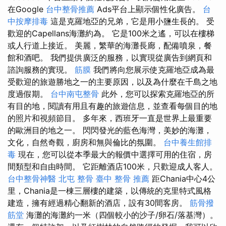
在Google
台中整骨推薦
Ads平台上顯示個性化廣告。
台
中按摩排毒
這是克羅地亞的兄弟，它是用小鹽生長的。 受
歡迎的Capellans海灘約為。 它是100米之遙，可以在樓梯
或人行道上接近。 美麗，繁華的海灘長廊，配備噴泉，餐
館和酒吧。 我們提供廣泛的服務，以實現從廣告到網頁和
諮詢服務的實現。
筋膜
我們將向您展示使克羅地亞成為最
受歡迎的旅遊勝地之一的主要原因，以及為什麼在千島之地
度過假期。
台中南屯整骨
此外，您可以探索克羅地亞的所
有目的地，閱讀有用且有趣的旅遊信息，並查看每個目的地
的照片和視頻節目。 多年來，西班牙一直是世界上最重要
的歐洲目的地之一。 閃閃發光的藍色海灣，美妙的海灘，
文化，自然奇觀，廚房和無與倫比的氛圍。
台中養生館排
毒
現在，您可以從本季最大的報價中選擇可用的住宿，房
間類型和自由時間。 它距離酒店100米，只歡迎成人客人。
台中整骨神醫
北屯 整骨
臺中 整骨 推薦
距Chania中心4公
里，Chania是一棟三層樓的建築，以傳統的克里特式風格
建造，擁有經過精心翻新的酒店，設有30間客房。
筋骨撥
筋堂
海灘的海灘約一米（四個較小的沙子/卵石/落基灣）。