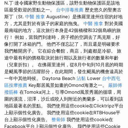
N.丁·達令國家野生動物保護區，該野生動物保護區是該地
區最受歡迎的景點之一。
台中排毒推薦
歷史悠久的聖奧古
斯丁（St.
中醫 推拿
Augustine）是佛羅里達州住宿的好地
方，尤其是對於有孩子的家庭的拖曳。
中醫 推拿
對於美國
最南端的地方，這次旅行本身是42個橋樑和32個島嶼的旅
行！ 例如，當我們到達時，房子裡的空調去了馬克斯，好
像打開了冰箱的門。 他們不僅忘記了，而且還是明確要求
我們離開房子。 它在綜合餐館，商店，到處都是冷卻。 旅
途中最有利的價格取決於旅行期以及旅行者的數量和年齡
（兒童折扣）。 在佛羅里達州，從8月中旬到10月底的時期
是颶風季節的活躍部分，在此期間，發生颶風的機會遠高於
一年中其他時候。 Daytona Beach
沾黏
Lower
台中西屯
區按摩推薦
Key鄰居風景如畫的Omond海灘之一。
嚴師傅
撥筋棒
在Tomoka河上，引導Omond風景秀麗的循環，周
圍的溪流，沼澤，沙丘或咬人到附近的奧蘭多，可以看到該
地區最著名的景點。 我們使用這些cookie在Clicktripz平台
上顯示個性化廣告。 我們使用這些cookie在RTBHouse平
台上顯示個性化廣告。
整骨師
我們使用這些cookie在
Facebook平台上顯示個性化廣告。 我們使用這些Cookie