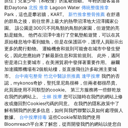
抓住了兒童少年（和較慢）的駕駛體驗。 年輕的遊客還喜
歡Daytona
北投 推拿
Lagoon Water
傳統整復推拿
Park，這也是攀岩牆，KART。
新竹推拿整骨推薦
在舒適
的群島之後，前往世界上最大的熱帶沼澤地大沼澤國家公
園。 該公園是300只不同鳥類的鳥類的家園，但遊覽的亮
點是鱷魚。 他們在沼澤中進行了空氣墊船遊覽，可以在其
原始棲息地中看到鱷魚，但是在保護區中，護理人員顯示出
更多的爬行動物。 運輸機會和規則可能會在城市中發生變
化，因此您應始終了解最新信息和當前規則。 此外，邁阿
密是港口主要城市，在美洲貿易中發揮著重要作用。 赫爾
加達國際機場有2個航站樓，並直接飛往許多歐洲主要城
市。
台中南屯整骨
竹北中醫診所推薦
逢甲按摩
我們的否
認，mykonos奇妙，聖托里尼島很棒，但兩者都很昂貴。
此頁面使用不同類型的cookie。 第三方服務將一些餅乾放
在我們的網站上。
士林 按摩
您可以隨時在我們的網站上修
改或撤回對Cookies代碼的同意。 在我們的隱私政策中了
解有關我們的更多信息，如何與我們聯繫以及如何處理個人
數據。
台中按摩排毒
這些Cookie幫助我們使用
Bloomreach平台來了解您，從而開發我們的網站以使您自