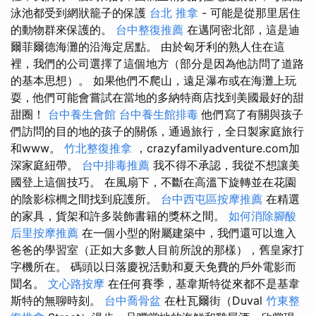
泳池都受到網狀籠子的保護
台北 推拿
- 可能是從那里居住
的動物群來保護的。
台中整復推薦
在邁阿密北部，這是迪
爾菲爾德海灘的沿海定居點。 由於匈牙利的熟人住在這
裡，我們的公司選擇了這個地方（部分是因為他訪問了道路
的基本思想）。 如果他們不爬山，遠足瀑布或在海灘上玩
耍，他們可能會嘗試在當地的多納特商店找到美國最好的甜
甜圈！
台中養生會館
台中養生館排毒
他們寫了有關與孩子
們訪問的目的地的孩子的關係，通過旅行，全日製家庭旅行
和www。
竹北整復推拿
，crazyfamilyadventure.com加
深家庭紐帶。
台中排毒推薦
我不得不承認，我從不想讓美
國登上這個技巧。 在風扇下，不斷在高溫下旋轉並在花園
的陰影棕櫚之間找到庇護所。
台中西屯區按摩推薦
在精選
的家具，貨架和許多裝飾書籍的獎杯之間。
如何消除腳酸
后里按摩推薦
在一個小型的附屬建築中，我們還可以進入
爸爸的學習室（正如大多數人目前所說的那樣），舊皇家打
字機所在。 碼頭以日落慶祝活動和夏天免費的戶外電影而
聞名。
文心路按摩
在任何賽季，基韋斯特從來都不是基韋
斯特的無聊時刻。
台中喬骨盆
在杜瓦爾街（Duval
竹東整