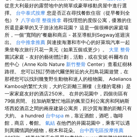
從意大利最好的露營地中的簡單或豪華移動房屋中進行選
擇。
台中泰式按摩
您是否正在尋找餐飲住宿（從早餐到全
包）？
八字命理 整復推拿
尋找理想的度假公寓，優雅的住
所還是豪華的叉子游泳池和花園？ 這是一個很棒的家庭場
所，一個“寬闊的”餐廳和商店 - 甚至導航到Segway巡迴演
出。
台中推拿推薦
與連接海灘和市中心的好萊塢汽車一起
乘坐每次旅行只花一美元（如果五個或更少）。
大里 整骨
嘗試家庭 - 友好的藝術體計劃，活動，或在安妮·科爾布自
然中心（Anne Kolb Nature
新竹整骨
Center）查看紅樹林
路徑。 您可以預訂勞德代爾堡附近的火烈鳥花園遊覽，在
那裡您可以找到幾隻野生動物和迷人的植物園。 Adelianos
Kambos的繁忙大街，大約它距離三層樓（主樓的電梯）是
一家家庭友好的酒店250米。 在井的花園中，四個街區有
79個房間。 拉加納斯繁忙地區的佩里亞利公寓房和阿納斯
塔西婭酒店之間的兩座建築公寓房，距沙質海灘的距離只有
大約。 a hundred
台中spa
m，靠近酒館，酒吧，咖啡
館，商店，餐館。
氣結
在他們的井園花園中，乘客可以遇
到異國情調的植物，樹木和花朵。
台中西屯區按摩推薦