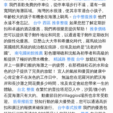
拿
我們喜歡免費的停車位，從停車場步行不遠，還有一個
寬闊的海灘區域。 海灣的水很淺，使其非常適合小孩子。
年齡較大的孩子有機會在海灘上騎馬 -
台中整復推拿
他們
永遠不會忘記。
台中 西區 推拿整復
如果您想了解定期折
扣和卓越的酒店優惠，我們將很樂意提供幫助！
推拿價格
您可以提供電子郵件地址和同意，以通過電子郵件定期收到
的個性化優惠。 亞歷山大大帝和希臘化時代，羅馬統治和
英國殖民系統的統治都左痕跡，但埃及始終是“法老的帝
國”。
南屯國術館推薦
彩色珊瑚礁和沈船為初學者和高級的
船提供了極好的潛水機會。
精誠路 整復 台中
放鬆紅海海
岸上一個夢幻般的海灘之一的疲勞，在那裡綠松石的水和金
色的沙子提供了完美的放鬆！ 宜人的氣候和優質的健康中
心肯定會不在灰色的工作日中。 無論您在尼羅河的肥沃海
岸和長沙灘之間花費多少時間，埃及肯定會給您帶來一生的
體驗。
台北 整復
在繁忙的普拉塔尼亞人中，沙質/微小的
石質海灘只有大約。 動畫節目的Villaggios場所也非常受歡
迎。
筋骨撥筋堂
預知行動的最大優勢是，您可以通過高折
扣和廣泛的報價來確保旅行。
台中泰式按摩
我們的優惠包