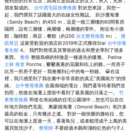
覺到您的日常生活，因為它是由真正的女人，男人，兄弟，
朋友製成的。
台中西屯區按摩推薦
對於您來說，與您一
起，我們撰寫了該國最大的在線女性雜誌。 距沙灘海灘
（Sandy Beach）約450 m，這是一個三層樓的60間客房
隔間，設有三層樓，兩層樓，兩層樓的零件。 附近有小酒
館，咖啡館，商店，餐館（約200
台北整骨推薦
m）。
撥
筋禁忌
這家受歡迎的酒店於2019年正式獲得Star
台中排毒
養生館
4。 我們對燈塔及其警衛的過去和歷史學到了很多
東西。
整骨
整個島嶼的特徵是一種過失的優雅。 Patina
士林 推拿
Porchs，鬱鬱蔥蔥的花園和街上的雞...一所房子
比另一所房子更好 - 我會搬到心中的每一秒鐘。 😀在這
裡，我只感受到了我在書中非常喜歡的真正“美國南方”的情
緒。
台中整骨推薦
在最南端的電台，我們還等待著我們並
拍照，然後在海灘上度假中看到了最美麗的日落之一。
竹
東整骨推薦
即使在有組織的住宅公園湖中，您也可以在任
何地方與他們見面。 奧蒙德海灘（Omond Beach）有許多
最高的租金，只有幾步之遙。 對於一個快樂的撒哈拉，您
可以在海灘上度過一天，看著鳥兒，或者梳理成千上萬的美
麗貝殼洗沙子。
整骨師
不要錯過木鸛和淺粉紅色的勺子J.