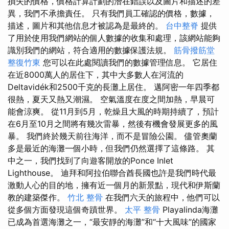
損失的價格，價格計算計劃的潛在錯誤以及圖片和描述的差
異，我們不承擔責任。 只有我們員工確認的價格，數據，
描述，圖片和其他信息才被認為是最終的。
台中整脊
提供
了用於使用我們網站的個人數據的收集和處理，該網站能夠
識別我們的網站，符合適用的數據保護法規。
筋骨撥筋堂
整復竹東
您可以在此處閱讀我們的數據管理信息。 它居住
在近8000萬人的居住下，其中大多數人在河流的
Deltavidék和2500千克的長灘上居住。 邁阿密一年四季都
很熱，夏天又熱又潮濕。 空氣溫度在度之間加熱，早晨可
能會涼爽。 從11月到5月，乾燥且大風的時期持續了，預計
在6月至10月之間將有幾次雷暴，然後有機會發展更多的風
暴。 我們終於幾天前往海洋，而不是冒險公園。 儘管奧蘭
多是最近的海灘一個小時，但我們仍然選擇了這條路。 其
中之一，我們找到了向遊客開放的Ponce Inlet
Lighthouse。 迪拜和阿拉伯聯合酋長國也許是我們時代最
激動人心的目的地，擁有近一個月的新景點，現代和伊斯蘭
教的建築傑作。
竹北 整骨
在我們六天的旅程中，他們可以
從多個方面發現這個奇蹟世界。
太平 整骨
Playalinda海灘
已成為首選海灘之一，“最安靜的海灘”和“十大風味”的國家