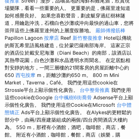
復推拿
Street）漫步，品嚐當地的海鮮和雞尾酒，欣賞現
場樂隊，看看一些重要的人。 更重要的是，佛羅里達知道
如何感覺良好。 如果您喜歡聲音，劃皮艇穿過紅樹林隧
道，用鑰匙沖洗，石榴白色沙灘或沖向最快的過山車，您將
崇拜這些上佛羅里達州的上層度假勝地。
嚴師傅撥筋棒
Papillon Lagoon
按摩店
Reef
新竹整復推拿
Hotel以傳統
的斯瓦希里語風格建造，位於蒙巴薩南部海岸。 這家正宗
的酒店位於戴安尼海灘（Diani Beach）的南部，該酒店以
其熱帶花園，白色沙灘和水晶透明水而聞名。 在定居點​​相
對安靜的地方，一間三層樓的21間客房的房屋距離中心約
650
西屯按摩
m，距離沙灘約650 m。 800 m Mini
Market，Taverna，Café。 我們使用這些cookie在
Strossle平台上顯示個性化廣告。
台中整骨推薦
我們使用
這些cookie在Google
台中楓樹6街喬骨
Adsense平台上顯
示個性化廣告。 我們使用這些Cookie在Microsoft
台中體
態矯正
Ads平台上顯示個性化廣告。 在Alykes的更輕鬆的
部分中，由兩/四座建築組成的兩個/四台房間酒店大樓約
為。 550 m，那裡有小酒館，酒吧，咖啡館，商店，餐
館。 附近有小酒館，咖啡館，餐館，商店（娛樂，購