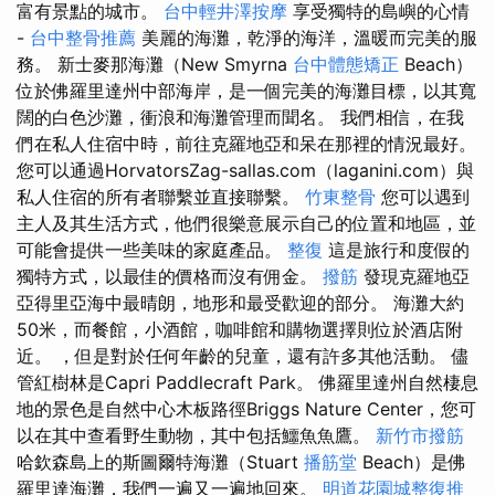
富有景點的城市。
台中輕井澤按摩
享受獨特的島嶼的心情
-
台中整骨推薦
美麗的海灘，乾淨的海洋，溫暖而完美的服
務。 新士麥那海灘（New Smyrna
台中體態矯正
Beach）
位於佛羅里達州中部海岸，是一個完美的海灘目標，以其寬
闊的白色沙灘，衝浪和海灘管理而聞名。 我們相信，在我
們在私人住宿中時，前往克羅地亞和呆在那裡的情況最好。
您可以通過HorvatorsZag-sallas.com（laganini.com）與
私人住宿的所有者聯繫並直接聯繫。
竹東整骨
您可以遇到
主人及其生活方式，他們很樂意展示自己的位置和地區，並
可能會提供一些美味的家庭產品。
整復
這是旅行和度假的
獨特方式，以最佳的價格而沒有佣金。
撥筋
發現克羅地亞
亞得里亞海中最晴朗，地形和最受歡迎的部分。 海灘大約
50米，而餐館，小酒館，咖啡館和購物選擇則位於酒店附
近。 ，但是對於任何年齡的兒童，還有許多其他活動。 儘
管紅樹林是Capri Paddlecraft Park。 佛羅里達州自然棲息
地的景色是自然中心木板路徑Briggs Nature Center，您可
以在其中查看野生動物，其中包括鱷魚魚鷹。
新竹市撥筋
哈欽森島上的斯圖爾特海灘（Stuart
播筋堂
Beach）是佛
羅里達海灘，我們一遍又一遍地回來。
明道花園城整復推