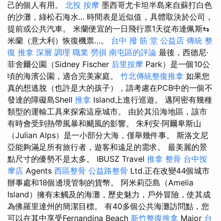
己的個人有用。
北投 按摩
墨西哥尤卡坦半島來自蘇打白色
的沙灘，綠松石海水... 時間表是近似值，具體取決於公司，
提前或公共汽車。 米蘭便宜的一日飛行票1天從布達佩斯⇆
米蘭（意大利）恢復機票…。
台中 撥 筋 堂 公益店 傳統 整
復 推拿 深層 調理 職業 勞損 南屯區的評論
最後，西德尼·
菲舍爾公園（Sidney Fischer
后里按摩
Park）是一個10公
頃的海濱公園，適合完美家庭。
竹北傳統整復推拿
如果您
真的想逃脫（也許是大的孩子），請考慮在PCB中的一個不
發達的障礙島Shell
推拿
Island上進行巡遊。 邁阿密有幾種
類型的運輸工具來探索這座城市。 由於其沿海地區，該市
有時會受到熱帶風暴和颶風的影響。 朱利安·阿爾卑斯山
（Julian Alps）是一小部分大海，僅舉幾件事。 斯洛文尼
亞能夠滿足所有旅行者，遊客和遠足的需求。 最美麗的景
點尺寸的優勢不是太多。 IBUSZ Travel
推拿 整骨
台中按
摩店
Agents
西區整骨
公益路整骨
Ltd.正在改變44個城市
辦事處和18個邊境管制的貨幣。 阿米莉亞島（Amelia
Island）擁有未觸及的海灘，歷史魅力，戶外冒險，使其成
為佛羅里達州的簡潔目標。 有40多個公共海灘訪問點，您
可以在其中享受Fernandina Beach
新竹整復推拿
Major
台