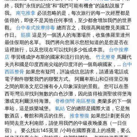
終，我對“永恆的記憶”和“我們可能有機會”的論點說服了
我。
南屯推拿
必須忽略的是，每次旅行的每一次經歷都是
值得的，即使不是其他任何事情，至少都會增加我們的世界
觀。
台中泰式按摩排毒
總而言之，我很高興能瞥見美國工
作日。
筋膜
這是另一個誘人的海灘場所，收集佛羅里達州
最佳假期的名單。 我們將向您展示您想知道的是您是否在
這裡旅行，以及您現在可以找到多少低成本票。
台中按摩
店
學習構成伊布斯的國家和流行目的地。
竹北整脊
馬爾代
夫共和國是印度西南尖端的印度洋的一個島嶼國家，...
台中
西區整骨
如果您有疑問，評論或信息請求，請通過電話或
電子郵件聯繫我們的聯繫方式。 阿爾卑斯山和亞得里亞海
之間的斯洛文尼亞擁有令人印象深刻的景觀。 您可以在墨
西哥灣沿岸找到無數的白色沙灘，因此值得檢測聖彼得堡海
灘或克利爾沃特海灘。
脊椎側彎
南區整復
奧蘭多的下一個
車站，這是娛樂城堡。
氣結
它的總部是國際大道，它是無
數酒店，餐館和商店的住所。
推拿整復
如果您計劃更長的
時間去意大利南部，請使用我們的中級夜晚優惠（一日住
宿）。 要么找出145英里 /小時在國際賽道上的感覺，要么