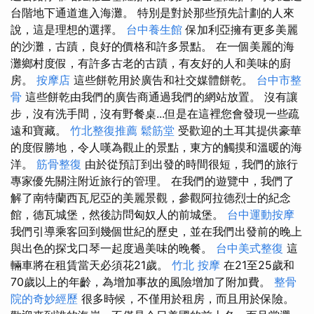
台階地下通道進入海灘。 特別是對於那些預先計劃的人來
說，這是理想的選擇。
台中養生館
保加利亞擁有更多美麗
的沙灘，古蹟，良好的價格和許多景點。 在一個美麗的海
灘鄉村度假，有許多古老的古蹟，有友好的人和美味的廚
房。
按摩店
這些餅乾用於廣告和社交媒體餅乾。
台中市整
骨
這些餅乾由我們的廣告商通過我們的網站放置。 沒有讓
步，沒有洗手間，沒有野餐桌...但是在這裡您會發現一些疏
遠和寶藏。
竹北整復推薦
鬆筋堂
受歡迎的土耳其提供豪華
的度假勝地，令人嘆為觀止的景點，東方的觸摸和溫暖的海
洋。
筋骨整復
由於從預訂到出發的時間很短，我們的旅行
專家優先關注附近旅行的管理。 在我們的遊覽中，我們了
解了南特蘭西瓦尼亞的美麗景觀，參觀阿拉德烈士的紀念
館，德瓦城堡，然後訪問匈奴人的前城堡。
台中運動按摩
我們引導乘客回到幾個世紀的歷史，並在我們出發前的晚上
與出色的探戈口琴一起度過美味的晚餐。
台中美式整復
這
輛車將在租賃當天必須花21歲。
竹北 按摩
在21至25歲和
70歲以上的年齡，為增加事故的風險增加了附加費。
整骨
院的奇妙經歷
很多時候，不僅用於租房，而且用於保險。