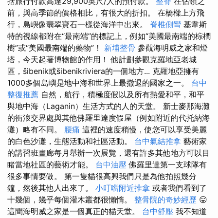
括旅行付款高達29,900英尺/人的預付款。
整脊
在佔領之
前，與高季節的價格相比，有很大的折扣。 在橋樑上方飛
行，島嶼像翡翠寶石一樣從海洋中出來。
脊椎側彎
基韋斯
特的視線都附在“最南端”的標記上，例如“美國最南端的棕櫚
樹”或“美國最南端的藥物”！
新埔整骨
參觀海明威之家和燈
塔，今天起著博物館的作用！ 他計劃參觀克羅地亞老城
區，šibenik或šibenikriviera的一個地方... 克羅地亞擁有
1000多個島嶼是地中海和世界上最撤退的國家之一。
台中
整復推薦
自然，航行，積極度假以及所有熱愛和平，和平
與地中海（Laganin）生活方式的人的天堂。 新士麥那海灘
的衝浪交界處與其他佛羅里達度假屋（例如附近的代托納海
灘）略有不同。
腰痛
這裡的速度稍慢，使您可以享受美麗
的白色沙灘，生態活動和社區活動。
台中氣結推拿
藝術家
的講習班畫廊每月舉辦一次展覽，還有許多其他地方可以目
睹當地社區的藝術才能。
台中油壓
佛羅里達第一支球隊有
很多事情要做。 第一隻貓很高興我們只是為他拍照幾分
鐘，然後其他人出來了。
小叮噹附近推拿
或者我們看到了
十幾個，幾乎每個灌木叢都很懶惰。
整骨院的奇妙經歷
😛
這間海明威之家是一個真正的貓天堂。
台中舒壓
我不知道