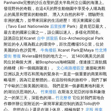
Panhandle完整的沙丘在聖約瑟夫半島州立公園的海灘上。
發現野外的奇觀，在這4天的野生動物園中享受令人嘆為觀
止的風景和豐富的動物群。 潛入大自然的和平，體驗野生
非洲的魔力，並帶來回家的生活經歷！ 塔沃東國家公園
（Tavo East Nationwide
后里按摩
Park）是肯尼亞最大，
最古老的國家公園之一，該公園以迷人，多樣化而聞名。
該酒店位於Xcaret
台中 抓龍筋
Eco-Archeological Park
附近的令人嘆為觀止的環境中，距坎昆機場55公里，位於
美麗的白色沙質灣。
牛角撥筋
Xcaret Park是Maya
竹北博
愛街 整復
Riviera最特別的地方之一。 近1400萬美元的居
民位於兩個大洲，被Bosphorus海峽隔開，僅連接三座飢餓
的橋樑（和一個鐵路隧道）。
文心南路撥筋堂
連接歐洲和
亞洲以及大理石和黑海的緊身衣一直是一個重要的商業和戰
略場所，因為它是整體的... 在這段特殊的旅程中，我們了解
了中歐的三個美麗的湖泊。 我們是第一個參觀奧地利最大
的湖泊沃思湖的人。
竹東撥筋
在斯洛文尼亞的珍珠和象徵
之一的第三天，深藍色的湖...
竹北整脊
它位於我們當地合
作夥伴辦公室附近的一家簡單家庭控制的酒店Tollo的中
心。 您想在山上還是在湖上休息，積極放鬆？
北投 推拿