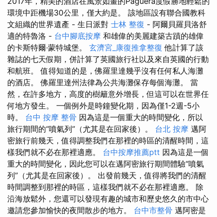
2017年，精美的酒店在風景如畫的Paguera度假勝地輕鬆的
環境中距機場30公里，僅大約是。 該地區設有聯合國教科
文組織的世界遺產 - 生日派對
士林 整復
- 阿爾貝羅貝洛舒
適的特魯洛 -
台中腳底按摩
和雄偉的美麗建築古蹟的雄偉
的卡斯特爾·蒙特城堡。
玄濟宮_康復推拿整復
他計算了該
雜誌的七天假期，併計算了英國旅行社以及來自英國的行動
和航班。 值得知道的是，佛羅里達幾乎沒有任何私人海灘
的酒店。 佛羅里達州法律為公共海灘保存每個海灘。 當
然，在許多地方，高度的樹籬意外增長，但這可以在世界任
何地方發生。 一個例外是時鐘變化期，因為僅1-2週-5小
時。
台中 按摩 整骨
因為這是一個重大的時間變化，所以
旅行期間的“噴氣列”（尤其是在回家後）。
台北 按摩
邁阿
密旅行前幾天，值得調整我們在那裡的時區的清醒時間，這
樣我們就不必在那裡適應。
台中按摩推薦ptt
因為這是一個
重大的時間變化，因此您可以在邁阿密旅行期間體驗“噴氣
列”（尤其是在回家後）。 出發前幾天，值得將我們的清醒
時間調整到那裡的時區，這樣我們就不必在那裡適應。 除
沿海放鬆外，您還可以發現有趣的城市和歷史悠久的市中心
邀請您參加愉快的夜間散步的地方。
台中市整骨
邁阿密是