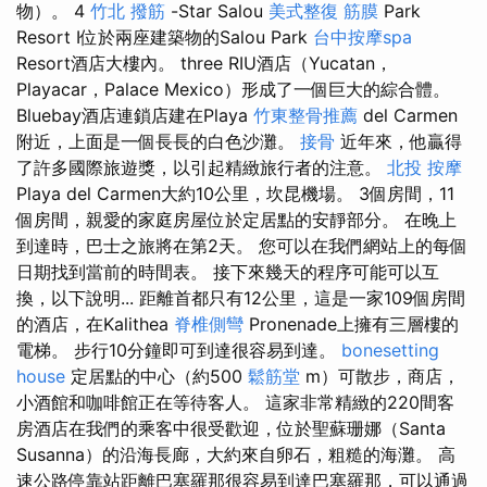
物）。 4
竹北 撥筋
-Star Salou
美式整復 筋膜
Park
Resort I位於兩座建築物的Salou Park
台中按摩spa
Resort酒店大樓內。 three RIU酒店（Yucatan，
Playacar，Palace Mexico）形成了一個巨大的綜合體。
Bluebay酒店連鎖店建在Playa
竹東整骨推薦
del Carmen
附近，上面是一個長長的白色沙灘。
接骨
近年來，他贏得
了許多國際旅遊獎，以引起精緻旅行者的注意。
北投 按摩
Playa del Carmen大約10公里，坎昆機場。 3個房間，11
個房間，親愛的家庭房屋位於定居點的安靜部分。 在晚上
到達時，巴士之旅將在第2天。 您可以在我們網站上的每個
日期找到當前的時間表。 接下來幾天的程序可能可以互
換，以下說明... 距離首都只有12公里，這是一家109個房間
的酒店，在Kalithea
脊椎側彎
Pronenade上擁有三層樓的
電梯。 步行10分鐘即可到達很容易到達。
bonesetting
house
定居點的中心（約500
鬆筋堂
m）可散步，商店，
小酒館和咖啡館正在等待客人。 這家非常精緻的220間客
房酒店在我們的乘客中很受歡迎，位於聖蘇珊娜（Santa
Susanna）的沿海長廊，大約來自卵石，粗糙的海灘。 高
速公路停靠站距離巴塞羅那很容易到達巴塞羅那，可以通過