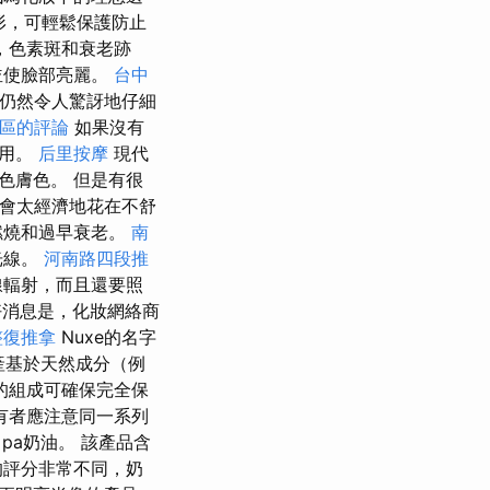
形，可輕鬆保護防止
，色素斑和衰老跡
並使臉部亮麗。
台中
它仍然令人驚訝地仔細
屯區的評論
如果沒有
使用。
后里按摩
現代
色膚色。 但是有很
會太經濟地花在不舒
燃燒和過早衰老。
南
光線。
河南路四段推
線輻射，而且還要照
消息是，化妝網絡商
整復推拿
Nuxe的名字
產基於天然成分（例
的組成可確保完全保
有者應注意同一系列
 pa奶油。 該產品含
的評分非常不同，奶