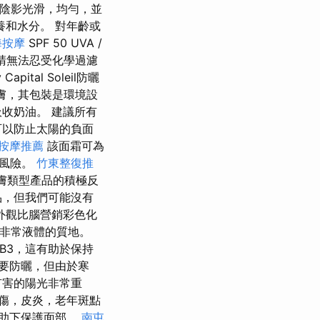
的陰影光滑，均勻，並
和水分。 對年齡或
海按摩
SPF 50 UVA /
睛無法忍受化學過濾
al Soleil防曬
皮膚，其包裝是環境設
收奶油。 建議所有
可以防止太陽的負面
按摩推薦
該面霜可為
的風險。
竹東整復推
皮膚類型產品的積極反
產品，但我們可能沒有
外觀比腦營銷彩色化
待非常液體的質地。
素B3，這有助於保持
要防曬，但由於寒
有害的陽光非常重
傷，皮炎，老年斑點
助下保護面部。
南屯