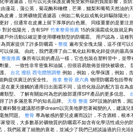
化學過濾器，但可以完美保護皮膚免受紫外線的負面影響，並
由蓮花，蒲公英，菊花酶和橄欖，芒果，鱷梨和葡萄天然油的天
為皮膚，並將礦物質過濾器（例如二氧化鈦或氧化鋅驅除陽光）
更好，但通常在皮膚上留下厚厚的白色層。 同樣重要的是要注
痧
對於低陽光，含有SPF
竹東整骨推薦
15的保濕霜或化妝就足
慮戶外活動以確定要使用哪種類型的防曬霜。 用戶認為，這種
司為買家提供了許多防曬霜 -
整復
遍布安全塊太陽，這不僅可以
可以保濕。 由此，我們選擇了由二氧化鈦和氧化鋅提供的最高保
。
整復推薦
像所有以前的產品一樣，它也包裝在塑料管中，並帶
劑量。 一致性非常密集和油膩，但很容易散佈並很快被吸收。 
保護。
台北 撥筋
西屯體態調整
例如，例如，化學保護，例如，含有Be
的乳霜能夠提供廣泛的安全性。
推拿 整骨
唐六典
物理防曬霜包括帶有
其是在夏天接觸的通用日出面霜不同，這些化妝品的配方旨在為
膚類型。 了解有關如何為您的臉部選擇SPF產品的更多信息。
得了許多滿意客戶的知名品牌。
天母 整復
SPF設施的銷售，
皮膚科醫生建議那些夢dream以完美地夢想著褐變的人，建議兒
而毫無問題。
整骨
專為敏感的嬰兒皮膚而設計，不含酒精，根本
專家發現，大多數基於礦物質的防曬霜不如含有化學活性成分的
己，我們延遲了細胞的衰老，並減少了我們已經談論過的日光浴