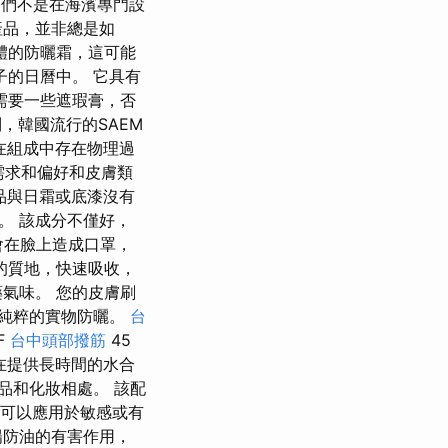
它們不是在海濱專門設
產品，並非總是如
體的防曬霜，這可能
的日曆中。 它具有
需要一些遮瑕膏，否
系列，韓國流行的SAEM
是在組成中存在物理過
人需求和偏好和皮膚類
品與日霜或底漆沒有
。 該成分不僅好，
會在臉上造成口罩，
的質地，快速吸收，
氣味。 您的皮膚刷
和純粹的實物防曬。
台
F
台中頭部撥筋
45
A在提供長時間的水合
品和化妝相處。 該配
此可以應用於敏感或有
陽防油的有害作用，