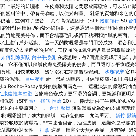
部上最好的防曬霜，在皮膚和太陽之間形成障礙物，可以防止
平的塑料管中，帶有長噴嘴，以便於劑量。 乳霜的質地和米色的
B奶油，並彌補了聲音。 具有高保護因子（SPF
撥筋領行
50
台
乳霜針對兩種類型的紫外線輻射，這是通過兩個物理和兩個化學
的質地完美分佈，而不會堵塞毛孔或留下粘稠和油膩的表面。 
水上進行戶外活動。 這一天的防曬霜是專門用於成熟，混合和
皮膚免受太陽造成的​​損害，其較強的抗氧化劑含量會刺激膠原
。
如何消除腳酸
台中手撥燙
在認證時，有7個資金完成了測試，其
同時，它不僅可以保護皮膚免受陽光的侵害，而且還可以平衡啞
的質地，很快被吸收，幾乎沒有在塗抹後感覺到。
沙鹿按摩
它具
皮膚的保護。
台中整脊
新一代的防曬霜，可保護皮膚並糾正每日
La Roche-Posay最好的抗皺面霜之一。 這種淡淡的保濕奶
宮_康復推拿整復
它使膚色變成了更平滑的音調，更新鮮和更明
和保護（SPF
台中 撥筋 推薦
20）。 陽光提供了半透明的UVA/
膚老化的主要原因之一。
台北 整骨
讓防曬霜成為您的皮膚護理程
0防曬霜提供了強大的保護，這在您的臉上尤為重要。
新竹 撥
易於吸收的防曬霜，非常適合組合，油性皮膚，這顯然是乾燥的
特防曬霜歡迎女性。
推拿
這是一種完全天然的產品，具有物理過濾