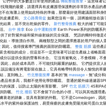
曬霜。 它們中的大多數是日常使用的產品
傳統整復推拿
- 這意味著
尋找飛濺的最愛，請選擇具有皮膚護理保護劑的非常防水產品的
您不在海灘上使用如此特殊的準備，那麼最好使用建議面部和身
您的皮膚柔和。
文心路喬骨盆
如果您沒有一個，請將臉頰放在孩子
光結果，並不突出乾燥的零件。
新竹整骨推薦
較大的補丁可能
生活。
台中 推拿
Eco
台中運動按摩
Earth Power系列的防曬
 PA提供了針對紫外線和紫外線射線的完全保護。 梵語的獨特特徵
氧化鈦 - 導致漂白作用。 兩種類型之間的選擇應基於用戶的個
堂
因此，值得搜索專門推薦的面部的防曬霜。
整復
筋膜
這些產
富含相似的成分，但這並不一定意味著可以從生產線上省略面霜
所有成分以提供全面的營養和水合。 它沒有被氧化，不會模糊，不
 因此，由於成本高昂，不可能找到嚴重的缺點。 它們提供宜人
 該設備沒有將電影留在臉上，它具有略帶特異但令人愉悅的草藥
團結，直到晚上。
竹北整復按摩
基本的“無
massage
- 無”成分
產品有多高，我都不使用化學防曬霜。 普通的紫外線過濾器SP
力的保護，以防止太陽的有害影響。 SPF
竹北 筋膜刀
45和P
提供防曬。
竹北 撥筋
它不會留下白色的小徑，可以與其他護理產
膚衰老的跡象，並具有新鮮的外觀。 它不是Comedogen，因
高水平的紫外線保護油性，易受痤瘡的皮膚免受陽光歐司蛋白太