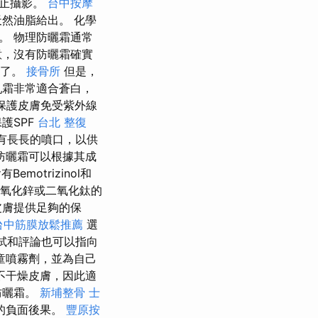
防止攝影。
台中按摩
然油脂給出。 化學
。 物理防曬霜通常
意，沒有防曬霜確實
夠了。
接骨所
但是，
乳霜非常適合蒼白，
保護皮膚免受紫外線
護SPF
台北 整復
有長長的噴口，以供
防曬霜可以根據其成
motrizinol和
氧化鋅或二氧化鈦的
皮膚提供足夠的保
台中筋膜放鬆推薦
選
測試和評論也可以指向
童噴霧劑，並為自己
不干燥皮膚，因此適
防曬霜。
新埔整骨
士
的負面後果。
豐原按