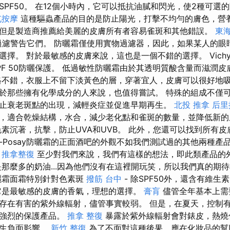
SPF50。 在12個小時內，它可以抵抗油膩和閃光，使2種可選
屯按摩
這種驅蟲產品的目的是防止陽光，打擊不均勻的膚色，營養
是製造商推薦給美麗的皮膚所有者容易雀斑和其​​​​他錯誤。
東
過濾警告它們。 防曬霜僅使用實物過濾器，因此，如果某人的眼
。 對於最敏感的皮膚來說，這也是一個不錯的選擇。 Vichy Capit
PF 50防曬保護。 低過敏性防曬霜由於其透明質酸含量而滋潤
格不錯，衣服上不留下淡黃色的層，穿著宜人，皮膚可以很好地吸
於那些擁有化學成分的人來說，也值得嘗試。 特殊的組成不僅
止衰老斑點的出現，減輕炎症並促進早期再生。
北投 推拿
后里
，適合乾燥結構，水合，減少老化點和雀斑的數量，並降低新
素沉著，抗擊，防止UVA和UVB。 此外，您還可以找到所有
he-Posay防曬霜的正面酒吧的外觀不如我們測試過的其他兩種
。
推拿整復
至少對我們來說，我們有這樣的想法，即此類產品的
是那麼多的奶油...因為他們沒有在這裡開玩笑，所以我們真的期
防曬霜面霜特別針對色素斑
撥筋 台中
- 除SPF50外，還含有維生
它是最敏感的皮膚的香氣，理想的選擇。
膏肓
儘管全年基本上需
存在有害的紫外線輻射，儘管事實較弱。 但是，在夏天，控制
更強烈的保護產品。
推拿 整復
暴露於紫外線輻射會對錶皮，熱燒
產生負面影響。
新竹 整復
為了不面對這種後果，應在化妝品的幫