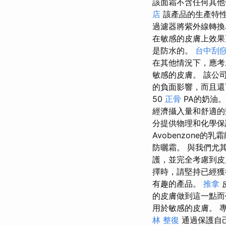
該面霜不含任何其他
店
該產品的生產特性
過濾器將紫外線轉換
在敏感的皮膚上效果
是防水的。
台中刮
在其他情況下，應考
敏感的皮膚。 該公
的負面影響，而且還
50
正骨
PA的奶油
經濟攝入量和舒適的
分提供物理和化學
Avobenzone
防曬霜。 與我們尤
護，並完全考慮到皮
擇時，請堅持已經獲
有趣的產品。
推拿
的皮膚做到這一點
用於敏感的皮膚。 
林 整復
通過保護自