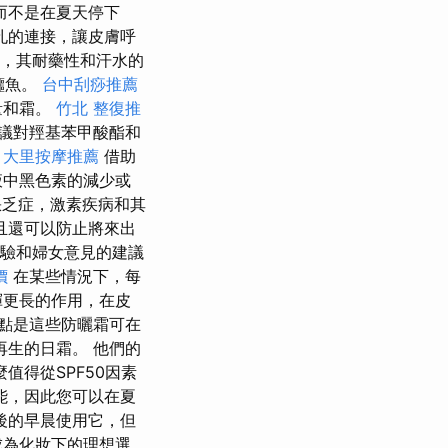
而不是在夏天停下
孔的連接，讓皮膚呼
外，其耐藥性和汗水的
鱷魚。
台中刮痧推薦
量和霜。
竹北 整復推
議對羥基苯甲酸酯和
。
大里按摩推薦
借助
液中黑色素的減少或
缺乏症，激素疾病和其
且還可以防止將來出
試驗和婦女意見的建議
價
在某些情況下，每
揮更長的作用，在皮
點是這些防曬霜可在
生的日霜。 他們的
值得從SPF50因素
能，因此您可以在夏
後的早晨使用它，但
成為化妝下的理想選