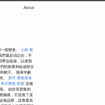
About
們一樣變老。
士林 整
我們還必須記住，不
四季這樣做，以便我
於它們的效果和組成部分
水和耐汗。 隨著年齡
要性。
新竹 整復推拿
。
美式整復 筋膜
這種
痕。 由於其密集的
措施後，它促進了皮
這個品牌，請查看其