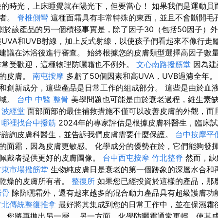
的時光，上床睡覺就在陽光下，但要當心！ 如果我們是運動員
守者。
脊椎側彎
這種面霜具有非常特殊的東西，並且不會斷開毛
關於該產品的另一個積極事實是，除了因子30（包括50因子）
護UVA和UVB射線，加上反式射線，以使孩子們看起來不像行走
建議在沐浴後進行審查。 始終根據您的皮膚類型選擇高因子數
非常受歡迎，這種物理防曬霜也不例外。
文心南路撥筋堂
因為建
題的皮膚。
南屯按摩
多虧了50個因素和高UVA，UVB過濾全年
和創新成分，這些產品是日常工作的組成部分。 這些是由於血
區域。
台中 中醫 整骨
美學問題也可能是由於衰老過程，維生素
。
波經堂
面部面部的最佳補救措施不僅可以改善皮膚的外觀，而
。
哪裡找台中撥筋
2024年的專家評估是根據皮膚科醫生，臨床
好諮詢皮膚科醫生，並告訴我們皮膚需要什麼保護。
台中按摩平
的面霜，因為皮膚更敏感。 化學成分的優勢在於，它們能夠發
為佩戴者提供更好的皮膚圖像。
台中西屯按摩
竹北整脊
然而，缺
竹東市場撥筋堂
生物純皮膚日是衰老的第一個跡象的深層水合和再
用乾燥的皮膚所有者。
整復所
如果您已經投資於這樣的產品，那麼
喬骨
除防曬霜外，還有越來越多的混合動力產品具有超級護膚功
竹北傳統整復推拿
最好將其集成到您的日常工作中，並在保濕霜
，您將再拋出另一層。 另一方面，化學防曬霜通常更輕，使其