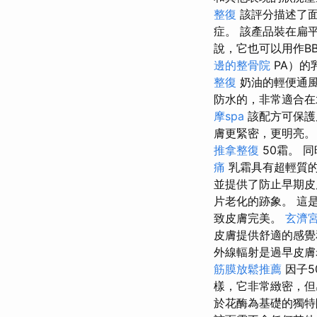
整復
該評分描述了面
症。 該產品裝在扁
說，它也可以用作B
邊的整骨院
PA）的
整復
奶油的輕便通風
防水的，非常適合在
摩spa
該配方可保護
膚更緊密，更明亮
推拿整復
50霜。 
痛
乳霜具有超輕質
並提供了防止早期
片老化的跡象。 這是
致皮膚完美。
玄濟
皮膚提供舒適的感覺
外線輻射是過早皮
筋膜放鬆推薦
因子5
樣，它非常緻密，但
於花酶為基礎的獨