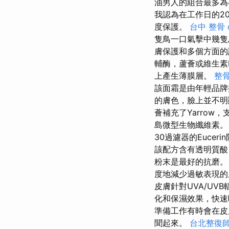
油男人的組合最多為
我認為在工作日的2
度保護。
台中 整骨 d
隻鳥一口氣擊中幾
膚保護和多個方面
輔酶，蘆薈或維生素
上產生薄膜層。
整
該面霜是由年輕品牌
的膚色，臉上並不明
薈補充了Yarrow
島微型生物纖維素
30過濾器的Euce
該配方含有透明質
粉末是最好的抗磨。
度地減少過敏表現
皮膚針對UVA/UV
化和保濕效果，快
準備工作有時會在皮
聞起來。
台北整復