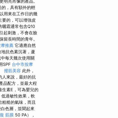
歡更明亮肖像的產品。
美的，具有額外的輕
以用來在工作日的幾
主要的，可以增強皮
曬霜通常包含Q10
會引起刺激，不會在臉
並保留長時間的青年。
按摩推薦
它適應自然
效地抗色素沉著，蘆
域中每天幾次使用關
用SPF
台中市按摩
響。
撥筋美容
此外，
的人來說，最好的抗
產品配方，並最大程
維生素E，可為嬰兒的
，低過敏性效果，軟
歡粗糙的氣味，而且
些白色層，並聞起來
復 筋膜
50 PA），