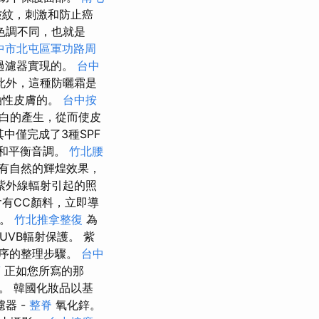
皺紋，刺激和防止癌
色調不同，也就是
中市北屯區軍功路周
過濾器實現的。
台中
此外，這種防曬霜是
油性皮膚的。
台中按
蛋白的產生，從而使皮
中僅完成了3種SPF
光和平衡音調。
竹北腰
有自然的輝煌效果，
紫外線輻射引起的照
油含有CC顏料，立即導
亮。
竹北推拿整復
為
UVB輻射保護。 紫
序的整理步驟。
台中
筋
正如您所寫的那
。 韓國化妝品以基
器 -
整脊
氧化鋅。