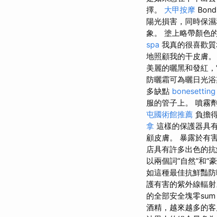
擇。
大甲按摩
Bond
陽光損害，同時保
象。 塗上略帶顏色
spa
我真的很喜歡質
地照顧我的干皮膚
美麗的曬黑和發紅，
防曬霜可為曬日光浴
多缺點
bonesetting
服的管子上。 噴霧
屯國術館推薦
負擔得
拿
這樣的保護器具有
顧皮膚。 暴露於有
店具有許多出色的抗
以兩個詞“自然”和
如這種最佳抗鮮豔
護有害的紫外線輻射
的全部安全塊零sum
酒精，越來越多的客