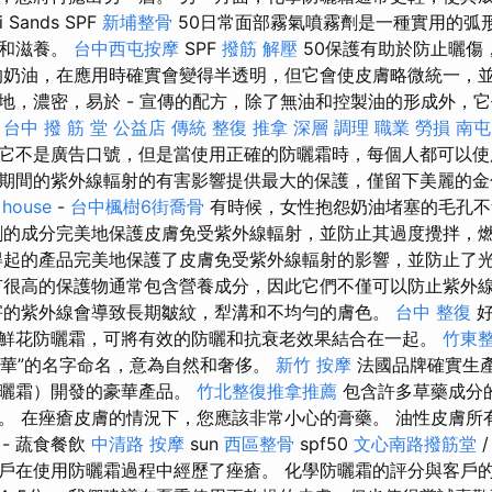
i Sands SPF
新埔整骨
50日常面部霧氣噴霧劑是一種實用的弧
濕和滋養。
台中西屯按摩
SPF
撥筋 解壓
50保護有助於防止曬傷
的奶油，在應用時確實會變得半透明，但它會使皮膚略微統一，
地，濃密，易於 - 宣傳的配方，除了無油和控製油的形成外，
。
台中 撥 筋 堂 公益店 傳統 整復 推拿 深層 調理 職業 勞損 南
它不是廣告口號，但是當使用正確的防曬霜時，每個人都可以
期間的紫外線輻射的有害影響提供最大的保護，僅留下美麗的金
 house
-
台中楓樹6街喬骨
有時候，女性抱怨奶油堵塞的毛孔不
劑的成分完美地保護皮膚免受紫外線輻射，並防止其過度攪拌，
起的產品完美地保護了皮膚免受紫外線輻射的影響，並防止了
很高的保護物通常包含營養成分，因此它們不僅可以防止紫外
害的紫外線會導致長期皺紋，犁溝和不均勻的膚色。
台中 整復
好
鮮花防曬霜，可將有效的防曬和抗衰老效果結合在一起。
竹東
“豪華”的名字命名，意為自然和奢侈。
新竹 按摩
法國品牌確實生
防曬霜）開發的豪華產品。
竹北整復推拿推薦
包含許多草藥成分
。 在痤瘡皮膚的情況下，您應該非常小心的膏藥。 油性皮膚所
 - 蔬食餐飲
中清路 按摩
sun
西區整骨
spf50
文心南路撥筋堂
/
戶在使用防曬霜過程中經歷了痤瘡。 化學防曬霜的評分與客戶