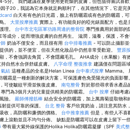
4-5分。 我們建議在夏季使用更乾燥的皮膚，但也值得嘗試喜
0因子20，我認為它本身就足夠順利了，在其他情況下，它是完
card
白天有有色的日光霜，臉上有防曬霜或有色的防曬霜，可
隻鳥。
大里按摩推薦
實際上，有功能良好的啞光錶面配方，也是
的護理。
台中市北屯區軍功路周邊的整骨院
專門推薦用於面部的防
E等成分，從而增強皮膚的自然再生。 滋潤，滋養，保護，不
骨師
奶油不僅安全，而且很有用
台中排毒推薦
- 可以防止攝影
提供的，並不便宜，但在天然化妝品中仍然非常受歡迎。
豐原
顯，不會強調去角質，不會隱藏毛孔。 AHA成分（水果酸）有
，支持自然水合併舒緩皮膚。
八字命理 整復推拿
建議僅在問題區
。
氣結
這種產品的全名是Helan Linea
台中泰式按摩
Mamma。 
rin防曬霜是一種創新的解決方案，可保護膚色免受陽光的負面影
酸，可使皺紋平滑並恢復皮膚。
南屯整骨
對於那些尋求香水產品
 專門為3個月大的兒童提供精美的防曬霜。
台中 按摩
仔細考慮
的風險。
嚴師傅撥筋棒
結合安全的防曬霜，加上萬壽菊提取物和
B輻射提供可靠的保護。
台北 整骨
客戶欣賞奶油，請注意其防水
速吸收，高防曬和廉價的價格。
台中推拿推薦
但是，有些人不喜
膚上滾動並且不均勻分佈。 缺點是防曬霜可以在皮膚上留下一
師
帶有最大紫外線保護的Holika Holika防曬霜凝膠（SPF
美式整