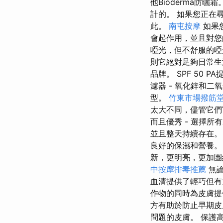
他Bioderma防
計的。 如果您正在
此。
南屯按摩
如果
會起作用，並且對
啞光，但不舒服的啞
則它絕對足夠日常
品牌。 SPF 50
濾器 - 氧化鋅和二
型。
竹東市場撥筋
太大不同，儘管它們
而且優秀 - 選擇
並且整天持續存在。
良好的保濕和營養。
新，更明亮，更加
中按摩排毒推薦
無論
血清提供了輕巧但有
作物的同時為皮膚
方有助於防止早期皮
問題的皮膚。 保護