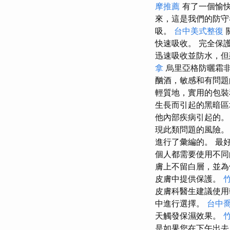
摩推薦
有了一個愉快
來，這是我們的防
吸。
台中美式整復
快速吸收。 完全保
迅速吸收並防水，但
拿
烏里亞格防曬霜
酗酒，敏感和有問
輕質地，實用的包裝
生長而引起的黑暗
他內部疾病引起的
現此類問題的風險
進行了彙編的。 最
個人都需要使用不同
膚上不留白層，並
皮膚中提供保護。
皮膚科醫生建議使
中進行選擇。
台中
天觸發保濕效果。
是如果您在下午出去