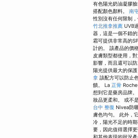
有色陽光奶油凝膠臉
搭配顏色顏料。
南
性別沒有任何限制，但
竹北推拿推薦
UVB
器，這是一個不錯的選擇
霜可提供非常高的S
計的。 該產品的價
皮膚類型都使用，對
影響，而且還可以防
陽光提供最大的保護
拿
該配方可以防止色
饋。 La
正骨
Roc
想到它是藥房品牌
妝品更柔和。 或不
台中 整復
Nivea
膚色均勻。 此外，
冷，陽光不足的時期
要，因此值得選擇
和其他表現的狀況