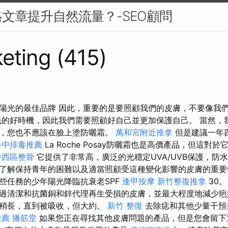
文章提升自然流量？-SEO顧問
eting (415)
陽光的最佳品牌 因此，重要的是要照顧我們的皮膚，不要像我
的好時機，因此我們需要照顧好自己並更加保護自己。 當然，
，您也不應該在臉上塗防曬霜。
萬和宮附近推拿
但是建議一年
台中排毒推薦
La Roche Posay防曬霜也是高價產品，但這對
中西區整骨
它提供了非常高，廣泛的光穩定UVA/UVB保護，防
了解保持青年的困難以及適當照顧受這種變化影響的皮膚的重
些任務的少年陽光降臨抗衰老SPF
逢甲按摩
新竹整復推拿
30
過清潔和抗菌銅和鋅代理再生受損的皮膚，並最大程度地減少疤
間稍長，直到被吸收，但大約。
新竹 整復
去除痣和其他少量干預
推薦
播筋堂
如果您正在尋找其他皮膚問題的產品，但是您會留下