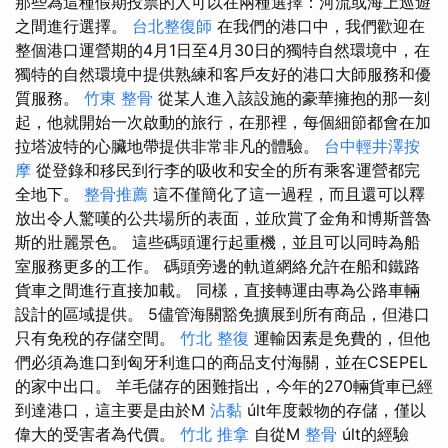
那些為這種假期投票的人可以在兩種選擇：河流或海上巡遊
之間進行選擇。
台北整復師
在我們的港口中，我們歡迎在
整個港口運營期的4月1日至4月30日的獨特自然環境中，在
獨特的自然環境中提供熟練和客戶友好的港口大師服務和優
質服務。
竹東 整骨
從某人進入該設施的豪華擁抱的那一刻
起，他就開始一次啟動的旅行，在那裡，每個細節都會在加
拉塔波特的心臟地帶提供非常非凡的體驗。
台中輕井澤按
摩
從登錄和移民到行李的吸收和安全的所有乘客運營都完
全地下。
整骨推薦
這不僅簡化了這一過程，而且還可以釋
放出令人驚嘆的公共場所的表面，並欣賞了金角和博斯普魯
斯的壯麗景色。 這些碼頭運行起重機，並且可以同時為船
室服務更多的工作。 碼頭旁邊的軌道網絡允許在船和鐵路
貨車之間進行直接加載。 同樣，直接轉運由專為公路車輛
設計的區域提供。 5儘管海關豁免擴展到所有商品，但港口
只有免稅的存儲空間。
竹北 整復
運輸因素是免費的，但他
們必須為進口到匈牙利進口的商品支付海關，並在CSEPEL
的家中出口。 羊毛儲存的困難指出，今年的270輛貨車已經
到達港口，這主要是由於M
沾黏
últ年度穀物的存儲，僅以
偉大的受害者為代價。
竹北 推拿
自從M
整骨
últ的經驗