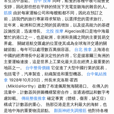
常生活中放鬆。
台中 按摩
同時，船隻的各種甲板可能會更
安靜，因此那些想在平靜的情況下充電並聽海的雜音的人。
筋膜
由於每家運輸公司和每艘船都不同，因此在預訂之
前，請我們的旅行專家尋求幫助，以選擇您的需求旅行。
近年來，歐洲和亞洲之間的貿易增加，以及提高能力的基礎
設施投資，迅速增長。
北投 按摩
Algecias港口是地中海最
繁忙的港口之一，也是歐洲，非洲和美國之間的主要貿易交
界處。 關鍵巡航交匯處的位置使其成為全球海洋交通的關
鍵節點，每年可以處理數百萬個容器。
台北 推拿
上海港在
中國的經濟增長中起著決定性的作用，它是揚塞爾三角洲的
主要運輸連接，這是世界上工業化最大且在經濟上最重要的
地區之一。
台中整骨價錢
它促進了大型中國行業的貿易，
包括電子，汽車製造，紡織製造和重型機器。
台中氣結推
拿
1928年10月20日，州長米克洛斯·霍西
（MiklósHorthy）啟動了布達佩斯無海關港口。 在傳入的
流量中，計數器與拼圖機構緊密合作，並通過標誌和數字考
慮卸載。
傳統整復推拿
確定事實（體積，傷害，缺乏症）
構成了計數器的重心。 熱那亞港是意大利最大的海鮮，也
是地中海的重要物流節點。
顏面神經失調撥筋
他對待各種