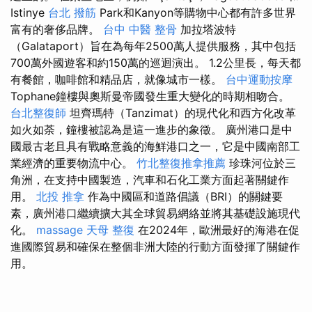
Istinye
台北 撥筋
Park和Kanyon等購物中心都有許多世界
富有的奢侈品牌。
台中 中醫 整骨
加拉塔波特
（Galataport）旨在為每年2500萬人提供服務，其中包括
700萬外國遊客和約150萬的巡迴演出。 1.2公里長，每天都
有餐館，咖啡館和精品店，就像城市一樣。
台中運動按摩
Tophane鐘樓與奧斯曼帝國發生重大變化的時期相吻合。
台北整復師
坦齊瑪特（Tanzimat）的現代化和西方化改革
如火如荼，鐘樓被認為是這一進步的象徵。 廣州港口是中
國最古老且具有戰略意義的海鮮港口之一，它是中國南部工
業經濟的重要物流中心。
竹北整復推拿推薦
珍珠河位於三
角洲，在支持中國製造，汽車和石化工業方面起著關鍵作
用。
北投 推拿
作為中國區和道路倡議（BRI）的關鍵要
素，廣州港口繼續擴大其全球貿易網絡並將其基礎設施現代
化。
massage
天母 整復
在2024年，歐洲最好的海港在促
進國際貿易和確保在整個非洲大陸的行動方面發揮了關鍵作
用。