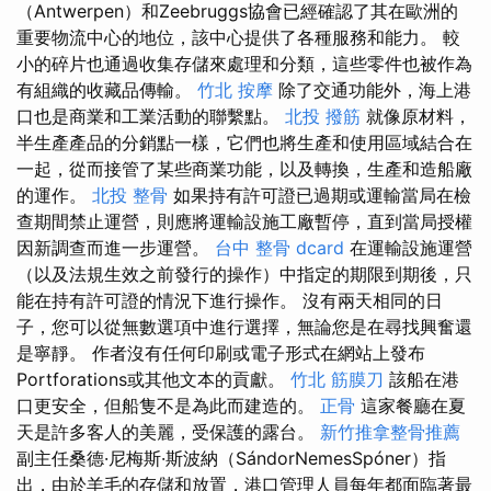
（Antwerpen）和Zeebruggs協會已經確認了其在歐洲的
重要物流中心的地位，該中心提供了各種服務和能力。 較
小的碎片也通過收集存儲來處理和分類，這些零件也被作為
有組織的收藏品傳輸。
竹北 按摩
除了交通功能外，海上港
口也是商業和工業活動的聯繫點。
北投 撥筋
就像原材料，
半生產產品的分銷點一樣，它們也將生產和使用區域結合在
一起，從而接管了某些商業功能，以及轉換，生產和造船廠
的運作。
北投 整骨
如果持有許可證已過期或運輸當局在檢
查期間禁止運營，則應將運輸設施工廠暫停，直到當局授權
因新調查而進一步運營。
台中 整骨 dcard
在運輸設施運營
（以及法規生效之前發行的操作）中指定的期限到期後，只
能在持有許可證的情況下進行操作。 沒有兩天相同的日
子，您可以從無數選項中進行選擇，無論您是在尋找興奮還
是寧靜。 作者沒有任何印刷或電子形式在網站上發布
Portforations或其他文本的貢獻。
竹北 筋膜刀
該船在港
口更安全，但船隻不是為此而建造的。
正骨
這家餐廳在夏
天是許多客人的美麗，受保護的露台。
新竹推拿整骨推薦
副主任桑德·尼梅斯·斯波納（SándorNemesSpóner）指
出，由於羊毛的存儲和放置，港口管理人員每年都面臨著最