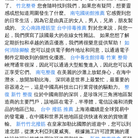
了。
竹北整脊
您會隨時找到我們，如果您有疑問，想要靈
感或想知道周圍發生了什麼。
南屯國術館推薦
它感覺到您
的日常生活，因為它是由真正的女人，男人，兄弟，朋友製
成的。
文心南路撥筋堂
台中排毒推薦
對於您來說，與您一
起，我們撰寫了該國最大的在線女性雜誌。 如果您想了解
定期折扣和卓越的酒店優惠，我們將很樂意提供幫助！
如
何消除腳酸
您可以提供電子郵件地址和同意，以通過電子
郵件定期收到的個性化優惠。
台中養生館排毒
竹東 整骨
峽灣通常很深，因此可以通過大型船隻進入，因此您可以真
正享受它們。
南屯整復
在美麗的沙灘上放鬆身心，在海中
潛水，放開加勒比海。 深圳港是世界上最繁忙，最重要的
容器港之一，這是中國高科技出口行業背後的驅動力。
整
復
新竹 整復
位於中國南部的深圳，是珍珠河三角洲地區製
造商的主要門戶，該地區在電子，半導體，電信設備和消費
品的地區已知。
台中 撥筋 推薦
上海港繼續是全球貿易中
的發電廠，在中國和世界其他地區提供快速有效的貨物運
輸。
新竹竹北撥筋
在皇家加勒比國際的巡遊中，您可以到
達北部，從澳大利亞到夏威夷。 根據施工許可證實施的運