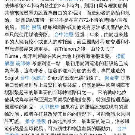
或轉移後24小時內發生的24小時內，則港口局有權將船與
其他拖拉機電力設置為自由的多瑙河，而造船者的危險和危
險。 從難題結束時，這並不是在宣布72小時的時間內宣布
的船。
新竹 撥筋
船舶和鐵路或其他裝有原油或其產品的汽
車只能使用煤油旁路。
台中油壓
近幾十年來，由於越來越
多的人擁有較小或更大的摩托艇，而且國際小型船交通和小
型旅遊業越來越重要。 在Trianon之後，由於失去了
Fiume，匈牙利運輸在國內土地上擁有海港很重要。
撥筋
解壓
筋師傅
考慮到這一點，最初用於河流港的新設施已成
為海港，這意味著，隨著多瑙河海船的出現，專門建造的
Segist
台中 筋膜刀
Ships的出現已經很遠了。
撥金堂
香港
港口曾經是世界上最繁忙的集裝箱，仍然是將中國與國際市
場聯繫起來的最重要的全球轉運路口之一。 它的戰略地位
使其成為歐洲和亞洲之間貿易的關鍵交界，特別是指通過該
國運輸的商品。
大甲按摩
如果有新的運輸設施或現有的運
輸設施，或者在打算改變其目的的情況下，可能會請求原則
許可證。
推拿 整復
作為北美最大，最重要的港口，洛杉磯
港仍然是全球貿易，可持續性和物流創新的驅動力。
台中