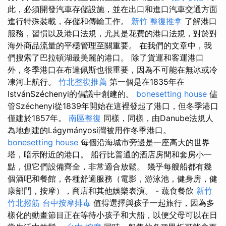
此，必須開發汽車存儲設施，並在出口和進口汽車交通方面
進行特殊裝載，存儲和傳輸工作。
新竹 整復推拿
了解港口
服務，習慣以及港口法規，尤其是花費的港口法規，對於對
海外商品流量的平穩管理至關重要。 在我們的文章中，我
們搜索了巴拉頓湖最美麗的港口。 除了貨運和客運港口
外，冬季港口在布達佩斯也很重要，因為不可能在無冰或冷
凍河上航行。
竹北整復推薦
第一個是在1835年在
IstvánSzéchenyi的倡議中創建的。
bonesetting house
儘
管Széchenyi從1839年開始在這裡發起了港口，但冬季港口
僅建於1857年。
南區整復
同樣，同樣，由Danube法規人
為地創建的Lágymányosi灣被用作冬季港口。
bonesetting house
每個沿海城市旁邊是一座高大的世界
塔，暗示附近的港口。 船行比普通的酒店房間和套房小一
點，但它們設備齊全，非常適合放鬆。 幾乎每艘船都有幾
個酒吧和餐館，各種舒適服務（電影，游泳池，健身房，健
康部門，按摩），商店和其他娛樂表演。 - 蔬食餐飲
新竹
竹北撥筋
台中按摩排毒
值得選擇與孩子一起旅行，因為多
樣化的動畫節目正在等待小孩子和大船，以便父母可以在日