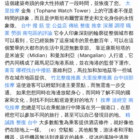
這個建築奇蹟的偉大性持續了一段時間，並恢復了您。
大
里按摩
金角（Tophane Watch Tower）上的守護者不僅是
時間的跡象，而且是伊斯坦布爾豐富歷史和文化身份的永恆
象徵。
台中 撥 筋 堂 公益店 傳統 整復 推拿 深層 調理 職
業 勞損 南屯區的評論
它令人印象深刻的輪廓從整個城市都
可以看到，它已經裝飾了這座城市的景色數百年，可以在這
個繁華的大都市的生活中見證無數章節。 靠近康斯坦塔的
是米迪安（Midian）和曼加利亞（Mangalian）人行道，它
們共同構成了羅馬尼亞海港系統，並在海港的監督下運作。
膏肓
哪裡找台中撥筋
塞維利亞，馬拉加和加地茲等一些城
市在城市地區提供。
竹北整復推薦
大里按摩推薦
台中頭部
按摩
這使遊客可以輕鬆到達主要景點，而無需進一步交
通。 如果您想同時在海邊放鬆身心，而同時了解不同的國
家和文化，則找不到比船巡遊更好的地方！
按摩
波經堂
南
屯按摩
您總是可以在乘船旅行中降落在另一個港口，在那
裡您可以參加不同的旅行，甚至可以自己發現目的地。
精
誠路 整復 台中
大多數船隻為乘客提供酒店條件，就好像他
們在陸地上一樣。 （e）空駁船，其他船隻，游泳者和浮動
機器，這些機器無法到達最近的越冬，從冰的風險中逃脫