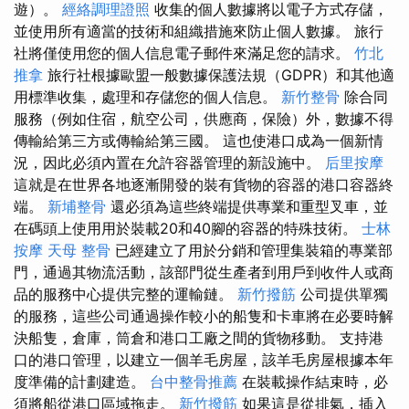
遊）。
經絡調理證照
收集的個人數據將以電子方式存儲，
並使用所有適當的技術和組織措施來防止個人數據。 旅行
社將僅使用您的個人信息電子郵件來滿足您的請求。
竹北
推拿
旅行社根據歐盟一般數據保護法規（GDPR）和其他適
用標準收集，處理和存儲您的個人信息。
新竹整骨
除合同
服務（例如住宿，航空公司，供應商，保險）外，數據不得
傳輸給第三方或傳輸給第三國。 這也使港口成為一個新情
況，因此必須內置在允許容器管理的新設施中。
后里按摩
這就是在世界各地逐漸開發的裝有貨物的容器的港口容器終
端。
新埔整骨
還必須為這些終端提供專業和重型叉車，並
在碼頭上使用用於裝載20和40腳的容器的特殊技術。
士林
按摩
天母 整骨
已經建立了用於分銷和管理集裝箱的專業部
門，通過其物流活動，該部門從生產者到用戶到收件人或商
品的服務中心提供完整的運輸鏈。
新竹撥筋
公司提供單獨
的服務，這些公司通過操作較小的船隻和卡車將在必要時解
決船隻，倉庫，筒倉和港口工廠之間的貨物移動。 支持港
口的港口管理，以建立一個羊毛房屋，該羊毛房屋根據本年
度準備的計劃建造。
台中整骨推薦
在裝載操作結束時，必
須將船從港口區域拖走。
新竹撥筋
如果這是從排氣，插入