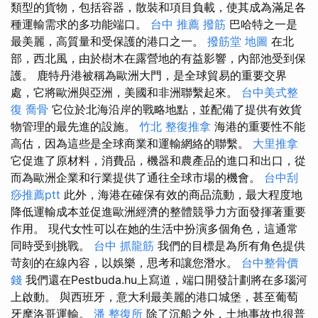
類型的貨物，包括容器，散裝和項目負載，使其成為滿足各
種運輸需求的多功能端口。
台中 推薦 撥筋
巴哈特之一是
最美麗，高質量和受保護的港口之一。
撥筋堂 地圖
在北
部，西北風，由於樹木在露營地的有益影響，內部池受到保
護。 鹿特丹港被稱為歐洲大門，是全球貿易的重要交界
處，它將歐洲與亞洲，美國和非洲聯繫起來。
台中美式整
復
喬骨
它位於北海沿岸的戰略地點，並配備了提供有效貨
物管理的最先進的設施。
竹北 整復推拿
海港的重要性不能
高估，因為這些是全球商業和運輸網絡的聯繫。
大里推拿
它促進了原材料，消費品，機器和農產品的進口和出口，從
而為歐洲企業和行業提供了通往全球市場的機會。
台中刮
痧推薦ptt
此外，海港在確保有效的商品流動，最大程度地
降低運輸成本並促進歐洲經濟的整體競爭力方面發揮著重要
作用。 現代女性可以在她的生活中扮演多個角色，這通常
同時受到挑戰。
台中 抓龍筋
我們的目標是為所有角色提供
苛刻的在線內容，以娛樂，思考和讓您潛水。
台中整骨價
錢
我們還在Pestbuda.hu上寫道，端口開發計劃將在多瑙河
上啟動。 與西班牙，意大利最美麗的港口城堡，甚至葡萄
牙摩洛哥運輸。
潘 整復所
除了沉船之外，土地事故也很普