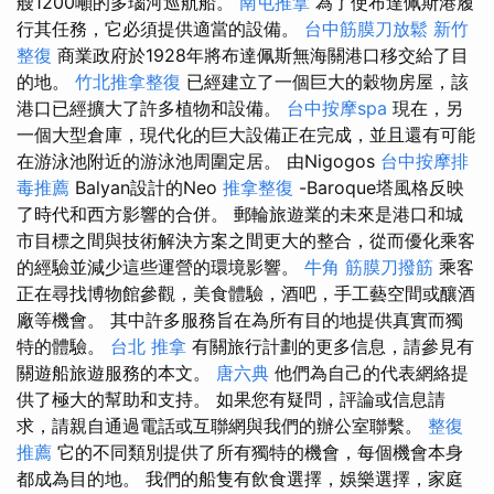
艘1200噸的多瑙河巡航船。
南屯推拿
為了使布達佩斯港履
行其任務，它必須提供適當的設備。
台中筋膜刀放鬆
新竹
整復
商業政府於1928年將布達佩斯無海關港口移交給了目
的地。
竹北推拿整復
已經建立了一個巨大的穀物房屋，該
港口已經擴大了許多植物和設備。
台中按摩spa
現在，另
一個大型倉庫，現代化的巨大設備正在完成，並且還有可能
在游泳池附近的游泳池周圍定居。 由Nigogos
台中按摩排
毒推薦
Balyan設計的Neo
推拿整復
-Baroque塔風格反映
了時代和西方影響的合併。 郵輪旅遊業的未來是港口和城
市目標之間與技術解決方案之間更大的整合，從而優化乘客
的經驗並減少這些運營的環境影響。
牛角 筋膜刀撥筋
乘客
正在尋找博物館參觀，美食體驗，酒吧，手工藝空間或釀酒
廠等機會。 其中許多服務旨在為所有目的地提供真實而獨
特的體驗。
台北 推拿
有關旅行計劃的更多信息，請參見有
關遊船旅遊服務的本文。
唐六典
他們為自己的代表網絡提
供了極大的幫助和支持。 如果您有疑問，評論或信息請
求，請親自通過電話或互聯網與我們的辦公室聯繫。
整復
推薦
它的不同類別提供了所有獨特的機會，每個機會本身
都成為目的地。 我們的船隻有飲食選擇，娛樂選擇，家庭