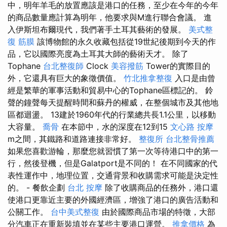
中，明年羊毛的放置應該是港口的任務，至少在今年的今年
的商品數量應計算為明年，他要求與M進行聯合會議。 進
入伊斯坦布爾現代，我們著手土耳其藝術的發展。
美式整
復 筋膜
該博物館的永久收藏包括從19世紀後期到今天的作
品，它以國際亮度為土耳其大師的藝術天才。 除了
Tophane
台北整復師
Clock
美容撥筋
Tower的實際目的
外，它還具有巨大的象徵價值。
竹北推拿整復
入口是由曾
經是繁華的軍事活動和貿易中心的Tophane區標記的。 鈴
聲的鐘聲每天提醒時間和蘇丹的權威，在整個城市及其他地
區都迴盪。 13建於1960年代的行業總共長1.1公里，以移動
大容量。
喬骨
在本節中，水的深度在12到15
文心路 按摩
m之間，其鐵路和道路連接非常好。
整復所
台北整骨推薦
如果您喜歡游輪，那麼您就習慣了第一次等待港口中的第一
行，然後登機，但是Galatport是不同的！ 在不同國家的代
表性運作中，地理位置，交通背景和收購需求可能是決定性
的。 - 餐飲企劃
台北 按摩
除了收購商品的任務外，港口還
使港口更靠近主要的外國經濟區，增強了港口的廣告活動和
公關工作。
台中美式整復
由於國際商品市場的特徵，大部
分汽車正在重新裝填並在某些主要港口運營。
推拿價格
為