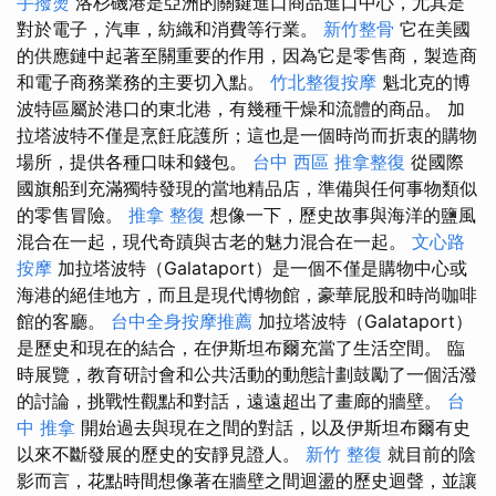
手撥燙
洛杉磯港是亞洲的關鍵進口商品進口中心，尤其是
對於電子，汽車，紡織和消費等行業。
新竹整骨
它在美國
的供應鏈中起著至關重要的作用，因為它是零售商，製造商
和電子商務業務的主要切入點。
竹北整復按摩
魁北克的博
波特區屬於港口的東北港，有幾種干燥和流體的商品。 加
拉塔波特不僅是烹飪庇護所；這也是一個時尚而折衷的購物
場所，提供各種口味和錢包。
台中 西區 推拿整復
從國際
國旗船到充滿獨特發現的當地精品店，準備與任何事物類似
的零售冒險。
推拿 整復
想像一下，歷史故事與海洋的鹽風
混合在一起，現代奇蹟與古老的魅力混合在一起。
文心路
按摩
加拉塔波特（Galataport）是一個不僅是購物中心或
海港的絕佳地方，而且是現代博物館，豪華屁股和時尚咖啡
館的客廳。
台中全身按摩推薦
加拉塔波特（Galataport）
是歷史和現在的結合，在伊斯坦布爾充當了生活空間。 臨
時展覽，教育研討會和公共活動的動態計劃鼓勵了一個活潑
的討論，挑戰性觀點和對話，遠遠超出了畫廊的牆壁。
台
中 推拿
開始過去與現在之間的對話，以及伊斯坦布爾有史
以來不斷發展的歷史的安靜見證人。
新竹 整復
就目前的陰
影而言，花點時間想像著在牆壁之間迴盪的歷史迴聲，並讓