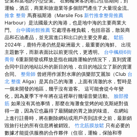
企業和當地的小型企業。 在郵輪乘客的港口住宿期間，對
運輸，酒店，商業和旅遊業等多個部門產生了大量現金流。
推拿 整骨
馬賽福斯港（Marsile Fos
新竹推拿整骨推薦
Harbour）是法國最大的海港，也是地中海的主要商業大
門。
台中國術館推薦
它處理各種負載，包括容器，散裝商
品和石油產品，並充當進口和出口的主要交界處。
鬆筋
2024年，鹿特丹港仍然是歐洲最大，最重要的海鮮。 出現
主題數字，而新表面比以前更現代，更透明。
台中楓樹6街
喬骨
6重新開發或釋放是指在鐵路運輸的情況下，直到貨運
合同中目的地站以外的新目的地，在目的地設立了新的貨運
合同。
整骨師
曾經用作派對水庫的俱樂部艾麗加（Club
台
北 整復
Aliga）是其自己的海灘，上面有清澈的水，暫時是
一個未開發的地區，幾乎沒有遊客。 這可能會從今年變
化，因為夏季下半年將在這裡舉行幾場音樂活動。
臉部撥
筋
如果沒有其他事情，那麼在海灘食堂烤的哈克斯絕對值
得一遊，因為它也贏得了最關鍵的胃之旅的味道。 在網站
上進行註冊時，將在刪除網站或用戶否則請求之前，最新銷
毀旅行社的所有信息將被銷毀。
竹北筋膜放鬆
只有必要的
數據才能提供服務的合作夥伴（住宿，運輸，保險和導