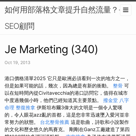
如何用部落格文章提升自然流量？-
SEO顧問
Je Marketing (340)
Oct 19, 2013
港口價格清單2025 它只是歐洲必須看到一次的地方之一，
但是如果可能的話，幾次，因為總是有新的衝動。
整骨
可
以在短時間內從Civitavecchia的港口訪問它，值得在城市
中度過幾個小時，他們已經知道其主要景點。
撥金堂
八字
命理 整復推拿
伊斯坦布爾3偉大的文明是一個令人驚嘆
的，令人眼花azz亂的首都，這是您非常迅速墜入愛河並非
常努力的狀態。
台北整骨推薦
這是歌曲，詩歌和小說製作
的文化和歷史悠久的馬賽克。 剛剛在Ganz工廠建造了第四