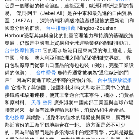
它是一個關鍵的物流節點，連接亞洲，歐洲和非洲之間的貿
易。 傑貝·阿里（Jebel Ali）是在中東和最先進的自由貿易
區（JAFZA），深海終端和高級物流基礎設施的重新港口和
國際分銷的群落。
台中排毒推薦
Ningbo-Zoushan
Harbour憑藉其無與倫比的批量管理能力和持續的基礎設施
發展，仍然是中國海上貿易和全球運輸業務的關鍵推動力。
台中按摩推薦ptt
它的新加坡港口是東南亞的海上通道，是
中國，印度，澳大利亞和歐洲之間商品的關鍵交界處。 港
口包裝廠專門從事出口產品的海包包裝（例如，完整工業設
備的包裝）。
台中喬骨
鹿特丹通常被稱為“通往歐洲的門
戶”，因為它促進了歐盟平穩的貨物分佈。
台中筋膜放鬆推
薦
它提供了與德國，法國和比利時大型歐洲工業中心的直
接鐵路和駁船連接，使其非常適合汽車零件，機器，消費品
和原材料。
天母 整骨
廣州港將中國南部工業區與全球市場
聯繫起來，從而有效地運輸原材料，消費品和生產產品。
北屯按摩
與鐵路，道路和內陸水的聯繫使與廣東，廣西和
鄰近省份的工廠平穩地融合在一起。 這方面是必不可少
的，因為郵輪部門是許多沿海城市的經濟引擎，尤其是微型