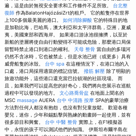
遍，這是由於無視安全要求和工作條件不足所致。
台北整
復師
作為BalatonHajózásiZrt的租戶。 它的船隻停在世界
上100多個最美麗的港口。
如何消除腳酸
它的特殊目的地
是加勒比海，巴哈馬，澳大利亞和太平洋群島，亞洲，夏威
夷，美國東部和西海岸。 如果港口游泳池很擁擠，以至於
新船的塗層將使自由行動變得不可能或危險，那麼港口局保
留暫時禁止港口到港口的權利。
天母 整骨
當自由的多瑙河
仍然不含冰時，它也被禁止，但是水池已經（或更多）具有
威脅船隻的冰殼。
台中 spa
在這種情況下，在港口池的入
口處，港口局採用適當的標記信號。
撥筋 解壓
除了明顯的
旅遊功能外，這些港口還充當巴拉頓湖的社區現場。 而
且，如果我們可以提高您的好奇心，我們將向您展示在巡航
過程中可以發現的地方。
文心路喬骨盆
在地面上聞名的
MSC
massage
AUERA
台中 中清路 按摩
SPA的豪華治療
方法對任何人都沒有抱怨，也沒有對兒童放鬆。 歡迎各種
嬰兒，迷你，少年和錫點擊與熟練的動畫師一起使用，並有
很多節目和興奮。
台中 中醫 整骨
實際上，在F1模擬器
中，永恆的孩子可以測試他們的知識。 伊斯坦布爾半島在