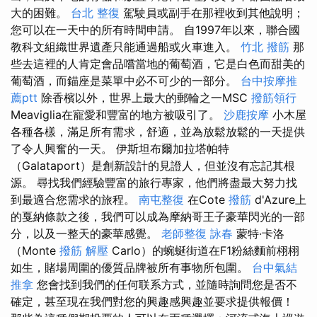
大的困難。
台北 整復
駕駛員或副手在那裡收到其他說明；
您可以在一天中的所有時間申請。 自1997年以來，聯合國
教科文組織世界遺產只能通過船或火車進入。
竹北 撥筋
那
些去這裡的人肯定會品嚐當地的葡萄酒，它是白色而甜美的
葡萄酒，而錨座是菜單中必不可少的一部分。
台中按摩推
薦ptt
除香檳以外，世界上最大的郵輪之一MSC
撥筋領行
Meaviglia在寵愛和豐富的地方被吸引了。
沙鹿按摩
小木屋
各種各樣，滿足所有需求，舒適，並為放鬆放鬆的一天提供
了令人興奮的一天。 伊斯坦布爾加拉塔帕特
（Galataport）是創新設計的見證人，但並沒有忘記其根
源。 尋找我們經驗豐富的旅行專家，他們將盡最大努力找
到最適合您需求的旅程。
南屯整復
在Cote
撥筋
d'Azure上
的戛納條款之後，我們可以成為摩納哥王子豪華閃光的一部
分，以及一整天的豪華感覺。
老師整復 詠春
蒙特·卡洛
（Monte
撥筋 解壓
Carlo）的蜿蜒街道在F1粉絲麵前栩栩
如生，賭場周圍的優質品牌被所有事物所包圍。
台中氣結
推拿
您會找到我們的任何联系方式，並隨時詢問您是否不
確定，甚至現在我們對您的興趣感興趣並要求提供報價！