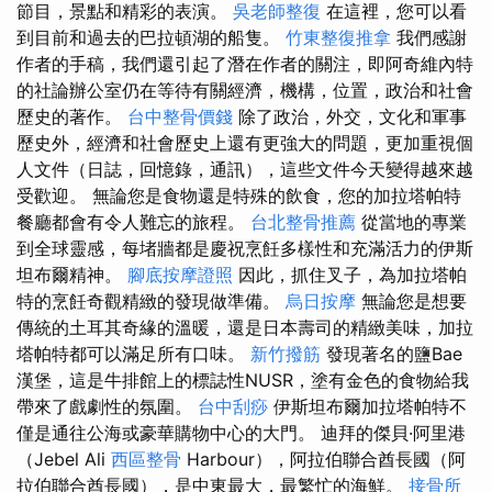
節目，景點和精彩的表演。
吳老師整復
在這裡，您可以看
到目前和過去的巴拉頓湖的船隻。
竹東整復推拿
我們感謝
作者的手稿，我們還引起了潛在作者的關注，即阿奇維內特
的社論辦公室仍在等待有關經濟，機構，位置，政治和社會
歷史的著作。
台中整骨價錢
除了政治，外交，文化和軍事
歷史外，經濟和社會歷史上還有更強大的問題，更加重視個
人文件（日誌，回憶錄，通訊），這些文件今天變得越來越
受歡迎。 無論您是食物還是特殊的飲食，您的加拉塔帕特
餐廳都會有令人難忘的旅程。
台北整骨推薦
從當地的專業
到全球靈感，每堵牆都是慶祝烹飪多樣性和充滿活力的伊斯
坦布爾精神。
腳底按摩證照
因此，抓住叉子，為加拉塔帕
特的烹飪奇觀精緻的發現做準備。
烏日按摩
無論您是想要
傳統的土耳其奇緣的溫暖，還是日本壽司的精緻美味，加拉
塔帕特都可以滿足所有口味。
新竹撥筋
發現著名的鹽Bae
漢堡，這是牛排館上的標誌性NUSR，塗有金色的食物給我
帶來了戲劇性的氛圍。
台中刮痧
伊斯坦布爾加拉塔帕特不
僅是通往公海或豪華購物中心的大門。 迪拜的傑貝·阿里港
（Jebel Ali
西區整骨
Harbour），阿拉伯聯合酋長國（阿
拉伯聯合酋長國），是中東最大，最繁忙的海鮮。
接骨所