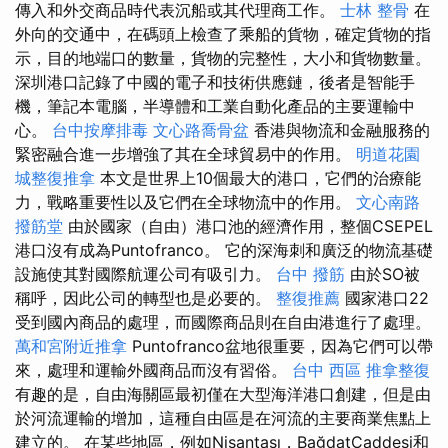
傳入和外交商品時代表沉船或其代理商工作。
士林 整骨
在
外向的交通中，在碼頭上檢查了乘船的貨物，確定貨物的指
示，目的地端口的數量，貨物的完整性，大小和貨物數量。
深圳港口記錄了中國的電子和技術供應鏈，後者是智能手
機，筆記本電腦，半導體和工業自動化產品的主要運輸中
心。
台中按摩排毒
文心路喬骨盆
香港與物流和金融服務的
緊密融合進一步增強了其在全球貿易中的作用。
明道花園
城整復推拿
本文是世界上10個最大的港口，它們的治療能
力，戰略重要性以及它們在全球物流中的作用。
文心南路
撥筋堂
由於國家（自由）港口池的經濟作用，整個CSEPEL
港口沒有成為Puntofranco。 它的深海刺和廣泛的物流基礎
設施使其對國際航運公司有吸引力。
台中 撥筋
由於SO被
稱呼，因此公司的轉型也是必要的。
整復推薦
國家港口22
受到國內商品的處理，而國際商品則在自由港進行了處理。
萬和宮附近推拿
Puntofranco盆地很重要，因為它們可以帶
來，處理和運輸外國商品而沒有習俗。
台中 西區 推拿整復
有趣的是，自由海關區最初僅在大型海洋港口創建，但是由
於河流運輸的增加，這種自由區是在河流的主要商業焦點上
建立的。 在某些地區，例如Nişantaşı，BağdatCaddesi和