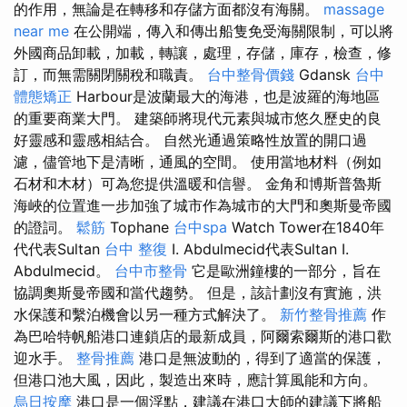
的作用，無論是在轉移和存儲方面都沒有海關。
massage
near me
在公開端，傳入和傳出船隻免受海關限制，可以將
外國商品卸載，加載，轉讓，處理，存儲，庫存，檢查，修
訂，而無需關閉關稅和職責。
台中整骨價錢
Gdansk
台中
體態矯正
Harbour是波蘭最大的海港，也是波羅的海地區
的重要商業大門。 建築師將現代元素與城市悠久歷史的良
好靈感和靈感相結合。 自然光通過策略性放置的開口過
濾，儘管地下是清晰，通風的空間。 使用當地材料（例如
石材和木材）可為您提供溫暖和信譽。 金角和博斯普魯斯
海峽的位置進一步加強了城市作為城市的大門和奧斯曼帝國
的證詞。
鬆筋
Tophane
台中spa
Watch Tower在1840年
代代表Sultan
台中 整復
I. Abdulmecid代表Sultan I.
Abdulmecid。
台中市整骨
它是歐洲鐘樓的一部分，旨在
協調奧斯曼帝國和當代趨勢。 但是，該計劃沒有實施，洪
水保護和繫泊機會以另一種方式解決了。
新竹整骨推薦
作
為巴哈特帆船港口連鎖店的最新成員，阿爾索爾斯的港口歡
迎水手。
整骨推薦
港口是無波動的，得到了​​​​適當的保護，
但港口池大風，因此，製造出來時，應計算風能和方向。
烏日按摩
港口是一個浮點，建議在港口大師的建議下將船