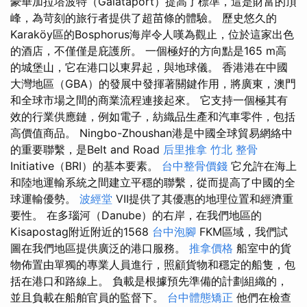
豪華加拉塔波特（Galataport）提高了標準，這是財富的頂
峰，為苛刻的旅行者提供了超苗條的體驗。 歷史悠久的
Karaköy區的Bosphorus海岸令人嘆為觀止，位於這家出色
的酒店，不僅僅是庇護所。 一個極好的方向點是165 m高
的城堡山，它在港口以東昇起，與地球儀。 香港港在中國
大灣地區（GBA）的發展中發揮著關鍵作用，將廣東，澳門
和全球市場之間的商業流程連接起來。 它支持一個極其有
效的行業供應鏈，例如電子，紡織品生產和汽車零件，包括
高價值商品。 Ningbo-Zhoushan港是中國全球貿易網絡中
的重要聯繫，是Belt and Road
后里推拿
竹北 整骨
Initiative（BRI）的基本要素。
台中整骨價錢
它允許在海上
和陸地運輸系統之間建立平穩的聯繫，從而提高了中國的全
球運輸優勢。
波經堂
VII提供了其優惠的地理位置和經濟重
要性。 在多瑙河（Danube）的右岸，在我們地區的
Kisapostag附近附近的1568
台中泡腳
FKM區域，我們試
圖在我們地區提供廣泛的港口服務。
推拿價格
船室中的貨
物佈置由單獨的專業人員進行，照顧貨物和穩定的船隻，包
括在港口和路線上。 負載是根據預先準備的計劃組織的，
並且負載在船舶官員的監督下。
台中體態矯正
他們在檢查