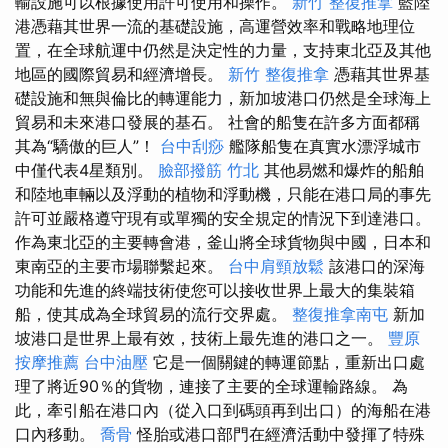
輸設施可以根據使用許可使用和操作。
新竹 整復推拿
藍陸
港憑藉其世界一流的基礎設施，高運營效率和戰略地理位
置，在全球航運中仍然是決定性的力量，支持東北亞及其他
地區的國際貿易和經濟增長。
新竹 整復推拿
憑藉其世界基
礎設施和無與倫比的轉運能力，新加坡港口仍然是全球海上
貿易和未來港口發展的基石。 社會的船隻在許多方面都稱
其為“驕傲的巨人”！
台中刮痧
艦隊船隻在真實水漂浮城市
中僅代表4星類別。
臉部撥筋 竹北
其他易燃和爆炸的船舶
和陸地車輛以及浮動的植物和浮動機，只能在港口局的事先
許可並嚴格遵守現有或單獨的安全規定的情況下到達港口。
作為東北亞的主要轉會港，釜山將全球貨物與中國，日本和
東南亞的主要市場聯繫起來。
台中肩頸放鬆
該港口的深海
功能和先進的終端技術使您可以接收世界上最大的集裝箱
船，使其成為全球貿易的流行交界處。
整復推拿南屯
新加
坡港口是世界上最有效，技術上最先進的港口之一。
豐原
按摩推薦
台中油壓
它是一個關鍵的轉運節點，重新出口處
理了將近90％的貨物，連接了主要的全球運輸路線。 為
此，牽引船在港口內（從入口到碼頭再到出口）的海船在港
口內移動。
喬骨
怪胎或港口部門在經濟活動中發揮了特殊