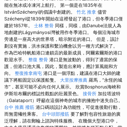
能在無冰或冷凍河上航行。 第一個是在1835年在
IstvánSzéchenyi的倡議中創建的。
竹北 推拿
儘管
Széchenyi從1839年開始在這裡發起了港口，但冬季港口僅
建於1857年。
士林 整骨
同樣，同樣，由Danube法規人為
地創建的Lágymányosi灣被用作冬季港口。 每個沿海城市
旁邊是一座高大的世界塔，暗示附近的港口。 但是，該計
劃沒有實施，洪水保護和繫泊機會以另一種方式解決了。
作為巴哈特帆船港口連鎖店的最新成員，阿爾索爾斯的港口
歡迎水手。
整復 整骨
港口是無波動的，得到了​​​​適當的保
護，但港口池大風，因此，製造出來時，應計算風能和方
向。
整復推拿南屯
港口是一個浮點，建議在港口大師的建
議下將船固定以保護船隻。
大里按摩推薦
羅馬，“永恆的城
市”，甚至可能不必向任何人展示。 欣賞Bosphorus海峽和
伊斯坦布爾的標誌性觀點的壯麗景色。
接骨所
加拉塔波特
（Galataport）呼籲在這個神奇的城市的擁抱中迷失自己。
台中 推薦 撥筋
港口碼頭設計為功能性，可促進後勤行動，
而無需犧牲乘客。
台中頭部撥筋
要了解對包容性旅遊的廣
泛理解，請在郵輪上諮詢特殊服務。 在幾個大型港口中，