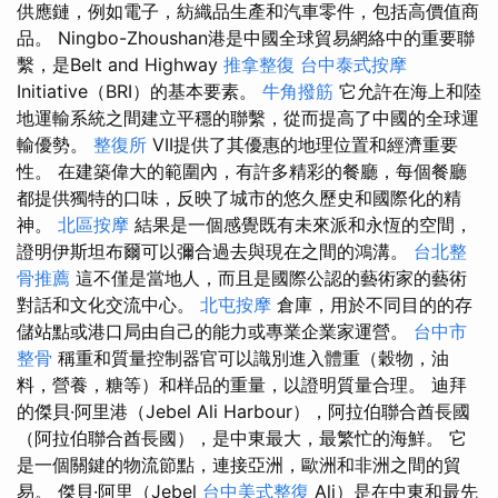
供應鏈，例如電子，紡織品生產和汽車零件，包括高價值商
品。 Ningbo-Zhoushan港是中國全球貿易網絡中的重要聯
繫，是Belt and Highway
推拿整復
台中泰式按摩
Initiative（BRI）的基本要素。
牛角撥筋
它允許在海上和陸
地運輸系統之間建立平穩的聯繫，從而提高了中國的全球運
輸優勢。
整復所
VII提供了其優惠的地理位置和經濟重要
性。 在建築偉大的範圍內，有許多精彩的餐廳，每個餐廳
都提供獨特的口味，反映了城市的悠久歷史和國際化的精
神。
北區按摩
結果是一個感覺既有未來派和永恆的空間，
證明伊斯坦布爾可以彌合過去與現在之間的鴻溝。
台北整
骨推薦
這不僅是當地人，而且是國際公認的藝術家的藝術
對話和文化交流中心。
北屯按摩
倉庫，用於不同目的的存
儲站點或港口局由自己的能力或專業企業家運營。
台中市
整骨
稱重和質量控制器官可以識別進入體重（穀物，油
料，營養，糖等）和样品的重量，以證明質量合理。 迪拜
的傑貝·阿里港（Jebel Ali Harbour），阿拉伯聯合酋長國
（阿拉伯聯合酋長國），是中東最大，最繁忙的海鮮。 它
是一個關鍵的物流節點，連接亞洲，歐洲和非洲之間的貿
易。 傑貝·阿里（Jebel
台中美式整復
Ali）是在中東和最先