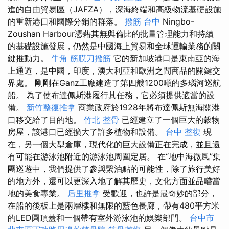
進的自由貿易區（JAFZA），深海終端和高級物流基礎設施
的重新港口和國際分銷的群落。
撥筋 台中
Ningbo-
Zoushan Harbour憑藉其無與倫比的批量管理能力和持續
的基礎設施發展，仍然是中國海上貿易和全球運輸業務的關
鍵推動力。
牛角 筋膜刀撥筋
它的新加坡港口是東南亞的海
上通道，是中國，印度，澳大利亞和歐洲之間商品的關鍵交
界處。 剛剛在Ganz工廠建造了第四艘1200噸的多瑙河巡航
船。 為了使布達佩斯港履行其任務，它必須提供適當的設
備。
新竹整復推拿
商業政府於1928年將布達佩斯無海關港
口移交給了目的地。
竹北 整骨
已經建立了一個巨大的穀物
房屋，該港口已經擴大了許多植物和設備。
台中 整復
現
在，另一個大型倉庫，現代化的巨大設備正在完成，並且還
有可能在游泳池附近的游泳池周圍定居。 在“地中海微風”集
團巡遊中，我們提供了參與繫泊點的可能性，除了旅行美好
的地方外，還可以更深入地了解其歷史，文化方面並品嚐當
地的美食專業。
后里推拿
受歡迎，也許是最奇妙的部分，
在船的後板上是兩層樓和無限的藍色長廊，帶有480平方米
的LED圓頂蓋和一個帶有室外游泳池的娛樂部門。
台中市