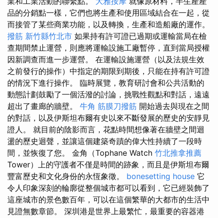
業和工業活動的聯繫點。
大雅按摩
就像原材料，半生產產
品的分銷點一樣，它們也將生產和使用區域結合在一起，從
而接管了某些商業功能，以及轉換，生產和造船廠的運作。
撥筋 新竹縣竹北市
如果持有許可證已過期或運輸當局在檢
查期間禁止運營，則應將運輸設施工廠暫停，直到當局授權
因新調查而進一步運營。 在運輸設施運營（以及法規生效
之前發行的操作）中指定的期限到期後，只能在持有許可證
的情況下進行操作。 臨時展覽，教育研討會和公共活動的
動態計劃鼓勵了一個活潑的討論，挑戰性觀點和對話，遠遠
超出了畫廊的牆壁。
牛角 筋膜刀撥筋
開始過去與現在之間
的對話，以及伊斯坦布爾有史以來不斷發展的歷史的安靜見
證人。 就目前的陰影而言，花點時間想像著在牆壁之間迴
盪的歷史迴聲，並讓這個建築奇蹟的偉大性持續了一段時
間，並恢復了您。 金角（Tophane Watch
竹北推拿推薦
Tower）上的守護者不僅是時間的跡象，而且是伊斯坦布爾
豐富歷史和文化身份的永恆象徵。
bonesetting house
它
令人印象深刻的輪廓從整個城市都可以看到，它已經裝飾了
這座城市的景色數百年，可以在這個繁華的大都市的生活中
見證無數章節。 深圳港是世界上最繁忙，最重要的容器港