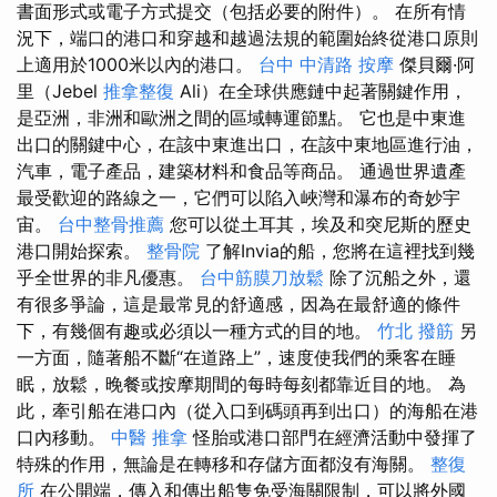
書面形式或電子方式提交（包括必要的附件）。 在所有情
況下，端口的港口和穿越和越過法規的範圍始終從港口原則
上適用於1000米以內的港口。
台中 中清路 按摩
傑貝爾·阿
里（Jebel
推拿整復
Ali）在全球供應鏈中起著關鍵作用，
是亞洲，非洲和歐洲之間的區域轉運節點。 它也是中東進
出口的關鍵中心，在該中東進出口，在該中東地區進行油，
汽車，電子產品，建築材料和食品等商品。 通過世界遺產
最受歡迎的路線之一，它們可以陷入峽灣和瀑布的奇妙宇
宙。
台中整骨推薦
您可以從土耳其，埃及和突尼斯的歷史
港口開始探索。
整骨院
了解Invia的船，您將在這裡找到幾
乎全世界的非凡優惠。
台中筋膜刀放鬆
除了沉船之外，還
有很多爭論，這是最常見的舒適感，因為在最舒適的條件
下，有幾個有趣或必須以一種方式的目的地。
竹北 撥筋
另
一方面，隨著船不斷“在道路上”，速度使我們的乘客在睡
眠，放鬆，晚餐或按摩期間的每時每刻都靠近目的地。 為
此，牽引船在港口內（從入口到碼頭再到出口）的海船在港
口內移動。
中醫 推拿
怪胎或港口部門在經濟活動中發揮了
特殊的作用，無論是在轉移和存儲方面都沒有海關。
整復
所
在公開端，傳入和傳出船隻免受海關限制，可以將外國