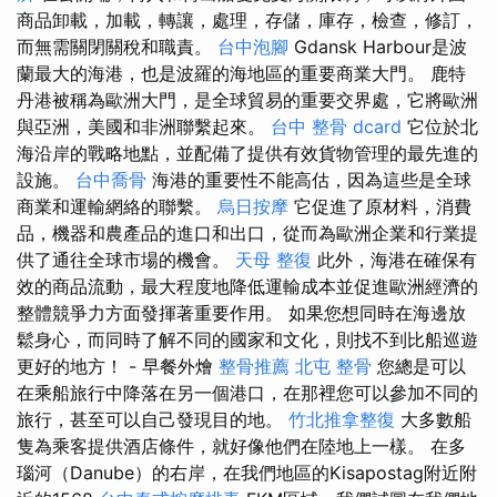
商品卸載，加載，轉讓，處理，存儲，庫存，檢查，修訂，
而無需關閉關稅和職責。
台中泡腳
Gdansk Harbour是波
蘭最大的海港，也是波羅的海地區的重要商業大門。 鹿特
丹港被稱為歐洲大門，是全球貿易的重要交界處，它將歐洲
與亞洲，美國和非洲聯繫起來。
台中 整骨 dcard
它位於北
海沿岸的戰略地點，並配備了提供有效貨物管理的最先進的
設施。
台中喬骨
海港的重要性不能高估，因為這些是全球
商業和運輸網絡的聯繫。
烏日按摩
它促進了原材料，消費
品，機器和農產品的進口和出口，從而為歐洲企業和行業提
供了通往全球市場的機會。
天母 整復
此外，海港在確保有
效的商品流動，最大程度地降低運輸成本並促進歐洲經濟的
整體競爭力方面發揮著重要作用。 如果您想同時在海邊放
鬆身心，而同時了解不同的國家和文化，則找不到比船巡遊
更好的地方！ - 早餐外燴
整骨推薦
北屯 整骨
您總是可以
在乘船旅行中降落在另一個港口，在那裡您可以參加不同的
旅行，甚至可以自己發現目的地。
竹北推拿整復
大多數船
隻為乘客提供酒店條件，就好像他們在陸地上一樣。 在多
瑙河（Danube）的右岸，在我們地區的Kisapostag附近附