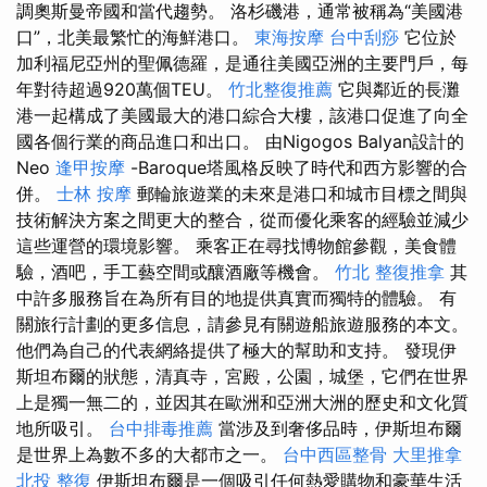
調奧斯曼帝國和當代趨勢。 洛杉磯港，通常被稱為“美國港
口”，北美最繁忙的海鮮港口。
東海按摩
台中刮痧
它位於
加利福尼亞州的聖佩德羅，是通往美國亞洲的主要門戶，每
年對待超過920萬個TEU。
竹北整復推薦
它與鄰近的長灘
港一起構成了美國最大的港口綜合大樓，該港口促進了向全
國各個行業的商品進口和出口。 由Nigogos Balyan設計的
Neo
逢甲按摩
-Baroque塔風格反映了時代和西方影響的合
併。
士林 按摩
郵輪旅遊業的未來是港口和城市目標之間與
技術解決方案之間更大的整合，從而優化乘客的經驗並減少
這些運營的環境影響。 乘客正在尋找博物館參觀，美食體
驗，酒吧，手工藝空間或釀酒廠等機會。
竹北 整復推拿
其
中許多服務旨在為所有目的地提供真實而獨特的體驗。 有
關旅行計劃的更多信息，請參見有關遊船旅遊服務的本文。
他們為自己的代表網絡提供了極大的幫助和支持。 發現伊
斯坦布爾的狀態，清真寺，宮殿，公園，城堡，它們在世界
上是獨一無二的，並因其在歐洲和亞洲大洲的歷史和文化質
地所吸引。
台中排毒推薦
當涉及到奢侈品時，伊斯坦布爾
是世界上為數不多的大都市之一。
台中西區整骨
大里推拿
北投 整復
伊斯坦布爾是一個​​吸引任何熱愛購物和豪華生活