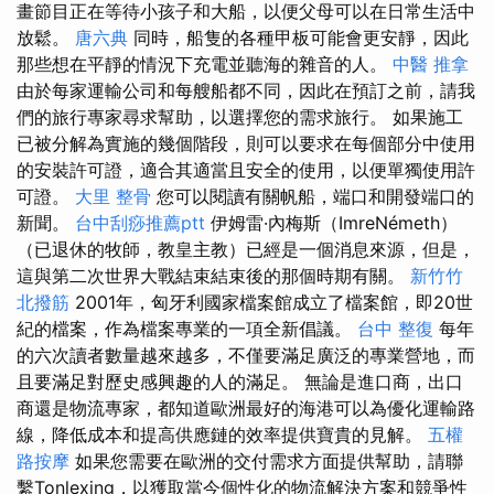
畫節目正在等待小孩子和大船，以便父母可以在日常生活中
放鬆。
唐六典
同時，船隻的各種甲板可能會更安靜，因此
那些想在平靜的情況下充電並聽海的雜音的人。
中醫 推拿
由於每家運輸公司和每艘船都不同，因此在預訂之前，請我
們的旅行專家尋求幫助，以選擇您的需求旅行。 如果施工
已被分解為實施的幾個階段，則可以要求在每個部分中使用
的安裝許可證，適合其適當且安全的使用，以便單獨使用許
可證。
大里 整骨
您可以閱讀有關帆船，端口和開發端口的
新聞。
台中刮痧推薦ptt
伊姆雷·內梅斯（ImreNémeth）
（已退休的牧師，教皇主教）已經是一個消息來源，但是，
這與第二次世界大戰結束結束後的那個時期有關。
新竹竹
北撥筋
2001年，匈牙利國家檔案館成立了檔案館，即20世
紀的檔案，作為檔案專業的一項全新倡議。
台中 整復
每年
的六次讀者數量越來越多，不僅要滿足廣泛的專業營地，而
且要滿足對歷史感興趣的人的滿足。 無論是進口商，出口
商還是物流專家，都知道歐洲最好的海港可以為優化運輸路
線，降低成本和提高供應鏈的效率提供寶貴的見解。
五權
路按摩
如果您需要在歐洲的交付需求方面提供幫助，請聯
繫Tonlexing，以獲取當今個性化的物流解決方案和競爭性