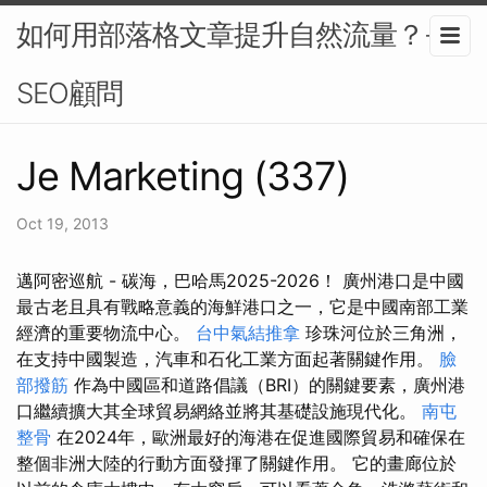
如何用部落格文章提升自然流量？-
SEO顧問
Je Marketing (337)
Oct 19, 2013
邁阿密巡航 - 碳海，巴哈馬2025-2026！ 廣州港口是中國
最古老且具有戰略意義的海鮮港口之一，它是中國南部工業
經濟的重要物流中心。
台中氣結推拿
珍珠河位於三角洲，
在支持中國製造，汽車和石化工業方面起著關鍵作用。
臉
部撥筋
作為中國區和道路倡議（BRI）的關鍵要素，廣州港
口繼續擴大其全球貿易網絡並將其基礎設施現代化。
南屯
整骨
在2024年，歐洲最好的海港在促進國際貿易和確保在
整個非洲大陸的行動方面發揮了關鍵作用。 它的畫廊位於