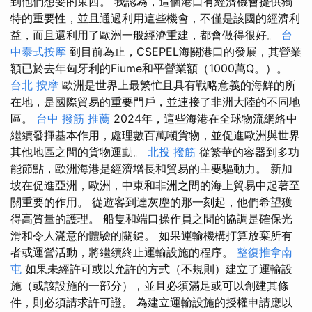
到他們想要的東西。 我認為，這個港口有經濟機會提供獨
特的重要性，並且通過利用這些機會，不僅是該國的經濟利
益，而且還利用了歐洲一般經濟重建，都會做得很好。
台
中泰式按摩
到目前為止，CSEPEL海關港口的發展，其營業
額已於去年匈牙利的Fiume和平營業額（1000萬Q。）。
台北 按摩
歐洲是世界上最繁忙且具有戰略意義的海鮮的所
在地，是國際貿易的重要門戶，並連接了非洲大陸的不同地
區。
台中 撥筋 推薦
2024年，這些海港在全球物流網絡中
繼續發揮基本作用，處理數百萬噸貨物，並促進歐洲與世界
其他地區之間的貨物運動。
北投 撥筋
從繁華的容器到多功
能節點，歐洲海港是經濟增長和貿易的主要驅動力。 新加
坡在促進亞洲，歐洲，中東和非洲之間的海上貿易中起著至
關重要的作用。 從遊客到達灰塵的那一刻起，他們希望獲
得高質量的護理。 船隻和端口操作員之間的協調是確保光
滑和令人滿意的體驗的關鍵。 如果運輸機構打算放棄所有
者或運營活動，將繼續終止運輸設施的程序。
整復推拿南
屯
如果未經許可或以允許的方式（不規則）建立了運輸設
施（或該設施的一部分），並且必須滿足或可以創建其條
件，則必須請求許可證。 為建立運輸設施的授權申請應以