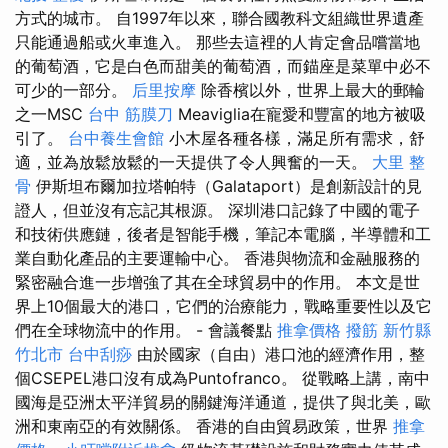
方式的城市。 自1997年以來，聯合國教科文組織世界遺產
只能通過船或火車進入。 那些去這裡的人肯定會品嚐當地
的葡萄酒，它是白色而甜美的葡萄酒，而錨座是菜單中必不
可少的一部分。
后里按摩
除香檳以外，世界上最大的郵輪
之一MSC
台中 筋膜刀
Meaviglia在寵愛和豐富的地方被吸
引了。
台中養生會館
小木屋各種各樣，滿足所有需求，舒
適，並為放鬆放鬆的一天提供了令人興奮的一天。
大里 整
骨
伊斯坦布爾加拉塔帕特（Galataport）是創新設計的見
證人，但並沒有忘記其根源。 深圳港口記錄了中國的電子
和技術供應鏈，後者是智能手機，筆記本電腦，半導體和工
業自動化產品的主要運輸中心。 香港與物流和金融服務的
緊密融合進一步增強了其在全球貿易中的作用。 本文是世
界上10個最大的港口，它們的治療能力，戰略重要性以及它
們在全球物流中的作用。 - 會議餐點
推拿價格
撥筋 新竹縣
竹北市
台中刮痧
由於國家（自由）港口池的經濟作用，整
個CSEPEL港口沒有成為Puntofranco。 從戰略上講，南中
國海是亞洲太平洋貿易的關鍵海洋通道，提供了與北美，歐
洲和東南亞的有效關係。 香港的自由貿易政策，世界
推拿