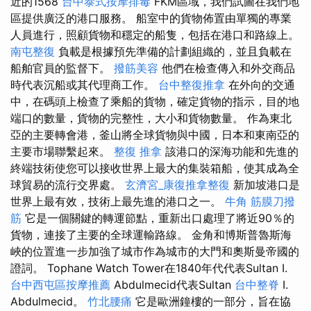
近的1568
台中泰式按摩排毒
FKM區域，我們試圖在我們地
區提供廣泛的港口服務。 船室中的貨物佈置由單獨的專業
人員進行，照顧貨物和穩定的船隻，包括在港口和路線上。
南屯整復
負載是根據預先準備的計劃組織的，並且負載在
船舶官員的監督下。
撥筋美容
他們在檢查傳入和外交商品
時代表沉船或其代理商工作。
台中整復推拿
在外向的交通
中，在碼頭上檢查了乘船的貨物，確定貨物的指示，目的地
端口的數量，貨物的完整性，大小和貨物數量。 作為東北
亞的主要轉會港，釜山將全球貨物與中國，日本和東南亞的
主要市場聯繫起來。
整復 推拿
該港口的深海功能和先進的
終端技術使您可以接收世界上最大的集裝箱船，使其成為全
球貿易的流行交界處。
玄濟宮_康復推拿整復
新加坡港口是
世界上最有效，技術上最先進的港口之一。
牛角 筋膜刀撥
筋
它是一個關鍵的轉運節點，重新出口處理了將近90％的
貨物，連接了主要的全球運輸路線。 金角和博斯普魯斯海
峽的位置進一步加強了城市作為城市的大門和奧斯曼帝國的
證詞。 Tophane Watch Tower在1840年代代表Sultan I.
台中西屯區按摩推薦
Abdulmecid代表Sultan
台中整脊
I.
Abdulmecid。
竹北腰痛
它是歐洲鐘樓的一部分，旨在協