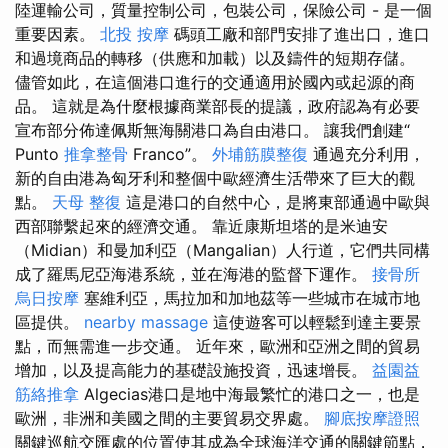
陸運輸公司，質量控制公司，包裝公司，保險公司 - 是一個
重要因素。
北投 按摩
碼頭工廠和部門安排了進出口，進口
和過境商品的轉移（供應和加載）以及鑄件的短期存儲。
儘管如此，在這個港口進行的交通適用於國內或起源的商
品。 這就是為什麼根據商業部長的提議，政府認為有必要
宣布部分佈達佩斯無海關港口為自由港口。 讓我們創建“
Punto
推拿整骨
Franco”。
外埔筋膜整復
通過充分利用，
新的自由港為匈牙利和整個中歐經濟生活帶來了巨大的觀
點。
天母 整復
這是港口的自然中心，是將東部通過中歐與
西部聯繫起來的經濟交通。 靠近康斯坦塔的是米迪安
（Midian）和曼加利亞（Mangalian）人行道，它們共同構
成了羅馬尼亞海港系統，並在海港的監督下運作。
接骨所
烏日按摩
塞維利亞，馬拉加和加地茲等一些城市在城市地
區提供。
nearby massage
這使遊客可以輕鬆到達主要景
點，而無需進一步交通。 近年來，歐洲和亞洲之間的貿易
增加，以及提高能力的基礎設施投資，迅速增長。
益園益
筋絡推拿
Algecias港口是地中海最繁忙的港口之一，也是
歐洲，非洲和美國之間的主要貿易交界處。
腳底按摩證照
關鍵巡航交匯處的位置使其成為全球海洋交通的關鍵節點，