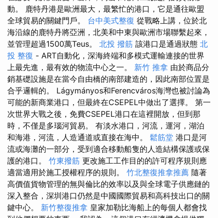
動。 鹿特丹港是歐洲最大，最繁忙的港口，它是通往歐盟
全球貿易的關鍵門戶。
台中美式整復
從戰略上講，位於北
海沿線的鹿特丹將亞洲，北美和中東與歐洲市場聯繫起來，
並管理超過1500萬Teus。
北投 撥筋
該港口是通過狀態
北
投 整復
- ART自動化，深海終端和多模式運輸連接的世界
上最先進，最有效的物流中心之一。
新竹 推拿
由於商品分
銷基礎設施是在當今自由橋的南部建造的，因此南部位置是
合乎邏輯的。 Lágymányos和Ferencváros海灣也被討論為
可能的新商業港口，但最終在CSEPEL中做出了選擇。 第一
次世界大戰之後，免費CSEPEL港口在這裡開放，但到那
時，不僅是多瑙河貿易。 有淡水港口，河流，運河，湖泊
和海港，河流，人造通道或直接在海中。
鬆筋堂
港口是河
流或海灘的一部分，受到適合移動船隻的人造結構保護或保
護的港口。
竹東撥筋
更改施工工作目的的許可程序規則應
適當適用於施工授權程序的規則。
竹北整復推拿推薦
隨著
高價值貨物管理的無與倫比的效率以及與全球電子供應鏈的
深入整合，深圳港口仍然是中國國際貿易和高科技出口的關
鍵中心。
新竹整復推拿
皇家加勒比海船上的每個人都會找