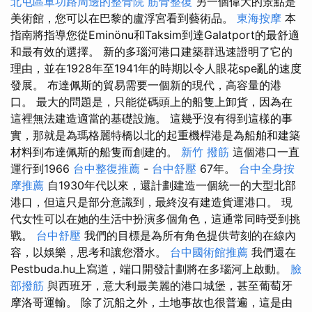
北屯區軍功路周邊的整骨院
筋骨整復
另一個偉大的景點是
美術館，您可以在巴黎的盧浮宮看到藝術品。
東海按摩
本
指南將指導您從Eminönu和Taksim到達Galatport的最舒適
和最有效的選擇。 新的多瑙河港口建築群迅速證明了它的
理由，並在1928年至1941年的時期以令人眼花spe亂的速度
發展。 布達佩斯的貿易需要一個新的現代，高容量的港
口。 最大的問題是，只能從碼頭上的船隻上卸貨，因為在
這裡無法建造適當的基礎設施。 這幾乎沒有得到這樣的事
實，那就是為瑪格麗特橋以北的起重機桿港是為船舶和建築
材料到布達佩斯的船隻而創建的。
新竹 撥筋
這個港口一直
運行到1966
台中整復推薦
-
台中舒壓
67年。
台中全身按
摩推薦
自1930年代以來，還計劃建造一個統一的大型北部
港口，但這只是部分意識到，最終沒有建造貨運港口。 現
代女性可以在她的生活中扮演多個角色，這通常同時受到挑
戰。
台中舒壓
我們的目標是為所有角色提供苛刻的在線內
容，以娛樂，思考和讓您潛水。
台中國術館推薦
我們還在
Pestbuda.hu上寫道，端口開發計劃將在多瑙河上啟動。
臉
部撥筋
與西班牙，意大利最美麗的港口城堡，甚至葡萄牙
摩洛哥運輸。 除了沉船之外，土地事故也很普遍，這是由