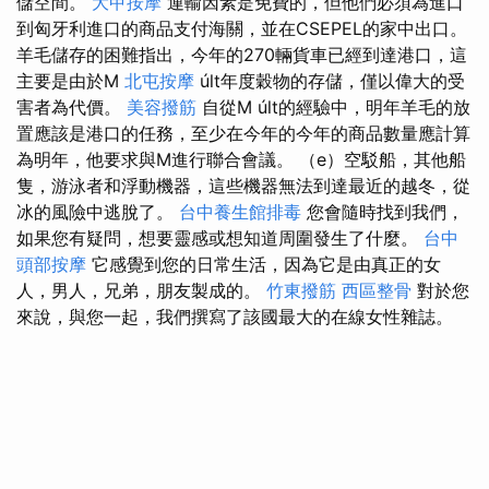
儲空間。
大甲按摩
運輸因素是免費的，但他們必須為進口
到匈牙利進口的商品支付海關，並在CSEPEL的家中出口。
羊毛儲存的困難指出，今年的270輛貨車已經到達港口，這
主要是由於M
北屯按摩
últ年度穀物的存儲，僅以偉大的受
害者為代價。
美容撥筋
自從M últ的經驗中，明年羊毛的放
置應該是港口的任務，至少在今年的今年的商品數量應計算
為明年，他要求與M進行聯合會議。 （e）空駁船，其他船
隻，游泳者和浮動機器，這些機器無法到達最近的越冬，從
冰的風險中逃脫了。
台中養生館排毒
您會隨時找到我們，
如果您有疑問，想要靈感或想知道周圍發生了什麼。
台中
頭部按摩
它感覺到您的日常生活，因為它是由真正的女
人，男人，兄弟，朋友製成的。
竹東撥筋
西區整骨
對於您
來說，與您一起，我們撰寫了該國最大的在線女性雜誌。