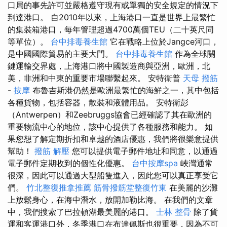
口局的事先許可並嚴格遵守現有或單獨的安全規定的情況下
到達港口。 自2010年以來，上海港口一直是世界上最繁忙
的集裝箱港口，每年管理超過4700萬個TEU（二十英尺同
等單位）。
台中排毒養生館
它在戰略上位於Jangce河口，
是中國國際貿易的主要大門。
台中排毒養生館
作為全球關
鍵運輸交界處，上海港口將中國製造商與亞洲，歐洲，北
美，非洲和中東的重要市場聯繫起來。 安特衛普
天母 撥筋
-
按摩
布魯吉斯港仍然是歐洲最繁忙的海鮮之一，其中包括
各種貨物，包括容器，散裝和液體用品。 安特衛彭
（Antwerpen）和Zeebruggs協會已經確認了其在歐洲的
重要物流中心的地位，該中心提供了各種服務和能力。 如
果您想了解定期折扣和卓越的酒店優惠，我們將很樂意提供
幫助！
撥筋 解壓
您可以提供電子郵件地址和同意，以通過
電子郵件定期收到的個性化優惠。
台中按摩spa
峽灣通常
很深，因此可以通過大型船隻進入，因此您可以真正享受它
們。
竹北整復推拿推薦
筋骨撥筋堂整復竹東
在美麗的沙灘
上放鬆身心，在海中潛水，放開加勒比海。 在我們的文章
中，我們搜索了巴拉頓湖最美麗的港口。
士林 整骨
除了貨
運和客運港口外，冬季港口在布達佩斯也很重要，因為不可