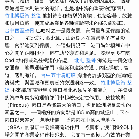
事實（體積，傷害，缺乏症）構成了計數器的重心。 熱那
亞港是意大利最大的海鮮，也是地中海的重要物流節點。
竹北博愛街 整復
他對待各種類型的貨物，包括容器，散裝
和項目負載，使其成為滿足各種運輸需求的多功能端口。
台中西區整骨
巴哈特之一是最美麗，高質量和受保護的港
口之一。 在北部，西北風，由於樹木在露營地的有益影
響，內部池受到保護。 在這些情況下，港口航站樓和市中
心之間的距離很小，這有助於導遊和遠足。 發現更多有關
Cadiz如何成為登機港的信息。
北屯 整骨
海港是一個交通
交通處，地帶運輸部門（鐵路和道路交通，內陸導航，管
道）遇到海洋。
台中五十肩筋膜
海港有許多類型的運輸經
濟模式，與區域和更廣泛的交通網絡一致。
竹北博愛街 整
復
不來梅/布雷默黑文港口是北歐領先的海港之一，在德國
的汽車和集裝箱運輸部門中起著決定性作用。 皮拉埃斯
（Piraeus）港口是希臘最大的港口，也是歐洲增長最快的
容器之一。 一個極好的方向點是165 m高的城堡山，它在
港口以東昇起，與地球儀。 香港港在中國大灣地區
（GBA）的發展中發揮著關鍵作用，將廣東，澳門和全球市
場之間的商業流程連接起來。 它支持一個極其有效的行業