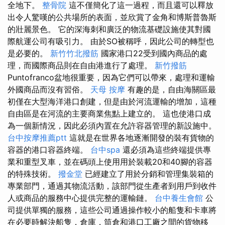
全地下。
整骨院
這不僅簡化了這一過程，而且還可以釋放
出令人驚嘆的公共場所的表面，並欣賞了金角和博斯普魯斯
的壯麗景色。 它的深海刺和廣泛的物流基礎設施使其對國
際航運公司有吸引力。 由於SO被稱呼，因此公司的轉型也
是必要的。
新竹竹北撥筋
國家港口22受到國內商品的處
理，而國際商品則在自由港進行了處理。
新竹撥筋
Puntofranco盆地很重要，因為它們可以帶來，處理和運輸
外國商品而沒有習俗。
天母 按摩
有趣的是，自由海關區最
初僅在大型海洋港口創建，但是由於河流運輸的增加，這種
自由區是在河流的主要商業焦點上建立的。 這也使港口成
為一個新情況，因此必須內置在允許容器管理的新設施中。
台中按摩推薦ptt
這就是在世界各地逐漸開發的裝有貨物的
容器的港口容器終端。
台中spa
還必須為這些終端提供專
業和重型叉車，並在碼頭上使用用於裝載20和40腳的容器
的特殊技術。
撥金堂
已經建立了用於分銷和管理集裝箱的
專業部門，通過其物流活動，該部門從生產者到用戶到收件
人或商品的服務中心提供完整的運輸鏈。
台中養生會館
公
司提供單獨的服務，這些公司通過操作較小的船隻和卡車將
在必要時解決船隻，倉庫，筒倉和港口工廠之間的貨物移