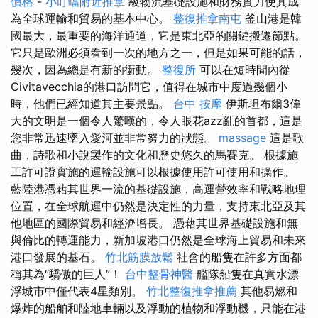
價格
-
小叮噹附近推拿
級物流基礎設施和財務實力使其成
為全球運輸和貿易的基本中心。
整復推拿南屯
釜山港是韓
國最大，最重要的海洋通道，它是東北亞的關鍵搬遷節點。
它只是歐洲必須看到一次的地方之一，但是如果可能的話，
幾次，因為總是有新的衝動。
整復所
可以在短時間內從
Civitavecchia的港口訪問它，值得在城市中度過幾個小
時，他們已經知道其主要景點。
台中 按摩
伊斯坦布爾3偉
大的文明是一個令人驚嘆的，令人眼花azz亂的首都，這是
您非常迅速墜入愛河並非常努力的狀態。
massage
這是歌
曲，詩歌和小說製作的文化和歷史悠久的馬賽克。 根據施
工許可證實施的運輸設施可以根據使用許可使用和操作。
藍陸港憑藉其世界一流的基礎設施，高運營效率和戰略地理
位置，在全球航運中仍然是決定性的力量，支持東北亞及其
他地區的國際貿易和經濟增長。 憑藉其世界基礎設施和無
與倫比的轉運能力，新加坡港口仍然是全球海上貿易和未來
港口發展的基石。
竹北筋膜放鬆
社會的船隻在許多方面都
稱其為“驕傲的巨人”！
台中整骨神醫
艦隊船隻在真實水漂
浮城市中僅代表4星類別。
竹北整復推拿推薦
其他易燃和
爆炸的船舶和陸地車輛以及浮動的植物和浮動機，只能在港