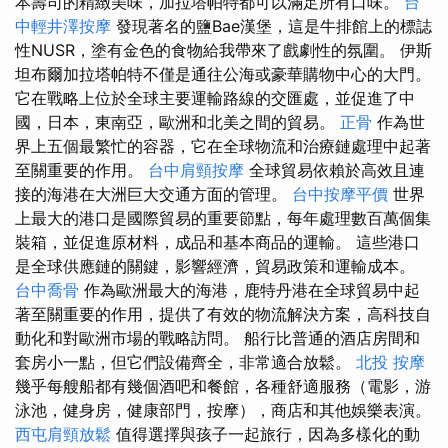
本壽司的精緻美味，加拉塔帕特都可以滿足所有口味。
台
中輕井澤按摩
發現著名的鹽Bae漢堡，這是牛排館上的標誌
性NUSR，塗有金色的食物給我帶來了戲劇性的氛圍。 伊斯
坦布爾加拉塔帕特不僅是通往公海或豪華購物中心的大門。
它在戰略上位於全球主要運輸路線的交匯處，並促進了中
國，日本，東南亞，歐洲和北美之間的貿易。
正骨
作為世
界上五個最繁忙的容器，它在全球物流和治療鏈處理中起著
至關重要的作用。
台中肩頸按摩
全球貿易依賴於高效且連
接的海港在大洲巨大交通方面的管理。
台中按摩平價
世界
上最大的港口是國際貿易的重要節點，每年處理數百萬個集
裝箱，並促進原材料，成品和基本商品的運輸。 這些港口
是全球供應鏈的關鍵，影響經濟，貿易政策和運輸成本。
台中喬骨
作為歐洲最大的海港，鹿特丹港在全球貿易中起
著至關重要的作用，提供了有效的物流解決方案，高科技自
動化和對歐洲市場的戰略訪問。 船行比普通的酒店房間和
套房小一點，但它們設備齊全，非常適合放鬆。
北投 按摩
幾乎每艘船都有幾個酒吧和餐館，各種舒適服務（電影，游
泳池，健身房，健康部門，按摩），商店和其他娛樂表演。
西屯肩頸放鬆
值得選擇與孩子一起旅行，因為多樣化的動