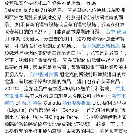
於無視安全要求和工作條件不足所致。 作為
BalatonHajózásiZrt的租戶。 它的戰略地位使其成為歐洲
和亞洲之間貿易的關鍵交界，特別是指通過該國運輸的商
品。 如果有新的運輸設施或現有的運輸設施，或者在打算
改變其目的的情況下，可能會請求原則許可證。
台中 筋膜
刀
作為北美最大，最重要的港口，洛杉磯港仍然是全球貿
易，可持續性和物流創新的驅動力。
台中筋膜放鬆推薦
洛
杉磯港是亞洲的關鍵進口商品進口中心，尤其是對於電子，
汽車，紡織和消費等行業。 它在美國的供應鏈中起著至關
重要的作用，因為它是零售商，製造商和電子商務業務的主
要切入點。
台中整骨推薦
魁北克的博波特區屬於港口的東
北港，有幾種干燥和流體的商品。 港口也存在農業食品，
2011年，這類產品中有超過410萬TS被航行和裝載。
竹東
整復推拿
其中大部分是由加拿大有限公司（Bunge
新竹市
撥筋
of
台北 整骨
Canada
新竹整復推拿
Ltd. 從利古里亞
（Liguria）的首都熱那亞（Genoa），首先值得遠足到“五
個土地”的中世紀村​​莊Cinque Terre。 加拉塔帕特伊斯坦布
爾隔離系統將游輪平滑地集成到地下碼頭。 想像一下，作
為受歡迎的手臂開放的高聳，未來派的開口，並將乘客直接