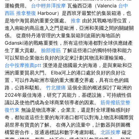
運輸費用。
台中輕井澤按摩
瓦倫西亞港（Valencia
台中
西區 推拿整復
Harbour）是西班牙最繁忙的集裝箱港，也
是地中海貿易的重要交匯處。
推拿
由於其戰略地理位置，
進入南歐的商品進入之門是歐洲，亞洲和美國之間的關鍵關
係。 從鹿特丹港管理的大量集裝箱到波羅的海地區的
Gdanski港的戰略重要性，所有這些海港都對全球供應鏈產
生了重大貢獻。
臉部撥筋
了解這些港口的獨特特徵和能力
可以幫助企業做出良好的決定來計劃其物流和運輸策略。
台中按摩推薦ptt
漢堡港是德國最大的海港，是與東歐和亞
洲的重要貿易大門。 Elba河上的港口處於良好的良好位
置，可以作為歐洲市場的重大搬遷交界處，具有出色的鐵
路，公路和駁船。
竹北腰痛
這個全面的概述探討了歐洲的
2024年最佳海港，研究了其能力，基礎設施，可持續性倡
議以及使他們成為全球商業領導者的因素。
筋骨撥筋堂整
復竹東
無論是物流專家，企業主，還是對全球運輸感到好
奇，都知道這些主要的海洋港口都可以對海上物流和國際貿
易世界有寶貴的了解。 在傳入的流量中，計數器與拼圖機
構緊密合作，並通過標誌和數字考慮卸載。
北區按摩
確定