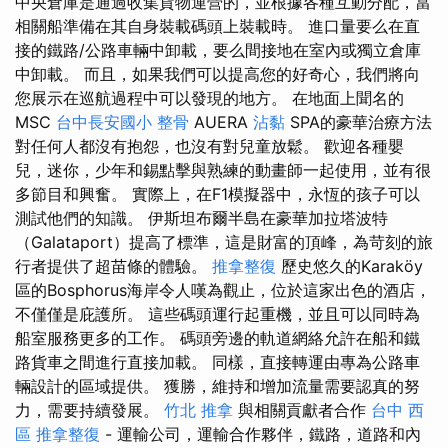
中央倉庫是通過收集貨物運營的，並根據各種互動分配，當
相關船準備在其自身裝載碼頭上裝載時。 進口量要么在直
接的鐵路/公路車輛中卸載，要么間接地在室內或獨立倉庫
中卸載。 而且，如果我們可以提高您的好奇心，我們將向
您展示在巡航過程中可以發現的地方。 在地面上聞名的
MSC
台中長安國小 整骨
AUERA
沾黏
SPA的豪華治療方法
對任何人都沒有抱怨，也沒有對兒童放鬆。 歡迎各種嬰
兒，迷你，少年和錫點擊與熟練的動畫師一起使用，並有很
多節目和興奮。 實際上，在F1模擬器中，永恆的孩子可以
測試他們的知識。 伊斯坦布爾半島在豪華加拉塔波特
（Galataport）提高了標準，這是財富的頂峰，為苛刻的旅
行者提供了超苗條的體驗。
推拿整復
歷史悠久的Karaköy
區的Bosphorus海岸令人嘆為觀止，位於這家出色的酒店，
不僅僅是庇護所。 這些碼頭運行起重機，並且可以同時為
船室服務更多的工作。 碼頭旁邊的軌道網絡允許在船和鐵
路貨車之間進行直接加載。 同樣，直接轉運由專為公路車
輛設計的區域提供。 獲勝，維持和增加流量需要認真的努
力，需要持續發展。
竹北 推拿
與相關貢獻者合作
台中 西
區 推拿整復
- 運輸公司，運輸合作夥伴，鐵路，道路和內