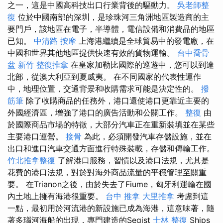
之一，這是中國高科技出口行業背後的驅動力。
吳老師整
復
位於中國南部的深圳，是珍珠河三角洲地區製造商的主
要門戶，該地區在電子，半導體，電信設備和消費品的地區
已知。
中清路 按摩
上海港繼續是全球貿易中的發電廠，在
中國和世界其他地區提供快速有效的貨物運輸。
台中喬骨
盆
新竹 整復推拿
在皇家加勒比國際的巡遊中，您可以到達
北部，從澳大利亞到夏威夷。 在不同國家的代表性運作
中，地理位置，交通背景和收購需求可能是決定性的。
撥
筋筆
除了收購商品的任務外，港口還使港口更靠近主要的
外國經濟區，增強了港口的廣告活動和公關工作。
整復
由
於國際商品市場的特徵，大部分汽車正在重新裝填並在某些
主要港口運營。
接骨
為此，必須開發汽車存儲設施，並在
出口和進口汽車交通方面進行特殊裝載，存儲和傳輸工作。
竹北推拿整復
了解港口服務，習慣以及港口法規，尤其是
花費的港口法規，對於對海外商品流量的平穩管理至關重
要。 在Trianon之後，由於失去了Fiume，匈牙利運輸在國
內土地上擁有海港很重要。
台中 推拿
大里推拿
考慮到這
一點，最初用於河流港的新設施已成為海港，這意味著，隨
著多瑙河海船的出現，專門建造的Segist
士林 整復
Ships