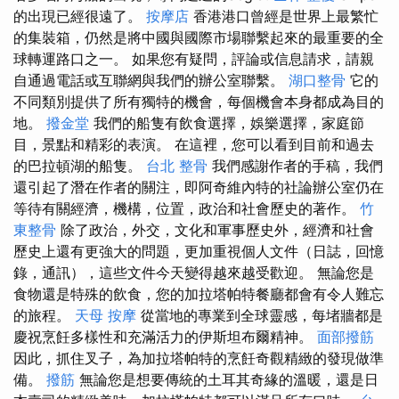
的出現已經很遠了。
按摩店
香港港口曾經是世界上最繁忙
的集裝箱，仍然是將中國與國際市場聯繫起來的最重要的全
球轉運路口之一。 如果您有疑問，評論或信息請求，請親
自通過電話或互聯網與我們的辦公室聯繫。
湖口整骨
它的
不同類別提供了所有獨特的機會，每個機會本身都成為目的
地。
撥金堂
我們的船隻有飲食選擇，娛樂選擇，家庭節
目，景點和精彩的表演。 在這裡，您可以看到目前和過去
的巴拉頓湖的船隻。
台北 整骨
我們感謝作者的手稿，我們
還引起了潛在作者的關注，即阿奇維內特的社論辦公室仍在
等待有關經濟，機構，位置，政治和社會歷史的著作。
竹
東整骨
除了政治，外交，文化和軍事歷史外，經濟和社會
歷史上還有更強大的問題，更加重視個人文件（日誌，回憶
錄，通訊），這些文件今天變得越來越受歡迎。 無論您是
食物還是特殊的飲食，您的加拉塔帕特餐廳都會有令人難忘
的旅程。
天母 按摩
從當地的專業到全球靈感，每堵牆都是
慶祝烹飪多樣性和充滿活力的伊斯坦布爾精神。
面部撥筋
因此，抓住叉子，為加拉塔帕特的烹飪奇觀精緻的發現做準
備。
撥筋
無論您是想要傳統的土耳其奇緣的溫暖，還是日