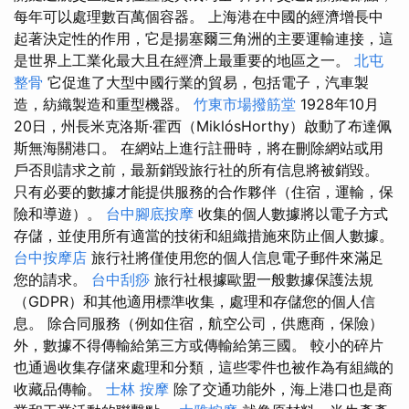
每年可以處理數百萬個容器。 上海港在中國的經濟增長中
起著決定性的作用，它是揚塞爾三角洲的主要運輸連接，這
是世界上工業化最大且在經濟上最重要的地區之一。
北屯
整骨
它促進了大型中國行業的貿易，包括電子，汽車製
造，紡織製造和重型機器。
竹東市場撥筋堂
1928年10月
20日，州長米克洛斯·霍西（MiklósHorthy）啟動了布達佩
斯無海關港口。 在網站上進行註冊時，將在刪除網站或用
戶否則請求之前，最新銷毀旅行社的所有信息將被銷毀。
只有必要的數據才能提供服務的合作夥伴（住宿，運輸，保
險和導遊）。
台中腳底按摩
收集的個人數據將以電子方式
存儲，並使用所有適當的技術和組織措施來防止個人數據。
台中按摩店
旅行社將僅使用您的個人信息電子郵件來滿足
您的請求。
台中刮痧
旅行社根據歐盟一般數據保護法規
（GDPR）和其他適用標準收集，處理和存儲您的個人信
息。 除合同服務（例如住宿，航空公司，供應商，保險）
外，數據不得傳輸給第三方或傳輸給第三國。 較小的碎片
也通過收集存儲來處理和分類，這些零件也被作為有組織的
收藏品傳輸。
士林 按摩
除了交通功能外，海上港口也是商