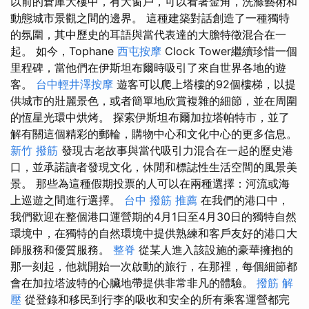
以前的倉庫大樓中，有大窗戶，可以看著金角，洗滌藝術和
動態城市景觀之間的邊界。 這種建築對話創造了一種獨特
的氛圍，其中歷史的耳語與當代表達的大膽特徵混合在一
起。 如今，Tophane
西屯按摩
Clock Tower繼續珍惜一個
里程碑，當他們在伊斯坦布爾時吸引了來自世界各地的遊
客。
台中輕井澤按摩
遊客可以爬上塔樓的92個樓梯，以提
供城市的壯麗景色，或者簡單地欣賞複雜的細節，並在周圍
的恆星光環中烘烤。 探索伊斯坦布爾加拉塔帕特市，並了
解有關這個精彩的郵輪，購物中心和文化中心的更多信息。
新竹 撥筋
發現古老故事與當代吸引力混合在一起的歷史港
口，並承諾讀者發現文化，休閒和標誌性生活空間的風景美
景。 那些為這種假期投票的人可以在兩種選擇：河流或海
上巡遊之間進行選擇。
台中 撥筋 推薦
在我們的港口中，
我們歡迎在整個港口運營期的4月1日至4月30日的獨特自然
環境中，在獨特的自然環境中提供熟練和客戶友好的港口大
師服務和優質服務。
整脊
從某人進入該設施的豪華擁抱的
那一刻起，他就開始一次啟動的旅行，在那裡，每個細節都
會在加拉塔波特的心臟地帶提供非常非凡的體驗。
撥筋 解
壓
從登錄和移民到行李的吸收和安全的所有乘客運營都完