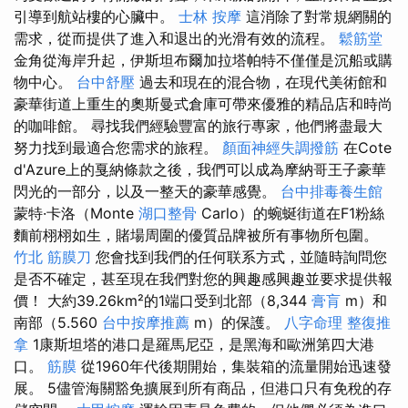
引導到航站樓的心臟中。
士林 按摩
這消除了對常規網關的
需求，從而提供了進入和退出的光滑有效的流程。
鬆筋堂
金角從海岸升起，伊斯坦布爾加拉塔帕特不僅僅是沉船或購
物中心。
台中舒壓
過去和現在的混合物，在現代美術館和
豪華街道上重生的奧斯曼式倉庫可帶來優雅的精品店和時尚
的咖啡館。 尋找我們經驗豐富的旅行專家，他們將盡最大
努力找到最適合您需求的旅程。
顏面神經失調撥筋
在Cote
d'Azure上的戛納條款之後，我們可以成為摩納哥王子豪華
閃光的一部分，以及一整天的豪華感覺。
台中排毒養生館
蒙特·卡洛（Monte
湖口整骨
Carlo）的蜿蜒街道在F1粉絲
麵前栩栩如生，賭場周圍的優質品牌被所有事物所包圍。
竹北 筋膜刀
您會找到我們的任何联系方式，並隨時詢問您
是否不確定，甚至現在我們對您的興趣感興趣並要求提供報
價！ 大約39.26km²的1端口受到北部（8,344
膏肓
m）和
南部（5.560
台中按摩推薦
m）的保護。
八字命理 整復推
拿
1康斯坦塔的港口是羅馬尼亞，是黑海和歐洲第四大港
口。
筋膜
從1960年代後期開始，集裝箱的流量開始迅速發
展。 5儘管海關豁免擴展到所有商品，但港口只有免稅的存