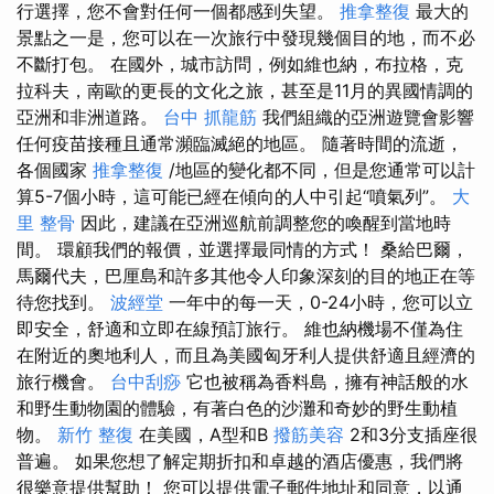
行選擇，您不會對任何一個都感到失望。
推拿整復
最大的
景點之一是，您可以在一次旅行中發現幾個目的地，而不必
不斷打包。 在國外，城市訪問，例如維也納，布拉格，克
拉科夫，南歐的更長的文化之旅，甚至是11月的異國情調的
亞洲和非洲道路。
台中 抓龍筋
我們組織的亞洲遊覽會影響
任何疫苗接種且通常瀕臨滅絕的地區。 隨著時間的流逝，
各個國家
推拿整復
/地區的變化都不同，但是您通常可以計
算5-7個小時，這可能已經在傾向的人中引起“噴氣列”。
大
里 整骨
因此，建議在亞洲巡航前調整您的喚醒到當地時
間。 環顧我們的報價，並選擇最同情的方式！ 桑給巴爾，
馬爾代夫，巴厘島和許多其他令人印象深刻的目的地正在等
待您找到。
波經堂
一年中的每一天，0-24小時，您可以立
即安全，舒適和立即在線預訂旅行。 維也納機場不僅為住
在附近的奧地利人，而且為美國匈牙利人提供舒適且經濟的
旅行機會。
台中刮痧
它也被稱為香料島，擁有神話般的水
和野生動物園的體驗，有著白色的沙灘和奇妙的野生動植
物。
新竹 整復
在美國，A型和B
撥筋美容
2和3分支插座很
普遍。 如果您想了解定期折扣和卓越的酒店優惠，我們將
很樂意提供幫助！ 您可以提供電子郵件地址和同意，以通