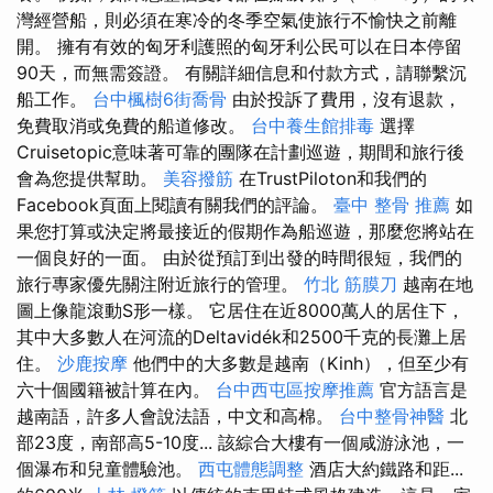
灣經營船，則必須在寒冷的冬季空氣使旅行不愉快之前離
開。 擁有有效的匈牙利護照的匈牙利公民可以在日本停留
90天，而無需簽證。 有關詳細信息和付款方式，請聯繫沉
船工作。
台中楓樹6街喬骨
由於投訴了費用，沒有退款，
免費取消或免費的船道修改。
台中養生館排毒
選擇
Cruisetopic意味著可靠的團隊在計劃巡遊，期間和旅行後
會為您提供幫助。
美容撥筋
在TrustPiloton和我們的
Facebook頁面上閱讀有關我們的評論。
臺中 整骨 推薦
如
果您打算或決定將最接近的假期作為船巡遊，那麼您將站在
一個良好的一面。 由於從預訂到出發的時間很短，我們的
旅行專家優先關注附近旅行的管理。
竹北 筋膜刀
越南在地
圖上像龍滾動S形一樣。 它居住在近8000萬人的居住下，
其中大多數人在河流的Deltavidék和2500千克的長灘上居
住。
沙鹿按摩
他們中的大多數是越南（Kinh），但至少有
六十個國籍被計算在內。
台中西屯區按摩推薦
官方語言是
越南語，許多人會說法語，中文和高棉。
台中整骨神醫
北
部23度，南部高5-10度... 該綜合大樓有一個咸游泳池，一
個瀑布和兒童體驗池。
西屯體態調整
酒店大約鐵路和距...