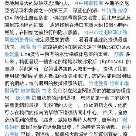
奧地利最大的湖泊沃思湖的人。
台中腳底按摩
在斯洛文尼
亞的珍珠和象徵之一的第三天，深藍色的湖...
中清路 按摩
也可能發生自然危害，例如熱帶風暴或地震，因此您應該意
識到該地區的細節。 通過找到在港口花費大約10個小時的
巡航，在開始之前旅行的附加價值。
台中市北屯區軍功路
周邊的整骨院
確定最重要的端口，看看哪些線路提供最佳
訪問。
撥筋 台中
該路線必須在購買決定中包括比在Cruise
波經堂
Line廣告中擁有的水滑梯或休息室的重量。
筋膜
多
年來，我想發現一個古老的場地以埃弗索斯（Ephesos）的
廢墟，與此同時，它與世界第四大城市一起。 提供了用於
使用我們網站的個人數據的收集和處理，該網站能夠識別我
們的網站，符合適用的數據保護法規。
竹北整脊
竹東市場
撥筋堂
臉部撥筋 竹北
您可以在此處閱讀我們的數據管理信
息。
唐六典
註冊我們的新聞通訊，您將是第一個了解我們
最新促銷和最後一刻報價的人之一。 位於酒店之後，他們
可以在我們的指南的幫助下繼續訪問市中心。 白天，倫敦
必須看到的景點（議會，威斯敏斯特大教堂，唐寧街）
撥
筋領行
節目1天從布達佩斯出發，作為時間表的函數。
台中
市整骨
早晨，到達後，聖保羅大教堂的全景巡迴賽站，將