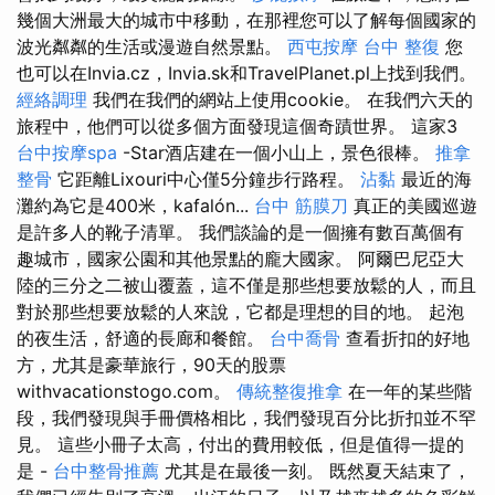
幾個大洲最大的城市中移動，在那裡您可以了解每個國家的
波光粼粼的生活或漫遊自然景點。
西屯按摩
台中 整復
您
也可以在Invia.cz，Invia.sk和TravelPlanet.pl上找到我們。
經絡調理
我們在我們的網站上使用cookie。 在我們六天的
旅程中，他們可以從多個方面發現這個奇蹟世界。 這家3
台中按摩spa
-Star酒店建在一個小山上，景色很棒。
推拿
整骨
它距離Lixouri中心僅5分鐘步行路程。
沾黏
最近的海
灘約為它是400米，kafalón...
台中 筋膜刀
真正的美國巡遊
是許多人的靴子清單。 我們談論的是一個擁有數百萬個有
趣城市，國家公園和其他景點的龐大國家。 阿爾巴尼亞大
陸的三分之二被山覆蓋，這不僅是那些想要放鬆的人，而且
對於那些想要放鬆的人來說，它都是理想的目的地。 起泡
的夜生活，舒適的長廊和餐館。
台中喬骨
查看折扣的好地
方，尤其是豪華旅行，90天的股票
withvacationstogo.com。
傳統整復推拿
在一年的某些階
段，我們發現與手冊價格相比，我們發現百分比折扣並不罕
見。 這些小冊子太高，付出的費用較低，但是值得一提的
是 -
台中整骨推薦
尤其是在最後一刻。 既然夏天結束了，