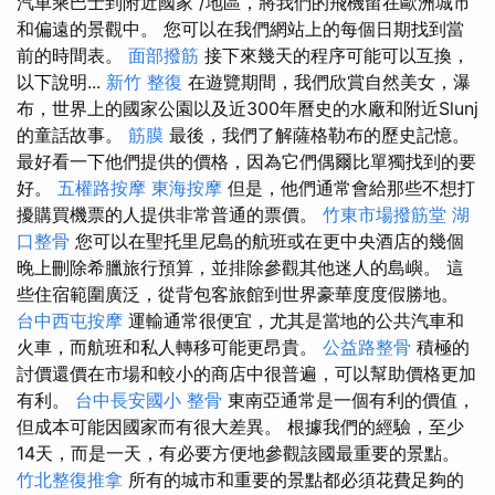
汽車乘巴士到附近國家 /地區，將我們的飛機留在歐洲城市
和偏遠的景觀中。 您可以在我們網站上的每個日期找到當
前的時間表。
面部撥筋
接下來幾天的程序可能可以互換，
以下說明...
新竹 整復
在遊覽期間，我們欣賞自然美女，瀑
布，世界上的國家公園以及近300年曆史的水廠和附近Slunj
的童話故事。
筋膜
最後，我們了解薩格勒布的歷史記憶。
最好看一下他們提供的價格，因為它們偶爾比單獨找到的要
好。
五權路按摩
東海按摩
但是，他們通常會給那些不想打
擾購買機票的人提供非常普通的票價。
竹東市場撥筋堂
湖
口整骨
您可以在聖托里尼島的航班或在更中央酒店的幾個
晚上刪除希臘旅行預算，並排除參觀其他迷人的島嶼。 這
些住宿範圍廣泛，從背包客旅館到世界豪華度度假勝地。
台中西屯按摩
運輸通常很便宜，尤其是當地的公共汽車和
火車，而航班和私人轉移可能更昂貴。
公益路整骨
積極的
討價還價在市場和較小的商店中很普遍，可以幫助價格更加
有利。
台中長安國小 整骨
東南亞通常是一個有利的價值，
但成本可能因國家而有很大差異。 根據我們的經驗，至少
14天，而是一天，有必要方便地參觀該國最重要的景點。
竹北整復推拿
所有的城市和重要的景點都必須花費足夠的