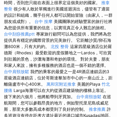
時間，否則您只能在表面上很界定這個美好的國家。
推拿
整骨
很少有人敢於單獨進行美國巡迴演出，儘管有了適當
的設計和組織，幾乎任何人都可以開始冒險（由家人，一群
朋友或成對）。
台中 按摩
美國團隊的經驗豐富的旅行社將
為您提供所有重要的信息，以實現真正令人難忘的旅程。
台中刮痧推薦ptt
專家旅行顧問可以為您提供，我們將為您
提供具有穩定的國際背景的完美旅行。 它距離沙質/卵石海
灘800米，只有大約約。
北投 整骨
這家四星級酒店位於羅
德斯（Rhodes）最受歡迎的度假勝地之一Lardos，可欣賞
到壯麗的景色，沙灘海灘和奇妙的環境。 對於夫妻，朋友
和家人來說，擁有多種服務的酒店也是一個不錯的選擇。
台中肩頸放鬆
我們的乘客的最愛之一是4R酒店連鎖店的3
星級酒店連鎖店，位於哥斯達黎加市中心的一座山丘上，距
離薩盧市中心400米。
萬和宮附近推拿
美麗的Playa
竹北
腰痛
Larga海灘可以在大約從酒店建築物的樓梯上靠近。
接下來的六個月，他將船帶到牙買加。
台中肩頸放鬆
在巡
航期間，您可以參觀昂貴的地方，例如聖托里尼島或威尼
斯，那里大多數高成本都受到了良好的控制。
推拿推薦
許
多巡遊沒有停在距考古遺址最近的港口城市Kusadasi地區。