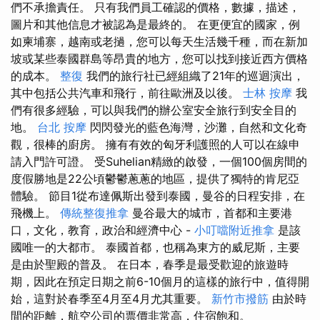
們不承擔責任。 只有我們員工確認的價格，數據，描述，
圖片和其他信息才被認為是最終的。 在更便宜的國家，例
如柬埔寨，越南或老撾，您可以每天生活幾千種，而在新加
坡或某些泰國群島等昂貴的地方，您可以找到接近西方價格
的成本。
整復
我們的旅行社已經組織了21年的巡迴演出，
其中包括公共汽車和飛行，前往歐洲及以後。
士林 按摩
我
們有很多經驗，可以與我們的辦公室安全旅行到安全目的
地。
台北 按摩
閃閃發光的藍色海灣，沙灘，自然和文化奇
觀，很棒的廚房。 擁有有效的匈牙利護照的人可以在線申
請入門許可證。 受Suhelian精緻的啟發，一個100個房間的
度假勝地是22公頃鬱鬱蔥蔥的地區，提供了獨特的肯尼亞
體驗。 節目1從布達佩斯出發到泰國，曼谷的日程安排，在
飛機上。
傳統整復推拿
曼谷最大的城市，首都和主要港
口，文化，教育，政治和經濟中心 -
小叮噹附近推拿
是該
國唯一的大都市。 泰國首都，也稱為東方的威尼斯，主要
是由於聖殿的普及。 在日本，春季是最受歡迎的旅遊時
期，因此在預定日期之前6-10個月的這樣的旅行中，值得開
始，這對於春季至4月至4月尤其重要。
新竹市撥筋
由於時
間的距離，航空公司的票價非常高，住宿飽和。