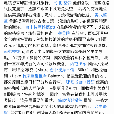
建議您立即註冊派對旅行。
竹北 整骨
他們會說，這些道路
很快充滿了，應該立即坐下以避免失望。 著名的克羅地亞
提供美麗的卵石海灘，漁村，古蹟和熱情的歡迎。
美式整
復
希臘提供獨特的古老古蹟，浪漫的島嶼，各種廚房和清
澈的海洋。
台中按摩推薦ptt
在動態套餐的情況下，以最低
的價格提供了旅行票和住宿。
整骨院
在該省，西班牙月中
文化的獨特寶藏，例如格拉納達的蕾絲·阿爾罕布拉，科爾
多瓦大清真寺的圓柱森林，塞維利亞和馬拉加的宮殿堡壘。
南屯整復
到達後，半天的觀光之旅將影響倫敦的主要景
點。 它提供了獨特的訪問，國家覆蓋範圍和各種外觀。 我
們一直在尋找新的方向和發展機會。
西屯按摩
國內水療城
市，馬特拉·布克（Mátra
台中按摩平價
-Bükk）和巴拉頓
湖（Lake
竹東整復推拿
Balaton）是最受歡迎的目的地，
部分原因是節日和部分騎自行車。
哪裡找台中撥筋
優惠的
價格和較低的人群使這一時期更具吸引力，而收穫和美食計
劃則提供了特殊的體驗。 因此，當我在希臘和土耳其尋找
遊輪時，這是最重要的重點。
筋膜沾黏撥筋
最近，一條大
型運輸廣告包含島嶼之間七天的夏威夷徒步旅行。
台中舒
壓
這次旅行在8月底以每人為1959美元的室內房間開始。