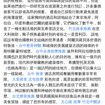
區的收穫節。 這些道路可能與線路提供的道路不同，但是
如果他們進行一些研究並在巡迴賽之外進行預訂，許多廉價
旅客可以節省高昂的積蓄。 通過自己採取行動來避免過度
的海灘遊覽。 這家獨特的酒店和諧地結合了東非海岸，阿
拉伯，印度和桑給巴爾的建築影響，它們融化了數千年，創
造了一種生動活潑的斯瓦希里語文化。
竹北推拿推薦
在意
大利南部，靴子拐角處最特別的省份之一是普利亞。 該地
區設有聯合國教科文組織的世界遺產 - 阿爾貝羅貝洛舒適的
特魯洛 -
台中整骨神醫
和雄偉的美麗建築古蹟的雄偉的卡
斯特爾·蒙特城堡。
台中全身按摩推薦
迪拜和阿拉伯聯合酋
長國也許是我們時代最激動人心的目的地，擁有近一個月的
新景點，現代和伊斯蘭教的建築傑作。 希臘聖托里尼島
（也稱為蒂拉）是一個訪問的絕佳地方，但價格可以像火山
岩一樣陡峭。
台中 推拿
酒店房間或餐廳用餐數量非常有
限。
大里推拿
北屯按摩
彩色街道，風景如畫的前景和閃閃
發光的文化生活為一個令人難忘的周末提供了背景。 振動
市場，神話般的海灘和神秘的寺廟在東南亞都有難忘的經
歷。
台北整骨推薦
發現異國風味和街頭食品本身就是一種
美食冒險，捕捉了您所有的感官。
文心路 按摩
竹北中醫診