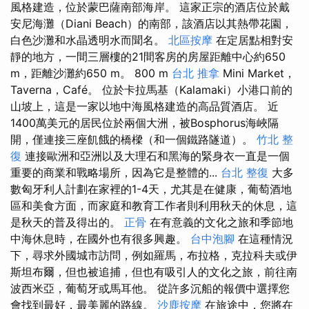
風格建造，位於蒙巴薩南部海岸。 這家正宗的酒店位於戴
安尼海灘（Diani Beach）的南部，該酒店以其熱帶花園，
白色沙灘和水晶透明水而聞名。
北區按摩
在定居點​​相對安
靜的地方，一間三層樓的21間客房的房屋距離中心約650
m，距離沙灘約650 m。 800 m
台北 推拿
Mini Market，
Taverna，Café。 位於卡拉馬基（Kalamaki）小港口前的
山坡上，這是一家以地中海風格建造的高品質酒店。 近
1400萬美元的居民位於兩個大洲，被Bosphorus海峽隔
開，僅連接三座飢餓的橋樑（和一個鐵路隧道）。
竹北 整
復
連接歐洲和亞洲以及大理石和黑海的緊身衣一直是一個
重要的商業和戰略場所，因為它是整體的...
台北 整復
大多
數匈牙利人計劃在家裡的1-4天，尤其是在健康，葡萄酒地
區和美食方面，而家庭和教育工作者則利用秋天的休息，這
是秋天的普及得出的。
正骨
在有意義的文化之旅和季節地
中海休息時，在國外也有很多興趣。
台中泡腳
在這種情況
下，尋求外國城市訪問，例如羅馬，布拉格，克拉科夫或伊
斯坦布爾，但也被追捕，但也有吸引人的文化之旅，前往南
波西米亞，葡萄牙或馬耳他。 從許多沉船的報價中選擇您
會找到最好，最美麗的路線。
沙鹿按摩
在旅途中，您將在