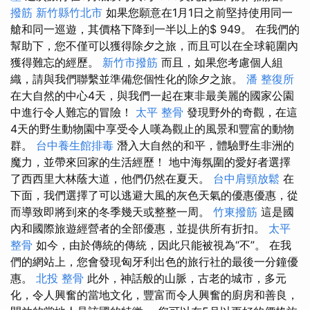
撥筋 新竹縣竹北市
如果您願意在1月1日之前堅持使用同一
艙和同一巡遊，其價格下降到一半以上的$ 949。 在我們的
幫助下，您不僅可以獲得除夕之旅，而且可以在全球範圍內
獲得難忘的經歷。
新竹市撥筋
而且，如果您考慮個人組
織，請與我們聯繫並準備您個性化的除夕之旅。
潘 整復所
在大自然的中心4天，與我們一起在東非最美麗的國家公園
中進行令人難忘的冒險！
太平 整骨
發現野外的奇觀，在這
4天的野生動物園中享受令人嘆為觀止的風景和豐富的動物
群。
台中養生館排毒
潛入大自然的和平，體驗野生非洲的
魔力，並帶來回家的生活經歷！ 地中海氛圍的愛好者選擇
了西西里大林蔭大道，他們仍然在夏天。
台中肩頸放鬆
在
下面，我們選擇了可以逃避大風的灰色天氣的優惠優惠，從
而導致即將到來的冬季幾天或整整一周。
竹東撥筋
這是國
內和國際旅遊經營者的全部優惠，並提供所有折扣。
太平
整骨
如今，由於傳統的傳統，因此只能被視為“不”。 在我
們的網站上，您會發現匈牙利出色的旅行社的最後一分鐘優
惠。
北投 整骨
此外，神話般的山脈，古老的城市，多元
化，令人興奮的當地文化，豐富而令人興奮的廚房和善良，