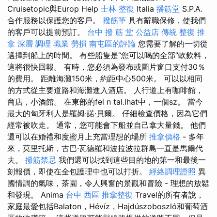
Cruisetopic與Europ Help
士林 整復
Italia
播筋堂
S.P.A.
合作服務以保護您的客戶。
撥筋筆
具有辭職保修，使我們
的客戶可以提前預訂。
台中 撥 筋 堂 公益店 傳統 整復 推
拿 深層 調理 職業 勞損 南屯區的評論
您需要了解的一切從
選擇到船上的時間。 有些船隻是“您可以喝的全部”軟飲料，
這將很快回報。 有時，您必須為發布或圖片窗口支付30％
的費用。 距離海灘150米，約距中心500米。 可以以相同
的方式從主要道路和海灘進入酒店。 人行道上有咖啡館，
商店，小酒館。 在東部的fel n tal.lhat中，一個sz。 當今
最大的匈牙利人是羅姆·諾·貝爾。 仔細檢查價格，因為它們
經常被吹走。 通常，您可能會下船並自己拿大量錢。 他們
還可以在婚禮和度蜜月上充當理想的場所
推拿價格
- 多年
來，莫里托斯，古巴·瓦德羅和波拉波拉群島一直是馬爾代
夫。
撥筋禁忌
我們還可以找到這些目的地的第一和最後一
刻報價，即使在全包護理中也可以打折。
經絡調理證照
異
國情調的氣味，茶園，令人興奮的景觀和冒險 - 理想的放鬆
和發現。 Anima
台中 西區 推拿整復
Travel的所有者說，
家庭最愛包括Balaton，Hévíz，Hajdúszoboszló和葡萄酒