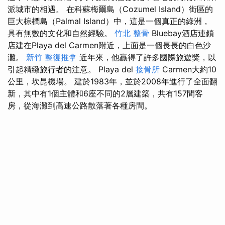
派城市的相遇。 在科蘇梅爾島（Cozumel Island）街區的
巨大棕櫚島（Palmal Island）中，這是一個真正的綠洲，
具有無數的文化和自然經驗。
竹北 整骨
Bluebay酒店連鎖
店建在Playa del Carmen附近，上面是一個長長的白色沙
灘。
新竹 整復推拿
近年來，他贏得了許多國際旅遊獎，以
引起精緻旅行者的注意。 Playa del
接骨所
Carmen大約10
公里，坎昆機場。 建於1983年，並於2008年進行了全面翻
新，其中有1個主體和6座不同的2層建築，共有157間客
房，從海灘到高速公路散落著各種房間。