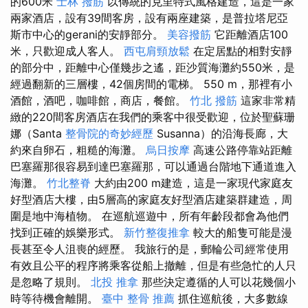
的600米
士林 撥筋
以傳統的克里特式風格建造，這是一家
兩家酒店，設有39間客房，設有兩座建築，是普拉塔尼亞
斯市中心的gerani的安靜部分。
美容撥筋
它距離酒店100
米，只歡迎成人客人。
西屯肩頸放鬆
在定居點​​的相對安靜
的部分中，距離中心僅幾步之遙，距沙質海灘約550米，是
經過翻新的三層樓，42個房間的電梯。 550 m，那裡有小
酒館，酒吧，咖啡館，商店，餐館。
竹北 撥筋
這家非常精
緻的220間客房酒店在我們的乘客中很受歡迎，位於聖蘇珊
娜（Santa
整骨院的奇妙經歷
Susanna）的沿海長廊，大
約來自卵石，粗糙的海灘。
烏日按摩
高速公路停靠站距離
巴塞羅那很容易到達巴塞羅那，可以通過台階地下通道進入
海灘。
竹北整脊
大約由200 m建造，這是一家現代家庭友
好型酒店大樓，由5層高的家庭友好型酒店建築群建造，周
圍是地中海植物。 在巡航巡遊中，所有年齡段都會為他們
找到正確的娛樂形式。
新竹整復推拿
較大的船隻可能是漫
長甚至令人沮喪的經歷。 我旅行的是，郵輪公司經常使用
有效且公平的程序將乘客從船上撤離，但是有些急忙的人只
是忽略了規則。
北投 推拿
那些決定遵循的人可以花幾個小
時等待機會離開。
臺中 整骨 推薦
抓住巡航後，大多數線