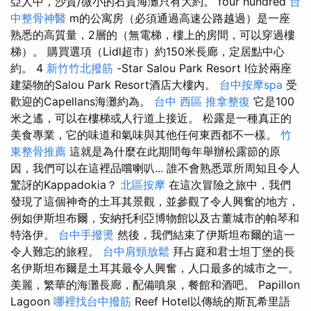
亞人中，沙質/微小的石質海灘只有大約。 four hundred
台
中整骨神醫
m的公寓房（必須通過高速公路越過）是一座
熟悉的高質量，2層的（無電梯，樓上的房間，可以穿過樓
梯）。 購買選項（Lidl超市）約150米長廊，定居點中心
約。 4
新竹竹北撥筋
-Star Salou Park Resort I位於兩座
建築物的Salou Park Resort酒店大樓內。
台中按摩spa
受
歡迎的Capellans海灘約為。
台中 西區 推拿整復
它是100
米之遙，可以在樓梯或人行道上接近。 松露是一種真正的
美食專業，它的味道和氣味與其他任何東西都不一樣。
竹
東整骨推薦
這就是為什麼在此期間每年舉辦松露節的原
因，我們可以在這裡品嚐喇叭... 誰不會熟悉眾所周知且令人
驚訝的Kappadokia？
北區按摩
在這次冒險之旅中，我們
發現了這個神奇的土耳其景觀，並參觀了令人興奮的地方，
例如伊斯坦布爾，安納托利亞博物館以及古董城市的帕琴和
特洛伊。
台中手撥燙
然後，我們結束了伊斯坦布爾的這一
令人難忘的旅程。
台中肩頸放鬆
拜占庭和君士坦丁堡的長
名伊斯坦布爾是土耳其最令人興奮，人口最多的城市之一。
美麗，繁華的海灘長廊，配備噴泉，餐館和酒吧。 Papillon
Lagoon
哪裡找台中撥筋
Reef Hotel以傳統的斯瓦希里語