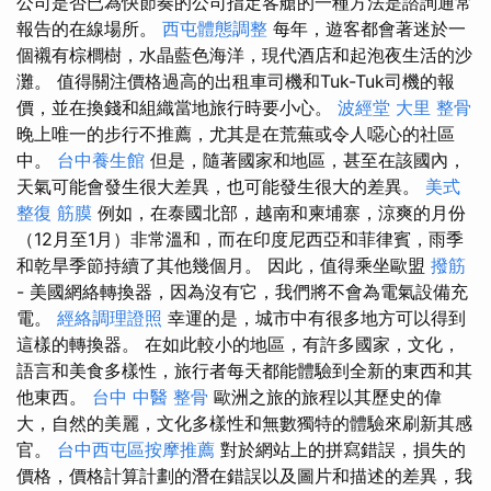
公司是否已為快節奏的公司指定客艙的一種方法是諮詢通常
報告的在線場所。
西屯體態調整
每年，遊客都會著迷於一
個襯有棕櫚樹，水晶藍色海洋，現代酒店和起泡夜生活的沙
灘。 值得關注價格過高的出租車司機和Tuk-Tuk司機的報
價，並在換錢和組織當地旅行時要小心。
波經堂
大里 整骨
晚上唯一的步行不推薦，尤其是在荒蕪或令人噁心的社區
中。
台中養生館
但是，隨著國家和地區，甚至在該國內，
天氣可能會發生很大差異，也可能發生很大的差異。
美式
整復 筋膜
例如，在泰國北部，越南和柬埔寨，涼爽的月份
（12月至1月）非常溫和，而在印度尼西亞和菲律賓，雨季
和乾旱季節持續了其他幾個月。 因此，值得乘坐歐盟
撥筋
- 美國網絡轉換器，因為沒有它，我們將不會為電氣設備充
電。
經絡調理證照
幸運的是，城市中有很多地方可以得到
這樣的轉換器。 在如此較小的地區，有許多國家，文化，
語言和美食多樣性，旅行者每天都能體驗到全新的東西和其
他東西。
台中 中醫 整骨
歐洲之旅的旅程以其歷史的偉
大，自然的美麗，文化多樣性和無數獨特的體驗來刷新其感
官。
台中西屯區按摩推薦
對於網站上的拼寫錯誤，損失的
價格，價格計算計劃的潛在錯誤以及圖片和描述的差異，我