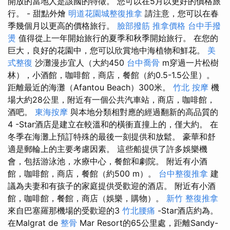
開放的當地人是該國的特徵。 您可以在5月以更好的價格旅
行。 - 甜點外燴
明道花園城整復推拿
請注意，您可以在春
季幾個月以更高的價格旅行。
臉部撥筋
推拿價格
台中手撥
燙
值得從上一年開始旅行的夏季和秋季開始旅行。 在您的
巨大，良好的花園中，您可以欣賞地中海植物和鮮花。
美
式整復
沙灘漫步宜人（大約450
台中喬骨
m穿過一片松樹
林），小酒館，咖啡館，商店，餐館（約0.5-1.5公里）。
距離最近的海灘（Afantou Beach）300米。
竹北 按摩
機
場大約28公里，附近有一個公共汽車站，商店，咖啡館，
酒吧。
東海按摩
與本地分類相對應的經過翻新的高品質的
4 -Star酒店是建立在較溫和的橫衝直撞上的，僅大約。 在
冬季在海灘上預訂特殊的最後一刻提供和放鬆。 豪華和舒
適是郵輪上的主要考慮因素。 這些船提供了許多娛樂機
會，包括游泳池，水療中心，餐館和劇院。 附近有小酒
館，咖啡館，商店，餐館（約500 m）。
台中整復推拿
建
議為夫妻和有孩子的家庭提供受歡迎的酒店。 附近有小酒
館，咖啡館，餐館，商店（娛樂，購物）。
新竹 整復推拿
來自巴塞羅那機場的受歡迎的3
竹北腰痛
-Star酒店約為。
在Malgrat de
整骨
Mar Resort的65公里處，距離Sandy-