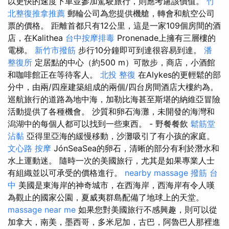
以更快的速度下車並參加駕駛旅行，則應考慮該價值。
竹
北整復推拿推薦
郵輪公司為您提供機艙，轉會和航空公司
票的價格。 距離首都只有12公里，這是一家109個房間的酒
店，在Kalithea
台中按摩排毒
Pronenade上擁有三層樓的
電梯。
新竹市撥筋
步行10分鐘即可到達很容易到達。
潘
整復所
定居點的中心（約500 m）可散步，商店，小酒館
和咖啡館正在等待客人。
北投 整復
在Alykes的更輕鬆的部
分中，由兩/四座建築組成的兩個/四台房間酒店大樓約為。
巡航旅行的道路為地中海，加勒比海甚至斯堪的納維亞冒險
活動提供了各種機會。 沙質和卵石海灘，未開發的海灣和
潟湖中的每個人都可以找到一些東西。 - 野餐餐飲
鬆筋堂
沾黏
亞得里亞海的緩慢移動，沙灘吸引了有小孩的家庭。
文心路 按摩
JónSeaSea的卵石，清晰的部分有利於潛水和
水上運動迷。 隨時一次的美國旅行，尤其是如果專業人士
有組織並以可承受的價格進行。
nearby massage
撥筋 台
中
美國是東海岸的神奇城市，在西海岸，西海岸有令人嘆
為觀止的國家公園，夏威夷群島配備了地球上的天堂。
massage near me
如果您對美國旅行不感興趣，則可以從
加拿大，南美，墨西哥，多米尼加，古巴，阿魯巴人那裡進