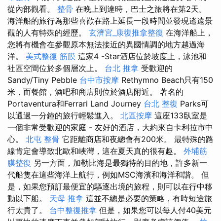
從內部觀看。
整骨
在晚上到達時，巴士之旅將在第2天。
海洋船的旅行為那些喜歡在路上延長一段時間並發現遙遠景
觀的人有特殊的經歷。
玄濟宮_康復推拿整復
在海洋船上，
您將有機會在參觀原本無法接近的異國情調的地方越過海
洋。
美式整復 筋膜
這家4 -Star酒店位於坡度上，泳池和
社區空間位於多個層次上。
台北 推拿
受歡迎的
Sandy/Tiny Pebble
台中市按摩
Rethymno Beach只有150
米，而餐館，酒吧和商店則位於酒店附近。 著名的
Portaventura和Ferrari Land Journey
台北 整復
Parks可
以通過一分鐘的旅行輕鬆進入。
北區按摩
這座133臥室是
一個非常受歡迎的家庭 - 友好的酒店，大約來自卡利拉市中
心。
北屯 整骨
它距離商店和夜總會有200米。 最特殊的路
線肯定會導致北歐和峽灣，這在夏天真的很有趣。
外埔筋
膜整復
另一方面，加勒比海是最獨特的目的地，許多新一
代船隻在這些海洋上航行，例如MSC海濱和海洋和諧。 但
是，如果您預訂最便宜的驅逐出境的旅程，則可以在行中移
動以下船。
天母 推拿
這並不總是必要的策略，有時短途旅
行太貴了。
台中整復推拿
但是，如果您可以每人付40美元