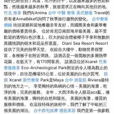
我們已經告別了高溫，出汗的日子，以及越來越多的色彩鮮
豔，然後越來越多的秋季，旅遊需求正在轉向其他目的地。
竹北 推拿
我們向Anima
台中 中醫 整骨
美式整復
Travel的
所有者AnnaBékefi詢問了秋季旅行趨勢的變化。
台中整骨
價錢
街頭菜餚和當地餐廳非常友好，而國際美食和豪華餐
廳的價格要貴得多。 位於肯尼亞南部海岸最美麗，最不受
歡迎的透明白色沙灘上，巨大的綜合體被椰子手掌和無數的
異國情調的樹木和花朵所遮蓋。 Diani Sea Resort Resort
提供了完美的熱帶天堂。 在綜合大樓中，動物世界很豐
富，各種猴子在附近彈跳。 該酒店是一個寬敞的多層熱帶
花園，在藍天下，有170間客房。 該酒店位於Xcaret
竹東
整復推拿
Eco-Archeological Park附近的令人嘆為觀止的
環境中，距坎昆機場55公里，位於美麗的白色沙質灣。
筋
膜
Xcaret
新竹整骨
Park是Maya
台中 抓龍筋
Riviera最特
別的地方之一。 享受獨特的島嶼的心情 - 美麗的海灘，乾
淨的海，完美的服務。 全年，大西洋島令人眼花azz亂，擁
有美麗的海灘，獨特的自然和陽光。 美麗的海灘，優質的
服務和價格。 在這段特殊的旅程中，我們了解了中歐的三
個美麗的湖泊。
台中西屯按摩
撥筋美容
我們是第一個參觀