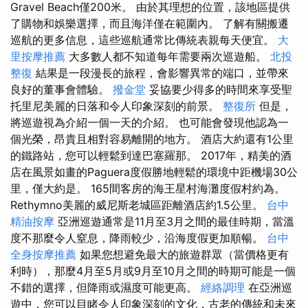
Gravel Beach僅200米。 由於其理想的位置，該地區提供
了購物和娛樂選擇，而且海洋僅在範圍內。 了解有關搬遷
巡航的更多信息，這些巡航通常比傳統表親每天便宜。
大
里按摩推薦
大多數人都不知道每年需要兩次巡遊船。
北投
整復
結果是一段漫長的旅程，會影響異常的端口，並帶來
良好的董事會體驗。
撥金堂
妥協要少得多的時間來享受聖
托里尼美麗的日落和令人印象深刻的前景。
整復所
但是，
將巡遊視為介紹一個一天的介紹。 也可能會發現他認為一
個光榮，昂貴且相對容易離開的地方。 酒店大約還有1公里
的鐵路站，您可以輕鬆到達巴塞羅那。 2017年，精美的酒
店在風景如畫的Paguera度假勝地輕鬆的環境中距機場30公
里，僅大約是。 165間客房的海王星村海灘度假村約為。
Rethymno美麗的威尼斯老城區距離酒店約1.5公里。
台中
精油按摩
亞洲巡遊通常是11月至3月之間的最佳時期，當溫
度不那麼令人窒息，降雨較少，沿海度假更加順暢。
台中
全身按摩推薦
如果您想避免最大的旅遊群眾（當價格更有
利時），那麼4月至5月或9月至10月之間的時期可能是一個
不錯的選擇，但降雨或濕度可能更高。
經絡調理
在亞洲巡
遊中，您可以目睹令人印象深刻的文化，古老的傳統和未來