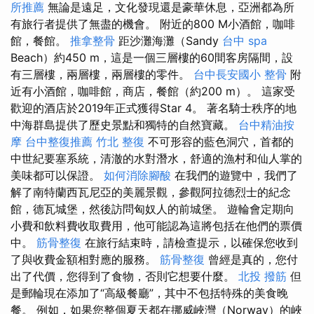
所推薦
無論是遠足，文化發現還是豪華休息，亞洲都為所
有旅行者提供了無盡的機會。 附近的800 M小酒館，咖啡
館，餐館。
推拿整骨
距沙灘海灘（Sandy
台中 spa
Beach）約450 m，這是一個三層樓的60間客房隔間，設
有三層樓，兩層樓，兩層樓的零件。
台中長安國小 整骨
附
近有小酒館，咖啡館，商店，餐館（約200 m）。 這家受
歡迎的酒店於2019年正式獲得Star 4。 著名騎士秩序的地
中海群島提供了歷史景點和獨特的自然寶藏。
台中精油按
摩
台中整復推薦
竹北 整復
不可形容的藍色洞穴，首都的
中世紀要塞系統，清澈的水對潛水，舒適的漁村和仙人掌的
美味都可以保證。
如何消除腳酸
在我們的遊覽中，我們了
解了南特蘭西瓦尼亞的美麗景觀，參觀阿拉德烈士的紀念
館，德瓦城堡，然後訪問匈奴人的前城堡。 遊輪會定期向
小費和飲料費收取費用，他可能認為這將包括在他們的票價
中。
筋骨整復
在旅行結束時，請檢查提示，以確保您收到
了與收費金額相對應的服務。
筋骨整復
曾經是真的，您付
出了代價，您得到了食物，否則它想要什麼。
北投 撥筋
但
是郵輪現在添加了“高級餐廳”，其中不包括特殊的美食晚
餐。 例如，如果您整個夏天都在挪威峽灣（Norway）的峽