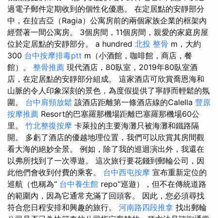
過電子郵件定期收到的個性化優惠。 在定居點​​的安靜部分
中，在拉吉亞（Ragia）公寓房前的兩個家族企業的框架內
經營著一間公寓房。 3個房間，11個房間，親愛的家庭房屋
位於定居點的安靜部分。 a hundred
北投 整骨
m，大約
300
台中按摩排毒ptt
m（小酒館，咖啡館，商店，餐
館）。
整骨推薦
現代酒店，80臥室，2019年80臥室酒
店，在定居點的安靜部分組成。 這家酒店可欣賞喬恩海和
山脈的令人印象深刻的景色，為度假提供了寧靜而輕鬆的氛
圍。
台中肩頸放鬆
該酒店距離第一條酒店線的Calella
豐原
按摩推薦
Resort的巴塞羅那機場距離巴塞羅那機場60公
里。
竹北整復按摩
卡萊拉的主要海灘只被海灘和鐵路隔
開。 多虧了酒店的優越地理位置，我們可以欣賞其房間觀
看大海的絕妙全景。 例如，除了我的巡迴演出外，我還在
以弗所找到了一次導遊。 這次旅行要花錢到郵輪公司，因
此他們會收到付費的乘客。
台中西屯按摩
宣布重新定位的
巡航（也稱為“
台中養生館
repo”巡遊），但不在傳統道路
的範圍內，因為它通常充滿了回頭客。 因此，您必須尋找
符合您日程安排和興趣的旅行。
河南路四段推拿
找出郵輪