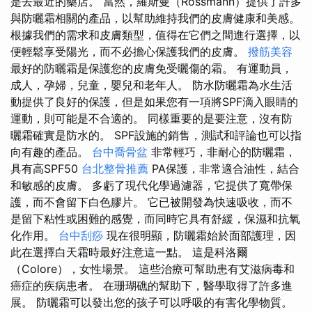
是去最近的藥店。 當然，羅斯曼（Rossmann）提供了許多
與防曬霜相關的產品，以幫助維持我們的皮膚健康和美感。
根據我們的需求和皮膚類型，值得在它們之間進行選擇，以
便輕鬆享受陽光，而不必擔心保護我們的皮膚。
撥筋美容
最好的防曬霜是保護您的皮膚免受曬傷的霜。 有運動員，
成人，孕婦，兒童，嬰兒和老年人。 防水防曬霜為水生活
動提供了良好的保護，但是如果您有一項將SPF滴入眼睛的
運動，則可能是不合適的。 同樣重要的是要注意，沒有防
曬霜確實是防水的。 SPF設施的銷售，測試和評論也可以指
向有趣的產品。
台中喬骨盆
非常輕巧，非耐心的防曬霜，
具有高SPF50
台北整骨推薦
PA保護，非常適合油性，結合
和敏感的皮膚。 多虧了現代化學過濾器，它提供了寬帶保
護，而不會留下白色膠片。 它已被開發為快速吸收，而不
是留下粘性或困難的感覺，而同時它具有舒緩，保濕和抗氧
化作用。
台中刮痧
現在很明顯，防曬霜始於面部護理，因
此在選擇白天霜時最好注意這一點。 這是科洛爾
（Colore），女性場景。 這些治療可幫助患有艾滋病毒和
癌症的疾病患者。 在珊瑚礁的幫助下，醫學取得了許多進
展。 防曬霜可以發出您的孩子可以呼吸的有害化學物質。