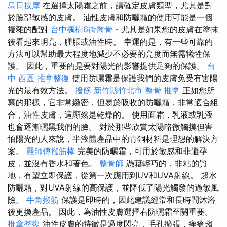
烏日按摩
在選擇太陽霜之前，請確定皮膚類型，尤其是對
於臉部敏感的皮膚。 油性皮膚和防曬霜的使用可能是一個
複雜的配對
台中楓樹6街喬骨
- 尤其是如果您的皮膚在塗抹
後看起來明亮，腫脹或油性時。 幸運的是，有一些可靠的
方法可以幫助最大程度地減少不必要的亮度而無需犧牲保
護。 因此，重要的是要對陽光的影響提供足夠的保護。
台
中 西區 推拿整復
使用防曬霜是保護我們的皮膚免受有害陽
光的最有效方法。
撥筋 新竹縣竹北市
整骨 推拿
正如您所
寫的那樣，它非常緻密，但易於吸收的防曬霜，非常適合組
合，油性皮膚，這顯然是乾燥的。 使用面霜，乳液或乳液
也會逐漸曬黑我們的臉。 對於那些欣賞太陽略微觸摸但害
怕陽光的人來說，半液體產品中的青銅材料是理想的解決方
案。
嚴師傅撥筋棒
完美的防曬霜，可用於敏感和非避孕
皮，並沒有香水和著色。
整骨師
憑藉輕巧的，非粘的質
地，有望立即保護，從第一次應用到UV和UVA射線。 超水
防曬霜，對UVA射線的高保護，並降低了陽光觸發的過敏風
險。
牛角撥筋
保護是即時的，因此建議經常和長時間沐浴
後更換產品。 因此，為油性皮膚選擇右防曬霜至關重要。
推拿整復
油性皮膚的特徵是過度閃亮，毛孔擴張，痤瘡趨