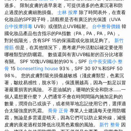
過多。 限制皮膚的過早衰老，可提供過多的色素沉著和防
止過度的皮膚細胞損傷。
士林 按摩
除了時間表外，在查看
化妝品的SPF因子時，請觀察是否有廣泛的光保護（UVA
台中按摩排毒
UVB）或僅防止UVB輻射。
台中整骨價錢
韓
國化妝品產品包含指示的PA指數（PA，PA，PA，PA）。
對於低陽光，含有SPF 15的保濕霜或化妝就足夠了。
新竹
撥筋
但是，在其他情況下，應考慮戶外活動以確定要使用
哪種類型的防曬霜。 數值還與有害UVB輻射的百分比堵塞
有關。 SPF 10塊UVB輻射的90％，SPF
台中長安國小 整
骨
15
bonesetting house
93％，SPF 30 97％和SPF 50
98％。 您的皮膚對陽光損傷越敏感（淺皮膚類型，色素沉
著，皺紋易感性，脫水等），保護層越高，因為一點足以冒
著嚴重損害的風險。 不是油膩的，珊瑚的安全和防水……一
個人還想要什麼？ 人們通常不會在時間間隔內施加足夠的
數量，潤滑自己或孩子，或者簡單地忘記使用它們，選擇適
合太陽強度的乳霜。
喬骨
正骨
專業人士建議每天使用防曬
霜，無論是多雲還是晴天，因為它們可以防止紫外線，減慢
皮膚的衰老過程並降低出現黑色素瘤的風險。
新竹 整骨
因