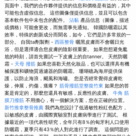
頁面中，我們的合作夥伴提供的信息和價格是有益的，其中
可能包含虛假信息。 這些圖像僅提供信息，並且可以包含
基本軟件包中未包含的配件。
沾黏
產品信息（圖像，描述
或價格）可能會更改，而無需事先通知。 韓國防曬霜以其
效率，特殊的創新成分而聞名，如今，它們是許多常規的一
部分。 自我ta劑製劑 -
西區整骨
曬黑皮膚而不會曬日光
浴，但是選擇適合您皮膚的陰影很重要。 如果您想避免尷
尬的時刻，請首先嘗試一下皮膚上的自tanner。 天然防曬
霜 -
天母 撥筋
如果您喜歡天然化妝品，也可以選擇具有機
械保護和礦物質過濾器的防曬霜。 珊瑚礁為海岸提供保
護，以防止海浪，颶風和海嘯。 您是否經常覺得皮膚乾
燥，伸展，灼傷，瘙癢？
筋骨撥筋堂整復竹東
如果您的答
案是肯定的，那麼您還具有敏感，反應性的皮膚。
牛角 筋
膜刀撥筋
不用擔心，有一個解決方案，您在正確的位置。
新竹推拿整骨推薦
我們為您設計了低過敏性粉紅​​色配方，
以敏感的皮膚，由國際實驗室對皮膚病學進行了測試。 根
據最近的一項代表性研究，全年只有8％的匈牙利人口使用
防曬霜，夏季只有43％的人對此進行了調查。 這個問題的