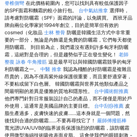
脊椎側彎
在此價格範圍內，您可以找到具有較低保護因子
的SPF面霜和麵霜的較小旅行包。
台中氣結推拿
選擇時，
請考慮對防曬霜（SPF）面霜的評論，以免購買。 西班牙品
牌由兩位化學家於1994年創立，目的是簡單但有效的
cosmed（化妝品
士林 整骨
防曬是韓國生活方式中非常重
要的一部分，無論是內飾還是免費的防曬霜，它們每天都使
用防曬霜。 到目前為止，我們還沒有遇到許多匈牙利防曬
霜，這絕對是合理的，但是趨勢似乎正在發生變化！
老師
整復 詠春
牛角撥筋
這是最早可以與韓國防曬霜競爭的匈牙
利防曬霜之一。
中醫 推拿
我認為殘酷的好防曬霜是複雜且
昂貴的，因為不僅高紫外線保護很重要，而且要舒適穿著，
不要粘或留下白色層。 韓國防曬霜與世界其他類似產品之
間最明顯的差異是優雅的質地和隱形性。
台中國術館推薦
他們專門針對日常服裝設計自己的產品，而不僅僅是用於戶
外使用，這通常是美國品牌的主要目標。
台中刮痧推薦
皮
脂生產過多，皮膚快速的皮膚……這本身就是一個問題，然
後找到合適的防曬霜……不要再尋找它了！
嚴師傅撥筋棒
寬光譜UVA/UVB的臨界波長保護強烈的防曬霜，該防曬霜
使用微型海綿技術吸收表面皮脂。 這會使我們的眼睛刺激 -