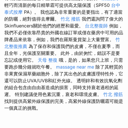
輕巧而清新的每日精華霜可提供高太陽保護（SPF50
台中
泰式按摩
PA）。 我也認為非常重要的是要指出，有了適當
的防曬，絕對值得去摩爾。
竹北 撥筋
我們還詢問了偉大的
Skinfluencers關於他們的經歷和最愛。
台北整復師
例如，
我們不必僅依靠昂貴的外國在線訂單或僅在藥房中可用的品
牌產品來依靠，例如，我們在羅斯曼貨架上大量豐富。
竹
北整復推薦
為了保存和保護我們的皮膚，不僅在夏季，而
且全年，光保護至關重要。 此外，由於匆忙，錯誤不是要
忘記或使用它。
天母 整復
哦，是的，如果您只上班，只需
要跑步幾分鐘就吃午餐。
massage near me
除了其輕質的
非果實保濕草藥細胞外，除了其出色的皮膚護理特性外，它
還可以防止UVA/UVB和紅外光線。 透明鋅和有效抗氧化劑
的組合包含由自由基造成的損害，同時支持衰老過程的延
遲。 特別建議使用色素沉重，衰老和環境皮膚。
竹北 撥筋
找到提供高紫外線保護的完美，高紫外線保護防曬霜可能是
一個真正的挑戰。