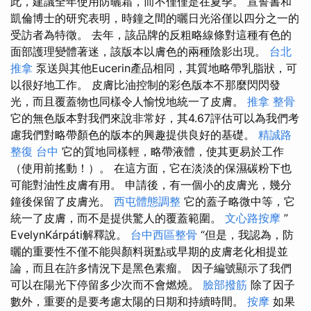
此，建議全年使用防曬霜，而不僅僅是在夏季。 宣誓書和
凱倫博士的研究表明，時鐘之間的曬日光浴僅以四分之一的
受訪者為特徵。 去年，該品牌的反粗略線條對這種有色的
面部護理變體著迷，該版本以膚色的兩種陰影出現。
台北
推拿
泵送與其他Eucerin產品相同，其質地略帶乳脂狀，可
以很好地工作。 皮膚比油控制的彩色版本不那麼閃閃發
光，而且覆蓋物也同樣令人愉悅地統一了皮膚。
推拿 整骨
它的無色版本對我們來說非常好，其4.67評估可以為我們考
慮我們對略帶顏色的版本的興趣提供良好的基礎。
精誠路
整復 台中
它的質地同樣輕，略帶液體，使其更易於工作
（使用前搖動！）。 在這方面，它在淡淡的保濕碳粉下也
可能對油性皮膚有用。 申請後，有一個小的皮膚光，幾分
鐘後保留了皮膚光。
西屯體態調整
它的蓋子略微中等，它
統一了皮膚，而不是提供驚人的覆蓋範圍。
文心路按摩
”
EvelynKárpáti解釋說。
台中西區整骨
“但是，我認為，防
曬的重要性不僅不能與顏料斑點或早期的皮膚老化相提並
論，而且在許多情況下是黑色素瘤。 因子編號顯示了我們
可以在陽光下停留多少次而不會燃燒。
臉部撥筋
除了因子
數外，重要的是要考慮太陽的日期和持續時間。
按摩
如果