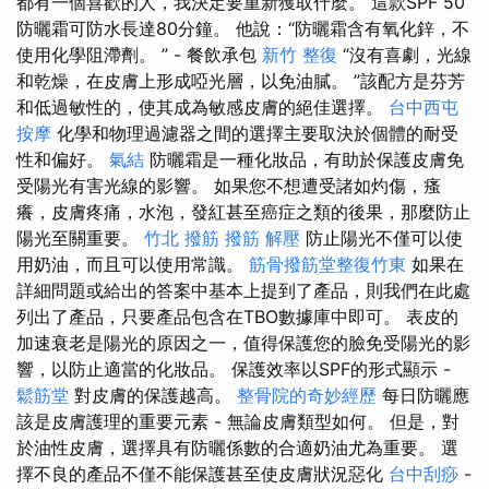
都有一個喜歡的人，我決定要重新獲取什麼。 這款SPF 50
防曬霜可防水長達80分鐘。 他說：“防曬霜含有氧化鋅，不
使用化學阻滯劑。 ” - 餐飲承包
新竹 整復
“沒有喜劇，光線
和乾燥，在皮膚上形成啞光層，以免油膩。 ”該配方是芬芳
和低過敏性的，使其成為敏感皮膚的絕佳選擇。
台中西屯
按摩
化學和物理過濾器之間的選擇主要取決於個體的耐受
性和偏好。
氣結
防曬霜是一種化妝品，有助於保護皮膚免
受陽光有害光線的影響。 如果您不想遭受諸如灼傷，瘙
癢，皮膚疼痛，水泡，發紅甚至癌症之類的後果，那麼防止
陽光至關重要。
竹北 撥筋
撥筋 解壓
防止陽光不僅可以使
用奶油，而且可以使用常識。
筋骨撥筋堂整復竹東
如果在
詳細問題或給出的答案中基本上提到了產品，則我們在此處
列出了產品，只要產品包含在TBO數據庫中即可。 表皮的
加速衰老是陽光的原因之一，值得保護您的臉免受陽光的影
響，以防止適當的化妝品。 保護效率以SPF的形式顯示 -
鬆筋堂
對皮膚的保護越高。
整骨院的奇妙經歷
每日防曬應
該是皮膚護理的重要元素 - 無論皮膚類型如何。 但是，對
於油性皮膚，選擇具有防曬係數的合適奶油尤為重要。 選
擇不良的產品不僅不能保護甚至使皮膚狀況惡化
台中刮痧
-