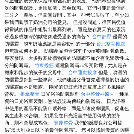
有正確的成分來保護和加強我們的表皮。 他們希望提供廣
泛的防曬保護，更換底漆，甚至保濕。 它們可能是最佳的
三分之一產品，但毫無疑問，其中一些考試失敗了，至少如
果我們閱讀了奶油公司的意見。 但是沒問題，很容易從值
得嘗試的作品中組裝出最高列表。 還是您在夏天的色素沉
著過多或加深的皺紋會遭受過多的痛苦？
台中舒壓
優質的
防曬霜 - SPF奶油應該是美容套件的一部分
台北整骨推薦
-
但無論如何不是。 防曬產品包含SPF-From英國防曬係數。
專家發現，大多數基於礦物質的防曬霜不如含有化學活性成
分的防曬霜。
竹東撥筋
這種防曬霜非常受歡迎，尤其是在
搬家和跑步的孩子的父母中。
台中運動按摩
但是，噴灑的
防曬霜是針對一些專家，他們建議父母首先選擇基於奶油的
防曬霜而不是噴霧。 陽光的短波光譜是皮膚上許多風險的
背後。
推拿整骨
日光浴的防曬製劑
台中整骨神醫
- 一種單
獨的日光浴室製劑，無法誤認為傳統的防曬霜。 日光浴室
中使用的產品不能防止紫外線，而是加速皮膚曬黑，促進色
素生產和水合物。 如果您在日光浴室中使用傳統的製革
商，則不會變成褐色。
豐原整骨
我們的感覺良好公司提
供“澳大利亞日以下的最佳防曬霜”。 您可以找到優質的防曬