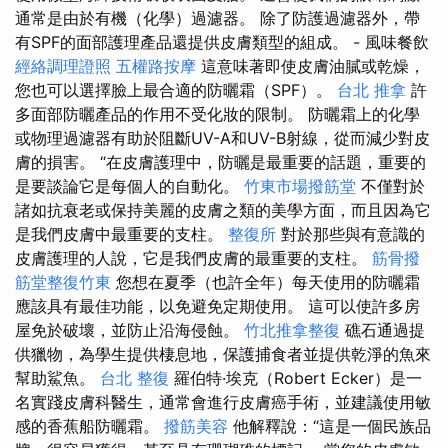
通常是由於有機（化學）過濾器。 除了防護過濾器外，帶
有SPF的面部護理產品還提供皮膚類型的組成。 - 風味餐飲
經絡調理證照
五權路按摩
這意味著即使皮膚油膩或乾燥，
您也可以選擇臉上最合適的防曬霜（SPF）。
台北 推拿
許
多面部防曬產品的作用不受化妝的限制。 防曬霜上的化學
或物理過濾器有助於阻斷​​UV-A和UV-B射線，從而減少對皮
膚的損害。 “在皮膚護理中，防曬是最重要的話題，重要的
是要談論它是每個人的自動化。
竹東市場撥筋堂
不僅對於
諸如抗衰老或保持美麗的皮膚之類的美學方面，而且因為它
是我們皮膚中最重要的支柱。
整復所
對於那些與有意識的
皮膚護理的人說，它是我們皮膚的最重要的支柱。
筋骨撥
筋堂整復竹東
您想在夏季（也許全年）每天使用的防曬霜
應該具有最佳功能，以免避免定期使用。 這可以使許多房
屋免於破壞，並防止沿海侵蝕。
竹北推拿整復
礁石通過提
供獵物，為學生提供棲息地，保護捕食者並提供乾淨的魚來
幫助鯊魚。
台北 整復
羅伯特·埃克（Robert Ecker）是一
名實踐皮膚科醫生，通常會進行皮膚癌手術，並建議使用敏
感的香蕉船防曬霜。
撥筋美容
他解釋說：“這是一個民族品