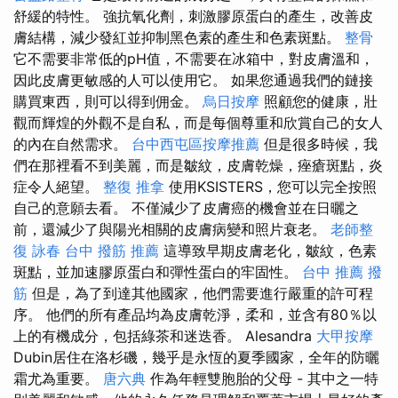
舒緩的特性。 強抗氧化劑，刺激膠原蛋白的產生，改善皮
膚結構，減少發紅並抑制黑色素的產生和色素斑點。
整骨
它不需要非常低的pH值，不需要在冰箱中，對皮膚溫和，
因此皮膚更敏感的人可以使用它。 如果您通過我們的鏈接
購買東西，則可以得到佣金。
烏日按摩
照顧您的健康，壯
觀而輝煌的外觀不是自私，而是每個尊重和欣賞自己的女人
的內在自然需求。
台中西屯區按摩推薦
但是很多時候，我
們在那裡看不到美麗，而是皺紋，皮膚乾燥，痤瘡斑點，炎
症令人絕望。
整復 推拿
使用KSISTERS，您可以完全按照
自己的意願去看。 不僅減少了皮膚癌的機會並在日曬之
前，還減少了與陽光相關的皮膚病變和照片衰老。
老師整
復 詠春
台中 撥筋 推薦
這導致早期皮膚老化，皺紋，色素
斑點，並加速膠原蛋白和彈性蛋白的牢固性。
台中 推薦 撥
筋
但是，為了到達其他國家，他們需要進行嚴重的許可程
序。 他們的所有產品均為皮膚乾淨，柔和，並含有80％以
上的有機成分，包括綠茶和迷迭香。 Alesandra
大甲按摩
Dubin居住在洛杉磯，幾乎是永恆的夏季國家，全年的防曬
霜尤為重要。
唐六典
作為年輕雙胞胎的父母 - 其中之一特