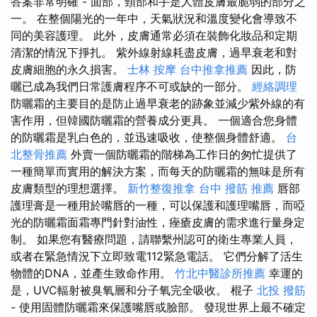
答案非常明確 - 面部，頸部和手是人體皮膚最脆弱的部分之
一。 在整個陽光的一年中，天氣狀況和溫度變化會導致不
同的美容護理。 此外，皮膚通常必須在裝飾化妝品和定期
清潔的情況下掙扎。 紫外線射線耗盡皮膚，過早衰老和對
皮膚細胞的永久損害。
士林 按摩
台中推拿推薦
因此，防
曬已成為我們日常護膚程序不可或缺的一部分。
經絡調理
防曬霜的主要目的是防止過早衰老的跡象並減少紫外線的有
害作用，但韓國防曬霜的營養成分更具。 一個適合您身體
的防曬霜是乳白色的，並迅速吸收，使整個身體舒適。
台
北整骨推薦
外賣一個防曬霜的階梯為工作日的匆忙提供了
一種簡單而實用的解決方案，而每天的防曬霜的無味是所有
皮膚類型的理想選擇。
新竹整復推拿
台中 撥筋 推薦
唇部
護理膏是一種用於嘴唇的一種，可以保護和護理嘴唇，而啞
光的防曬霜面霜專門針對油性，痤瘡皮膚的需求進行量身定
制。 如果您有醫療問題，請聯繫州認可的衛生專業人員，
或者在緊急情況下立即致電112緊急電話。 它們分解了活生
物體的DNA，並產生致命作用。
竹北中醫診所推薦
幸運的
是，UVC輻射被臭氧層和分子氧完全吸收。 棍子
北投 撥筋
- 使用固體防曬霜來保護嘴唇或臉部。 發現世界上最不確定