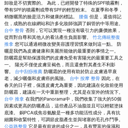
卸妝是不切實際的。 為此，已經開發了特殊的SPF噴霧劑，
帶有SPF的噴霧劑或帶有SPF的輕型粉末。 在夏季和冬季，
稍微曬黑的臉是活力和健康的標誌。
腰傷
但是，還值得記
住，成熟的在線網站和許多化妝師強調了銅管的中等用途。
台中 整骨
否則，它可以實現一種沒有吸引力的廉價效果，
從而對自尊和其他人的看法產生負面影響。
竹北傳統整復
推拿
您可以通過稍微改變美容護理習慣來做到這一點。 防
曬是我們為皮膚健康和美麗所能做的最重要的事情之一。
防曬霜是幫助保護我們的皮膚免受有害陽光的最重要工具之
一。 陽光不僅使皮膚呈褐色，而且還會對其產生不利影
響。
台中刮痧推薦
防曬霜的使用有助於防止皮膚過早衰
老，減少曬傷和皮膚癌的風險。
台中 按摩 整骨
因此，在
春天的日子裡，保護皮膚尤為重要，因此建議在化妝前使用
防曬霜，建議在一天中重新整理，尤其是在室外的情況下。
台中 推拿
在我們的Panorama中，我們收集了強大的50個
因素或更高的防曬產品，這些產品不油脂並且可以輕鬆塗抹
底漆。 銅PCA或焦谷氨酸是一種多功能活性成分，具有抗
細菌和收緊特性，可調節皮脂產生並與堵塞的毛孔作鬥爭。
公益路整骨
它是最有前途的成分之一，具有豐富的保濕和