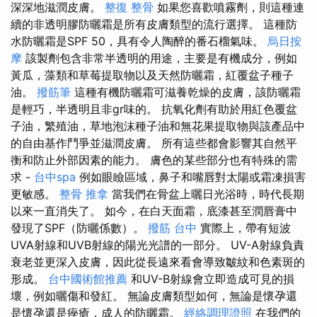
深深地滋潤皮膚。
整復 整骨
如果您喜歡噴霧劑，則這種連
續的非透明膠防曬霜是所有皮膚類型的流行選擇。 這種防
水防曬霜是SPF 50，具有令人陶醉的番石榴氣味。
烏日按
摩
該製劑包含非常半透明的用途，主要是有機成分，例如
黃瓜，藻類和草莓提取物以及天然防曬霜，紅覆盆子種子
油。
撥筋筆
這種有機防曬霜可滋養乾燥的皮膚，該防曬霜
是輕巧，半透明且非gr味的。 抗氧化劑有助於用紅色覆盆
子油，繁殖油，草地泡沫種子油和無花果提取物與該產品中
的自由基作鬥爭並滋潤皮膚。 所有這些都會影響其自然平
衡和防止外部因素的能力。 膚色的某些部分也有特殊的需
求 -
台中spa
例如眼瞼區域，鼻子和嘴唇對太陽或霜凍損害
更敏感。
整骨 推拿
當我們在骨盆上曬日光浴時，時代長期
以來一直消失了。 如今，在白天面霜，底漆甚至潤唇膏中
發現了SPF（防曬係數）。
撥筋 台中
實際上，帶有短波
UVA射線和UVB射線的陽光光譜的一部分。 UV-A射線負責
衰老並更深入皮膚，因此從長遠來看會導致皺紋和色素斑的
形成。
台中國術館推薦
和UV-B射線會立即造成可見的損
壞，例如曬傷和發紅。 無論皮膚類型如何，無論是懷孕還
是懷孕還是痤瘡，成人的防曬霜。
經絡調理證照
在我們的