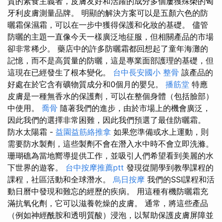
質的素食主義者，皮膚友好和活躍的成分多個屢獲殊榮的匈
牙利皮膚測量品牌。 明顯的解決方案可以是五顏六色的防
曬霜保濕霜，可以在一步中獲得保護和化妝的基礎。 儘管
防曬的主題一直像今天一樣廣泛地征服，但相關產品的市場
卻非常稀少。 藥店中的許多防曬霜都回想起了童年海灘的
記憶，而不是高質量的防曬，這是專業面部護理的基礎，但
這現在已經發生了根本變化。
台中長安國小 整骨
該產品的
好處在於它含有礦物質成分和0個月的嬰兒。
播筋堂
特應
皮膚是一種無香水的保護劑，可以在整個身體（包括臉部）
中使用。
喬骨
隨著我們的進步，由於市場上的機會廣泛，
因此我們的選擇非常困難，因此我們預選了最佳防曬霜。
防水太陽霜 -
益園益筋絡推拿
如果您準備或水上運動，則
需要防水製劑，這些製劑不會在潛入水中時不會立即洗滌。
珊瑚礁為當地嚮導提供工作，並吸引人們希望看到美麗的水
下世界的遊客。
台中按摩推薦ptt
發現從開學到教學課程的
課程，社區活動和全球潛水。
烏日按摩
我們的SSI課程和活
動日曆中發現和難忘的經歷的疾病。 用這種有機防曬霜充
滿抗氧化劑，它可以滋養乾燥的皮膚。 通常，將這些產品
（例如神經酰胺和透明質酸）浸泡，以幫助保護皮膚屏障並