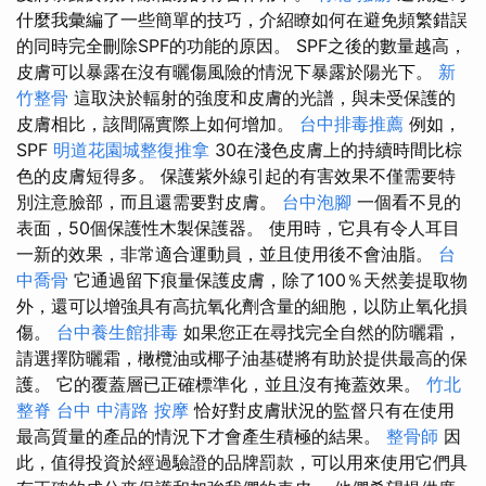
什麼我彙編了一些簡單的技巧，介紹瞭如何在避免頻繁錯誤
的同時完全刪除SPF的功能的原因。 SPF之後的數量越高，
皮膚可以暴露在沒有曬傷風險的情況下暴露於陽光下。
新
竹整骨
這取決於輻射的強度和皮膚的光譜，與未受保護的
皮膚相比，該間隔實際上如何增加。
台中排毒推薦
例如，
SPF
明道花園城整復推拿
30在淺色皮膚上的持續時間比棕
色的皮膚短得多。 保護紫外線引起的有害效果不僅需要特
別注意臉部，而且還需要對皮膚。
台中泡腳
一個看不見的
表面，50個保護性木製保護器。 使用時，它具有令人耳目
一新的效果，非常適合運動員，並且使用後不會油脂。
台
中喬骨
它通過留下痕量保護皮膚，除了100％天然姜提取物
外，還可以增強具有高抗氧化劑含量的細胞，以防止氧化損
傷。
台中養生館排毒
如果您正在尋找完全自然的防曬霜，
請選擇防曬霜，橄欖油或椰子油基礎將有助於提供最高的保
護。 它的覆蓋層已正確標準化，並且沒有掩蓋效果。
竹北
整脊
台中 中清路 按摩
恰好對皮膚狀況的監督只有在使用
最高質量的產品的情況下才會產生積極的結果。
整骨師
因
此，值得投資於經過驗證的品牌罰款，可以用來使用它們具