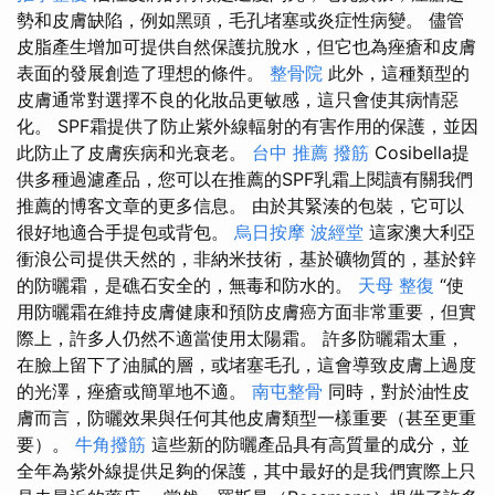
勢和皮膚缺陷，例如黑頭，毛孔堵塞或炎症性病變。 儘管
皮脂產生增加可提供自然保護抗脫水，但它也為痤瘡和皮膚
表面的發展創造了理想的條件。
整骨院
此外，這種類型的
皮膚通常對選擇不良的化妝品更敏感，這只會使其病情惡
化。 SPF霜提供了防止紫外線輻射的有害作用的保護，並因
此防止了皮膚疾病和光衰老。
台中 推薦 撥筋
Cosibella提
供多種過濾產品，您可以在推薦的SPF乳霜上閱讀有關我們
推薦的博客文章的更多信息。 由於其緊湊的包裝，它可以
很好地適合手提包或背包。
烏日按摩
波經堂
這家澳大利亞
衝浪公司提供天然的，非納米技術，基於礦物質的，基於鋅
的防曬霜，是礁石安全的，無毒和防水的。
天母 整復
“使
用防曬霜在維持皮膚健康和預防皮膚癌方面非常重要，但實
際上，許多人仍然不適當使用太陽霜。 許多防曬霜太重，
在臉上留下了油膩的層，或堵塞毛孔，這會導致皮膚上過度
的光澤，痤瘡或簡單地不適。
南屯整骨
同時，對於油性皮
膚而言，防曬效果與任何其他皮膚類型一樣重要（甚至更重
要）。
牛角撥筋
這些新的防曬產品具有高質量的成分，並
全年為紫外線提供足夠的保護，其中最好的是我們實際上只