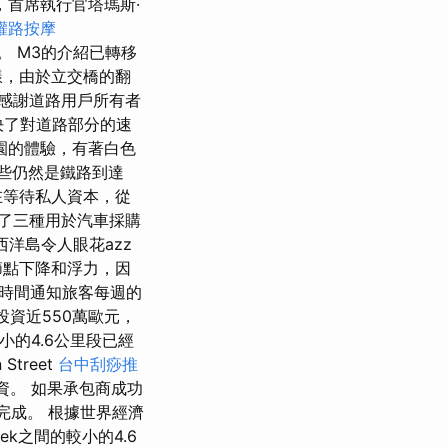
，首席執行官塔瑪斯·
權路按摩
公園。 M3的介紹已轉移
樣，由於立交橋的翻
部要感謝道路用戶所有者
決了對道路部分的速
園的體驗，有著白色
一些仍然是鐵路到達
在等待私人資本，從
提到了三種用於汽車採購
西洋島令人眼花azz
節點下降和浮力，因
和時間通知旅客每週的
的投資近550萬歐元，
間的較小的4.6公里段已經
treet
台中刮痧推
的投資。 如果承包商成功
可以完成。 根據世界經濟
itelek之間的較小的4.6