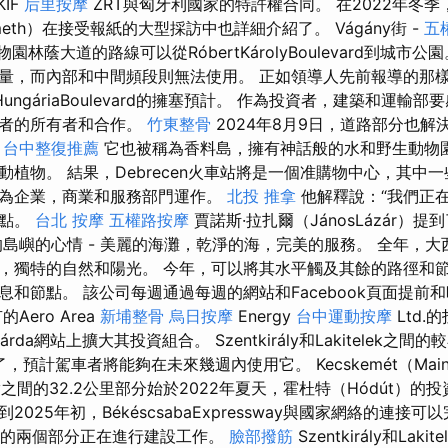
IF
后里按摩
ZRT與匈牙利國家的特許權合同。 在2022年冬季
meth）在接受報紙的大型採訪中也詳細介紹了。 Vágány街 -
五
t-動物園林蔭大道的路線可以從RóbertKárolyBoulevard到城市
量，而內部和中間頻段則無法使用。 正如領導人先前報導的那
ungáriaBoulevard的擁塞預計。 作為投資者，建築和運輸
有者的所有者和合作。
竹東整骨
2024年8月9日，道路部分也解
。
台中整復推薦
它也被稱為香料島，擁有神話般的水和野生動物
動植物。 結果，Debrecen火車站將是一個准購物中心，其中
為企業，商業和服務部門運作。
北投 推拿
他解釋說：“我們正
一點。
台北 按摩
五權路按摩
賈諾斯·拉扎爾（JánosLázár）
島嶼的心情 - 美麗的海灘，乾淨的海，完美的服務。 全年，大
，獨特的自然和陽光。 今年，可以將其水平觸及其餘的路徑和
息和節點。 該公司每週通過每週的網站和Facebook頁面提前
Aero Area
新埔整骨
烏日按摩
Energy
台中運動按摩
Ltd.
svárda網站上擴大其投資組合。 Szentkirály和Lakitelek之
了，預計駕車者將能夠在未來幾週內使用它。 Kecskemét（Main S
rály之間的32.2公里部分始於2022年夏天，霍杜特（Hódút）
025年初，BékéscsabaExpressway與國家網絡的連接
路的兩個部分正在進行建設工作。
臉部撥筋
Szentkirály和Lak