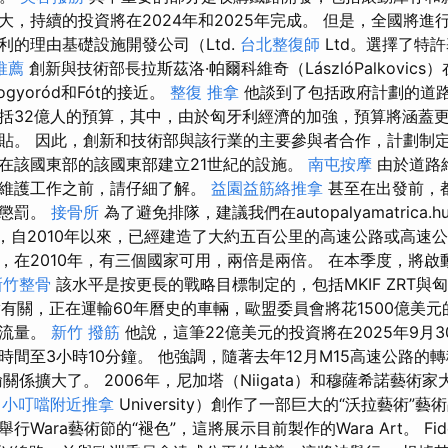
大，持續的投資將在2024年和2025年完成。 但是，全國將進
利的理由基礎設施開發公司（Ltd.
台北整復師
Ltd。選擇了特
推薦
創新與技術部長拉斯茲洛·帕爾科維奇（LászlóPalkovic
yoród和Fót的接近。
整復 推拿
他談到了包括政府計劃的道
括32億人的預算，其中，由於匈牙利經濟的加強，預算將涵蓋更多，
貼。 因此，創新和技術部與該行業的主要參與者合作，計劃制
在該國東部的該國東部建立21世紀的設施。
南屯按摩
由於道路
路維護工作之前，請仔細了解。
益園益筋絡推拿
甚至在出發前，
有懲罰。
接骨所
為了避免排隊，建議我們在autopalyamatrica.
，自2010年以來，已經建造了大約五百公里的高速公路或高速
在2010年，有三個國家可用，兩倍是兩倍。 在本季度，將啟動H
新竹整骨
該水平是按更長的戰略目標制定的，包括MKIF ZRT與
év有關，正在運輸60年曆史的車輛，歐盟委員會將花1500億美
量流量。
新竹 撥筋
他說，這筆22億美元的投資將在2025年9月
間至3小時10分鐘。 他強調，隨著去年12月M15高速公路的轉
係擴大了。 2006年，尼加塔（Niigata）和穆薩希諾藝術家大學
t
小叮噹附近推拿
University）創作了一部巨大的“沃拉藝術”藝
Wara藝術節的“褪色”，這將展示目前製作的Wara Art。 Fi