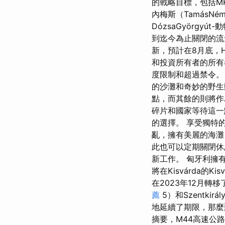
的戰略目標，包括MK
內梅斯（TamásNé
DózsaGyörgyú
到迄今為止關閉的流
新，預計在8月底，H
和投資所有者的所
度限制和超過禁令
的沙灘和奇妙的野生
點，而其餘的則將作
碎片和國家等待這
的選擇。 享受獨特的
亂，擁有美麗的海灘
此也可以定期關閉休
新工作。 匈牙利擁有的
將在Kisvárda的Ki
在2023年12月轉移
薦
5）和Szentki
地延續了期限，那麼到2
摘要，M44高速公