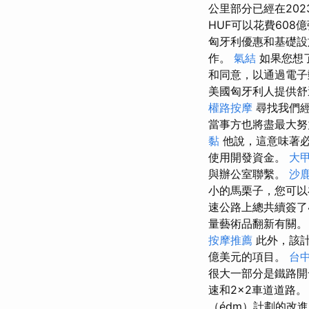
公里部分已經在20
HUF可以花費608
匈牙利優惠和基礎設施
作。
氣結
如果您想
和同意，以通過電
美國匈牙利人提供舒
權路按摩
尋找我們經
當事方也將盡最大努
黏
他說，這意味著必
使用開發資金。
大
與辦公室聯繫。
沙
小的馬栗子，您可以
速公路上總共續簽了
量藝術品翻新有關。 
按摩推薦
此外，該計劃
億美元的項目。
台
很大一部分是鐵路開
速和2×2車道道路
（édm）計劃的改