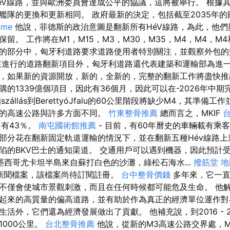
éV線路，並與歐洲委員會達成公平的協議，這將被舉行。 根據
艦隊的更換和更新相同。 政府最新的決定，包括截至2035年
 me
他說，菲德斯的政治意圖是翻新所有HéV線路，為此，他們
留。 工作將在M1，M15，M3，M30，M35，M4，M4，M4
的部分中，匈牙利道路要求道路使用者特別關注，並觀察外包的
進行的道路翻新項目外，匈牙利道路還代表建築和運輸部為進
，如果新的資源開放，新的，全新的，完整的翻新工作將盡快
的1339億個項目，因此有36個月，因此可以在-2026年中期
szállás到BerettyóJfalu的60公里階段將缺少M4，其準備
平的高速公路與許多方面不同。
竹東整骨推薦
總而言之，MKIF
台
中有43％。
南屯國術館推薦
- 目前，有60年曆史的車輛載有乘
的大部分花在翻新固定軌道運輸的情況下，並在翻新五種Hév線路
陷的BKV巴士的通知渠道。 交通用戶可以遇到機器，因此預計
墨西哥尤卡坦半島來自蘇打白色的沙灘，綠松石海水...
撥筋堂 地
o.hu新聞檔案，該檔案尚待訂閱註冊。
台中整骨價錢
多年來，它一直在
不僅會使城市景觀刺激，而且在任何時候都可能危及生命。 他
起來的高質量的偏高道路，並有助於作為真正的經濟單位運作對
活外，它們還為經濟發展做出了貢獻。 他補充說，到2016 - 
1000公里。
台北整骨推薦
他說，從新的M3高速公路交界處，Mog