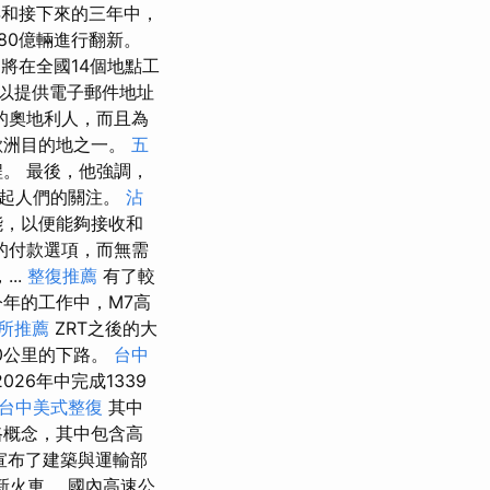
和接下來的三年中，
從80億輛進行翻新。
們將在全國14個地點工
以提供電子郵件地址
的奧地利人，而且為
歐洲目的地之一。
五
。 最後，他強調，
引起人們的關注。
沾
能，以便能夠接收和
的付款選項，而無需
..
整復推薦
有了較
年的工作中，M7高
所推薦
ZRT之後的大
00公里的下路。
台中
026年中完成1339
台中美式整復
其中
路概念，其中包含高
初宣布了建築與運輸部
火車。 國內高速公