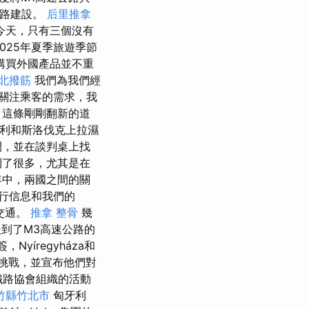
道路建設。
后里推拿
今天，只有三個沒有
2025年夏季旅遊季節
購買外國產品並不重
北撥筋
我們為我們經
關注乘客的需求，我
 這條剛剛翻新的道
利和斯洛伐克上拉濕
閉，並在談判桌上找
利了很多，尤其是在
的十年中，兩國之間的關
行信息和我們的
上交通。
推拿 整骨
幾
到了M3高速公路的
Nyíregyháza和
的挑戰，並宣布他們對
鐵路協會組織的活動
竹縣竹北市
匈牙利