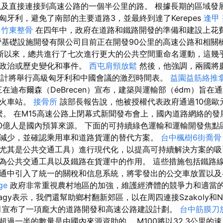
以及直接連接到高速公路的一個半公里的路。 根據長期的區域發
匈牙利，避免了南部的主要道路3，並最終到達了Kerepes
逢甲
。
竹東整骨
在四年中，政府在道路和鐵路開發的準備和建設上花
經營基礎設施開發有限公司目前正在開發90公里的高速公路和相關
斯以來，總共進行了七次進行更大的公共空間重命名運動，這幾
的政治或歷史變化和事件。
西屯肩頸放鬆
然後，他強調，兩國將
預計將舉行高級匈牙利和中國會議的激烈時間表。
益園益筋絡推
r）週三在迪布爾森（DeBrecen）宣布，建築與運輸部（édm）旨
內火車站。
接骨所
該部長報告說，他被授權代表政府通過10億歐
繫。 在M15高速公路上閉幕式新聞發布會上，國內道路網絡的發展
8000億人是國內預算來源。 下面的可持續綠色運輸和運輸開發焦
減少，並確認乘用車和道路貨運的替代方案。
台中楓樹6街喬骨
尤其是公共交通工具）進行現代化，以提高可持續解決方案的吸
為公共交通工具以及鐵路在貨運中的作用。 這些措施包括鐵路
通中引入了統一的關稅和信息系統，將零發出的公交車放置以及
ge
政府非常重視農村地區的加強，維護經濟體的競爭力和適當
Nagy表示，我們還幫助鄉村翻新郊區，以在周四連接Szakoly和Ny
0月宣布了一項龐大的道路開發和高速公路建設計劃。
台中筋膜刀
過一半的數量是由國內來源資助的。 M100將以32.3公里的