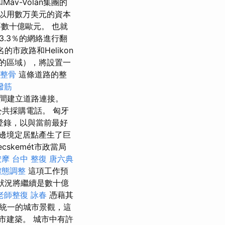
áv-Volan集團的
以用數万美元的資本
數十億歐元。 也就
3.3％的網絡進行翻
的市政路和Helikon
綠色的區域），將設置一
整骨
這條道路的整
撥筋
之間建立道路連接。
公共採購電話。 匈牙
登錄，以與當前最好
亞邊境定居點產生了巨
skemét市政當局
按摩
台中 整復
唐六典
體態調整
這項工作預
的狀況將繼續是數十億
老師整復 詠春
憑藉其
統一的城市景觀，這
市建築。 城市中有許