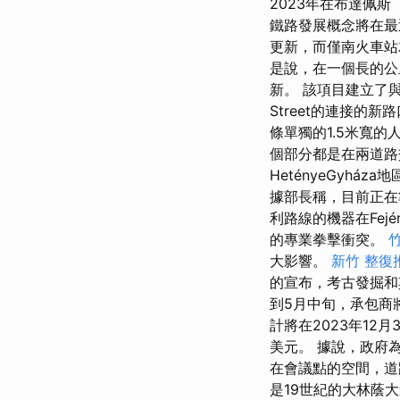
2023年在布達佩斯（
鐵路發展概念將在
更新，而僅南火車站
是說，在一個長的公
新。 該項目建立了與H
Street的連接的新
條單獨的1.5米寬的
個部分都是在兩道路
HetényeGyh
據部長稱，目前正在
利路線的機器在Fejé
的專業拳擊衝突。
大影響。
新竹 整復
的宣布，考古發掘和
到5月中旬，承包商
計將在2023年12
美元。 據說，政府
在會議點的空間，道
是19世紀的大林蔭