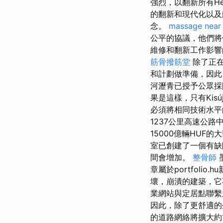
強烈，以翻新所有H
的翻新和現代化以及
念。
massage near
公平的協議，他們將保
維修和翻新工作影響
筋骨撥筋堂
除了正在
和計劃做準備，因此
河瀝青已授予公眾採購
果是這樣，只有Kisúj
必須將相同技術水
1237公里高速公路
15000億輛HUF
室已創建了一個有缺
間會增加。
整骨師
章屬於portfoli
壞，崩潰的建築，它
業網站與定居點聯繫
因此，除了更舒適的生
的道路網絡將擴大約