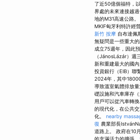
了近50億個福特，
界處的未來連接越過
地的M31高速公路
MKIF匈牙利特許
新竹 按摩
自布達佩
無疑問是一些重大
成立75週年，因此
（JánosLázá
新和重建最大的國
投資銀行（EIB）聯
2024年，其中1
導致溫室氣體排放量
礎設施和汽車庫存（
用戶可以從汽車轉換
的現代化，在公共交
化。
nearby massa
復
農業部長István
道路上。 政府在1
的充滿活力的擴張，超