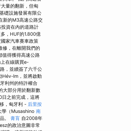
行大量的翻新，但匈
許基礎設施發展有限公
s）在新的M3高速公路交
路投資在內的道路計
HUF的1.800億
定國家汽車賽車政策
維修，在離開我們的
都值得獲得高速公路
hu上在線購買e-
公路，並續簽了六千公
év-Im，並將啟動
匈牙利州的特許權合
元的大部分用於翻新數
30日之前完成，這將
移，匈牙利 -
后里按
（Musashino
南
術品。
膏肓
自2008年
desz的政治意圖非常