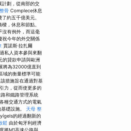
展計劃，從南部的交
 整骨
Complece休息
費了約五千億美元。
橋樑，休息和節點。
乎沒有例外，而這毫
慶祝今年的外交關係
拿
賈諾斯·拉扎爾
在通過私人資本參與來翻
元的貸款申請與歐洲
將為32000億直到
點區域的衡量標準可能
該措施旨在通過對基
引力，從而使更多的
線路和鐵路管理系統
各種交通方式的電氣
的基礎設施。
天母 整
ígels的經過翻新的
放鬆
由於匈牙利經濟
速度將M1高速公路與