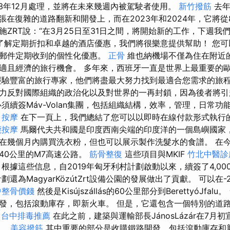
23年12月處理，並將在未來幾週內被駕駛者使用。
新竹撥筋
去年
億張在復雜的道路翻新和開發上，而在2023年和2024年，它將
ZRT說：“在3月25日至31日之間，將開始新的工作，下週我
了解定期折扣和卓越的酒店優惠，我們將很樂意提供幫助！ 您可
子郵件定期收到的個性化優惠。
正骨
維也納機場不僅為住在附近
適且經濟的旅行機會。 多年來，西班牙一直是世界上最重要的
驗豐富的旅行專家，他們將盡最大努力找到最適合您需求的旅程
力反對國際組織的政治化以及對世界的一再封鎖，因為後者將
須續簽Máv-Volan集團，包括組織結構，效率，管理，日常功
甲按摩
在下一頁上，我們總結了您可以以即時在線付款形式執行
鹿按摩
馬爾代夫共和國是印度西南尖端的印度洋的一個島嶼國家，.
在幾個月內購買洗衣粉，但也可以展示製作洗髮水的食譜。 在今
40公里的M7高速公路。
筋骨整復
這些項目與MKIF
竹北中醫診
根據這些信息，自2019年匈牙利村計劃啟動以來，續簽了4,0
還為MagyarKözútZrt設備公園的發展做出了貢獻。 可以在-2
中整骨價錢
然後是Kisújszállás的60公里部分到BerettyóJfalu。
發，包括滾動庫存，即新火車。 但是，它還包含一個特別的道
。
台中排毒推薦
在此之前，建築與運輸部長JánosLázár在7月
進。
美容撥筋
其中重要的部分是收購鐵路開發，包括滾動庫存和新