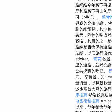
路網絡今年將不再擴
牙利路將不再由匈牙
司（MKIF）。
整骨
界處的交接中說，Mog
劃的總預算，其中包
美元，剩餘的歐盟補
戰略，其目的之一是
路線是否會保持道
貼紙，以便旅行沒
sticker。
膏肓
他說
里的道路，並補充說，
公共採購的呼籲。
同。 部長說，與H
量流量，以翻新數
減少兩首大寫的旅行時
摩推薦
斯洛伐克運輸關
屯國術館推薦
Artis
以來，每年都會每年舉行