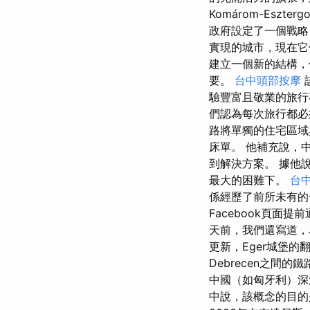
Komárom-Es
政府設定了一個戰略
實現的城市，現在它位
建立一個新的結構，
要。
台中頭部按摩
驗豐富且敬業的旅行
們認為每次旅行都必
路將單獨的住宅區域
床單。 他補充說，
到解決方案。 據他
最大的困難下。
台
係經歷了前所未有的
Facebook頁面
天前，我們還寫道，Já
更新，Eger城堡
Debrecen之
中國（如匈牙利）
中說，該概念的目的