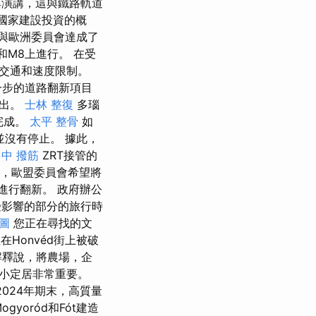
其演講，這與鐵路軌道
的國家建設投資的概
與歐洲委員會達成了
和M8上進行。 在受
交通和速度限制。
一步的道路翻新項目
推出。
士林 整復
多瑙
完成。
太平 整骨
如
工作並沒有停止。 據此，
中 撥筋
ZRT接管的
客，歐盟委員會希望將
上進行翻新。 政府辦公
受影響的部分的旅行時
圖
您正在尋找的文
Honvéd街上被破
解釋說，將農場，企
小定居非常重要。
2024年期末，高質量
yoród和Fót建造