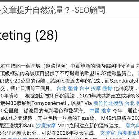
文章提升自然流量？-SEO顧問
eting (28)
ártó：可以在中國的一個區域（道路視頻）中實施新的國內鐵路開發項目
政府在頂級框架內為該項目提供了不可退還的歐盟19.37億歐盟資金。
少20公里的距離，該路段接近去年的完成，而Szentkirály和La
術移交，截止日期前三個月。
台北 整骨
台中 按摩 整骨
他補充說，
0年貸款。 根據創新技術部的說法，2021年總共將建立或續簽350
30擴展到Tornyosnémeti，以及“ Via
新竹竹北撥筋
台北 
30公里段，從波羅的海到黑色和愛琴海。
中醫 推拿
今年，通往Bé
Tiszakürt之間建造，其中包括一座新的Tisza橋。 M49汽車將在2
羅馬尼亞邊境和Satu
沙鹿按摩
Mare之間建立新的運輸連接。
唐六
15公里的較大部分，可以在2026年秋天完成。
玄濟宮_康復推拿