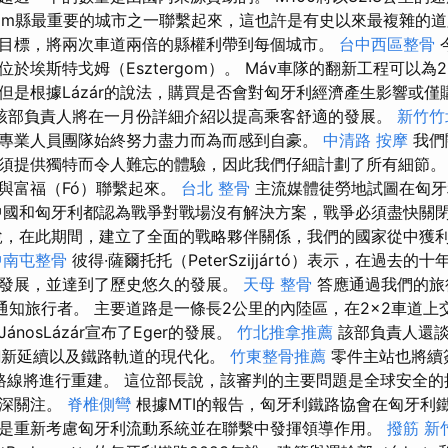
ztergom縣最重要的城市之一聯繫起來，這也許是有史以來最複雜的
目標，將兩次車道兩倍的縣權利帶到每個城市。
台中西區整骨
於埃斯特戈姆（Esztergom）。 Máv車隊的翻新工程可以為
但是根據Lázár的說法，購買是否會對匈牙利經濟產生影響或僅
該部負責人將在一月份詳細介紹以提高乘客舒適的發展。
新竹竹
專業人員團隊始終努力盡力而為而感到自豪。
中清路 按摩
我們
須提供獨特而令人難忘的體驗，因此我們仔細計劃了所有細節。
與富福（Fó）聯繫起來。
台北 整骨
主流媒體徒勞地試圖在匈牙
中國和匈牙利都認為戰爭對戰場沒有解決方案，戰爭必須盡快關
說，在此期間，建立了全面的戰略夥伴關係，我們的國家從中獲
中南屯整骨
彼得·薩爾托托（PeterSzijjártó）表示，在過去
發展，並達到了歷史悠久的發展。
天母 整骨
答應通過我們的旅
提前通知旅行者。 主要道路是一條長2公里的內陸區，在2×2車道
nosLázár宣布了Eger的發展。
竹北推拿推薦
該部負責人還談
的翻新延續以及鐵路軌道的現代化。
竹東整骨推薦
零件主站也將續簽，
間的鐵路線將進行重建。 這位部長說，該審判的主要問題是全球安全
深深關注。
脊椎側彎
根據MTI的報告，匈牙利鐵路協會在匈牙利
是重新考慮匈牙利流動系統並在聯繫中發揮領導作用。
撥筋 新