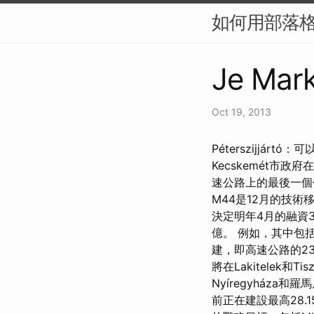
如何用部落格
Je Mark
Oct 19, 2013
Péterszijj
Kecskemét市
速公路上的最後一個仍缺
M44是12月的技
決定明年4月的融資3
億。 例如，其中包括將M
建，即高速公路的2
將在Lakitelek和
Nyíregyháza和
前正在建設最高28.