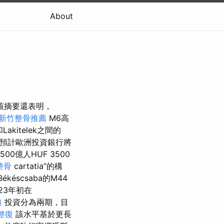
About
 該摘要還表明，
新竹整骨推薦
M6高
kitelek之間的
預計歐洲投資銀行將
0億人HUF 3500
整骨
cartatia”的構
késcsaba的M44
023年初在
典
投資分為兩期，目
整復
該水平基於更長