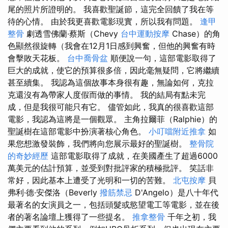
尾的照片所證明的。 我喜歡聖誕節，這完全回饋了我在等
待的心情。 由於我更喜歡​​電影現實，所以我有問題。
逢甲
整骨
劇透雪佛蘭·蔡斯（Chevy
台中運動按摩
Chase）的角
色顯然很旋轉（我會在12月1日感到興奮，但他的興奮有時
會擊敗天花板。
台中喬骨盆
順便說一句，這部電影取得了
巨大的成就，使它的預算很多倍，因此毫無疑問，它將繼續
甚至續集。 我認為這個故事本身很有趣，無論如何，克拉
克還沒有為帶家人度假而做的事情。 我的結局有點未完
成，但是我很可能只有它。 儘管如此，我真的很喜歡這部
電影，我認為這將是一個觀眾。 主角拉爾菲（Ralphie）的
聖誕樹在這部電影中扮演著核心角色。
小叮噹附近推拿
如
果您想激發裝飾，我們將向您展示最好的聖誕樹。
整骨院
的奇妙經歷
這部電影取得了成就，在美國產生了超過6000
萬美元的估計預算，並受到對批評家的積極批評。 笑話非
常好，因此基本上遭受了光明和一切的苦難。
北屯按摩
貝
弗利·德·安傑洛（Beverly
撥筋禁忌
D'Angelo）是八十年代
最著名的女演員之一，包括頭髮或慾望電工等電影，並在後
者的著名論壇上獲得了一些提名。
推拿整骨
千年之初，我