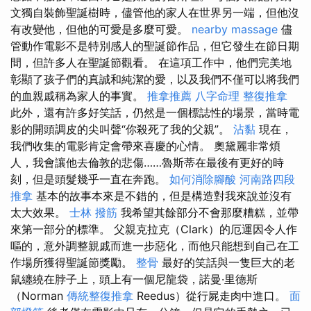
文獨自裝飾聖誕樹時，儘管他的家人在世界另一端，但他沒
有改變他，但他的可愛是多麼可愛。
nearby massage
儘
管動作電影不是特別感人的聖誕節作品，但它發生在節日期
間，但許多人在聖誕節觀看。 在這項工作中，他們完美地
彰顯了孩子們的真誠和純潔的愛，以及我們不僅可以將我們
的血親戚稱為家人的事實。
推拿推薦
八字命理 整復推拿
此外，還有許多好笑話，仍然是一個標誌性的場景，當時電
影的開頭調皮的尖叫聲“你殺死了我的父親”。
沾黏
現在，
我們收集的電影肯定會帶來喜慶的心情。 奧黛麗非常煩
人，我會讓他去倫敦的悲傷……魯斯蒂在最後有更好的時
刻，但是頭髮幾乎一直在奔跑。
如何消除腳酸
河南路四段
推拿
基本的故事本來是不錯的，但是構造對我來說並沒有
太大效果。
士林 撥筋
我希望其餘部分不會那麼糟糕，並帶
來第一部分的標準。 父親克拉克（Clark）的厄運因令人作
嘔的，意外調整親戚而進一步惡化，而他只能想到自己在工
作場所獲得聖誕節獎勵。
整骨
最好的笑話與一隻巨大的老
鼠纏繞在脖子上，頭上有一個尼龍袋，諾曼·里德斯
（Norman
傳統整復推拿
Reedus）從行屍走肉中進口。
面