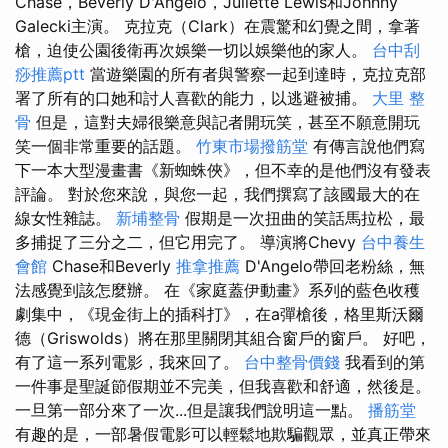
Chase，Beverly D'Angelo，Juliette Lewis和Johnny
Galecki主演。 克拉克（Clark）在震驚和幻覺之間，拿著
槍，迫使公園後衛再次娛樂一切以娛樂他的家人。
台中刮
痧推薦ptt
當遊樂園的所有者與警察一起到達時，克拉克部
署了所有的口她和討人喜歡的能力，以逃避被捕。
大里 整
骨
但是，這對夫婦很樂意與記者開玩笑，甚至不願意開玩
笑一個非常重要的話題。
竹東市場撥筋堂
有傳言說他們寫
下一本大型漫畫書《新蜘蛛俠》，但不幸的是他們沒有發表
評論。 對於您來說，與您一起，我們撰寫了該國最大的在
線女性雜誌。
新埔整骨
假期是一次扭曲的笑話馬拉松，最
多捕捉了三分之二，但它用完了。 導演將Chevy
台中養生
會館
Chase和Beverly
推拿推薦
D'Angelo帶回老粉絲，無
法感覺到該怎麼辦。 在《家庭蓋伊動畫》系列的藍色收穫
劇集中，《現金街上的插科打》，在a彈槍後，格里斯沃爾
德（Griswolds）將在那里關閉其組合窗戶的窗戶。 好吧，
有了這一系列電影，我來回了。
台中整骨價錢
我看到的第
一件事是聖誕節假期並不完美，但我喜歡和舒適，然後是。
一旦第一部分來了一次...但是讓我們說明這一點。
播筋堂
有趣的是，一部暑假電影可以輕鬆地欺騙觀眾，並真正帶來