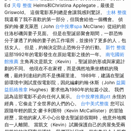
Ed
天母 整復
Helms和Christina Applegate，最後是
Griswold。 這個電影系列總是會讓我感到驚訝。
士林 整復
我還看了我不喜歡的第一部分，但我會給他一個機會。 偵
探約翰·麥克萊恩（John
台中按摩spa
McClane）從紐約前
往洛杉磯與妻子見面。 但是在聖誕節聚會期間，一群恐怖
分子滲透了約翰的妻子的工作場所，並接待了更多的人，包
括女人。 但是，約翰決定防止恐怖分子的行動。
新竹 整復
這部1992年的電影發生在原始電影之後的一年。
南屯國術
館推薦
主角再次是凱文（Kevin），聖誕節的形成與家庭計
劃的不同。 他現在不在家裡，而是偶然地乘坐糟糕的飛
機，最終到達紐約而不是佛羅里達。 1989年，建議在聖誕
節環境中測試度假電影院，因此編劇約翰·休斯（John
益園
益筋絡推拿
Hughes）要求他為1980年的短篇小說。 我們
認為這部電影不必向任何人展示。
台中按摩推薦ptt
永恆的
經典，它偷走了全世界的人們的心。
台中美式整復
您可以
跟隨年輕的凱文·麥卡利斯特（Kevin McCallister）的冒險
經歷，當他的家人不小心出發去聖誕節假期時，他意外地獨
自一人離開。 當凱文（Kevin）試圖保護自己的房屋免受兩