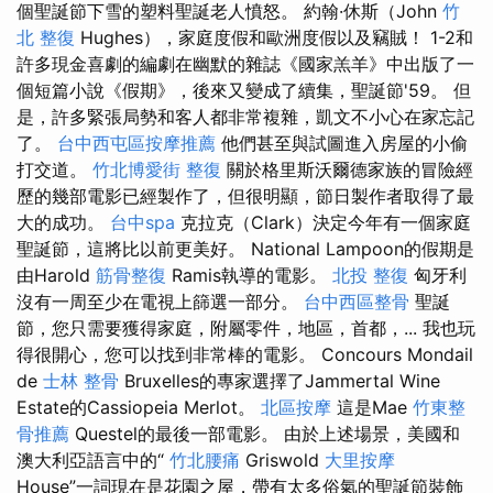
個聖誕節下雪的塑料聖誕老人憤怒。 約翰·休斯（John
竹
北 整復
Hughes），家庭度假和歐洲度假以及竊賊！ 1-2和
許多現金喜劇的編劇在幽默的雜誌《國家羔羊》中出版了一
個短篇小說《假期》，後來又變成了續集，聖誕節'59。 但
是，許多緊張局勢和客人都非常複雜，凱文不小心在家忘記
了。
台中西屯區按摩推薦
他們甚至與試圖進入房屋的小偷
打交道。
竹北博愛街 整復
關於格里斯沃爾德家族的冒險經
歷的幾部電影已經製作了，但很明顯，節日製作者取得了最
大的成功。
台中spa
克拉克（Clark）決定今年有一個家庭
聖誕節，這將比以前更美好。 National Lampoon的假期是
由Harold
筋骨整復
Ramis執導的電影。
北投 整復
匈牙利
沒有一周至少在電視上篩選一部分。
台中西區整骨
聖誕
節，您只需要獲得家庭，附屬零件，地區，首都，... 我也玩
得很開心，您可以找到非常棒的電影。 Concours Mondail
de
士林 整骨
Bruxelles的專家選擇了Jammertal Wine
Estate的Cassiopeia Merlot。
北區按摩
這是Mae
竹東整
骨推薦
Questel的最後一部電影。 由於上述場景，美國和
澳大利亞語言中的“
竹北腰痛
Griswold
大里按摩
House”一詞現在是花園之屋，帶有太多俗氣的聖誕節裝飾