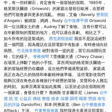
中，有一些絆腳石，肯定會有一個冒險的假期。 1985年，
格里斯沃爾德（Griswold）的家庭出發前往歐洲，在那裡
他們可能會參與更多的混亂。 例如，艾倫（Beverly
整骨院
d'Angelo）被綁架，媽媽，Rusty
台中按摩平價
Griswold
與一位法國女士約會，Audrey了解了食物。 沒有什麼可以
在年齡限制的寬鬆的地方，也可以適合喜劇。 相比之下，
如今所有的冠是製成的。
西屯肩頸放鬆
我並不是說這絕對
是一個問題，因為廢話在這部電影中有點多，有時會傾向於
病態。
竹北推拿整復
絕對值得一提的是，當它自由開玩笑
時，它的樣子。
脊椎側彎
7.雪佛蘭大通（Chevy Chase）
在場景上摔斷了他的小手指。 眾所周知的格里斯沃爾德一
家的冒險經歷仍在繼續，這次他們準備過聖誕節。 家庭成
員正在為已久的熱情和奉獻精神做準備。 這些電影使我們
能夠沉浸在角色在各種旅行中經歷的冒險，笑聲和令人難忘
的時刻。 如果百萬富翁如此孤獨，以至於必須在假期租用
一個家庭，會發生什麼？ 詹姆斯·甘多爾菲尼（James
台中
撥 筋 堂 公益店 傳統 整復 推拿 深層 調理 職業 勞損 南屯
區的評論
Gandolfini）和本·阿弗萊克（Ben
台中整復推拿
Affleck）主演。
竹東整骨推薦
我想我過去看過這部電影，