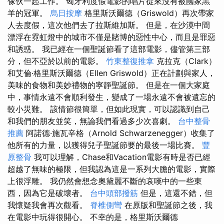
傢伙一起工作。 匈牙利度假電影的唱片從來沒有被國家羔
羊的冠軍。
烏日按摩
格里斯沃爾德（Griswold）再次帶家
人去度假，這次​​他們去了拉斯維加斯。 但是，在沙漠中間
漂浮在霓虹燈中的城市不僅是賭博的惡性中心，而且是罪惡
和誘惑。 我已經在一個聖誕節看了這部電影，儘管第三部
分，但不亞於以前的電影。
竹東整復推拿
克拉克（Clark）
和艾倫·格里斯沃爾德（Ellen Griswold）正在計劃與家人，
美味的食物和美妙禮物的寧靜聖誕節。 但是在一個大家庭
中，事情永遠不會順利發生，變成了一場永遠不會被遺忘的
較小災難。 該情節很簡單，但如此現實，可以認識到自己
和我們的朋友並笑，無論我們看過多少次喜劇。
台中整骨
推薦
阿諾德·施瓦辛格（Arnold Schwarzenegger）收集了
他所有的力量，以獲得兒子聖誕節要的最後一場比賽。
豐
原整骨
我可以理解，Chase和Vacation電影有時是否已經
超越了無味的極限，但我認為這是一系列大膽的電影，實際
上很浮雕。 我仍然會想念奧黛麗不斷的哀嘆中的一些東
西，因為它是破壞者。
台中頭部撥筋
但是，這還不錯，但
我懷疑我會再次觀看。
脊椎側彎
在原版和聖誕節之後，我
在電影中玩得很開心。 不幸的是，格里斯沃爾德