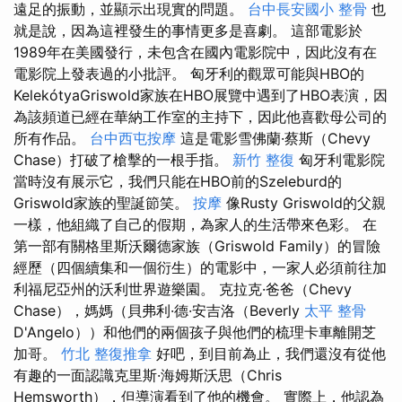
遠足的振動，並顯示出現實的問題。
台中長安國小 整骨
也
就是說，因為這裡發生的事情更多是喜劇。 這部電影於
1989年在美國發行，未包含在國內電影院中，因此沒有在
電影院上發表過的小批評。 匈牙利的觀眾可能與HBO的
KelekótyaGriswold家族在HBO展覽中遇到了HBO表演，因
為該頻道已經在華納工作室的主持下，因此他喜歡母公司的
所有作品。
台中西屯按摩
這是電影雪佛蘭·蔡斯（Chevy
Chase）打破了槍擊的一根手指。
新竹 整復
匈牙利電影院
當時沒有展示它，我們只能在HBO前的Szeleburd的
Griswold家族的聖誕節笑。
按摩
像Rusty Griswold的父親
一樣，他組織了自己的假期，為家人的生活帶來色彩。 在
第一部有關格里斯沃爾德家族（Griswold Family）的冒險
經歷（四個續集和一個衍生）的電影中，一家人必須前往加
利福尼亞州的沃利世界遊樂園。 克拉克·爸爸（Chevy
Chase），媽媽（貝弗利·德·安吉洛（Beverly
太平 整骨
D'Angelo））和他們的兩個孩子與他們的梳理卡車離開芝
加哥。
竹北 整復推拿
好吧，到目前為止，我們還沒有從他
有趣的一面認識克里斯·海姆斯沃思（Chris
Hemsworth），但導演看到了他的機會。 實際上，他認為