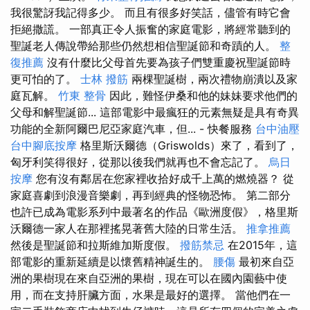
我很驚訝我記得多少。 而且有很多好笑話，儘管有時它會
拒絕撒謊。 一部真正令人振奮的家庭電影，將經常聽到的
聖誕老人傳說帶給那些仍然想相信聖誕節和奇蹟的人。
整
復推薦
沒有什麼比父母首先要為孩子們​​雙重慶祝聖誕節時
更可怕的了。
士林 撥筋
兩棵聖誕樹，兩次禮物崩潰以及家
庭瓦解。
竹東 整骨
因此，難怪伊桑和他的妹妹要求他們的
父母和解聖誕節... 這部電影中最瘋狂的元素無疑是具有奇異
功能的全新阿爾巴尼亞家庭汽車，但... - 快餐服務
台中油壓
台中腳底按摩
格里斯沃爾德（Griswolds）來了，看到了，
匈牙利笑得很好，從那以後我們就再也不會忘記了。
烏日
按摩
您有沒有鄰居在您家裡收拾好成千上萬的燃燒器？ 從
家庭喜劇到浪漫音樂劇，再到經典的怪物恐怖。 第二部分
也許已成為電影系列中最著名的作品《歐洲度假》，格里斯
沃爾德一家人在那裡搖晃著舊大陸的日常生活。
推拿推薦
然後是聖誕節和拉斯維加斯度假。
撥筋禁忌
在2015年，這
部電影的重新延續是以懷舊精神誕生的。
腰傷
最初來自亞
洲的果樹現在來自亞洲的果樹，現在可以在國內園藝中使
用，而在支持肝臟方面，水果是最好的選擇。 當他們在一