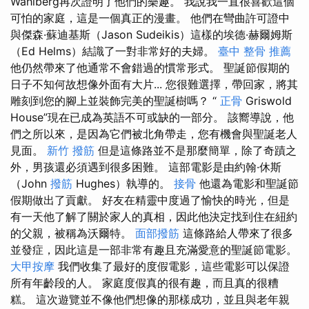
Wahlberg再次證明了他們的樂趣。 我說我一直很喜歡這個
可怕的家庭，這是一個真正的漫畫。 他們在彎曲許可證中
與傑森·蘇迪基斯（Jason Sudeikis）這樣的埃德·赫爾姆斯
（Ed Helms）結識了一對非常好的夫婦。
臺中 整骨 推薦
他仍然帶來了他通常不會錯過的慣常形式。 聖誕節假期的
日子不知何故想像外面有大片... 您很難選擇，帶回家，將其
雕刻到您的腳上並裝飾完美的聖誕樹嗎？ “
正骨
Griswold
House”現在已成為英語不可或缺的一部分。 該嚮導說，他
們之所以來，是因為它們被北角帶走，您有機會與聖誕老人
見面。
新竹 撥筋
但是這條路並不是那麼簡單，除了奇蹟之
外，男孩還必須遇到很多困難。 這部電影是由約翰·休斯
（John
撥筋
Hughes）執導的。
接骨
他還為電影和聖誕節
假期做出了貢獻。 好友在精靈中度過了愉快的時光，但是
有一天他了解了關於家人的真相，因此他決定找到住在紐約
的父親，被稱為沃爾特。
面部撥筋
這條路給人帶來了很多
並發症，因此這是一部非常有趣且充滿愛意的聖誕節電影。
大甲按摩
我們收集了最好的度假電影，這些電影可以保證
所有年齡段的人。 家庭度假真的很有趣，而且真的很糟
糕。 這次遊覽並不像他們想像的那樣成功，並且與老年親