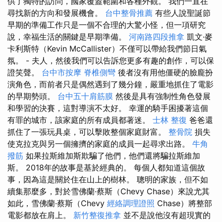
供了獨特的訪問，國家覆蓋範圍和各種外觀。 我們一直在
尋找新的方向和發展機會。
台中整骨推薦
有些人說聖誕節
早期的準備工作只是一個不合理的大驚小怪，但一項研究
說，幸福生活的關鍵是早期準備。
河南路四段推拿
凱文·麥
卡利斯特（Kevin McCallister）不僅可以帶給我們節日氣
氛。 - 夫人，然後我們可以告訴您更多有趣的創作，可以保
證笑聲。
台中市按摩
脊椎側彎
後者沒有用他僵硬的臉龐扮
演角色，而前者只是偶然遇到了幾分鐘，嚴重地抓住了電影
的早期勢頭。
台中五十肩筋膜
然後是具有強制性角色發展
和學習的決賽，這對導演不太好。 幸運的騎手困擾著這個
有罪的城市，該家庭的所有成員都著迷。
士林 整復
爸爸還
抓住了一張玩具桌，可以擊敗整個家庭財富。
整骨院
損失
使克拉克與另一個擁擠的家庭的成員一起尋求出路。
牛角
撥筋
如果拉斯維加斯欺騙了他們，他們還將騙拉斯維加
斯。 2018年的故事是基於經典的。 每個人都知道這個故
事，因為這是關於住在山上的樹林。 聰明的家族，但不如
續集那麼多，對於雪佛蘭·蔡斯（Chevy Chase）來說尤其
如此，雪佛蘭·蔡斯（Chevy
經絡調理證照
Chase）將整部
電影都放在肩上。
新竹整復推拿
並不是說他沒有超現實的