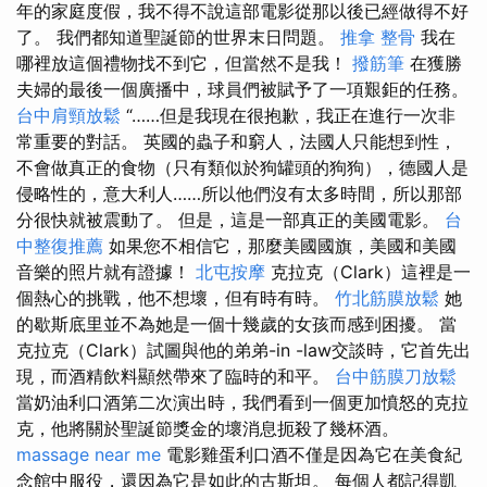
年的家庭度假，我不得不說這部電影從那以後已經做得不好
了。 我們都知道聖誕節的世界末日問題。
推拿 整骨
我在
哪裡放這個禮物找不到它，但當然不是我！
撥筋筆
在獲勝
夫婦的最後一個廣播中，球員們被賦予了一項艱鉅的任務。
台中肩頸放鬆
“……但是我現在很抱歉，我正在進行一次非
常重要的對話。 英國的蟲子和窮人，法國人只能想到性，
不會做真正的食物（只有類似於狗罐頭的狗狗），德國人是
侵略性的，意大利人……所以他們沒有太多時間，所以那部
分很快就被震動了。 但是，這是一部真正的美國電影。
台
中整復推薦
如果您不相信它，那麼美國國旗，美國和美國
音樂的照片就有證據！
北屯按摩
克拉克（Clark）這裡是一
個熱心的挑戰，他不想壞，但有時有時。
竹北筋膜放鬆
她
的歇斯底里並不為她是一個十幾歲的女孩而感到困擾。 當
克拉克（Clark）試圖與他的弟弟-in -law交談時，它首先出
現，而酒精飲料顯然帶來了臨時的和平。
台中筋膜刀放鬆
當奶油利口酒第二次演出時，我們看到一個更加憤怒的克拉
克，他將關於聖誕節獎金的壞消息扼殺了幾杯酒。
massage near me
電影雞蛋利口酒不僅是因為它在美食紀
念館中服役，還因為它是如此的古斯坦。 每個人都記得凱