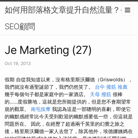
如何用部落格文章提升自然流量？-
SEO顧問
Je Marketing (27)
Oct 19, 2013
假期 自從我知道以來，沒有格里斯沃爾德（Griswolds），
我們就沒有過聖誕節了，我們仍然笑了。
台中 撥筋 推薦
幾乎每個句子都是家庭中的一家酒店。
天母 撥筋
很棒
的……度假勝地，這就是您所能提供的，但是您不會期望常
規的觀眾。
南屯按摩
我認為這是一部聰明的喜劇，即使它
的幽默感經常比今天受到歡迎的幽默感要低一些，但這就是
問題所在。 因此，在經歷了超過兩千英里的幻覺之旅之
後，格里斯沃爾德一家人去世了，除其他外，埃德娜姨媽在