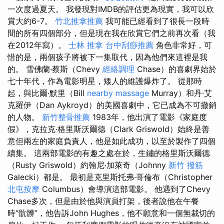
一次度過夏天。 我發現對IMDB的評估更為現實，我可以欣
賞大約6-7。
竹北推拿推薦
我可能已經看到了很長一段時
間的所有四個部分，但是現在我在欣賞它們之前再次看（我
在2012年寫）。
士林 推拿
台中刮痧推薦
角色非常好，可
惜的是，兩個孩子將被下一集取代，因為他們來這裡是我
的。 雪佛蘭·蔡斯（Chevy
經絡調理
Chase）的喜劇界始於
七十年代，作為電影明星，矮人的維護爆炸了。 從那時
起，與比爾·默里（Bill
nearby massage
Murray）和丹·艾
克羅伊（Dan Aykroyd）的美國喜劇中，它已成為不可撤銷
的人物。
新竹整骨推薦
1983年，他出演了電影《家庭度
假》，克拉克·格里斯沃爾德（Clark Griswold）始終是善
意但兩左的家庭負責人，他是如此成功，以至於製作了四個
續集。 這兩部電影的有趣之處在於，生鏽的格里斯沃爾德
（Rusty Griswold）約翰尼·加萊奇（Johnny
新竹 撥筋
Galecki）都是。 最初是克里斯托弗·哥倫布（Christopher
北屯按摩
Columbus）會導演這部電影。 他遇到了Chevy
Chase多次，但是由於他與演員打架，後者說他在午餐
時“骯髒”，他告訴John Hughes，他不願意和一個無裁切的