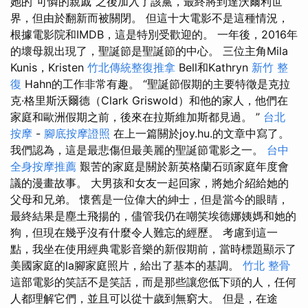
她的“可憐的親戚”之後加入了該黨，最終將到達沃爾利世
界，但由於翻新而被關閉。 但這十大電影不是這種情況，
根據電影院和IMDB，這是特別受歡迎的。 一年後，2016年
的壞母親出現了，聖誕節是聖誕節的中心。 三位主角Mila
Kunis，Kristen
竹北傳統整復推拿
Bell和Kathryn
新竹 整
復
Hahn的工作非常有趣。 “聖誕節假期的主要特徵是克拉
克·格里斯沃爾德（Clark Griswold）和他的家人，他們在
家庭和歐洲假期之前，後來在拉斯維加斯都見過。 ”
台北
按摩
-
腳底按摩證照
在上一篇關於joy.hu.的文章中寫了。
我們認為，這是最悲傷但最美麗的聖誕節電影之一。
台中
全身按摩推薦
艱苦的家庭是關於新英格蘭石頭家庭年度會
議的漫畫故事。 大男孩和女友一起回家，將她介紹給她的
父母和兄弟。 懷舊是一位偉大的紳士，但是當今的眼睛，
最終結果是塵土飛揚的，儘管我仍在嘲笑埃德娜姨媽和她的
狗，但現在幾乎沒有什麼令人難忘的經歷。 考慮到這一
點，我坐在使用經典電影音樂的新假期前，當時標題顯示了
美國家庭的la腳家庭照片，給出了基本的基調。
竹北 整骨
這部電影的笑話不是笑話，而是那些讓您低下頭的人，任何
人都理解它們，並且可以從十歲到無窮大。 但是，在途