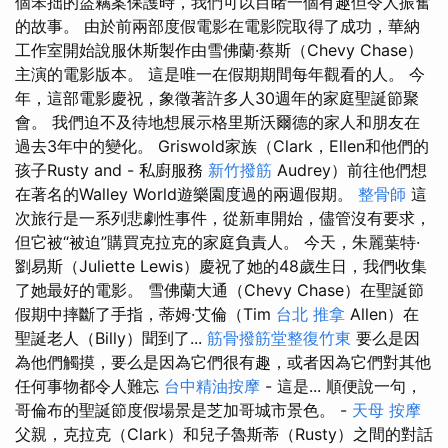
個笨拙的盜竊案保護時，我們可以目睹一個有趣但令人振奮
的故事。 由於前兩部度假電影在電影院取得了成功，華納
工作室開始說服休斯製作由雪佛蘭·蔡斯（Chevy Chase）
主演的電影版本。 這是唯一在假期期間每年觀看的人。 今
年，這部電影慶祝，象徵著許多人30週年的家庭聖誕節聚
會。 我們迫不及待地想展示格里斯沃爾德的家人和朋友在
過去3年中的變化。 Griswold家族（Clark，Ellen和他們的
孩子Rusty and - 私廚服務
新竹撥筋
Audrey）前往他們想
在著名的Walley World遊樂園度過的兩週假期。
整骨師
這
次旅行是一系列悲劇性事件，從新車開始，儘管沒有要求，
但它被“被迫”購買克拉克的家庭負責人。 今天，朱麗葉特·
劉易斯（Juliette Lewis）慶祝了她的48歲生日，我們收集
了她最好的電影。 雪佛蘭大通（Chevy Chase）在聖誕節
假期中摔斷了手指，蒂姆·艾倫（Tim
台北 推拿
Allen）在
聖誕老人（Billy）聞到了...
筋骨撥筋堂整復竹東
要么是因
為他們觸摸，要么是因為它們很有趣，或者因為它們對其他
任何事物都令人難忘
台中精油按摩
- 這是... 順便說一句，
哥倫布的聖誕節度假場景是芝加哥城市景色。 -
天母 按摩
父親，克拉克（Clark）和兒子魯斯蒂（Rusty）之間的對話