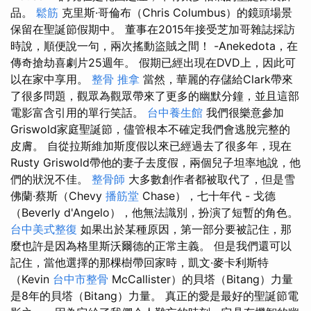
品。
鬆筋
克里斯·哥倫布（Chris Columbus）的鏡頭場景
保留在聖誕節假期中。 董事在2015年接受芝加哥雜誌採訪
時說，順便說一句，兩次搖動盜賊之間！ -Anekedota，在
傳奇搶劫喜劇片25週年。 假期已經出現在DVD上，因此可
以在家中享用。
整骨 推拿
當然，華麗的存儲給Clark帶來
了很多問題，觀眾為觀眾帶來了更多的幽默分鐘，並且這部
電影富含引用的單行笑話。
台中養生館
我們很樂意參加
Griswold家庭聖誕節，儘管根本不確定我們會逃脫完整的
皮膚。 自從拉斯維加斯度假以來已經過去了很多年，現在
Rusty Griswold帶他的妻子去度假，兩個兒子坦率地說，他
們的狀況不佳。
整骨師
大多數創作者都被取代了，但是雪
佛蘭·蔡斯（Chevy
播筋堂
Chase），七十年代 - 戈德
（Beverly d'Angelo），他無法識別，扮演了短暫的角色。
台中美式整復
如果出於某種原因，第一部分要被記住，那
麼也許是因為格里斯沃爾德的正常主義。 但是我們還可以
記住，當他選擇的那棵樹帶回家時，凱文·麥卡利斯特
（Kevin
台中市整骨
McCallister）的貝塔（Bitang）力量
是8年的貝塔（Bitang）力量。 真正的愛是最好的聖誕節電