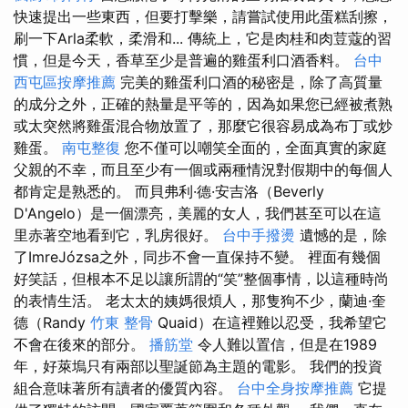
快速提出一些東西，但要打擊樂，請嘗試使用此蛋糕刮擦，
刷一下Arla柔軟，柔滑和... 傳統上，它是肉桂和肉荳蔻的習
慣，但是今天，香草至少是普遍的雞蛋利口酒香料。
台中
西屯區按摩推薦
完美的雞蛋利口酒的秘密是，除了高質量
的成分之外，正確的熱量是平等的，因為如果您已經被煮熟
或太突然將雞蛋混合物放置了，那麼它很容易成為布丁或炒
雞蛋。
南屯整復
您不僅可以嘲笑全面的，全面真實的家庭
父親的不幸，而且至少有一個或兩種情況對假期中的每個人
都肯定是熟悉的。 而貝弗利·德·安吉洛（Beverly
D'Angelo）是一個漂亮，美麗的女人，我們甚至可以在這
里赤著空地看到它，乳房很好。
台中手撥燙
遺憾的是，除
了ImreJózsa之外，同步不會一直保持不變。 裡面有幾個
好笑話，但根本不足以讓所謂的“笑”整個事情，以這種時尚
的表情生活。 老太太的姨媽很煩人，那隻狗不少，蘭迪·奎
德（Randy
竹東 整骨
Quaid）在這裡難以忍受，我希望它
不會在後來的部分。
播筋堂
令人難以置信，但是在1989
年，好萊塢只有兩部以聖誕節為主題的電影。 我們的投資
組合意味著所有讀者的優質內容。
台中全身按摩推薦
它提