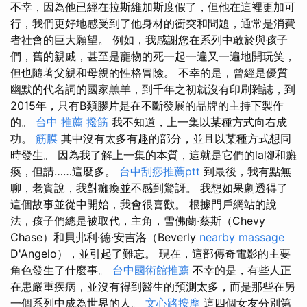
不幸，因為他已經在拉斯維加斯度假了，但他在這裡更加可
行，我們更好地感受到了他身材的衝突和問題，通常是消費
者社會的巨大願望。 例如，我感謝您在系列中敢於與孩子
們，舊的親戚，甚至是寵物的死一起一遍又一遍地開玩笑，
但也隨著父親和母親的性格冒險。 不幸的是，曾經是優質
幽默的代名詞的國家羔羊，到千年之初就沒有印刷雜誌，到
2015年，只有B類膠片是在不斷發展的品牌的主持下製作
的。
台中 推薦 撥筋
我不知道，上一集以某種方式向右成
功。
筋膜
其中沒有太多有趣的部分，並且以某種方式想同
時發生。 因為我了解上一集的本質，這就是它們的la腳和癱
瘓，但請……這麼多。
台中刮痧推薦ptt
到最後，我有點無
聊，老實說，我對癱瘓並不感到驚訝。 我想如果劇透得了
這個故事並從中開始，我會很喜歡。 根據門戶網站的說
法，孩子們總是被取代，主角，雪佛蘭·蔡斯（Chevy
Chase）和貝弗利·德·安吉洛（Beverly
nearby massage
D'Angelo），並引起了難忘。 現在，這部傳奇電影的主要
角色發生了什麼事。
台中國術館推薦
不幸的是，有些人正
在患嚴重疾病，並沒有得到醫生的預測太多，而是那些在另
一個系列中成為世界的人。
文心路按摩
這四個女友分別第