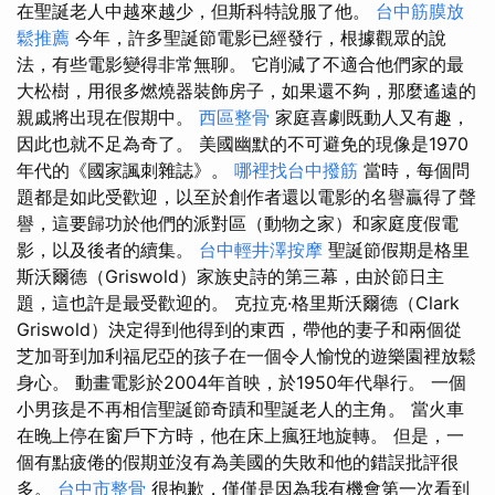
在聖誕老人中越來越少，但斯科特說服了他。
台中筋膜放
鬆推薦
今年，許多聖誕節電影已經發行，根據觀眾的說
法，有些電影變得非常無聊。 它削減了不適合他們家的最
大松樹，用很多燃燒器裝飾房子，如果還不夠，那麼遙遠的
親戚將出現在假期中。
西區整骨
家庭喜劇既動人又有趣，
因此也就不足為奇了。 美國幽默的不可避免的現像是1970
年代的《國家諷刺雜誌》。
哪裡找台中撥筋
當時，每個問
題都是如此受歡迎，以至於創作者還以電影的名譽贏得了聲
譽，這要歸功於他們的派對區（動物之家）和家庭度假電
影，以及後者的續集。
台中輕井澤按摩
聖誕節假期是格里
斯沃爾德（Griswold）家族史詩的第三幕，由於節日主
題，這也許是最受歡迎的。 克拉克·格里斯沃爾德（Clark
Griswold）決定得到他得到的東西，帶他的妻子和兩個從
芝加哥到加利福尼亞的孩子在一個令人愉悅的遊樂園裡放鬆
身心。 動畫電影於2004年首映，於1950年代舉行。 一個
小男孩是不再相信聖誕節奇蹟和聖誕老人​​的主角。 當火車
在晚上停在窗戶下方時，他在床上瘋狂地旋轉。 但是，一
個有點疲倦的假期並沒有為美國的失敗和他的錯誤批評很
多。
台中市整骨
很抱歉，僅僅是因為我有機會第一次看到