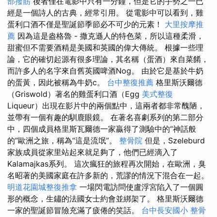
部撥筋
後者僅在電影中只有一分鐘，但是它的手勢之一已
經是一個詩人的古典，經常引用。 從電影中可以看到，雞
蛋利口酒不僅是聖誕節季節必不可少的元素！
大里按摩推
薦
因為這是盎格魯 - 撒克遜人的特色菜，所以這種柔滑，
甜蜜但不需要酒精是美國和英國的偉大傳統。 根據一些理
論，它的確切起源有很多理論，其名稱（蛋酒）來自菜餚，
而許多人的名字來自舊英國啤酒Nog。 由於它是基於牛奶
的蛋黃，因此被稱為牛奶c。
台中整復推薦
格里斯沃爾德
（Griswold）著名的雞蛋利口酒（Egg
美式整復
Liqueur）出現在影片中的兩個點中，這兩者都非常醜陋，
並帶有一個有趣的馴鹿眼鏡。 在著名喜劇系列的第二部分
中，四個成員格里斯瓦爾德一家贏得了測驗中的“神話般
的”歐洲之旅，稱為“這是流氓”。
整骨院
但是，Szeleburd
家族成員從家里站起來就足夠了，他們已經滴入了
Kalamajkas系列。 這次瘋狂的旅程再次開始，在歐洲，臭
名昭著的美國家庭在許多新的，荒謬的情況下混合在一起。
明道花園城整復推拿
一場閃電訪問使盧浮宮陷入了一個圓
形的概念，生鏽的法國女士約會並綁架了。 格里斯沃爾德
一家的聖誕節冒險充滿了疲倦的笑話。
台中長安國小 整骨