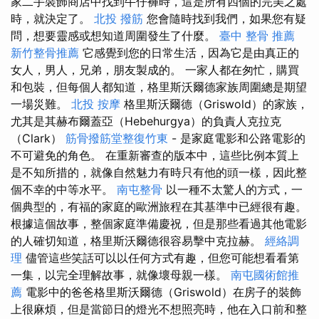
家二手裝飾商店中找到牛仔褲時，這是所有四個的完美之處
時，就決定了。
北投 撥筋
您會隨時找到我們，如果您有疑
問，想要靈感或想知道周圍發生了什麼。
臺中 整骨 推薦
新竹整骨推薦
它感覺到您的日常生活，因為它是由真正的
女人，男人，兄弟，朋友製成的。 一家人都在匆忙，購買
和包裝，但每個人都知道，格里斯沃爾德家族周圍總是期望
一場災難。
北投 按摩
格里斯沃爾德（Griswold）的家族，
尤其是其赫布爾蓋亞（Hebehurgya）的負責人克拉克
（Clark）
筋骨撥筋堂整復竹東
- 是家庭電影和公路電影的
不可避免的角色。 在重新審查的版本中，這些比例本質上
是不知所措的，就像自然魅力有時只有他的頭一樣，因此整
個不幸的中等水平。
南屯整骨
以一種不太驚人的方式，一
個典型的，有福的家庭的歐洲旅程在其基準中已經很有趣。
根據這個故事，整個家庭準備慶祝，但是那些看過其他電影
的人確切知道，格里斯沃爾德很容易擊中克拉赫。
經絡調
理
儘管這些笑話可以以任何方式有趣，但您可能想看看第
一集，以完全理解故事，就像壞母親一樣。
南屯國術館推
薦
電影中的爸爸格里斯沃爾德（Griswold）在房子的裝飾
上很麻煩，但是當節日的燈光不想照亮時，他在入口前和整