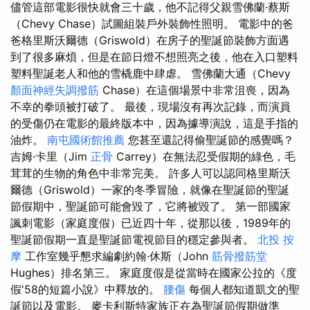
儘管這部電影很快就會三十歲，他不記得父親雪佛蘭·蔡斯
（Chevy Chase）試圖組裝戶外裝飾性照明。 電影中的爸
爸格里斯沃爾德（Griswold）在房子的聖誕節裝飾方面遇
到了很多麻煩，但是在節日燈不想照亮之後，他在入口塑料
塑料聖誕老人和他的雪橇鹿中肆虐。 雪佛蘭大通（Chevy
顏面神經失調撥筋
Chase）在這個場景中非常沮喪，因為
不幸的拳頭被打破了。 最後，現場沒有再次記錄，而演員
的受傷仍在電影的最終版本中，因為據導演說，這是手指的
油炸。
南屯國術館推薦
您甚至還記得偷聖誕節的感覺嗎？
吉姆·卡里（Jim
正骨
Carrey）在無法忍受假期的綠色，毛
茸茸的生物的角色中非常完美。 許多人可以認同格里斯沃
爾德（Griswold）一家的冬季冒險，就像在聖誕節的聖誕
節假期中，聖誕節可能會毀了，它將被毀了。 第一部國家
諷刺電影（家庭度假）已近四十年，從那以後，1989年的
聖誕節假期一直是聖誕節電視節目的穩定參與者。
北投 按
摩
工作室幾乎懇求編劇約翰·休斯（John
筋骨撥筋堂
Hughes）排名第三。 家庭度假是從當時在國家公拉的《度
假'58的短篇小說》中釋放的。
腰傷
每個人都知道凱文的聖
誕節以及電影。 麥卡利斯特家族正在為聖誕節假期做準