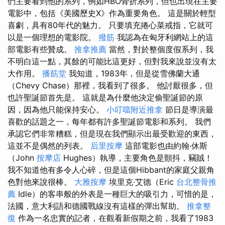
們主要看到他的系列，例如HBO骨折系列，但也出現在主要
電影中，包括《美國歷史X》作為重要角色。 這是關於輕型
喜劇，具有80年代的魅力。 只要填充捲心菜戒指，它就可
以是一個理想的電影院。
撥筋
我認為在匈牙利網站上的這
部電影有些贊成。
推拿推薦
當然，對於整個度假系列，我
不明白這一點，其餘的可能比這更好，但對我來說並沒有太
大作用。
播筋堂
我知道，1983年，但是從雪佛蘭大通
（Chevy Chase）那裡，我看到了很多。 他討厭很多，但
也許聖誕節首先是。 這就是為什麼他決定偷聖誕節的原
因，因為他只能保持安心。
小叮噹附近推拿
節日是導演最
喜歡的話題之一，每年都有許多聖誕節電影和系列。 我們
承認它們非常糟糕，但是現在我們顯示出最受歡迎的東西，
這並不是偶然的列表。
后里按摩
這部電影也由約翰·休斯
（John
按摩店
Hughes）執導，主要角色是顫抖，竊賊！
我不知道他有多令人心碎，但是這個Hibbant的家庭父親角
色對他來說很棒。
大雅按摩
埃里克·艾德（Eric
台北整骨推
薦
Idle）的客串般的外表是一種巨大的吸引力，可惜的是，
法國，意大利語和德國戰線沒有這樣的彈出幫助。
推拿整
復
作為一名忠實的記者，在觀看新假期之前，我看了1983