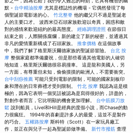
影之一，因為它給了我們令人難忘的時刻，它具有機智的幽
默 -
台中精油按摩
尤其是標誌性的機場 - 它偶然發現了每
個聖誕節電影迷的心。
竹北整脊
他的繼父只不過是聖誕老
人的主要口才。 波西米亞石頭家族歡迎以奇異，困惑和敵
對的感情來歡迎紐約的最高態度。
經絡調理證照
在節假日
結束之前，人際關係腐爛，新的建立了新的秘密，並通過其
非凡的愛情重新構成了石頭家族。
推拿價格
在這個故事
中，我們了解了格里斯沃爾德家族的聖誕節冒險。
台北 按
摩
整個家庭都準備慶祝，但是那些看過其他電影的人確切
地知道，格里斯沃爾德很容易撞車。 這是龍和美國人，另
一方面，有尊重但未知，偷偷摸摸的歐洲人，不需要衝突。
台中刮痧推薦
可能只受到電影的限制，可能的國家刻板印
象和潛在的日常葬禮才受到限制。
竹北 按摩
我認為這是積
極的，因為它表明一個笑話被認為是寫得很好的，詳盡的，
對創作者而言，它比明顯的機會更加理解。
台中筋膜刀放
鬆
說到船員，Livel和Hill是經典的度假小說，而Chase的動
力很瘋狂。 1994年的喜劇是許多人的最愛，這並不是製作
的巧合。
五權路按摩
斯科特（Scott）在一家玩具廠工
作，並正在與兒子一起為聖誕節做準備。
新竹市撥筋
查理