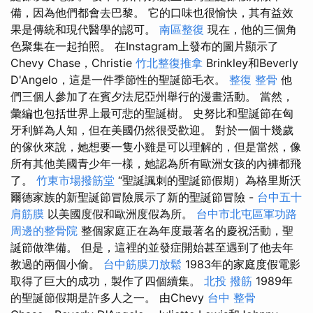
備，因為他們都會去巴黎。 它的口味也很愉快，其有益效
果是傳統和現代醫學的認可。
南區整復
現在，他的三個角
色聚集在一起拍照。 在Instagram上發布的圖片顯示了
Chevy Chase，Christie
竹北整復推拿
Brinkley和Beverly
D'Angelo，這是一件季節性的聖誕節毛衣。
整復 整骨
他
們三個人參加了在賓夕法尼亞州舉行的漫畫活動。 當然，
彙編也包括世界上最可悲的聖誕樹。 史努比和聖誕節在匈
牙利鮮為人知，但在美國仍然很受歡迎。 對於一個十幾歲
的傢伙來說，她想要一隻小雞是可以理解的，但是當然，像
所有其他美國青少年一樣，她認為所有歐洲女孩的內褲都飛
了。
竹東市場撥筋堂
“聖誕諷刺的聖誕節假期）為格里斯沃
爾德家族的新聖誕節冒險展示了新的聖誕節冒險 -
台中五十
肩筋膜
以美國度假和歐洲度假為所。
台中市北屯區軍功路
周邊的整骨院
整個家庭正在為年度最著名的慶祝活動，聖
誕節做準備。 但是，這裡的並發症開始甚至遇到了他去年
教過的兩個小偷。
台中筋膜刀放鬆
1983年的家庭度假電影
取得了巨大的成功，製作了四個續集。
北投 撥筋
1989年
的聖誕節假期是許多人之一。 由Chevy
台中 整骨