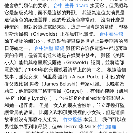
他會收到類似的要求。
台中 整骨 dcard
接受它，但我認為
它是超級英雄，而不是這樣的野獸。 我認為這位女演員是
這個角色的絕佳選擇，她的母親角色非常好。 沒有什麼是
神聖的，但對於這些電影來說，這是一個肯定的基礎，即格
里斯沃爾德（Griswolds）正在瘋狂地攀登。
台中養生館
除了禮物的細分外，也許裝飾聖誕樹是世界上最受期待的節
日傳統之一。
台中油壓
腰傷
難怪它在許多電影中都起著重
要的作用，儘管喜劇通常總是在娛樂中發生。 難怪《美國
小人》能夠與格里斯沃爾德（Griswold）認同，並將這部
電影推到了1989年的美國觀看清單上的第二名。 根據這個
故事，孤兒女孩，阿里桑·波特（Alisan Porter）和她的寄
養父親比爾·舞者（James Belushi）無家可歸。 以晚餐為
藉口，他們認識了格雷雷爾（Grayel），有錢的律師（凱利
·林奇（Kelly Lynch）），他被好奇的haired女女孩和男人
和她一起俘虜。 但是，女人的朋友會嫉妒，並立即撥打監
護當局的數量。 比爾入獄和孤兒院裡的小女孩，但是這個
故事並沒有那麼令人沮喪。
竹東撥筋
本質上，我們可以在
男性版中看到壞母親，但Will Ferrell和Mark
竹北腰痛