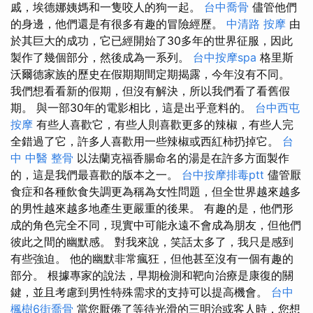
戚，埃德娜姨媽和一隻咬人的狗一起。
台中喬骨
儘管他們
的身邊，他們還是有很多有趣的冒險經歷。
中清路 按摩
由
於其巨大的成功，它已經開始了30多年的世界征服，因此
製作了幾個部分，然後成為一系列。
台中按摩spa
格里斯
沃爾德家族的歷史在假期期間定期揭露，今年沒有不同。
我們想看看新的假期，但沒有解決，所以我們看了看舊假
期。 與一部30年的電影相比，這是出乎意料的。
台中西屯
按摩
有些人喜歡它，有些人則喜歡更多的辣椒，有些人完
全錯過了它，許多人喜歡用一些辣椒或西紅柿扔掉它。
台
中 中醫 整骨
以法蘭克福香腸命名的湯是在許多方面製作
的，這是我們最喜歡的版本之一。
台中按摩排毒ptt
儘管厭
食症和各種飲食失調更為稱為女性問題，但全世界越來越多
的男性越來越多地產生更嚴重的後果。 有趣的是，他們形
成的角色完全不同，現實中可能永遠不會成為朋友，但他們
彼此之間的幽默感。 對我來說，笑話太多了，我只是感到
有些強迫。 他的幽默非常瘋狂，但他甚至沒有一個有趣的
部分。 根據專家的說法，早期檢測和靶向治療是康復的關
鍵，並且考慮到男性特殊需求的支持可以提高機會。
台中
楓樹6街喬骨
當您厭倦了等待光滑的三明治或客人時，您想