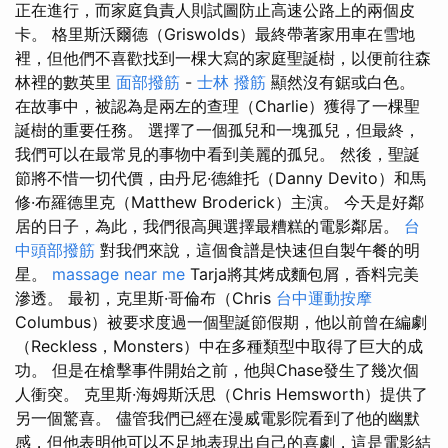
正在進行，而家庭負責人則試圖防止高速公路上的兩個皮
卡。 格里斯沃爾德（Griswolds）最終帶著家用車在雪地
裡，但他們不喜歡找到一棵大寫的家庭聖誕樹，以便前往森
林裡的數英里
面部撥筋
-
士林 撥筋
顯然沒有鋸或白色。
在故事中，被認為是兩左的查理（Charlie）獲得了一棵聖
誕樹的重要任務。 選擇了一個孤兒和一塊孤兒，但最終，
我們可以在最常見的事物中看到美麗的孤兒。 然後，聖誕
節將不惜一切代價，由丹尼·德維托（Danny Devito）和馬
修·布羅德里克（Matthew Broderick）主演。 今天是好鄰
居的日子，為此，我們很高興選擇最糟糕的電影鄰居。
台
中頭部撥筋
對我們來說，這個食譜是快速但自製午餐的明
星。
massage near me
Tarja將其烤成麵包屑，香料完美
滲透。 最初，克里斯·哥倫布（Chris
台中運動按摩
Columbus）被要求度過一個聖誕節假期，他以前曾在編劇
（Reckless，Monsters）中在多種類型中取得了巨大的成
功。 但是在槍擊事件開始之前，他與Chase發生了幾次個
人衝突。 克里斯·海姆斯沃思（Chris Hemsworth）提供了
另一個驚喜。 儘管我們已經在漫威電影院看到了他的幽默
感，但他表明他可以不足地表現出自己的喜劇，這是電影結