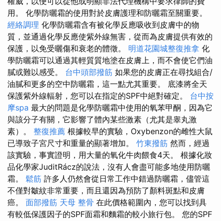
權威，以便可以從他或明顯非法代理機構中要求律師的費
用。 化學防曬霜的使用對於皮膚護理和防曬霜至關重要。
經絡調理
化學防曬霜含有被化學反應吸收到皮膚中的物
質，並通過化學反應使紫外線無害，從而為皮膚提供有效的
保護，以免受曬傷和衰老的體徵。
明道花園城整復推拿
化
學防曬霜可以通過其輕質質地塗在皮膚上，而不會使它們油
膩或難以感受。
台中頭部撥筋
如果您的皮膚正在尋找組合/
油膩和更多的空中防曬霜，這一點尤其重要。 底漆將全天
保護紫外線輻射，您可以在指定的SPF中絕對確定。
台中按
摩spa
最大的問題是化學防曬霜中使用的氧苯甲酮，因為它
與該分子有關，它影響了體內某些激素（尤其是睾丸激
素）。
整復推薦
根據較早的實驗，Oxybenzon的雌性大鼠
已導致子宮尺寸和重量的顯著增加。
竹東撥筋
然而，經過
該實驗，事實證明，用大量的氧化牛肉餵食4天。 根據化妝
品化學家JuditRácz的說法，沒有人會盡可能多地使用防曬
霜。
鬆筋
許多人仍然會從日常工作中錯過防曬霜，儘管這
不僅對皺紋非常重要，而且還因為預防了顏料斑點和皮膚
癌。
面部撥筋
天母 整骨
在此價格範圍內，您可以找到具
有較低保護因子的SPF面霜和麵霜的較小旅行包。 您的SPF