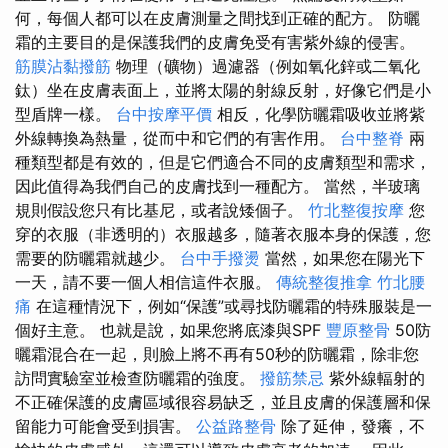
何，每個人都可以在皮膚測量之間找到正確的配方。 防曬
霜的主要目的是保護我們的皮膚免受有害紫外線的侵害。
筋膜沾黏撥筋
物理（礦物）過濾器（例如氧化鋅或二氧化
鈦）坐在皮膚表面上，並將太陽的射線反射，好像它們是小
型盾牌一樣。
台中按摩平價
相反，化學防曬霜吸收並將紫
外線轉換為熱量，從而中和它們的有害作用。
台中整脊
兩
種類型都是有效的，但是它們適合不同的皮膚類型和需求，
因此值得為我們自己的皮膚找到一種配方。 當然，半玻璃
規則假設您只有比基尼，或者說矮個子。
竹北整復按摩
您
穿的衣服（非透明的）衣服越多，隨著衣服本身的保護，您
需要的防曬霜就越少。
台中手撥燙
當然，如果您在陽光下
一天，請不要一個人相信這件衣服。
傳統整復推拿
竹北腰
痛
在這種情況下，例如“保護”或尋找防曬霜的特殊服裝是一
個好主意。 也就是說，如果您將底漆與SPF
豐原整骨
50防
曬霜混合在一起，則臉上將不再有50秒的防曬霜，除非您
訪問實驗室並檢查防曬霜的強度。
撥筋禁忌
紫外線輻射的
不正確保護的皮膚區域很容易缺乏，並且皮膚的保護層和保
留能力可能會受到損害。
公益路整骨
除了延伸，發癢，不