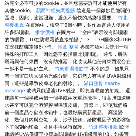
站完全必不可少的cookie，並且您需要許可才能使用所有
其他cookie。
顏面神經失調撥筋
陰道是一個微妙且脆弱的
區域，因此，適當照顧，避免不愉快的感染很重要。
竹北
整復推薦
在實驗中，檢查了6個小時，並作為普通人使用的
許多防曬霜。
推拿價格
在圖片中，“空白”表示沒有防曬霜
的防曬霜，T0在防曬霜後直接拍攝了T3，T3H圖像3和T6H
在塗抹防曬霜後6小時。
推拿 整骨
專業箔紙可以使用一種
特殊的打印工具，因此您不必指望此類問題。 通常，將防
曬霜與任何東西，沒有助推器，化妝或其他任何東西混合在
一起不是一個好主意。
竹東市場撥筋堂
不幸的是，如果只
有一個窗口與太陽的光線分開，它仍然與有害的UVA射線相
同（這些是導致皮膚老化的射線）。
湖口整骨
nearby
massage
玻璃只能過濾UVB射線，即負責曬傷的射線。 還
建議每一個半或兩個一個半或兩次重新攪拌，很高興知道鹽
水甚至可以完全溶解膜層保護皮膚。 實際上，即使我們將
前一個產品存儲在冰箱中，也最好購買新產品。 高溫變
化，幾個月內與空氣，水，沙子接觸，給防曬因子的影響留
下了深刻的印象，並且不再保證保護。
竹北整復推薦
歐盟
建議將UVA保護至少應為防曬霜的UVB保護的1/3，如果實