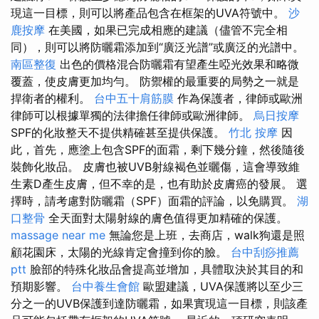
現這一目標，則可以將產品包含在框架的UVA符號中。
沙
鹿按摩
在美國，如果已完成相應的建議（儘管不完全相
同），則可以將防曬霜添加到“廣泛光譜”或廣泛的光譜中。
南區整復
出色的價格混合防曬霜有望產生啞光效果和略微
覆蓋，使皮膚更加均勻。 防禦權的最重要的局勢之一就是
捍衛者的權利。
台中五十肩筋膜
作為保護者，律師或歐洲
律師可以根據單獨的法律擔任律師或歐洲律師。
烏日按摩
SPF的化妝整天不提供精確甚至提供保護。
竹北 按摩
因
此，首先，應塗上包含SPF的面霜，剩下幾分鐘，然後隨後
裝飾化妝品。 皮膚也被UVB射線褐色並曬傷，這會導致維
生素D產生皮膚，但不幸的是，也有助於皮膚癌的發展。 選
擇時，請考慮對防曬霜（SPF）面霜的評論，以免購買。
湖
口整骨
全天面對太陽射線的膚色值得更加精確的保護。
massage near me
無論您是上班，去商店，walk狗還是照
顧花園床，太陽的光線肯定會撞到你的臉。
台中刮痧推薦
ptt
臉部的特殊化妝品會提高並增加，具體取決於其目的和
預期影響。
台中養生會館
歐盟建議，UVA保護將以至少三
分之一的UVB保護到達防曬霜，如果實現這一目標，則該產