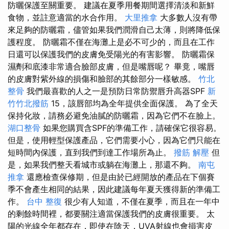
防曬保護至關重要。 建議在夏季用餐期間選擇清淡和新鮮
食物，並註意適當的水合作用。
大里推拿
大多數人沒有帶
來足夠的防曬霜，儘管如果我們潤滑自己太薄，則將降低保
護程度。 防曬霜不僅在海灘上是必不可少的，而且在工作
日還可以保護我們的皮膚免受陽光的有害影響。 防曬霜保
濕劑和底漆非常適合臉部皮膚，但是嘴唇呢？ 畢竟，嘴唇
的皮膚對紫外線的損傷和臉部的其餘部分一樣敏感。
竹北
整骨
我們最喜歡的人之一是預防日常防禦唇升高器SPF
新
竹竹北撥筋
15，該唇部均為全年提供全面保護。 為了全天
保持化妝，請務必避免油膩的防曬霜，因為它們不在臉上。
湖口整骨
如果您購買含SPF的準備工作，請確保它很容易。
但是，使用輕型保護產品，它們需要小心，因為它們只能在
短時間內保護，直到我們到達工作場所為止。
撥筋 解壓
但
是，如果我們整天看城市或躺在海灘上，那還不夠。
南屯
推拿
還應檢查保修期，但是由於已經開放的產品在下個賽
季不會產生相同的結果，因此建議每年夏天獲得新的準備工
作。
台中 整復
很少有人知道，不僅在夏季，而且在一年中
的剩餘時間裡，都要關注適當保護我們的皮膚很重要。 太
陽的光線全年都存在，即使在陰天，UVA射線也會損害皮