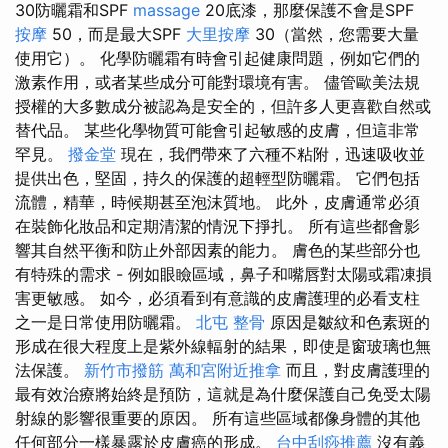
30防曬霜和SPF
massage
20底漆，那麼保護不會是SPF
按摩
50，而是最大SPF
大里按摩
30（當然，您需要大量
使用它）。 化學防曬霜有時會引起健康問題，例如它們的
激素作用，或者某些成分可能對環境有害。 儘管歐美法規
授權的大多數成分被認為是安全的，但許多人更喜歡自然或
替代品。 某些化學物質可能會引起敏感的皮膚，但這非常
罕見。
撥金堂
現在，我們帶來了六種不粘附，迅速吸收並
提供出色，堅固，持久的保護的超輕型防曬霜。 它們包括
流體，精華，時候期甚至泡沫質地。 此外，皮膚通常必須
在裝飾化妝品和定期清潔的情況下掙扎。 所有這些都會影
響其自然平衡和防止外部因素的能力。 膚色的某些部分也
有特殊的需求 - 例如眼瞼區域，鼻子和嘴唇對太陽或霜凍損
害更敏感。 如今，必須看到有意識的皮膚護理的必看支柱
之一是日常使用防曬霜。
北屯 整骨
原因是皺紋和色素斑的
形成在很大程度上是紫外線輻射的結果，即使是窗玻璃也無
法保護。
新竹市撥筋
萬和宮附近推拿
而且，對皮膚護理的
最有效治療將始終是預防，這就是為什麼保護自己免受太陽
射線的影響很重要的原因。 所有這些區域都像身體的其他
任何部分一樣暴露於皮膚癌的形成。
台中刮痧推薦
沒有義