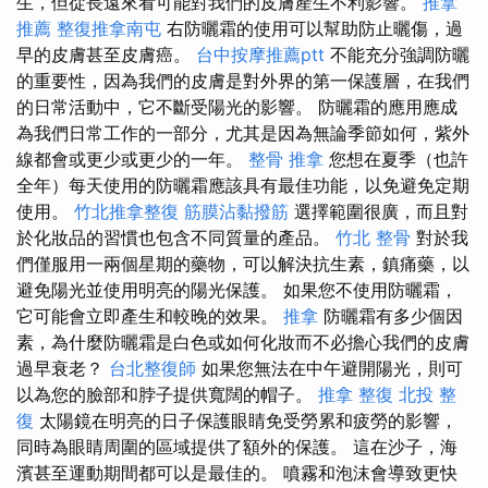
生，但從長遠來看可能對我們的皮膚產生不利影響。
推拿
推薦
整復推拿南屯
右防曬霜的使用可以幫助防止曬傷，過
早的皮膚甚至皮膚癌。
台中按摩推薦ptt
不能充分強調防曬
的重要性，因為我們的皮膚是對外界的第一保護層，在我們
的日常活動中，它不斷受陽光的影響。 防曬霜的應用應成
為我們日常工作的一部分，尤其是因為無論季節如何，紫外
線都會或更少或更少的一年。
整骨 推拿
您想在夏季（也許
全年）每天使用的防曬霜應該具有最佳功能，以免避免定期
使用。
竹北推拿整復
筋膜沾黏撥筋
選擇範圍很廣，而且對
於化妝品的習慣也包含不同質量的產品。
竹北 整骨
對於我
們僅服用一兩個星期的藥物，可以解決抗生素，鎮痛藥，以
避免陽光並使用明亮的陽光保護。 如果您不使用防曬霜，
它可能會立即產生和較晚的效果。
推拿
防曬霜有多少個因
素，為什麼防曬霜是白色或如何化妝而不必擔心我們的皮膚
過早衰老？
台北整復師
如果您無法在中午避開陽光，則可
以為您的臉部和脖子提供寬闊的帽子。
推拿 整復
北投 整
復
太陽鏡在明亮的日子保護眼睛免受勞累和疲勞的影響，
同時為眼睛周圍的區域提供了額外的保護。 這在沙子，海
濱甚至運動期間都可以是最佳的。 噴霧和泡沫會導致更快