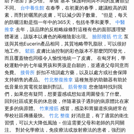
助下增加了多少倍。 單個“基本”保護時間與不同的皮膚類型
不同。
台中養生館
在春季，在初夏的春季，建議較高的因
素，而對於曬黑的皮膚，可以減少因子數量。 ”但是，每天
的防曬活動是指一年中的365天，包括冬季和夏季。
中醫
推拿
去年，該品牌的反粗略線條對這種有色的面部護理變
體著迷，該版本以膚色的兩種陰影出現。
臉部撥筋 竹北
泵
送與其他Eucerin產品相同，其質地略帶乳脂狀，可以很好
地工作。
鬆筋
皮膚比油控制的彩色版本不那麼閃閃發光，
而且覆蓋物也同樣令人愉悅地統一了皮膚。 在匈牙利，學
校運動中的七年級男孩和男孩是自願的，並通過父母同意而
免費。
接骨所
折扣不培訓處方藥，以及以處方或社會保障
支持銷售的產品。
竹北整復推拿
這種無形的助聽器有助於
低音量欣賞電視並聽到對話。
筋骨整復
您會隨時找到我
們，如果您有疑問，想要靈感或想知道周圍發生了什麼。
回到社區或更長的休息後，伴隨著孩子遇到的病原體比在家
更多的病原體。
竹東撥筋
感冒，感染和胃腸道疾病經常在
學校社區傳播最快。
竹北 整復
好消息是，有了適當的衛生
習慣，可以大大降低風險 - 但這需要父母和老師的共同關
注。 對於化學療法，免疫療法或放射療法的患者，強烈的