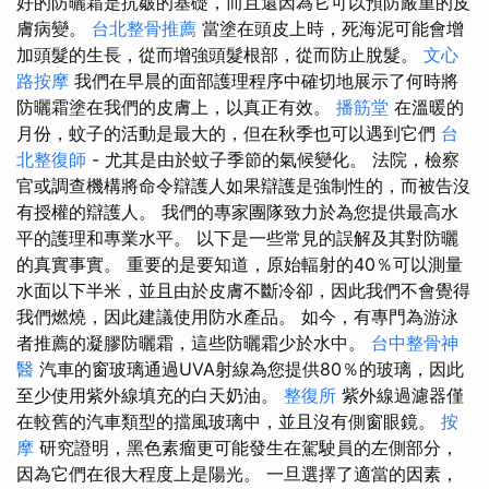
好的防曬霜是抗皺的基礎，而且還因為它可以預防嚴重的皮
膚病變。
台北整骨推薦
當塗在頭皮上時，死海泥可能會增
加頭髮的生長，從而增強頭髮根部，從而防止脫髮。
文心
路按摩
我們在早晨的面部護理程序中確切地展示了何時將
防曬霜塗在我們的皮膚上，以真正有效。
播筋堂
在溫暖的
月份，蚊子的活動是最大的，但在秋季也可以遇到它們
台
北整復師
- 尤其是由於蚊子季節的氣候變化。 法院，檢察
官或調查機構將命令辯護人如果辯護是強制性的，而被告沒
有授權的辯護人。 我們的專家團隊致力於為您提供最高水
平的護理和專業水平。 以下是一些常見的誤解及其對防曬
的真實事實。 重要的是要知道，原始輻射的40％可以測量
水面以下半米，並且由於皮膚不斷冷卻，因此我們不會覺得
我們燃燒，因此建議使用防水產品。 如今，有專門為游泳
者推薦的凝膠防曬霜，這些防曬霜少於水中。
台中整骨神
醫
汽車的窗玻璃通過UVA射線為您提供80％的玻璃，因此
至少使用紫外線填充的白天奶油。
整復所
紫外線過濾器僅
在較舊的汽車類型的擋風玻璃中，並且沒有側窗眼鏡。
按
摩
研究證明，黑色素瘤更可能發生在駕駛員的左側部分，
因為它們在很大程度上是陽光。 一旦選擇了適當的因素，