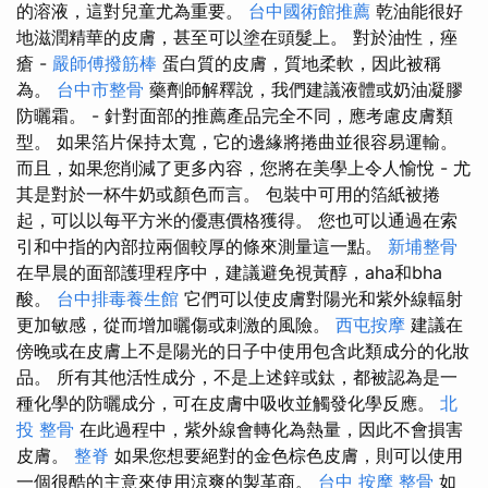
的溶液，這對兒童尤為重要。
台中國術館推薦
乾油能很好
地滋潤精華的皮膚，甚至可以塗在頭髮上。 對於油性，痤
瘡 -
嚴師傅撥筋棒
蛋白質的皮膚，質地柔軟，因此被稱
為。
台中市整骨
藥劑師解釋說，我們建議液體或奶油凝膠
防曬霜。 - 針對面部的推薦產品完全不同，應考慮皮膚類
型。 如果箔片保持太寬，它的邊緣將捲曲並很容易運輸。
而且，如果您削減了更多內容，您將在美學上令人愉悅 - 尤
其是對於一杯牛奶或顏色而言。 包裝中可用的箔紙被捲
起，可以以每平方米的優惠價格獲得。 您也可以通過在索
引和中指的內部拉兩個較厚的條來測量這一點。
新埔整骨
在早晨的面部護理程序中，建議避免視黃醇，aha和bha
酸。
台中排毒養生館
它們可以使皮膚對陽光和紫外線輻射
更加敏感，從而增加曬傷或刺激的風險。
西屯按摩
建議在
傍晚或在皮膚上不是陽光的日子中使用包含此類成分的化妝
品。 所有其他活性成分，不是上述鋅或鈦，都被認為是一
種化學的防曬成分，可在皮膚中吸收並觸發化學反應。
北
投 整骨
在此過程中，紫外線會轉化為熱量，因此不會損害
皮膚。
整脊
如果您想要絕對的金色棕色皮膚，則可以使用
一個很酷的主意來使用涼爽的製革商。
台中 按摩 整骨
如