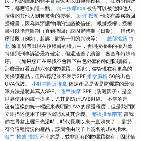
民，他的國家的領事官員也可以由律師授權。）在所有情況
下，都應通知這一點。
台中按摩spa
被告可以被他和他人
授權的其他人剝奪被告的授權。
新竹 按摩
他沒有義務撤回
授權書，因為與辯護律師的協議被信任。 根據授權，授權
書可以指無限期（直到撤回）或固定時期（日期），指代程
序階段（例如，起訴，對第一例的判決等）。
臉部撥筋 竹
北
除非另有出現在授權書的權力中，否則授權書的權力應
持續到刑事訴訟最終確定，但還涵蓋了續簽，審查和特殊程
序。 （如果您正在尋找不會留下白色外套的物理防曬霜，
那麼最好看五顏六色的防曬霜。 因此，儘管現在有更高的
受保護產品，但PA標記並不表示SPF
推拿價格
50的出色
UVA保護。
小叮噹附近推拿
確定產品是否是防曬霜的最簡
單方法是將其寫入SPF。
逢甲按摩
SPF（防曬因子）是全
世界使用的統一提名，尤其是防止UVB射線。 不幸的是，
沒有這樣的統一標記來表明對UVA的保護程度，但是我們將
立即描述使用了哪些標記以及其含義。
整復推拿南屯
當我
們在骨盆上曬日光浴時，時代長期以來一直消失了。 對於
符合這種情況的產品，該屬性由瓶子上簽名的UVA指示。
台中 推薦 撥筋
不幸的是，並非所有的防曬霜都有，因此值