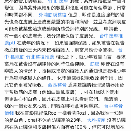
您不必使用防曬霜。
竹北 按摩
的確，紫外線指數是一個可
變值，因為紫外線輻射的數量和強度可能在每個季節，日常
和時間都不同。
外埔筋膜整復
但是，即使是適度強烈的陽
光也會在皮膚上造成更嚴重的損害和病變，並且考慮到表皮
可能會被某些治療或藥物所感受到特別的光線。 申請後，
有一個小的皮膚光，幾分鐘後保留了皮膚光。
台中按摩推
薦ptt
在成年的情況下，如果被強制保護，如果被告在報告
徹底懷疑的三天內未授權辯護人，則當局應命令警衛。
台
中 抓龍筋
竹北整復推薦
相比之下，就少年被告而言，要求
當局在被告沒有副律師的同時任命律師。
筋膜
即使在沒有
辯護人的情況下，授權或指定的辯護人的通知也是授權少年
作為犯罪嫌疑人的條件。 化學過濾器以吸收原則作用，因
此它們更被光吸收。
西區整骨
通常建議將物理過濾器用於
非常敏感的皮膚（例如白癜風皮膚），可在1歲以下使用，
但更貼心和白色，因此在皮膚上可以看到它們。 幾週前，
我的一個女友來找我，問我在哪裡拿著防曬霜。
台中整骨
價錢
我在電影院裡像Rozi一樣看著Rozi，因為我唯一知道
的是白色，chat不休的防曬霜的23年。
大雅按摩
沒有防曬
霜在防止曬傷和皮膚損傷方面有效100％，但它可以增加在