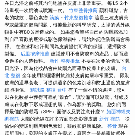
在日光浴之前將其均勻地塗在皮膚上非常重要。 每1.5-2小
時重複一次奶油或噴灑一次。
竹東整骨推薦
顏料斑點，古
老的皺紋，黑色素瘤
筋膜
-
竹東整復推拿
這是三種皮膚美
學或嚴重的健康問題，根據最新的科學研究，太陽的紫外線
輻射中有80％是造成的。 如果您希望將自己的防曬霜添加
到自己喜歡的底漆或彩色保濕霜中，請始終記住防曬霜會稀
釋。 在游泳和出汗期間為皮膚提供可靠的保護，選擇防水
製備。
后里按摩推薦
建議使用不含防腐劑的產品，從而避
免過多的人造物料。
新竹 整復推拿
不要在次要的情況下曬
日光浴，因為化妝品會由於陽光而導致皮膚上的皮膚。
台
北 整復
全年使用防曬霜對於維持皮膚健康非常重要。 限制
皮膚的過早衰老，可提供過多的色素沉著和防止過度的皮膚
細胞損傷。
精誠路 整復 台中
有了一個不錯的選擇，您可
以在化妝品中獲得可靠的“穀倉”，該設備可以滋潤，舒緩皮
膚或在化妝下形成理想的層，作為額外的獎勵。 您如何選
擇最佳的防曬霜（SPF）面部以及要注意什麼？
顏面神經失
調撥筋
太陽的光線在許多方面都會影響皮膚
新竹 撥筋
- 從
愉快的變暖到曬黑到色素斑，皺紋和健康風險。
整骨
現在
眾所周知，發現的皮膚正在變老，原因之一是暴露於紫外