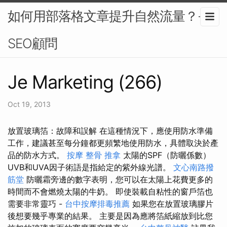
如何用部落格文章提升自然流量？-
SEO顧問
Je Marketing (266)
Oct 19, 2013
放置玻璃箔：故障和誤解 在這種情況下，應使用防水準備
工作，建議甚至每分鐘都更頻繁地使用防水，具體取決於產
品的防水方式。
按摩
整骨 推拿
太陽的SPF（防曬係數）
UVB和UVA因子術語是指給定的紫外線光譜。
文心南路撥
筋堂
防曬霜旁邊的數字表明，您可以在太陽上花費更多的
時間而不會燃燒太陽的牛奶。 即使裝載自粘性的窗戶箔也
需要非常靈巧 -
台中按摩排毒推薦
如果您在放置玻璃膠片
後想要幾乎專業的結果。 主要是因為應將箔紙縮放到比您