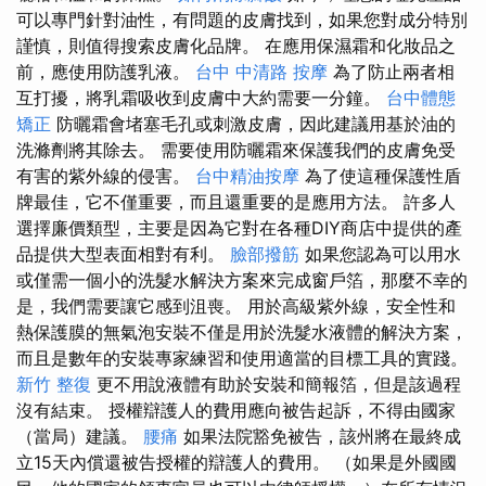
可以專門針對油性，有問題的皮膚找到，如果您對成分特別
謹慎，則值得搜索皮膚化品牌。 在應用保濕霜和化妝品之
前，應使用防護乳液。
台中 中清路 按摩
為了防止兩者相
互打擾，將乳霜吸收到皮膚中大約需要一分鐘。
台中體態
矯正
防曬霜會堵塞毛孔或刺激皮膚，因此建議用基於油的
洗滌劑將其除去。 需要使用防曬霜來保護我們的皮膚免受
有害的紫外線的侵害。
台中精油按摩
為了使這種保護性盾
牌最佳，它不僅重要，而且還重要的是應用方法。 許多人
選擇廉價類型，主要是因為它對在各種DIY商店中提供的產
品提供大型表面相對有利。
臉部撥筋
如果您認為可以用水
或僅需一個小的洗髮水解決方案來完成窗戶箔，那麼不幸的
是，我們需要讓它感到沮喪。 用於高級紫外線，安全性和
熱保護膜的無氣泡安裝不僅是用於洗髮水液體的解決方案，
而且是數年的安裝專家練習和使用適當的目標工具的實踐。
新竹 整復
更不用說液體有助於安裝和簡報箔，但是該過程
沒有結束。 授權辯護人的費用應向被告起訴，不得由國家
（當局）建議。
腰痛
如果法院豁免被告，該州將在最終成
立15天內償還被告授權的辯護人的費用。 （如果是外國國