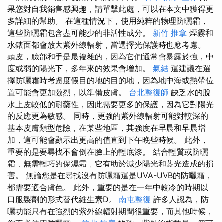
果您對自我銷售感興趣，請單擊此處，可以在本文中獲得更
多詳細的幫助。 在這種情況下，使用純粹的物理防曬霜，
這些防曬霜包含盡可能少的非活性成分。
新竹 推拿
煙霧和
水錶面都會放大紫外線輻射，當選擇光保護時也應考慮。
頭皮，臉部和手是最複雜的，因為它們通常會暴露於強，中
度或弱的陽光下，多年來的效果會增加。
氣結
還建議在選
擇防曬霜時考慮度假目的地的目的地，因為地中海或熱帶位
置可能會更加激烈，以準備皮膚。
台北整復師
缺乏水的脫
水上皮較低的耐藥性，因此需要更多的保護，因為它對陽光
的反應更為敏感。 同時，更強的紫外線輻射可能對較深的
基本皮膚類型危險，在某些地區，其強度在早晨和早晨增
加，這可能會顯示出更高的值直到下午晚些時候。 此外，
重要的是要尋找不會倒在臉上的輕底漆。 結合輕質或防曬
霜，無需輕巧的保濕霜，它有助於減少陽光和藍光造成的損
害。 無論您是在尋找沒有防曬霜還是UVA-UVB的防曬霜，
都需要適合膚色。 此外，重要的是在一年中較冷的時期以
口服製劑的形式替代維生素D。
南屯整復
許多人認為，防
曬功能只有在強烈的紫外線輻射期間很重要，而其他時候，