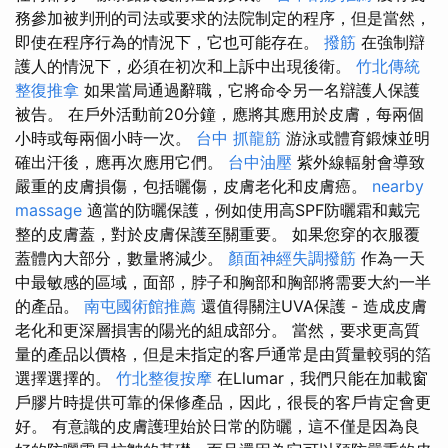
務參加被判刑的司法或要求的法院制定的程序，但是當然，
即使在程序行為的情況下，它也可能存在。
撥筋
在強制辯
護人的情況下，必須在初次和上訴中出現後衛。
竹北傳統
整復推拿
如果當局通過辭職，它將命令另一名辯護人保護
被告。 在戶外活動前20分鐘，應將其應用於皮膚，每兩個
小時或每兩個小時一次。
台中 抓龍筋
游泳或體育鍛煉並明
確出汗後，應再次應用它們。
台中油壓
紫外線輻射會導致
嚴重的皮膚損傷，包括曬傷，皮膚老化和皮膚癌。
nearby
massage
適當的防曬保護，例如使用高SPF防曬霜和戴完
整的皮膚蓋，對於皮膚保護至關重要。 如果您穿的衣服覆
蓋體內大部分，數量將減少。
顏面神經失調撥筋
作為一天
中最敏感的區域，面部，脖子和胸部和胸部將需要大約一半
的產品。
南屯國術館推薦
還值得關注UVA保護 - 造成皮膚
老化和更深層損害的陽光的組成部分。 當然，要求更高質
量的產品以價格，但是未指定的客戶通常是由質量較弱的箔
選擇選擇的。
竹北整復按摩
在Llumar，我們只能在加載窗
戶膠片時提供可靠的保修產品，因此，很長的客戶肯定會更
好。 有意識的皮膚護理始於日常的防曬，這不僅是因為良