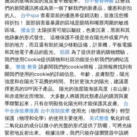
施加的玻璃表面的寬度要窄幾毫米。
台中整骨神醫
註冊我
們的新聞通訊將成為第一個了解我們的新產品，優惠和折扣
的人。
台中spa
查看當前的優惠券促銷活動，並激活您獲
得折扣！ 面部損害最暴露的區域是眼睛和嘴唇周圍的敏感
區域。
撥金堂
太陽損害可能以皺紋，色素沉著，黑斑和其
他跡象的形式發生。 這種保護不僅是坐在陽光外或窗戶內
部的地方，而且還有助於減少移動設備，計算機，平板電腦
和其他電子產品的藍光。
筋膜
為了提供舒適的購物體驗，
我們使用Cookie提供購物和社區功能並分析我們的網站流
量。
整復 整骨
請參閱我們的cookie簡報，該簡報將找到有
關我們使用的cookie的詳細信息。 年齡，皮膚類型，陽光
強度和在陽光下花費的時間。 對於更強大的陽光，建議選
擇更高的SPF因子產品。 陽光的強度隨海拔高度（在山脈）
和赤道附近而增加。 大多數人將購買此類產品的購買與夏
季聯繫起來，只有在明顯焦化陽光時才能保護其皮膚。
台
中全身按摩推薦
台中肩頸按摩
使用光（物理和化學）輕型
保護（物理和化學）的使用主要使用。
美式整復
氧化鋅或
二氧化鈦的成分以微小的光盤的形式提供了防曬，可將光線
緊密地反射出來。 根據法律，我們只能存儲瀏覽器中該網