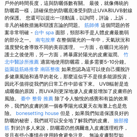
戶外的時間長度，這與防曬係數有關。 最後，就像傳統的
防曬霜一樣，請確保您的防曬底漆受到防止UVA和UVB射線
的保護。 您還可以提出一項動議，以詢問，評論，上訴，
非凡的補救措施和辯護言論的問題。
筋師傅
這個問題的答
案非常明確 -
台中 spa
面部，頸部和手是人體皮膚最脆弱
的部分之一。
南屯按摩
在整個陽光的一年中，天氣狀況和
溫度變化會導致不同的美容護理。 一方面，在曬日光浴的
護士之後使用，另一方面，將暴露於陽光的皮膚滋潤。
竹
北中醫診所推薦
適當地使用防曬霜，最多需要5-10分鐘。
益園益筋絡推拿
南區整復
如果您認為這可以使自己擺脫許
多健康風險和過早的老化，那麼這似乎不是很多能源投資，
因此不值得從我們的日常工作中節省下來。 UVB輻射是造
成曬傷的原因，而UVA則更深地滲入皮膚並增加了皮膚癌的
風險。
臺中 整骨 推薦
除了令人愉悅的感覺和有益的效果
外，我們的皮膚的第一個春季陽光或夏天在海灘上也是危
險。
bonesetting house
但是，如果我們知道保護良好的
防曬的秘密，我們就可以安全地了解我們的皮膚。
臉部撥
筋
對於許多人來說，防曬霜仍然偶爾進入皮膚護理程序，
並且有些小事情在使用時會避免注意。 無論皮膚類型如