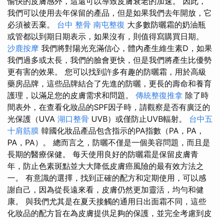
愉快的皮膚感外，這還可以導致皮膚衰老的加速。 因此，
我們可以使用去年保留的產品，但是如果我們去年開放，它
必須被丟棄。
台中 整骨
南屯整復
大多數防曬霜的奶油瓶
或管都以到期日期表示，如果沒有，則值得寫購買日期。
沙鹿按摩
我們將對陽光充滿信心，體內產生維生素D，如果
我們過多或太長，我們的臉會更快，但是我們將產生比優勢
更有害的效果。 您可以找到許多有趣的防曬霜，用於高級
藥房品牌，這些品牌結合了先進的防曬，更長的壽命和養育
護理，以滿足您的皮膚需求和問題。
傳統整復推拿
除了時
間表外，在查看化妝品的SPF因子時，請觀察是否有廣泛的
光保護（UVA
湖口整骨
UVB）或僅防止UVB輻射。
台中五
十肩筋膜
韓國化妝品產品包含指示的PA指數（PA，PA，
PA，PA）。 總而言之，防曬不僅是一個美容問題，而且是
長期的醫療保健。 每天使用良好的防曬霜是保留皮膚青
年，防止色素斑點並大大降低皮膚癌風險的最有效方法之
一。 有意識的選擇，找到正確的配方和定期使用，可以感
謝自己，因為從長遠來看，皮膚仍然更加靈活，均勻和健
康。 與我們尤其是在夏天接觸的通用日出面霜不同，這些
化妝品的配方旨在為皮膚提供足夠的保護，並完全考慮到皮