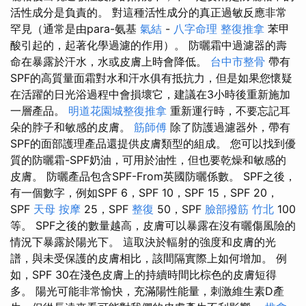
活性成分是負責的。 對這種活性成分的真正過敏反應非常
罕見（通常是由para-氨基
氣結
-
八字命理 整復推拿
苯甲
酸引起的，起著化學過濾的作用）。 防曬霜中過濾器的壽
命在暴露於汗水，水或皮膚上時會降低。
台中市整骨
帶有
SPF的高質量面霜對水和汗水俱有抵抗力，但是如果您懷疑
在活躍的日光浴過程中會損壞它，建議在3小時後重新施加
一層產品。
明道花園城整復推拿
重新運行時，不要忘記耳
朵的脖子和敏感的皮膚。
筋師傅
除了防護過濾器外，帶有
SPF的面部護理產品還提供皮膚類型的組成。 您可以找到優
質的防曬霜-SPF奶油，可用於油性，但也要乾燥和敏感的
皮膚。 防曬產品包含SPF-From英國防曬係數。 SPF之後，
有一個數字，例如SPF 6，SPF 10，SPF 15，SPF 20，
SPF
天母 按摩
25，SPF
整復
50，SPF
臉部撥筋 竹北
100
等。 SPF之後的數量越高，皮膚可以暴露在沒有曬傷風險的
情況下暴露於陽光下。 這取決於輻射的強度和皮膚的光
譜，與未受保護的皮膚相比，該間隔實際上如何增加。 例
如，SPF 30在淺色皮膚上的持續時間比棕色的皮膚短得
多。 陽光可能非常愉快，充滿陽性能量，刺激維生素D產