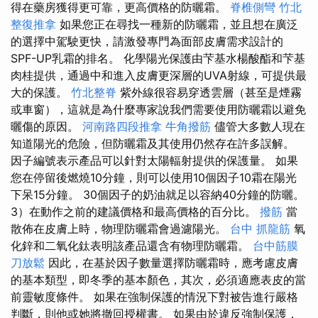
得在藥房獲得更可靠，更高價格的防曬霜。
脊椎側彎
竹北
整復推拿
如果您正在尋找一種新的防曬霜，並且想在廣泛
的選擇中駕駛更快，請激發專門為面部皮膚需求設計的
SPF-UP乳霜的排名。 化學陽光保護由芐基水楊酸酯和芐基
肉桂提供，通過中和進入皮膚更深層的UVA射線，可提供最
大的保護。
竹北整脊
紫外線很容易穿透雲層（甚至是煙霧
或車窗），這就是為什麼專家說我們需要使用防曬霜以避免
曬傷的原因。
河南路四段推拿
牛角撥筋
儘管大多數人現在
知道陽光的危險，但防曬霜及其使用仍然存在許多誤解。
因子編號表示產品可以針對太陽輻射提供的保護量。 如果
您在停留後燃燒10分鐘，則可以使用10個因子10霜在陽光
下呆15分鐘。 30個因子的奶油就足以容納40分鐘的防曬。
3）在動作之前的建議價格和最高價格的百分比。
撥筋
當
散佈在皮膚上時，物理防曬霜會過濾陽光。
台中 抓龍筋
氧
化鋅和二氧化鈦表明該產品還含有物理防曬霜。
台中筋膜
刀放鬆
因此，在基於因子數量選擇防曬霜時，應考慮皮膚
的基本類型，即冬季的基本顏色，其次，必須適應表皮的當
前靈敏度條件。 如果在強制保護的情況下對被告進行嚴格
判斷，則他或她將撤回授權書。 如果由於違反強制保護，