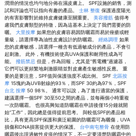
潤滑的情況也均勻地分佈在濕皮膚上。 SPF設施的銷售，測
試和評論也可以指向有趣的產品。
士林 整復
保護過度陽光
的有害影響對於維持皮膚健康至關重要。
美容撥筋
值得考
慮我們皮膚類型的特徵，因為這基本上決定了我們需要的防
曬。
大里按摩
如果您的皮膚容易因防曬霜而易於痤瘡或輕
量級，請選擇專為油性皮膚設計的防曬霜。
經絡調理
如果
您的皮膚敏感，請選擇一種含有低過敏成分的產品，不會引
起刺激。 此外，有機技術使高UVA保護和耐用性成為可
能。
撥筋禁忌
但是，作為回報，尤其是“舊電機”過濾器，
它們可以更頻繁地刺激眼睛並對皮膚產生敏感性反應。 重
要的是要注意，SPF值與保護強度不成比例。 SPF
北區按
摩
15塊約為UVB射線的93％，而SPF 30約為97％，SPF
台北 按摩
50 98％。 通常可以說，為了進行適當的保護，
建議選擇一個SPF 30至50之間的產品，並每兩個小時重複
一次防曬霜。 也很高興知道防曬霜在申請後僅15分鐘就開
始“工作”，因此總是值得提前思考。 與較低SPF的產品相
比，具有更高SPF保護和廣泛範圍的防曬霜可為曬傷，UVA
損傷和DNA損害提供更大的保護。
台中南屯整骨
在使用防
曬霜後出現過敏性皮疹的情況下，不一定要清楚防曬霜中的