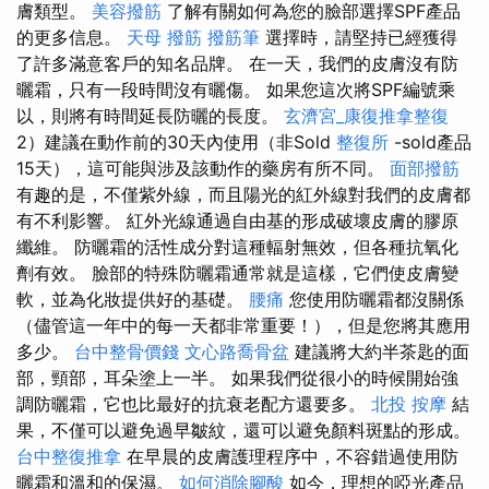
膚類型。
美容撥筋
了解有關如何為您的臉部選擇SPF產品
的更多信息。
天母 撥筋
撥筋筆
選擇時，請堅持已經獲得
了許多滿意客戶的知名品牌。 在一天，我們的皮膚沒有防
曬霜，只有一段時間沒有曬傷。 如果您這次將SPF編號乘
以，則將有時間延長防曬的長度。
玄濟宮_康復推拿整復
2）建議在動作前的30天內使用（非Sold
整復所
-sold產品
15天），這可能與涉及該動作的藥房有所不同。
面部撥筋
有趣的是，不僅紫外線，而且陽光的紅外線對我們的皮膚都
有不利影響。 紅外光線通過自由基的形成破壞皮膚的膠原
纖維。 防曬霜的活性成分對這種輻射無效，但各種抗氧化
劑有效。 臉部的特殊防曬霜通常就是這樣，它們使皮膚變
軟，並為化妝提供好的基礎。
腰痛
您使用防曬霜都沒關係
（儘管這一年中的每一天都非常重要！），但是您將其應用
多少。
台中整骨價錢
文心路喬骨盆
建議將大約半茶匙的面
部，頸部，耳朵塗上一半。 如果我們從很小的時候開始強
調防曬霜，它也比最好的抗衰老配方還要多。
北投 按摩
結
果，不僅可以避免過早皺紋，還可以避免顏料斑點的形成。
台中整復推拿
在早晨的皮膚護理程序中，不容錯過使用防
曬霜和溫和的保濕。
如何消除腳酸
如今，理想的啞光產品