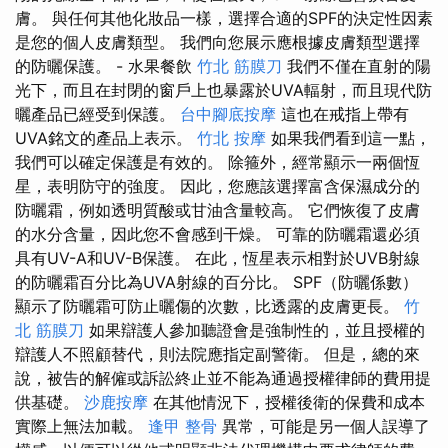
膚。 與任何其他化妝品一樣，選擇合適的SPF的決定性因素
是您的個人皮膚類型。 我們向您展示應根據皮膚類型選擇
的防曬保護。 - 水果餐飲
竹北 筋膜刀
我們不僅在直射的陽
光下，而且在封閉的窗戶上也暴露於UVA輻射，而且現代防
曬產品已經受到保護。
台中腳底按摩
這也在戒指上帶有
UVA銘文的產品上表示。
竹北 按摩
如果我們看到這一點，
我們可以確定保護是有效的。 除箍外，經常顯示一兩個恆
星，表明防守的強度。 因此，您應該選擇富含保濕成分的
防曬霜，例如透明質酸或甘油含量較高。 它們恢復了皮膚
的水分含量，因此您不會感到干燥。 可靠的防曬霜還必須
具有UV-A和UV-B保護。 在此，恆星表示相對於UVB射線
的防曬霜百分比為UVA射線的百分比。 SPF（防曬係數）
顯示了防曬霜可防止曬傷的次數，比透露的皮膚更長。
竹
北 筋膜刀
如果辯護人參加聽證會是強制性的，並且授權的
辯護人不照顧替代，則法院應指定副警衛。 但是，總的來
說，被告的解僱或訴訟終止並不能為通過授權律師的費用提
供基礎。
沙鹿按摩
在其他情況下，授權後衛的保費和成本
實際上無法加載。
逢甲 整骨
異常，可能是另一個人誤導了