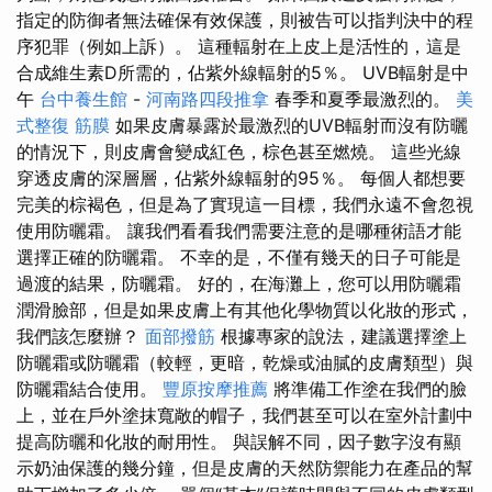
指定的防御者無法確保有效保護，則被告可以指判決中的程
序犯罪（例如上訴）。 這種輻射在上皮上是活性的，這是
合成維生素D所需的，佔紫外線輻射的5％。 UVB輻射是中
午
台中養生館
-
河南路四段推拿
春季和夏季最激烈的。
美
式整復 筋膜
如果皮膚暴露於最激烈的UVB輻射而沒有防曬
的情況下，則皮膚會變成紅色，棕色甚至燃燒。 這些光線
穿透皮膚的深層層，佔紫外線輻射的95％。 每個人都想要
完美的棕褐色，但是為了實現這一目標，我們永遠不會忽視
使用防曬霜。 讓我們看看我們需要注意的是哪種術語才能
選擇正確的防曬霜。 不幸的是，不僅有幾天的日子可能是
過渡的結果，防曬霜。 好的，在海灘上，您可以用防曬霜
潤滑臉部，但是如果皮膚上有其他化學物質以化妝的形式，
我們該怎麼辦？
面部撥筋
根據專家的說法，建議選擇塗上
防曬霜或防曬霜（較輕，更暗，乾燥或油膩的皮膚類型）與
防曬霜結合使用。
豐原按摩推薦
將準備工作塗在我們的臉
上，並在戶外塗抹寬敞的帽子，我們甚至可以在室外計劃中
提高防曬和化妝的耐用性。 與誤解不同，因子數字沒有顯
示奶油保護的幾分鐘，但是皮膚的天然防禦能力在產品的幫