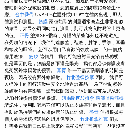
品可能包括帶有框架的UVA符號。 最近的一項研究表明，
借助對紫外線敏感的相機，您的皮膚上的防曬霜會發生什
麼。
台中喬骨
UVA-PF在體外或PPD中在體內出現，即​​人
體測試和測量。
筋膜
兩種類型的測量通常會產生非常相似
的結果，如果公司同時進行測量，則可以寫入防曬管上更高
的值。
正骨
塗抹SPF霜時，身體的某些部分也不應避免。
在禿頭的情況下，我們到達膝蓋，鞋底，肘部，手掌，耳垂
和頭皮的區域。 您可以用自己喜歡的強度或臉上的一個點
應用底漆。
筋膜
這個月，我們可能會對日光浴有些聰明，
但是重要的是，無論是多雨還是陽光，我們都必須保護皮膚
免受紫外線輻射的侵害。
膏肓
唯一不需要防曬霜的時間是
夜晚，因為沒有紫外線輻射。
竹北整復按摩
因此，我們可
以從晚上的例行活動中安全地跳過該產品。 為了控制紫外
線輻射的有害影響，請選擇防曬霜，該防曬霜可為UVA和
UVB射線提供廣泛的保護。
河南路四段推拿
嚴師傅撥筋棒
請記住，使用防曬霜不僅可以防止皮膚癌和過早衰老，而且
有助於保持我們的皮膚健康並防止灼傷。
整骨
值得根據每
個人的需求選擇適當的燈具保護器。
竹北推拿推薦
例如，
只需要在我們自己身上吹來的噴霧器就非常朝前，即使沒有