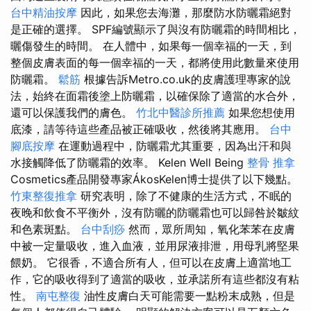
台中精油按摩
因此，如果您去海灘，那麼防水防曬霜絕對
是正確的選擇。 SPF編號顯示了與沒有防曬霜的時間相比，
曬傷發生的時間。 在人體中，如果每一個幸福的一天，到
整個皮膚表面的每一個幸福的一天，都將使用此數量來使用
防曬霜。
鬆筋
根據告訴Metro.co.uk的皮膚護理專家的說
法，始終在面霜後塗上防曬霜，以確保除了適當的水合外，
還可以保護我們的膚色。
竹北中醫診所推薦
如果您想使用
底漆，請等待這些產品被正確吸收，然後將其應用。
台中
腳底按摩
在運動過程中，防曬霜尤其重要，因為出汗和與
水接觸降低了防曬霜的效率。 Kelen Well Being
整骨 推拿
Cosmetics產品開發專家ÁkosKelen博士提供了以下幾點。
竹東整復推拿
研究表明，除了不健康的生活方式，不眠的
夜晚和飲食不平衡外，沒有防曬的防曬霜也可以歸咎於皺紋
和色素斑點。
台中刮痧
然而，眾所周知，氧化苯苯在皮膚
中被一定量吸收，進入血液，並用尿液排泄，用母乳將堅果
餵奶。 它很香，不適合所有人，但可以在皮膚上適當地工
作，它的吸收得到了適當的吸收，並承諾所有這些都沒有粘
性。
南屯整復
油性皮膚白天可能需要一點粉末成熟，但是