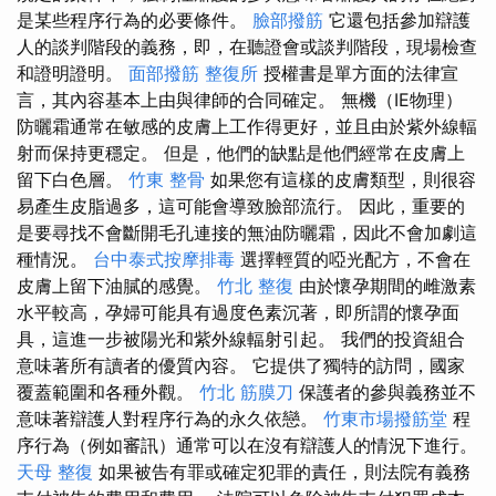
是某些程序行為的必要條件。
臉部撥筋
它還包括參加辯護
人的談判階段的義務，即，在聽證會或談判階段，現場檢查
和證明證明。
面部撥筋
整復所
授權書是單方面的法律宣
言，其內容基本上由與律師的合同確定。 無機（IE物理）
防曬霜通常在敏感的皮膚上工作得更好，並且由於紫外線輻
射而保持更穩定。 但是，他們的缺點是他們經常在皮膚上
留下白色層。
竹東 整骨
如果您有這樣的皮膚類型，則很容
易產生皮脂過多，這可能會導致臉部流行。 因此，重要的
是要尋找不會斷開毛孔連接的無油防曬霜，因此不會加劇這
種情況。
台中泰式按摩排毒
選擇輕質的啞光配方，不會在
皮膚上留下油膩的感覺。
竹北 整復
由於懷孕期間的雌激素
水平較高，孕婦可能具有過度色素沉著，即所謂的懷孕面
具，這進一步被陽光和紫外線輻射引起。 我們的投資組合
意味著所有讀者的優質內容。 它提供了獨特的訪問，國家
覆蓋範圍和各種外觀。
竹北 筋膜刀
保護者的參與義務並不
意味著辯護人對程序行為的永久依戀。
竹東市場撥筋堂
程
序行為（例如審訊）通常可以在沒有辯護人的情況下進行。
天母 整復
如果被告有罪或確定犯罪的責任，則法院有義務