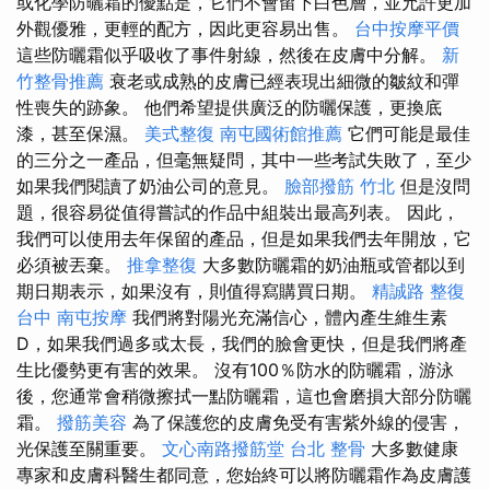
或化學防曬霜的優點是，它們不會留下白色層，並允許更加
外觀優雅，更輕的配方，因此更容易出售。
台中按摩平價
這些防曬霜似乎吸收了事件射線，然後在皮膚中分解。
新
竹整骨推薦
衰老或成熟的皮膚已經表現出細微的皺紋和彈
性喪失的跡象。 他們希望提供廣泛的防曬保護，更換底
漆，甚至保濕。
美式整復
南屯國術館推薦
它們可能是最佳
的三分之一產品，但毫無疑問，其中一些考試失敗了，至少
如果我們閱讀了奶油公司的意見。
臉部撥筋 竹北
但是沒問
題，很容易從值得嘗試的作品中組裝出最高列表。 因此，
我們可以使用去年保留的產品，但是如果我們去年開放，它
必須被丟棄。
推拿整復
大多數防曬霜的奶油瓶或管都以到
期日期表示，如果沒有，則值得寫購買日期。
精誠路 整復
台中
南屯按摩
我們將對陽光充滿信心，體內產生維生素
D，如果我們過多或太長，我們的臉會更快，但是我們將產
生比優勢更有害的效果。 沒有100％防水的防曬霜，游泳
後，您通常會稍微擦拭一點防曬霜，這也會磨損大部分防曬
霜。
撥筋美容
為了保護您的皮膚免受有害紫外線的侵害，
光保護至關重要。
文心南路撥筋堂
台北 整骨
大多數健康
專家和皮膚科醫生都同意，您始終可以將防曬霜作為皮膚護