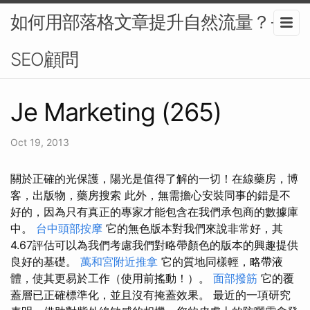
如何用部落格文章提升自然流量？-
SEO顧問
Je Marketing (265)
Oct 19, 2013
關於正確的光保護，陽光是值得了解的一切！在線藥房，博
客，出版物，藥房搜索 此外，無需擔心安裝同事的錯是不
好的，因為只有真正的專家才能包含在我們承包商的數據庫
中。
台中頭部按摩
它的無色版本對我們來說非常好，其
4.67評估可以為我們考慮我們對略帶顏色的版本的興趣提供
良好的基礎。
萬和宮附近推拿
它的質地同樣輕，略帶液
體，使其更易於工作（使用前搖動！）。
面部撥筋
它的覆
蓋層已正確標準化，並且沒有掩蓋效果。 最近的一項研究