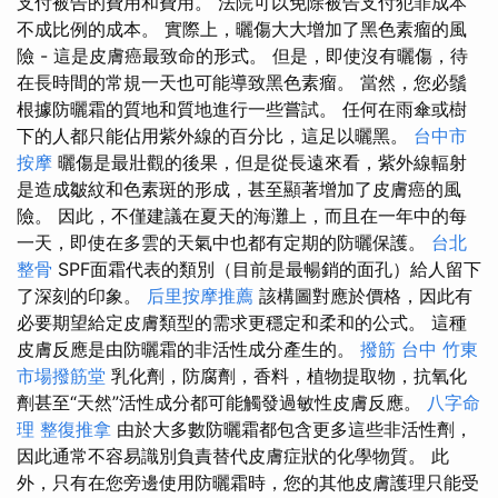
支付被告的費用和費用。 法院可以免除被告支付犯罪成本
不成比例的成本。 實際上，曬傷大大增加了黑色素瘤的風
險 - 這是皮膚癌最致命的形式。 但是，即使沒有曬傷，待
在長時間的常規一天也可能導致黑色素瘤。 當然，您必鬚
根據防曬霜的質地和質地進行一些嘗試。 任何在雨傘或樹
下的人都只能佔用紫外線的百分比，這足以曬黑。
台中市
按摩
曬傷是最壯觀的後果，但是從長遠來看，紫外線輻射
是造成皺紋和色素斑的形成，甚至顯著增加了皮膚癌的風
險。 因此，不僅建議在夏天的海灘上，而且在一年中的每
一天，即使在多雲的天氣中也都有定期的防曬保護。
台北
整骨
SPF面霜代表的類別（目前是最暢銷的面孔）給人留下
了深刻的印象。
后里按摩推薦
該構圖對應於價格，因此有
必要期望給定皮膚類型的需求更穩定和柔和的公式。 這種
皮膚反應是由防曬霜的非活性成分產生的。
撥筋 台中
竹東
市場撥筋堂
乳化劑，防腐劑，香料，植物提取物，抗氧化
劑甚至“天然”活性成分都可能觸發過敏性皮膚反應。
八字命
理 整復推拿
由於大多數防曬霜都包含更多這些非活性劑，
因此通常不容易識別負責替代皮膚症狀的化學物質。 此
外，只有在您旁邊使用防曬霜時，您的其他皮膚護理只能受