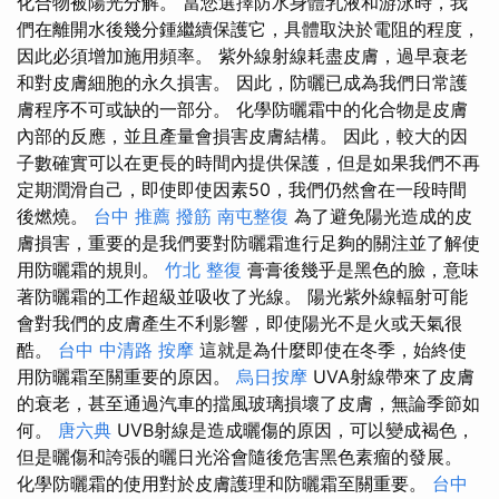
化合物被陽光分解。 當您選擇防水身體乳液和游泳時，我
們在離開水後幾分鍾繼續保護它，具體取決於電阻的程度，
因此必須增加施用頻率。 紫外線射線耗盡皮膚，過早衰老
和對皮膚細胞的永久損害。 因此，防曬已成為我們日常護
膚程序不可或缺的一部分。 化學防曬霜中的化合物是皮膚
內部的反應，並且產量會損害皮膚結構。 因此，較大的因
子數確實可以在更長的時間內提供保護，但是如果我們不再
定期潤滑自己，即使即使因素50，我們仍然會在一段時間
後燃燒。
台中 推薦 撥筋
南屯整復
為了避免陽光造成的皮
膚損害，重要的是我們要對防曬霜進行足夠的關注並了解使
用防曬霜的規則。
竹北 整復
膏膏後幾乎是黑色的臉，意味
著防曬霜的工作超級並吸收了光線。 陽光紫外線輻射可能
會對我們的皮膚產生不利影響，即使陽光不是火或天氣很
酷。
台中 中清路 按摩
這就是為什麼即使在冬季，始終使
用防曬霜至關重要的原因。
烏日按摩
UVA射線帶來了皮膚
的衰老，甚至通過汽車的擋風玻璃損壞了皮膚，無論季節如
何。
唐六典
UVB射線是造成曬傷的原因，可以變成褐色，
但是曬傷和誇張的曬日光浴會隨後危害黑色素瘤的發展。
化學防曬霜的使用對於皮膚護理和防曬霜至關重要。
台中