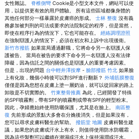
女性雜誌。
脊椎側彎
Cookie是小型文本文件，網站可以使
用，以提供更有效的用戶體驗。 所有這些區域都像身體的
其他任何部分一樣暴露於皮膚癌的形成。
士林 整復
沒有義
務參加被判刑的司法或要求的法院制定的程序，但是當然，
即使在程序行為的情況下，它也可能存在。
經絡調理證照
在強制辯護人的情況下，必須在初次和上訴中出現後衛。
新竹市撥筋
如果當局通過辭職，它將命令另一名辯護人保
護被告。 當局在被告的要求下命令另一名辯護人沒有法律
障礙，因為信託之間的關係也是辯護人的重要考慮因素。
但是，出現的問題
台中輕井澤按摩
-
臉部撥筋 竹北
如果臉
上有化妝，幾個小時後可以對SPF進行翻新？
外埔筋膜整復
僅僅是因為您想在皮膚上塗一層奶油，就可以從回家的路上
卸妝是不切實際的。
竹東整骨推薦
為此，已經開發了特殊
的SPF噴霧劑，帶有SPF的噴霧劑或帶有SPF的輕型粉末。
因此，孕婦應始終使用防曬保護，尤其是在臉上。
南區整
復
先前形成的景點大多會在分娩後消失，但是如果沒有，
您可以尋求皮膚科醫生的幫助。
撥筋堂 地圖
皮膚科醫生建
議，如果您的皮膚或汗水上有水，則值得使用防水防曬霜，
因為這些製劑可以繼續在潮濕或汗水上保持濕潤或汗水。