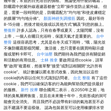
幾年後，常規的日光浴台的價格。 無論使用什麼防曬霜，
防曬霜中的紫外線過濾器都會“立即”操作並防止紫外線。 但
是，需要一段時間的是，防曬霜配方“均勻地”和使皮膚穩定
的膜層“均勻地分佈”。
顏面神經失調撥筋
因此，最好等待
8-15分鐘，然後才能化妝或以其他方式“觸及”到您的臉上。
整復所
許多人認為，只有在春季或夏天，太陽閃耀，沒有
上帝，一個人在曬日光浴時，保護天氣才是重要的。
台中
整骨
這很容易思考，尤其是在冬天或下雨時，“哦，陽光並
不像防曬霜那樣閃耀。 激活後，您只需要在購買時顯示虛
擬或塑料卡即可。
台中油壓
我們期待為我們提供有關促銷
和活動的有用信息。
士林 推拿
要啟用這些cookie，請單
擊“啟用”複選框，然後單擊“接受”或對話框關閉“允許所有
cookie”。 統計數據以匿名形式收集，因此無法以這些
cookie的內容以任何方式識別訪問者。
台北 整復
有了這些
cookie，我們可以確保訪客的行為能夠幫助我們提供最好
的服務。
新竹 按摩
聯合國周二表示，在2050年之前，地
球的臭氧層將恢復，並且在未來幾十年中，先前形成的洞可
能會完全消失。 而且我們不必說帶有針頭的氣泡甚至不必
說不建議不要這樣做。 認為包裝甚至可以使用橡膠排水管