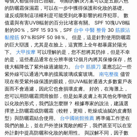
每個人都值得自己體驗。 明顯的解決方案可以是五顏六色
的防曬霜保濕霜，可以在一步中獲得保護和化妝的基礎。
違反或限制這項權利是可能受到此事影響的程序犯罪。 數
值還與有害UVB輻射的百分比堵塞有關。 SPF 10塊UVB輻
射的90％，SPF 15 93％，SPF
台中 中醫 整骨
30
筋膜沾
黏撥筋
97％和SPF 50 98％。 但是，這是針對使用防曬霜
的巨大辯護，尤其是在臉上，這實際上全年都暴露於陽光
下。
大甲按摩
可以理解的是，您不想將其扔掉，但是不幸
的是，這些產品通常在分辨率後12個月內將其保修保存，然
後大幅降低了紫外線過濾能力。
台中 筋膜刀
還應忘記一些
紫外線可以通過汽車的擋風玻璃或窗玻璃。
南屯整復
儘管
現在有受紫外線保護的眼鏡，但UVA輻射通過大多數窗戶表
面而不會過濾，因此它也會損壞皮膚。 好的，在海灘上，
您可以用防曬霜潤滑臉部，但是如果皮膚上有其他化學物質
以化妝的形式，我們該怎麼辦？ 根據專家的說法，建議選
擇塗上防曬霜或防曬霜（較輕，更暗，乾燥或油膩的皮膚類
型）與防曬霜結合使用。
台中國術館推薦
將準備工作塗在
我們的臉上，並在戶外塗抹寬敞的帽子，我們甚至可以在室
外計劃中提高防曬和化妝的耐用性。 與誤解不同，因子數