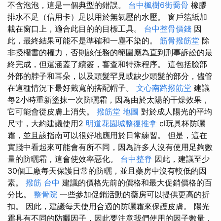
不含泡泡，這是一個典型的錯誤。
台中楓樹6街喬骨
橡膠
排水不足（信用卡）足以用於無氣壓的水壓。 窗戶箔紙加
載在窗口上，適合此目的的目標工具。
台中整骨價錢
因
此，最終結果可能不是準確和一塵不染的。
筋骨撥筋堂
除
非授權書的權力，否則該任務的範圍應為直到刑事訴訟的最
終完成，但還涵蓋了續簽，審查和特殊程序。 這包括臉部
外部的脖子和耳朵，以及頭髮罕見或缺少頭髮的部分，儘管
在這種情況下最好戴寬的搭配帽子。
文心南路撥筋堂
建議
每2小時重新塗抹一次防曬霜，因為由於太陽的干燥效果，
它可能會從皮膚上消失。
撥筋堂 地圖
對於成人陽光的平均
尺寸，大約建議使用2
明道花園城整復推拿
cl玩具杯防曬
霜，並且該指南可以很好地應用於日常練習。 但是，這在
實踐中看起來可能會有所不同，因為許多人沒有使用足夠數
量的防曬霜，這會使效率惡化。
台中整脊
因此，建議至少
30個工廠每天保護日常的防曬，並且藥房中沒有較低的因
素。
撥筋 台中
建議的價格先前的價格和最大促銷價格的百
分比。
整骨院
一些參加促銷活動的藥房可以提供更高的折
扣。 因此，建議每天使用合適的防曬霜來保護皮膚。 陽光
霜具有不同的防曬因子，因此要注意我們使用的因子數量，