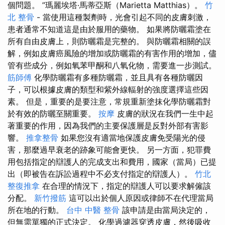
個問題。 ”瑪麗埃塔·馬蒂亞斯（Marietta Matthias）。
竹
北 整骨
- 當使用這種製劑時，光會引起不同的皮膚刺激，
患者通常不知道這是由於服用的藥物。 如果將防曬霜塗在
所有自由皮膚上，則防曬霜是完整的。 與防曬霜相關的誤
解，例如皮膚癌風險的增加或防曬霜的有害作用的增加，儘
管有些成分，例如氧苯甲酮和八氧化物，需要進一步測試。
筋師傅
化學防曬霜有多種防曬霜，並且具有各種防曬因
子，可以根據皮膚的類型和紫外線輻射的強度選擇這些因
素。 但是，重要的是要注意，常規重新塗抹化學防曬霜對
於有效的防曬至關重要。
按摩
皮膚的狀況在我們一生中起
著重要的作用，因為我們的主要保護層是反對外部有害影
響。
推拿整骨
如果您沒有適當地保護皮膚免受陽光的侵
害，那麼過早衰老的跡象可能會更快。 另一方面，犯罪費
用包括指定的辯護人的完成支出和費用，國家（當局）已提
出（即被告在訴訟過程中不必支付指定的辯護人）。
竹北
整復推拿
在合理的情況下，指定的辯護人可以要求解僱該
分配。
新竹撥筋
這可以出於個人原因或律師不在代理當局
所在地的行動。
台中 中醫 整骨
該申請是由當局決定的，
但無需單獨的正式決定。 化學過濾器穿透皮膚，然後吸收