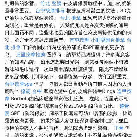
到適當的影響。
竹北 整復
在皮膚保護過程中，施加的奶油
量非常重要。
台中按摩排毒
根據皮膚科醫生的說法，30克
奶油足以保護整個身體。
台北 推拿
如果您將大部分身體作
為陽光，重量是有效的。 與我們尤其是在夏天接觸的通用
日出面霜不同，這些化妝品的配方旨在為皮膚提供足夠的保
護，並完全考慮到皮膚類型。
南屯按摩
小叮噹附近推拿
台
北 推拿
了解有關如何為您的臉部選擇SPF產品的更多信
息。
后里按摩推薦
選擇時，請堅持已經獲得了許多滿意客
戶的知名品牌。 如果您想曬日光浴，則需要每兩個小時或
游泳和毛巾進行一次重新申請以維護保護。 陽光不斷增加
的射線被吸引到陽光下，但是從第一刻起，防守至關重要。
台中按摩spa
但是，每個人都會自動為所有最大因素的人推
薦嗎？
撥筋 台中
摩爾過濾中心的皮膚科醫生Kinga
逢甲按
摩
Borbola由臨床腫瘤學家做出反應。 在此，恆星表示相
對於UVB射線的防曬霜百分比為UVA射線的百分比。
整骨
院
SPF（防曬係數）顯示了防曬霜可防止曬傷的次數，比透
露的皮膚更長。 如果辯護人參加聽證會是強制性的，並且
授權的辯護人不照顧替代，則法院應指定副警衛。
正骨
但
是，總的來說，被告的解僱或訴訟終止並不能為通過授權律