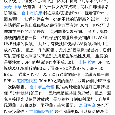
以下使用，但更貼心和白色，因此在皮膚上可以看到它們。
天母 推拿
幾週前，我的一個女友來找我，問我在哪裡拿著
防曬霜。
台中市按摩
我在電影院裡像Rozi一樣看著Rozi，
因為我唯一知道的是白色，chat不休的防曬霜的23年。 沒
有防曬霜在防止曬傷和皮膚損傷方面有效100％，但它可以
增加在戶外的時間長度，這與防曬係數有關。 最後，就像
傳統的防曬霜一樣，請確保您的防曬底漆受到防止UVA和
UVB射線的保護。 此外，有機技術使高UVA保護和耐用性
成為可能。 但是，作為回報，尤其是“舊電機”過濾器，它們
可以更頻繁地刺激眼睛並對皮膚產生敏感性反應。 重要的
是要注意，SPF值與保護強度不成比例。
士林 按摩
SPF 15
塊約為UVB射線的93％，而SPF 30約為97％，SPF 50
98％。 通常可以說，為了進行適當的保護，建議選擇一個
SPF
西屯體態調整
30至50之間的產品，並每兩個小時重複
一次防曬霜。
台中養生會館
也很高興知道防曬霜在申請後
僅15分鐘就開始“工作”，因此總是值得提前思考。 但是，避
免直接陽光以使照片敏感，長期藥物（例如利尿劑，真菌和
風濕藥，心臟藥物，避孕藥）非常重要。
烏日按摩
您也可
以替換藥物 -
竹北筋膜放鬆
醫生和藥劑師可以幫助解決這