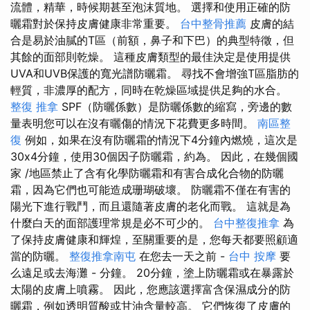
流體，精華，時候期甚至泡沫質地。 選擇和使用正確的防
曬霜對於保持皮膚健康非常重要。
台中整骨推薦
皮膚的結
合是易於油膩的T區（前額，鼻子和下巴）的典型特徵，但
其餘的面部則乾燥。 這種皮膚類型的最佳決定是使用提供
UVA和UVB保護的寬光譜防曬霜。 尋找不會增強T區脂肪的
輕質，非濃厚的配方，同時在乾燥區域提供足夠的水合。
整復 推拿
SPF（防曬係數）是防曬係數的縮寫，旁邊的數
量表明您可以在沒有曬傷的情況下花費更多時間。
南區整
復
例如，如果在沒有防曬霜的情況下4分鐘內燃燒，這次是
30x4分鐘，使用30個因子防曬霜，約為。 因此，在幾個國
家 /地區禁止了含有化學防曬霜和有害合成化合物的防曬
霜，因為它們也可能造成珊瑚破壞。 防曬霜不僅在有害的
陽光下進行戰鬥，而且還隨著皮膚的老化而戰。 這就是為
什麼白天的面部護理常規是必不可少的。
台中整復推拿
為
了保持皮膚健康和輝煌，至關重要的是，您每天都要照顧適
當的防曬。
整復推拿南屯
在您去一天之前 -
台中 按摩
要
么遠足或去海灘 - 分鐘。 20分鐘，塗上防曬霜或在暴露於
太陽的皮膚上噴霧。 因此，您應該選擇富含保濕成分的防
曬霜，例如透明質酸或甘油含量較高。 它們恢復了皮膚的