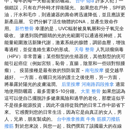
中，每年的每一天都需要防曬霜。
台中 spa
許多人犯了一
個錯誤，只有在戶外時才捍衛陽光。 如果您在戶外，SPF奶
油，汗水和毛巾，則過濾器的壽命將迅速降低，並且應該更
新產品層。 它們分解了活生物體的DNA，並產生致命作
用。
新竹整骨
幸運的是，UVC輻射被臭氧層和分子氧完全
吸收。 滲透到我們眼睛的光的光範圍可以通過視神經，其
能量範圍激活新陳代謝，激素系統的腺體，調節血壓，增強
毒過程，並促進維生素D的形成。
天母 整骨
人乳頭瘤病毒
（HPV）非常普遍；某些類型的生殖器疣，其他類型的疣可
能引起癌症（例如宮頸，恥骨，直腸，陰莖和一些頭對頸腫
瘤）。 疫苗接種是最有效的預防裝置 -
南屯按摩
提交越早
越好。 一方面，在曬日光浴的護士之後使用，另一方面，
將暴露於陽光的皮膚滋潤。
后里按摩
河南路四段推拿
適當
地使用防曬霜，最多需要5-10分鐘。
大里 整骨
如果您認為
這可以使自己擺脫許多健康風險和過早的老化，那麼這似乎
不是很多能源投資，因此不值得從我們的日常工作中節省下
來。 它感覺到您的日常生活，因為它是由真正的女人，男
人，兄弟，朋友製成的。
台中推拿推薦
牛角 筋膜刀撥筋
撥筋
對於您來說，與您一起，我們撰寫了該國最大的在線