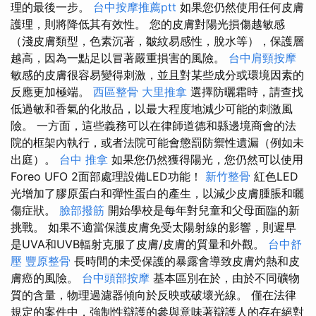
理的最後一步。
台中按摩推薦ptt
如果您仍然使用任何皮膚
護理，則將降低其有效性。 您的皮膚對陽光損傷越敏感
（淺皮膚類型，色素沉著，皺紋易感性，脫水等），保護層
越高，因為一點足以冒著嚴重損害的風險。
台中肩頸按摩
敏感的皮膚很容易變得刺激，並且對某些成分或環境因素的
反應更加極端。
西區整骨
大里推拿
選擇防曬霜時，請查找
低過敏和香氣的化妝品，以最大程度地減少可能的刺激風
險。 一方面，這些義務可以在律師道德和縣邊境商會的法
院的框架內執行，或者法院可能會懲罰防禦性遺漏（例如未
出庭）。
台中 推拿
如果您仍然獲得陽光，您仍然可以使用
Foreo UFO 2面部處理設備LED功能！
新竹整骨
紅色LED
光增加了膠原蛋白和彈性蛋白的產生，以減少皮膚腫脹和曬
傷症狀。
臉部撥筋
開始學校是每年對兒童和父母面臨的新
挑戰。 如果不適當保護皮膚免受太陽射線的影響，則遲早
是UVA和UVB輻射克服了皮膚/皮膚的質量和外觀。
台中舒
壓
豐原整骨
長時間的未受保護的暴露會導致皮膚灼熱和皮
膚癌的風險。
台中頭部按摩
基本區別在於，由於不同礦物
質的含量，物理過濾器傾向於反映或破壞光線。 僅在法律
規定的案件中，強制性辯護的參與意味著辯護人的存在絕對