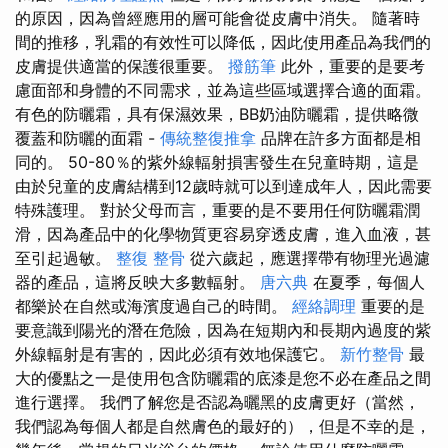
的原因，因為曾經應用的層可能會從皮膚中消失。 隨著時
間的推移，乳霜的有效性可以降低，因此使用產品為我們的
皮膚提供適當的保護很重要。
撥筋筆
此外，重要的是要考
慮面部和身體的不同需求，並為這些區域選擇合適的面霜。
有色的防曬霜，具有保濕效果，BB奶油防曬霜，提供略微
覆蓋和防曬的面霜 -
傳統整復推拿
品牌在許多方面都是相
同的。 50-80％的紫外線輻射損害發生在兒童時期，這是
由於兒童的皮膚結構到12歲時就可以到達成年人，因此需要
特殊護理。 對於父母而言，重要的是不要用任何防曬霜潤
滑，因為產品中的化學物質更容易穿透皮膚，進入血液，甚
至引起過敏。
整復 整骨
從六歲起，應選擇帶有物理光過濾
器的產品，這將反映大多數輻射。
唐六典
在夏季，每個人
都樂於在自然或海濱度過自己的時間。
經絡調理
重要的是
要意識到陽光的潛在危險，因為在短期內和長期內過度的紫
外線輻射是有害的，因此必須有效地保護它。
新竹整骨
最
大的優點之一是使用包含防曬霜的底漆是您不必在產品之間
進行選擇。 我們了解您是否認為曬黑的皮膚更好（當然，
我們認為每個人都是自然膚色的最好的），但是不幸的是，