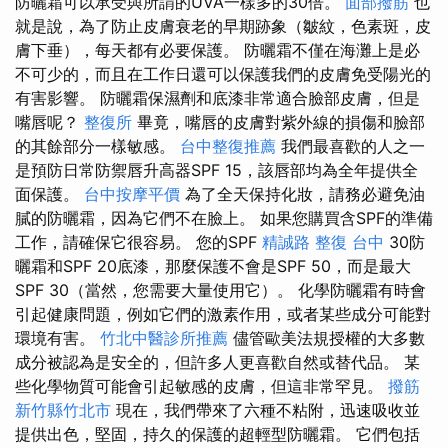
防曬霜可以承受與所謂的UVA一樣多的30倍​​​​。
面部撥筋
也
就是說，為了防止皮膚衰老的早期跡象（皺紋，色素斑，皮
膚下垂），每天都有必要保護。 防曬霜不僅在海灘上是必
不可少的，而且在工作日還可以保護我們的皮膚免受陽光的
有害影響。 防曬霜保濕劑和底漆非常適合臉部皮膚，但是
嘴唇呢？
整復所
畢竟，嘴唇的皮膚對紫外線的損傷和臉部
的其餘部分一樣敏感。
台中整復推薦
我們最喜歡的人之一
是預防日常防禦唇升高器SPF 15，該唇部均為全年提供全
面保護。
台中按摩平價
為了全天保持化妝，請務必避免油
膩的防曬霜，因為它們不在臉上。 如果您購買含SPF的準備
工作，請確保它很容易。 您的SPF
精誠路 整復 台中
30防
曬霜和SPF 20底漆，那麼保護不會是SPF 50，而是最大
SPF 30（當然，您需要大量使用它）。 化學防曬霜有時會
引起健康問題，例如它們的激素作用，或者某些成分可能對
環境有害。
竹北中醫診所推薦
儘管歐美法規授權的大多數
成分被認為是安全的，但許多人更喜歡自然或替代品。 某
些化學物質可能會引起敏感的皮膚，但這非常罕見。
撥筋
新竹縣竹北市
現在，我們帶來了六種不粘附，迅速吸收並
提供出色，堅固，持久的保護的超輕型防曬霜。 它們包括