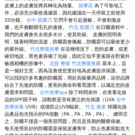
皮膚上的皮膚並將其轉化為熱量。
按摩店
為了可靠地工
作，必須充分吸收過濾器，因此建議在一天停留之前使用
20分鐘。
台中 筋膜刀
它們不會引起過敏，不會刺激皮
膚，也不會斷開毛孔的連接。
竹北 筋膜刀
在日曬過程中，
我們的皮膚會失去很多水分，使其乾燥。 皮膚的照明表
明，隨著時間的流逝，防曬霜會佩戴，防曬霜可以吸收更少
的紫外線。
竹北整復按摩
在這種情況下，您的皮膚，或更
確切地說，黑色素吞嚥了光線，因此它似乎更雀斑在對紫外
敏感相機的形像中。
北投 整復
竹北整復推薦
基本上，這
是一個好主意，因為這會使您更好地為皮膚提供保護。 您
可以找到許多有趣的防曬霜，用於高級藥房品牌，這些品牌
結合了先進的防曬，更長的壽命和養育護理，以滿足您的皮
膚需求和問題。
台中按摩spa
除了時間表外，在查看化妝
品的SPF因子時，請觀察是否有廣泛的光保護（UVA
台中
按摩排毒
UVB）或僅防止UVB輻射。
竹北 推拿
韓國化妝
品產品包含指示的PA指數（PA，PA，PA，PA）。 總而言
之，防曬不僅是一個美容問題，而且是長期的醫療保健。
每天使用良好的防曬霜是保留皮膚青年，防止色素斑點並大