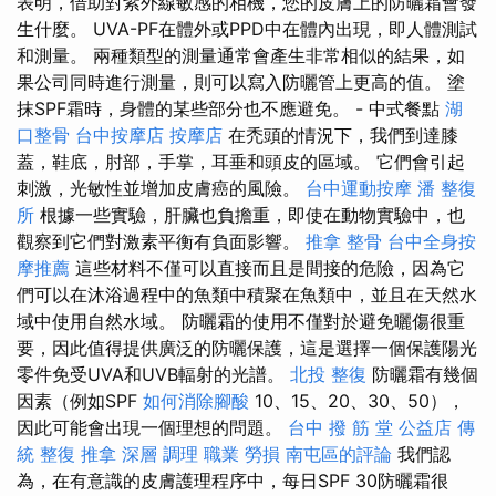
表明，借助對紫外線敏感的相機，您的皮膚上的防曬霜會發
生什麼。 UVA-PF在體外或PPD中在體內出現，即​​人體測試
和測量。 兩種類型的測量通常會產生非常相似的結果，如
果公司同時進行測量，則可以寫入防曬管上更高的值。 塗
抹SPF霜時，身體的某些部分也不應避免。 - 中式餐點
湖
口整骨
台中按摩店
按摩店
在禿頭的情況下，我們到達膝
蓋，鞋底，肘部，手掌，耳垂和頭皮的區域。 它們會引起
刺激，光敏性並增加皮膚癌的風險。
台中運動按摩
潘 整復
所
根據一些實驗，肝臟也負擔重，即使在動物實驗中，也
觀察到它們對激素平衡有負面影響。
推拿 整骨
台中全身按
摩推薦
這些材料不僅可以直接而且是間接的危險，因為它
們可以在沐浴過程中的魚類中積聚在魚類中，並且在天然水
域中使用自然水域。 防曬霜的使用不僅對於避免曬傷很重
要，因此值得提供廣泛的防曬保護，這是選擇一個保護陽光
零件免受UVA和UVB輻射的光譜。
北投 整復
防曬霜有幾個
因素（例如SPF
如何消除腳酸
10、15、20、30、50），
因此可能會出現一個理想的問題。
台中 撥 筋 堂 公益店 傳
統 整復 推拿 深層 調理 職業 勞損 南屯區的評論
我們認
為，在有意識的皮膚護理程序中，每日SPF 30防曬霜很