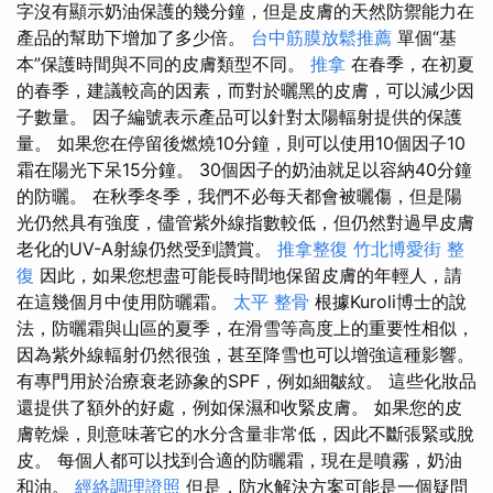
字沒有顯示奶油保護的幾分鐘，但是皮膚的天然防禦能力在
產品的幫助下增加了多少倍。
台中筋膜放鬆推薦
單個“基
本”保護時間與不同的皮膚類型不同。
推拿
在春季，在初夏
的春季，建議較高的因素，而對於曬黑的皮膚，可以減少因
子數量。 因子編號表示產品可以針對太陽輻射提供的保護
量。 如果您在停留後燃燒10分鐘，則可以使用10個因子10
霜在陽光下呆15分鐘。 30個因子的奶油就足以容納40分鐘
的防曬。 在秋季冬季，我們不必每天都會被曬傷，但是陽
光仍然具有強度，儘管紫外線指數較低，但仍然對過早皮膚
老化的UV-A射線仍然受到讚賞。
推拿整復
竹北博愛街 整
復
因此，如果您想盡可能長時間地保留皮膚的年輕人，請
在這幾個月中使用防曬霜。
太平 整骨
根據Kuroli博士的說
法，防曬霜與山區的夏季，在滑雪等高度上的重要性相似，
因為紫外線輻射仍然很強，甚至降雪也可以增強這種影響。
有專門用於治療衰老跡象的SPF，例如細皺紋。 這些化妝品
還提供了額外的好處，例如保濕和收緊皮膚。 如果您的皮
膚乾燥，則意味著它的水分含量非常低，因此不斷張緊或脫
皮。 每個人都可以找到合適的防曬霜，現在是噴霧，奶油
和油。
經絡調理證照
但是，防水解決方案可能是一個疑問