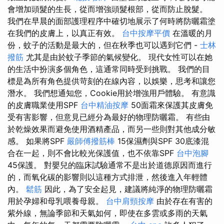
會增加頭髮的生長，從而增強頭髮根部，從而防止脫髮。
我們在早晨的面部護理程序中確切地展示了何時將防曬霜塗
在我們的皮膚上，以真正有效。
台中按摩平價
在溫暖的月
份，蚊子的活動是最大的，但在秋季也可以遇到它們 -
士林
撥筋
尤其是由於蚊子季節的氣候變化。 現代女性可以在她
的生活中扮演多個角色，這通常同時受到挑戰。 我們的目
標是為所有角色提供苛刻的在線內容，以娛樂，思考和讓您
潛水。 我們想通知您，Cookie用於增強用戶體驗。 有意識
的皮膚職業使用SPF
台中精油按摩
50面霜來保護其皮膚免
受有害影響，但意見已經分為最好的物理防曬霜。 有些由
於乾燥效果而避免使用酒精產品，而另一些則對其他成分敏
感。 如果將SPF
嚴師傅撥筋棒
15保濕劑與SPF 30底漆混
合在一起，則不會比較光保護值，也不依靠SPF
台中泡腳
45保護。 對嬰兒的臨床試驗通常不是出於道德原因而進行
的，而氧化碳的影響則以這種方式排泄，然後進入年輕體
內。
鬆筋
因此，為了安全起見，建議將純淨的物理防曬霜
用於孕婦和母乳喂養母親。
台中肩頸按摩
由於存在有害的
紫外線，無論季節和天氣如何，即使在多雲或多雨的天氣