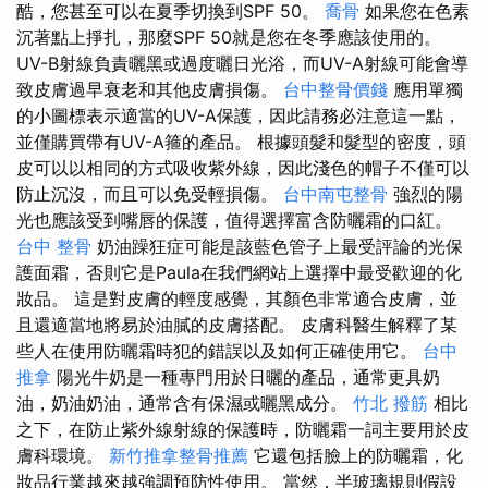
酷，您甚至可以在夏季切換到SPF 50。
喬骨
如果您在色素
沉著點上掙扎，那麼SPF 50就是您在冬季應該使用的。
UV-B射線負責曬黑或過度曬日光浴，而UV-A射線可能會導
致皮膚過早衰老和其他皮膚損傷。
台中整骨價錢
應用單獨
的小圖標表示適當的UV-A保護，因此請務必注意這一點，
並僅購買帶有UV-A箍的產品。 根據頭髮和髮型的密度，頭
皮可以以相同的方式吸收紫外線，因此淺色的帽子不僅可以
防止沉沒，而且可以免受輕損傷。
台中南屯整骨
強烈的陽
光也應該受到嘴唇的保護，值得選擇富含防曬霜的口紅。
台中 整骨
奶油躁狂症可能是該藍色管子上最受評論的光保
護面霜，否則它是Paula在我們網站上選擇中最受歡迎的化
妝品。 這是對皮膚的輕度感覺，其顏色非常適合皮膚，並
且還適當地將易於油膩的皮膚搭配。 皮膚科醫生解釋了某
些人在使用防曬霜時犯的錯誤以及如何正確使用它。
台中
推拿
陽光牛奶是一種專門用於日曬的產品，通常更具奶
油，奶油奶油，通常含有保濕或曬黑成分。
竹北 撥筋
相比
之下，在防止紫外線射線的保護時，防曬霜一詞主要用於皮
膚科環境。
新竹推拿整骨推薦
它還包括臉上的防曬霜，化
妝品行業越來越強調預防性使用。 當然，半玻璃規則假設