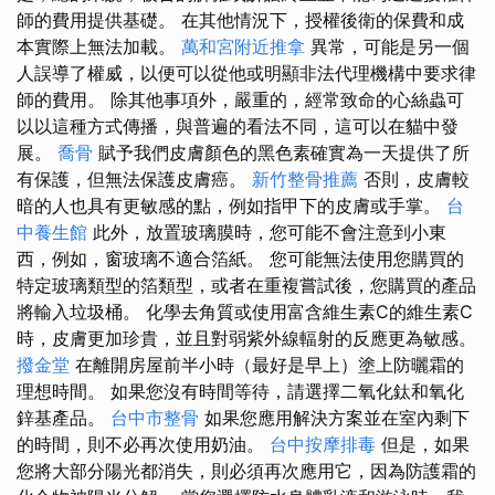
師的費用提供基礎。 在其他情況下，授權後衛的保費和成
本實際上無法加載。
萬和宮附近推拿
異常，可能是另一個
人誤導了權威，以便可以從他或明顯非法代理機構中要求律
師的費用。 除其他事項外，嚴重的，經常致命的心絲蟲可
以以這種方式傳播，與普遍的看法不同，這可以在貓中發
展。
喬骨
賦予我們皮膚顏色的黑色素確實為一天提供了所
有保護，但無法保護皮膚癌。
新竹整骨推薦
否則，皮膚較
暗的人也具有更敏感的點，例如指甲下的皮膚或手掌。
台
中養生館
此外，放置玻璃膜時，您可能不會注意到小東
西，例如，窗玻璃不適合箔紙。 您可能無法使用您購買的
特定玻璃類型的箔類型，或者在重複嘗試後，您購買的產品
將輸入垃圾桶。 化學去角質或使用富含維生素C的維生素C
時，皮膚更加珍貴，並且對弱紫外線輻射的反應更為敏感。
撥金堂
在離開房屋前半小時（最好是早上）塗上防曬霜的
理想時間。 如果您沒有時間等待，請選擇二氧化鈦和氧化
鋅基產品。
台中市整骨
如果您應用解決方案並在室內剩下
的時間，則不必再次使用奶油。
台中按摩排毒
但是，如果
您將大部分陽光都消失，則必須再次應用它，因為防護霜的