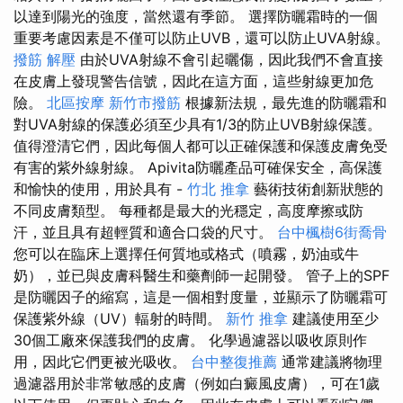
以達到陽光的強度，當然還有季節。 選擇防曬霜時的一個
重要考慮因素是不僅可以防止UVB，還可以防止UVA射線。
撥筋 解壓
由於UVA射線不會引起曬傷，因此我們不會直接
在皮膚上發現警告信號，因此在這方面，這些射線更加危
險。
北區按摩
新竹市撥筋
根據新法規，最先進的防曬霜和
對UVA射線的保護必須至少具有1/3的防止UVB射線保護。
值得澄清它們，因此每個人都可以正確保護和保護皮膚免受
有害的紫外線射線。 Apivita防曬產品可確保安全，高保護
和愉快的使用，用於具有 -
竹北 推拿
藝術技術創新狀態的
不同皮膚類型。 每種都是最大的光穩定，高度摩擦或防
汗，並且具有超輕質和適合口袋的尺寸。
台中楓樹6街喬骨
您可以在臨床上選擇任何質地或格式（噴霧，奶油或牛
奶），並已與皮膚科醫生和藥劑師一起開發。 管子上的SPF
是防曬因子的縮寫，這是一個相對度量，並顯示了防曬霜可
保護紫外線（UV）輻射的時間。
新竹 推拿
建議使用至少
30個工廠來保護我們的皮膚。 化學過濾器以吸收原則作
用，因此它們更被光吸收。
台中整復推薦
通常建議將物理
過濾器用於非常敏感的皮膚（例如白癜風皮膚），可在1歲