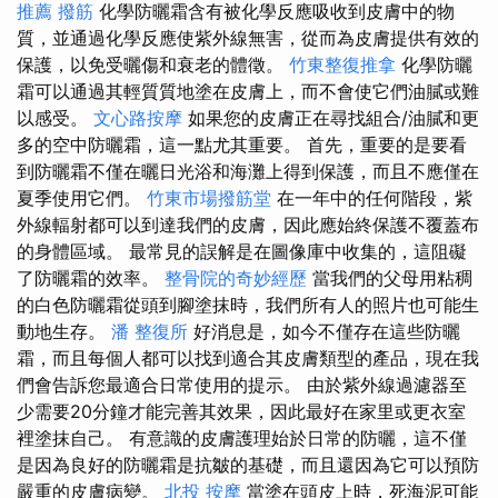
推薦 撥筋
化學防曬霜含有被化學反應吸收到皮膚中的物
質，並通過化學反應使紫外線無害，從而為皮膚提供有效的
保護，以免受曬傷和衰老的體徵。
竹東整復推拿
化學防曬
霜可以通過其輕質質地塗在皮膚上，而不會使它們油膩或難
以感受。
文心路按摩
如果您的皮膚正在尋找組合/油膩和更
多的空中防曬霜，這一點尤其重要。 首先，重要的是要看
到防曬霜不僅在曬日光浴和海灘上得到保護，而且不應僅在
夏季使用它們。
竹東市場撥筋堂
在一年中的任何階段，紫
外線輻射都可以到達我們的皮膚，因此應始終保護不覆蓋布
的身體區域。 最常見的誤解是在圖像庫中收集的，這阻礙
了防曬霜的效率。
整骨院的奇妙經歷
當我們的父母用粘稠
的白色防曬霜從頭到腳塗抹時，我們所有人的照片也可能生
動地生存。
潘 整復所
好消息是，如今不僅存在這些防曬
霜，而且每個人都可以找到適合其皮膚類型的產品，現在我
們會告訴您最適合日常使用的提示。 由於紫外線過濾器至
少需要20分鐘才能完善其效果，因此最好在家里或更衣室
裡塗抹自己。 有意識的皮膚護理始於日常的防曬，這不僅
是因為良好的防曬霜是抗皺的基礎，而且還因為它可以預防
嚴重的皮膚病變。
北投 按摩
當塗在頭皮上時，死海泥可能