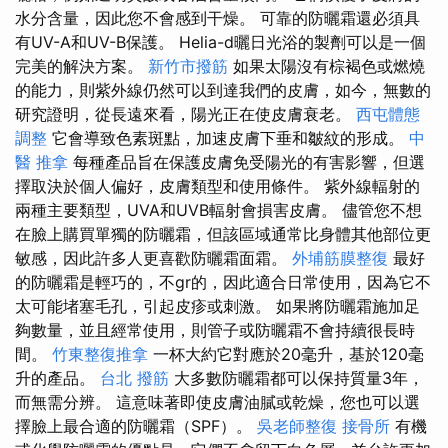
水分含量，因此您不會感到干燥。 可靠的防曬霜還必須具
有UV-A和UV-B保護。 Helia-d曬日光浴的製劑可以是一個
完美的解決方案。
新竹市撥筋
如果太陽沒有棕褐色或燃燒
的能力，則紫外線仍然可以到達我們的皮膚，如今，無數的
研究證明，從長遠來看，陽光正在使皮膚衰老。
西屯體態
調整
它會導致色素斑點，加速皮膚下垂和皺紋的形成。
中
醫 推拿
每種產品旨在保護皮膚免受陽光的有害影響，但選
擇取決於個人偏好，皮膚類型和使用條件。 紫外線輻射的
兩種主要類型，UVA和UVB輻射會損害皮膚。 儘管您不想
在臉上購買單獨的防曬霜，但該區域通常比身體其他部位更
敏感，因此許多人更喜歡防曬霜面霜。
外埔筋膜整復
最好
的防曬霜是輕巧的，不gr的，因此適合日常使用，因為它不
太可能堵塞毛孔，引起皮疹或刺激。 如果將防曬霜施加足
夠數量，並且經常使用，則管子或防曬霜不會持續很長時
間。
竹東整復推拿
一杯大約它對應於20毫升，基於120毫
升的產品。
台北 撥筋
大多數防曬霜都可以保持質量3年，
而無需分辨。 這意味著即使皮膚油膩或乾燥，您也可以選
擇臉上最合適的防曬霜（SPF）。
吳老師整復
接骨所
有機