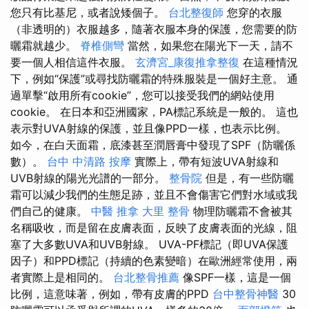
您只有比基尼，或者說矮個子。
台北整復師
您穿的衣服
（非透明的）衣服越多，隨著衣服本身的保護，您需要的防
曬霜就越少。
脊椎側彎
當然，如果您在陽光下一天，請不
要一個人相信這件衣服。
玄濟宮_康復推拿整復
在這種情況
下，例如“保護”或尋找防曬霜的特殊服裝是一個好主意。 通
過單擊“啟用所有cookie”，您可以接受我們的網站使用
cookie。 在日本和亞洲國家，PA標記系統是一般的。 這也
表示對UVA射線的保護，並且像PPD一樣，也表示比例。
如今，在白天面霜，底漆甚至潤唇膏中發現了SPF（防曬係
數）。
台中 中清路 按摩
實際上，帶有短波UVA射線和
UVB射線的陽光光譜的一部分。
整骨院
但是，有一些防曬
霜可以減少我們的生態足跡，並且不會傷害它們對水域或我
們自己的健康。
中醫 推拿
大里 整骨
物理防曬霜不會被其
名稱吸收，而是留在皮膚表面，反映了皮膚表面的光線，阻
塞了大多數UVA和UVB射線。 UVA-PF標記（即UVA保護
因子）和PPD標記（持續的色素變暗）在歐洲經常使用，兩
者實際上是相同的。
台北整骨推薦
像SPF一樣，這是一個
比例，這意味著，例如，帶有皮膚的PPD
台中整骨神醫
30