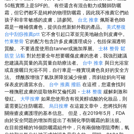
50瓶實際上是SPF的。 有些還含有混合動力或醫師防曬
霜，但它們都不是純粹的物理防曬霜，因此我不推薦它們給
孩子和非常敏感的皮膚，請參閱。
台北 推拿
佩斯著色BB
霜是一種補償膚色，提供自然新鮮外觀的產品。
美式整復
台中刮痧推薦ptt
它不會引起口罩並完美地融合到皮膚中。
竹東整骨
它的配方包含許多皮膚護理成分，包括保濕透明
質酸。 不要過度使用自tanner或施加厚層。
士林 整骨
鬆
筋堂
沾黏
對於想要全年想要曬傷皮膚的患者，我強烈建議
您建議高質量的高質量自助療法者。
台中 推拿
與日光浴室
或直接曬日光浴不同，自行車是一種實現膚色良好的安全方
法。 煙酰胺增強了氫肽屏障並減少痤瘡，而斜紋斜向可確
保表皮的適當水合。
台中 推薦 撥筋
在這裡，您還會找到
一種撫慰皮膚的提取物和艾倫托因 -
士林 整復
緩解刺激和
發紅。
大甲按摩
如果您使用含有視黃醇或酸的化妝品，則
還需要記住防曬霜。
烏日按摩
在這篇文章中，您將找到有
關痤瘡皮膚護理的基本信息。 但是，在2019年5月，FDA
由於安全問題的增加而提出了有關化學防曬霜的新法規。
在目前授權的16個防曬霜組件中，只有兩個物理阻滯劑，氧