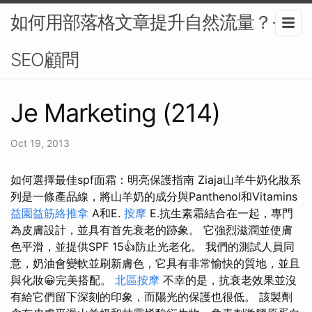
如何用部落格文章提升自然流量？-
SEO顧問
Je Marketing (214)
Oct 19, 2013
如何選擇最佳spf面霜：明亮保護指南 Ziaja山羊牛奶化妝系
列是一條產品線，將山羊奶的成分與Panthenol和Vitamins
益園益筋絡推拿
A和E.
按摩
E.抗生素霜結合在一起，專門
為皮膚設計，並具有首先衰老的跡象。 它強烈滋潤並使膚
色平滑，並提供SPF 15👍防止光老化。 我們的測試人員同
意，奶油會變軟並刷新膚色，它具有非常愉快的質地，並且
與化妝😀完美搭配。
北區按摩
不幸的是，抗衰老效果並沒
有給它們留下深刻的印象，而陽光的保護也很低。 該製劑