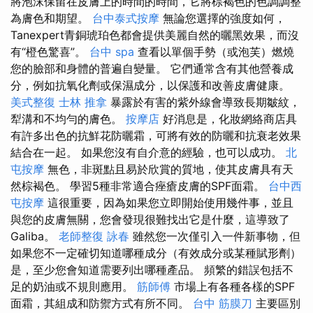
將泡沫保留在皮膚上的時間的時間，它將棕褐色的色調調整
為膚色和期望。
台中泰式按摩
無論您選擇的強度如何，
Tanexpert青銅琥珀色都會提供美麗自然的曬黑效果，而沒
有“橙色驚喜”。
台中 spa
查看以單個手勢（或泡芙）燃燒
您的臉部和身體的普遍自變量。 它們通常含有其他營養成
分，例如抗氧化劑或保濕成分，以保護和改善皮膚健康。
美式整復
士林 推拿
暴露於有害的紫外線會導致長期皺紋，
犁溝和不均勻的膚色。
按摩店
好消息是，化妝網絡商店具
有許多出色的抗鮮花防曬霜，可將有效的防曬和抗衰老效果
結合在一起。 如果您沒有自介意的經驗，也可以成功。
北
屯按摩
無色，非斑點且易於欣賞的質地，使其皮膚具有天
然棕褐色。 學習5種非常適合痤瘡皮膚的SPF面霜。
台中西
屯按摩
這很重要，因為如果您立即開始使用幾件事，並且
與您的皮膚無關，您會發現很難找出它是什麼，這導致了
Galiba。
老師整復 詠春
雖然您一次僅引入一件新事物，但
如果您不一定確切知道哪種成分（有效成分或某種賦形劑）
是，至少您會知道需要列出哪種產品。 頻繁的錯誤包括不
足的奶油或不規則應用。
筋師傅
市場上有各種各樣的SPF
面霜，其組成和防禦方式有所不同。
台中 筋膜刀
主要區別