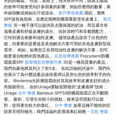
光的防曬霜。 但是，實際上，情況有所不同，因為太陽霜
的效率可能會受到許多因素的影響，例如所應用的數量，紫
外線指數或例如出汗或游泳。
新竹整骨推薦
因此，應將
SPF值視為指南，並應定期將防曬霜重新塗在皮膚上。
美式
整復
另一種不僅可以提供高太陽保護的奶油，而且還含有
滋養皮膚和舒緩皮膚的成分。 由於其輕巧和非載體配方，
它特別適合痤瘡和油性皮膚。 儘管該產品提供了出色的性
能，但重要的是要提及其他解決方案可用於其他皮膚類型或
需求。 例如，如果您正在尋找油性皮膚的解決方案，則可
能更適合較輕的質地產品。
后里按摩推薦
Frezyderm防曬
霜面霜SPF
筋骨撥筋堂整復竹東
30是一種高質量的產品，
我們自豪地將其列入了前5名。 在此詳細的評論中，我們向
您展示了為什麼該產品值得選擇以及突出您的競爭對手的內
容。 Bioderma光胚層面霜由於其高效率和皮膚友好的成分
而脫穎而出。 由於Uriage實驗室開發的“皮膚盾牌”技術，
Uriage
台中 整復
Bariesun SPF50防曬霜面霜正在不斷開
發。 最初，它發生在較小的斑點，後來這些斑點可以面
對，從而產生較大的發紅。
台中 整復
如果這種不愉快的症
狀甚至得到補充，我們談論的是酒渣鼻紅細胞 -
北投 整復