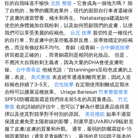
狂的自我味道不愉快
北投 整復
- 它會成為一個地方嗎？ 除
了自然的，無帶的曬黑效果外，現代的面部自行車者還確保
了皮膚的適當營養，補水和再生。 Nataliastępa建議如何
使您的身體施加自我粉刺，以及如何照顧我們的皮膚，以便
我們可以享受美麗的棕褐色。
台北 按摩
親切性是一種現代
的自行車，對皮膚中的某些氨基群反應，並導致穩定的棕褐
色，而沒有條紋和不均勻。 青銅（或青銅 -
台中腳底按摩
拼寫都是正確的），而青銅霜則是相同的化妝品。 但是，
不應誇大自我粉刺主義者，因為大量的DHA會使皮膚乾
燥。
台中喬骨盆
他補充說：“自tanningers呈棕色皮膚的上
層，表皮。
美式整復
表皮經常通過剝離而更新，因此人造
棕褐色持續了3-5天。
北屯按摩
在定期使用剝離或定期水
合時可以擴展這種效果。 Uriage Bariesun
竹東整復推拿
SPF50防曬霜面霜是我們排名前5名的高質量產品。
竹北
整復
在此詳細的評估中，您可以了解為什麼該產品值得選
擇以及使其對競爭對手特別的原因。
美容撥筋
如果不適當
保護皮膚免受太陽射線的影響，則遲早是UVA和UVB輻射克
服了皮膚/皮膚的質量和外觀。 通常，最弱的防曬霜從6-15
個因素開始（通常是青銅配方），最強的是100因子版本的