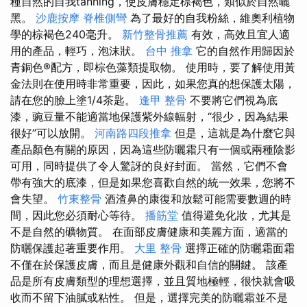
種自然的自我tanning，使皮膚穩定棕褐色，類似於自然曬
黑。
沙鹿按摩
脊椎側彎
為了最好的自我粉絲，維奧利植物
學的棕褐色240毫升。
新竹整骨推薦
有效，高效且宜人適
用的產品，輕巧，泡沫狀。
台中 推拿
它的自然作用歸因於
青銅色®配方，即棕色藻類提取物。 使用時，要了解使用黃
金法則在使用時非常重要，因此，如果您真的想保護太陽，
請在您的臉上塗1/4茶匙。
逢甲 整骨
不要將它們視為底
漆，豌豆量不能適當地保護紫外線輻射，“很少，因為結果
很好”可以放開。
河南路四段推拿
但是，這就是為什麼它與
產品顏色有關的原因，因為這些防曬霜只有一個或兩種陰影
可用，同時提供了令人驚訝的良好封面。 當然，它們不會
帶有強大的底漆，但是如果您喜歡自然的統一效果，您將不
會失望。
竹東整骨
酒渣鼻的康復和放鬆可能需要數週的時
間，因此您必須耐心等待。
播筋堂
值得避免化妝，尤其是
不是自然的礦物質。 在面部皮膚健康和美麗方面，適當的
防曬保護起著重要作用。
大里 整骨
選擇正確的防曬霜面霜
不僅在於保護皮膚，而且是健康外觀和自信的關鍵。 該產
品是所有皮膚類型的理想選擇，並且質地極輕，很快就會吸
收而不留下油膩或粘性。 但是，選擇完美的防曬霜並不是