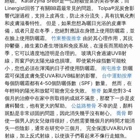
經驗。 Katarzyna Srebr是一位經驗豐富的美容學家，而
Linergist回答了有關BB霜最常見的問題。 Tolpa®泥炭會影
響代謝過程，支持上皮再生，防止水分流失，具有抗氧化劑
和皮膚滋養特性。 但是，如果您想為曬日光浴的皮膚準
備，或者只是在冬季，您絕對應該在身體上使用防曬霜，並
在臉上使用防曬霜。
竹東整復推拿
由於其心理作用，其抗
抑鬱藥，維生素D產生增強和免疫系統，在漫長而黑暗的冬
季，它可以適度地證明是合理的。 玻璃只會過濾UVB射
線，而窗戶的太陽光線也損壞。 即使紫外線指數可能較
小，您也必須在渾濁的日子裡使用防曬霜。
南屯推拿
防曬
霜可保護皮膚免受UVA和UVB輻射的影響。
台中運動按摩
每個防曬霜都有4-50個防曬係數（SPF）數量。 然而，在
年輕時的陽光和放鬆可能會完全失敗。
整脊
如果您對3-4
個月的治療中在家中所取得的成就不滿意，那麼下一步是皮
膚科醫生，他有更大的幫助。
公益路整骨
不幸的是，顏料
斑點是非常頑固的問題，因此消失幾乎沒有耐心。
喬骨
即
使一個男人的女兒做得很好，仍然需要幾個月的時間才能消
失一些陰影，通常在研究中三個月。 完全保護UVA和UVB
射線，加上反式射線，以使孩子們看起來不像行走鱷魚。