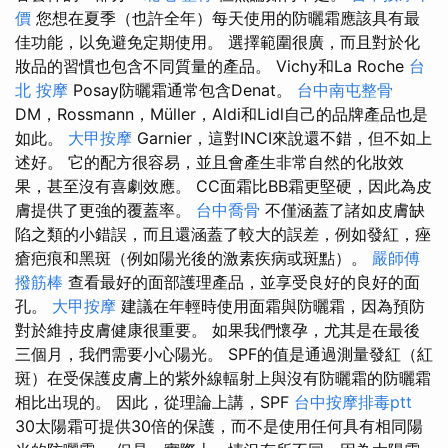
價
您想在夏季（也許全年）每天使用的防曬霜應該具有最
佳功能，以免避免定期使用。 選擇範圍很廣，而且對於化
妝品的習慣也包含不同質量的產品。 Vichy和La Roche
台
北 按摩
Posay防曬霜通常包含Denat。
台中南屯整骨
DM，Rossmann，Müller，Aldi和Lidl自己的品牌產品也是
如此。
大甲按摩
Garnier，這對INCI來說還不錯，但不如上
述好。 它的配方很容易，並且會產生非常自然的化妝效
果，甚至沒有喜劇效應。 CC面霜比BB霜更堅硬，因此為皮
膚提供了更強的覆蓋率。
台中喬骨
不僅涵蓋了諸如皮膚缺
陷之類的小錯誤，而且還涵蓋了較大的誤差，例如發紅，痤
瘡疤痕和黑斑（例如陽光後的激素疾病或斑點）。
嚴師傅
撥筋棒
查看最好的面部護理產品，並享受良好的良好的面
孔。
大甲按摩
建議在年輕時使用面霜與防曬霜，因為預防
對於維持皮膚健康很重要。 如果我們懷孕，尤其是在最後
三個月，我們需要小心陽光。 SPF的值是通過測量發紅（紅
斑）在受保護皮膚上的紫外線輻射上與沒有防曬霜的防曬霜
相比出現的。 因此，從理論上講，SPF
台中按摩排毒ptt
30太陽霜可提供30倍的保護，而不是使用任何具有相同陽