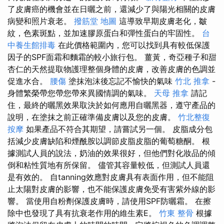
了皮膚癌的機會並在日曬之前，還減少了與陽光相關的皮膚
病變和照片衰老。
撥筋堂 地圖
這導致早期皮膚老化，皺
紋，色素斑點，並加速膠原蛋白和彈性蛋白的牢固性。
台
中養生館排毒
在此價格範圍內，您可以找到具有較低保護
因子的SPF面霜和麵霜的較小旅行包。 薑黃，奇亞種子和甜
杏仁的天然提取物護理整個身體的皮膚，改善皮膚的色調並
促進水合。
腰傷
塗抹泡沫後忘記不愉快的氣味
竹北 推拿
-
身體繁榮帶您帶您帶來異國情調的氣味。
天母 推拿
請記
住，最終的曬黑效果取決於如何應用自曬黑器，遵守產品的
說明，在塗抹之前正確準備皮膚以及您的皮膚。
竹北整復
按摩
如果產品不符合其期望，請嘗試另一個。 皮脂成分包
括減少皮膚缺陷和煙酰胺以調節皮脂皮脂的葡萄糖酮。 根
據測試人員的說法，奶油的效果很好，但他們對化妝品的傾
倒和粘性質地有所保留。 儘管其容量較低，但測試人員還
是有效的。 自tanning效應對皮膚具有表面作用，但不能阻
止太陽對皮膚的影響，也不能保護皮膚免受有害紫外線的影
響。 當使用自粉劑保護皮膚時，請使用SPF防曬霜。 在擦
除中也發現了具有抗衰老作用的維生素E。
竹東 整骨
根據