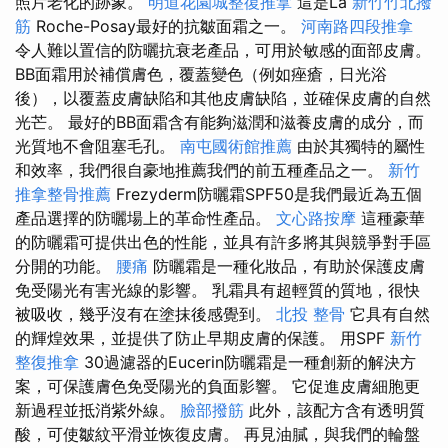
照片老化的跡象。
明道花園城整復推拿
這是La
新竹竹北撥
筋
Roche-Posay最好的抗皺面霜之一。
河南路四段推拿
令人難以置信的防曬抗衰老產品，可用於敏感的面部皮膚。
BB面霜用於補償膚色，覆蓋變色（例如痤瘡，日光浴
後），以覆蓋皮膚缺陷和其他皮膚缺陷，並確保皮膚的自然
光芒。 最好的BB面霜含有能夠滋潤和滋養皮膚的成分，而
光質地不會阻塞毛孔。
南屯國術館推薦
由於其獨特的屬性
和效率，我們很自豪地推薦我們的前五種產品之一。
新竹
推拿整骨推薦
Frezyderm防曬霜SPF50是我們最近為五個
產品選擇的防曬場上的革命性產品。
文心路按摩
這種豪華
的防曬霜可提供出色的性能，並具有許多將其與競爭對手區
分開的功能。
腰痛
防曬霜是一種化妝品，有助於保護皮膚
免受陽光有害光線的影響。 乳霜具有超輕質的質地，很快
被吸收，幾乎沒有在塗抹後感覺到。
北投 整骨
它具有自然
的輝煌效果，並提供了防止早期皮膚的保護。 用SPF
新竹
整復推拿
30過濾器的Eucerin防曬霜是一種創新的解決方
案，可保護膚色免受陽光的負面影響。 它促進皮膚細胞更
新過程並抵消紫外線。
臉部撥筋
此外，該配方含有透明質
酸，可使皺紋平滑並恢復皮膚。 再見油膩，與我們的輪盤