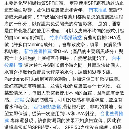
主要是化學和礦物質SPF面霜。 定期使用SPF霜有助於防止
這些負面影響，並保留皮膚健康和青年。
南屯推拿
無論季
節或天氣如何，SPF奶油的日常應用都應是您的皮膚護理程
序的一部分，以保護其免受陽光的有害影響。 是的，通常
是由於化妝品的使用不准確，可以以皮膚不均勻的形式引起
的自tanning副作用。
竹東市場撥筋堂
有些可能對DHA過
敏（許多自tanning成分），會導致皮疹，頭暈，皮膚發癢
和咳嗽。
新竹整骨推薦
當DHA（產品的主要曬黑成分）與
死亡上皮細胞的上層相互作用時，自變態就開始了。
台中
按摩排毒
這次通常在6到10個小時之間，具體取決於個人。
水百合提取物負責最大程度的水合，調節和滋養皮膚。
Panthenol可以緩解可能的刺激，並加速傷口和微型破壞。
最好諮詢皮膚科醫生，並告訴我們皮膚需要什麼保護。 在
某些情況下，每個人都需要使用不同的面霜，因為皮膚更敏
感。
沾黏
完美的防曬霜，可用於敏感和非避孕皮，並沒有
香水和著色。
西屯肩頸放鬆
憑藉輕巧的，非粘的質地，有
望立即保護，從第一次應用到UV和UVA射線。
台北整骨推
薦
專家還發現，許多防曬霜的效果不如廣告宣傳，因此在
選擇非常低的SPF時要小心。 SPF 50之後沒有保護，但是