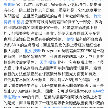
整骨院
它可以防止紫外線，完美保濕，使其均勻，使皮膚
有些亮，防止皺紋和老年斑點。 重要的是，它也應應用於
胸部區域，並且因為該區域的皮膚非常微妙和敏感。
竹北
博愛街 整復
您甚至可以將防曬霜用於脖子的一部分，因為
它可能比臉部的防曬霜便宜一些。 如果您在酒渣鼻上掙
扎，則需要密切注意以下事實：即使天氣多雨或天空多雲，
也可以保護自己免受有害的紫外線。
整復
紫外線不僅負責
大約80％的皮膚衰老，而且還對您的臉上發紅的發紅也有
很大貢獻。
北投 按摩
Frezyderm防曬霜面霜SPF50是一種
創新的，科學的紮根配方，可實現有效的單元格，並且具有
極高的皮膚耐受性。
天母 撥筋
此外，它在皮膚上留下了啞
光膜，使其成為所有皮膚類型和年齡段的理想選擇。 這種
創新的方法使該產品在保護紫外線和藍光方面更加有效。
它們具有不同的因子數量，表明對UV-B射線的保護。 但
是，重要的是要注意，因子數量僅表示曬傷的保護，而不是
防止UV-A射線的保護。 因此，它可以發揮最大400
台中按
摩推薦ptt
nm的作用。 這種防曬霜不僅可以有效防止有害
的陽光，而且還提供了一種迅速吸收並顯然改善皮膚外觀的