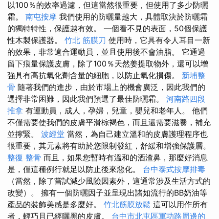
以100％的效率過濾，但這當然很重要，但使用了多少防曬
霜。
南屯按摩
我們使用的防曬量越大，具體取決於防曬霜
的獨特特性，保護越有效。 一個看不見的表面，50個保護
性木製保護器。
竹北 筋膜刀
使用時，它具有令人耳目一新
的效果，非常適合運動員，並且使用後不會油脂。 它通過
留下痕量保護皮膚，除了100％天然姜提取物外，還可以增
強具有高抗氧化劑含量的細胞，以防止氧化損傷。
新埔整
骨
隨著我們的進步，由於市場上的機會廣泛，因此我們的
選擇非常困難，因此我們預選了最佳防曬霜。
河南路四段
推拿
有運動員，成人，孕婦，兒童，嬰兒和老年人。 他們
不僅需要使我們的皮膚平滑棕褐色，而且還需要滋養，補充
並擰緊。
波經堂
當然，為自己建立溫和的皮膚護理程序也
很重要，其元素將有助於您限制發紅，舒緩和增強保護層。
整復 整骨
而且，如果您暫時有溫和的酒渣鼻，那麼好消息
是，僅這種例行就足以防止後來惡化。
台中泰式按摩排毒
（當然，除了嘗試減少風險因素外，這通常涉及生活方式的
改變）。 擁有一個防曬因子並呈現出諸如流行的BB奶油等
產品的裝飾美感是多麼好。
竹北筋膜放鬆
這可以用作所有
者，輕巧且已經曬黑的皮膚。
台中市北屯區軍功路周邊的