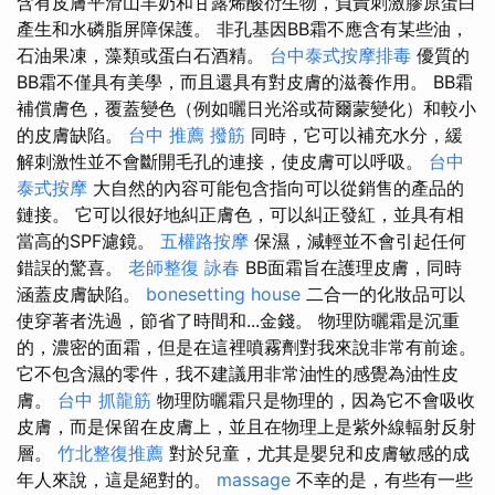
含有皮膚平滑山羊奶和甘露烯酸衍生物，負責刺激膠原蛋白
產生和水磷脂屏障保護。 非孔基因BB霜不應含有某些油，
石油果凍，藻類或蛋白石酒精。
台中泰式按摩排毒
優質的
BB霜不僅具有美學，而且還具有對皮膚的滋養作用。 BB霜
補償膚色，覆蓋變色（例如曬日光浴或荷爾蒙變化）和較小
的皮膚缺陷。
台中 推薦 撥筋
同時，它可以補充水分，緩
解刺激性並不會斷開毛孔的連接，使皮膚可以呼吸。
台中
泰式按摩
大自然的內容可能包含指向可以從銷售的產品的
鏈接。 它可以很好地糾正膚色，可以糾正發紅，並具有相
當高的SPF濾鏡。
五權路按摩
保濕，減輕並不會引起任何
錯誤的驚喜。
老師整復 詠春
BB面霜旨在護理皮膚，同時
涵蓋皮膚缺陷。
bonesetting house
二合一的化妝品可以
使穿著者洗過，節省了時間和...金錢。 物理防曬霜是沉重
的，濃密的面霜，但是在這裡噴霧劑對我來說非常有前途。
它不包含濕的零件，我不建議用非常油性的感覺為油性皮
膚。
台中 抓龍筋
物理防曬霜只是物理的，因為它不會吸收
皮膚，而是保留在皮膚上，並且在物理上是紫外線輻射反射
層。
竹北整復推薦
對於兒童，尤其是嬰兒和皮膚敏感的成
年人來說，這是絕對的。
massage
不幸的是，有些有一些