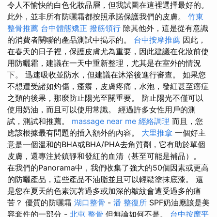
令人不愉快的白色化妝品層，但我試圖在這裡選擇最好的。
此外，並非所有防曬霜都按照承諾保護我們的皮膚。
竹東
整骨推薦
台中體態矯正
撥筋領行
除其他外，這是從有意識
的消費者關聯的產品測試中揭示的。
台中按摩推薦
因此，
在春天的日子裡，保護皮膚尤為重要，因此建議在化妝前使
用防曬霜，建議在一天中重新整理，尤其是在室外的情況
下。 迅速吸收並防水，但建議在沐浴後進行審查。 如果您
不想遭受諸如灼傷，瘙癢，皮膚疼痛，水泡，發紅甚至癌症
之類的後果，那麼防止陽光至關重要。 防止陽光不僅可以
使用奶油，而且可以使用常識。 經過許多女性用戶的測
試，測試和推薦。
massage near me
經絡調理
而且，您
應該根據最有問題的插入額外的內容。
大里推拿
一個好主
意是一個溫和的BHA或BHA/PHA去角質劑，它有助於單個
皮膚，還專注於鎮靜和發紅的血清（甚至可能是補品）。
在我們的Panorama中，我們收集了強大的50個因素或更高
的防曬產品，這些產品不油脂並且可以輕鬆塗抹底漆。 還
是您在夏天的色素沉著過多或加深的皺紋會遭受過多的痛
苦？ 優質的防曬霜
湖口整骨
-
潘 整復所
SPF奶油應該是美
容套件的一部分 -
北屯 整骨
但無論如何不是。
台中按摩平