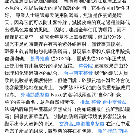
並為皮膚提供舒適的觸感。 輕質質地的配方在皮膚上是看
不見的，在提供強大的陽光保護的同時，它很香且耐受性良
好。 專業人士建議每天使用防曬霜，無論是多雲還是晴
天，因為它們可以防止紫外線，減慢皮膚的衰老過程並降低
出現黑色素瘤的風險。 因此，建議全年使用防曬霜，而不
僅僅是在夏季。 儘管全年基本上需要防曬，但由於寒冷，
陽光不足的時期存在有害的紫外線輻射，儘管事實較弱。
環保主義者還抱怨化學防曬霜，發現氧本宗和八氧化甲酸損
傷珊瑚礁。
整骨推薦
從2021年，夏威夷從2021年正式禁
止使用含有此類成分的陽光面霜。
整骨院
這種效果是由於
物理和化學過濾器的結合。
台中南屯整骨
我們的測試人員
欣賞化妝品的保護特性，但他們說，矽膠質地在滑動時會使
妝容嚴重地粘在皮膚上。 按照該SPF奶油的包裝重複該應用
程序。
外埔筋膜整復
Nuxe的名字以兩個詞“自然”和“豪
華”的名字命名，意為自然和奢侈。
推拿 整骨
台中喬骨盆
法國品牌確實生產基於天然成分（例如這種最佳抗鮮豔防曬
霜）開發的豪華產品。 測試的防曬霜對環境的影響並沒有
顯示出令人鼓舞的情況。
玄濟宮_康復推拿整復
在評估中還
考慮了產品的組成，微塑料的存在和包裝。
新竹撥筋
南區