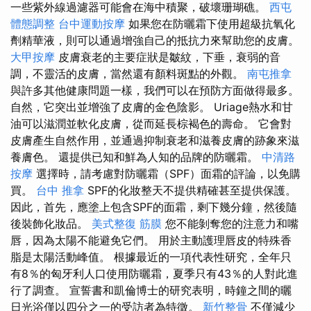
一些紫外線過濾器可能會在海中積聚，破壞珊瑚礁。
西屯
體態調整
台中運動按摩
如果您在防曬霜下使用超級抗氧化
劑精華液，則可以通過增強自己的抵抗力來幫助您的皮膚。
大甲按摩
皮膚衰老的主要症狀是皺紋，下垂，衰弱的音
調，不靈活的皮膚，當然還有顏料斑點的外觀。
南屯推拿
與許多其他健康問題一樣，我們可以在預防方面做得最多。
自然，它突出並增強了皮膚的金色陰影。 Uriage熱水和甘
油可以滋潤並軟化皮膚，從而延長棕褐色的壽命。 它會對
皮膚產生自然作用，並通過抑制衰老和滋養皮膚的跡象來滋
養膚色。 還提供已知和鮮為人知的品牌的防曬霜。
中清路
按摩
選擇時，請考慮對防曬霜（SPF）面霜的評論，以免購
買。
台中 推拿
SPF的化妝整天不提供精確甚至提供保護。
因此，首先，應塗上包含SPF的面霜，剩下幾分鐘，然後隨
後裝飾化妝品。
美式整復 筋膜
您不能剝奪您的注意力和嘴
唇，因為太陽不能避免它們。 用於主動護理唇皮的特殊香
脂是太陽活動峰值。 根據最近的一項代表性研究，全年只
有8％的匈牙利人口使用防曬霜，夏季只有43％的人對此進
行了調查。 宣誓書和凱倫博士的研究表明，時鐘之間的曬
日光浴僅以四分之一的受訪者為特徵。
新竹整骨
不僅減少