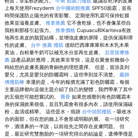
輕質，非柔軟的配方。
牛角 筋膜刀撥筋
建議在乾淨的皮膚
上每天使用Frezyderm
台中國術館推薦
SPF50面霜，並長
時間保護防止陽光的有害影響。 定期使用乳霜可保持虹膜
效果並滋養皮膚。
推拿推薦
它不會乾燥，也不會像某些自
我粉刺那樣引起張力。
推拿價格
Cupuacu和Kariteva有效
地再生表皮的脂質結構，並增強皮膚的屏障，提供保濕和彈
性的皮膚。
台中 推薦 撥筋
借助巴西庫庫庫和木木乳木果
黃油，自粉量牛奶可以補充水分並再生皮膚。
后里按摩推
薦
該產品易於應用，其效果非常快，這是在聚會前幾個小
時給您的皮膚美麗的青銅色的理想選擇。 但是，當涉及到
嬰兒，尤其是嬰兒的防曬霜時，這些準則並不清楚。
嚴師
傅撥筋棒
幸運的是，今年的報價充滿了彩色防曬霜，每個
主要品牌都向這個主題介紹了自己的變體，我們帶來了其中
的五個您可能想嘗試的。
喬骨
如果您感覺到有色防曬霜本
身的保濕效果很低，並且乳霜會有很多內衣，請使用保濕碳
粉，血清或精華。 這些是水 - 痕跡
台中頭部撥筋
- 吸收水
合的面部，但在您的臉上不會形成明顯的層。 在一項研究
中，酒渣鼻的一半說，以前祖先之間存在皮膚問題。 但
是，最近研究雙胞胎的一項研究得出的結論是，遺傳學僅是