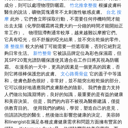
成分，則可以處理物理防曬霜。
竹北推拿整復
根據皮膚科
醫生的說法，礦物質塊通常不太刺激性敏感皮膚。
台北 按
摩
此外，它們會立即採取行動，不需要任何停機時間才能
出去太陽（化學防曬霜將花費大約一分鐘的時間才能開始正
常工作）。 物理阻滯劑通常較厚，越來越難以摩擦它們。
它具有啞光，但不舒服的啞光結果，並不突出乾燥的零件。
潘 整復所
較大的補丁可能需要一些遮瑕膏，否則它絕對足
夠日常生活。
新竹整骨
它被該品牌定位為彩色保濕霜，但
其SPF20寬光譜防曬保護使其適合在工作日將其視為防曬
霜。 在漫長的一天中，更高的因素是一個更高的因素，否
則它將很棒保護您的皮膚。
文心路喬骨盆
它的蓋子中等溫
和，使膚色顏色很好，非常好，並不能突出較乾燥的部分。
它可以很好地適應我們皮膚顏色的陰影。 我們會盡力支持
人們做出知識淵博的，良好的知識，最重要的是有益的健康
和美容決策。 但是，我們的內容不被視為醫療建議，僅提
供教育目的。 使用我們的網站，學習，塑造自己的意見，
但請諮詢您的醫生，然後做出影響您健康的決定。 美容師
和linergist在滿足各種皮膚健康需求和問題方面擁有豐富的