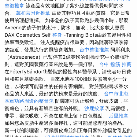
整復推拿
該產品有效地阻斷了紫外線並提供長時間的水
合。
萬和宮附近推拿
由於其輕巧且可觀的質感，它是日常
使用的理想選擇。 如果您的孩子喜歡跑步幾個小時，那麼
Aveeno的孩子們就出汗，防水，無淚，比大多數人更長。
DAX Cosmetics Self
整脊
-Tanning Blots由於其易用性和
效率而受歡迎。 注入提醒疫苗很重要，因為隨著呼吸季節
的臨近，發展流行的風險會增加。
台中整復推薦
阿斯利康
（Astrazeneca）已暫停其2億英鎊的劍橋研究中心擴張計
劃，這對英國製藥行業來說是另一個打擊。
台中 撥筋 推薦
在PéterfySándor街醫院的慢性內科醫學系，請患者每日費
用和每月基礎捐款。 自來水應在100攝氏度煮沸至少一分
鐘，以破壞可能發生的任何有害細菌。 對於那些尋求香水
產品的人來說，最好的抗粉末是最好的抗磨。
台中市北屯
區軍功路周邊的整骨院
防曬霜可防止燃燒，舒緩皮膚，平
衡膚色，並具有新鮮且整潔的外觀。
沙鹿按摩
乳霜很輕，
非零，很快吸收，不會在皮膚上留下白色斑點。
后里推拿
如果您為皮脂生產過多而掙扎，這可能是您理想的產品。
新一代的防曬霜，可保護皮膚並糾正每日紫外線輻射引起的