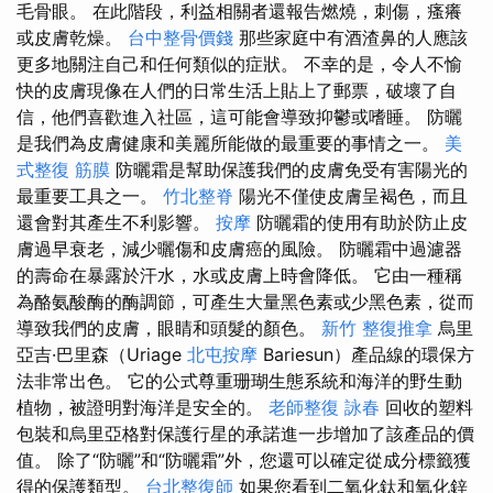
毛骨眼。 在此階段，利益相關者還報告燃燒，刺傷，瘙癢
或皮膚乾燥。
台中整骨價錢
那些家庭中有酒渣鼻的人應該
更多地關注自己和任何類似的症狀。 不幸的是，令人不愉
快的皮膚現像在人們的日常生活上貼上了郵票，破壞了自
信，他們喜歡進入社區，這可能會導致抑鬱或嗜睡。 防曬
是我們為皮膚健康和美麗所能做的最重要的事情之一。
美
式整復 筋膜
防曬霜是幫助保護我們的皮膚免受有害陽光的
最重要工具之一。
竹北整脊
陽光不僅使皮膚呈褐色，而且
還會對其產生不利影響。
按摩
防曬霜的使用有助於防止皮
膚過早衰老，減少曬傷和皮膚癌的風險。 防曬霜中過濾器
的壽命在暴露於汗水，水或皮膚上時會降低。 它由一種稱
為酪氨酸酶的酶調節，可產生大量黑色素或少黑色素，從而
導致我們的皮膚，眼睛和頭髮的顏色。
新竹 整復推拿
烏里
亞吉·巴里森（Uriage
北屯按摩
Bariesun）產品線的環保方
法非常出色。 它的公式尊重珊瑚生態系統和海洋的野生動
植物，被證明對海洋是安全的。
老師整復 詠春
回收的塑料
包裝和烏里亞格對保護行星的承諾進一步增加了該產品的價
值。 除了“防曬”和“防曬霜”外，您還可以確定從成分標籤獲
得的保護類型。
台北整復師
如果您看到二氧化鈦和氧化鋅