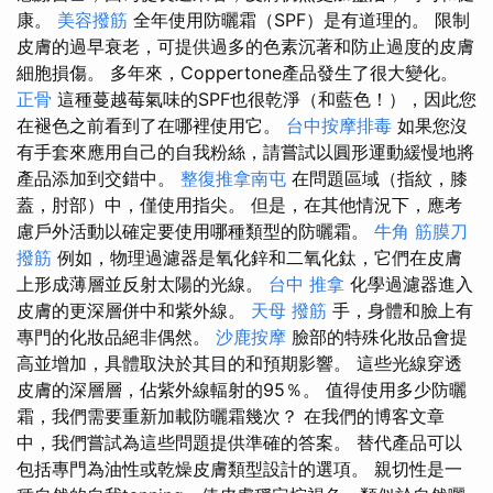
康。
美容撥筋
全年使用防曬霜（SPF）是有道理的。 限制
皮膚的過早衰老，可提供過多的色素沉著和防止過度的皮膚
細胞損傷。 多年來，Coppertone產品發生了很大變化。
正骨
這種蔓越莓氣味的SPF也很乾淨（和藍色！），因此您
在褪色之前看到了在哪裡使用它。
台中按摩排毒
如果您沒
有手套來應用自己的自我粉絲，請嘗試以圓形運動緩慢地將
產品添加到交錯中。
整復推拿南屯
在問題區域（指紋，膝
蓋，肘部）中，僅使用指尖。 但是，在其他情況下，應考
慮戶外活動以確定要使用哪種類型的防曬霜。
牛角 筋膜刀
撥筋
例如，物理過濾器是氧化鋅和二氧化鈦，它們在皮膚
上形成薄層並反射太陽的光線。
台中 推拿
化學過濾器進入
皮膚的更深層併中和紫外線。
天母 撥筋
手，身體和臉上有
專門的化妝品絕非偶然。
沙鹿按摩
臉部的特殊化妝品會提
高並增加，具體取決於其目的和預期影響。 這些光線穿透
皮膚的深層層，佔紫外線輻射的95％。 值得使用多少防曬
霜，我們需要重新加載防曬霜幾次？ 在我們的博客文章
中，我們嘗試為這些問題提供準確的答案。 替代產品可以
包括專門為油性或乾燥皮膚類型設計的選項。 親切性是一