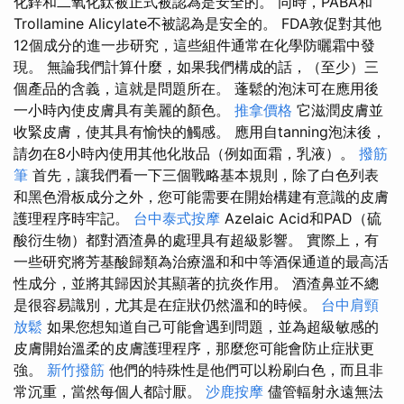
化鋅和二氧化鈦被正式被認為是安全的。 同時，PABA和
Trollamine Alicylate不被認為是安全的。 FDA敦促對其他
12個成分的進一步研究，這些組件通常在化學防曬霜中發
現。 無論我們計算什麼，如果我們構成的話，（至少）三
個產品的含義，這就是問題所在。 蓬鬆的泡沫可在應用後
一小時內使皮膚具有美麗的顏色。
推拿價格
它滋潤皮膚並
收緊皮膚，使其具有愉快的觸感。 應用自tanning泡沫後，
請勿在8小時內使用其他化妝品（例如面霜，乳液）。
撥筋
筆
首先，讓我們看一下三個戰略基本規則，除了白色列表
和黑色滑板成分之外，您可能需要在開始構建有意識的皮膚
護理程序時牢記。
台中泰式按摩
Azelaic Acid和PAD（硫
酸衍生物）都對酒渣鼻的處理具有超級影響。 實際上，有
一些研究將芳基酸歸類為治療溫和和中等酒保通道的最高活
性成分，並將其歸因於其顯著的抗炎作用。 酒渣鼻並不總
是很容易識別，尤其是在症狀仍然溫和的時候。
台中肩頸
放鬆
如果您想知道自己可能會遇到問題，並為超級敏感的
皮膚開始溫柔的皮膚護理程序，那麼您可能會防止症狀更
強。
新竹撥筋
他們的特殊性是他們可以粉刷白色，而且非
常沉重，當然每個人都討厭。
沙鹿按摩
儘管輻射永遠無法