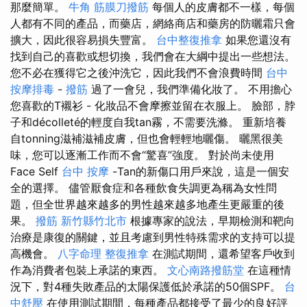
那麼簡單。
牛角 筋膜刀撥筋
每個人的皮膚都不一樣，每個
人都有不同的產品，而藥店，網絡商店和藥房的防曬霜只會
擴大，因此很容易損失豐富。
台中整復推拿
如果您還沒有
找到自己的喜歡或想切換，我們會在大綱中提出一些想法。
您不必在獲得它之後沖洗它，因此我們不會浪費時間
台中
按摩排毒
-
撥筋
過了一會兒，我們準備化妝了。 不用擔心
您喜歡的T襯衫 - 化妝品不會摩擦並留在衣服上。 臉部，脖
子和décolleté的輕度自我tan霧，不需要洗滌。 重新培養
自tonning滋補滋補皮膚，但也會輕輕地曬傷。 曬黑很美
味，您可以逐漸工作而不會“驚喜”強度。 對於尚未使用
Face Self
台中 按摩
-Tan的新傷口用戶來說，這是一個安
全的選擇。 儘管厭食症和各種飲食失調更為稱為女性問
題，但全世界越來越多的男性越來越多地產生更嚴重的後
果。
撥筋 新竹縣竹北市
根據專家的說法，早期檢測和靶向
治療是康復的關鍵，並且考慮到男性特殊需求的支持可以提
高機會。
八字命理 整復推拿
在測試期間，還希望客戶收到
作為消費者包裝上承諾的東西。
文心南路撥筋堂
在這種情
況下，對4種失敗產品的太陽保護低於承諾的50個SPF。
台
中舒壓
在使用測試期間，每種產品都接受了最少的良好評