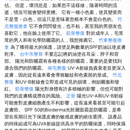
估。 但是，壞消息是，如果您不這樣做，隨著時間的流
逝，情況可能會變得更糟。 它有一種小色素，使其變黃而
不是雪 - 白色，但這只是意味著您根本不會是白色的。
竹
北整復推拿
它不會閃閃發光，也不粘，甚至我的男朋友也
喜歡它，他在臉上使用了它。
筋骨整復
對於成年人，毛茸
茸的男人和有化學防曬霜的人，我想推薦它。
竹東整復推
拿
為了獲得最大的保護，請塗足夠數量的SPF奶油以使皮膚
乾淨。
台中市整骨
不要忘記將奶油塗在耳朵，脖子和背
部。 陽光和防曬霜有各種各樣的防曬霜，重要的是要找到
適合我們的防曬霜。
南屯整復
UV-A射線負責衰老並更深入
皮膚，因此從長遠來看會導致皺紋和色素斑的形成。
竹北
整復
和UV-B射線會立即造成可見的損壞，例如曬傷和發
紅。
筋骨整復
陽光對身體有許多積極的影響，但也可能對
我們的皮膚構成潛在的風險。
正骨
陽光UV-A和UV-B射線
可能會對皮膚細胞產生不利影響，從長遠來看甚至可能引起
皮膚癌。 SPF 50的Bioderma光胚層面霜是防曬霜，是希
望在長期日光下保護皮膚的敏感皮膚的絕佳選擇。 該產品
的特殊組成可為UVA射線提供高水平的防曬保護，同時保濕