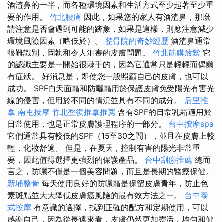
酒渣鼻的一半，而各種環境因素和生活方式至少起著至少重
要的作用。
竹北腰痛
因此，如果您的家人有酒渣鼻，那麼
請注意是否會遇到可能的跡象，如果是這樣，則應注意減少
環境風險因素（略低於）。
整骨院的奇妙經歷
酒渣鼻通常
很難識別，固執和令人沮喪的皮膚問題。
竹北筋膜放鬆
它
的認識主要是一開始很棘手的，因為它通常只是輕輕而偶爾
有症狀。 好消息是，即使您一般照顧自己的皮膚，也可以
成功。 SPF白天面霜和防曬霜用於保護皮膚免受陽光有害光
線的侵害，但用於不同的情況並具有不同的成分。
后里推
拿
南屯按摩
竹北整復推拿推薦
含有SPF的日常乳霜適用於
日常使用，也是正常皮膚護理程序的一部分。
台中按摩spa
它們通常具有較低的SPF（15至30之間），並且在皮膚上較
輕，化妝舒適。 但是，在夏天，控制有害的陽光非常重
要，因此值得選擇更強烈的保護產品。
台中刮痧推薦
總而
言之，防曬不僅是一個美容問題，而且是長期的醫療保健。
新埔整骨
每天使用良好的防曬霜是保留皮膚青年，防止色
素斑點並大大降低皮膚癌風險的最有效方法之一。
台中泰
式按摩
有意識的選擇，找到正確的配方和定期使用，可以
感謝自己，因為從長遠來看，皮膚仍然更加靈活，均勻和健