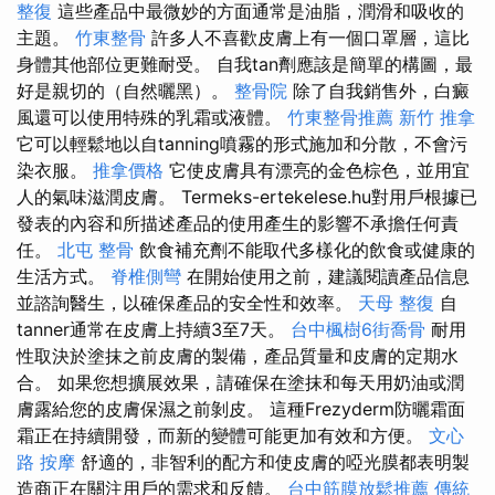
整復
這些產品中最微妙的方面通常是油脂，潤滑和吸收的
主題。
竹東整骨
許多人不喜歡皮膚上有一個口罩層，這比
身體其他部位更難耐受。 自我tan劑應該是簡單的構圖，最
好是親切的（自然曬黑）。
整骨院
除了自我銷售外，白癜
風還可以使用特殊的乳霜或液體。
竹東整骨推薦
新竹 推拿
它可以輕鬆地以自tanning噴霧的形式施加和分散，不會污
染衣服。
推拿價格
它使皮膚具有漂亮的金色棕色，並用宜
人的氣味滋潤皮膚。 Termeks-ertekelese.hu對用戶根據已
發表的內容和所描述產品的使用產生的影響不承擔任何責
任。
北屯 整骨
飲食補充劑不能取代多樣化的飲食或健康的
生活方式。
脊椎側彎
在開始使用之前，建議閱讀產品信息
並諮詢醫生，以確保產品的安全性和效率。
天母 整復
自
tanner通常在皮膚上持續3至7天。
台中楓樹6街喬骨
耐用
性取決於塗抹之前皮膚的製備，產品質量和皮膚的定期水
合。 如果您想擴展效果，請確保在塗抹和每天用奶油或潤
膚露給您的皮膚保濕之前剝皮。 這種Frezyderm防曬霜面
霜正在持續開發，而新的變體可能更加有效和方便。
文心
路 按摩
舒適的，非智利的配方和使皮膚的啞光膜都表明製
造商正在關注用戶的需求和反饋。
台中筋膜放鬆推薦
傳統