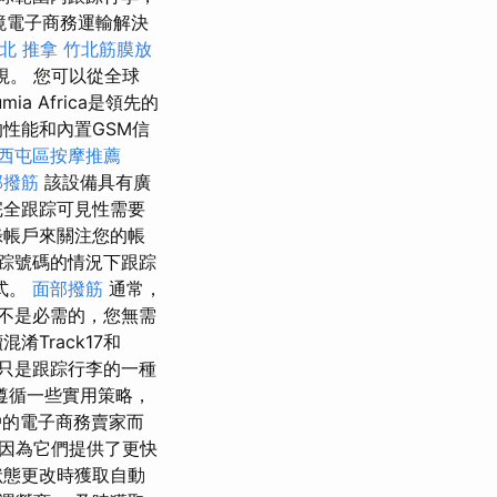
跨境電子商務運輸解決
北 推拿
竹北筋膜放
視。 您可以從全球
 Africa是領先的
性能和內置GSM信
西屯區按摩推薦
部撥筋
該設備具有廣
完全跟踪可見性需要
錄帳戶來關注您的帳
跟踪號碼的情況下跟踪
式。
面部撥筋
通常，
24不是必需的，您無需
Track17和
方只是跟踪行李的一種
遵循一些實用策略，
戶的電子商務賣家而
，因為它們提供了更快
狀態更改時獲取自動