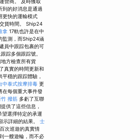
運營商。 及時獲取
听到的好消息是通過
用更快的運輸模式
時間。 Ship24
推拿
17軌也許是在中
測，而Ship24涵
快遞員中跟踪包裹的可
上跟踪多個跟踪號。
個地方檢查所有貨
了真實的時間更新和
供平穩的跟踪體驗，
台中泰式按摩排毒
更
將在每個重大事件發
新竹 撥筋
多虧了互聯
們提供了這些信息，
您希望選擇特定的承運
並顯示詳細的結果。
士
全球數百次巡遊的真實情
到一艘遊輪，而不必