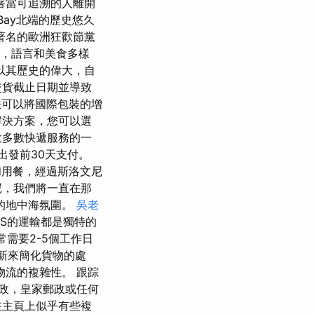
著當可追溯的人離開
 Bay北端的歷史悠久
著名的歐洲狂歡節黨
化，語言和美食多樣
以其歷史的偉大，自
交貨截止日期並導致
可以將國際包裝的增
的解決方案，您可以選
大多數快遞服務的一
出發前30天支付。
和用餐，經過斯洛文尼
尼，我們將一直在那
的地中海氛圍。
吳老
S的運輸都是獨特的
常需要2-5個工作日
更新來簡化貨物的處
流的複雜性。 跟踪
郵政，皇家郵政或任何
在主頁上似乎有些複