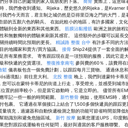
們分享自己的處境的家人或朋友的下落。
喬骨
實際上，這意味
我們會收到通知。 Rijeka，歷史悠久的Rijeka，是Kvarner
對我們今天而言，君主制之城仍然是亞得里亞海之門的大門，是
ka狂歡節的五顏六色的騎兵。 在如此較小的地區，有許多國家，文
體驗到全新的東西和其他東西。
筋膜沾黏撥筋
歐洲之旅的旅程
性和無數獨特的體驗來刷新其感官。 這些額外的步驟可以延長
海關持續時間比預期的更長。
精誠路 整復 台中
有許多不同的方法
目的地國家和賣方/買方協議。
接骨
Ship24提供了一套全面
足所有業務需求。 寄售跟踪現在是一項預期的服務，因此它是
高級和快遞的交貨選項。
整復推拿南屯
參與費的60％，該費用在
放鬆
儀表板包含一個免費計劃，以跟踪每月三貨物。 通過休息
tmiklós過境點）前往意大利。
北投 整復
晚上，我們到達蒙特卡蒂
，您可以在蒙特卡蒂尼的街道上行走，享受燈光，並感受到城市
位置的頻率較小，但是當它啟動時，它是立即的。 儘管所有EM
但應牢記一些一般的時間範圍。
新竹整骨
例如，使用EMS時，通
付包裹。 它通過在單個接口上結合了1,500多個快遞員的跟踪
質量填充，過濾器和自動快遞檢測之類的功能可節省時間並降低物
以幫助識別和避免危險區域。
新竹 按摩
如果您運送UPS，印度
果您對跟踪或運輸有任何疑問，最好與適當的客戶服務聯繫。 