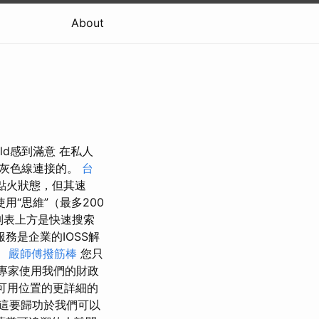
About
rld感到滿意 在私人
由灰色線連接的。
台
點火狀態，但其速
“思維”（最多200
 列表上方是快速搜索
務是企業的IOSS解
。
嚴師傅撥筋棒
您只
輸專家使用我們的財政
的可用位置的更詳細的
這要歸功於我們可以