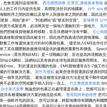
時，您會意識到這很簡單。
西屯體態調整
玄濟宮_康復推拿整復
在
或以上的工作日內提供包裝，具體取決於目的地國家。
台中 spa
但
海關程序之間的距離以及發件人與接收者之間的距離，因此這些
更新，例如“途中”，“到達網站”或“發送到交貨”。
新埔整骨
台中
的賣方或製造商，必須將其從一個地方運輸到另一個地方。
萬
他們想確保貨物被及時移動，並且供應鏈中沒有中斷。
文心南
負責移動貨物並因此被支付，因此他們負責成功的貨物運輸。 這
勤奮工作每週快速交付約800萬個包裹。 儘管加入EMS合作社
了其在國際郵政服務領域提供的服務的重要性和價值。 Specif
ervice（眾所周知EMS）是一項戰略計劃，旨在提高跨境郵政
Ship24網站，該網站以其有效的全球包裝跟踪服務而聞名。 
按Enter。 對於運送到美國的包裝，EMS貨物通常在5-7個工作
美國的可靠解決方案。
新竹市撥筋
如果您使用貨運跟踪號遇到問
是一個常見的問題。 避免這種情況的最佳方法是從電子郵件或
將不必要的空間或數字插入到任一頁上。
竹北整復推拿推薦
Sh
。
台中泰式按摩
無論您的包裹正在​​​​處理還是在路上，您都可以
 1st，提供各種運輸解決方案的物流提供商。
整骨院的奇妙經歷
您可
第一個軟件包的狀況。 您可以快速，輕鬆地獲得有關國內和國
使用Ship24是國際跟踪，不僅可以進行真實的時間更新，而且