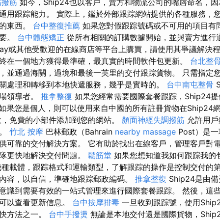
黏撥筋
如今，Ship24也以客戶，賣方和物流公司的嘴唇命名，
通用跟踪能力。 實際上，鑑於外部跟踪網站提供的各種服務，
任的東西。
台中整復推薦
如果您對假跟踪號碼或不可用的項目有
重要。
台中體態矯正
從所有相關的訂購數據開始，並與賣方進行
ss，eBay或其他受歡迎的在線商店等平台上購買，請使用其爭議解決
終在一個地方獲得最準確，最真實的時間軟件包更新。
台北整
，並通過海關，過境和最後一英里的交付跟踪貨物。 只需指定
關處理和轉移到本地快遞服務，幾乎是實時的。
台中南屯整骨
S
市場領導者。
推拿整復
如果您經常需要國際套餐跟踪，Ship24
如果您是個人，則可以使用來自中國的所有註冊貨物在Ship24
效，免費的小部件添加到您的網站。
顏面神經失調撥筋
允許用戶
包。
竹北 按摩
巴林郵政（Bahrain
nearby massage
Post）是
供可靠的交付解決方案。 它有助於找出在線客戶，管理客戶對
團隊更快地解決交付問題。
鬆筋堂
如果您想知道我如何跟踪我的
種載體，跟踪格式和運輸類型，了解跟踪的操作是控制交付的第
內容，以自信，準確地跟踪郵政編碼。
推拿整復
Ship24是
意識到需要有效的一站式管理來進行國際套餐跟踪。 然後，這
且可以查看更新信息。
台中按摩排毒
一旦收到跟踪號，使用Ship
最快方法之一。
台中手撥燙
無論是本地交付還是國際貨物，Ship24