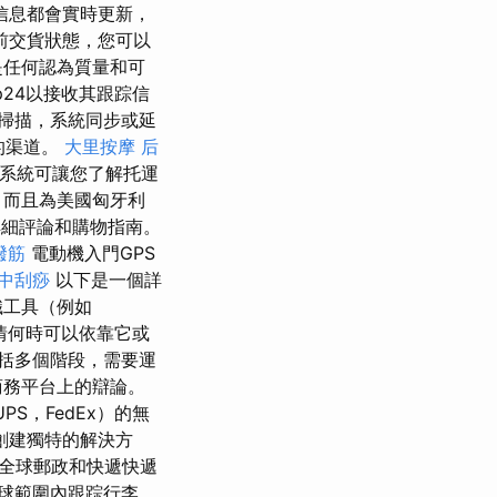
信息都會實時更新，
前交貨狀態，您可以
是任何認為質量和可
p24以接收其跟踪信
掃描，系統同步或延
的渠道。
大里按摩
后
踪系統可讓您了解托運
，而且為美國匈牙利
行詳細評論和購物指南。
撥筋
電動機入門GPS
中刮痧
以下是一個詳
織工具（例如
情何時可以依靠它或
括多個階段，需要運
商務平台上的辯論。
PS，FedEx）的無
創建獨特的解決方
踪全球郵政和快遞快遞
在全球範圍內跟踪行李，