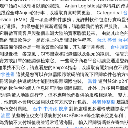
中始終可以朝著以前的狀態。 Anjun Logistics提供特殊的
踪全球Anjun的行李，以獲取真實時間更新。 Categorical
台
ervice（EMS）是一項全球郵件服務，允許對軟件包進行實時監
進行選擇。 如果您想推薦新運營商，請聯繫我們的客戶服務。 Jumia
它將數百萬客戶與整個非洲大陸的賣家聯繫起來。 由於其出色的
靠的間諜軟件之一是市場上的反間諜軟件程序。
台北 整骨
台中
8000間諜設備傳感器是一種高質量的設備，其功能非常專業。
台中頭
測攝像機，麥克風，GPS搜索和記錄儀以及銀元的識別。 儘管
賣方或訂單的確認側檢索它。 一些電子商務平台可讓您通過登
如果找不到它，請查看您的Ship24指南，以獲取有關如何在不
推拿整骨
這就是您可以在無需跟踪號碼的情況下跟踪軟件包的方
冊適當的快遞網站才能開始跟踪國際包裝。
喬骨
這對於Ship
您的軟件包的個人信息即可開始國際跟踪。 此外，許多用戶繼續混淆
管雙方都能夠驚人地跟踪行李，但不應與他們提供的服務相混淆。 雙
，他們將不會與快遞員以任何方式交付包裹。
吳老師整復
建議
並降低交付風險。
台中 中清路 按摩
對於處理更多運輸或國際客
中油壓
某些增值稅支付系統對於DDP和IOSS等企業來說更有利
為貨物不支付增值稅並通常通過海關。 輸入跟踪號碼並在寄售