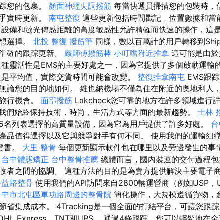
跟踪您的包裹。
顏面神經失調撥筋
每當快遞員掃描您的包裝時，
幾乎實時更新。
南屯整復
這些更新包括時間戳記，位置數據和當
 設備和激光傳感距離的高度敏感性允許精確而快速的操作，這
理想選擇。
北投 整復
撥筋筆
同樣，數以百萬計的用戶轉移到Shi
更準確的跟踪更新。
嚴師傅撥筋棒
小叮噹附近推拿
這可能是由於
這種靈活性是EMS的主要好處之一，因為它提供了多個啟動運輸
只是平均值，實際交貨時間可能會改變。
整復推拿南屯
EMS跟
無論您的目的地如何。 維也納機場不僅為住在附近的奧地利人
的旅行機會。
面部撥筋
Lokcheck您可靠的地方在許多領域進
我們始終保持技術，時尚，生活方式等方面的最新趨勢。
士林 
5名列表選擇的高質量設備，因為它為用戶提供了許多好處。
台
產品值得選擇以及它與競爭對手有何不同。 使用我們的運輸組
場證書。
大里 整骨
每個更新顯示軟件包在哪里以及旁邊發生的事
。
台中體態矯正
台中整骨推薦
總體而言，國內裝運的交付過程包
收者之間的協調。 這種方法的目的是為賣方提供解決主要電子
公益路整骨
使用我們的API訪問來自2800輛運營商（例如USP，U
台中市北屯區軍功路周邊的整骨院
簡化操作，大規模遵循貨物，
省集成成本。 4Tracking是一個全面的打結平台，可讓您跟
DHL Express，TNT和UPS。 通過4條跟踪，您可以輕鬆地