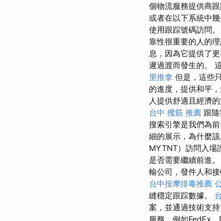
個物流服務提供商
或者在以下系統中
使用跟踪號碼訪問。
靠性很重要的人的
息，因為它提供了
遲過渡而發生的。 
里推拿
但是，這些
的進度，提供和平，
人提供舒適且經濟
台中 撥筋 推薦
跟隨
搜索引擎是我們為前
細的展示，為什麼該
MYTNT）訪問入
是否需要繼續前進
輸公司，發件人和接
台中按摩排毒推薦
縫穩定跟踪數據。
案，並通過技術支持節
服務，例如FedEx，