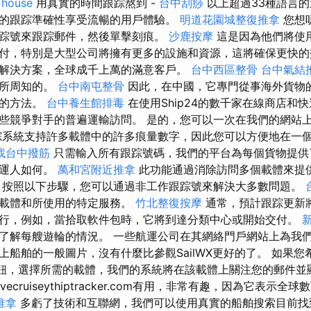
 house
用真實的時間跟踪熬到 -
台中刮痧
以上超過33種語言的
的跟踪準確性享受流暢的用戶體驗。
明道花園城整復推拿
您想
踪號來跟踪郵件，然後單擊刻痕。
沙鹿按摩
這是因為他們將使
付，特別是大型公司將擁有更多的設施和資源，這將確保更快的交貨
解決方案，全球成千上萬的滿意客戶。
台中西區整骨
台中氣結
眾所周知的。
台中南屯整骨
因此，在中國，它專門從事海外貨物的監
化的方法。
台中養生館排毒
在使用Ship24的數千家在線商店和
些競爭對手的普遍運輸訪問。 是的，您可以一次在我們的網站
系統支持許多載體中的許多痕量數字，因此您可以方便地在一
找台中撥筋
只需輸入所有跟踪號碼，我們的平台為每個貨物提供
承運人如何。
萬和宮附近推拿
此功能通過消除訪問多個載體來提
 按照以下步驟，您可以通過非工作跟踪號來解決大多數問題。
於載體和所使用的特定服務。
竹北整復按摩
通常，預計跟踪更新
行，例如，當拾取軟件包時，它將到達分類中心或開始交付。
了解每艘遊輪的情況。 一些航運公司在其網絡門戶網站上為我
上船舶的一般圖片，沒有什麼比參觀SailWX更好的了。 如果
按鈕，選擇所需的載體，我們的系統將在該載體上關注您的郵件
vecruiseythiptracker.com有用，非常有趣，因為它表示
推拿
多虧了技術和互聯網，我們可以使用真實的船舶搜索目前找