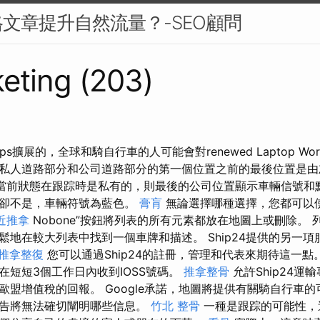
文章提升自然流量？-SEO顧問
eting (203)
aps擴展的，全球和騎自行車的人可能會對renewed Laptop Wo
私人道路部分和公司道路部分的第一個位置之前的最後位置是
當前狀態在跟踪時是私有的，則最後的公司位置顯示車輛信號和
置卻不是，車輛符號為藍色。
膏肓
無論選擇哪種選擇，您都可以使用
近推拿
Nobone”按鈕將列表的所有元素都放在地圖上或刪除。
地在較大列表中找到一個車牌和描述。 Ship24提供的另一項服
 推拿整復
您可以通過Ship24的註冊，管理和代表來期待這一點
在短短3個工作日內收到IOSS號碼。
推拿整骨
允許Ship24運
歐盟增值稅的回報。 Google承諾，地圖將提供有關騎自行車
公告將無法確切闡明哪些信息。
竹北 整骨
一種是跟踪的可能性，