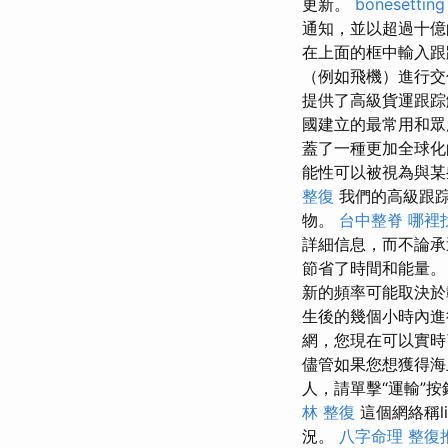
更新。
bonesetting
通知，並以超過十億
在上面的框中輸入跟
（例如飛機）進行交
提供了高級貨運跟踪
國建立的最常用和
蓋了一種更加全球
能性可以被視為與某
整復
我們的高級跟踪
物。
台中整脊
哪裡
詳細信息，而不論
節省了時間和能量。
新的頻率可能取決
生後的幾個小時內進
網，您現在可以實時
儘管如果您想獲得海
人，請單擊“運輸”
林 整復
這個網絡稱li
況。
八字命理 整復