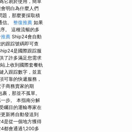
因為它易於使用，簡單
您會明白為什麼人們
問題，那麼要採取積
通信。
整復推薦
如果
程序。 這種流暢的多
骨推薦
Ship24會自動
您的跟踪號碼即可查
hip24是國際跟踪服
提供了許多滿足您需求
網站上收到國際套餐軌
鍵入跟踪數字，並直
一項可靠的快遞服務，
電子商務賣家的期
包裹，那並不孤單。
一步。 本指南分解
由備受矚目的運輸專家在
些更新將自動發送到
24是從一個地方獲得
都會通過1,200多