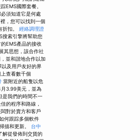
踪EMS國際套餐。
都必須知道它是何處
裡，您可以找到一個
有折扣。
經絡調理證
S搜索引擎將幫助您
的EMS產品的接收
擴展其思想，該合作社
國，並和諧地合作以加
擇以及用戶友好的界
圖上查看數千個
骨
當附近的船隻以危
3.99美元，並為
但是我們的時間不一
最佳的程序和路線，
表闆對於賣方和客戶
如何跟踪多個軟件
了掃描和更新。
台中
了解從發佈到交貨的