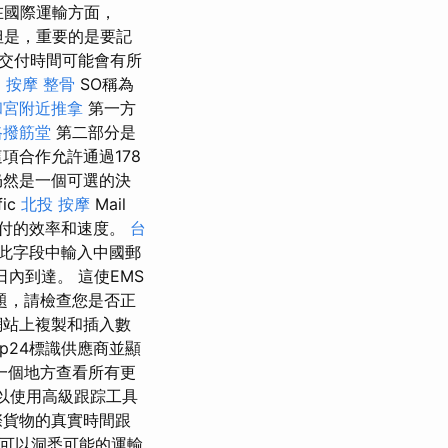
國際運輸方面，
是，重要的是要記
交付時間可能會有所
 按摩 整骨
SO稱為
和宮附近推拿
第一方
路撥筋堂
第二部分是
項合作允許通過178
仍然是一個可選的決
ic
北投 按摩
Mail
交付的效率和速度。
台
在此字段中輸入中國郵
日內到達。 這使EMS
題，請檢查您是否正
網站上複製和插入數
ip24標識供應商並顯
在一個地方查看所有更
以使用高級跟踪工具
際貨物的真實時間跟
還可以洞悉可能的運輸