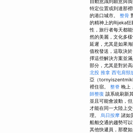
自動意識到願意與我
特定位置或到達那裡時，
的港口城市。
整骨
的精神上的Rije
性，旅行者每天都能
然的美麗，文化多樣
延遲，尤其是如果
值稅發送，這取決於
擇這些解決方案並滿
部分，尤其是對於
北投 推拿
西屯肩頸
亞（tornyiszen
裡住宿。
整脊
晚上
師整復
該系統刷新其
並且可能會波動，
才能在同一大陸上交
理。
烏日按摩
諸如
船舶交通的趨勢可
其他快遞員，那麼如