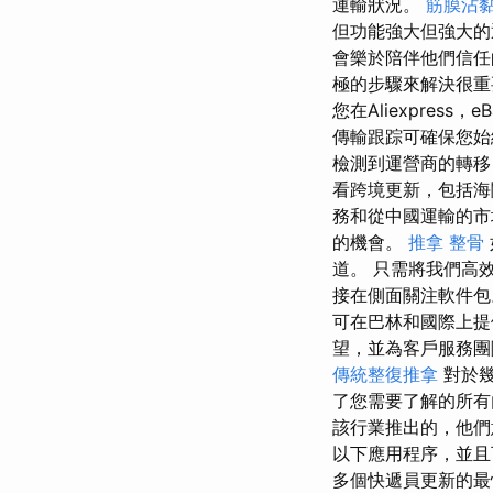
運輸狀況。
筋膜沾
但功能強大但強大的
會樂於陪伴他們信
極的步驟來解決很
您在Aliexpre
傳輸跟踪可確保您始
檢測到運營商的轉移
看跨境更新，包括海
務和從中國運輸的
的機會。
推拿 整骨
道。 只需將我們高
接在側面關注軟件
可在巴林和國際上提
望，並為客戶服務
傳統整復推拿
對於幾
了您需要了解的所有
該行業推出的，他們
以下應用程序，並
多個快遞員更新的