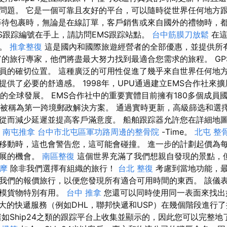
問題。 它是一個可靠且友好的平台，可以隨時從世界任何地方跟
待包裹時，無論是在線訂單，客戶銷售或來自國外的禮物時，
MS跟踪編號在手上，請訪問EMS跟踪站點。
台中筋膜刀放鬆
在這
段。
推拿整復
這是國內和國際旅遊經營者的全部優惠，並提供所
的旅行專家，他們將盡最大努力找到最適合您需求的旅程。 GP
員的確切位置。 這種廣泛的可用性促進了幾乎來自世界任何地方
提供了必要的舒適感。 1998年，UPU通過建立EMS合作社來
務的全球發展。 EMS合作社中的重要實體目前擁有180多個成員
在被稱為第一跨境郵政解決方案。 通過實時更新，高級篩选和選
從而減少延遲並提高客戶滿意度。 船舶跟踪器允許您在詳細地
l
南屯推拿
台中市北屯區軍功路周邊的整骨院
-Time。
北屯 整
移動時，這也會警告您，這可能會碰撞。 進一步的計劃起價為每月
擴展的機會。
南區整復
這個世界充滿了我們想親自發現的景點，
摩
除非我們選擇有組織的旅行！
台北 整復
考慮到當地功能，
我們的報價旅行，以便您發現所有適合可用時間的東西。 該儀
規模貨物特別有用。
台中 推拿
您還可以同時使用同一表面來找出
大的快遞服務（例如DHL，聯邦快遞和USP）在幾個階段進行
如Ship24之類的跟踪平台上收集並顯示的，因此您可以完整地