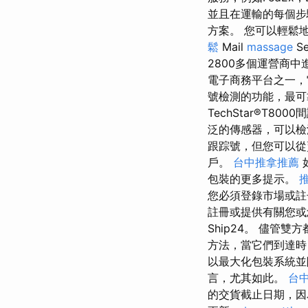
並且在運輸的每個步驟
方案。 您可以輕鬆地跟
鬆
Mail
massage
S
2800多個運營商中
電子商務平台之一，
號檢測的功能，最可
TechStar®T
泛的傳感器，可以檢
跟踪號，但您可以從
戶。
台中推拿推薦
包裝的更多提示。
您必須登錄市場或註
註冊或提供有關您或
Ship24。 儘
方法，當它們到達時
以最大化包裝系統
言，尤其如此。
台
的交貨截止日期，因