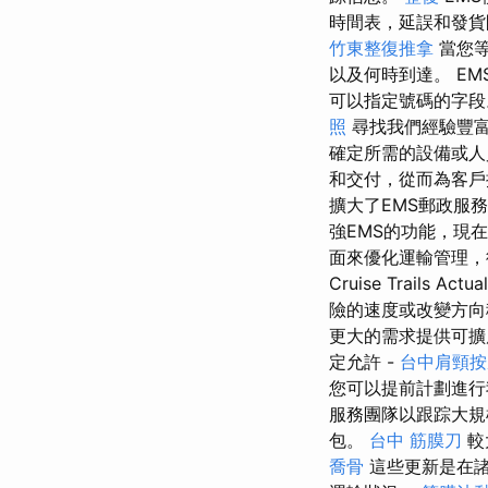
時間表，延誤和發貨
竹東整復推拿
當您等
以及何時到達。 E
可以指定號碼的字
照
尋找我們經驗豐富
確定所需的設備或人
和交付，從而為客戶
擴大了EMS郵政服
強EMS的功能，現
面來優化運輸管理，
Cruise Trails Actua
險的速度或改變方向
更大的需求提供可
定允許 -
台中肩頸按
您可以提前計劃進行
服務團隊以跟踪大
包。
台中 筋膜刀
較
喬骨
這些更新是在諸