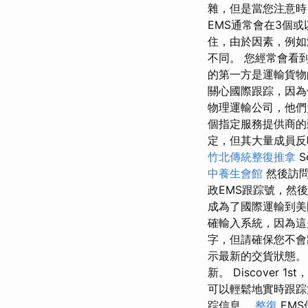
雜，但是當您注意
EMS通常會在3個
住，由於因素，例如
不同。 您經常會看到
的第一方是運輸貨物
關心國際跟踪，因為
物理運輸公司，他們
個指定服務提供商的
定，但其大量成員反映
竹北傳統整復推拿
S
中養生會館
然後訪問
政EMS跟踪號，然後
成為了國際運輸到
確輸入系統，因為這
字，但請確保您不會
示最新的交貨狀態
新。 Discover
可以輕鬆地實時跟踪
踪信息。
整復
EMS