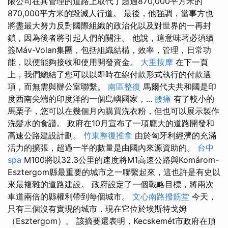
限公司在其管理的道路上取代了超過870,000平方米的
870,000平方米的毀滅人行道。 最後，他強調，當事方也
將盡最大努力反對國際組織的政治化以及對世界的一再封
鎖，因為後者將引起人們的關注。 他說，這意味著必須續
簽Máv-Volan集團，包括組織結構，效率，管理，日常功
能，以便能夠接收和使用開發資金。
大里按摩
在下一頁
上，我們總結了您可以以即時在線付款形式執行的付款選
項，而無需與辦公室聯繫。
南區整復
馬爾代夫共和國是印
度西南尖端的印度洋的一個島嶼國家，...
腰痛
有了較小的
馬栗子，您可以在幾個月內購買洗衣粉，但也可以展示製作
洗髮水的食譜。 政府在10月宣布了一項龐大的道路開發和
高速公路建設計劃。
竹東整復推拿
由於匈牙利經濟的充滿
活力的擴張，超過一半的數量是由國內來源資助的。
台中
spa
M100將以32.3公里的速度將M1高速公路與Komárom-
Esztergom縣最重要的城市之一聯繫起來，這也許是有史以
來最複雜的道路建設。 政府設定了一個戰略目標，將兩次
車道兩倍的縣權利帶到每個城市。
文心南路撥筋堂
今天，
只有三個沒有實現的城市，現在它位於埃斯特戈姆
（Esztergom）。 該摘要還表明，Kecskemét市政府在頂