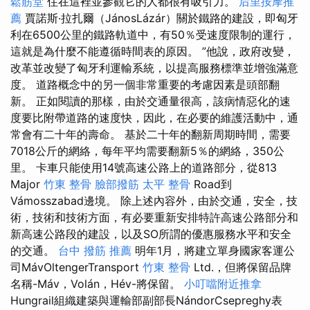
鬆筋堂
住在這裡並參觀它的人都很有吸引力。
后里按摩推
薦
賈諾斯·拉扎爾（JánosLázár）關於鐵路的建設，即匈牙
利在6500公里的鐵路軌道中，有50％受速度限制的運行，
這就是為什麼不能遵循時間表的原因。 ”他說，政府改變，
改革並改變了匈牙利運輸系統，以提高服務標準並增強滿意
度。 道路概念中的另一個非常重要的考慮因素是頭部翻
新。 正如閱讀的那樣，由於交通量很高，該病情惡化的速
度要比附帶道路的速度快，因此，在必要的維護活動中，通
常會有二十年的壽命。 基於二十年的翻新周期時間，需要
7018公斤的網絡，每年平均需要翻新5％的網絡，350公
里。 卡車只能使用14號高速公路上的道路部分，從813
Major
竹東 整骨
臉部撥筋
太平 整骨
Road到
Vámosszabad邊境。 除上述內容外，由於交通，安全，技
術，技術和技術方面，有必要重新安排特許高速公路部分和
新高速公路段的建設，以及SO所謂的優惠服務水平和安全
的交通。
台中 撥筋 推薦
明年1月，將建立單身國家客運公
司MávOltengerTransport
竹東 整骨
Ltd.，但將保留品牌
名稱-Máv，Volán，Hév-將保留。
小叮噹附近推拿
Hungrail組織建築與運輸部副部長NándorCsepreghy表