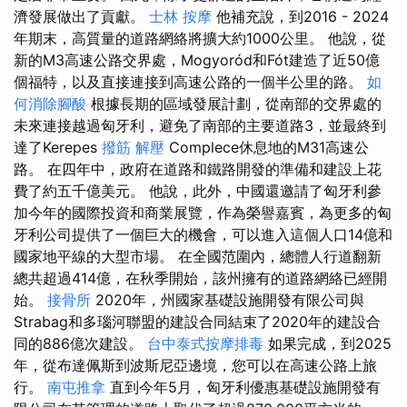
濟發展做出了貢獻。
士林 按摩
他補充說，到2016 - 2024
年期末，高質量的道路網絡將擴大約1000公里。 他說，從
新的M3高速公路交界處，Mogyoród和Fót建造了近50億
個福特，以及直接連接到高速公路的一個半公里的路。
如
何消除腳酸
根據長期的區域發展計劃，從南部的交界處的
未來連接越過匈牙利，避免了南部的主要道路3，並最終到
達了Kerepes
撥筋 解壓
Complece休息地的M31高速公
路。 在四年中，政府在道路和鐵路開發的準備和建設上花
費了約五千億美元。 他說，此外，中國還邀請了匈牙利參
加今年的國際投資和商業展覽，作為榮譽嘉賓，為更多的匈
牙利公司提供了一個巨大的機會，可以進入這個人口14億和
國家地平線的大型市場。 在全國范圍內，總體人行道翻新
總共超過414億，在秋季開始，該州擁有的道路網絡已經開
始。
接骨所
2020年，州國家基礎設施開發有限公司與
Strabag和多瑙河聯盟的建設合同結束了2020年的建設合
同的886億次建設。
台中泰式按摩排毒
如果完成，到2025
年，從布達佩斯到波斯尼亞邊境，您可以在高速公路上旅
行。
南屯推拿
直到今年5月，匈牙利優惠基礎設施開發有