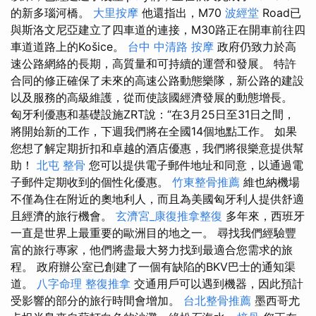
的新多瑙河橋。
大里按摩
他還指出，M70
波經堂
Road已
與斯洛文尼亞建立了四車道的連接，M30路正在開車前往四
車道道路上的Košice。
台中 中清路 按摩
政府仍致力於高
速公路網絡的長期，高質量和可持續的運營和發展。 特許
合同的修正確保了未來的高速公路動態樂隊，新公路的建設
以及服務的高級維護，從而使該國經濟發展的動態增長。
匈牙利優惠和基礎設施ZRT說：“在3月25日至31日之間，
將開始新的工作，下週我們將在全國14個地點工作。 如果
您想了解定期折扣和卓越的酒店優惠，我們將很樂意提供幫
助！
北屯 整骨
您可以提供電子郵件地址和同意，以通過電
子郵件定期收到的個性化優惠。
竹東整骨推薦
維也納機場
不僅為住在附近的奧地利人，而且為美國匈牙利人提供舒適
且經濟的旅行機會。
玄濟宮_康復推拿整復
多年來，西班牙
一直是世界上最重要的歐洲目的地之一。 尋找我們經驗豐
富的旅行專家，他們將盡最大努力找到最適合您需求的旅
程。 政府辦公室已創建了一個有缺陷的BKV巴士的通知渠
道。
八字命理 整復推拿
交通用戶可以遇到機器，因此預計
受影響的部分的旅行時間會增加。
台北整骨推薦
墨西哥尤