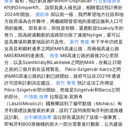
推拿
最初，他計劃實施Pannon-Doprastav
竹北整復推拿
Kft的DömperKft。 該部負責人補充說，相關電話預計將於
2024年開放。
撥筋筆
與以前一樣，我們希望地方社區和地
方政府成為合作夥伴，將繼續開發當地的基礎設施和人口可
用的服務。 部長表示，與投資有關，還應歡迎Szakoly市的
努力，因為經過翻新的道路部分除了連接Nyírgel，還可以
提高農場和農業地區的可及性。
新竹 整復
年下半年仍然是
女高音和鄉村邊界之間的M85高速公路，而兩個高速公路
M85和M6到達邊境。
推拿
M6高速公路的最後20公里部
分，以及Szentkirály和Lakitelek之間的M44，在截止日期
之前的三個月前在這裡製造。 Pécs-Szigetvár-barcs之間
的M60高速公路的計劃已經開始，政府可以在2021年通過
許可證和計劃決定建設。
新竹 整骨
預計這項工作將從
Pécs-Szigetvár部分開始，然後是Szigetvár和Barcs之間
的部分。
中清路 按摩
拉斯茲洛·莫斯奇
（LászlóMosóczi）國務卿談到了穆罕默德（Mohács）匈
牙利基礎設施發展的來源，談到了該州南部匈牙利的道路建
設計劃。
台中腳底按摩
這位部長還談到了這樣一個事實，
即匈牙利800座橋樑的很大一部分需要進行翻新，公共建築