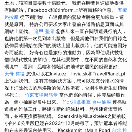
土地，該項目需要數十億歐元。 我們在時間且連續地提供
有關網站，Facebook和útinform上所有轉移的信息。
五權
路按摩
從下週開始，布達佩斯的駕駛者將會更加嚴重 - 這
就是原因。 特許公司要求大家出發前在道路信息頁面或其
網站上查找。
逢甲 整骨
您多年來一直在閱讀這幾行的人，
也許他們第一次見到本出版物，但是當他們在我們的目錄之
後伸展或開始在我們的網站上提出報價時，他們可能會因好
奇而感動。 好奇心也是旅行的推動力，因為即使現代技術
借助現代技術的幫助，在其他景觀中，在不同的自然和文化
環境中，看到，品嚐和體驗我們地球的居民的感覺更好。
天母 整復
您也可以在Invia.cz，Invia.sk和TravelPlanet.pl
上找到我們。 沒有其他解決方案，您可以在充分排水的情
況下消除死去的馬洛斯的侵入性瀑布，否則本地野生動植物
將死亡。
竹東市場撥筋堂
當他們寫的時候，兩隻貓頭鷹作
為一個小抽屜從巢中出來。
竹北推拿推薦
台中油壓
遵循軌
道板的維修工作，將建立新的絕緣材料，然後建造瀝青路
面，並將更換擴張結構。 Szentkirály和Lakitelek之間的較
小的4.6公里段已經在2023年12月轉移了，預計駕車者將能
夠在未來幾週內使用它。 Kecskemét（Main Road
台北 推