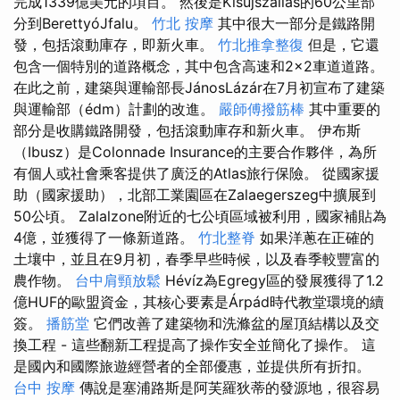
完成1339億美元的項目。 然後是Kisújszállás的60公里部
分到BerettyóJfalu。
竹北 按摩
其中很大一部分是鐵路開
發，包括滾動庫存，即新火車。
竹北推拿整復
但是，它還
包含一個特別的道路概念，其中包含高速和2×2車道道路。
在此之前，建築與運輸部長JánosLázár在7月初宣布了建築
與運輸部（édm）計劃的改進。
嚴師傅撥筋棒
其中重要的
部分是收購鐵路開發，包括滾動庫存和新火車。 伊布斯
（Ibusz）是Colonnade Insurance的主要合作夥伴，為所
有個人或社會乘客提供了廣泛的Atlas旅行保險。 從國家援
助（國家援助），北部工業園區在Zalaegerszeg中擴展到
50公頃。 Zalalzone附近的七公頃區域被利用，國家補貼為
4億，並獲得了一條新道路。
竹北整脊
如果洋蔥在正確的
土壤中，並且在9月初，春季早些時候，以及春季較豐富的
農作物。
台中肩頸放鬆
Hévíz為Egregy區的發展獲得了1.2
億HUF的歐盟資金，其核心要素是Árpád時代教堂環境的續
簽。
播筋堂
它們改善了建築物和洗滌盆的屋頂結構以及交
換工程 - 這些翻新工程提高了操作安全並簡化了操作。 這
是國內和國際旅遊經營者的全部優惠，並提供所有折扣。
台中 按摩
傳說是塞浦路斯是阿芙羅狄蒂的發源地，很容易