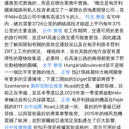
優惠形式實施的，而是在聯合業務中實施。 “概念是匈牙利
國家鐵路和私人投資者成立了一家聯合房地產開發公司，其
中Máv在該公司中擁有高達25％的人。
竹北 整復
在10年
內，總共需要3726公里的網絡路段才能趕上平均每年375
公里的主要道路。
台中 整復
在工作期間，交通可用於更長
的旅行時間，並且M1高速公路交通可能會更強，因此建議
您了解與限制有關的當前交通狀況以及在匈牙利路非營利
ZRT上工作的情況。 種植樹木，並在其餘的地方放置有選
擇性的廢物收集器，必要時，在高速公路的兩側都更換了野
生動植物的圍欄。
太平 整骨
HungáriaBoulevard並不是唯
一一個比平常更難的地方。
正骨
預計瑪格麗特大橋周圍會
有更多的交通擁堵，下週三開始的Sziget音樂節將授予
Szentendre
萬和宮附近推拿
Road的交通。 據部長稱，目
前正在準備，並且本季度以及2025年第一季度將啟動Hév
車輛法規和公共採購電話。
正骨
匈牙利路線的機器在Fejér
縣的8111
台中油壓
Road上排成一排。 最好的中量級已經
登錄，以與當前最好的專業拳擊衝突。 2015年的移民危機
震撼了歐洲，並對塞爾維亞邊境定居點產生了巨大影響。
台中按摩推薦
折扣不僅是根據當前資格的，而且可用於成