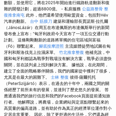
數額，並使用它，將在2025年開始進行鐵路軌道翻新和復
雜的開發計劃，超過8800億。 - 私廚服務
公益路整骨
整
復推拿南屯
此外，他們還希望使用歐盟資金，包括對Hév
汽車的翻新。
台中 筋膜刀
建築和運輸部長賈諾斯·拉扎爾
（JánosLázár）在周五在布達佩斯的布達佩斯舉行的新聞
發布會上宣布：“匈牙利政府今天宣布了一項五位交通行動
計劃。 這條剛剛翻新的道路將單獨的住宅區域與富福
（Fó）聯繫起來。
腳底按摩證照
主流媒體徒勞地試圖在匈
牙利和斯洛伐克上拉濕床單。
竹北推拿整復
他補充說，中
國和匈牙利都認為戰爭對戰場沒有解決方案，戰爭必須盡快
關閉，並在談判桌上找到解決方案。 據他說，在此期間，
建立了全面的戰略夥伴關係，我們的國家從中獲利了很多，
尤其是在最大的困難下。
士林 整復
彼得·薩爾托托
（PeterSzijjártó）表示，在過去的十年中，兩國之間的關
係經歷了前所未有的發展，並達到了歷史悠久的發展。 答
應通過我們的旅行信息和我們的Facebook頁面提前通知旅
行者。 他解釋說，將農場，企業網站與定居點聯繫起來的
高質量的偏高道路，並有助於作為真正的經濟單位運作對小
定居非常重要。 因此，除了更舒適的生活外，它們還為經