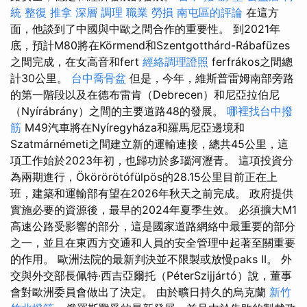
統 整復 推拿 深層 調理 職業 勞損 南屯區的評論
在這方
面，他談到了中國與中歐之間合作的重要性。 到2021年
底，預計M80將在Körmend和Szentgotthárd-Rábafüzes
之間完成，在女高音和fert
經絡調理證照
ferfrákos之間總
計30公里。
台中喬骨盆
但是，今年，維斯普雷姆南部旁路
的第一階段以及在德布雷肯（Debrecen）和尼亞拉伯尼
（Nyírábrány）之間的主要道路48的發展。
哪裡找台中撥
筋
M49汽車將在Nyíregyháza和羅馬尼亞邊境和
Szatmárnémeti之間建立新的運輸連接，總共45公里，這
項工作始於2023年初，也歸功於多瑙河瀝青。 這項投資分
為兩期進行，Ökörörötófülpös的28.15公里目前正在上
班，建築和運輸部有望在2026年秋天之前完成。 政府提供
實施必要的資源後，最早的2024年夏季生效。 必須擴大M1
高速公路受影響的部分，這是國家道路網絡中最重要的部分
之一，並且在東西方交通和人員的安全管理中起著至關重要
的作用。 歐洲法院的最新判決並不限製或放慢paks II。 外
交與外交部長佩特·西吉亞爾托（PéterSzijjártó）說，董事
會對歐洲委員會做出了決定。 由於曠日持久的烏克蘭
新竹