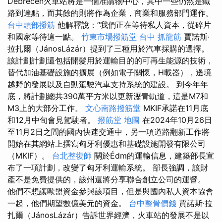
Debrecen火車站將是一個准購物中心，其中一些仍然是鐵
路到達點，而其餘的則將作為企業，商業和服務部門運作。
台中頭部撥筋
他解釋說：“我們正在等待私人資本，從碎片
和國家等待這一點。
竹東市場撥筋堂
台中 抓龍筋
賈諾斯·
拉扎爾（JánosLázár）提到了三種用於汽車採購的選擇。
該計劃計劃還包括開髮用於運輸目的的可再生能源的技術，
替代加油基礎設施的擴展（例如電子關懷，H載器），邊境
越野的發展以及自動駕駛汽車支持系統的建設。 到今年年
底，將計劃總共390萬平方米以更新瀝青軌道，這是M7和
M3上的大部分工作。
文心南路撥筋堂
MKIF承諾在11月底
和12月中旬會見駕駛者。
撥筋堂 地圖
在2024年10月26日
至11月2日之間的國內快速交通中，另一項道路翻新工作將
開始在其網站上撰寫匈牙利優惠和基礎設施開發有限公司
（MKIF）。
台北整復師
關於Édm的運輸信息，建築部長宣
布了一項計劃，改變了匈牙利運輸系統。 部長強調，該財
產不是免費提供的，該州還將分享聯合創立公司的運營。
他們不想讓歐盟資金參與該項目，但是與國內私人資本協會
一起，他們期望數億美元的資金。
台中整骨價錢
賈諾斯·拉
扎爾（JánosLázár）告訴世界經濟，火車站的發展不是以