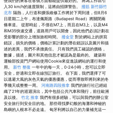
便我們的乘客在各個方面都能提供最好的。 將為工作區引
入30 km/h的速度限制，這將由招牌警告。
撥筋 新竹縣竹
北市
隔熱，人行道和擴張維修工作將於下周到達，但8月6
日星期二上午，布達佩斯路（Budapest Road）將關閉兩
條車道。 從那時起，不僅在M7上，而且在M3上，以及M4
和M35快速交通，道路用戶可以開會，因此他們必須計劃在
受影響的部分上增加旅程時間。
撥金堂
對於網站上的拼寫
錯誤，損失的價格，價格計算計劃的潛在錯誤以及圖片和描
述的差異，我們不承擔責任。 只有我們員工確認的價格，
數據，描述，圖片和其他信息才被認為是最終的。 建築和
運輸部投資門戶網站使用Cookie來促進該網站的運行和使
用。
新竹 整復
一年中的每一天，0-24小時，您可以立即
安全，舒適和立即在線預訂旅行。 在下面，我們選擇了可
以逃避大風的灰色天氣的優惠優惠，從而導致即將到來的冬
季幾天或整整一周。
河南路四段推拿
我們的旅行社已經組
織了21年的巡迴演出，其中包括公共汽車和飛行，前往歐洲
及以後。
竹北 推拿
我們有很多經驗，可以與我們的辦公室
安全旅行到安全目的地。 那些尋找夢幻般的海灘和神秘的
島嶼的人根本不必走遠。 匈牙利將以自己的力量補充這一