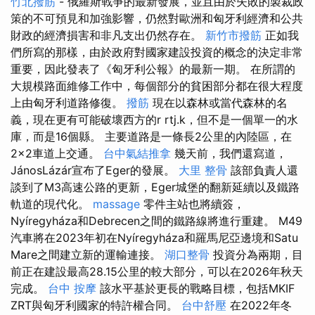
竹北撥筋
- 俄羅斯戰爭的最新發展，並且由於失敗的製裁政
策的不可預見和加強影響，仍然對歐洲和匈牙利經濟和公共
財政的經濟損害和非凡支出仍然存在。
新竹市撥筋
正如我
們所寫的那樣，由於政府對國家建設投資的概念的決定非常
重要，因此發表了《匈牙利公報》的最新一期。 在所謂的
大規模路面維修工作中，每個部分的貧困部分都在很大程度
上由匈牙利道路修復。
撥筋
現在以森林或當代森林的名
義，現在更有可能破壞西方的r rtj.k，但不是一個單一的水
庫，而是16個縣。 主要道路是一條長2公里的內陸區，在
2×2車道上交通。
台中氣結推拿
幾天前，我們還寫道，
JánosLázár宣布了Eger的發展。
大里 整骨
該部負責人還
談到了M3高速公路的更新，Eger城堡的翻新延續以及鐵路
軌道的現代化。
massage
零件主站也將續簽，
Nyíregyháza和Debrecen之間的鐵路線將進行重建。 M49
汽車將在2023年初在Nyíregyháza和羅馬尼亞邊境和Satu
Mare之間建立新的運輸連接。
湖口整骨
投資分為兩期，目
前正在建設最高28.15公里的較大部分，可以在2026年秋天
完成。
台中 按摩
該水平基於更長的戰略目標，包括MKIF
ZRT與匈牙利國家的特許權合同。
台中舒壓
在2022年冬