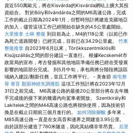
資近550萬歐元，將在Kisvárda的Kisvárda網站上擴大其投
資組合。 對於Bóly和Ivándárda之間的M6高速公路，完成
工作的截止日期為2024年1月，但暫時預計將建造克羅地亞
的加入，儘管這項工作已經開始在缺失的4.5公里處開始。
大里推拿
士林 整復
到目前為止，M4的118公里（以前已作
為死亡道路開發）已經完成，目前已在34.29公里處。
竹東
整復推拿
自2023年6月以來，Törökkszentmiklós和
Kisújszállás之間的部分建設一直進行。 根據Kecskemét市
政當局的宣布，考古發掘和其他地區準備任務已經在受發展
影響的地區部分完成。 到5月中旬，承包商將分階段將該區
域納入建設/翻新任務，並且工作將平行。 - 美食節
南屯整
骨
膏肓
顏面神經失調撥筋
這項工作預計將在2023年12月
31日之前完成。 M6高速公路的最後20公里部分將在去年幾
乎完成後的接下來的幾週內向駕車者開放。 Szentkirály和
Lakitelek之間的M44高速公路也將很快使用，因為技術切
換是在截止日期前三個月進行的。
如何消除腳酸
多年來，
M85高速公路一直是在女高音和邊界之間建造3.95公里。
由於該部分建造了780米隧道，因此其結構非常昂貴。
后里