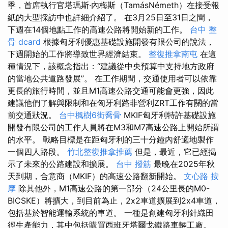
季，首席執行官塔瑪斯·內梅斯（TamásNémeth）在接受報
紙的大型採訪中也詳細介紹了。 在3月25日至31日之間，
下週在14個地點工作的高速公路將開始新的工作。
台中 整
骨 dcard
根據匈牙利優惠基礎設施開發有限公司的說法，
下週開始的工作將導致世界經濟結束。
整復推拿南屯
在這
種情況下，該概念指出：“建議從中央預算中支持地方政府
的當地公共道路發展”。 在工作期間，交通使用者可以依靠
更長的旅行時間，並且M1高速公路交通可能會更強，因此
建議他們了解與限制和在匈牙利路非營利ZRT工作有關的當
前交通狀況。
台中楓樹6街喬骨
MKIF匈牙利特許基礎設施
開發有限公司的工作人員將在M3和M7高速公路上開始所謂
的水平。 戰略目標是在距匈牙利的三十分鐘內舒適地製作
一個四人路段。
竹北整復推拿推薦
但是，最近，它已經揭
示了未來的公路建設和擴展。
台中 撥筋
最晚在2025年秋
天到期，合意商（MKIF）的高速公路翻新開始。
文心路 按
摩
除其他外，M1高速公路的第一部分（24公里長的M0-
BICSKE）將擴大，到目前為止，2x2車道擴展到2x4車道，
包括基於智能運輸系統的車道。 一種是創建匈牙利針織田
徑生產能力，其中包括購買西班牙塔爾戈鐵路車輛工廠。