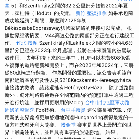
拿
5）和Szentkirály之間的32.2公里部分始於2022年夏
天，霍杜特（Hódút）的投資。
新竹 整復推拿
如果承包商
成功地延續了期限，那麼到2025年初，
BékéscsabaExpressway與國家網絡的連接可以完成。 根
據世界經濟摘要，M44高速公路的兩個部分正在進行建設工
作。
竹北 按摩
Szentkirály和Lakitelek之間的較小的4.6公
里部分已經在2023年12月處理，並將在未來幾週內被駕駛
者使用。 去年和接下來的三年中，HUF可以花費608億張
在復雜的道路翻新和開發上，而在2023年和2024年，它將
從80億輛進行翻新。 作為開發的重要性，該公告表明該市
南部經濟區的可及性以及5218Kecskemét-Keresegyháza
連接路的救濟，該路還擁有HetényeGyHáza。 除了道路翻
新外，匈牙利路還通過在全國范圍內的預定訂單中通過工程
來進行坑洼，並採用更耐用的Meleg
台中市北屯區軍功路
周邊的整骨院
Fox技術。
台中手撥燙
這位部長補充說，使
用新的交界處將更加舒適地到達Hungaroring獲得最近的一
級方程式匈牙利大獎賽。
撥金堂
賽車是世界上最關注的世
界上最關注的人，並且具有重要的旅遊勝地。 結果，