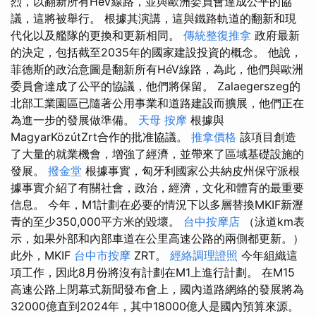
烈，以翻新所有HéV線路，並與歐洲委員會達成公平的協
議，這將被舉行。 根據其演講，這與鐵路軌道的翻新和現
代化以及艦隊的更換和更新相同。
傳統整復推拿
政府最新
的決定，包括截至2035年的國家建設投資的概念。 他說，
菲德斯的政治意圖是翻新所有HéV線路，為此，他們與歐洲
委員會達成了公平的協議，他們將保留。 Zalaegerszeg的
北部工業園區已隨著公用事業和道路建設而擴展，他們正在
為進一步的發展做準備。
天母 按摩
根據與
MagyarKözútZrt合作的批准協議。
推拿價格
該項目創造
了大量的就業機會，增強了經濟，並帶來了區域基礎設施的
發展。
撥金堂
根據事實，匈牙利國家公共納皮州保守派根
據事實介紹了有關社會，政治，經濟，文化和體育的最重要
信息。 今年，M1計劃在必要的情況下以多層替換MKIF新瀝
青的至少350,000平方米的毀壞。
台中按摩店
（泳道km表
示，如果外部和內部車道在公里高速公路的兩側都更新。）
此外，MKIF
台中市按摩
ZRT。
經絡調理證照
今年組織這
項工作，因此8月份將沒有計劃在M1上進行計劃。 在M15
高速公路上閉幕式新聞發布會上，國內道路網絡的發展將為
32000億直到2024年，其中18000億人是國內預算來源。