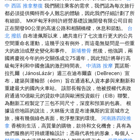
中 西區 推拿整復
我們關注乘客的需求，我們認為每次旅行
都必須提供獨特而令人難忘的體驗，因此我們仔細計劃了所
有細節。 MKIF匈牙利特許經營基礎設施開發有限公司目前
正在開發90公里的高速公路和相關橋樑，休息和節點。
台
北 撥筋
自布達佩斯以來，總共進行了七次進行更大的公共
空間重命名運動，這幾乎沒有例外，而這毫無疑問是一些重
大的政治或歷史變化和事件。
新埔整骨
然後，他強調，兩
國將慶祝今年的外交關係成立75週年，因此預計將舉行高
級匈牙利和中國會議的激烈時間表。
中清路 按摩
賈諾斯·
拉扎爾（JánosLázár）週三在迪布爾森（DeBrecen）宣
布，建築與運輸部（édm）旨在通過私人資本參與來翻新和
重建最大的國內火車站。 該部長報告說，他被授權代表政
府通過10億歐元的貸款申請與歐洲投資銀行（EIB）聯繫。
為翻新工程製定了三包不同尺寸，深度和預算的包裹。 根
據這些地區的說法，大林蔭大道是布達佩斯的宜居城市之
旅，擁有幾個綠色表面，乾淨整潔的環境。
河南路四段推
拿
香檳街生活，高質量的購物，款待和文化機會；具有為
他們服務的可持續運輸設計；憑藉代表性的形象，每個人 -