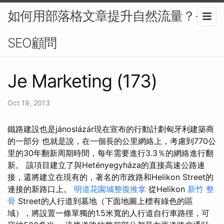
如何用部落格文章提升自然流量？-
SEO顧問
Je Marketing (173)
Oct 19, 2013
鐵路建設也是jánoslázár現在宣布的行動計劃匈牙利建築商
的一部分 也就是說，在一個長的公里網絡上，考慮到770公
里的30年翻新周期時間，每年需要進行3.3％的網絡進行翻
新。 該項目建立了與Hetényegyháza的直接高速公路連
接，還將建立在現有的，著名的市政路和Helikon Street的
連接的新路口上。
明道花園城整復推拿
從Helikon
新竹 整
骨
Street的人行道到墓地（下面地圖上標有綠色的區
域），將設置一條單獨的1.5米寬的人行道自行車路徑，可