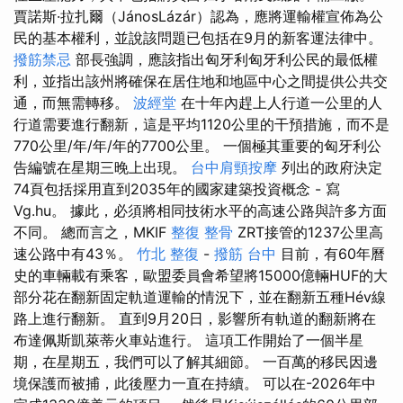
賈諾斯·拉扎爾（JánosLázár）認為，應將運輸權宣佈為公
民的基本權利，並說該問題已包括在9月的新客運法律中。
撥筋禁忌
部長強調，應該指出匈牙利匈牙利公民的最低權
利，並指出該州將確保在居住地和地區中心之間提供公共交
通，而無需轉移。
波經堂
在十年內趕上人行道一公里的人
行道需要進行翻新，這是平均1120公里的干預措施，而不是
770公里/年/年/年的7700公里。 一個極其重要的匈牙利公
告編號在星期三晚上出現。
台中肩頸按摩
列出的政府決定
74頁包括採用直到2035年的國家建築投資概念 - 寫
Vg.hu。 據此，必須將相同技術水平的高速公路與許多方面
不同。 總而言之，MKIF
整復 整骨
ZRT接管的1237公里高
速公路中有43％。
竹北 整復
-
撥筋 台中
目前，有60年曆
史的車輛載有乘客，歐盟委員會希望將15000億輛HUF的大
部分花在翻新固定軌道運輸的情況下，並在翻新五種Hév線
路上進行翻新。 直到9月20日，影響所有軌道的翻新將在
布達佩斯凱萊蒂火車站進行。 這項工作開始了一個半星
期，在星期五，我們可以了解其細節。 一百萬的移民因邊
境保護而被捕，此後壓力一直在持續。 可以在-2026年中