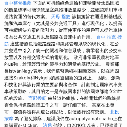
台中整骨推薦
下面的可持續綠色運輸和運輸開發焦點區域
的衡量標準可能導致溫室氣體排放量減少，並確認乘用車和
道路貨運的替代方案。
天母 撥筋
該措施旨在通過對基礎設
施和汽車庫存（尤其是公共交通工具）進行現代化，以提高
可持續解決方案的吸引力，從而使更多的用戶可以從汽車轉
換為公共交通工具以及鐵路在貨運中的作用。
台中 推薦 撥
筋
這些措施包括鐵路線路和鐵路管理系統的現代化，在公
共交通中引入了統一的關稅和信息系統，將零發出的公交車
放置以及各種交通方式的電氣化。 政府非常重視農村地區
的加強，維護經濟體的競爭力和適當的基礎設施。 農業部
長IstvánNagy表示，我們還幫助鄉村翻新郊區，以在周四
連接Szakoly和Nyígels的經過翻新的道路上。 因此，創新
和技術部與該行業的主要參與者合作，計劃制定國家汽車賽
車政策戰略，其目的之一是在該國東部的該國東部建立21世
紀的設施。
面部撥筋
由於道路維修，在離開我們的路線是
否會保持道路維護工作之前，請仔細了解。 甚至在出發
前，都值得獲得高速公路貼紙，以便旅行沒有懲罰。
北投
按摩
為了避免排隊，建議我們在autopalyamatrica.hu上在
線購買e-sticker。
沾黏
他說，自2010年以來，已經建造了