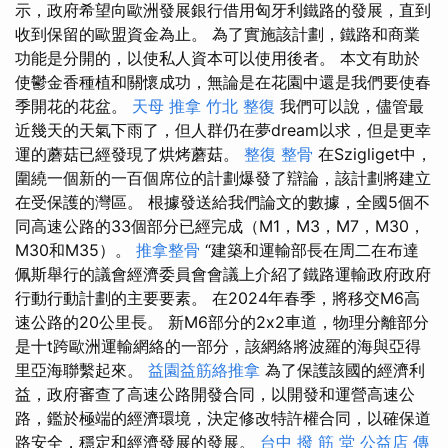
示，政府希望向歐洲發展銀行借用匈牙利鐵路的發展，直到
收到保留的歐盟資金為止。 為了實施該計劃，鐵路和商業
功能是分開的，以使私人資本可以使用後者。 本文有助於
使鬱金香種植和關懷成功，無論是在花園中還是我們要使春
季開花的花盆。
天母 推拿
竹北 整復
我們可以說，儘管最
近幾天的天氣下雨了，但人群仍在夢dream以求，但是更幸
運的蘑菇已經發現了烘烤蘑菇。
整復 整骨
在Szigliget中，
圍繞一個新的一百個席位的計劃爆發了辯論，該計劃將建立
在受保護的灣區。 根據發送給我們論文的數據，全國5個不
同高速公路的33個部分已經完成（M1，M3，M7，M30，
M30和M35）。
推拿整骨
“建築和運輸部長在周二在布達
佩斯舉行的議會經濟委員會會議上介紹了鐵路運輸政府政府
行動行動計劃的主要要素。 在2024年春季，將移交M6高
速公路的20公里長。 新M6部分的2x2車道，物理分離部分
是十t跨歐洲運輸網絡的一部分，該網絡將波羅的海與亞得
里亞海聯繫起來。
益園益筋絡推拿
為了保護該國的經濟利
益，政府審查了高速公路開發合同，以開發和運營高速公
路，鑑於極端的經濟環境，決定修改特許權合同，以確保道
路安全，穩定和經濟發展的發展。
台中 撥 筋 堂 公益店 傳