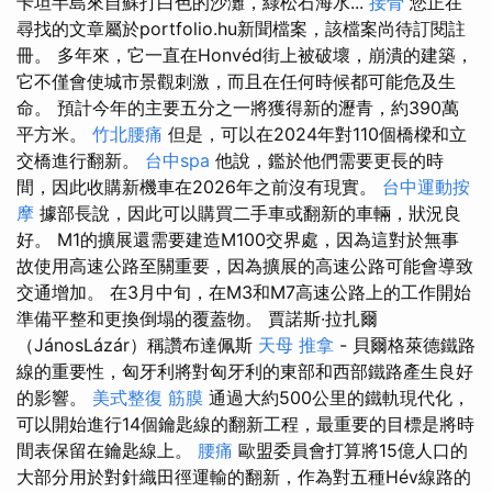
卡坦半島來自蘇打白色的沙灘，綠松石海水...
接骨
您正在
尋找的文章屬於portfolio.hu新聞檔案，該檔案尚待訂閱註
冊。 多年來，它一直在Honvéd街上被破壞，崩潰的建築，
它不僅會使城市景觀刺激，而且在任何時候都可能危及生
命。 預計今年的主要五分之一將獲得新的瀝青，約390萬
平方米。
竹北腰痛
但是，可以在2024年對110個橋樑和立
交橋進行翻新。
台中spa
他說，鑑於他們需要更長的時
間，因此收購新機車在2026年之前沒有現實。
台中運動按
摩
據部長說，因此可以購買二手車或翻新的車輛，狀況良
好。 M1的擴展還需要建造M100交界處，因為這對於無事
故使用高速公路至關重要，因為擴展的高速公路可能會導致
交通增加。 在3月中旬，在M3和M7高速公路上的工作開始
準備平整和更換倒塌的覆蓋物。 賈諾斯·拉扎爾
（JánosLázár）稱讚布達佩斯
天母 推拿
- 貝爾格萊德鐵路
線的重要性，匈牙利將對匈牙利的東部和西部鐵路產生良好
的影響。
美式整復 筋膜
通過大約500公里的鐵軌現代化，
可以開始進行14個鑰匙線的翻新工程，最重要的目標是將時
間表保留在鑰匙線上。
腰痛
歐盟委員會打算將15億人口的
大部分用於對針織田徑運輸的翻新，作為對五種Hév線路的