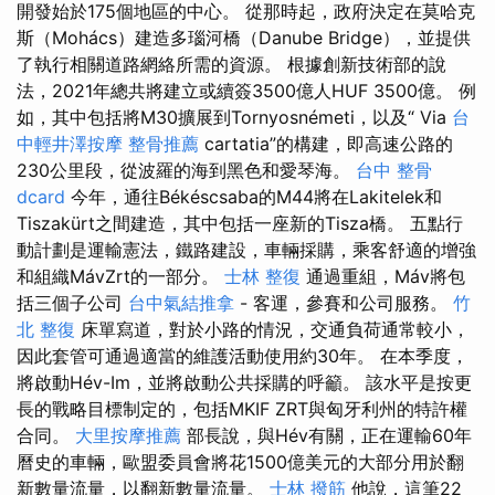
開發始於175個地區的中心。 從那時起，政府決定在莫哈克
斯（Mohács）建造多瑙河橋（Danube Bridge），並提供
了執行相關道路網絡所需的資源。 根據創新技術部的說
法，2021年總共將建立或續簽3500億人HUF 3500億。 例
如，其中包括將M30擴展到Tornyosnémeti，以及“ Via
台
中輕井澤按摩
整骨推薦
cartatia”的構建，即高速公路的
230公里段，從波羅的海到黑色和愛琴海。
台中 整骨
dcard
今年，通往Békéscsaba的M44將在Lakitelek和
Tiszakürt之間建造，其中包括一座新的Tisza橋。 五點行
動計劃是運輸憲法，鐵路建設，車輛採購，乘客舒適的增強
和組織MávZrt的一部分。
士林 整復
通過重組，Máv將包
括三個子公司
台中氣結推拿
- 客運，參賽和公司服務。
竹
北 整復
床單寫道，對於小路的情況，交通負荷通常較小，
因此套管可通過適當的維護活動使用約30年。 在本季度，
將啟動Hév-Im，並將啟動公共採購的呼籲。 該水平是按更
長的戰略目標制定的，包括MKIF ZRT與匈牙利州的特許權
合同。
大里按摩推薦
部長說，與Hév有關，正在運輸60年
曆史的車輛，歐盟委員會將花1500億美元的大部分用於翻
新數量流量，以翻新數量流量。
士林 撥筋
他說，這筆22