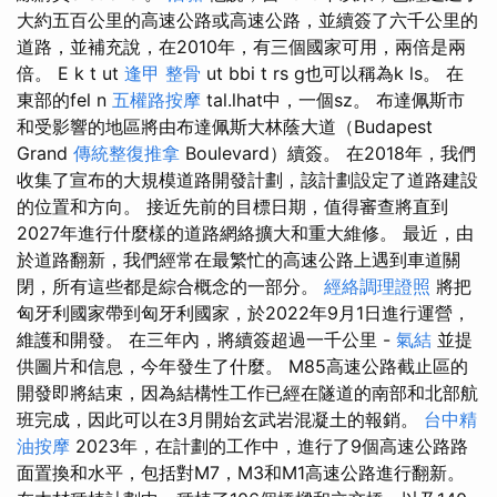
大約五百公里的高速公路或高速公路，並續簽了六千公里的
道路，並補充說，在2010年，有三個國家可用，兩倍是兩
倍。 E k t ut
逢甲 整骨
ut bbi t rs g也可以稱為k ls。 在
東部的fel n
五權路按摩
tal.lhat中，一個sz。 布達佩斯市
和受影響的地區將由布達佩斯大林蔭大道（Budapest
Grand
傳統整復推拿
Boulevard）續簽。 在2018年，我們
收集了宣布的大規模道路開發計劃，該計劃設定了道路建設
的位置和方向。 接近先前的目標日期，值得審查將直到
2027年進行什麼樣的道路網絡擴大和重大維修。 最近，由
於道路翻新，我們經常在最繁忙的高速公路上遇到車道關
閉，所有這些都是綜合概念的一部分。
經絡調理證照
將把
匈牙利國家帶到匈牙利國家，於2022年9月1日進行運營，
維護和開發。 在三年內，將續簽超過一千公里 -
氣結
並提
供圖片和信息，今年發生了什麼。 M85高速公路截止區的
開發即將結束，因為結構性工作已經在隧道的南部和北部航
班完成，因此可以在3月開始玄武岩混凝土的報銷。
台中精
油按摩
2023年，在計劃的工作中，進行了9個高速公路路
面置換和水平，包括對M7，M3和M1高速公路進行翻新。