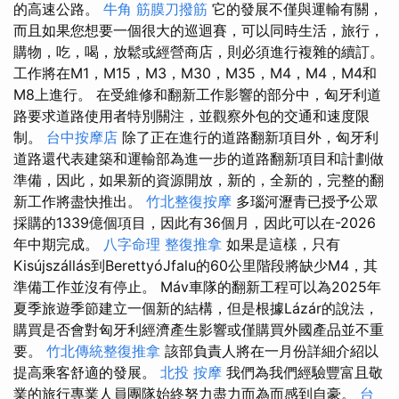
的高速公路。
牛角 筋膜刀撥筋
它的發展不僅與運輸有關，
而且如果您想要一個很大的巡迴賽，可以同時生活，旅行，
購物，吃，喝，放鬆或經營商店，則必須進行複雜的續訂。
工作將在M1，M15，M3，M30，M35，M4，M4，M4和
M8上進行。 在受維修和翻新工作影響的部分中，匈牙利道
路要求道路使用者特別關注，並觀察外包的交通和速度限
制。
台中按摩店
除了正在進行的道路翻新項目外，匈牙利
道路還代表建築和運輸部為進一步的道路翻新項目和計劃做
準備，因此，如果新的資源開放，新的，全新的，完整的翻
新工作將盡快推出。
竹北整復按摩
多瑙河瀝青已授予公眾
採購的1339億個項目，因此有36個月，因此可以在-2026
年中期完成。
八字命理 整復推拿
如果是這樣，只有
Kisújszállás到BerettyóJfalu的60公里階段將缺少M4，其
準備工作並沒有停止。 Máv車隊的翻新工程可以為2025年
夏季旅遊季節建立一個新的結構，但是根據Lázár的說法，
購買是否會對匈牙利經濟產生影響或僅購買外國產品並不重
要。
竹北傳統整復推拿
該部負責人將在一月份詳細介紹以
提高乘客舒適的發展。
北投 按摩
我們為我們經驗豐富且敬
業的旅行專業人員團隊始終努力盡力而為而感到自豪。
台