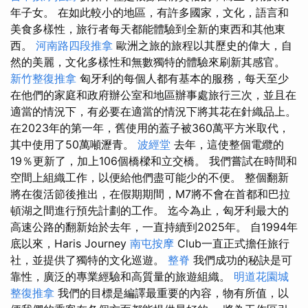
年子女。 在如此較小的地區，有許多國家，文化，語言和
美食多樣性，旅行者每天都能體驗到全新的東西和其他東
西。
河南路四段推拿
歐洲之旅的旅程以其歷史的偉大，自
然的美麗，文化多樣性和無數獨特的體驗來刷新其感官。
新竹整復推拿
匈牙利的每個人都有基本的服務，每天至少
在他們的家庭和政府辦公室和地區辦事處旅行三次，並且在
適當的情況下，有必要在適當的情況下將其花在針織品上。
在2023年的第一年，舊使用的蓋子被360萬平方米取代，
其中使用了50萬噸瀝青。
波經堂
去年，這使整個電纜的
19％更新了，加上106個橋樑和立交橋。 我們嘗試在時間和
空間上組織工作，以便給他們盡可能少的不便。 整個翻新
將在復活節後推出，在假期期間，M7將不會在首都和巴拉
頓湖之間進行預先計劃的工作。 迄今為止，匈牙利最大的
高速公路的翻新始於去年，一直持續到2025年。 自1994年
底以來，Haris Journey
南屯按摩
Club一直正式擔任旅行
社，並提供了獨特的文化巡遊。
整脊
我們成功的秘訣是可
靠性，廣泛的專業經驗和高質量的旅遊組織。
明道花園城
整復推拿
我們的目標是編譯最重要的內容，物有所值，以