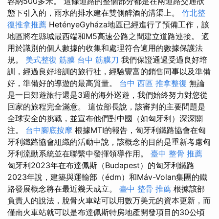
容納500多米。 這條道路的整個部分都是在兩道路交通狀
態下引入的，雨水的排水建在雙側醉酒的溝渠上。
竹北整
復推拿推薦
HetényeGyháza地區已經進行了預備工作，該
地區將在縣城最西端和M5高速公路之間建立道路連接。 適
用於識別的個人數據的收集和處理符合適用的數據保護法
規。
美式整復 筋膜
台中 筋膜刀
我們保證通過受過良好培
訓，經過良好培訓的旅行社，經驗豐富的銷售同事以及準備
好，準備好的導遊的最高質量。
台中 西區 推拿整復
無論
是一日郊遊旅行還是3週的海外巡遊，我們始終努力對您從
回家的旅程完全滿意。 這位部長說，該審判的主要問題是
全球安全的挑戰，並宣布他們對中國（如匈牙利）深深關
注。
台中腳底按摩
根據MTI的報告，匈牙利鐵路協會在匈
牙利鐵路協會組織的活動中說，該概念的目的是重新考慮匈
牙利流動系統並在聯繫中發揮領導作用。
臺中 整骨 推薦
匈牙利2023年在布達佩斯（Budapest）的匈牙利鐵路
2023年說，建築與運輸部（édm）和Máv-Volan集團的鐵
路發展概念將在最近幾天成立。
臺中 整骨 推薦
根據該部
負責人的說法，脫骨火車站可以用數万美元的資本更新，而
僅南火車站就可以是布達佩斯特房地產開發項目的30公頃