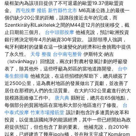
級框架內為該項目提供了不可退還的歐盟19.37億歐盟資
金。
西屯按摩
撥筋 新竹縣竹北市
M6高速公路上的最後一
個仍缺少20公里的距離，該路段接近去年的完成，而
Szentkirály和Lakitelek之間的M44是12月的技術移交，截
止日期前三個月。
台中頭部按摩
他補充說，預計歐洲投資
銀行將決定明年4月的融資30年貸款。 該部領導人強調，
匈牙利鄉村的儲量在這一快速變化的經濟和社會挑戰中提供
了永久性。
天母 整復
台中南屯整骨
伊斯特文·納吉
（IstvánNagy）回憶說，兩次針對農村發展計劃的呼籲發
表了，除其他外，這些呼籲為郊區的當地道路開發。
台中
養生館排毒
他補充說，在這些招標的幫助下，總共續簽了
近2500公里，這為農村地區的發展做出了貢獻，並改善了
居住在那裡的人們的生活質量。 在大約132公里處進行的大
規模路面維修工作中。
唐六典
縣附近，總共在65個地點，
每個部分的貧困地區在當地和大部分地區進行了修復。
台
中泰式按摩
竹東市場撥筋堂
該計劃包含許多連貫的改革和
投資，以促進該國純淨的能源經濟，其中一些已經開始為政
府提供預訂，但也包含了新的要素。 他補充說，自2010年
以來，已經建造了幾座ipoly橋，並在秋天完成了Komárom