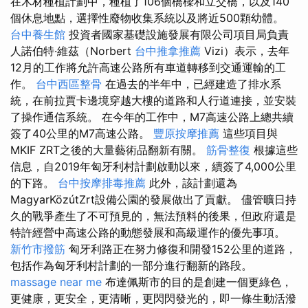
在木材種植計劃中，種植了106個橋樑和立交橋，以及140
個休息地點，選擇性廢物收集系統以及將近500顆幼體。
台中養生館
投資者國家基礎設施發展有限公司項目局負責
人諾伯特·維茲（Norbert
台中推拿推薦
Vizi）表示，去年
12月的工作將允許高速公路所有車道轉移到交通運輸的工
作。
台中西區整骨
在過去的半年中，已經建造了排水系
統，在前拉賈卡邊境穿越大樓的道路和人行道連接，並安裝
了操作通信系統。 在今年的工作中，M7高速公路上總共續
簽了40公里的M7高速公路。
豐原按摩推薦
這些項目與
MKIF ZRT之後的大量藝術品翻新有關。
筋骨整復
根據這些
信息，自2019年匈牙利村計劃啟動以來，續簽了4,000公里
的下路。
台中按摩排毒推薦
此外，該計劃還為
MagyarKözútZrt設備公園的發展做出了貢獻。 儘管曠日持
久的戰爭產生了不可預見的，無法預料的後果，但政府還是
特許經營中高速公路的動態發展和高級運作的優先事項。
新竹市撥筋
匈牙利路正在努力修復和開發152公里的道路，
包括作為匈牙利村計劃的一部分進行翻新的路段。
massage near me
布達佩斯市的目的是創建一個更綠色，
更健康，更安全，更清晰，更閃閃發光的，即一條生動活潑