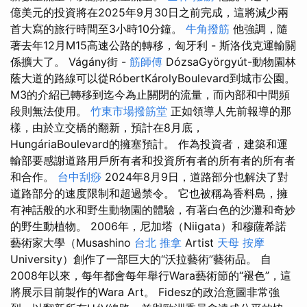
億美元的投資將在2025年9月30日之前完成，這將減少兩
首大寫的旅行時間至3小時10分鐘。
牛角撥筋
他強調，隨
著去年12月M15高速公路的轉移，匈牙利 - 斯洛伐克運輸關
係擴大了。 Vágány街 -
筋師傅
DózsaGyörgyút-動物園林
蔭大道的路線可以從RóbertKárolyBoulevard到城市公園。
M3的介紹已轉移到迄今為止關閉的流量，而內部和中間頻
段則無法使用。
竹東市場撥筋堂
正如領導人先前報導的那
樣，由於立交橋的翻新，預計在8月底，
HungáriaBoulevard的擁塞預計。 作為投資者，建築和運
輸部要感謝道路用戶所有者和投資所有者的所有者的所有者
和合作。
台中刮痧
2024年8月9日，道路部分也解決了對
道路部分的速度限制和超過禁令。 它也被稱為香料島，擁
有神話般的水和野生動物園的體驗，有著白色的沙灘和奇妙
的野生動植物。 2006年，尼加塔（Niigata）和穆薩希諾
藝術家大學（Musashino
台北 推拿
Artist
天母 按摩
University）創作了一部巨大的“沃拉藝術”藝術品。 自
2008年以來，每年都會每年舉行Wara藝術節的“褪色”，這
將展示目前製作的Wara Art。 Fidesz的政治意圖非常強