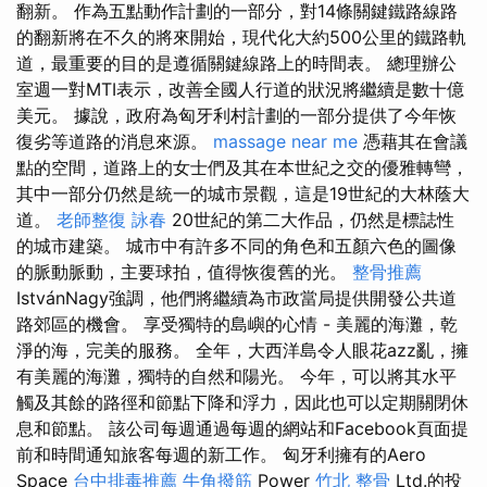
翻新。 作為五點動作計劃的一部分，對14條關鍵鐵路線路
的翻新將在不久的將來開始，現代化大約500公里的鐵路軌
道，最重要的目的是遵循關鍵線路上的時間表。 總理辦公
室週一對MTI表示，改善全國人行道的狀況將繼續是數十億
美元。 據說，政府為匈牙利村計劃的一部分提供了今年恢
復劣等道路的消息來源。
massage near me
憑藉其在會議
點的空間，道路上的女士們及其在本世紀之交的優雅轉彎，
其中一部分仍然是統一的城市景觀，這是19世紀的大林蔭大
道。
老師整復 詠春
20世紀的第二大作品，仍然是標誌性
的城市建築。 城市中有許多不同的角色和五顏六色的圖像
的脈動脈動，主要球拍，值得恢復舊的光。
整骨推薦
IstvánNagy強調，他們將繼續為市政當局提供開發公共道
路郊區的機會。 享受獨特的島嶼的心情 - 美麗的海灘，乾
淨的海，完美的服務。 全年，大西洋島令人眼花azz亂，擁
有美麗的海灘，獨特的自然和陽光。 今年，可以將其水平
觸及其餘的路徑和節點下降和浮力，因此也可以定期關閉休
息和節點。 該公司每週通過每週的網站和Facebook頁面提
前和時間通知旅客每週的新工作。 匈牙利擁有的Aero
Space
台中排毒推薦
牛角撥筋
Power
竹北 整骨
Ltd.的投