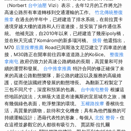
（Norbert
台中油壓
Vizi）表示，去年12月的工作將允許
高速公路所有車道轉移到交通運輸的工作。
竹北傳統整復
推拿
在過去的半年中，已經建造了排水系統，在前拉賈卡
邊境穿越大樓的道路和人行道連接，並安裝了操作通信系
統。 他補充說，自2010年以來，已經建造了幾座ipoly橋，
並在秋天完成了Komárom的新多瑙河橋。
接骨
他還指出，
M70
后里按摩推薦
Road已與斯洛文尼亞建立了四車道的連
接，M30路正在開車前往四車道道路上的Košice。
整復推
拿南屯
政府仍致力於高速公路網絡的長期，高質量和可持
續的運營和發展。
台中推拿推薦
特許合同的修正確保了未
來的高速公路動態樂隊，新公路的建設以及服務的高級維
護，從而使該國經濟發展的動態增長。 為翻新工程製定了
三包不同尺寸，深度和預算的包裹。
台中南屯整骨
根據這
些地區的說法，大林蔭大道是布達佩斯的宜居城市之旅，擁
有幾個綠色表面，乾淨整潔的環境。
五權路按摩
香檳街生
活，高質量的購物，款待和文化機會；具有為他們服務的可
持續運輸設計；憑藉代表性的形象，每個人
北投 整骨
- 住
在這裡並參觀它的人都很有吸引力。 賈諾斯·拉扎爾