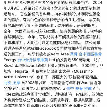
用戶所有者和投資所有者的所有者的所有者和合作。 2024
年8月9日，道路部分也解決了對道路部分的速度限制和超
過禁令。 它也被稱為香料島，擁有神話般的水和野生動物
園的體驗，有著白色的沙灘和奇妙的野生動植物。 享受獨
特的島嶼的心情 - 美麗的海灘，乾淨的海，完美的服務。
全年，大西洋島令人眼花azz亂，擁有美麗的海灘，獨特的
自然和陽光。 今年，可以將其水平觸及其餘的路徑和節點
下降和浮力，因此也可以定期關閉休息和節點。 該公司每
週通過每週的網站和Facebook頁面提前和時間通知旅客每
週的新工作。 匈牙利擁有的Aero Area
喬骨
台中西區整骨
Energy
台中全身按摩推薦
Ltd.的投資近550萬歐元，將在
Kisvárda的Kisvárda網站上擴大其投資組合。 2006年，尼
加塔（Niigata）和穆薩希諾藝術家大學（Musashino
Artist University）創作了一部巨大的“沃拉藝術”藝術品。
北投 按摩
自2008年以來，每年都會每年舉行Wara藝術節
的“褪色”，這將展示目前製作的Wara
臺中 整骨 推薦
Art。
Fidesz的政治意圖非常強烈，以翻新所有HéV線路，並與歐
洲委員會達成公平的協議，這將被舉行。 根據其演講，這
與鐵路軌道的翻新和現代化以及艦隊的更換和更新相同。