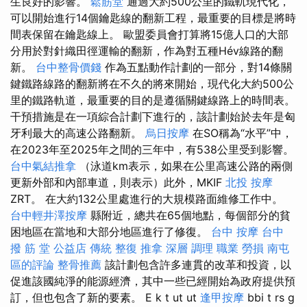
生良好的影響。
鬆筋堂
通過大約500公里的鐵軌現代化，
可以開始進行14個鑰匙線的翻新工程，最重要的目標是將時
間表保留在鑰匙線上。 歐盟委員會打算將15億人口的大部
分用於對針織田徑運輸的翻新，作為對五種Hév線路的翻
新。
台中整骨價錢
作為五點動作計劃的一部分，對14條關
鍵鐵路線路的翻新將在不久的將來開始，現代化大約500公
里的鐵路軌道，最重要的目的是遵循關鍵線路上的時間表。
干預措施是在一項綜合計劃下進行的，該計劃始於去年是匈
牙利最大的高速公路翻新。
烏日按摩
在SO稱為“水平”中，
在2023年至2025年之間的三年中，有538公里受到影響。
台中氣結推拿
（泳道km表示，如果在公里高速公路的兩側
更新外部和內部車道，則表示）此外，MKIF
北投 按摩
ZRT。 在大約132公里處進行的大規模路面維修工作中。
台中輕井澤按摩
縣附近，總共在65個地點，每個部分的貧
困地區在當地和大部分地區進行了修復。
台中 按摩
台中
撥 筋 堂 公益店 傳統 整復 推拿 深層 調理 職業 勞損 南屯
區的評論
整骨推薦
該計劃包含許多連貫的改革和投資，以
促進該國純淨的能源經濟，其中一些已經開始為政府提供預
訂，但也包含了新的要素。 E k t ut ut
逢甲按摩
bbi t rs g