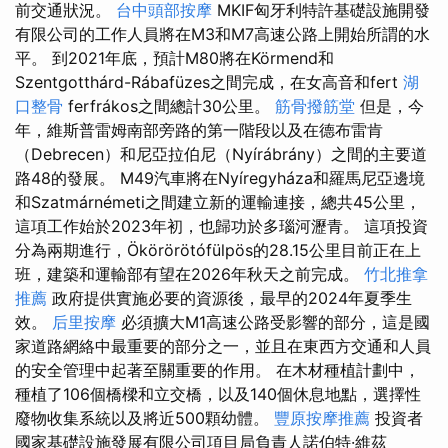
前交通狀況。
台中頭部按摩
MKIF匈牙利特許基礎設施開發
有限公司的工作人員將在M3和M7高速公路上開始所謂的水
平。 到2021年底，預計M80將在Körmend和
Szentgotthárd-Rábafüzes之間完成，在女高音和fert
湖
口整骨
ferfrákos之間總計30公里。
筋骨撥筋堂
但是，今
年，維斯普雷姆南部旁路的第一階段以及在德布雷肯
（Debrecen）和尼亞拉伯尼（Nyírábrány）之間的主要道
路48的發展。 M49汽車將在Nyíregyháza和羅馬尼亞邊境
和Szatmárnémeti之間建立新的運輸連接，總共45公里，
這項工作始於2023年初，也歸功於多瑙河瀝青。 這項投資
分為兩期進行，Ökörörötófülpös的28.15公里目前正在上
班，建築和運輸部有望在2026年秋天之前完成。
竹北推拿
推薦
政府提供實施必要的資源後，最早的2024年夏季生
效。
后里按摩
必須擴大M1高速公路受影響的部分，這是國
家道路網絡中最重要的部分之一，並且在東西方交通和人員
的安全管理中起著至關重要的作用。 在木材種植計劃中，
種植了106個橋樑和立交橋，以及140個休息地點，選擇性
廢物收集系統以及將近500顆幼體。
豐原按摩推薦
投資者
國家基礎設施發展有限公司項目局負責人諾伯特·維茲