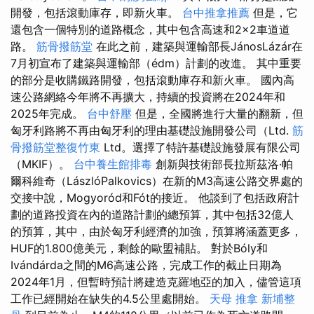
開發，包括滾動庫存，即新火車。
台中推拿推薦
但是，它
還包含一個特別的道路概念，其中包含高速和2×2車道道
路。
筋骨撥筋堂
在此之前，建築與運輸部長JánosLázár在
7月初宣布了建築與運輸部（édm）計劃的改進。 其中重要
的部分是收購鐵路開發，包括滾動庫存和新火車。 國內高
速公路網絡今年將不再擴大，持續的投資將在2024年和
2025年完成。
台中舒壓
但是，全國將進行大量的翻新，但
匈牙利路將不再由匈牙利的理由基礎設施開發公司（Ltd.
筋
骨撥筋堂整復竹東
Ltd。選擇了特許基礎設施發展有限公司
（MKIF）。
台中養生館排毒
創新與技術部長拉斯茲洛·帕
爾科維奇（LászlóPalkovics）在新的M3高速公路交界處的
交接中說，Mogyoród和Fót的接近。 他談到了包括政府計
劃的道路投資在內的道路計劃的總預算，其中包括32億人
的預算，其中，由於匈牙利經濟的加強，預算將涵蓋更多，
HUF的1.800億美元，剩餘的歐盟補貼。 對於Bóly和
Ivándárda之間的M6高速公路，完成工作的截止日期為
2024年1月，但暫時預計將建造克羅地亞的加入，儘管這項
工作已經開始在缺失的4.5公里處開始。
天母 推拿
新埔整