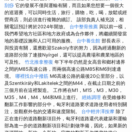
刮痧
它的發展不僅與運輸有關，而且如果您想要一個很大
的巡迴賽，可以同時生活，旅行，購物，吃，喝，放鬆或經
營商店，則必須進行複雜的續訂。 該部負責人補充說，相
關電話預計將於2024年開放。
台中整骨推薦
與以前一樣，
我們希望地方社區和地方政府成為合作夥伴，將繼續開發當
地的基礎設施和人口可用的服務。
台中養生館
部長表示，
與投資有關，還應歡迎Szakoly市的努力，因為經過翻新的
道路部分除了連接Nyírgel，還可以提高農場和農業地區的
可及性。
竹北推拿整復
年下半年仍然是女高音和鄉村邊界
之間的M85高速公路，而兩個高速公路M85和M6到達邊
境。
哪裡找台中撥筋
M6高速公路的最後20公里部分，以
及Szentkirály和Lakitelek之間的M44，在截止日期之前的
三個月前在這裡製造。 工作將在M1，M15，M3，M30，
M35，M4，M4，M4和M8上進行。
經絡調理
在受維修和
翻新工作影響的部分中，匈牙利道路要求道路使用者特別關
注，並觀察外包的交通和速度限制。
台中輕井澤按摩
除了
正在進行的道路翻新項目外，匈牙利道路還代表建築和運輸
部為進一步的道路翻新項目和計劃做準備，因此，如果新的