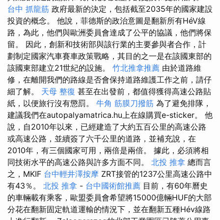
台中 抓龍筋
政府最新的決定，包括截至2035年的國家建設
投資的概念。 他說，菲德斯的政治意圖是翻新所有HéV線
路，為此，他們與歐洲委員會達成了公平的協議，他們將保
留。 因此，創新和技術部與該行業的主要參與者合作，計
劃制定國家汽車賽車政策戰略，其目的之一是在該國東部的
該國東部建立21世紀的設施。
竹北推拿推薦
由於道路維
修，在離開我們的路線是否會保持道路維護工作之前，請仔
細了解。
天母 整復
甚至在出發前，都值得獲得高速公路貼
紙，以便旅行沒有懲罰。
牛角 筋膜刀撥筋
為了避免排隊，
建議我們在autopalyamatrica.hu上在線購買e-sticker。 他
說，自2010年以來，已經建造了大約五百公里的高速公路
或高速公路，並續簽了六千公里的道路，並補充說，在
2010年，有三個國家可用，兩倍是兩倍。 據此，必須將相
同技術水平的高速公路與許多方面不同。
北投 推拿
總而言
之，MKIF
台中輕井澤按摩
ZRT接管的1237公里高速公路中
有43％。
北投 推拿
-
台中國術館推薦
目前，有60年曆史
的車輛載有乘客，歐盟委員會希望將15000億輛HUF的大部
分花在翻新固定軌道運輸的情況下，並在翻新五種Hév線路