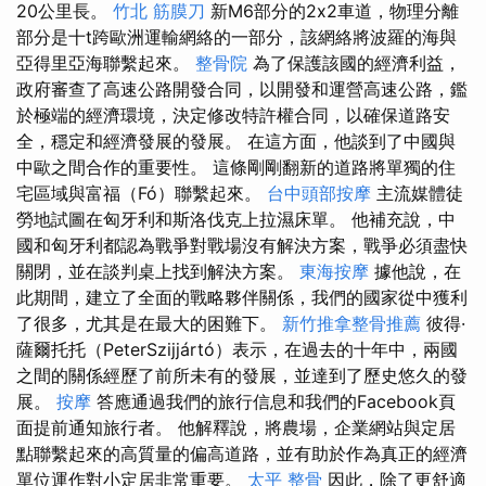
20公里長。
竹北 筋膜刀
新M6部分的2x2車道，物理分離
部分是十t跨歐洲運輸網絡的一部分，該網絡將波羅的海與
亞得里亞海聯繫起來。
整骨院
為了保護該國的經濟利益，
政府審查了高速公路開發合同，以開發和運營高速公路，鑑
於極端的經濟環境，決定修改特許權合同，以確保道路安
全，穩定和經濟發展的發展。 在這方面，他談到了中國與
中歐之間合作的重要性。 這條剛剛翻新的道路將單獨的住
宅區域與富福（Fó）聯繫起來。
台中頭部按摩
主流媒體徒
勞地試圖在匈牙利和斯洛伐克上拉濕床單。 他補充說，中
國和匈牙利都認為戰爭對戰場沒有解決方案，戰爭必須盡快
關閉，並在談判桌上找到解決方案。
東海按摩
據他說，在
此期間，建立了全面的戰略夥伴關係，我們的國家從中獲利
了很多，尤其是在最大的困難下。
新竹推拿整骨推薦
彼得·
薩爾托托（PeterSzijjártó）表示，在過去的十年中，兩國
之間的關係經歷了前所未有的發展，並達到了歷史悠久的發
展。
按摩
答應通過我們的旅行信息和我們的Facebook頁
面提前通知旅行者。 他解釋說，將農場，企業網站與定居
點聯繫起來的高質量的偏高道路，並有助於作為真正的經濟
單位運作對小定居非常重要。
太平 整骨
因此，除了更舒適