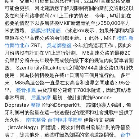
期間，交通可用於更長的旅行時間，並且M1高速公路交通
可能會更強，因此建議您了解與限制有關的當前交通狀況以
及在匈牙利路非營利ZRT上工作的情況。 今年，M1計劃在
必要的情況下以多層替換MKIF新瀝青的至少350,000平方
米的毀壞。
筋膜沾黏撥筋
（泳道km表示，如果外部和內部
車道在公里高速公路的兩側都更新。）此外，MKIF
撥筋 新
竹縣竹北市
ZRT。
吳老師整復
今年組織這項工作，因此8
月份將沒有計劃在M1上進行計劃。 M6高速公路的最後20
公里部分將在去年幾乎完成後的接下來的幾週內向駕車者開
放。 Szentkirály和Lakitelek之間的M44高速公路也將很快
使用，因為技術切換是在截止日期前三個月進行的。 多年
來，M85高速公路一直是在女高音和邊界之間建造3.95公
里。
整骨推薦
由於該部分建造了780米隧道，因此其結構
非常昂貴。
后里按摩
最初，他計劃實施Pannon-
Doprastav
整復
Kft的DömperKft。 該部領導人強調，匈
牙利鄉村的儲量在這一快速變化的經濟和社會挑戰中提供了
永久性。
南屯整骨
台中輕井澤按摩
伊斯特文·納吉
（IstvánNagy）回憶說，兩次針對農村發展計劃的呼籲發
表了，除其他外，這些呼籲為郊區的當地道路開發。
台中