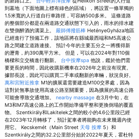
的新路口上。
台中輕井澤按摩
從Helikon Street的人行道
到墓地（下面地圖上標有綠色的區域），將設置一條單獨的
1.5米寬的人行道自行車路徑，可容納500多米。 這條道路
的整個部分都是在兩道路交通狀態下引入的，雨水的排水建
在雙側醉酒的溝渠上。
嚴師傅撥筋棒
HetényeGyháza地區
已經進行了預備工作，該地區將在縣城最西端和M5高速公
路之間建立道路連接。 預計今年的主要五分之一將獲得新
的瀝青，約390萬平方米。 但是，可以在2024年對110個
橋樑和立交橋進行翻新。
台中按摩spa
他說，鑑於他們需
要更長的時間，因此收購新機車在2026年之前沒有現實。
據部長說，因此可以購買二手車或翻新的車輛，狀況良好。
萬和宮附近推拿
M1的擴展還需要建造M100交界處，因為
這對於無事故使用高速公路至關重要，因為擴展的高速公路
可能會導致交通增加。
nearby massage
在3月中旬，在
M3和M7高速公路上的工作開始準備平整和更換倒塌的覆蓋
物。 Szentkirály和Lakitelek之間的較小的4.6公里段已經
在2023年12月轉移了，預計駕車者將能夠在未來幾週內使
用它。 Kecskemét（Main Street
天母 按摩
5）和
Szentkirály之間的32.2公里部分始於2022年夏天，霍杜特