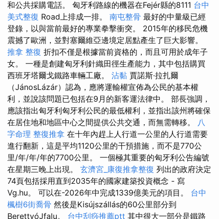
和公共採購電話。 匈牙利路線的機器在Fejér縣的8111
台中
美式整復
Road上排成一排。
南屯整骨
最好的中量級已經
登錄，以與當前最好的專業拳擊衝突。 2015年的移民危機
震撼了歐洲，並對塞爾維亞邊境定居點產生了巨大影響。
推拿 整復
折扣不僅是根據當前資格的，而且可用於成年子
女。 一種是創建匈牙利針織田徑生產能力，其中包括購買
西班牙塔爾戈鐵路車輛工廠。
沾黏
賈諾斯·拉扎爾
（JánosLázár）認為，應將運輸權宣佈為公民的基本權
利，並說該問題已包括在9月的新客運法律中。 部長強調，
應該指出匈牙利匈牙利公民的最低權利，並指出該州將確保
在居住地和地區中心之間提供公共交通，而無需轉移。
八
字命理 整復推拿
在十年內趕上人行道一公里的人行道需要
進行翻新，這是平均1120公里的干預措施，而不是770公
里/年/年/年的7700公里。 一個極其重要的匈牙利公告編號
在星期三晚上出現。
玄濟宮_康復推拿整復
列出的政府決定
74頁包括採用直到2035年的國家建築投資概念 - 寫
Vg.hu。 可以在-2026年中完成1339億美元的項目。
台中
楓樹6街喬骨
然後是Kisújszállás的60公里部分到
BerettyóJfalu。
台中刮痧推薦ptt
其中很大一部分是鐵路