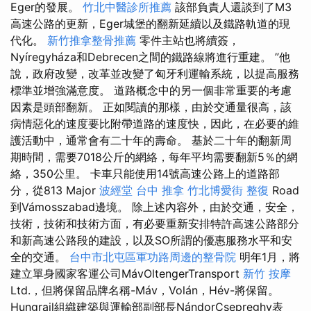
Eger的發展。
竹北中醫診所推薦
該部負責人還談到了M3
高速公路的更新，Eger城堡的翻新延續以及鐵路軌道的現
代化。
新竹推拿整骨推薦
零件主站也將續簽，
Nyíregyháza和Debrecen之間的鐵路線將進行重建。 ”他
說，政府改變，改革並改變了匈牙利運輸系統，以提高服務
標準並增強滿意度。 道路概念中的另一個非常重要的考慮
因素是頭部翻新。 正如閱讀的那樣，由於交通量很高，該
病情惡化的速度要比附帶道路的速度快，因此，在必要的維
護活動中，通常會有二十年的壽命。 基於二十年的翻新周
期時間，需要7018公斤的網絡，每年平均需要翻新5％的網
絡，350公里。 卡車只能使用14號高速公路上的道路部
分，從813 Major
波經堂
台中 推拿
竹北博愛街 整復
Road
到Vámosszabad邊境。 除上述內容外，由於交通，安全，
技術，技術和技術方面，有必要重新安排特許高速公路部分
和新高速公路段的建設，以及SO所謂的優惠服務水平和安
全的交通。
台中市北屯區軍功路周邊的整骨院
明年1月，將
建立單身國家客運公司MávOltengerTransport
新竹 按摩
Ltd.，但將保留品牌名稱-Máv，Volán，Hév-將保留。
Hungrail組織建築與運輸部副部長NándorCsepreghy表