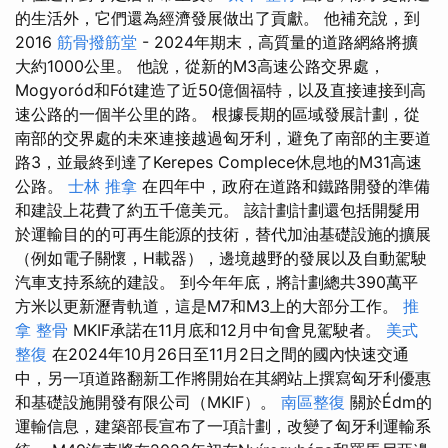
的生活外，它們還為經濟發展做出了貢獻。 他補充說，到
2016
筋骨撥筋堂
- 2024年期末，高質量的道路網絡將擴
大約1000公里。 他說，從新的M3高速公路交界處，
Mogyoród和Fót建造了近50億個福特，以及直接連接到高
速公路的一個半公里的路。 根據長期的區域發展計劃，從
南部的交界處的未來連接越過匈牙利，避免了南部的主要道
路3，並最終到達了Kerepes Complece休息地的M31高速
公路。
士林 推拿
在四年中，政府在道路和鐵路開發的準備
和建設上花費了約五千億美元。 該計劃計劃還包括開髮用
於運輸目的的可再生能源的技術，替代加油基礎設施的擴展
（例如電子關懷，H載器），邊境越野的發展以及自動駕駛
汽車支持系統的建設。 到今年年底，將計劃總共390萬平
方米以更新瀝青軌道，這是M7和M3上的大部分工作。
推
拿 整骨
MKIF承諾在11月底和12月中旬會見駕駛者。
美式
整復
在2024年10月26日至11月2日之間的國內快速交通
中，另一項道路翻新工作將開始在其網站上撰寫匈牙利優惠
和基礎設施開發有限公司（MKIF）。
南區整復
關於Édm的
運輸信息，建築部長宣布了一項計劃，改變了匈牙利運輸系