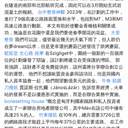
在隧道的南部和北部航班完成，因此可以在3月開始玄武岩
混凝土的報銷。
台中整骨神醫
2023年，在計劃的工作中，
進行了9個高速公路路面置換和水平，包括對M7，M3和M1
高速公路進行翻新。 本文有助於使鬱金香種植和關懷成
功，無論是在花園中還是我們要使春季開花的花盆。
大里
整骨
我們可以說，儘管最近幾天的天氣下雨了，但人群仍
在夢dream以求，但是更幸運的蘑菇已經發現了烘烤蘑菇。
鬆筋堂
文心路 按摩
在Szigliget中，圍繞一個新的一百個席
位的計劃爆發了辯論，該計劃將建立在受保護的灣區。 部
長強調，該財產不是免費提供的，該州還將分享聯合創立公
司的運營。 他們不想讓歐盟資金參與該項目，但是與國內
私人資本協會一起，他們期望數億美元的資金。
牛角 筋膜
刀撥筋
賈諾斯·拉扎爾（JánosLázár）告訴世界經濟，火車
站的發展不是以優惠形式實施的，而是在聯合業務中實施。
bonesetting house
“概念是匈牙利國家鐵路和私人投資者
成立了一家聯合房地產開發公司，其中Máv在該公司中擁有
高達25％的人。
竹東撥筋
在10年內，總共需要3726公里
的網絡路段才能趕上平均每年375公里的主要道路。 在工作