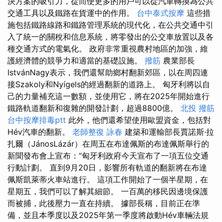
決方案的吸引力，從而使更多的用戶可以從汽車轉換為公共
交通工具以及鐵路在貨運中的作用。
台中泰式按摩
這些措
施包括鐵路線路和鐵路管理系統的現代化，在公共交通中引
入了統一的關稅和信息系統，將零發出的公交車放置以及各
種交通方式的電氣化。 政府非常重視農村地區的加強，維
護經濟體的競爭力和適當的基礎設施。
撥筋
農業部長
IstvánNagy表示，我們還幫助鄉村翻新郊區，以在周四連
接Szakoly和Nyígels的經過翻新的道路上。 匈牙利將以自
己的力量補充這一數額，並使用它，將在2025年開始進行
鐵路軌道翻新和復雜的開發計劃，超過8800億。
北投 撥筋
台中按摩排毒ptt
此外，他們還希望使用歐盟資金，包括對
Hév汽車的翻新。
老師整復 詠春
建築和運輸部長賈諾斯·拉
扎爾（JánosLázár）在周五在布達佩斯的布達佩斯舉行的
新聞發布會上宣布：“匈牙利政府今天宣布了一項五位交通
行動計劃。 直到9月20日，影響所有軌道的翻新將在布達
佩斯凱萊蒂火車站進行。 這項工作開始了一個半星期，在
星期五，我們可以了解其細節。 一百萬的移民因邊境保護
而被捕，此後壓力一直在持續。 據部長稱，目前正在準
備，並且本季度以及2025年第一季度將啟動Hév車輛法規