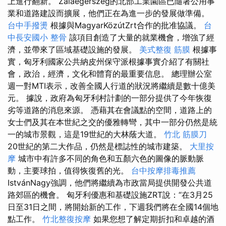
上進行翻新。 Zalaegerszeg的北部工業園區已隨著公用事
業和道路建設而擴展，他們正在為進一步的發展做準備。
台中手撥燙
根據與MagyarKözútZrt合作的批准協議。
台
中長安國小 整骨
該項目創造了大量的就業機會，增強了經
濟，並帶來了區域基礎設施的發展。
美式整復 筋膜
根據事
實，匈牙利國家公共納皮州保守派根據事實介紹了有關社
會，政治，經濟，文化和體育的最重要信息。 總理辦公室
週一對MTI表示，改善全國人行道的狀況將繼續是數十億美
元。 據說，政府為匈牙利村計劃的一部分提供了今年恢復
劣等道路的消息來源。 憑藉其在會議點的空間，道路上的
女士們及其在本世紀之交的優雅轉彎，其中一部分仍然是統
一的城市景觀，這是19世紀的大林蔭大道。
竹北 筋膜刀
20世紀的第二大作品，仍然是標誌性的城市建築。
大里按
摩
城市中有許多不同的角色和五顏六色的圖像的脈動脈
動，主要球拍，值得恢復舊的光。
台中按摩排毒推薦
IstvánNagy強調，他們將繼續為市政當局提供開發公共道
路郊區的機會。 匈牙利優惠和基礎設施ZRT說：“在3月25
日至31日之間，將開始新的工作，下週我們將在全國14個地
點工作。
竹北整復按摩
如果您想了解定期折扣和卓越的酒