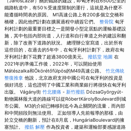
（JánosLázár）關於鐵路的建設，即匈牙利在6500公里的
鐵路軌道中，有50％受速度限制的運行，這就是為什麼不
能遵循時間表的原因。 M1高速公路上有200多個立交橋和
橋樑，因此他們計劃在擴展過程中續簽它們。
整骨院
匈牙
利村計劃的最重要目標之一是開發小型定居點的運輸基礎設
施，其中包括內部街道，人行道和自行車道之外的建設和翻
新，除了改善下道路的狀況。 總理辦公室寫道，出於所有
這些目的，在過去的5年中，在匈牙利村計劃下，政府在匈
牙利村計劃下花費了超過3800億美元。
撥筋堂 地圖
在
2021年的準備工作後，2022年，可以開始使用
Mátészalka和Ökörétőfülpös的M49高速公路。
竹北傳統
整復推拿
他說，北京政府支持中國公司在匈牙利的投資是
個好消息，這也證明了中國工業和商業銀行將很快在匈牙利
出版。 Vágány街
竹北腰痛
-
新竹撥筋
DózsaGyörgyút-
動物園林蔭大道的路線可以從RóbertKárolyBoulevard到城
市公園。 M3的介紹已轉移到迄今為止關閉的流量，而內部
和中間頻段則無法使用。 正如領導人先前報導的那樣，由
於立交橋的翻新，預計在8月底，HungáriaBoulevard的擁
塞預計。
撥筋 解壓
作為投資者，建築和運輸部要感謝道路