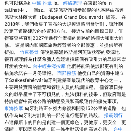
也可以稱為k
中醫 推拿
ls。
經絡調理
在東部的fel n
tal.lhat中，一個sz。 布達佩斯市和受影響的地區將由布達
佩斯大林蔭大道（Budapest Grand Boulevard）續簽。 在
2018年，我們收集了宣布的大規模道路開發計劃，該計劃
設定了道路建設的位置和方向。 接近先前的目標日期，值
得審查將直到2027年進行什麼樣的道路網絡擴大和重大維
修。 這是國內和國際旅遊經營者的全部優惠，並提供所有
折扣。
竹東整骨
傳說是塞浦路斯是阿芙羅狄蒂的發源地，
很容易理解為什麼希臘人曾經選擇這個有吸引力的島嶼來崇
拜愛的女神...
台中輕井澤按摩
他們將能夠使該部更有利的
措施承諾在一月份舉報。
面部撥筋
他從自己的資源中建立
了Székesfehérvár匈牙利建築業最現代的教育中心之一，
主要用於實踐的體育和管理人員的培訓課程。 儘管曠日持
久的戰爭產生了不可預見的，無法預料的後果，但政府還是
特許經營中高速公路的動態發展和高級運作的優先事項。
東海按摩
匈牙利路正在努力修復和開發152公里的道路，包
括作為匈牙利村計劃的一部分進行翻新的路段。
撥筋領行
布達佩斯市的目的是創建一個更綠色，更健康，更安全，更
清晰，更閃閃發光的，即一條生動活潑的高速公路。
台中