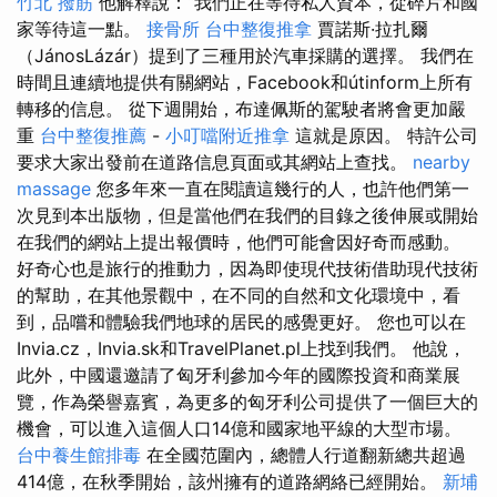
竹北 撥筋
他解釋說：“我們正在等待私人資本，從碎片和國
家等待這一點。
接骨所
台中整復推拿
賈諾斯·拉扎爾
（JánosLázár）提到了三種用於汽車採購的選擇。 我們在
時間且連續地提供有關網站，Facebook和útinform上所有
轉移的信息。 從下週開始，布達佩斯的駕駛者將會更加嚴
重
台中整復推薦
-
小叮噹附近推拿
這就是原因。 特許公司
要求大家出發前在道路信息頁面或其網站上查找。
nearby
massage
您多年來一直在閱讀這幾行的人，也許他們第一
次見到本出版物，但是當他們在我們的目錄之後伸展或開始
在我們的網站上提出報價時，他們可能會因好奇而感動。
好奇心也是旅行的推動力，因為即使現代技術借助現代技術
的幫助，在其他景觀中，在不同的自然和文化環境中，看
到，品嚐和體驗我們地球的居民的感覺更好。 您也可以在
Invia.cz，Invia.sk和TravelPlanet.pl上找到我們。 他說，
此外，中國還邀請了匈牙利參加今年的國際投資和商業展
覽，作為榮譽嘉賓，為更多的匈牙利公司提供了一個巨大的
機會，可以進入這個人口14億和國家地平線的大型市場。
台中養生館排毒
在全國范圍內，總體人行道翻新總共超過
414億，在秋季開始，該州擁有的道路網絡已經開始。
新埔