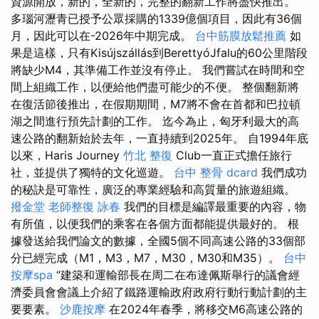
資源開放，新的，全新的，完整的翻新工作將盡快推出。
多瑙河瀝青已授予公眾採購的1339億個項目，因此有36個
月，因此可以在-2026年中期完成。
台中筋膜放鬆推薦
如
果是這樣，只有Kisújszállás到BerettyóJfalu的60公里階段
將缺少M4，其準備工作並沒有停止。 我們嘗試在時間和空
間上組織工作，以便給他們盡可能少的不便。 整個翻新將
在復活節後推出，在假期期間，M7將不會在首都和巴拉頓
湖之間進行預先計劃的工作。 迄今為止，匈牙利最大的高
速公路的翻新始於去年，一直持續到2025年。 自1994年底
以來，Haris Journey
竹北 整復
Club一直正式擔任旅行
社，並提供了獨特的文化巡遊。
台中 整骨 dcard
我們成功
的秘訣是可靠性，廣泛的專業經驗和高質量的旅遊組織。
撥金堂
老師整復 詠春
我們的目標是編譯最重要的內容，物
有所值，以便我們的乘客在各個方面都能提供最好的。 根
據發送給我們論文的數據，全國5個不同高速公路的33個部
分已經完成（M1，M3，M7，M30，M30和M35）。
台中
按摩spa
“建築和運輸部長在周二在布達佩斯舉行的議會經
濟委員會會議上介紹了鐵路運輸政府政府行動行動計劃的主
要要素。
沙鹿按摩
在2024年春季，將移交M6高速公路的