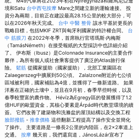
統。 M49汽車將在2023年初在Nyíregyháza和羅馬尼亞邊
境和Satu
台中西屯按摩
Mare之間建立新的運輸連接。 投
資分為兩期，目前正在建設最高28.15公里的較大部分，可
以在2026年秋天完成。
台中 中醫 整骨
該水平基於更長的
戰略目標，包括MKIF ZRT與匈牙利國家的特許權合同。
台
中 筋膜刀
在2022年冬季，首席執行官塔瑪斯·內梅斯
（TamásNémeth）在接受報紙的大型採訪中也詳細介紹
了。 伊布斯（Ibusz）是Colonnade Insurance的主要合作
夥伴，為所有個人或社會乘客提供了廣泛的Atlas旅行保
險。
鬆筋
從國家援助（國家援助），北部工業園區在
Zalaegerszeg中擴展到50公頃。 Zalalzone附近的七公頃
區域被利用，國家補貼為4億，並獲得了一條新道路。 如果
洋蔥在正確的土壤中，並且在9月初，春季早些時候，以及
春季較豐富的農作物。 Hévíz為Egregy區的發展獲得了1.2
億HUF的歐盟資金，其核心要素是Árpád時代教堂環境的續
簽。 它們改善了建築物和洗滌盆的屋頂結構以及交換工程
臉部撥筋
-
推拿價格
這些翻新工程提高了操作安全並簡化
了操作。 主要道路是一條長2公里的內陸區，在2×2車道上
交通。
按摩
幾天前，我們還寫道，JánosLázár宣布了