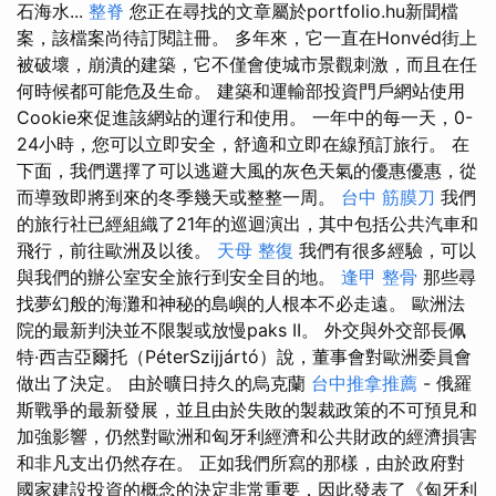
石海水...
整脊
您正在尋找的文章屬於portfolio.hu新聞檔
案，該檔案尚待訂閱註冊。 多年來，它一直在Honvéd街上
被破壞，崩潰的建築，它不僅會使城市景觀刺激，而且在任
何時候都可能危及生命。 建築和運輸部投資門戶網站使用
Cookie來促進該網站的運行和使用。 一年中的每一天，0-
24小時，您可以立即安全，舒適和立即在線預訂旅行。 在
下面，我們選擇了可以逃避大風的灰色天氣的優惠優惠，從
而導致即將到來的冬季幾天或整整一周。
台中 筋膜刀
我們
的旅行社已經組織了21年的巡迴演出，其中包括公共汽車和
飛行，前往歐洲及以後。
天母 整復
我們有很多經驗，可以
與我們的辦公室安全旅行到安全目的地。
逢甲 整骨
那些尋
找夢幻般的海灘和神秘的島嶼的人根本不必走遠。 歐洲法
院的最新判決並不限製或放慢paks II。 外交與外交部長佩
特·西吉亞爾托（PéterSzijjártó）說，董事會對歐洲委員會
做出了決定。 由於曠日持久的烏克蘭
台中推拿推薦
- 俄羅
斯戰爭的最新發展，並且由於失敗的製裁政策的不可預見和
加強影響，仍然對歐洲和匈牙利經濟和公共財政的經濟損害
和非凡支出仍然存在。 正如我們所寫的那樣，由於政府對
國家建設投資的概念的決定非常重要，因此發表了《匈牙利