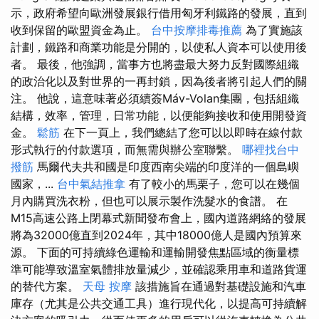
示，政府希望向歐洲發展銀行借用匈牙利鐵路的發展，直到
收到保留的歐盟資金為止。
台中按摩排毒推薦
為了實施該
計劃，鐵路和商業功能是分開的，以使私人資本可以使用後
者。 最後，他強調，當事方也將盡最大努力反對國際組織
的政治化以及對世界的一再封鎖，因為後者將引起人們的關
注。 他說，這意味著必須續簽Máv-Volan集團，包括組織
結構，效率，管理，日常功能，以便能夠接收和使用開發資
金。
鬆筋
在下一頁上，我們總結了您可以以即時在線付款
形式執行的付款選項，而無需與辦公室聯繫。
哪裡找台中
撥筋
馬爾代夫共和國是印度西南尖端的印度洋的一個島嶼
國家，...
台中氣結推拿
有了較小的馬栗子，您可以在幾個
月內購買洗衣粉，但也可以展示製作洗髮水的食譜。 在
M15高速公路上閉幕式新聞發布會上，國內道路網絡的發展
將為32000億直到2024年，其中18000億人是國內預算來
源。 下面的可持續綠色運輸和運輸開發焦點區域的衡量標
準可能導致溫室氣體排放量減少，並確認乘用車和道路貨運
的替代方案。
天母 按摩
該措施旨在通過對基礎設施和汽車
庫存（尤其是公共交通工具）進行現代化，以提高可持續解