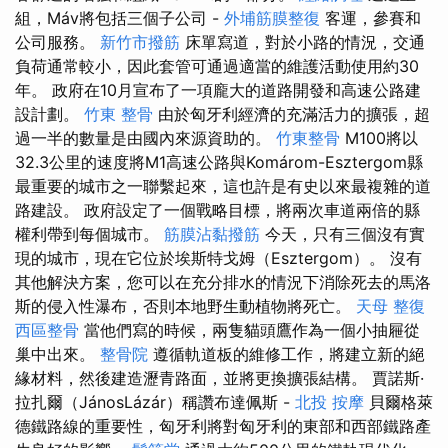
組，Máv將包括三個子公司 -
外埔筋膜整復
客運，參賽和
公司服務。
新竹市撥筋
床單寫道，對於小路的情況，交通
負荷通常較小，因此套管可通過適當的維護活動使用約30
年。 政府在10月宣布了一項龐大的道路開發和高速公路建
設計劃。
竹東 整骨
由於匈牙利經濟的充滿活力的擴張，超
過一半的數量是由國內來源資助的。
竹東整骨
M100將以
32.3公里的速度將M1高速公路與Komárom-Esztergom縣
最重要的城市之一聯繫起來，這也許是有史以來最複雜的道
路建設。 政府設定了一個戰略目標，將兩次車道兩倍的縣
權利帶到每個城市。
筋膜沾黏撥筋
今天，只有三個沒有實
現的城市，現在它位於埃斯特戈姆（Esztergom）。 沒有
其他解決方案，您可以在充分排水的情況下消除死去的馬洛
斯的侵入性瀑布，否則本地野生動植物將死亡。
天母 整復
西區整骨
當他們寫的時候，兩隻貓頭鷹作為一個小抽屜從
巢中出來。
整骨院
遵循軌道板的維修工作，將建立新的絕
緣材料，然後建造瀝青路面，並將更換擴張結構。 賈諾斯·
拉扎爾（JánosLázár）稱讚布達佩斯 -
北投 按摩
貝爾格萊
德鐵路線的重要性，匈牙利將對匈牙利的東部和西部鐵路產