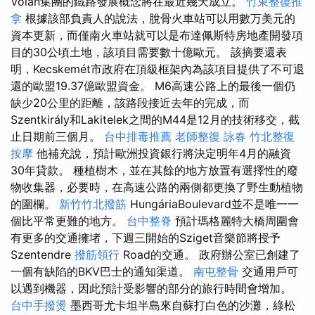
Volan集團的鐵路發展概念將在最近幾天成立。
竹東整復推
拿
根據該部負責人的說法，脫骨火車站可以用數万美元的
資本更新，而僅南火車站就可以是布達佩斯特房地產開發項
目的30公頃土地，該項目需要數十億歐元。 該摘要還表
明，Kecskemét市政府在頂級框架內為該項目提供了不可退
還的歐盟19.37億歐盟資金。 M6高速公路上的最後一個仍
缺少20公里的距離，該路段接近去年的完成，而
Szentkirály和Lakitelek之間的M44是12月的技術移交，截
止日期前三個月。
台中排毒推薦
老師整復 詠春
竹北整復
按摩
他補充說，預計歐洲投資銀行將決定明年4月的融資
30年貸款。 種植樹木，並在其餘的地方放置有選擇性的廢
物收集器，必要時，在高速公路的兩側都更換了野生動植物
的圍欄。
新竹竹北撥筋
HungáriaBoulevard並不是唯一一
個比平常更難的地方。
台中整脊
預計瑪格麗特大橋周圍會
有更多的交通擁堵，下週三開始的Sziget音樂節將授予
Szentendre
撥筋領行
Road的交通。 政府辦公室已創建了
一個有缺陷的BKV巴士的通知渠道。
南屯整骨
交通用戶可
以遇到機器，因此預計受影響的部分的旅行時間會增加。
台中手撥燙
墨西哥尤卡坦半島來自蘇打白色的沙灘，綠松