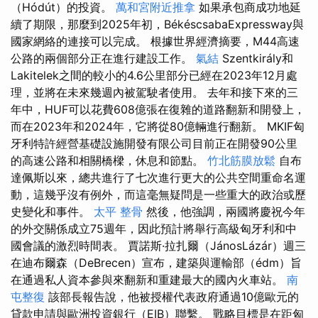
（Hódút）的投資。
萬和宮附近推拿
如果承包商成功地延
續了期限，那麼到2025年初，BékéscsabaExpressway與
國家網絡的連接可以完成。 根據世界經濟摘要，M44高速
公路的兩個部分正在進行建設工作。
氣結
Szentkirály和
Lakitelek之間的較小的4.6公里部分已經在2023年12月處
理，並將在未來幾週內被駕駛者使用。 去年和接下來的三
年中，HUF可以花費608億張在復雜的道路翻新和開發上，
而在2023年和2024年，它將從80億輛進行翻新。 MKIF匈
牙利特許經營基礎設施開發有限公司目前正在開發90公里
的高速公路和相關橋樑，休息和節點。
竹北筋膜放鬆
自布
達佩斯以來，總共進行了七次進行更大的公共空間重命名運
動，這幾乎沒有例外，而這毫無疑問是一些重大的政治或歷
史變化和事件。
太平 整骨
然後，他強調，兩國將慶祝今年
的外交關係成立75週年，因此預計將舉行高級匈牙利和中
國會議的激烈時間表。 賈諾斯·拉扎爾（JánosLázár）週三
在迪布爾森（DeBrecen）宣布，建築與運輸部（édm）旨
在通過私人資本參與來翻新和重建最大的國內火車站。
南
屯整復
該部長報告說，他被授權代表政府通過10億歐元的
貸款申請與歐洲投資銀行（EIB）聯繫。 戰略目標是在距匈