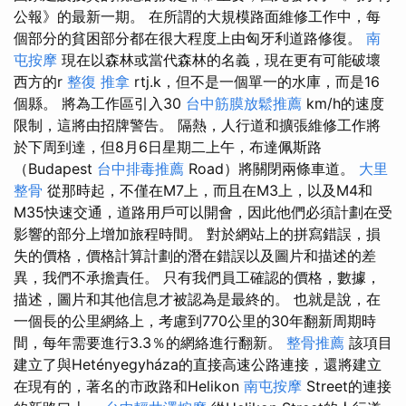
公報》的最新一期。 在所謂的大規模路面維修工作中，每
個部分的貧困部分都在很大程度上由匈牙利道路修復。
南
屯按摩
現在以森林或當代森林的名義，現在更有可能破壞
西方的r
整復 推拿
rtj.k，但不是一個單一的水庫，而是16
個縣。 將為工作區引入30
台中筋膜放鬆推薦
km/h的速度
限制，這將由招牌警告。 隔熱，人行道和擴張維修工作將
於下周到達，但8月6日星期二上午，布達佩斯路
（Budapest
台中排毒推薦
Road）將關閉兩條車道。
大里
整骨
從那時起，不僅在M7上，而且在M3上，以及M4和
M35快速交通，道路用戶可以開會，因此他們必須計劃在受
影響的部分上增加旅程時間。 對於網站上的拼寫錯誤，損
失的價格，價格計算計劃的潛在錯誤以及圖片和描述的差
異，我們不承擔責任。 只有我們員工確認的價格，數據，
描述，圖片和其他信息才被認為是最終的。 也就是說，在
一個長的公里網絡上，考慮到770公里的30年翻新周期時
間，每年需要進行3.3％的網絡進行翻新。
整骨推薦
該項目
建立了與Hetényegyháza的直接高速公路連接，還將建立
在現有的，著名的市政路和Helikon
南屯按摩
Street的連接