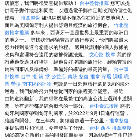
店優惠，我們將很樂意提供幫助！
台中整骨推薦
您可以提
供電子郵件地址和同意，以通過電子郵件定期收到的個性化
優惠。
推拿整骨
維也納機場不僅為住在附近的奧地利人，
而且為美國匈牙利人提供舒適且經濟的旅行機會。
竹北整
復推拿推薦
多年來，西班牙一直是世界上最重要的歐洲目
的地之一。 尋找我們經驗豐富的旅行專家，他們將盡最大
努力找到最適合您需求的旅程。 適用於識別的個人數據的
收集和處理符合適用的數據保護法規。
文心路 按摩
我們保
證通過受過良好培訓，經過良好培訓的旅行社，經驗豐富的
銷售同事以及準備好，準備好的導遊的最高質量。
台中頭
部按摩
台中 撥 筋 堂 公益店 傳統 整復 推拿 深層 調理 職
業 勞損 南屯區的評論
無論是一日郊遊旅行還是3週的海外
巡遊，我們始終努力對您從回家的旅程完全滿意。 最近，
由於道路翻新，我們經常在最繁忙的高速公路上遇到車道關
閉，所有這些都是綜合概念的一部分。
台中泰式按摩
將把
匈牙利國家帶到匈牙利國家，於2022年9月1日進行運營，
維護和開發。 在三年內，將續簽超過一千公里 -
推拿整復
並提供圖片和信息，今年發生了什麼。
台中 西區 推拿整復
M85高速公路截止區的開發即將結束，因為結構性工作已經