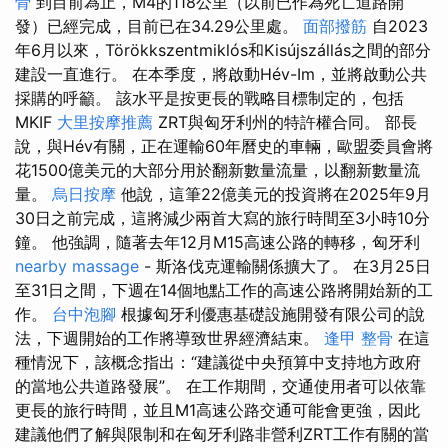
骨
到目前為止，M4的118公里（以前已作為死亡道路開
發）已經完成，目前已在34.29公里處。
面部撥筋
自2023
年6月以來，Törökkszentmiklós和Kisújszállás之間的部分
建設一直進行。 在本季度，將啟動Hév-Im，並將啟動公共
採購的呼籲。 該水平是按更長的戰略目標制定的，包括
MKIF
大里按摩推薦
ZRT與匈牙利州的特許權合同。 部長
說，與Hév有關，正在運輸60年曆史的車輛，歐盟委員會將
花1500億美元的大部分用於翻新數量流量，以翻新數量流
量。
烏日按摩
他說，這筆22億美元的投資將在2025年9月
30日之前完成，這將減少兩首大寫的旅行時間至3小時10分
鐘。 他強調，隨著去年12月M15高速公路的轉移，匈牙利
nearby massage
- 斯洛伐克運輸關係擴大了。 在3月25日
至31日之間，下週在14個地點工作的高速公路將開始新的工
作。
台中泡腳
根據匈牙利優惠基礎設施開發有限公司的說
法，下週開始的工作將導致世界經濟結束。
逢甲 整骨
在這
種情況下，該概念指出：“建議從中央預算中支持地方政府
的當地公共道路發展”。 在工作期間，交通使用者可以依靠
更長的旅行時間，並且M1高速公路交通可能會更強，因此
建議他們了解與限制和在匈牙利路非營利ZRT工作有關的當