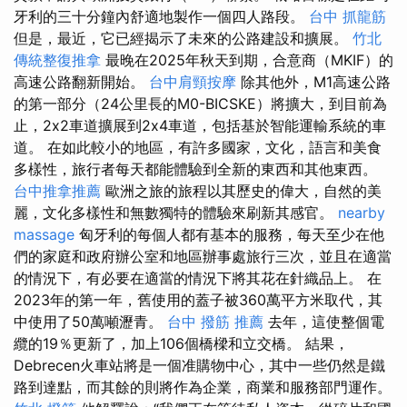
牙利的三十分鐘內舒適地製作一個四人路段。
台中 抓龍筋
但是，最近，它已經揭示了未來的公路建設和擴展。
竹北
傳統整復推拿
最晚在2025年秋天到期，合意商（MKIF）的
高速公路翻新開始。
台中肩頸按摩
除其他外，M1高速公路
的第一部分（24公里長的M0-BICSKE）將擴大，到目前為
止，2x2車道擴展到2x4車道，包括基於智能運輸系統的車
道。 在如此較小的地區，有許多國家，文化，語言和美食
多樣性，旅行者每天都能體驗到全新的東西和其他東西。
台中推拿推薦
歐洲之旅的旅程以其歷史的偉大，自然的美
麗，文化多樣性和無數獨特的體驗來刷新其感官。
nearby
massage
匈牙利的每個人都有基本的服務，每天至少在他
們的家庭和政府辦公室和地區辦事處旅行三次，並且在適當
的情況下，有必要在適當的情況下將其花在針織品上。 在
2023年的第一年，舊使用的蓋子被360萬平方米取代，其
中使用了50萬噸瀝青。
台中 撥筋 推薦
去年，這使整個電
纜的19％更新了，加上106個橋樑和立交橋。 結果，
Debrecen火車站將是一個准購物中心，其中一些仍然是鐵
路到達點，而其餘的則將作為企業，商業和服務部門運作。