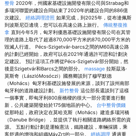
整骨
2020年，州國家基礎設施開發有限公司與Strabag和
多瑙河聯盟的建設合同結束了2020年的建設合同的886億
次建設。
經絡調理證照
如果完成，到2025年，從布達佩斯
到波斯尼亞邊境，您可以在高速公路上旅行。
傳統整復推
拿
直到今年5月，匈牙利優惠基礎設施開發有限公司在其管
理的道路上取代了超過870,000平方米的870,000平方米的
毀滅人行道。 Pécs-Szigetvár-barcs之間的M60高速公路
的計劃已經開始，政府可以在2021年通過許可證和計劃決
定建設。 預計這項工作將從Pécs-Szigetvár部分開始，然
後是Szigetvár和Barcs之間的部分。
massage
拉斯茲洛·
莫斯奇（LászlóMosóczi）國務卿談到了穆罕默德
（Mohács）匈牙利基礎設施發展的來源，談到了該州南部
匈牙利的道路建設計劃。
新竹整骨
這位部長還談到了這樣
一個事實，即匈牙利800座橋樑的很大一部分需要進行翻
新，公共建築開發始於175個地區的中心。
台中整骨價錢
從那時起，政府決定在莫哈克斯（Mohács）建造多瑙河橋
（Danube Bridge），並提供了執行相關道路網絡所需的資
源。 五點行動計劃是運輸憲法，鐵路建設，車輛採購，乘
客舒適的增強和組織MávZrt的一部分。
經絡調理
通過重