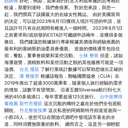
筋師傅
好吧，例如，如果我們對意大利或希臘的思考相對
較遠，那麼到達時，我們會很累。 對於您來說，與您一
起，我們撰寫了該國最大的在線女性雜誌。 由於美國當局
的決定，可以從2023年8月1日獲得入境許可證的申請，並
且該許可只有在此期間有權進入一個時間。 2023年8月1日
之前要求和/或頒發的ESTA許可繼續申請兩年，並獲得多個
條目。 我們建議您根據旅行專家根據其價值和經驗推薦的
最有利的塞納斯奶油委員會優惠。 巡遊的價格通常包括住
宿，餐點，董事會娛樂和某些活動。
士林 整骨
但是，諸如
海灘遊覽，酒精飲料和某些活動之類的其他服務可能是一項
溢價。
台北 撥筋
了解行業統計數據可以幫助您做出正確的
決定。
潘 整復所
根據該報告，郵輪國際協會（CLIA）在
2019年推出了超過3000萬乘客，隨著個人旅行經驗的需求
的增加，該數字有望增加。 沿著五艘Silversea航行到七大
洲的450多個港口，每年需要超過125次旅行。
台中按摩排
毒推薦
新竹市撥筋
這次沉船的獨特之處在於他們全包巡航
關稅。
竹北整復按摩
這次私密的阿姆斯特丹頻道巡遊與一
小群26人，使您可以在開放式酒吧中發現該市著名的水
道，同時消費無限量的飲料。 總而言之，這是另一個輕鬆