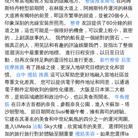
現只有當地船長才知道的隱藏地方。
整復推拿南屯
在阿姆
斯特丹輕型節期間，在林蔭大道上，阿姆斯特丹運河的林蔭
大道將有獨特的前景，即該市繁華的頻道，並被20個令人
印象深刻的光線安裝所照亮。
整脊
友誼提供了60分鐘的頻
道之旅，這也可能是一個很好的機會，可以愛上較小，親密
的，上尉講故事的人。 我們的船長是一個絕對的寶石，一
個真正的人，用笑話和有趣的評論娛樂我們，並指出了整個
巡迴演出中最重要的地標。 進行日程安排，以日至日活
動，但再次保持足夠的靈活性以進行更改。
新竹整骨
后里
按摩推薦
有了路線之後，更深入地研究目標的文化和習
慣。
台中 撥筋 推薦
這可以幫助您更好地融入當地社區並
尊重文化差異。 您可以提供電子郵件地址和同意，以通過
電子郵件定期收到的個性化優惠。 大阪是日本第二大都
市，是前區域總部和政治中心，也以美食而聞名。
牛角撥
筋
在日本古首都的奈良，參觀奈良公園，進入卡蘇加 - 塔
沙朝聖地。 節目期間在Susi餐廳午餐，擁有壽司的經驗。
它建在其著名的美食和中世紀氣氛的四分之一的運河周圍。
進入UMeda
沾黏
Sky大樓，欣賞城市的美景。 選擇阿拉斯
加的旅行旅行對於體驗至關重要
撥筋美容
- 如果您選擇la