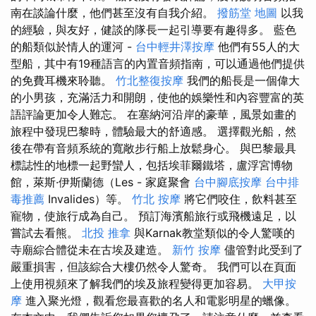
南在談論什麼，他們甚至沒有自我介紹。
撥筋堂 地圖
以我
的經驗，與友好，健談的隊長一起引導要有趣得多。 藍色
的船類似於情人的運河 -
台中輕井澤按摩
他們有55人的大
型船，其中有19種語言的內置音頻指南，可以通過他們提供
的免費耳機來聆聽。
竹北整復按摩
我們的船長是一個偉大
的小男孩，充滿活力和開朗，使他的娛樂性和內容豐富的英
語評論更加令人難忘。 在塞納河沿岸的豪華，風景如畫的
旅程中發現巴黎時，體驗最大的舒適感。 選擇觀光船，然
後在帶有音頻系統的寬敞步行船上放鬆身心。 與巴黎最具
標誌性的地標一起野蠻人，包括埃菲爾鐵塔，盧浮宮博物
館，萊斯·伊斯蘭德（Les - 家庭聚會
台中腳底按摩
台中排
毒推薦
Invalides）等。
竹北 按摩
將它們咬住，飲料甚至
寵物，使旅行成為自己。 預訂海濱船旅行或飛機遠足，以
嘗試去看熊。
北投 推拿
與Karnak教堂類似的令人驚嘆的
寺廟綜合體從未在古埃及建造。
新竹 按摩
儘管對此受到了
嚴重損害，但該綜合大樓仍然令人驚奇。 我們可以在頁面
上使用視頻來了解我們的埃及旅程變得更加容易。
大甲按
摩
進入聚光燈，觀看您最喜歡的名人和電影明星的蠟像。