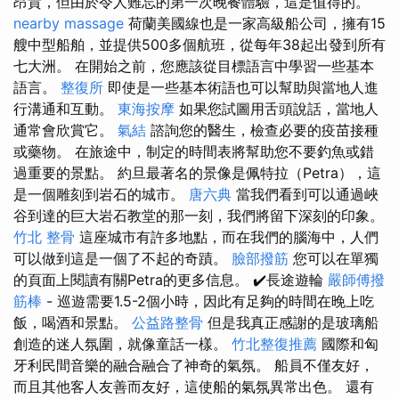
昂貴，但由於令人難忘的第一次晚餐體驗，這是值得的。
nearby massage
荷蘭美國線也是一家高級船公司，擁有15
艘中型船舶，並提供500多個航班，從每年38起出發到所有
七大洲。 在開始之前，您應該從目標語言中學習一些基本
語言。
整復所
即使是一些基本術語也可以幫助與當地人進
行溝通和互動。
東海按摩
如果您試圖用舌頭說話，當地人
通常會欣賞它。
氣結
諮詢您的醫生，檢查必要的疫苗接種
或藥物。 在旅途中，制定的時間表將幫助您不要釣魚或錯
過重要的景點。 約旦最著名的景像是佩特拉（Petra），這
是一個雕刻到岩石的城市。
唐六典
當我們看到可以通過峽
谷到達的巨大岩石教堂的那一刻，我們將留下深刻的印象。
竹北 整骨
這座城市有許多地點，而在我們的腦海中，人們
可以做到這是一個了不起的奇蹟。
臉部撥筋
您可以在單獨
的頁面上閱讀有關Petra的更多信息。 ✔️長途遊輪
嚴師傅撥
筋棒
- 巡遊需要1.5-2個小時，因此有足夠的時間在晚上吃
飯，喝酒和景點。
公益路整骨
但是我真正感謝的是玻璃船
創造的迷人氛圍，就像童話一樣。
竹北整復推薦
國際和匈
牙利民間音樂的融合融合了神奇的氣氛。 船員不僅友好，
而且其他客人友善而友好，這使船的氣氛異常出色。 還有