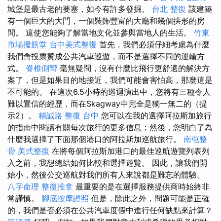
城堡是最古老的要塞，如今有許多發掘。
台北 整復
該建築
有一個巨大的大門，一個裝飾豐富的大廳和幾個拱形的房
間。 這使您能夠了解當地文化並參與當地人的生活。
竹東
市場撥筋堂
台中美式整復
首先，我們必須仔細考慮為什麼
我們會投票贊成公共汽車巡遊，而不是選擇不同的運輸方
式。
脊椎側彎
毫無疑問，沒有什麼比飛行更舒適的解決方
案了，但是如果目的地接近，我們可能會害怕高，那麼這是
不可能的。 在這次6.5小時的巡迴演出中，您將有三種令人
難以置信的經歷，而在Skagway中完全是獨一無二的（提
示2）。
精誠路 整復 台中
您可以在我的選擇阿拉斯加旅行
的指南中閱讀有關每次旅行的更多信息；然後，您明白了為
什麼我選擇了下面那個港口的阿拉斯加巡航旅行。
南屯整
骨
美式整復
在將每個阿拉斯加港口的最佳巡航遊覽列表列
入之前，我想總結如何比較和選擇遊覽。 因此，讓我們開
始小，然後公交巡航對我們所有人來說都是難忘的體驗。
八字命理 整復推拿
最重要的是在選擇服務提供商時始終非
常謹慎。
腳底按摩證照
但是，除此之外，問題可能是正確
的，我們是否必須在公共汽車度假中進行任何缺點來計算？