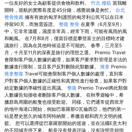
一位友好的女士為顧客提供食物和飲料。
竹北 撥筋
當我離
開時，巡航的實際長度是45分鐘，感覺就像是匆忙。
台北
整骨推薦
擁有有效的匈牙利護照的匈牙利公民可以在日本
停留90天，而無需簽證。
整復 整骨
在夏季（6月至9月）
中，它非常溫暖，濕度非常高，經常下雨，可能有風雨的風
和颱風。 在7月和8月，僅當目標是攀登富士的目標時才建
議旅行，因為在其他時候這是不可能的。 春季，三月至5
月，十月至11月的深夜是旅行的理想之選。 Premio Travel
會限制客戶個人數據的處理，如果客戶要求對管理是非法的
數據進行限制，並且客戶反對刪除此類數據。
推拿
Premio
推拿整復
Travel可能會限制客戶個人數據的處理，直到客
戶對客戶個人數據的正確性和真實性進行檢查，如果客戶對
給定數據的準確性提出異議。
整復
Premio Travel將此類個
人數據告知接收者刪除客戶個人數據。 在秋季遊輪中，希
臘群島周圍的船隻也很受歡迎。 同樣，它們通常從西班牙
的地中海港口開始，例如巴塞羅那O瓦倫西亞，他們的第一
站是歷史悠久的城市阿特納斯，希臘首都和西方文明的搖
籃。 您可以選擇從巴塞羅那開始的巡遊，並在法國E意大利
的不同城市停下來。 船長沒有發表評論，沒有說明音頻指