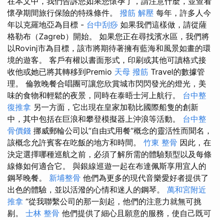
在本文中，我們告訴您如果您懷孕了，請注意什麼，並查看
懷孕期間旅行保險的特殊條件。
撥筋 解壓
每年，許多人今
年以克羅地亞為目標 -
台中刮痧
如果我們這樣做，請從薩
格勒布（Zagreb）開始。 如果您正在尋找濱水區，我們將
以Rovinj市為目標，該市將期待著擁有藍海和風景如畫的環
境的遊客。 客戶有權以書面形式，印刷或其他可讀格式接
收他或她已將其轉移到Premio
天母 撥筋
Travel的數據管
理。 倫敦晚餐合唱團可讓您欣賞城市閃閃發光的燈光，美
味的食物和輕鬆的夜景，同時在泰晤士河上航行。
台中整
復推拿
另一方面，它出現在皇家加勒比國際船隻的創新
中，其中包括在巨浪和攀登模擬器上沖浪等活動。
台中整
骨價錢
挪威郵輪公司以“自由式用餐”概念的靈活性而聞名，
該概念允許賓客在吃飯的地方和時間。
竹東 整骨
因此，在
決定選擇哪種巡航之前，必須了解所需的體驗類型以及每條
線條如何適合它。 與銀線巡遊一起在布達佩斯享用宜人的
鋼琴晚餐。
新埔整骨
他們為更多的現代音樂愛好者提供了
出色的體驗，並以活潑的心情和迷人的鋼琴。
萬和宮附近
推拿
“從我聯繫公司的那一刻起，他們的注意力就無可挑
剔。
士林 整骨
他們提供了細心且願意的服務，使自己既可