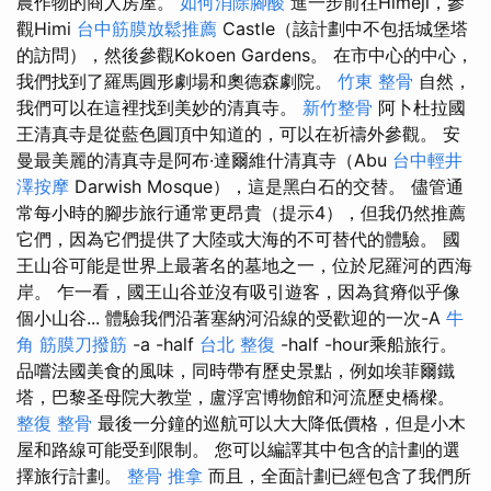
農作物的商人房屋。
如何消除腳酸
進一步前往Himeji，參
觀Himi
台中筋膜放鬆推薦
Castle（該計劃中不包括城堡塔
的訪問），然後參觀Kokoen Gardens。 在市中心的中心，
我們找到了羅馬圓形劇場和奧德森劇院。
竹東 整骨
自然，
我們可以在這裡找到美妙的清真寺。
新竹整骨
阿卜杜拉國
王清真寺是從藍色圓頂中知道的，可以在祈禱外參觀。 安
曼最美麗的清真寺是阿布·達爾維什清真寺（Abu
台中輕井
澤按摩
Darwish Mosque），這是黑白石的交替。 儘管通
常每小時的腳步旅行通常更昂貴（提示4），但我仍然推薦
它們，因為它們提供了大陸或大海的不可替代的體驗。 國
王山谷可能是世界上最著名的墓地之一，位於尼羅河的西海
岸。 乍一看，國王山谷並沒有吸引遊客，因為貧瘠似乎像
個小山谷... 體驗我們沿著塞納河沿線的受歡迎的一次-A
牛
角 筋膜刀撥筋
-a -half
台北 整復
-half -hour乘船旅行。
品嚐法國美食的風味，同時帶有歷史景點，例如埃菲爾鐵
塔，巴黎圣母院大教堂，盧浮宮博物館和河流歷史橋樑。
整復 整骨
最後一分鐘的巡航可以大大降低價格，但是小木
屋和路線可能受到限制。 您可以編譯其中包含的計劃的選
擇旅行計劃。
整骨 推拿
而且，全面計劃已經包含了我們所