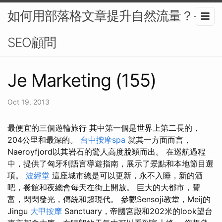
如何用部落格文章提升自然流量？-
SEO顧問
Je Marketing (155)
Oct 19, 2013
最便宜的三個遊輪旅行 其中第一個是世界上第二長的，
204公里和最深的。
台中按摩spa
就其一方面而言，
Naeroyfjord以其岩石的驚人高度脫穎而出。 在巡航過程
中，提供了匈牙利語言導遊指南，展示了景點和本地節目選
項。
波經堂
這座城市總是可以更新，永不入睡，新的酒
吧，餐館和夜總會每天在街上開放。 巨大的大都市，豐
富，閃閃發光，傳統和超現代。 參觀Sensoji教堂，Meij的
Jingu
大甲按摩
Sanctuary，帝國宮殿和202米的look望台