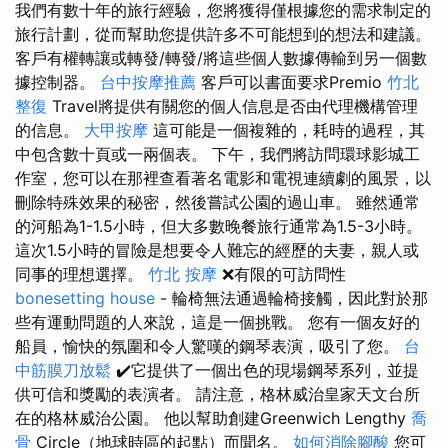
我們有數十年的旅行經驗，您將獲得僅根據您的需求制定的
旅行計劃，從而幫助您提供許多不可能想到的想法和建議。
客戶有權轉讓或轉發/轉發/將這些個人數據傳輸到另一個數
據控制器。
台中按摩推薦
客戶可以書面要求Premio
竹北
整復
Travel將提供有關您的個人信息是否由代理機構管理
的信息。
大甲按摩
這可能是一個複雜的，耗時的過程，其
中包含數十頁或一兩個表。 下午，我們將訪問環球影城工
作室，您可以在那裡查看著名電影和電視連續劇的風景，以
刪除特殊效果的秘密，然後嘗試公園的過山車。 雖然通常
的河船為1-1.5小時，但大多數晚餐旅行通常為1.5-3小時。
這次1.5小時的冒險是想要令人難忘的經歷的夫妻，親人或
同事的理想選擇。
竹北 按摩
❌有限的可訪問性
bonesetting house
- 輪椅無法通過輪椅接觸，因此對於那
些有運動問題的人來說，這是一個挑戰。 您有一個友好的
船員，愉快的氛圍和令人驚嘆的鋼琴表演，吸引了您。
台
中筋膜刀放鬆
✔️它提供了一個出色的現場鋼琴系列，並提
供可信和獎勵的表演者。 請注意，格林威治皇家天文台所
在的格林威治公園。 他以幫助創建Greenwich Lengthy
喬
骨
Circle（地球時區的起點）而聞名。
如何消除腳酸
您可