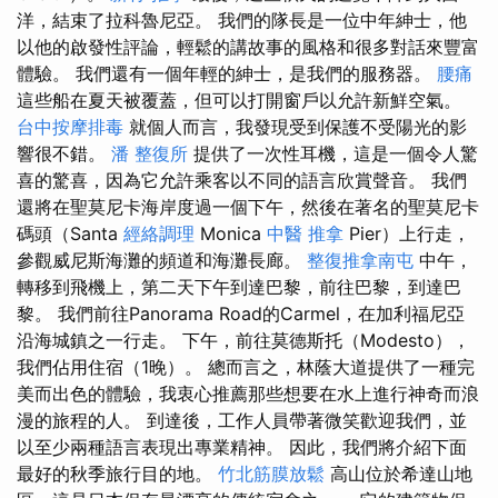
洋，結束了拉科魯尼亞。 我們的隊長是一位中年紳士，他
以他的啟發性評論，輕鬆的講故事的風格和很多對話來豐富
體驗。 我們還有一個年輕的紳士，是我們的服務器。
腰痛
這些船在夏天被覆蓋，但可以打開窗戶以允許新鮮空氣。
台中按摩排毒
就個人而言，我發現受到保護不受陽光的影
響很不錯。
潘 整復所
提供了一次性耳機，這是一個令人驚
喜的驚喜，因為它允許乘客以不同的語言欣賞聲音。 我們
還將在聖莫尼卡海岸度過一個下午，然後在著名的聖莫尼卡
碼頭（Santa
經絡調理
Monica
中醫 推拿
Pier）上行走，
參觀威尼斯海灘的頻道和海灘長廊。
整復推拿南屯
中午，
轉移到飛機上，第二天下午到達巴黎，前往巴黎，到達巴
黎。 我們前往Panorama Road的Carmel，在加利福尼亞
沿海城鎮之一行走。 下午，前往莫德斯托（Modesto），
我們佔用住宿（1晚）。 總而言之，林蔭大道提供了一種完
美而出色的體驗，我衷心推薦那些想要在水上進行神奇而浪
漫的旅程的人。 到達後，工作人員帶著微笑歡迎我們，並
以至少兩種語言表現出專業精神。 因此，我們將介紹下面
最好的秋季旅行目的地。
竹北筋膜放鬆
高山位於希達山地