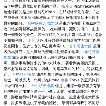
區，這是日本保存最漂亮的傳統宿舍之一。 它的建築物保
留了中世紀最傑出的作品的作品。
按摩店
在Shirakawa的
短途停留的路上出發前往Kioto，在那裡休閒吃午餐。 “史
克威最佳”巡迴演出向您展示了這個阿拉斯加這個小社區中
最好的部分。
台中筋膜刀放鬆
這是由許多在斯卡格威建立
港口站的沉船事故提供的。 在約旦河，死海的河口，山上
有一個奇妙的景色，甚至在晴朗的天氣中都可以看到耶路撒
冷和耶利哥。
正骨
這座具有強烈基督教影響力的城市以馬
賽克聞名，位於古老的拜占庭寺廟中。
台中養生會館
最著
名的馬賽克，是六世紀的聖地和朝聖者的地圖。
新竹整復
推拿
靠近尼羅河和約旦河，您可以找到耶路撒冷，耶利
哥，西奈半島和許多其他中東城市。 要看到美麗的景觀，
您不必遠遠遠遠遠遠，因此，阿爾卑斯山的野生小說及其接
近。
台中精油按摩
如果您想了解最美麗的部分，奧地利和
瑞士，可以完成，您可以在Proko
腰傷
Travel的五天旅行
中做到這一點。
台中頭部撥筋
但是，組織一場影響所有景
點的明星之旅並不是一件小事，因此，如果您想讓它更容
易，那麼值得申請專業旅行社的巡遊。 旅遊市場龐大而多
樣，許多線條提供了單獨的體驗。 每個都具有吸引不同類