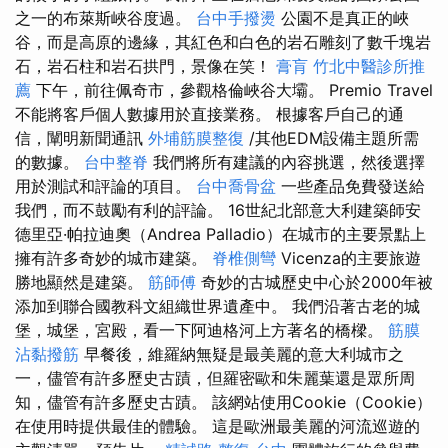
之一的布萊斯峽谷度過。
台中手撥燙
公園不是真正的峽
谷，而是高原的邊緣，其紅色和白色的岩石雕刻了數千塊岩
石，岩石柱和岩石拱門，景像在笑！
膏肓
竹北中醫診所推
薦
下午，前往佩奇市，參觀格倫峽谷大壩。 Premio Travel
不能將客戶個人數據用於直接業務。 根據客戶自己的通
信，闡明新聞通訊
外埔筋膜整復
/其他EDM設備主題所需
的數據。
台中整脊
我們將所有建議的內容挑選，然後選擇
用於測試和評論的項目。
台中喬骨盆
一些產品免費發送給
我們，而不鼓勵有利的評論。 16世紀北部意大利建築師安
德里亞·帕拉迪奧（Andrea Palladio）在城市的主要景點上
擁有許多奇妙的城市建築。
脊椎側彎
Vicenza的主要旅遊
勝地顯然是建築。
筋師傅
奇妙的古城歷史中心於2000年被
添加到聯合國教科文組織世界遺產中。 我們沿著古老的城
堡，城堡，宮殿，看一下阿迪格河上方著名的橋樑。
筋膜
沾黏撥筋
早餐後，維羅納無疑是最美麗的意大利城市之
一，儘管有許多歷史古蹟，但羅密歐和朱麗葉還是眾所周
知，儘管有許多歷史古蹟。 該網站使用Cookie（Cookie）
在使用時提供最佳的體驗。 這是歐洲最美麗的河流巡遊的