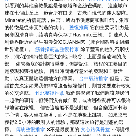
以看到的其他倫敦景點是倫敦塔和金絲雀碼頭。 這座城市
建在七個山丘上，適合所有口味，古老而現代的迷人樂隊。
Minaret的祈禱電話，白宮，烤肉串供應商和咖啡館，集市
的特徵是從未受到過的城市。
整復推薦
它的主要吸引力是
侯賽因清真寺，該清真寺保存了Hasimite王朝。 到達意大
利邊界附近的野生浪漫ŠKOCJAN洞穴（聯合國教科文組織
世界遺產）。
筋骨撥筋堂整復竹東
除了豐富的鐘乳石形狀
外，洞穴的獨特性是巨大的地下峽谷，上面是偏遠河的底
部。 儘管徹底的計劃很重要，但請記住，旅程的主要目的
是發現和獲得經驗。 留出時間進行意外的發現和自發活
動，以真正體驗這個地方的專業。
台中氣結推拿
但是，建
議首先決定如果我們非常適合極端條件，則首先要進行較短
的公交巡航。
竹北整復推拿
我們還學習了我們應該與我們
一起做的事情，但我們沒有做什麼，或者哪些配件可以很冷
靜地留在家裡。 儘管這艘船不是派對船，但音樂逐漸刺激
了心情，客人坐在坐著，而不是在地板上跳舞。 如果您想
獲得2.5小時的吸引人的體驗，那麼這次旅行是理想的選
擇。
傳統整復推拿
❌不是最便宜的
文心路喬骨盆
- 傳說很