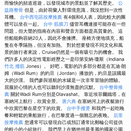
而愉快的頻道巡遊，以發現城市的景點並了解其歷史。
公
益路整骨
但是，由於荷蘭人對環境意識，我沒想到一次性
耳機。
台中西屯區按摩推薦
有4個和6人表，因此較大的團
體可以坐在一起。
台中 筋膜刀
儘管耳機連接可能存在一些
問題，但大聲的指南在內容和聲音方面都是高質量的。 這
些船能夠容納20人，因此不會擁擠。 座椅方便地填充，船
隻在冬季隔熱，但沒有加熱。 對於想要發現不同文化和風
景的旅行者來說，Cruise仍然是一個有吸引力的機會。 我
們許多人的決定性電影經歷之一是印第安納·瓊斯（Indiana
竹北 撥筋
Jones）。 好吧，電影的許多部分都是在瓦迪·朗
姆（Wadi Rum）的約旦（Jordan）播放的，約旦是該國最
大的沙漠。 我們參與巡航的水罐是一次非常冒險的體驗。
屈服於心情的人也可以聽到沙漠無盡的沉默。
台中整骨推
薦
關於Wadi Rum分別是Olavashat。 靠近埃菲爾鐵塔，在
塞納河上航行，欣賞全景。
唐六典
在塞納河上的夜艇旅行
中欣賞巴黎在星空下的欣賞。
台中手撥燙
和我們一起吃晚
餐和輕鬆的乘船旅行，在巴黎度過一個難忘的夜晚。
后里
按摩推薦
您通常可以發現自己或預訂通常比郵輪公司提供
的較小的小組旅行。 我們早上在猶他州最美麗的國家公園