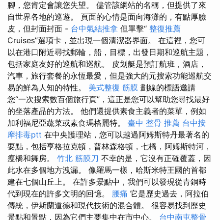
腳，您肯定會讓您失望。 儘管該網站的名稱，但提供了來
自世界各地的巡遊。 頁面的心情是面向海灘的，有點厚臉
皮，但封面封面 -
台中氣結推拿
但單擊“
整復推薦
Cruises”選項卡，並出現一個清潔器界面。 在這裡，您可
以在港口附近尋找郵輪，船，目標，出發日期和巡航主題，
包括家庭友好的巡航和巡航。 皮划艇是預訂航班，酒店，
汽車，旅行套餐的永恆最愛，但是強大的元搜索功能巡航交
易的鮮為人知的特性。
美式整復 筋膜
劃線的標語邀請
您“一次搜索數百個旅行頁”，這正是您可以幫助您尋找最好
的坐落產品的方法。 他們還提供素食主義者的菜單，例如
加利福尼亞蔬菜或素食瑪格麗特。
臺中 整骨 推薦
台中按
摩排毒ptt
在中央護理站，您可以越過阿姆斯特丹最著名的
要點，包括亨格拉克頓，普林森格頓，七橋，阿姆斯特河，
瘦橋和舞房。
竹北 筋膜刀
不幸的是，它沒有正確覆蓋，因
此水在多個地方洩漏。 像羅馬一樣，哈斯米特王國的首都
建在七個山丘上。 在許多景點中，我們可以發現從青銅時
代到現在的許多文明的回憶。
腰痛
它是歷史過去，阿拉伯
傳統，伊斯蘭道德和現代技術的混合體。 很容易找到歷史
景點和景點，因為它們主要集中在市中心。
台中南屯整骨