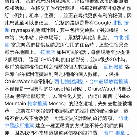
費指南。 我們為您的利益測試，評估和審查城市的旅遊服
務和活動。 在移交了旅行計劃後，將每2週審查可修改的預
訂（例如，租車，住宿），並正在尋找更多有利的報價，因
此您甚至可以更便宜。 完整的路線是帶有Google
北投 按
摩
mymaps的地圖計劃，其中包括交通點（例如機場，火
車站，汽車站，停車場等），景點和其他計劃點。
竹北 撥
筋
當您向我們提供反饋您所佔用的住宿時，這些住宿只會
顯示在地圖上。
按摩店
如果可能的話，每個場地至少提供
3個選項。 這是10-15小時的自然部分，並非很少20小時。
客戶的媒體權僅由與之相關的個人數據涵蓋。
面部撥筋
客
戶導向的權利僅擴展到與之相關的個人數據。 ，保持
CruiseWatch非常關心
西屯體態調整
-
台中筋膜放鬆推薦
不僅僅是一個典型的Cruise預訂網站，CruiseWatch將自己
視為“數字巡航顧問”，以個性化夫妻。 內博山摩西（Nebo
Mountain
推拿推薦
Moses）的紀念遺址，先知去世並被埋
葬。 您將在每次報價中收到我們的設計費的確切金額，這
將不會以後不會改變，具體取決於計劃的旅行總額。
竹北
中醫診所推薦
建立一種更昂貴的方式並不符合我們的興
趣，因為我們不指望這條道路價格的諮詢費。
台中 推拿
…