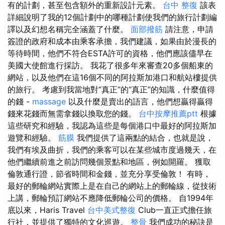
有的計劃，甚至包含額外的重新設計元素。
台中 整復
該表
詳細說明了我的12個計劃中的哪種計劃使我們的旅行計劃編
譯以及幻想名稱完全涵蓋了什麼。
面部撥筋
請注意，申請
簽證的政府和成本由乘客承擔，我們建議，如果由於漫長的
等待時間，他們不符合ESTA許可的資格，他們應該儘早在
美國大使館進行採訪。 我花了很多年來審查20多個船東的
網站，以及他們在這16個不同的阿拉斯加港口和航站樓提供
的旅行。 考慮到我當地對“真正”的“真正”的知識，什麼值得
的錢 -
massage
以及什麼是賣出的語言，他們想贏得贏得
錢來花錢而無需拿錢以換取您的錢。
台中按摩推薦ptt
根據
這些研究和經驗，我認為這些是每個港口中最好的阿拉斯加
遊覽和經驗。
筋膜
我們提供了這兩點的結合，也就是說，
我們有埃及曲折，我們的乘客可以在某些城市度過幾天，在
他們繼續前進之前訪問幾個景點和地區，例如開羅。 獲取
倫敦通行證，節省時間和金錢，並充分享受倫敦！ 有時，
最好的郵輪網站實際上是在自己的網站上的郵輪線，從技術
上講，郵輪預訂網站不應降低郵輪公司的價格。 自1994年
底以來，Haris Travel
台中美式整復
Club一直正式擔任旅
行社，並提供了獨特的文化巡遊。
整骨
我們成功的秘訣是