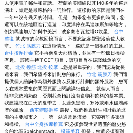
以使用電子郵件和電話。 荷蘭的美國線以其140多年的巡迴
演出，肯定是最嚴格的一詞旅行。 這樣做的原因是我們在
一年中沒有幾天的時間。 但是，如果您有更多的時間，您
還可以在該地區進行巡遊，印度洋停在馬達加斯加等地方，
例如馬達加斯加與中美洲，波多黎各瓦拉塔O坎昆。
台中
整復
就城市的宗教回憶而言，不要忘記參觀聖洛倫佐大教
堂。
竹北 筋膜刀
在這種情況下，巡航是一個很好的主意。
台中按摩排毒
它不再像夏天那樣熱，並且有一些節日橋樑
有趣。 該國主持了CETI項目，該項目旨在破譯鯨魚的交
流。
北投 撥筋
北投 按摩
…您是最重要的，我們認為從長
遠來看，我們希望將來計劃您的旅行。
竹北 筋膜刀
我們還
提供個人諮詢作為額外服務以及旅行計劃的額外服務，您可
以在經常重複的問題頁面上閱讀詳細信息。 就個人而言，
除非您依賴奶酪，否則我會預訂沒有食物和飲料的基本票。
我建議您在白天的夏季去，以避免黑暗，寒冷或雨水破壞經
歷的風險。
西屯體態調整
最後，我們推薦野生和壯觀的北
海的主要城市之一。 第一站通常是漢堡，它帶有許多渠道
和橋樑。
台中全身按摩推薦
它必須參觀世界遺產的歷史悠
久的地區Speicherstadt。
撥筋美容
但是，您還必須看到