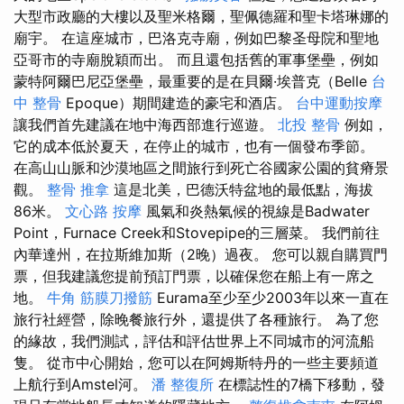
大型市政廳的大樓以及聖米格爾，聖佩德羅和聖卡塔琳娜的
廟宇。 在這座城市，巴洛克寺廟，例如巴黎圣母院和聖地
亞哥市的寺廟脫穎而出。 而且還包括舊的軍事堡壘，例如
蒙特阿爾巴尼亞堡壘，最重要的是在貝爾·埃普克（Belle
台
中 整骨
Epoque）期間建造的豪宅和酒店。
台中運動按摩
讓我們首先建議在地中海西部進行巡遊。
北投 整骨
例如，
它的成本低於夏天，在停止的城市，也有一個發布季節。
在高山山脈和沙漠地區之間旅行到死亡谷國家公園的貧瘠景
觀。
整骨 推拿
這是北美，巴德沃特盆地的最低點，海拔
86米。
文心路 按摩
風氣和炎熱氣候的視線是Badwater
Point，Furnace Creek和Stovepipe的三層菜。 我們前往
內華達州，在拉斯維加斯（2晚）過夜。 您可以親自購買門
票，但我建議您提前預訂門票，以確保您在船上有一席之
地。
牛角 筋膜刀撥筋
Eurama至少至少2003年以來一直在
旅行社經營，除晚餐旅行外，還提供了各種旅行。 為了您
的緣故，我們測試，評估和評估世界上不同城市的河流船
隻。 從市中心開始，您可以在阿姆斯特丹的一些主要頻道
上航行到Amstel河。
潘 整復所
在標誌性的7橋下移動，發