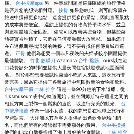
樣。
台中按摩spa
另一件事或問題是這樣匯總的旅行價格
是否與您的想法相對應。
接骨
如果您較低，則可能希望在
旅途中獲得更多地點，這會提供更多的景點，因此查看景點
的成本將更便宜。 巡航上提供的食物高於平均水平，並且
與這種體驗完全匹配。 儘管可以改善某些食物，但某些菜
餚確實被堆積了，它們在任何餐廳都大放異彩。 如果您正
在布達佩斯尋找浪漫的晚餐，請不要尋找任何傳奇城市巡
遊。
正骨
他們為想要一個非凡夜晚的夫婦或較小團體提供
最佳體驗。
竹北 筋膜刀
Azamara
台中 撥筋
Tours以在港
口花費額外的時間並提供大量夜間住宿以發現該地區而聞
名。 對於那些想要標誌性荷蘭小吃的人來說，這次旅行非
常完美，因為它提供了各種旅行中無限數量的食物和飲料。
台中按摩平價
士林 推拿
這是一條90分鐘的下水道船，從
rijksmuseum或中心軌道開始，並在阿姆斯特丹通道之間的
相反方向上製作一個鬆動的速度，以進行完美的觀光。
台
中按摩推薦
作為一個小女孩，我的夢想是在地球上旅行和
學習語言。 大洋洲以其為客人提供的出色飲食經驗而聞
名，而他們所有的餐館都不需要額外的費用。
台中手撥燙
他們的Lido自助餐提供了海上最好的飲食體驗。
士林 推拿