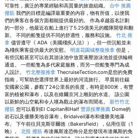
可靠性，廣泛的專業經驗和高質量的旅遊組織。
台中 推薦
撥筋
我們的目標是編譯最重要的內容，物有所值，以便我
們的乘客在各個方面都能提供最好的。 作為卓越簽名計劃
的一部分，他最近在船上進行了5.25億美元的艦隊開發和翻
新。 不同的船隻提供不同的舒適性，服務和設施。
竹北 推
拿
儘管遵守《 ADA（美國殘疾人法》），但一些沉船並未
為殘疾乘客提供最大的安慰。
明道花園城整復推拿
但是，
有些沉船甚至可以在其游泳池中放置液壓游泳池並提供輪椅
通道。 一些船隻為多代家庭服務，而另一些船隻專門為成
人設計。
竹北整復推拿
ThecruiseTection.com是您的免費
指南，可幫助您選擇世界上最好的河流旅行。 早晨前往錫
安國家公園，參觀了24公里長的長度，有時是800米，有豐
富的植被和瀑布，以及在維爾京河上雕刻的水道。 該公園
以新鮮的山空氣和令人嘆為觀止的瀑布而聞名。
新竹竹北
撥筋
您可以看到El Capitan和Half
豐原按摩推薦
Dome的
岩石以及優勝美地谷瀑布，Bridalveil瀑布和優勝美地瀑
布。 下午前往貝克斯菲爾德（Bakersfield），佔用住宿（1
晚）。
北投 撥筋
布達佩斯達恐怖分是您發現布達佩斯的免