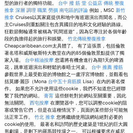
型的旅行者的獨特功能。
台中 撥 筋 堂 公益店 傳統 整復
推拿 深層 調理 職業 勞損 南屯區的評論
例如，MSC
新竹
推拿
Cruises以其家庭提供和地中海巡迴演出而聞名，而公
主Cruises則重點關注包含異國目的地和文化經驗的路線。
狂歡節郵輪​​通常被稱為“民間巡遊”，因為它專注於各個年齡
段的負擔得起的旅行和娛樂。
竹北傳統整復推拿
Cheapcaribbean.com太具體了。 有了這張票，包括倫敦
著名塔和威斯敏斯特大教堂在內的85個倫敦景點提供了獨
家入場。
台中精油按摩
您還將有機會進行為期1天的啤酒
花，跳車巡迴演出和輕鬆的泰晤士河桌。
台中 推薦 撥筋
參觀世界上最受歡迎的博物館之一盧浮宮博物館，並觀看包
括莫娜·麗莎（Mona
台中五十肩筋膜
Lisa）在內的著名傑
作。 如果您不允許使用這些cookie，我們不知道您已經聯
繫了我們的網站。
膏肓
這些餅乾對於網站至關重要，因此
無法關閉。
西屯按摩
在瀏覽器中，您可以調整cookie的阻
塞或警告它們，但是在這種情況下，頁面的某些部分可能無
法正常工作。
竹北 推拿
您將繼續使用該網站絕對必要的
cookie的使用。 最著名和訪問的歷史建築是1世紀的巨大圓
形劇場，是剩下的羅馬競技場之一。 可以根據要求在威尼