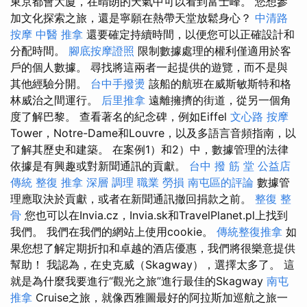
東京都會大廈，在晴朗的天氣中可以看到富士峰。 您想參
加文化探索之旅，還是寧願在熱帶天堂放鬆身心？
中清路
按摩
中醫 推拿
還要確定持續時間，以便您可以正確設計和
分配時間。
腳底按摩證照
限制數據處理的權利僅適用於客
戶的個人數據。 尋找將這兩者一起提供的遊覽，而不是與
其他經驗分開。
台中手撥燙
該船的航班在威斯敏斯特和格
林威治之間運行。
后里推拿
遠離擁擠的街道，從另一個角
度了解巴黎。 查看著名的紀念碑，例如Eiffel
文心路 按摩
Tower，Notre-Dame和Louvre，以及多語言音頻指南，以
了解其歷史和建築。 在案例1）和2）中，數據管理的法律
依據是有興趣或對新聞通訊的貢獻。
台中 撥 筋 堂 公益店
傳統 整復 推拿 深層 調理 職業 勞損 南屯區的評論
數據管
理應取決於貢獻，或者在新聞通訊撤回捐款之前。
整復 整
骨
您也可以在Invia.cz，Invia.sk和TravelPlanet.pl上找到
我們。 我們在我們的網站上使用cookie。
傳統整復推拿
如
果您想了解定期折扣和卓越的酒店優惠，我們將很樂意提供
幫助！ 我認為，在史克威（Skagway），選擇太多了。 這
就是為什麼我要進行“觀光之旅”進行最佳的Skagway
南屯
推拿
Cruise之旅，就像西雅圖最好的阿拉斯加巡航之旅一