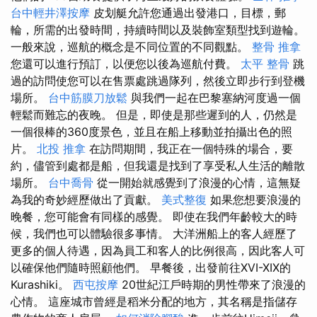
台中輕井澤按摩
皮划艇允許您通過出發港口，目標，郵
輪，所需的出發時間，持續時間以及裝飾室類型找到遊輪。
一般來說，巡航的概念是不同位置的不同觀點。
整骨 推拿
您還可以進行預訂，以便您以後為巡航付費。
太平 整骨
跳
過的訪問使您可以在售票處跳過隊列，然後立即步行到登機
場所。
台中筋膜刀放鬆
與我們一起在巴黎塞納河度過一個
輕鬆而難忘的夜晚。 但是，即使是那些遲到的人，仍然是
一個很棒的360度景色，並且在船上移動並拍攝出色的照
片。
北投 推拿
在訪問期間，我正在一個特殊的場合，要
約，儘管到處都是船，但我還是找到了享受私人生活的離散
場所。
台中喬骨
從一開始就感覺到了浪漫的心情，這無疑
為我的奇妙經歷做出了貢獻。
美式整復
如果您想要浪漫的
晚餐，您可能會有同樣的感覺。 即使在我們年齡較大的時
候，我們也可以體驗很多事情。 大洋洲船上的客人經歷了
更多的個人待遇，因為員工和客人的比例很高，因此客人可
以確保他們隨時照顧他們。 早餐後，出發前往XVI-XIX的
Kurashiki。
西屯按摩
20世紀江戶時期的男性帶來了浪漫的
心情。 這座城市曾經是稻米分配的地方，其名稱是指儲存