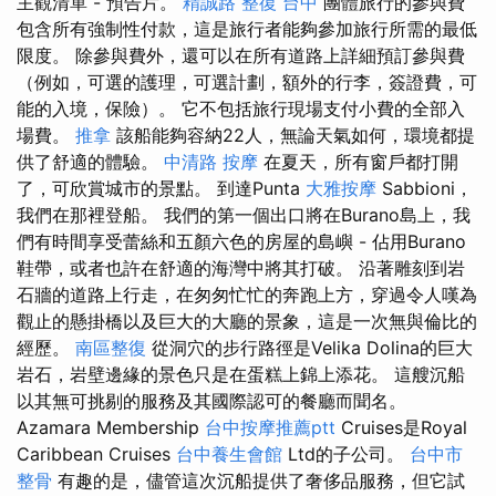
主觀清單 - 預告片。
精誠路 整復 台中
團體旅行的參與費
包含所有強制性付款，這是旅行者能夠參加旅行所需的最低
限度。 除參與費外，還可以在所有道路上詳細預訂參與費
（例如，可選的護理，可選計劃，額外的行李，簽證費，可
能的入境，保險）。 它不包括旅行現場支付小費的全部入
場費。
推拿
該船能夠容納22人，無論天氣如何，環境都提
供了舒適的體驗。
中清路 按摩
在夏天，所有窗戶都打開
了，可欣賞城市的景點。 到達Punta
大雅按摩
Sabbioni，
我們在那裡登船。 我們的第一個出口將在Burano島上，我
們有時間享受蕾絲和五顏六色的房屋的島嶼 - 佔用Burano
鞋帶，或者也許在舒適的海灣中將其打破。 沿著雕刻到岩
石牆的道路上行走，在匆匆忙忙的奔跑上方，穿過令人嘆為
觀止的懸掛橋以及巨大的大廳的景象，這是一次無與倫比的
經歷。
南區整復
從洞穴的步行路徑是Velika Dolina的巨大
岩石，岩壁邊緣的景色只是在蛋糕上錦上添花。 這艘沉船
以其無可挑剔的服務及其國際認可的餐廳而聞名。
Azamara Membership
台中按摩推薦ptt
Cruises是Royal
Caribbean Cruises
台中養生會館
Ltd的子公司。
台中市
整骨
有趣的是，儘管這次沉船提供了奢侈品服務，但它試