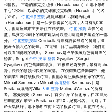
和愉悅。 古老的赫克拉尼姆（Herculaneum）距那不勒斯
中心12公里，以著名的英雄赫拉克勒斯（Hercules）的名
字命名。
竹北推拿整復
與龐貝相比，赫爾西勒姆
（Herculeneum）是一個安靜得多的地方，人口有5,000
人，但這座城市主要居住在精英層。
竹北 撥筋
宏偉的別
墅，馬賽克和剩下的城市建築可以證明這是世界遺產的一部
分。
竹北整復按摩
Corricella海岸有許多舒適的餐廳，擁
抱著五顏六色的房屋。 在這裡，除了品嚐海鮮外，我們還
可以看到傳統的漁船。 Semenov是巴黎俄羅斯芭蕾舞團的
秘書，Sergei
台中 按摩 整骨
Gyagilev（Sergei
Gyagilev）的芭蕾舞團導演。 它被描述為英俊，帶有高che
骨，長長的鬍鬚和快速的演講。 在俄羅斯芭蕾舞團中，他
的職業生涯持續很長時間，但他永遠照顧與藝術家的友誼。
Mikhail Semenov（Mikhail
新埔整骨
Szemonov）是
Positano海灣的Villa
大里 整骨
Mulino d'Arenzo的所有
者。 塞曼諾夫（Semenov）首次介紹了藝術家，在20世紀
初期使波西塔諾（Positano）在20世紀初出名。 同時，由
於天氣良好，那不勒斯在街上花了很多時間，即使在冬天，