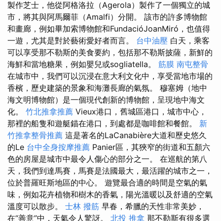
製作芝士，他從阿格洛拉（Agerola）製作了一個獨立的城
市，將其與阿馬爾菲（Amalfi）分開。 該市的許多博物館
和畫廊，例如畢加索博物館和FundacióJoanMiró，也值得​​​​
一遊，尤其是對於藝術愛好者而言。
台中油壓
白天，乘客
可以享受那不勒斯的美食要約，包括那不勒斯披薩，新鮮的
海鮮和當地糖果，例如嬰兒或sogliatella。
筋膜
南屯整骨
在城市中，我們可以沉浸在意大利文化中，享受當地市場的
香檳，歷史建築的景象和海灘長廊的氣氛。 穆塞姆（地中
海文明博物館）是一個現代創新的博物館，呈現地中海文
化。
竹北推拿推薦
Vieux港口，舊城區港口，城市中心，
那裡的船隻和遊艇錨在港口，到處都是咖啡館和餐館。
新
竹推拿整骨推薦
這是著名的LaCanabière大道和歷史悠久
的Le
台中全身按摩推薦
Panier區，其狹窄的街道和五顏六
色的房屋是城市中最令人傷心的部分之一。 在巡航的第八
天，我們到達馬賽，馬賽是法國最大，最活躍的城市之一，
位於普羅旺斯地區的中心。 遊覽最合適的時間是空氣的氣
味，例如花卉植物和樹木的香氣，陽光溫暖以及舒適的空氣
溫度可以散步。
士林 撥筋
早春，希臘的天性非常美妙，
在“善意”中，天氣令人驚訝。
北投 推拿
那不勒斯有很多選