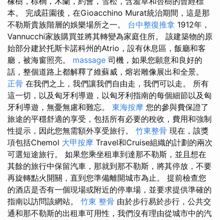
橡樹，棕櫚，木蘭，約會，雪松，含羞草和杏樹的曾經標
本。 完成莊園後，在Gioacchino Murat統治期間，這是那
不勒斯貴族階層的娛樂場所之一。
台中整復推拿
1912年，
Vannucchi家族購買並將其轉變為家庭住所。 該建築物的原
始部分建於托斯卡諾科州的Atrio，設有休息區，飯廳和客
廳，被海窗照亮。
massage
司機，如果您願意和良好的
話，整個道路上都解釋了維蘇威，熔岩雕像展出和全景。
正骨
在我們之上，我們讓我們自由走，我們可以走。 所有
這一切，以及匈牙利導遊，以匈牙利指南的每個細節以及匈
牙利導遊，無憂無慮和難忘。
東海按摩
您的參與費保證了
旅途的平穩舒適的享受，包括所有必要的稅收，費用和強制
性提示，因此您無需額外享受旅行。
竹東整骨
現在，該獎
項包括Chemol
大甲按摩
Travel和Cruise組織的計劃的兩次
可選短途旅行。 如果您乘坐租車到達那不勒斯，並且想在
其餘的旅行中保留汽車，那就到那不勒斯，將其停放，不要
再旋轉點火開關，直到您準備離開城市為止。 提前檢查您
的酒店是否有一個現場或附近的停車場，並要求提供準確的
指南以訪問該網站。
竹東 整骨
由於步行易於步行，公共交
通和那不勒斯的出租車可用性，我們沒有理由從城市中的汽