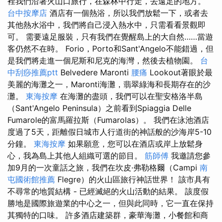
裡我們沿著火山口旅行，在森林中行走，去遠足的地方。
台中按摩店
酒店有一個熱浴，所以我們放鬆一下，或者去
其他熱水浴中，我們將自己浸入熱水中，只需看看景觀即
可。 需要遠足服裝，只有我們在覺醒島上的大自然……當遊
客仍然不在時。 Forio，Porto和Sant'Angelo不能錯過，但
是我們將走進一個尼斯和尼克的海灣，然後去植物園。
台
中刮痧推薦ptt
Belvedere Maronti
腰痛
Lookout著眼於最
美麗的海灘之一，Maronti海灘，翡翠綠海和長期存在的沙
灘。
東海按摩
在海灘的盡頭，我們可以在聖安格洛半島
（Sant'Angelo Peninsula）之前看到Spiaggia Delle
Fumarole的富馬羅拉斯（Fumarolas）。 我們在泳池酒店
度過了5天，距離假日城市人行道街的神話般的沙海岸5-10
分鐘。
東海按摩
如果願意，您可以在酒店或岸上放鬆身
心，我為島上其他人組織可選的節目。
筋師傅
我邀請您參
加9月的一次童話之旅，我們在坎皮·弗勒格爾（Campi
南
屯國術館推薦
Flegre）的火山區旅行神話世界！ 該市具有
不尋常的地質結構 - 已經滅絕的火山活動的結果。 該度假
勝地是國際旅遊業的中心之一，但與此同時，它一直在保持
其獨特的口味。 許多酒店建築群，豪華海灘，小餐館和商