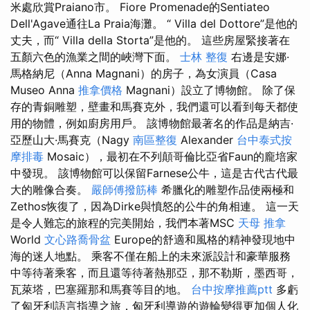
米處欣賞Praiano市。 Fiore Promenade的Sentiateo
Dell'Agave通往La Praia海灘。 “ Villa del Dottore”是他的
丈夫，而“ Villa della Storta”是他的。 這些房屋緊接著在
五顏六色的漁業之間的峽灣下面。
士林 整復
右邊是安娜·
馬格納尼（Anna Magnani）的房子，為女演員（Casa
Museo Anna
推拿價格
Magnani）設立了博物館。 除了保
存的青銅雕塑，壁畫和馬賽克外，我們還可以看到每天都使
用的物體，例如廚房用戶。 該博物館最著名的作品是納吉·
亞歷山大·馬賽克（Nagy
南區整復
Alexander
台中泰式按
摩排毒
Mosaic），最初在不列顛哥倫比亞省Faun的龐培家
中發現。 該博物館可以保留Farnese公牛，這是古代古代最
大的雕像合奏。
嚴師傅撥筋棒
希臘化的雕塑作品使兩極和
Zethos恢復了，因為Dirke與憤怒的公牛的角相連。 這一天
是令人難忘的旅程的完美開始，我們本著MSC
天母 推拿
World
文心路喬骨盆
Europe的舒適和風格的精神發現地中
海的迷人地點。 乘客不僅在船上的未來派設計和豪華服務
中等待著乘客，而且還等待著熱那亞，那不勒斯，墨西哥，
瓦萊塔，巴塞羅那和馬賽等目的地。
台中按摩推薦ptt
多虧
了匈牙利語言指導之旅，匈牙利導遊的遊輪變得更加個人化