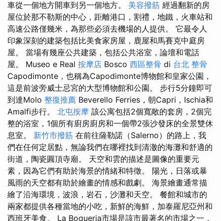
車從一個地方開車到另一個地方。
美容撥筋
經過翻新的房
屋位於那不勒斯的中心，距離港口，割禮，地鐵，火車站和
高速公路僅幾米，為那些必須去機場的人提供。 它最令人
印象深刻的建築包括比美食家房屋，鹿屋和馬賽克中庭房
屋。 當場有幾座公共建​​築，包括公共浴室，論壇和電話
屋。 Museo e Real
按摩店
Bosco
西區整骨
di
台北 整骨
Capodimonte，也稱為Capodimonte博物館和皇家公園，
這是前波旁威士忌宮的大型博物館和公園。 步行5分鐘即可
到達Molo
整復推薦
Beverello Ferries，朝Capri，Ischia和
Amalfi步行。
北屯按摩
該公寓包括2個寬敞的套房，2個完
整的浴室，1個所有廚房廚房和一個帶2張沙發床的全景雙休
息室。
新竹市撥筋
在前往薩勒諾（Salerno）的路上，我
們在任何定居點，無論我們在哪裡找到清澈的海灘和舒適的
街道，陶瓷圓頂寺廟。 天空和雲的描述是圖像的重要元
素，因為它們有助於海景的情緒和特徵。 陽光，日落或暴
風雨的天空都有助於繪畫的情感和戲劇。 海景繪畫通常描
繪了沿海環境，波浪，岩石，沙灘和天空。 餐館和城市的
兩家都提供各種當地的小吃，新鮮的海鮮，加泰羅尼亞州和
西班牙美食。 La Boqueria市場是該市最著名的市場之一，