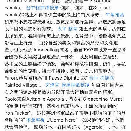
（Gaudi Museum），當然，讓我們看一下Sagrada
Familia。
台中輕井澤按摩
例如，例如，在Sagrada
Familia網站上不再提供主季的網上購買入場券。
牛角撥筋
如果您不想在觀光和沿海放鬆之間進行選擇，那麼您將滿足
以下目的地的所有需求。
太平 整骨
第五天的早晨，我們在
山頂醒來，看到泰瑞海上的景象，在背景中，慢慢地聚集並
沿著山上行走。 由於自然的美女和豐富的歷史和文化遺
產，也以他的limoncello而聞名，他自1997年以來一直是聯
合國教科文組織世界遺產的一部分，以及周圍的定居點。
藝術品的主題描繪了憤怒，葡萄和檸檬種植園，奶牛，喜歡
葡萄酒的巴克斯，海王星海神，峽灣，漁民和當地人。
Furore通常被稱為“ Il Paese Dipinto”或“
台中 抓龍筋
Painted Village”。
玄濟宮_康復推拿整復
葡萄園和巨大岩
石之間的遠足徑是致力於以其偉大行動而聞名的將軍。
Paolo來自Avitabile Agerola，首次在Gioacchino Murat
的軍隊中進行戰鬥，然後在遠東地區，正如他所提到的“
Iron Fucker”。 這位英雄將軍成為了當地不聽話的孩子的臭
名昭著的“
推拿整復
L'Uomo Nero”，如果他們不好，他們
就會帶他們。 歸功於他，在阿格羅拉（Agerola），他正在