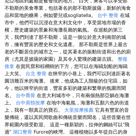
尼亞地區到處都是被發現的地方。 白天，乘客可以享受那
不勒斯的美食專業，包括著名的那不勒斯披薩，新鮮的海食
品和當地的糖果，例如嬰兒或sogliatella。
台中 整骨
在城
市中，他們可以沉浸在意大利文化中，享受當地市場的香
檳，歷史建築的景象和海灘長廊的氣氛。 在巡航的第三
天，我們到達了那不勒斯，這是一個位於意大利南部的城
市，擁有豐富的歷史和文化遺產。 那不勒斯是世界上最古
老的不斷居住的城市之一，從其著名的振動街道和出色的廚
房（尤其是披薩的家園）及其令人驚嘆的建築古蹟。
整復
推拿
在貧民窟和棕櫚樹的下方，您可以在海鷗划船的海鷗
上大笑。
台北 整骨
在狹窄的小巷上，我們可以到達距著名
圓頂幾百米的海灘。 後來，他成為工人階級的住宅區，如
今，他以狹窄的街道，豐富多彩的建築和繁華的氛圍而聞
名。
台中喬骨
在意大利城市中，只有兩個熱那亞躺在海灘
上。
台中肩頸按摩
在地中海氣氛，海灘和五顏六色的街道
上，我有一顆真正的寶石。
大里按摩推薦
它具有豐富的音
樂傳統，還以其民間歌曲和傳統音樂而聞名，這些音樂在世
界範圍內很受歡迎。 這是一種新穎的，拉伸的鋼絲可以“飛
過”
湖口整骨
Furore的峽灣。 這種植物以多年從自己的身