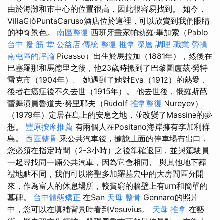
由於海灘和市中心的位置很高，因此很容易找到。 如今，
VillaGiòPuntaCaruso酒店位於這裡，可以欣賞到我們眼睛
的神奇景色。
南區整復
西班牙畫家帕勃羅·畢加索（Pablo
台中 撥 筋 堂 公益店 傳統 整復 推拿 深層 調理 職業 勞損
南屯區的評論
Picasso）出生於馬拉加（1881年），然後在
巴塞羅那和馬德里之後，他23歲時搬到了巴黎圖盧茲·勞特
雷克市（1904年）。 她遇到了她對Eva（1912）的熱愛，
後者在癌症後不久去世（1915年）。 他去世後，俄羅斯芭
蕾舞演員魯道夫·努里耶夫（Rudolf
推拿整復
Nureyev）
（1979年）定居在島上的安息之地，並改變了Massine的夢
想。
豐原按摩推薦
有兩個人在Positano海岸擁有李加利群
島。
西區整骨
乘公共汽車後，據說上面的停車場有出口，
您必須在指定時間（2-3小時）之後準確返回，並與駕駛員
一起尋找同一輛公共汽車，因為它會相同。 與其他地下葬
禮地點不同，我們可以將聖多加羅墓穴中的大房間區分開
來，作為富人的休息場所，較貧窮的牆壁上有urn和簡單的
墓碑。
台中體態矯正
在San
天母 整骨
Gennaro的照片
中，您可以在填補背景時看到Vesuvius。
天母 推拿
在藝