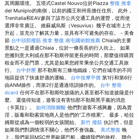
其周圍環境。 五塔式Castel Nouvo位於Piazza
整復 推拿
del Munipio的南側，以前的國王和州長擔任住所。 此外，
Trenitalia和EAV參與了該市公共交通工具的運營，從而使
選擇非常廣泛。 維蘇威烏斯（Vesuvius）幾乎在城市上方
升起，並充分了解其力量，並具有不可避免的存在。 - 美食
節
台中頭部撥筋
推拿 整復
南屯國術館推薦
Chiaia的主要
景點之一是通過Chiaia，位於一條長長的行人街上。 如果
您搬到意大利或在那不勒斯停留更長的時間，那麼值得購買
租金而不是門票，尤其是如果您經常乘坐公共交通工具旅
行。
台中舒壓
那不勒斯有三條地鐵線，它們在城市的不同
地區提供了快速舒適的運輸。
台中按摩平價
第1行和第6行
由ANM操作，而第2行是通過培訓操作的。
台中 整骨
dcard
任何不在那不勒斯吃披薩的人甚至都不知道披薩是什
麼。 還值得知道，遊客沒有害怕那不勒斯黑手黨的消息
（卡莫拉）。
如何消除腳酸
他們對遊客不感興趣，因為賣
淫，販毒和勒索當地商人是他們的“工作積累”。 最多，哈拉
姆斯從成為一個較弱的女孩開始。
新竹 撥筋
伙計們，但是
如果我們對調情漠不關心，他們不會強姦。
美式整復
晚
上，我們返回MSC世界歐羅巴船，繼續我們的旅程。 聯合