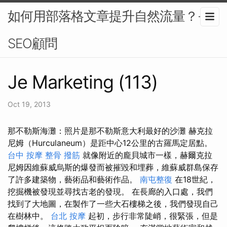
如何用部落格文章提升自然流量？-
SEO顧問
Je Marketing (113)
Oct 19, 2013
那不勒斯海灘：照片是那不勒斯意大利最好的沙灘 赫克拉
尼姆（Hurculaneum）是距中心12公里的古羅馬定居點。
台中 按摩 整骨
撥筋
就像附近的龐貝城市一樣，赫爾克拉
尼姆因維蘇威烏斯的爆發而被摧毀和埋葬，維蘇威群島保存
了許多建築物，藝術品和藝術作品。
南屯整復
在18世紀，
挖掘機被發現並尋找古老的發現。 在長廊的入口處，我們
找到了大地圖，在製作了一些大石樓梯之後，我們發現自己
在樹林中。
台北 按摩
起初，步行非常陡峭，很緊張，但是