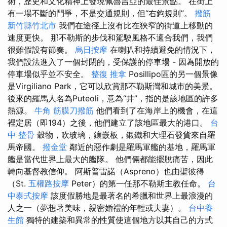
術，歷史和文化精神上發現佩魯吉亞的最佳景點。 在街上
有一場不斷的鬥爭，不是交通規則，但“右鉤規則”。
撥筋
新竹縣竹北市
我們在途徑上沒有比在狹窄的街道上移動的
速度更快。 那不勒斯的步伐和駕駛風格不適合我們，我們
很難假設有節奏。
烏日按摩
在喇叭和持續避免的情況下，
我們設法進入了一個封閉的，受保護的停車場 - 因為開放的
停車場似乎並不安全。
整復 推拿
Posillipo區的另一個景像
是Virgiliano Park，它可以欣賞那不勒斯灣和城市的美景。
後來的羅馬人名為Puteoli，意為“井”，指的是該地區的許多
熱源。
牛角 筋膜刀撥筋
他們看到了在海岸上的機會，在這
裡定居（即194）之後，他們建立了該地區最大的港口。
台
中 整骨
穀物，吹玻璃，鑲嵌板，鍛鐵和大理石發貨來自羅
馬帝國。
撥金堂
鄰近的惡作劇是羅馬軍艦的基地，羅馬軍
艦是當代世界上最大的艦隊。 他們倆都能擺脫痛苦，因此
轉向基督教信仰。 阿斯普雷諾（Aspreno）也由聖彼得
（St.
五權路按摩
Peter）的第一任那不勒斯主教任命。
台
中泰式按摩
該度假勝地是最著名的希臘和世界上最浪漫的
人之一（夢想著美味，親密婚禮的年輕或夫妻）。
台中養
生館
獨特的建築和異常的性質使這個地方以其自己的方式