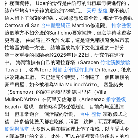
神秘而獨特。 Uber的滑行是由許可的出租車司機進行的，
該市平均有16分鐘的道路約23歐元。
天母 整復
那不勒斯
給人留下了深刻的印象，如果您想欣賞全景，那麼值得參觀
Certosa di San
台中體態矯正
Martino修道院。
推拿整復
這個地方不如旁邊的Sant'elmo要塞擁擠，但它等待著遊客
更有趣。 由於這裡不允許火車，這是避免稍後避免城市繁
忙地區的唯一方法。 該地區成為水下文化遺產的一部分，
第一次重要的探險始於2025年1月22日，研究仍在進行
中。 海灣還擁有自己的薩拉森塔（Saracen
竹北筋膜放鬆
Tower），名為Torre
撥筋 新竹縣竹北市
Di Renzo，後來
被改建為工廠。 它已經完全轉變，並創建了一個四層樓的
豪華房屋，如今被稱為Villa Mulinod'Arízo。 塞曼諾夫
（Semenov）的家中的穆里諾·德阿里佐（Villa
MulinoD'Arízo）在阿里安佐海灘（Arienenzo
推拿整復
Beach）發現，處於略有惡化的狀態。 目前尚無巡迴演
出，但非常適合一個活躍的計劃。
台中 整骨
宗教儀式之
後，許多信徒整天都在吃飯，喝酒，跳舞，玩耍和唱歌。
筋骨撥筋堂
大多數人還在帳篷裡上傳了夜晚，以享受著令
人嘆為觀止的全景。 此外，可以在這裡製作許多名人的狗