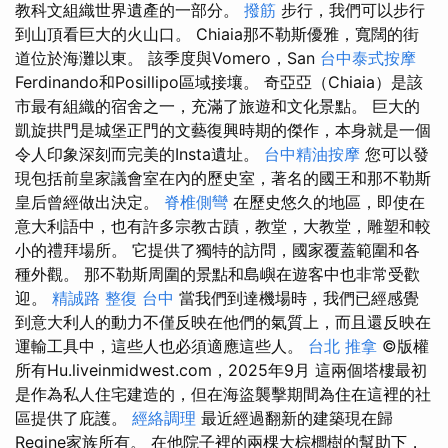
教科文組織世界遺產的一部分。
撥筋
步行，我們可以步行
到山頂看巨大的火山口。 Chiaia那不勒斯優雅，寬闊的街
道位於海灘以東。 該季度與Vomero，San
台中泰式按摩
Ferdinando和Posillipo區域接壤。 奇亞亞（Chiaia）是該
市最有組織的宿舍之一，充滿了旅遊和文化景點。 巨大的
凱旋拱門是城堡正門的文藝復興時期的傑作，本身就是一個
令人印象深刻而完美的Insta遺址。
台中精油按摩
您可以發
現包括前皇家議會室在內的歷史室，著名的國王和那不勒斯
皇后曾經做出決定。
脊椎側彎
在歷史悠久的地區，即使在
意大利語中，也有許多宗教古蹟，教堂，大教堂，雕塑和較
小的禮拜場所。 它提供了獨特的訪問，國家覆蓋範圍和各
種外觀。 那不勒斯周圍的景點和島嶼在遊客中也非常受歡
迎。
精誠路 整復 台中
當我們到達機場時，我們已經感覺
到意大利人的動力不僅反映在他們的氣質上，而且還反映在
運輸工具中，這些人也必須適應這些人。
台北 推拿
©版權
所有Hu.liveinmidwest.com，2025年9月 這兩個塔樓最初
是作為私人住宅建造的，但在海盜襲擊期間為住在這裡的社
區提供了庇護。
經絡調理
最近經過翻新的建築現在歸
Regine家族所有。 在他院子裡的兩棵大棕櫚樹的幫助下，