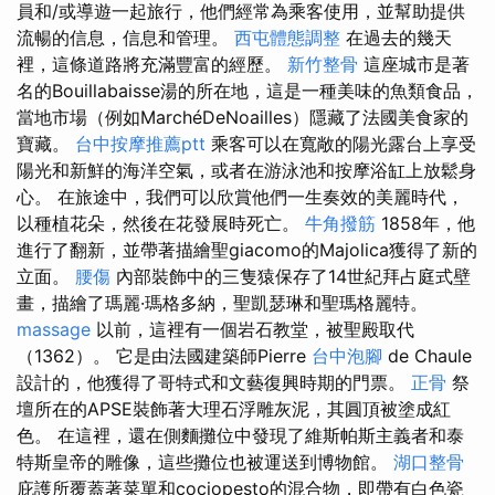
員和/或導遊一起旅行，他們經常為乘客使用，並幫助提供
流暢的信息，信息和管理。
西屯體態調整
在過去的幾天
裡，這條道路將充滿豐富的經歷。
新竹整骨
這座城市是著
名的Bouillabaisse湯的所在地，這是一種美味的魚類食品，
當地市場（例如MarchéDeNoailles）隱藏了法國美食家的
寶藏。
台中按摩推薦ptt
乘客可以在寬敞的陽光露台上享受
陽光和新鮮的海洋空氣，或者在游泳池和按摩浴缸上放鬆身
心。 在旅途中，我們可以欣賞他們一生奏效的美麗時代，
以種植花朵，然後在花發展時死亡。
牛角撥筋
1858年，他
進行了翻新，並帶著描繪聖giacomo的Majolica獲得了新的
立面。
腰傷
內部裝飾中的三隻猿保存了14世紀拜占庭式壁
畫，描繪了瑪麗·瑪格多納，聖凱瑟琳和聖瑪格麗特。
massage
以前，這裡有一個岩石教堂，被聖殿取代
（1362）。 它是由法國建築師Pierre
台中泡腳
de Chaule
設計的，他獲得了哥特式和文藝復興時期的門票。
正骨
祭
壇所在的APSE裝飾著大理石浮雕灰泥，其圓頂被塗成紅
色。 在這裡，還在側麵攤位中發現了維斯帕斯主義者和泰
特斯皇帝的雕像，這些攤位也被運送到博物館。
湖口整骨
庇護所覆蓋著菜單和cociopesto的混合物，即帶有白色瓷