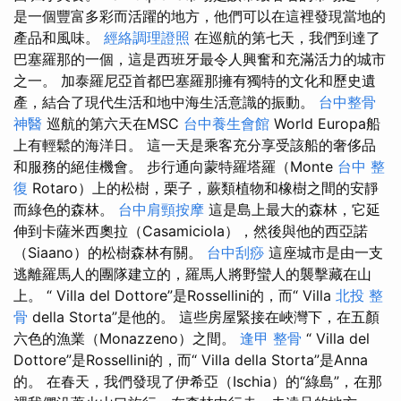
是一個豐富多彩而活躍的地方，他們可以在這裡發現當地的
產品和風味。
經絡調理證照
在巡航的第七天，我們到達了
巴塞羅那的一個，這是西班牙最令人興奮和充滿活力的城市
之一。 加泰羅尼亞首都巴塞羅那擁有獨特的文化和歷史遺
產，結合了現代生活和地中海生活意識的振動。
台中整骨
神醫
巡航的第六天在MSC
台中養生會館
World Europa船
上有輕鬆的海洋日。 這一天是乘客充分享受該船的奢侈品
和服務的絕佳機會。 步行通向蒙特羅塔羅（Monte
台中 整
復
Rotaro）上的松樹，栗子，蕨類植物和橡樹之間的安靜
而綠色的森林。
台中肩頸按摩
這是島上最大的森林，它延
伸到卡薩米西奧拉（Casamiciola），然後與他的西亞諾
（Siaano）的松樹森林有關。
台中刮痧
這座城市是由一支
逃離羅馬人的團隊建立的，羅馬人將野蠻人的襲擊藏在山
上。 “ Villa del Dottore”是Rossellini的，而“ Villa
北投 整
骨
della Storta”是他的。 這些房屋緊接在峽灣下，在五顏
六色的漁業（Monazzeno）之間。
逢甲 整骨
“ Villa del
Dottore”是Rossellini的，而“ Villa della Storta”是Anna
的。 在春天，我們發現了伊希亞（Ischia）的“綠島”，在那