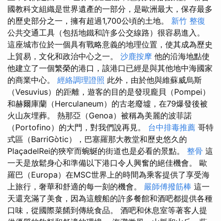
國教科文組織是世界遺產的一部分，是歐洲最大，保存最多
的歷史部分之一，擁有超過1,700公頃的土地。
新竹 整復
公共交通工具（包括地鐵和許多公交線路）很容易進入。
這座城市位於一個具有戰略意義的地理位置，使其成為歷史
上貿易，文化和政治中心之一。
沙鹿按摩
他的沿海地點使
他建立了一個繁榮的港口，該港口已經是與其他地中海國家
的商業中心。
經絡調理證照
此外，由於他與維蘇威烏斯
（Vesuvius）的距離，遊客的目的是發現龐貝（Pompei）
和赫爾庫蘭（Herculaneum）的古老廢墟，在79爆發後被
火山灰埋葬。 熱那亞（Genoa）被稱為美麗的波菲諾
（Portofino）的大門，對我們說再見。
台中排毒推薦
哥特
式區（BarriGòtic），巴塞羅那大教堂和歷史悠久的
PlaçadelRei的狹窄而蜿蜒的街道也是必看的景點。
整骨
這
一天是放鬆身心和準備以下港口令人興奮的絕佳機會。 歐
羅巴（Europa）在MSC世界上的時間為乘客提供了享受海
上旅行，奢華和舒適的每一刻的機會。
嚴師傅撥筋棒
這一
天還充滿了美食，因為這艘船的許多餐館和酒吧都提供各種
口味，從國際菜餚到傳統食品。 酒吧和休息室等著客人提