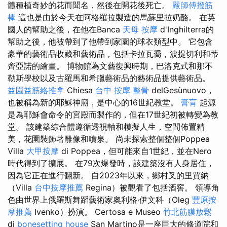
體種植奇妙的花而聞名，然後在開花後死亡。
嚴師傅撥筋
棒
這也是由於今天在阿格羅拉製造的馬蘇里拉奶酪。 在英
國人的幫助之後，在他在Banca
天母 按摩
d'Inghilterra的
幫助之後，他被帶到了他帶到家園的球衣類型中。 它包含
豪華的藝術品收藏和藝術品，包括卡拉瓦喬，波提切利和蒂
齊亞諾的繪畫。 博物館為文藝復興時期，巴洛克式和那不
勒斯學校以及古羅馬和希臘藝術品的藝術品提供藝術品。
益園益筋絡推拿
Chiesa
台中 按摩 整骨
delGesùnuovo，
也被稱為新的耶穌神廟，是中心的16世紀教堂。
膏肓
起源
是為耶穌會命令的宮殿而製作的，但在17世紀初被轉變為教
堂。 該建築綜合體遵循透視軸和模擬人生，空間佈置精
美，花園裝飾著雕像和噴泉。 尚未探索整個整個Poppea
Villa
大甲按摩
di Poppea，但可能來自1世紀，並在Nero
時代得到了擴展。 在79次爆發時，該建築沒有人身居住，
因為它正在進行翻新。 自2023年以來，鄉村叉的里賈納
（Villa
台中按摩推薦
Regina）被觀看了包括酒窖。 領導角
色由世界上俄羅斯舞蹈藝術家奧利格·伊文科（Oleg
豐原按
摩推薦
Ivenko）扮演。 Certosa e Museo
竹北筋膜放鬆
di
bonesetting house
San Martino是一座巨大的修道院和