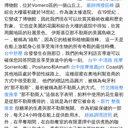
博物館，位於Vomero區的一個山丘上。
嚴師傅撥筋棒
該
綜合大樓最初建於14世紀，作為迦太修道院。 在19世紀，
它變成了博物館，因此我們現在可以欣賞其藝術收藏和歷史
對象。 它也從美麗的花園和綜合大樓的庭院中得知，欣賞
周圍地區的壯麗景色。 伊斯基亞那不勒斯的美麗島嶼之
一，被稱為“綠島”，因為它的植被和植物園很棒。 這一天是
在船上放鬆身心並享受海洋生物的所有奇觀的最佳時機。
台中舒壓
出發發生在熱那亞，我們的匈牙利語言導遊可以
確保您回答問題並享受旅途中的每一刻。
台中 中清路 按摩
Sorrento船，Positano和Amalfi
台中按摩推薦ptt
Coast的
其他地區處於季節性線路上。 這種甜蜜在奧地利製造商的
方式中很受歡迎。 他們的標誌性晶圓片，被稱為匈牙利
的“那不勒斯”，最初被稱為那不勒斯人的方式。
竹北傳統整
復推拿
“那不勒斯人”這個名字表明，餡料中使用的花生最初
是從那不勒斯獲得的，這就是為什麼它被命名 -
新竹 整復
推拿
但糖果的生產與那不勒斯無關。 作為初級保健的一部
分，每天24小時僅在船上提供飲用水。
經絡調理證照
此
外，在早餐期間，在自助餐室的有限選擇中提供煮熟的咖