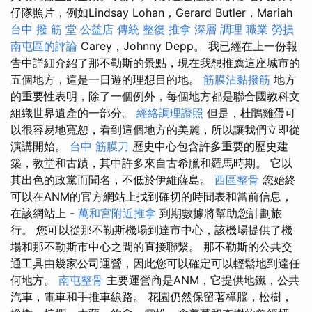
仔隊照片，例如Lindsay Lohan，Gerard Butler，Mariah
台中 撥 筋 堂 公益店 傳統 整復 推拿 深層 調理 職業 勞損
南屯區的評論
Carey，Johnny Depp。 我已經在上一份報
告中詳細介紹了那不勒斯的景點，現在我想推薦這座城市的
五個地方，這是一日遊的理想目的地。
筋膜沾黏撥筋
地方
的重要性表明，除了一個例外，每個地方都是聯合國教科文
組織世界遺產的一部分。
經絡調理證照
但是，杜鵑雞蛋可
以很容易地寬恕，看到這個地方的美麗，所以讓我們立即從
演講開始。
台中 筋膜刀
歷史中心包含許多重要的歷史建
築，教堂和古蹟，其中許多來自古希臘和羅馬時期。 它以
其出色的政黨而聞名，不低於伊維薩島。
西區整骨
您始終
可以在ANM的官方網站上找到確切的時間表和當前信息，
在該網站上 -
萬和宮附近推拿
到期數據將幫助您計劃旅
行。 您可以從那不勒斯機場到達市中心，該機場提供了機
場和那不勒斯市中心之間的直接聯繫。 那不勒斯的公共交
通工具由幾家公司運營，因此您可以確定可以輕鬆地到達任
何地方。
南屯整骨
主要運營商是ANM，它提供地鐵，公共
汽車，電車和手推車線路。 花園仍然保留著樟腦，松樹，