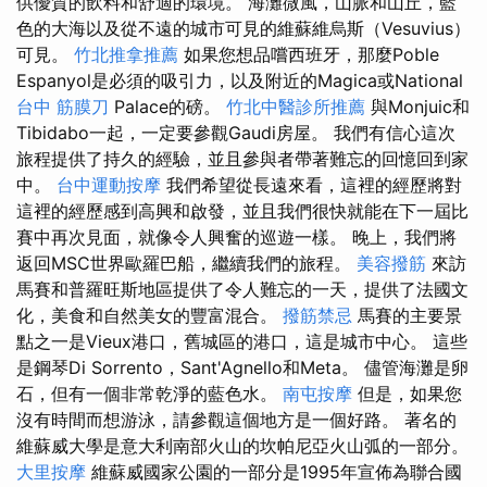
供優質的飲料和舒適的環境。 海灘微風，山脈和山丘，藍
色的大海以及從不遠的城市可見的維蘇維烏斯（Vesuvius）
可見。
竹北推拿推薦
如果您想品嚐西班牙，那麼Poble
Espanyol是必須的吸引力，以及附近的Magica或National
台中 筋膜刀
Palace的磅。
竹北中醫診所推薦
與Monjuic和
Tibidabo一起，一定要參觀Gaudi房屋。 我們有信心這次
旅程提供了持久的經驗，並且參與者帶著難忘的回憶回到家
中。
台中運動按摩
我們希望從長遠來看，這裡的經歷將對
這裡的經歷感到高興和啟發，並且我們很快就能在下一屆比
賽中再次見面，就像令人興奮的巡遊一樣。 晚上，我們將
返回MSC世界歐羅巴船，繼續我們的旅程。
美容撥筋
來訪
馬賽和普羅旺斯地區提供了令人難忘的一天，提供了法國文
化，美食和自然美女的豐富混合。
撥筋禁忌
馬賽的主要景
點之一是Vieux港口，舊城區的港口，這是城市中心。 這些
是鋼琴Di Sorrento，Sant'Agnello和Meta。 儘管海灘是卵
石，但有一個非常乾淨的藍色水。
南屯按摩
但是，如果您
沒有時間而想游泳，請參觀這個地方是一個好路。 著名的
維蘇威大學是意大利南部火山的坎帕尼亞火山弧的一部分。
大里按摩
維蘇威國家公園的一部分是1995年宣佈為聯合國