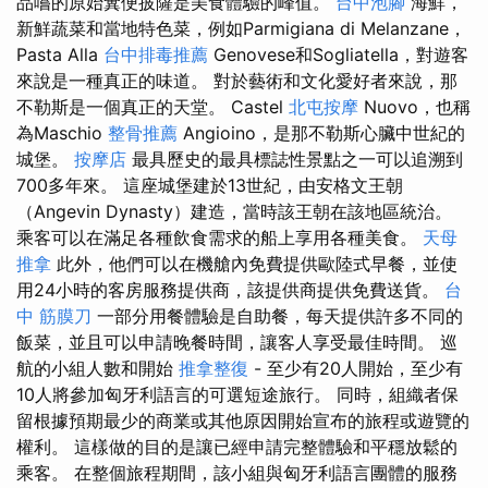
品嚐的原始糞便披薩是美食體驗的峰值。
台中泡腳
海鮮，
新鮮蔬菜和當地特色菜，例如Parmigiana di Melanzane，
Pasta Alla
台中排毒推薦
Genovese和Sogliatella，對遊客
來說是一種真正的味道。 對於藝術和文化愛好者來說，那
不勒斯是一個真正的天堂。 Castel
北屯按摩
Nuovo，也稱
為Maschio
整骨推薦
Angioino，是那不勒斯心臟中世紀的
城堡。
按摩店
最具歷史的最具標誌性景點之一可以追溯到
700多年來。 這座城堡建於13世紀，由安格文王朝
（Angevin Dynasty）建造，當時該王朝在該地區統治。
乘客可以在滿足各種飲食需求的船上享用各種美食。
天母
推拿
此外，他們可以在機艙內免費提供歐陸式早餐，並使
用24小時的客房服務提供商，該提供商提供免費送貨。
台
中 筋膜刀
一部分用餐體驗是自助餐，每天提供許多不同的
飯菜，並且可以申請晚餐時間，讓客人享受最佳時間。 巡
航的小組人數和開始
推拿整復
- 至少有20人開始，至少有
10人將參加匈牙利語言的可選短途旅行。 同時，組織者保
留根據預期最少的商業或其他原因開始宣布的旅程或遊覽的
權利。 這樣做的目的是讓已經申請完整體驗和平穩放鬆的
乘客。 在整個旅程期間，該小組與匈牙利語言團體的服務