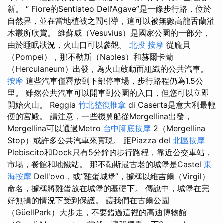
新。 “ Fiore的Sentiateo Dell'Agave”是一條步行路，位於
自然界，並在當地植被之間引導，這可以被無數高龍舌蘭灌
木叢所欣賞。 維蘇威（Vesuvius）是國家公園的一部分，
由於睡眠狀況，火山口可以參觀。
北投 按摩
從龐貝
（Pompei），那不勒斯（Naples）和赫爾卡蘭
（Herculaneum）出發，為火山啟動而組織的公共汽車。
按摩
這些汽車僅釋放到下部停車場，步行路程仍為1.5公
里。 雖然公共汽車可以開車到公園的入口，但您可以立即
開始火山。 Reggia
竹北整復推拿
di Caserta是意大利最輕
便的宮殿。 請注意，一些機翼船從Mergellina出發，
Mergellina可以通過Metro
台中腳底按摩
2（Mergellina
Stop）或許多公共汽車來實現。 距Piazza del
北區按摩
Plebiscito和Dock只有5分鐘的步行路程，靠近公交車站，
市場，餐館和地鐵站。 那不勒斯最古老的城堡是Castel
東
海按摩
Dell'ovo，或“雞蛋城堡”，據稱以維吉爾（Virgil）
命名，據稱將雞蛋放在城堡的基礎下。 傳說中，城堡在完
好無損的情況下受到保護。 讓我們在古爾公園
（GüellPark）大步走，不要錯過這裡的高迪博物館