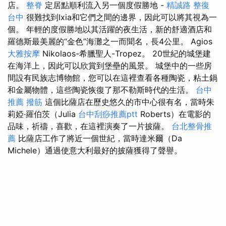
店。
整脊
定居點順利流入另一個度假勝地 -
精誠路 整復
台中
很難找到Ixia和它們之間的邊界，因此可以將其視為一
個。 年輕的度假勝地以其活躍的夜生活，新的舒適酒店和
羅德斯最美麗的“金色”海灘之一而聞名，長4公里。 Agios
大雅按摩
Nikolaos-希臘聖人-Tropez。 20世紀的城堡建
在海洋上，因此可以欣賞到堡壘的風景。 城堡中的一些房
間設有民族志博物館，您可以在這裡查看各種陶瓷，粘土鍋
和金屬物體，這些陶瓷恢復了那不勒斯時代的生活。
台中
推薦 撥筋
這個比薩店在歷史悠久的市中心很有名，當時朱
莉婭·羅伯茨（Julia
台中刮痧推薦ptt
Roberts）在電影的
品味，祈禱，喜歡，在這裡演奏了一片披薩。
台北整骨推
薦
比薩店工作了將近一個世紀，當時達米爾（Da
Michele）通過使意大利最好的披薩獲得了聲譽。