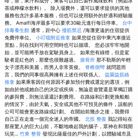
啡，茶，果汁和成分，乘客可以自己製作風味飲料（例如冰
茶或檸檬水飲料）。 除入場費外，還可以要求提供的其他
服務包含許多基本服務，但也可以使用額外的舒適和經驗服
務。 Amalfi海岸最多可以要求30歐元進行每日停車。
台中
排毒養生館
通常，距中心
撥筋禁忌
/海灘更遠的住宿提供
免費停車位。
小叮噹附近推拿
如果您從住宿中乘汽車接近
景點，則在找到可用空間時也可以循環。 您必須牢牢地開
始，並可能將手放在駕駛員身上。 如果您有綠燈，但是駕
駛者是紅色的，那麼也很難越過。
接骨所
那不勒斯的年輕
女子漂亮和美麗，而男人非常英俊。
脊椎側彎
就問題而
言，我們的同事很高興擁有上述任何联係人。
益園益筋絡
推拿
如果乘客因任何原因不參加預付費或選定的選項，例
如由於他或她自己的決定或疾病，無論是遊覽還是單獨訂購
的參與費，則無法退還計劃費用。 在路線和計劃更換船舶
的情況下，由於天氣，安全或其他不可預見的條件，該船的
公司可能會更改路線或計劃。 在開始前幾步之後，我覺得
自己正在走進一個完全迷人的帝國。
北投 整復
我記得站在
那座驚人的巨大山前，不斷地喚起我的腦子，眾神在和我開
玩笑...
竹東 整骨
發現比薩最佳的戶外計劃，以體驗城市及