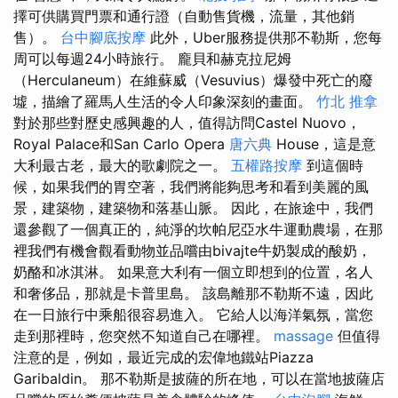
擇可供購買門票和通行證（自動售貨機，流量，其他銷
售）。
台中腳底按摩
此外，Uber服務提供那不勒斯，您每
周可以每週24小時旅行。 龐貝和赫克拉尼姆
（Herculaneum）在維蘇威（Vesuvius）爆發中死亡的廢
墟，描繪了羅馬人生活的令人印象深刻的畫面。
竹北 推拿
對於那些對歷史感興趣的人，值得訪問Castel Nuovo，
Royal Palace和San Carlo Opera
唐六典
House，這是意
大利最古老，最大的歌劇院之一。
五權路按摩
到這個時
候，如果我們的胃空著，我們將能夠思考和看到美麗的風
景，建築物，建築物和落基山脈。 因此，在旅途中，我們
還參觀了一個真正的，純淨的坎帕尼亞水牛運動農場，在那
裡我們有機會觀看動物並品嚐由bivajte牛奶製成的酸奶，
奶酪和冰淇淋。 如果意大利有一個立即想到的位置，名人
和奢侈品，那就是卡普里島。 該島離那不勒斯不遠，因此
在一日旅行中乘船很容易進入。 它給人以海洋氣氛，當您
走到那裡時，您突然不知道自己在哪裡。
massage
但值得
注意的是，例如，最近完成的宏偉地鐵站Piazza
Garibaldin。 那不勒斯是披薩的所在地，可以在當地披薩店