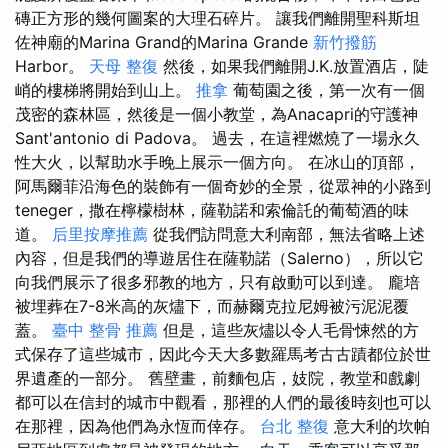
磚正方形的幾何圖案的大理石碎片。 讓我們離開聖科斯坦
佐神廟的Marina Grand的Marina Grande
新竹撥筋
Harbor。
天母 整復
然後，如果我們離開J.K.放置酒店，陡
峭的樓梯將開始到山上。
推拿
葡萄園之後，第一次有一個
茂密的森林區，然後是一個小教堂，為Anacapri的守護神
Sant'antonio di Padova。 過去，在這裡燃燒了一場永久
性大火，以幫助水手晚上展示一個方向。 在冰山的頂部，
阿馬爾菲沿海色的裝飾有一個奇妙的全景，從眾神的小路到
teneger，撒在檸檬樹林，薩勒諾和索倫託的葡萄酒的味
道。
后里按摩推薦
從我們訪問意大利南部，無法省略上述
內容，但是我們的導遊居住在薩勒諾（Salerno），所以它
向我們展示了很多邪教的地方，只有啟動可以到達。 龐培
被埋葬在7-8米高的灰燼下，而赫爾克拉尼姆被污泥泥覆
蓋。
臺中 整骨 推薦
但是，這些灰燼以令人毛骨悚然的方
式保存了這些城市，因此今天大多數羅馬考古古蹟都位於世
界遺產的一部分。 舊壁畫，前麵包店，妓院，教堂和戲劇
都可以在信封的城市中觀看，那裡的人們的最後時刻也可以
在那裡，因為他們為永恆而倖存。
台北 整復
意大利的坎帕