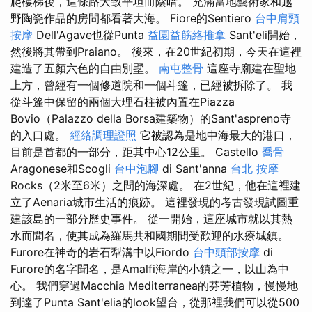
爬樓梯後，這條路大致平坦而陰暗。 充滿當地藝術家和越
野陶瓷作品的房間都看著大海。 Fiore的Sentiero
台中肩頸
按摩
Dell'Agave也從Punta
益園益筋絡推拿
Sant'eli開始，
然後將其帶到Praiano。 後來，在20世紀初期，今天在這裡
建造了五顏六色的自由別墅。
南屯整骨
這座寺廟建在聖地
上方，曾經有一個修道院和一個斗篷，已經被拆除了。 我
從斗篷中保留的兩個大理石柱被內置在Piazza
Bovio（Palazzo della Borsa建築物）的Sant'aspreno寺
的入口處。
經絡調理證照
它被認為是地中海最大的港口，
目前是首都的一部分，距其中心12公里。 Castello
喬骨
Aragonese和Scogli
台中泡腳
di Sant'anna
台北 按摩
Rocks（2米至6米）之間的海深處。 在2世紀，他在這裡建
立了Aenaria城市生活的痕跡。 這裡發現的考古發現試圖重
建該島的一部分歷史事件。 從一開始，這座城市就以其熱
水而聞名，使其成為羅馬共和國期間受歡迎的水療城鎮。
Furore在神奇的岩石犁溝中以Fiordo
台中頭部按摩
di
Furore的名字聞名，是Amalfi海岸的小鎮之一，以山為中
心。 我們穿過Macchia Mediterranea的芬芳植物，慢慢地
到達了Punta Sant'elia的look望台，從那裡我們可以從500