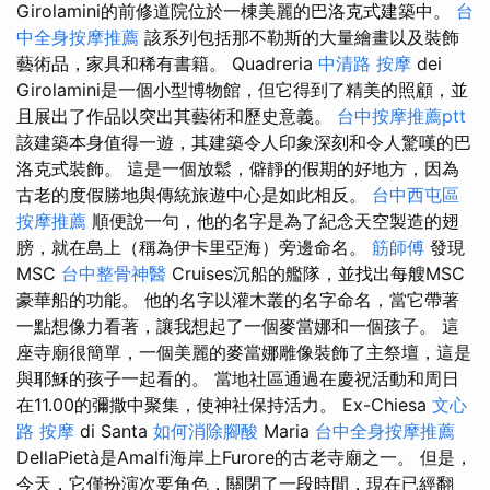
Girolamini的前修道院位於一棟美麗的巴洛克式建築中。
台
中全身按摩推薦
該系列包括那不勒斯的大量繪畫以及裝飾
藝術品，家具和稀有書籍。 Quadreria
中清路 按摩
dei
Girolamini是一個小型博物館，但它得到了精美的照顧，並
且展出了作品以突出其藝術和歷史意義。
台中按摩推薦ptt
該建築本身值得一遊，其建築令人印象深刻和令人驚嘆的巴
洛克式裝飾。 這是一個放鬆，僻靜的假期的好地方，因為
古老的度假勝地與傳統旅遊中心是如此相反。
台中西屯區
按摩推薦
順便說一句，他的名字是為了紀念天空製造的翅
膀，就在島上（稱為伊卡里亞海）旁邊命名。
筋師傅
發現
MSC
台中整骨神醫
Cruises沉船的艦隊，並找出每艘MSC
豪華船的功能。 他的名字以灌木叢的名字命名，當它帶著
一點想像力看著，讓我想起了一個麥當娜和一個孩子。 這
座寺廟很簡單，一個美麗的麥當娜雕像裝飾了主祭壇，這是
與耶穌的孩子一起看的。 當地社區通過在慶祝活動和周日
在11.00的彌撒中聚集，使神社保持活力。 Ex-Chiesa
文心
路 按摩
di Santa
如何消除腳酸
Maria
台中全身按摩推薦
DellaPietà是Amalfi海岸上Furore的古老寺廟之一。 但是，
今天，它僅扮演次要角色，關閉了一段時間，現在已經翻