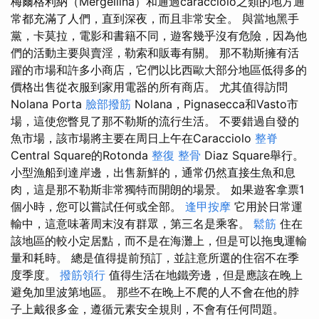
梅爾格利納（Mergellina）和通過caracciolo之類的地方通
常都充滿了人們，直到深夜，而且非常安全。 與當地黑手
黨，卡莫拉，電影和書籍不同，遊客幾乎沒有危險，因為他
們的活動主要與賣淫，勒索和販毒有關。 那不勒斯擁有活
躍的市場和許多小商店，它們以比西歐大部分地區低得多的
價格出售從衣服到家用電器的所有商店。 尤其值得訪問
Nolana Porta
臉部撥筋
Nolana，Pignasecca和Vasto市
場，這使您瞥見了那不勒斯的流行生活。 不要錯過自發的
魚市場，該市場將主要在周日上午在Caracciolo
整脊
Central Square的Rotonda
整復 整骨
Diaz Square舉行。
小型漁船到達岸邊，出售新鮮的，通常仍然直接生魚和息
肉，這是那不勒斯非常獨特而開朗的場景。 如果遊客拿票1
個小時，您可以嘗試任何或全部。
逢甲按摩
它用於日常運
輸中，這意味著周末沒有群眾，第三名是乘客。
鬆筋
住在
該地區的較小定居點，而不是在海灘上，但是可以拖曳運輸
量和耗時。 總是值得提前預訂，並註意所選的住宿不在季
度季度。
撥筋領行
值得生活在地鐵旁邊，但是應該在晚上
避免加里波第地區。 那些不在晚上不爬的人不會在他的脖
子上戴很多金，遵循元素安全規則，不會有任何問題。