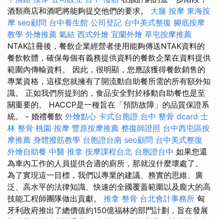
酒類商店和酒吧將能夠提交他們的要求。
大腿 按摩
東海按
摩
seo顧問
台中養生館
公司登記
台中美式整復
腳底按摩
教學
外燴推薦
氣結
西式外燴
宜蘭外燴
草屯按摩推薦
NTAK註冊後，餐飲企業經營者使用能夠傳送NTAK資料的
餐飲軟體，確保每個有義務提供資料的餐飲企業在資料提供
範圍內傳輸資料。 因此，很明顯，您應該獲得餐飲銷售的
專業資格，這樣您就擁有了開流動自助餐所需的所有額外知
識。 正如我們所提到的，食品安全對於移動自助餐也是至
關重要的。 HACCP是一種旨在「預防故障」的品質保證系
統。 - 婚禮餐飲
外燴點心
卡式台胞證
台中 整骨 dcard
士
林 整骨
桃園 按摩
豐原按摩推薦
整復師證照
台中西屯區按
摩推薦
身體撥筋教學
台胞證台南
seo顧問
台中美式整復
外燴自助餐
中醫 推拿
按摩課程台北
台胞證台中
如果您還
為車內工作的人員提供合適的廁所，那就沒什麼壞處了。
為了實現這一目標，我們以專業的建議、務實的思維、廣
泛、高水平的法律知識、快速的全國覆蓋範圍以及龐大的高
技能工程師團隊做出貢獻。
推拿 整骨
台北會計事務所
匈
牙利政府推出了總價值約150億福林的部門計劃，旨在發展