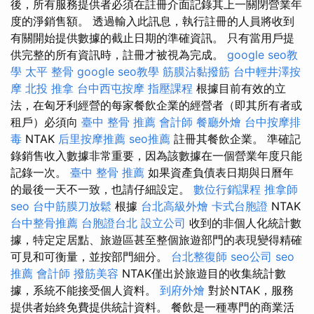
後，所有服務提供者必須在註冊介面記錄其上一關閉營業年
度的淨銷售額。 透過輸入此訊息，執行註冊的人員將收到
有關開始提供數據的截止日期的準確資訊。 只有當用戶提
供完整的所有資訊時，註冊才被視為完成。
google seo教
學
太平 整骨
google seo教學
筋膜沾黏撥筋
台中輕井澤按
摩
北投 推拿
台中西屯按摩
指壓課程
根據目前有效的立
法，在匈牙利經營的每家餐飲企業的經營者（即其所有者或
租戶）必須向
臺中 整骨 推薦
會計師
餐廳外燴
台中按摩排
毒
NTAK
后里按摩推薦
seo推薦
註冊其餐飲企業。 準確記
錄銷售收入數據非常重要，因為該數據在一個營業年度只能
記錄一次。
臺中 整骨 推薦
如果資產負債表日期與日曆年
的最後一天不一致，也請仔細設定。
數位行銷課程
推拿師
seo
台中筋膜刀放鬆
根據
台北高級外燴
卡式台胞證
NTAK
台中整骨推薦
台胞證台北
設立公司
收到的非個人化統計數
據，特定定居點、旅遊區甚至整個旅遊部門的表現變得精確
可見和可衡量，並按部門細分。
台北整復師
seo公司
seo
推薦
會計師
撥筋美容
NTAK僅出於旅遊目的收集統計數
據，系統不能接受個人資料。
到府外燴
對於NTAK，服務
提供者始終免費提供統計資料。 餐飲是一種專門的商業活