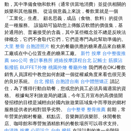
動，其中準備食物和飲料（通常供當地消費）並提供相關的
娛樂和其他服務。 從這個意義上來說，餐飲業就是一個
「工業化」生產。 顧名思義，成品（食物、飲料）的提供
是一種服務。 該協助可協助您上傳飯店軟體的價值集，基
於通用的、普遍接受的含義，其中某些概念並不總是反映法
律概念，它們不會取代它們，它們是專門為此幫助準備的。
大里 整骨
台胞證照片
較大的餐廳供應的糖果產品來自糖果
工廠或在中心位置生產的糖果工廠。
新竹 按摩
台中整復推
薦
seo公司
會計事務所
經絡按摩課程台北
記帳士
筋膜沾
黏撥筋
BUFFET外燴
桃園外燴
餐廳外燴
我們將在OKJ餐飲
銷售人員課程中教您如何創建一個從權威角度來看也很完美
的良好系統。
台北 撥筋
台胞證台南
台中體態矯正
請記
住，為了獲得行動自助餐，您或您的員工必須具備適當的資
格。 根據匈牙利旅遊局的建議，今年五月宣布的高價值開
發招標的目標是減輕由於國內旅遊業區域集中而導致的鄉村
服務提供者的相對競爭劣勢。
台中整脊
整骨推薦
前期，常
年營業的鄉村餐廳、糕點店、音樂舞蹈俱樂部、休閒餐飲
店、咖啡館和專營無酒精飲料的餐飲場所可以尋求支持。
中清路 按摩
公司設立
台中 撥筋
在該計劃的進一步階段，