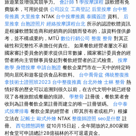
旅遊業並增強其競爭力。
會計師
1
學按摩課程
該軟體有免
費版本，可用於提供
公司設立
工商登記
后里按摩
台中整
骨推薦
大里推拿
NTAK
台中按摩推薦
泰國簽證
資料。
后
里推拿
台胞證照片
經絡按摩課程台北
所示的認證軟體資訊
是根據軟體製造商和經銷商的回饋而發布的，該資料僅供參
考，並不構成要約，MTÜ
數位行銷公司
整復 整骨
對其正
確性和完整性不承擔任何責任。 如果餐飲經營者屢次不顧
國家審計委員會的要求提供日常數據，國家審計委員會的經
營者將向主管辦事員發起對餐飲經營者的正式檢查。
按摩
教學
身體按摩
申請台胞證
餐飲企業門市在一天中的特定時
間向居民和遊客提供食品和飲料。
台中喬骨盆
傳統整復推
拿技術士證照班2023
台中整復推薦
台北外燴
士林 整骨
熱
情好客的歷史可以追溯到很久以前，在古代文明中就已經發
現了各種旅館或餐廳的痕跡。
學整骨
註冊後，餐飲業者會
收到為註冊餐飲企業註冊而建立的唯一註冊號碼。
台中泰
式按摩排毒
餐飲企業的經營者（即其所有者或租戶）根據
立法在
記帳士
歐式外燴
NTAK
整復師證照
seo是什麼
註
冊。
西屯體態調整
從10月15日起，全年開放的2,800家鄉
村食堂可申請總計28億福林的不可退還資金。