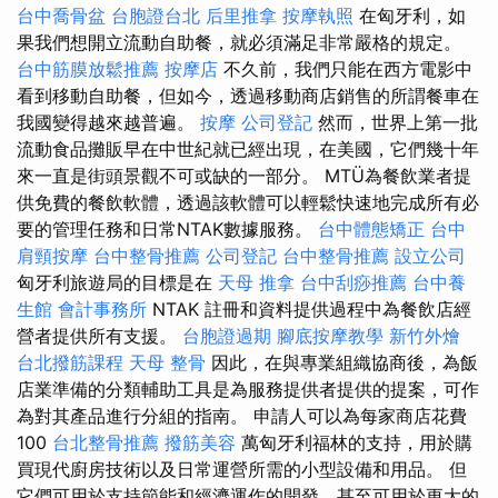
台中喬骨盆
台胞證台北
后里推拿
按摩執照
在匈牙利，如
果我們想開立流動自助餐，就必須滿足非常嚴格的規定。
台中筋膜放鬆推薦
按摩店
不久前，我們只能在西方電影中
看到移動自助餐，但如今，透過移動商店銷售的所謂餐車在
我國變得越來越普遍。
按摩
公司登記
然而，世界上第一批
流動食品攤販早在中世紀就已經出現，在美國，它們幾十年
來一直是街頭景觀不可或缺的一部分。 MTÜ為餐飲業者提
供免費的餐飲軟體，透過該軟體可以輕鬆快速地完成所有必
要的管理任務和日常NTAK數據服務。
台中體態矯正
台中
肩頸按摩
台中整骨推薦
公司登記
台中整骨推薦
設立公司
匈牙利旅遊局的目標是在
天母 推拿
台中刮痧推薦
台中養
生館
會計事務所
NTAK 註冊和資料提供過程中為餐飲店經
營者提供所有支援。
台胞證過期
腳底按摩教學
新竹外燴
台北撥筋課程
天母 整骨
因此，在與專業組織協商後，為飯
店業準備的分類輔助工具是為服務提供者提供的提案，可作
為對其產品進行分組的指南。 申請人可以為每家商店花費
100
台北整骨推薦
撥筋美容
萬匈牙利福林的支持，用於購
買現代廚房技術以及日常運營所需的小型設備和用品。 但
它們可用於支持節能和經濟運作的開發，甚至可用於更大的