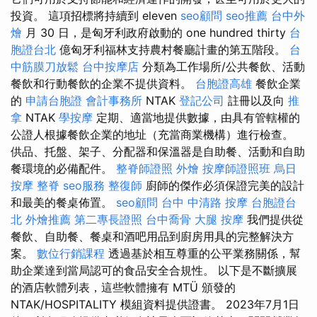
投資。 這項招標將持續到 eleven
seo顧問
seo推薦
台中外
燴
月 30 日，是匈牙利政府啟動的 one hundred thirty
台
胞證台北
億匈牙利福林支持農村餐廳計畫的第五階段。
台
中筋膜刀放鬆
台中按摩店
分類為工作場所/公共餐飲、活動
餐飲和行動餐飲的企業不提供資料。
台胞證高雄
餐飲企業
的
申請台胞證
會計事務所
NTAK
登記公司
註冊以及向
推
拿
NTAK
學按摩
定期、適當地提供數據，由具有管轄權的
公證人根據餐飲企業的地址（充當商業機構）進行檢查。
供品、托盤、架子、分配器和保溫器是自助餐、活動和自助
餐環境的必備配件。
整脊師證照
外燴
按摩師證照班
烏日
按摩
整脊
seo服務
整復師
廚師的傑作必須保證完美的設計
和最美的餐桌佈置。
seo顧問
台中 中清路 按摩
台胞證台
北
外燴推薦
第二專長證照
台中喬骨
大腿 按摩
我們提供從
餐飲、自助餐、餐桌和酒吧用品到廚房用具的完整解決方
案。
數位行銷課程
透過基於相互尊重的公平業務關係，幫
助企業達到當局認可的食品安全合規性。 以下是不斷擴展
的酒店軟體列表，這些軟體擁有 MTÜ 頒發的
NTAK/HOSPITALITY 模組資料提供證書。 2023年7月1日