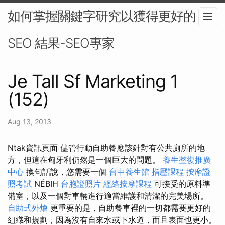
如何掌握關鍵字研究以獲得更好的
SEO 結果-SEO專家
Je Tall Sf Marketing 1
(152)
Aug 13, 2013
Ntak資訊頁面 儘管行動自助餐應該針對有公共廁所的地
方，但這在匈牙利仍然是一個巨大的問題。
養生整復推廣
中心
換句話說，您需要一個
台中養生館
指壓課程
按摩證
照考試
NÉBIH
台胞證照片
經絡按摩課程
可接受的原料準
備室，以及一個對車輛進行適當維護和清潔的完美場所。
自助式外燴
更重要的是，自助餐車裡的一切都需要更好的
組織和規劃，因為沒有自來水或下水道，而且表面也更小。