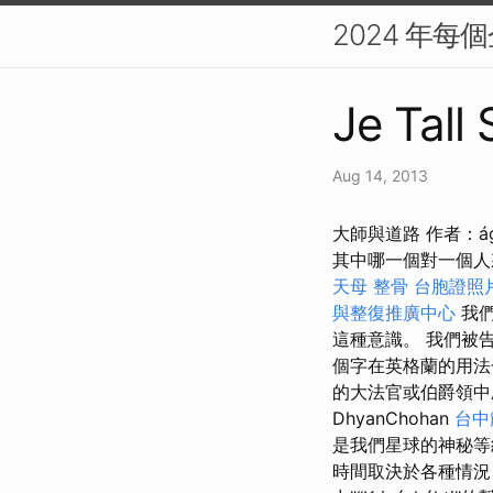
2024 年每個
Je Tall 
Aug 14, 2013
大師與道路 作者：á
其中哪一個對一個人
天母 整骨
台胞證照
與整復推廣中心
我們
這種意識。 我們被告
個字在英格蘭的用
的大法官或伯爵領
DhyanChohan
台中
是我們星球的神秘等
時間取決於各種情況