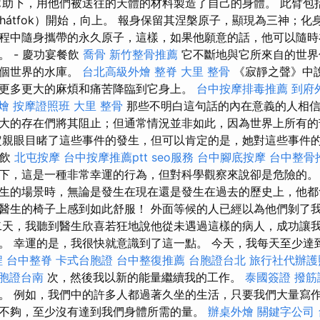
ákti”的幫助下，用他們被送往的天體的材料製造了自己的身體。 此
hátfok）開始，向上。 報身保留其涅槃原子，顯現為三神；
程中隨身攜帶的永久原子，這樣，如果他願意的話，他可以隨時
 - 慶功宴餐飲
喬骨
新竹整骨推薦
它不斷地與它所來自的世界
那個世界的水庫。
台北高級外燴
整脊
大里 整骨
《寂靜之聲》中
更多更大的麻煩和痛苦降臨到它身上。
台中按摩排毒推薦
到府
燴
按摩證照班
大里 整骨
那些不明白這句話的內在意義的人相信
大的存在們將其阻止；但通常情況並非如此，因為世界上所有的
定親眼目睹了這些事件的發生，但可以肯定的是，她對這些事件
餐飲
北屯按摩
台中按摩推薦ptt
seo服務
台中腳底按摩
台中整骨
下，這是一種非常幸運的行為，但對科學觀察來說卻是危險的
生的場景時，無論是發生在現在還是發生在過去的歷史上，他都
醫生的椅子上感到如此舒服！ 外面等候的人已經以為他們剝了
二天，我聽到醫生欣喜若狂地說他從未遇過這樣的病人，成功讓
。 幸運的是，我很快就意識到了這一點。 今天，我每天至少達到
程
台中整脊
卡式台胞證
台中整復推薦
台胞證台北
旅行社代辦護
胞證台南
次，然後我以新的能量繼續我的工作。
泰國簽證
撥筋
。 例如，我們中的許多人都過著久坐的生活，只要我們大量寫
不夠，至少沒有達到我們身體所需的量。
辦桌外燴
關鍵字公司