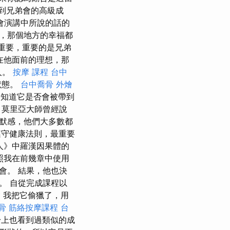
到兄弟會的高級成
會演講中所說的話的
，那個地方的幸福都
重要，重要的是兄弟
在他面前的理想，那
人。
按摩 課程
台中
狀態。
台中喬骨
外燴
知道它是否會被帶到
 莫里亞大師曾經說
默感，他們大多數都
遵守健康法則，最重要
人》中羅漢因果體的
照我在前幾章中使用
會。 結果，他也決
。 自從完成課程以
燴
我把它偷獵了，用
骨
筋絡按摩課程
台
身上也看到過類似的成