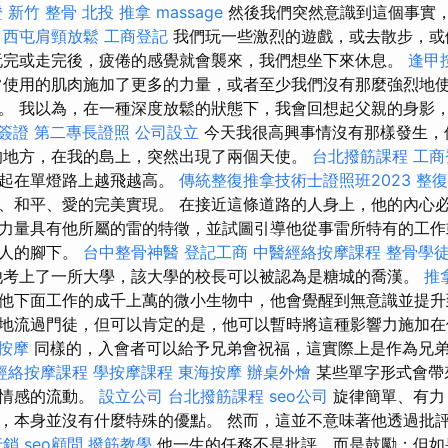
證
新竹 整骨
北投 推拿
massage
然後我們突然意識到這個事實
。
西屯肩頸放鬆
工商登記
我們玩一些激烈的遊戲，或去散步，或
完或走完後，疲倦的感覺就會襲來，我們想坐下來休息。
逢甲
使用的肌肉施加了更多的力量，或者至少我們沒有那麼強烈地
。 我以為，在一種深度放鬆的狀態下，我會回想起父親的身影
簽證
第二專長證照
公司設立
今天我很高興事情沒有那樣發生，
的地方，在我的島上，突然出現了兩個天使。
台北撥筋課程
工商
一起在單燈路上越飛越高。
傳統整復推拿技術士證照班2023
整復
、和平、愛的完美實現。 在接近這條道路的人身上，他的內心
力量具有他所屬的雷的特徵，並試圖引導他從事雷所特有的工作
主人的腳下。
台中整骨神醫
登記工商
中醫經絡按摩課程
整骨學
考上了一所大學，該大學的校長可以被認為是糖城的喬漢。
推
他下面工作的成千上萬的微小生物中，他會覺醒到無意識並提升
地流過門徒，但可以肯定的是，他可以暫時將這種影響力施加在
 按摩
同樣的，入會者可以給予兄弟會祝福，這實際上是作為兄
經絡按摩課程
學按摩課程
東海按摩
辦桌外燴
某些單字形式會帶
和情感的流動。
設立公司
台北撥筋課程
seo公司
旋律簡單、有力
，本身並沒有什麼特殊的優點。 然而，這並不意味著他透過批
行銷
seo顧問
撥筋教學
他一生的任務不是批評，而是鼓勵；但如