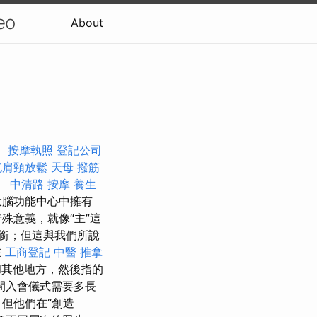
eo
About
。
按摩執照
登記公司
屯肩頸放鬆
天母 撥筋
。
中清路 按摩
養生
大腦功能中心中擁有
殊意義，就像“主”這
銜；但這與我們所說
在
工商登記
中醫 推拿
和其他地方，然後指的
間入會儀式需要多長
但他們在“創造