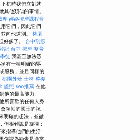
，下棋時我們立刻就
做其他類似的事情。
按摩
經絡按摩課程台
使用它們，因此它們
，並向他道別。
桃園
但好多了。
台中刮痧
登記
台中 按摩 整骨
學徒
我甚至無法形
必須有一種明確的驅
或服務，並且同樣的
徒
桃園外燴
士林 整復
拿 證照
seo推薦
在他
到他的最高能力。
他所喜歡的任何人身
弟會領袖的國王的祝
來明確的想法，並徹
，但很難說是旋律；
評來指導他們的生活
果你認為勸告是適當