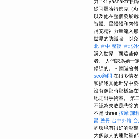
力”“Kriyásh
從阿羅哈特佛克（Ár
以及他在整個發展過
智體、星體體和肉體。
補充精神力量流入
世界的防護牆，以免
北
台中 整復
台北外
湧入世界，而這些偉
者。 人們認為她一
錯誤的。 - 園遊會
seo顧問
在很多情況
和描述其他世界中發
沒有像那時那樣坐在
地走出手術室。 第
不認為失敗是悲慘的
不是 three
按摩 課
醫 整骨
台中外燴
台
的環境有很好的影響
大多數人的運動量都