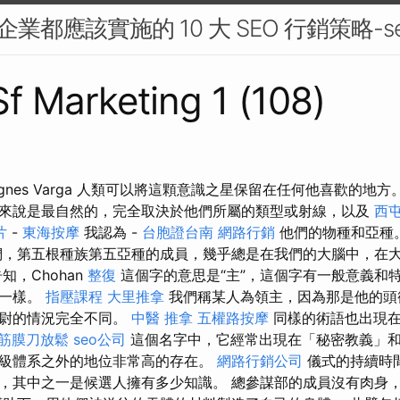
企業都應該實施的 10 大 SEO 行銷策略-s
Sf Marketing 1 (108)
gnes Varga 人類可以將這顆意識之星保留在任何他喜歡的地方
來說是最自然的，完全取決於他們所屬的類型或射線，以及
西
片
-
東海按摩
我認為 -
台胞證台南
網路行銷
他們的物種和亞種
，第五根種族第五亞種的成員，幾乎總是在我們的大腦中，在
知，Chohan
整復
這個字的意思是“主”，這個字有一般意義和特
法一樣。
指壓課程
大里推拿
我們稱某人為領主，因為那是他的頭
中尉的情況完全不同。
中醫 推拿
五權路按摩
同樣的術語也出現
筋膜刀放鬆
seo公司
這個名字中，它經常出現在「秘密教義」
級體系之外的地位非常高的存在。
網路行銷公司
儀式的持續時
，其中之一是候選人擁有多少知識。 總參謀部的成員沒有肉身，