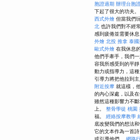
胞證過期
辦理台胞
下起了很大的功夫
西式外燴
但當我們玩
北
也許我們對不經常
感到疲倦並需要休息
外燴
北投 推拿
泰國
歐式外燴
在我休息
他們手牽手，我們
容我所感受到的平靜
動力或指導力，這種
引導力將把他拉到
附近按摩
就這樣，他
的內心深處，以及在
雖然這種影響力不斷
上。
整骨學徒
桃園
福。
經絡按摩教學
底改變我們的想法
它的文本作為一首詩
或引導他們。
網路