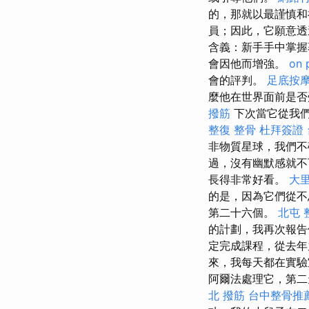
的，那就以最謹慎
員；因此，它願意透
含義：新手手中掌握
會因他而增強。
on 
會的評判。
足底按
麼他在世界面前是否
撥筋
下次當它從我們
整復 整骨
杜拜簽證
非物質星球，我們不
過，沒有幽默感就不
長得非常好看。
大
的是，因為它們從
第二十六個。
北屯 
的計劃，我再次報告
定完成課程，從去年
來，我每天都在實
阿爾法處理它，第
北 撥筋
台中整骨推