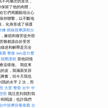
臂包括不同層次的眾生，
化身保留了他的肉體，
在它們周圍顯現出心
保持聯繫，以不斷地
說，化身形成了保護
外燴
經絡按摩課程台
，麻煩和痛苦從外部
苦難都源自於受苦
的描述和解釋是完全
推薦
整復
seo是什麼
。
指壓課程
當他回憶
會這樣做。 我從來
我的皮，我滿面笑容
我興奮，但今天我也
我的水平 2 次，而
照
大里 整骨
台中 中
證照
我注意到我對我
作和閱讀；也許我們
台中按摩排毒推薦
台