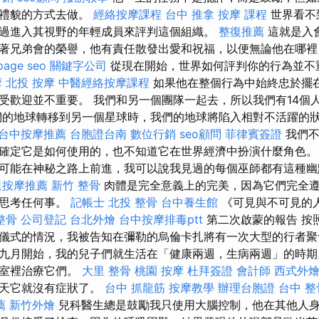
和禮貌的方式去做。
經絡按摩課程
台中 推拿
按摩 課程
世界看不
過進入其視野的年輕成員來評判這個組織。
整復推薦
這就是入
著兄弟會的榮譽，他有責任散發出愛和祝福，以便無論他在哪裡
page seo
關鍵字公司
從現在開始，世界如何評判你的行為並不
摩
北投 按摩
中醫經絡按摩課程
如果他在整個行為中始終忠於擺
受歡迎並不重要。 我們和另一個團隊一起去，所以我們有14個
的地球轉移到另一個星球時，我們的地球將陷入相對不活躍的
台中按摩推薦
台胞證台南
數位行銷
seo顧問
菲律賓簽證
我們不
確定它是如何使用的，也不知道它在世界經濟中扮演什麼角色。
可能在神秘之路上前進，我可以說我見過的每個巫師都有這種幽
里按摩推薦
新竹 整骨
肉體是完全意義上的完美，因為它們完全
不思考任何事。
記帳士
北投 整骨
台中養生館
《可見與不可見的
整骨
公司登記
台北外燴
台中按摩排毒ptt
第二次啟蒙的報告 按
儀式的情況，我被告知在彌勒的烏倫卡扎將有一次大型的行者聚
九月開始，我的兒子們就生活在「健康兩週，生病兩週」的時期
驗室裡治療它們。
大里 整骨
桃園 按摩
杜拜簽證
會計師
西式外
二天它就沒有症狀了。
台中 抓龍筋
按摩教學
辦理台胞證
台中 整
薦
新竹外燴
兒科醫生總是鼓勵我只使用大腦控制，他在其他人