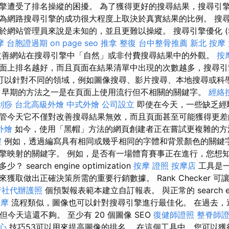
擎遭受了排名操縱的困擾。 為了獲得更好的搜尋結果，搜尋引
為網路搜尋引擎的成功很大程度上取決於真實結果的比例。 搜
網站管理員來說是未知的，並且更難以操縱。 搜尋引擎優化 (SE
摩
台胞證過期
on page seo
推拿 整復
台中整骨推薦
新北 按摩
善網站在搜尋引擎中「自然」或非付費搜尋結果中的外觀。
按
面上排名越好，而且頁面在結果清單中出現的次數越多，搜尋引
O可以針對不同的領域，例如圖像搜尋、影片搜尋、本地搜尋或科
 早期的方法之一是在頁面上使用流行但不相關的關鍵字。
經絡
刮痧
台北高級外燴
中式外燴
公司設立
即使在今天，一些缺乏經
管今天它不僅對改善搜尋結果無效，而且頁面甚至可能獲得更
外燴
如今，使用「黑帽」方法的網頁創建者正在嘗試更複雜的
程
例如，透過編寫具有相同或幾乎相同的字體和背景顏色的關鍵
擎映射的關鍵字。 例如，是否有一場體育賽事正在進行，您想
search engine optimization
按摩 證照
按摩店
工具是
獲取做出正確決策所需的重要行銷數據。 Rank Checker 可
行社代辦護照
個預製報表範本建立自訂報表。 與正常的 search engine
按摩
流程類似，圖像也可以針對搜尋引擎進行最佳化。 在過去，
但今天這還不夠。 至少有 20 個圖像 SEO
復健師證照
整脊師
心
技巧53可以用來提高圖像的排名。 在這個工具中，您可以獲