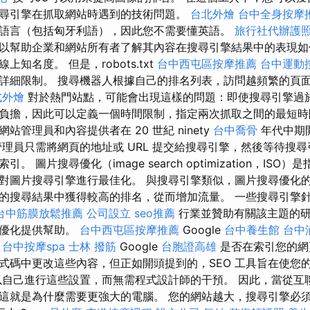
尋引擎在抓取網站時遇到的技術問題。
台北外燴
台中全身按摩
語言（包括匈牙利語），因此您不需要懂英語。
旅行社代辦護
以幫助企業和網站所有者了解其內容在搜尋引擎結果中的表現如
知名度。 但是，robots.txt
台中西屯區按摩推薦
台中運動
詳細限制。 搜尋機器人根據自己的排名列表，訪問越頻繁的頁
式外燴
對於熱門站點，可能會出現這樣的問題：即使搜尋引擎過
負擔，因此可以定義一個時間限制，指定兩次抓取之間的最短時
站管理員和內容提供者在 20 世紀 ninety
台中喬骨
年代中期
管理員只需將網頁的地址或 URL 提交給搜尋引擎，然後等待搜
 圖片搜尋優化（image search optimization，IS
對圖片搜尋引擎進行最佳化。 與搜尋引擎類似，圖片搜尋優化的
的搜尋結果中獲得較高的排名，從而增加流量。 一些搜尋引擎針
台中筋膜放鬆推薦
公司設立
seo推薦
行業並贊助有關該主題的研
佳優化提供幫助。
台中西屯區按摩推薦
Google
台中養生館
台中
道
台中按摩spa
士林 撥筋
Google
台胞證高雄
是否在索引您的網
式碼中更改這些內容，但正如開頭提到的，SEO 工具旨在使您
以自己進行這些設置，而無需程式設計師的干預。 因此，當從互
這就是為什麼需要更強大的電腦。 您的網站越大，搜尋引擎必