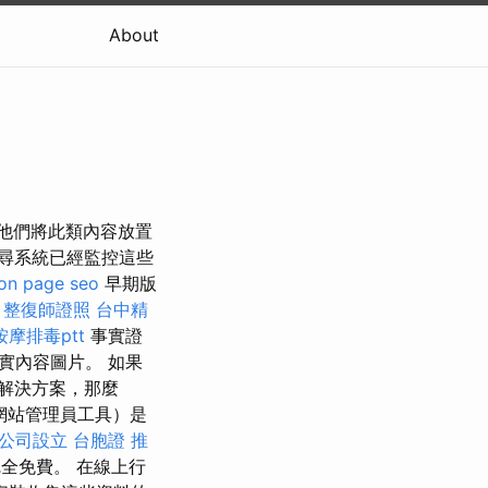
About
名 或者他們將此類內容放置
尋系統已經監控這些
on page seo
早期版
如
整復師證照
台中精
摩排毒ptt
事實證
實內容圖片。 如果
解決方案，那麼
gle 網站管理員工具）是
公司設立
台胞證
推
全免費。 在線上行