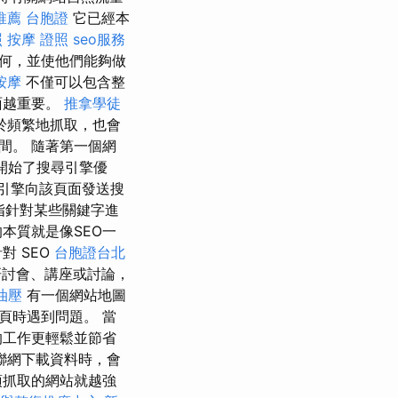
推薦
台胞證
它已經本
照
按摩 證照
seo服務
何，並使他們能夠做
按摩
不僅可以包含整
面越重要。
推拿學徒
於頻繁地抓取，也會
間。 隨著第一個網
開始了搜尋引擎優
尋引擎向該頁面發送搜
O）是指針對某些關鍵字進
本質就是像SEO一
對 SEO
台胞證台北
討會、講座或討論，
油壓
有一個網站地圖
頁時遇到問題。 當
的工作更輕鬆並節省
聯網下載資料時，會
須抓取的網站就越強