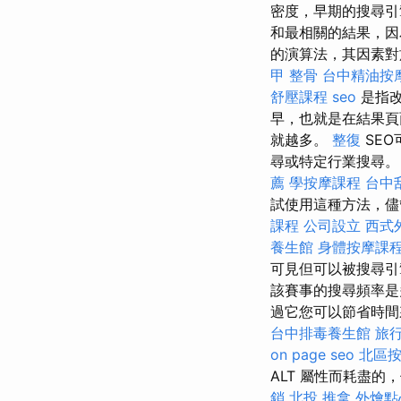
密度，早期的搜尋引
和最相關的結果，因
的演算法，其因素對於
甲 整骨
台中精油按
舒壓課程
seo
是指改
早，也就是在結果頁
就越多。
整復
SE
尋或特定行業搜尋。
薦
學按摩課程
台中
試使用這種方法，儘
課程
公司設立
西式
養生館
身體按摩課
可見但可以被搜尋引
該賽事的搜尋頻率是多少？ 
過它您可以節省時間來
台中排毒養生館
旅
on page seo
北區
ALT 屬性而耗盡的，
銷
北投 推拿
外燴點