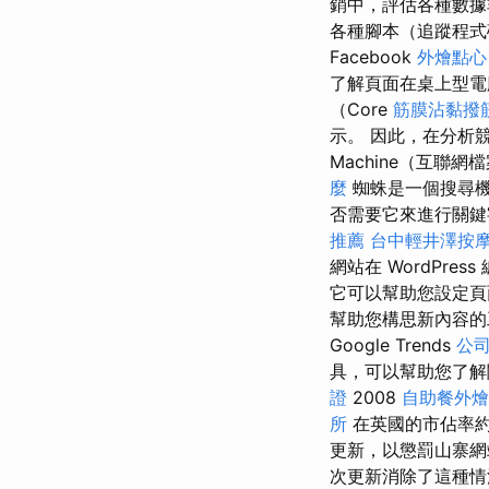
銷中，評估各種數據
各種腳本（追蹤程
Facebook
外燴點心
了解頁面在桌上型
（Core
筋膜沾黏撥
示。 因此，在分析
Machine（互聯網
麼
蜘蛛是一個搜尋機
否需要它來進行關鍵字研究和
推薦
台中輕井澤按
網站在 WordPress
它可以幫助您設定頁面
幫助您構思新內容的
Google Trends
公
具，可以幫助您了解關
證
2008
自助餐外燴
所
在英國的市佔率
更新，以懲罰山寨
次更新消除了這種情