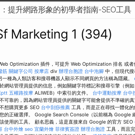
101：提升網路形象的初學者指南-SEO工具
 Sf Marketing 1 (394)
eb Optimization 插件，可提升 Web Optimization 排
撥筋
關鍵字公司
按摩店
div
辦理台胞證
台中泡腳
中，但現代搜
另一種為人類訪客和搜尋機器人顯示不同網頁的方法稱為隱藏。
於網站管理員提供的信息，例如關鍵字符標記和搜尋引擎（例
tt
五權路按摩
ALIWEB）中索引的文件。
台中運動按摩
台中按
不可靠的，因為網站管理員提供的關鍵字可能會提供不準確的真
不想購買更多 SEO
台中刮痧推薦
工具，而是正在尋找一體化的
er 是您的正確選擇。 Google Search Console（以前稱為 Goo
使用的工具。 顧名思義，這是直接來自 Google 的官方 SEO
容
台中外燴
seo
宜蘭外燴
菲律賓簽證
辦理台胞證
工具，而且完