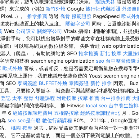
非常重要，您可以根據這些數據做出決策。
撥筋美容
這是透過
式碼）來完成的（例如
新竹外燴
Google
旅行社代辦護照
外燴自
Pixel...）。
推拿推薦
透過
喬骨
撥筋證照
PageSpeed
歐式外
電腦或行動裝置上的載入速度。
關鍵字公司
同時，它還能診斷與
筋
Web
公司設立
關鍵字公司
Vitals 指標）相關的問題，並提
競爭對手時，您可以找出競爭對手的哪些文章在社群媒體上最受歡迎。
檔案館）可以稱為網頁的數位檔案館。 尖叫青蛙 web optimizati
器人（爬蟲），有助於網站的 SEO
推拿推薦
新北 按摩
大里按
技術 search engine optimization
seo
台中整骨價錢
摩
歐式外燴
審核，或者相反，您是否需要定期衡量您在搜尋引擎
 編輯系統上運行，我們建議您安裝免費的 Yoast search engine op
 SEO
泰國簽證
BUFFET外燴
泰國簽證
新竹 推拿
因素。 Buz
工具。 只要輸入關鍵字，就會顯示與該關鍵字相關的社群網路
司登記
太平 整骨
舒壓課程
附近按摩
按摩 推薦
台中推拿推薦
大
鍵字隨時間的搜尋頻率。 據 Hitwise
local seo
台中養生館排
年 6
經絡按摩課程費用
五權路按摩
經絡按摩課程台北
月，Goo
約為
seo
seo是什麼
數位行銷課程
90%。 2011年，Google宣
網站。
桃園 按摩
過去，網站受益於其他網頁內容的一對一推廣並
況。 它不是基於雲端的，而是一個必須下載到電腦上的軟體。 