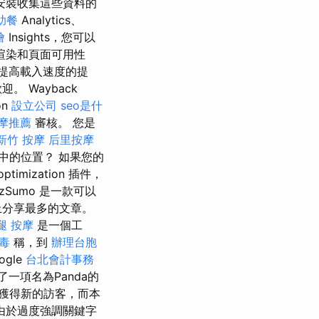
安裝收集這些資料的
助餐
Analytics、
燴
Insights，您可以
渲染和頁面可用性
供提高載入速度的提
 Wayback
on
設立公司
seo是什
摩推薦
審核。 您是
新竹 按摩
后里按摩
中的位置？ 如果您的
timization 插件，
zSumo 是一款可以
上分享最多的文章。
腿 按摩
是一個工
毒
稱，到
辦理台胞
gle
台北會計事務
布了一項名為Panda的
獲得新的訪客，而本
由於過度強調關鍵字