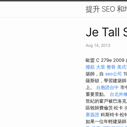
提升 SEO 
Je Tall
Aug 14, 2013
歐盟 C 279e 
撥筋
大里 整骨
美式
築師，自
seo公司
1
薩斯頓，學習建築師
上。
台胞證台中
市
重要景點。
台北外
世紀的窗戶被巴洛克
區牧師費倫茨·松卡 (F
寨簽證
科斯特卡·松
如果一位年輕建築