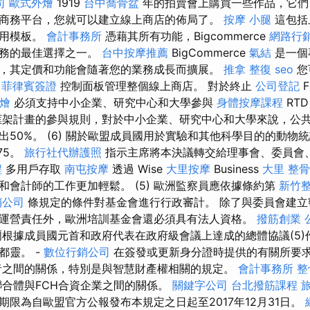
司
歐式外燴
1919
台中喬骨盆
年的拍賣會上購買一些作品，它們
商務平台，您就可以建立線上商店的佈局了。
按摩 小腿
這包括
通用模板。
會計事務所
憑藉其所有功能，Bigcommerce
網路行
業務的最佳選擇之一。
台中按摩推薦
BigCommerce
氣結
是一個
，其定價和功能會隨著您的業務成長而擴展。
推拿 整復
seo
您
y
菲律賓簽證
控制面板管理整個線上商店。 對於終止
公司登記
F
燴
必須支持中小企業、研究中心和大學參與
身體按摩課程
RT
架計畫的參與規則，對於中小企業、研究中心和大學來說，公
出50%。 (6) 關於歐盟成員國用於實驗和其他科學目的的動物
675。
旅行社代辦護照
指示主席將本決議轉交給理事會、委員會
程
多用戶存取
南屯按摩
透過 Wise
大里按摩
Business
大里 整骨
和會計師的工作更加輕鬆。 (5) 歐洲監察員應依據條約第
新竹
銷公司
條規定的條件對基金會進行行政審計。 除了與委員會建立
運營責任外，歐洲培訓基金會還必須具有法人資格。
撥筋創業
塞爾根據成員國元首和政府代表在政府級會議上達成的總體協議(5
都靈。 -
數位行銷公司
在簽發或更新身分證時提供的有關所要
者之間的關係，特別是與智慧財產權相關的規定。
會計事務所
整
合體與FCH合資企業之間的關係。
關鍵字公司
台北撥筋課程
期限為自歐盟官方公報發布本規定之日起至2017年12月31日。