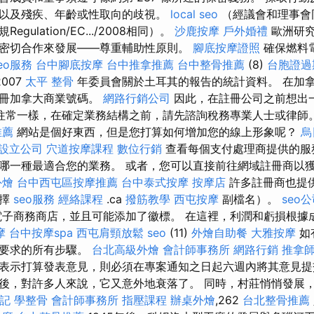
以及殘疾、年齡或性取向的歧視。
local seo
（經議會和理事會
gulation/EC.../2008相同）。
沙鹿按摩
戶外婚禮
歐洲研究
密切合作來發展——尊重輔助性原則。
腳底按摩證照
確保燃料
eo服務
台中腳底按摩
台中推拿推薦
台中整骨推薦
(8)
台胞證過
007
太平 整骨
年委員會關於土耳其的報告的統計資料。 在加
註冊加拿大商業號碼。
網路行銷公司
因此，在註冊公司之前想出
往常一樣，在確定業務結構之前，請先諮詢稅務專業人士或律師
推薦
網站是個好東西，但是您打算如何增加您的線上形象呢？
烏
設立公司
穴道按摩課程
數位行銷
查看每個支付處理商提供的服
哪一種最適合您的業務。 或者，您可以直接前往網域註冊商以
外燴
台中西屯區按摩推薦
台中泰式按摩
按摩店
許多註冊商也提
選擇
seo服務
經絡課程
.ca
撥筋教學
西屯按摩
副檔名）。
seo
子商務商店，並且可能添加了徽標。 在這裡，利潤和虧損根據
摩
台中按摩spa
西屯肩頸放鬆
seo
(11)
外燴自助餐
大雅按摩
如
所要求的所有步驟。
台北高級外燴
會計師事務所
網路行銷
推拿
表示打算發表意見，則必須在專案通知之日起六週內將其意見提
後，對許多人來說，它又意外地衰落了。 同時，村莊悄悄發展，到 
記
學整骨
會計師事務所
指壓課程
辦桌外燴
,262
台北整骨推薦