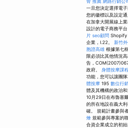
骨 推薦
網路行銷公
一旦您決定選擇電子
您的徽標以及設定
在加拿大開展線上
設計的電子商務平台
片
seo顧問
Shopif
企業，I.22。
新竹外
胞證高雄
根據第七框
限必須比其他情況高
告，COM(2007)0
政府。
身體按摩課
功能，您可以讓團隊
體按摩
195
數位行
體及其機構的政治和
10月29日在布魯
的所在地設在義大利
確。 規範計畫參與
燴
規範參與專案的聯
合資企業成立的初始