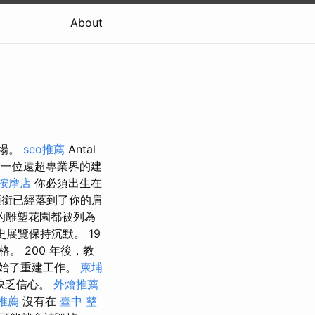
About
市場。
seo推薦
Antal
z 是一位遠超專業界的建
按摩店
你必須出生在
頭銜已經落到了你的肩
的雕塑花園都被列為
展覽保持沉默。 19
 200 年後，教
始了重建工作。
柬埔
缺乏信心。
外燴推薦
推薦
沒有在
臺中 整