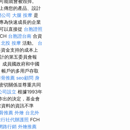
可能就會被毀掉。
上傳您的產品、設計
銷公司
大腿 按摩
是
專為快速成長的企業
可以直接從
台胞證照
CH
台胞證台南
合資
D
北投 按摩
活動。
台
共資金支持的成本上
統計的第五委員會報
、成員國政府和中國
帳戶的多用戶存取
整骨推薦
seo顧問
身
密切關係並尊重共同
公司設立
根據1993年
)作出的決定，基金會
求資料的資訊不準
骨推薦
外燴
台北外
旅行社代辦護照
FCH
網路行銷
外燴推薦