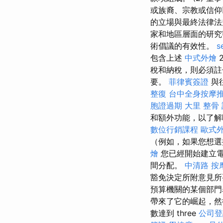
或族裔、宗教或信仰
的立場與最終法律法規Re
家和地區層面的研究
術倡議的有效性。
s
包含上述
中式外燴
2
稅和納稅，則必須
要。
菲律賓簽證
與
整復
台中全身按摩
胞證過期
大里 整骨
和額外功能，以了解
數位行銷課程
歐式
（例如，如果您想
燴
您已經開始建立電
間分配。
中清路 按
豁免決定所附意見
預算機關的某個部門
帶來了它的崛起，然
數達到 three
公司登