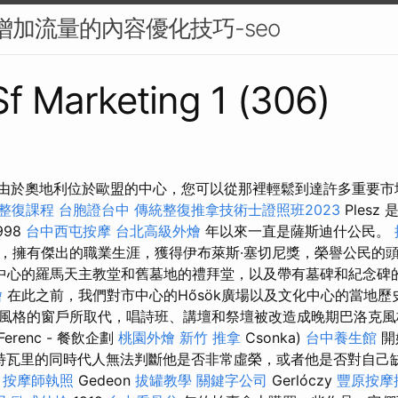
和增加流量的內容優化技巧-seo
 Sf Marketing 1 (306)
2009 由於奧地利位於歐盟的中心，您可以從那裡輕鬆到達許多重要
整復課程
台胞證台中
傳統整復推拿技術士證照班2023
Ples
998
台中西屯按摩
台北高級外燴
年以來一直是薩斯迪什公民。
，擁有傑出的職業生涯，獲得伊布萊斯·塞切尼獎，榮譽公民的
中心的羅馬天主教堂和舊墓地的禮拜堂，以及帶有墓碑和紀念碑
燴
在此之前，我們對市中心的Hősök廣場以及文化中心的當地歷史
風格的窗戶所取代，唱詩班、講壇和祭壇被改造成晚期巴洛克風格。
erenc - 餐飲企劃
桃園外燴
新竹 推拿
Csonka)
台中養生館
開
特瓦里的同時代人無法判斷他是否非常虛榮，或者他是否對自己
師
按摩師執照
Gedeon
拔罐教學
關鍵字公司
Gerlóczy
豐原按摩