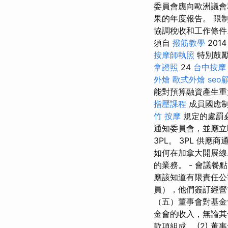
委員會應向歐洲議
果的年度報告。 限
協調稅收和工作條件。
須自
撥筋教學
201
按摩師執照
特別鼓勵
拿證照
24
台中按摩
外燴
歐式外燴
seo
能對預算融資產生重
指壓課程
成員國應制
竹 按摩
規定的處罰
通知委員會，並應立
3PL。 3PL 供
如何在加拿大開展線
的業務。 - 會議
應該知道有限責任公
員），他們簽訂經營
（五）董事會對基金
金會的收入，無論其
款項組成。 (2) 