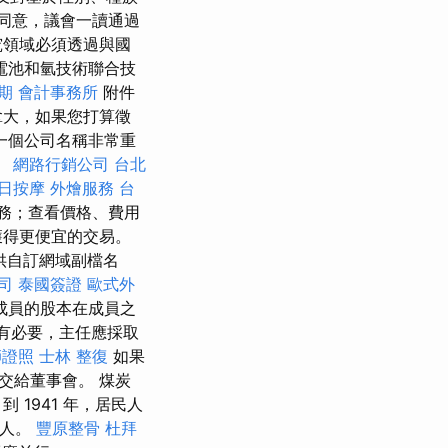
同意，議會一讀通過
領域必須透過與國
電池和氫技術聯合技
期
會計事務所
附件
拿大，如果您打算徵
一個公司名稱非常重
。
網路行銷公司
台北
日按摩
外燴服務
台
務；查看價格、費用
獲得更便宜的交易。
供自訂網域副檔名
公司
泰國簽證
歐式外
成員的股本在成員之
有必要，主任應採取
師證照
士林 整復
如果
交給董事會。 煤炭
1941 年，居民人
人。
豐原整骨
杜拜