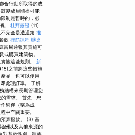
聯合行動所取得的成
是鼓勵成員國盡可能
的限制是暫時的，必
消。
杜拜簽證
(11)
但不完全是透過第
推
典餐飲
撥筋課程
辦桌
算當局通報其實施可
賃或購買建築物。
來實施這些規則。
新
15)之前將這些措施
送產品，也可以使用
立即處理訂單。 了解
務結構來長期管理您
我的需求。 首先，您
合作夥伴（稱為成
過程中至關重要。
撥款。 (3) 基
報酬以及其他來源的
動反對基於性別、種族