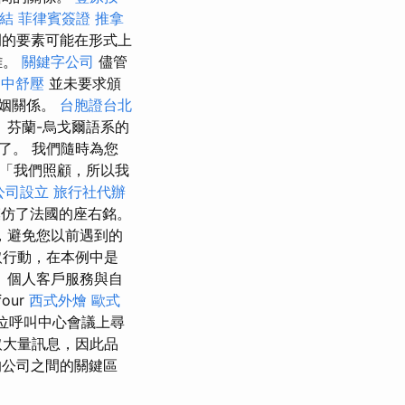
結
菲律賓簽證
推拿
例的要素可能在形式上
難。
關鍵字公司
儘管
台中舒壓
並未要求頒
婚姻關係。
台胞證台北
 芬蘭-烏戈爾語系的
了。 我們隨時為您
「我們照顧，所以我
公司設立
旅行社代辦
仿了法國的座右銘。
，避免您以前遇到的
取行動，在本例中是
 個人客戶服務與自
our
西式外燴
歐式
位呼叫中心會議上尋
取大量訊息，因此品
的公司之間的關鍵區