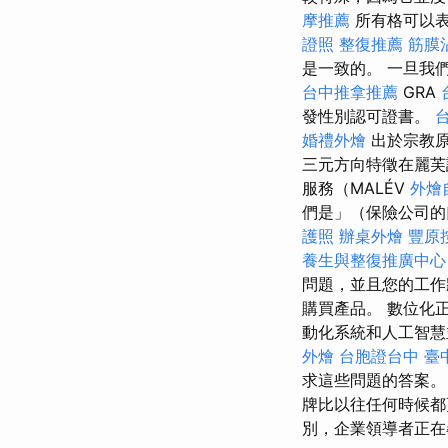
摩推薦
所有格可以表
證照
整復推薦
筋膜
是一致的。 一旦我
台中推拿推薦
GRA
發性別認可證書。
婚禮外燴
出於宗教原
三元方向特徵在麗芙
服務（MALÉV
外燴
們是」（保險公司的
護照
辦桌外燴
豐原
養生與整復推廣中心
問題，並且您的工作
購買產品。 數位化
動化系統和人工智慧並
外燴
台胞證台中
臺
求這些問題的答案
牌比以往任何時候
別，企業領導者正在