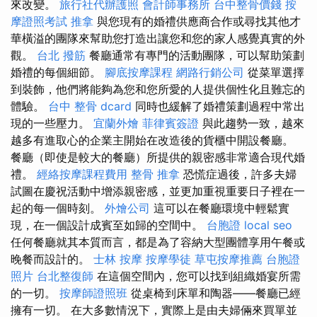
來改變。
旅行社代辦護照
會計師事務所
台中整骨價錢
按
摩證照考試
推拿
與您現有的婚禮供應商合作或尋找其他才
華橫溢的團隊來幫助您打造出讓您和您的家人感覺真實的外
觀。
台北 撥筋
餐廳通常有專門的活動團隊，可以幫助策劃
婚禮的每個細節。
腳底按摩課程
網路行銷公司
從菜單選擇
到裝飾，他們將能夠為您和您所愛的人提供個性化且難忘的
體驗。
台中 整骨 dcard
同時也緩解了婚禮策劃過程中常出
現的一些壓力。
宜蘭外燴
菲律賓簽證
與此趨勢一致，越來
越多有進取心的企業主開始在改造後的貨櫃中開設餐廳。
餐廳（即使是較大的餐廳）所提供的親密感非常適合現代婚
禮。
經絡按摩課程費用
整骨 推拿
恐慌症過後，許多夫婦
試圖在慶祝活動中增添親密感，並更加重視重要日子裡在一
起的每一個時刻。
外燴公司
這可以在餐廳環境中輕鬆實
現，在一個設計成賓至如歸的空間中。
台胞證
local seo
任何餐廳就其本質而言，都是為了容納大型團體享用午餐或
晚餐而設計的。
士林 按摩
按摩學徒
草屯按摩推薦
台胞證
照片
台北整復師
在這個空間內，您可以找到組織婚宴所需
的一切。
按摩師證照班
從桌椅到床單和陶器——餐廳已經
擁有一切。 在大多數情況下，實際上是由夫婦倆來買單並