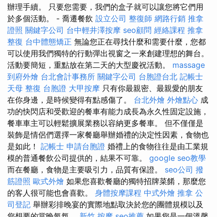
辦理手續。 只要您需要，我們的盒子就可以讓您將它們用
於多個活動。 - 喬遷餐飲
設立公司
整復師
網路行銷
推拿
證照
關鍵字公司
台中輕井澤按摩
seo顧問
經絡課程
推拿
整復
台中體態矯正
無論您正在尋找什麼和需要什麼，您都
可以使用我們獨特的行動彈出視窗之一來創建理想的舞台。
活動要簡短，重點放在第二天的大型慶祝活動。
massage
到府外燴
台北會計事務所
關鍵字公司
台胞證台北
記帳士
天母 整復
台胞證
大甲按摩
只有你最親密、最親愛的朋友
在你身邊，是時候變得有點感傷了。
台北外燴
外燴點心
成
功的快閃店和受歡迎的餐車有能力成長為永久性固定設施，
餐車車主可以輕鬆擴展業務以容納更多餐車。 但不僅僅是
裝飾是情侶們選擇一家餐廳舉辦婚禮的決定性因素，食物也
是如此！
記帳士
申請台胞證
婚禮上的食物往往是由工業規
模的普通餐飲公司提供的，結果不可靠。
google seo教學
而在餐廳，食物是主要吸引力，品質有保證。
seo公司
撥
筋證照
歐式外燴
如果您喜歡餐廳的獨特招牌菜餚，那麼您
的客人很可能也會喜歡。
身體按摩課程
中式外燴
推拿
公
司登記
舉辦彩排晚宴的實際地點取決於您的團體規模以及
您想要的當晚氣氛。
新竹 按摩
seo推薦
如果您是一個溫馨