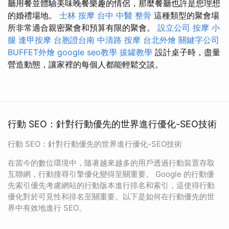
廳用餐並體驗美味晚餐樂趣的情侶，那麼餐廳也許是您理想
的婚禮場地。
士林 按摩
台中 中醫 整骨
這種類型的聚會場
所非常適合親密聚會和預算有限的聚會。
設立公司
按摩 小
腿
逢甲按摩
台胞證台南
中清路 按摩
台北外燴
關鍵字公司
BUFFET外燴
google seo教學
拔罐教學
設計桌子時，盡量
營造動態，讓家裡的每個人都能輕鬆交談。
行動 SEO：針對行動優先的世界進行優化-SEO技術
行動 SEO：針對行動優先的世界進行優化-SEO技術
在當今的數位環境中，隨著越來越多的用戶透過行動裝置存取
互聯網，行動搜尋引擎優化變得至關重要。 Google 的行動優
先索引優先考慮網站的行動版本進行排名和索引，這使得行動
優化對於可見性和排名至關重要。以下是如何在行動優先的世
界中有效地進行 SEO。