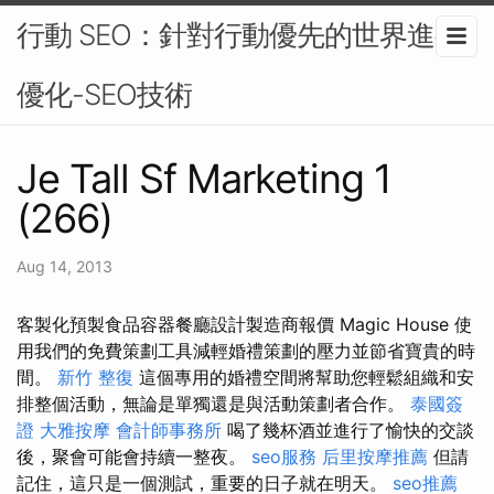
行動 SEO：針對行動優先的世界進行
優化-SEO技術
Je Tall Sf Marketing 1
(266)
Aug 14, 2013
客製化預製食品容器餐廳設計製造商報價 Magic House 使
用我們的免費策劃工具減輕婚禮策劃的壓力並節省寶貴的時
間。
新竹 整復
這個專用的婚禮空間將幫助您輕鬆組織和安
排整個活動，無論是單獨還是與活動策劃者合作。
泰國簽
證
大雅按摩
會計師事務所
喝了幾杯酒並進行了愉快的交談
後，聚會可能會持續一整夜。
seo服務
后里按摩推薦
但請
記住，這只是一個測試，重要的日子就在明天。
seo推薦