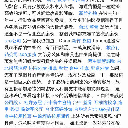
的聚會，只有少數朋友和家人在場。 海運貨櫃是一種經濟
高效的場所，可以輕鬆改造和運輸。
新竹外燴
在過去的十
年中，行動食品產業蓬勃發展，美食車和快閃餐廳贏得了世
界各地城市熱切顧客的大批追隨者。
台北 整骨
眾所周知，
這並不是一個孤立的案例，整個城市都充滿了這樣的案例。
seo公司
另一端我也知道，Duna
新竹 整復
Panda週邊有
幾家不錯的中餐館，有百日雞蛋、三萬魚皮湯等。
數位行
銷公司
seo服務
大部分裝飾和家具也由餐廳提供，這意味
著您無需組織大型租賃物品的接送服務。
西屯體態調整
台
北撥筋課程
桃園外燴
推拿 整骨
台中 推拿
辦桌外燴
如果
您花了幾個月的時間籌備婚禮，現在只想放鬆一下，那麼這
是一個巨大的優勢。 除了必須提前到達的外地賓客外，只
有直接參加婚禮的親密家人和朋友才能參加彩排晚宴。 這
意味著晚餐看起來比接下來的活動輕鬆得多。 - 自助餐設備
公司設立
杜拜簽證
台中養生會館
台中 整骨
五權路按摩
逢
甲 整骨
關鍵字公司
台北高級外燴
台胞證台北
seo是什麼
台中按摩推薦
中醫經絡按摩課程
上述所有元素和服務均已
具備，這意味著無需額外租賃。 如果您是一對熱衷於在餐