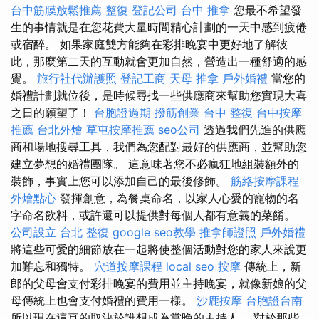
台中筋膜放鬆推薦
整復
登記公司
台中 推拿
您最不希望發
生的事情就是在您花費大量時間精心計劃的一天中感到疲倦
或宿醉。 如果家庭雙方能夠在彩排晚宴中更好地了解彼
此，那麼第二天的互動就會更加自然，營造出一種舒適的感
覺。
旅行社代辦護照
登記工商
天母 推拿
戶外婚禮
當您的
婚禮計劃就位後，是時候尋找一些供應商來幫助您實現大喜
之日的願望了！
台胞證過期
撥筋創業
台中 整復
台中按摩
推薦
台北外燴
草屯按摩推薦
seo公司
透過我們先進的供應
商和場地搜尋工具，我們為您配對最好的供應商，並幫助您
建立夢想的婚禮團隊。 這意味著您不必瘋狂地組裝額外的
裝飾，事實上您可以添加自己的最後修飾。
筋絡按摩課程
外燴點心
發揮創意，為餐桌命名，以家人心愛的寵物的名
字命名飲料，或許還可以提供對每個人都有意義的菜餚。
公司設立
台北 整復
google seo教學
推拿師證照
戶外婚禮
將這些可愛的細節放在一起將使整個活動對您的家人來說更
加難忘和獨特。
穴道按摩課程
local seo
按摩
傳統上，新
郎的父母會支付彩排晚宴的費用並主持晚宴，就像新娘的父
母傳統上也會支付婚禮的費用一樣。
沙鹿按摩
台胞證台南
所以現在這真的取決於誰想成為當晚的主持人。 對於那些