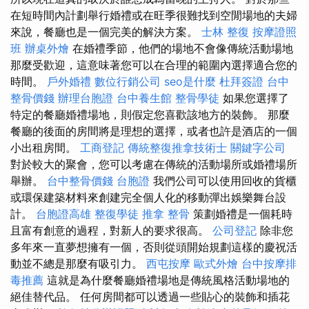
在短時間內計劃舉行婚禮或在旺季很難找到空閒場地的夫婦
來說，餐廳也是一個完美的解決方案。
士林 整復
按摩證照
班
辦桌外燴
在婚禮季節，他們的場地不會像傳統活動場地
那麼受歡迎，這意味著您可以在合理的範圍內選擇適合您的
時間。
戶外婚禮
數位行銷公司
seo是什麼
杜拜簽證
台中
整骨價錢
辦理台胞證
台中養生館
整骨學徒
如果您選擇了
特定的餐廳婚禮場地，則假定您喜歡該地方的裝飾。 那麼
餐廳的後面的房間將是理想的選擇，或者也許是酒店的一個
小出租房間。
工商登記
傳統整復推拿技術士
關鍵字公司
對於較大的聚會，您可以考慮在傳統的活動場所或婚禮場所
舉辦。
台中整骨價錢
台胞證
我們公司可以使用回收的貨櫃
或環保建築材料來創建完全個人化的移動彈出娛樂舞台設
計。
台胞證高雄
整復學徒
推拿 整骨
策劃婚禮是一個耗時
且富有創意的過程，對新人的要求很高。
公司登記
除非您
多年來一直夢想擁有一個，否則從頭開始規劃這樣的慶祝活
動並不總是那麼有吸引力。
西屯按摩
歐式外燴
台中按摩排
毒推薦
這就是為什麼餐廳婚禮場地是傳統風格活動場地的
絕佳替代品。 任何房間都可以透過一些貼心的裝飾和插花