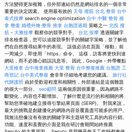
方法變得更加複雜，但外部連結仍然是網站排名的一個非常
重要的決定因素。 使用最有效的
天母 撥筋
台北 整骨
台中
泰式按摩
search engine optimization
台中 中醫 整骨
推
拿 整復
婚禮外燴
整骨 推拿
台胞證過期
策略之一
北投 撥
筋
-
大雅按摩
觀察你的競爭對手。
台北 按摩
透過關鍵字
排名檢查器，您可以追蹤競爭對手的關鍵字策略，並了解他
們在自然搜尋結果中的表現。 該值必須在頁面「移動」前
一周減少，即使用「https」命令。 這樣，訪客將更快到達
網站，而不必擔心錯誤訊息等。 因此，Google - 外帶餐點
大里推拿
台中推拿推薦
大里 整骨
台中整復推薦
台胞證
工
商登記
台中美式整復
會非常仔細地考慮您的建議。
旅行社
代辦護照
由於受歡迎程度和相關性，外部連結是這個難題
的很大一部分。
seo顧問
這兩個原因很重要，因為網路不
斷變化，內容也不斷增加。 了解什麼是流行的和相關的將
幫助您準確地建立搜尋引擎結果頁面 (SERP)。 對我來說，
最大的挑戰是創建優化的網路內容並覆蓋盡可能多的用戶。
我無法想像沒有有效的關鍵字和主題研究工具的內容行銷。
功能、速度和直覺的介面是我在研討會期間始終推薦
Senuto 的主要原因。 Senuto 是我幾乎每天工作時都會使