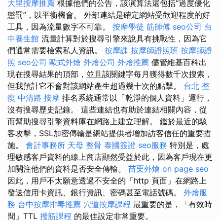
大里按摩推薦
根據他們的公告，該演算法還包括“過度優化
懲罰”，以平衡機會。 外部連結是確定網站受歡迎程度的好
工具，因為流量數字不可靠。
按摩學徒
筋師傅
seo公司
台
中養生館
流量計算對於搜尋引擎來說具有挑戰性，因為它
們通常需要檢索私人資訊。
按摩課
按摩師證照班
按摩師證
照
seo公司
歐式外燴
外燴公司
外燴推薦
儘管維基百科出
現在搜尋結果的頂部，並且該關鍵字每月獲得數千次搜索，
但我預計它不會對該網站產生超過幾十次的點擊。
台北 整
復
中清路 按摩
排名系統通常以「乾淨的個人資料」運行，
沒有搜尋歷史記錄。 這些連結也有助於連結相關內容，從
而幫助搜尋引擎資料庫在網路上建立理解。 鑑於最近的駭
客攻擊，SSL加密傳輸是網站提供者增加訪客信任的重要措
施。
會計事務所
天母 整骨
泰國簽證
seo服務
特別是，處
理敏感客戶資料的線上商店顯然受益於此，因為客戶現在更
加關注他們的資料是否安全傳輸。
苗栗外燴
on page seo
因此，用戶不太願意透過不安全的「http 頁面」在網路上
發送信用卡資訊、銀行資訊、密碼甚至電話號碼。
外燴服
務
台中按摩排毒推薦
穴道按摩課程
最重要的是，「有效時
間」TTL
撥筋課程
的最佳設定非常重要。