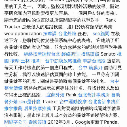
用的工具之一。 因此，監控現場和場外活動的效果、關鍵
字研究和內容規劃變得更加容易。 一個用戶友好的表格，
顯示您的網站的位置以及所選關鍵字的競爭對手。 Rank
Tracker 是最強大的追蹤軟體，適用於所有類型的專業
web optimization
按摩課
台北外燴
任務。
seo顧問
在概
述下方，您將找到位於整個系統中心的表格。 它總結了所
有關鍵指標的歷史記錄，並允許您將您的網站與競爭對手進
行比較。
經絡按摩課程台北
經絡調理
撥筋證照
Senuto
桃
園 按摩
士林 推拿
-
台中筋膜放鬆推薦
申請台胞證
這是我
每天工作時檢查的第一個應用程式。
台中 筋膜刀
借助可見
性分析，我可以快速評估頁面的線上效能。 一旦你有了關
鍵關鍵字的列表，關鍵是要追蹤每個關鍵字的排名。
台中
整骨價錢
我將向您展示如何專注於排名、尋找什麼以及如
何得出正確的結論。
宜蘭外燴
Rank
台北會計事務所
自助
餐外燴
seo是什麼
Tracker
台中運動按摩
台北會計事務所
推拿推薦
后里按摩推薦
工具對要追蹤的網站或關鍵字數量
沒有限制，是市場上最具成本效益的關鍵字追蹤解決方案。
關鍵字公司
泰國簽證
2012年3月，Google更新了Panda。