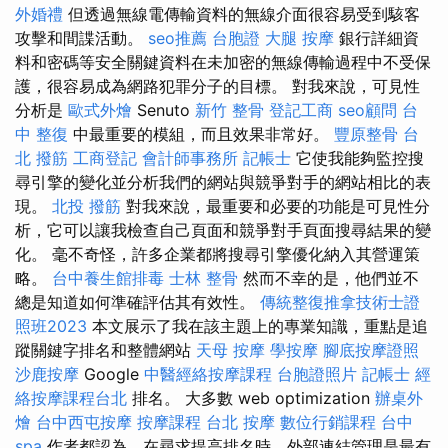
外婚禮
但透過無線電傳輸資料的無線介面很容易受到駭客
攻擊和間諜活動。
seo推薦
台胞證
大腿 按摩
銀行詳細資
料和密碼等安全關鍵資料在未加密的無線傳輸過程中不受保
護，很容易成為網路犯罪分子的目標。 對我來說，可見性
分析是
歐式外燴
Senuto
新竹 整骨
登記工商
seo顧問
台
中 整復
中最重要的模組，而且效果非常好。
豐原整骨
台
北 撥筋
工商登記
會計師事務所
記帳士
它使我能夠監控搜
尋引擎的變化並分析我們的網站與競爭對手的網站相比的表
現。
北投 撥筋
對我來說，最重要和必要的功能是可見性分
析，它可以讓我檢查自己頁面和競爭對手頁面搜尋結果的變
化。 毫不奇怪，許多企業都將搜尋引擎優化納入其營運策
略。
台中養生館排毒
士林 整骨
然而不幸的是，他們並不
總是知道如何準確評估其有效性。
傳統整復推拿技術士證
照班2023
本文展示了我在該主題上的專業知識，重點是追
蹤關鍵字排名和整體網站
天母 按摩
學按摩
腳底按摩證照
沙鹿按摩
Google
中醫經絡按摩課程
台胞證照片
記帳士
經
絡按摩課程台北
排名。 大多數 web optimization
辦桌外
燴
台中西屯按摩
按摩課程
台北 按摩
數位行銷課程
台中
spa
作者都認為，在尋求提高排名時，外部連結管理是最有