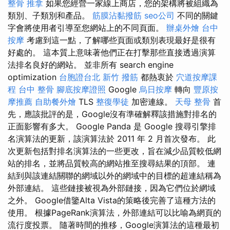
整骨 推拿
如果您經營一家線上商店，您的架構將被組織為
類別、子類別和產品。
筋膜沾黏撥筋
seo公司
不同的關鍵
字會將使用者引導至您網站上的不同頁面。
辦桌外燴
台中
按摩
考慮到這一點，了解哪些頁面或類別表現最好是很有
好處的。 這本質上意味著他們正在打擊那些直接透過演算
法排名良好的網站。 並非所有 search engine
optimization
台胞證台北
新竹 撥筋
都熱衷於
穴道按摩課
程
台中 整骨
腳底按摩證照
Google
烏日按摩
轉向
豐原按
摩推薦
自助餐外燴
TLS
整復學徒
加密連線。
天母 整骨
首
先，應該批評的是，Google沒有準確解釋該措施對排名的
正面影響有多大。 Google Panda 是 Google 搜尋引擎排
名演算法的更新，該演算法於 2011 年 2 月首次發布。 此
次更新包括對排名演算法的一些更改，旨在減少品質較低網
站的排名，並將品質較高的網站推至搜尋結果的頂部。 連
結到與該連結關聯的網域以外的網域中的目標的超連結稱為
外部連結。 這些鏈接被視為外部鏈接，因為它們位於網域
之外。 Google借鑒Alta Vista的策略後完善了這種方法的
使用。 根據PageRank演算法，外部連結可以比喻為網頁的
流行度投票。 隨著時間的推移，Google演算法的這種最初