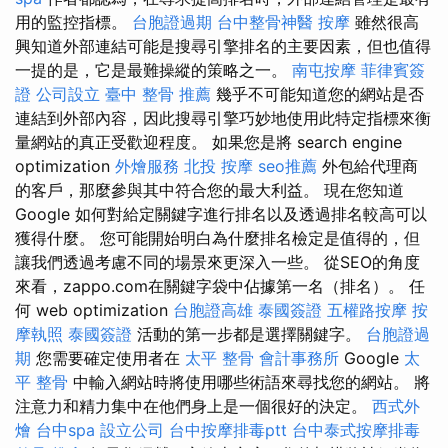
用的監控指標。
台胞證過期
台中整骨神醫
按摩
雖然很高
興知道外部連結可能是搜尋引擎排名的主要因素，但也值得
一提的是，它是最難操縱的策略之一。
南屯按摩
菲律賓簽
證
公司設立
臺中 整骨 推薦
幾乎不可能知道您的網站是否
連結到外部內容，因此搜尋引擎巧妙地使用此特定指標來衡
量網站的真正受歡迎程度。 如果您是將 search engine
optimization
外燴服務
北投 按摩
seo推薦
外包給代理商
的客戶，那麼參與其中符合您的最大利益。 現在您知道
Google 如何對給定關鍵字進行排名以及透過排名較高可以
獲得什麼。 您可能開始明白為什麼排名檢定是值得的，但
讓我們透過考慮不同的場景來更深入一些。 從SEO的角度
來看，zappo.com在關鍵字袋中佔據第一名（排名）。 任
何 web optimization
台胞證高雄
泰國簽證
五權路按摩
按
摩執照
泰國簽證
活動的第一步都是選擇關鍵字。
台胞證過
期
您需要確定使用者在
太平 整骨
會計事務所
Google
太
平 整骨
中輸入網站時將使用哪些術語來尋找您的網站。 將
注意力和精力集中在他們身上是一個很好的決定。
西式外
燴
台中spa
設立公司
台中按摩排毒ptt
台中泰式按摩排毒