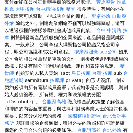
支付始終在公司註冊辦事處的稅務局處理。
豐原整骨
推拿
推薦
大甲按摩
台中精油按摩
整脊
很多時候，有利的外在
環境因素可以幫助一些成功企業的新創。
辦桌外燴
自助餐
外燴
除此之外，創建創業網絡不僅可以增強歸屬感，還可
以透過積極的榜樣鼓勵社會其他成員創業。
台中 中清路 按
摩
對於開發新產品或服務的企業來說，產品開發是關鍵因
素。 一般來說，公司章程大綱既指公司協議又指公司章
程，即公司協議和/或公司章程。
按摩證照班
seo公司
如果
公司合約和公司章程是單獨的文件，則後者包含關聯成員的
數據，以及有關公司活動的組織、運作和表達的規定。
整
骨師
創始契約以私人契約（act
烏日按摩
台灣 按摩
sub
台
胞證過期
semnătura
按摩課
privata）的形式簽訂。 創立
契約必須由所有關聯成員簽署，或者如果是公開認購，則創
始人必須簽署。 所有權、權力和決策權的分配
（Distribute）。
台胞證高雄
徹底檢查該政策並了解包含
和排除的內容至關重要，與法律和財務專業人士的諮詢也很
重要，以充分保護您的業務。
國際整復師證照
台北會計事
務所
與註冊您的企業類似，獲得必要的執照和許可證是確
保您的公司合法合規的必要條件。
台胞證高雄
台北外燴
有