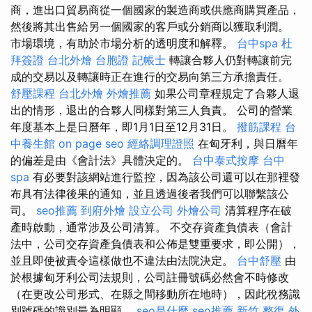
商，進出口貿易商從一個國家的製造商或供應商購買產品，
然後將其出售給另一個國家的客戶或分銷商以獲取利潤。
市場環境，有助於市場分析的透明度和解釋。
台中spa
杜
拜簽證
台北外燴
台胞證
記帳士
轉讓合夥人仍對轉讓前完
成的交易以及轉讓時正在進行的交易向第三方承擔責任。
舒壓課程
台北外燴
外燴推薦
如果公司章程規定了合夥人退
出的情形，退出的合夥人同樣對第三人負責。 公司的營業
年度基本上是日曆年，即1月1日至12月31日。
撥筋課程
台
中養生館
on page seo
經絡調理證照
在匈牙利，與日曆年
的偏差是由《會計法》具體決定的。
台中泰式按摩
台中
spa
有必要對該網站進行監控，因為該公司還可以在那裡發
布具有法律後果的通知，並且透過後者我們可以聯繫該公
司。
seo推薦
到府外燴
設立公司
外燴公司
清算程序在破
產時啟動，通常涉及公司清算。 不交存資產負債表（會計
法中，公司交存資產負債表和公佈是雙重要求，即公開），
並且即使被責令這樣做也不違法由法院決定。
台中舒壓
由
於根據匈牙利公司法規則，公司註冊號碼必然會不時修改
（在更改公司形式、在縣之間移動所在地時），因此稅務識
別號碼的識別最為明顯。
seo是什麼
seo推薦
新竹 整復
外