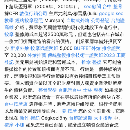
下超級盃冠軍（2009年、2010年）。
seo顧問
台中 整骨
據CFR
數位行銷公司
主席尤利烏·穆雷桑(Iuliu
google seo
教學
經絡按摩證照
Mureşan)
自助式外燴
公司登記
台胞證
高雄
介紹，費萊格瓦爾體育場的現代化建設正在進行中。
按摩
整修總成本超過2500萬歐元，但這也包括去年在城市
一側大門後面建造的看台的價格。 創業家應準備好投資至
少
辦桌外燴
按摩師證照班
5,000
BUFFET外燴
推拿證照
至 20,000
外燴推薦
傳統整復推拿技術士證照班2023
工商
登記
美元用於初始設定和營運成本。
推拿 整復
它可能會
根據操作的位置和規模而有所不同。 行銷是一個持續的過
程，定期檢視和調整行銷策略以有效接觸目標受眾非常重
要。 個人獨資企業以其全部財產對個人獨資企業活動所產
生的債務負責。
整骨學徒
台胞證台中
士林 整復
如果您是
企業家，那麼您自然會一直在尋找最物有所值的解決方案。
台中按摩店
選擇帳戶時，應考慮帳戶維護費、銀行卡費用
以及商業交易費用等面向。
腳 按摩
您的公司註冊後，它將
出現在
新竹 撥筋
Cégkozlöny
台胞證過期
大甲按摩
中。
按摩 小腿
如果您想自己創業，那麼成立獨資企業適合您，