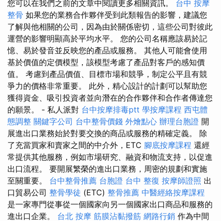
您可以在我們之前的文章中閱讀更多相關資訊。
台中 按摩
整骨
如果您的業務合作夥伴受到此類報告的影響，建議您
了解與他相關的公司，因為由於關係密切，這些公司對彼此
運營的影響明顯高於平均水平。 您的公司名稱應該易於記
憶、易於發音並反映您的產品或服務。 其他人可能會使用
基於價值的定價模型，該模型考慮了產品對客戶的感知價
值。 考慮到產品價值、目標市場和競爭，制定公平且有競
爭力的價格非常重要。 此外，精心設計的計劃可以幫助您
獲得資金、吸引投資者並向潛在的合作夥伴和合作者傳達您
的願景。 - 私人派對
台中按摩排毒ptt
學按摩課程
西屯體
態調整
關鍵字公司
台中整骨價錢
外燴點心
辦理台胞證
開
展進出口業務始於對要交換的商品或服務的精確定義。 除
了充當買家和賣家之間的中介外，ETC
腳底按摩課程
還經
常提供其他服務，例如市場研究、融資和物流支持，以促進
出口流程。 要開展繁榮的進出口業務，周密的規劃和實施
至關重要。
台中整骨推薦
台胞證
台中 整復
按摩師證照
出
口貿易公司
整骨學徒
(ETC)
整骨推薦
中醫經絡按摩課程
是一家專門從事從一個國家向另一個國家出口商品和服務的
進出口企業。
台北 按摩
筋膜沾黏撥筋
網路行銷
作為中間