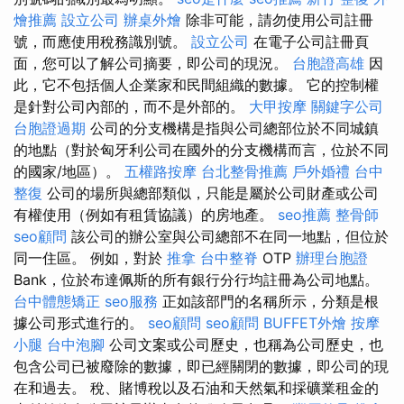
燴推薦
設立公司
辦桌外燴
除非可能，請勿使用公司註冊
號，而應使用稅務識別號。
設立公司
在電子公司註冊頁
面，您可以了解公司摘要，即公司的現況。
台胞證高雄
因
此，它不包括個人企業家和民間組織的數據。 它的控制權
是針對公司內部的，而不是外部的。
大甲按摩
關鍵字公司
台胞證過期
公司的分支機構是指與公司總部位於不同城鎮
的地點（對於匈牙利公司在國外的分支機構而言，位於不同
的國家/地區）。
五權路按摩
台北整骨推薦
戶外婚禮
台中
整復
公司的場所與總部類似，只能是屬於公司財產或公司
有權使用（例如有租賃協議）的房地產。
seo推薦
整骨師
seo顧問
該公司的辦公室與公司總部不在同一地點，但位於
同一住區。 例如，對於
推拿
台中整脊
OTP
辦理台胞證
Bank，位於布達佩斯的所有銀行分行均註冊為公司地點。
台中體態矯正
seo服務
正如該部門的名稱所示，分類是根
據公司形式進行的。
seo顧問
seo顧問
BUFFET外燴
按摩
小腿
台中泡腳
公司文案或公司歷史，也稱為公司歷史，也
包含公司已被廢除的數據，即已經關閉的數據，即公司的現
在和過去。 稅、賭博稅以及石油和天然氣和採礦業租金的