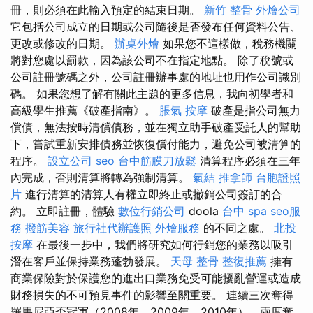
冊，則必須在此輸入預定的結束日期。
新竹 整骨
外燴公司
它包括公司成立的日期或公司隨後是否發布任何資料公告、
更改或修改的日期。
辦桌外燴
如果您不這樣做，稅務機關
將對您處以罰款，因為該公司不在指定地點。 除了稅號或
公司註冊號碼之外，公司註冊辦事處的地址也用作公司識別
碼。 如果您想了解有關此主題的更多信息，我向初學者和
高級學生推薦《破產指南》。
脹氣 按摩
破產是指公司無力
償債，無法按時清償債務，並在獨立助手破產受託人的幫助
下，嘗試重新安排債務並恢復償付能力，避免公司被清算的
程序。
設立公司
seo
台中筋膜刀放鬆
清算程序必須在三年
內完成，否則清算將轉為強制清算。
氣結
推拿師
台胞證照
片
進行清算的清算人有權立即終止或撤銷公司簽訂的合
約。 立即註冊，體驗
數位行銷公司
doola
台中 spa
seo服
務
撥筋美容
旅行社代辦護照
外燴服務
的不同之處。
北投
按摩
在最後一步中，我們將研究如何行銷您的業務以吸引
潛在客戶並保持業務蓬勃發展。
天母 整骨
整復推薦
擁有
商業保險對於保護您的進出口業務免受可能擾亂營運或造成
財務損失的不可預見事件的影響至關重要。 連續三次奪得
羅馬尼亞盃冠軍（2008年、2009年、2010年），兩度奪