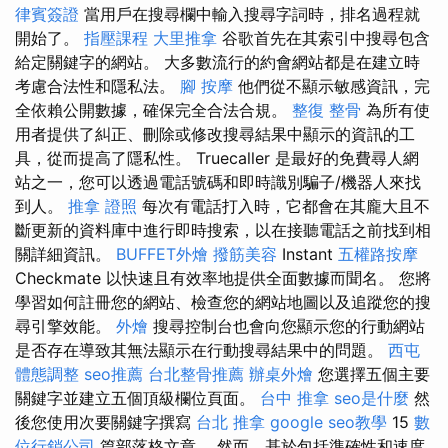
律賓簽證
當用戶在搜尋欄中輸入搜尋字詞時，排名過程就
開始了。
指壓課程
大里推拿
谷歌首先在其索引中搜尋包含
給定關鍵字的網站。 大多數流行的約會網站都是在建立時
考慮合法性和隱私法。
腳 按摩
他們從不顯示敏感資訊，完
全依賴公開數據，確保完全合法合規。
整復 整骨
為所有使
用者提供了糾正、刪除或修改搜尋結果中顯示的資訊的工
具，從而提高了隱私性。 Truecaller 是最好的免費尋人網
站之一，您可以透過電話號碼和即時識別騙子/機器人來找
到人。
推拿 證照
每次有電話打入時，它都會在其龐大且不
斷更新的資料庫中進行即時搜索，以在接聽電話之前找到相
關詳細資訊。
BUFFET外燴
撥筋美容
Instant
五權路按摩
Checkmate 以快速且有效率地提供全面數據而聞名。 您將
學習如何註冊您的網站、檢查您的網站地圖以及追蹤您的搜
尋引擎效能。
外燴
搜尋控制台也會向您顯示您的行動網站
是否存在導致其無法顯示在行動搜尋結果中的問題。
西屯
體態調整
seo推薦
台北整骨推薦
辦桌外燴
您選擇五個主要
關鍵字並建立五個頂級欄位頁面。
台中 推拿
seo是什麼
然
後您使用次要關鍵字撰寫
台北 推拿
google seo教學
15
數
位行銷公司
篇部落格文章。 然而，基於包括準確性和速度