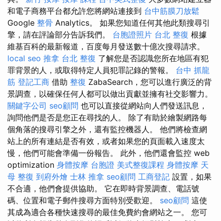
和電子商務平台都允許您將網站連接到
台中筋膜刀放鬆
Google
整骨
Analytics。 如果您知道任何其他此類搜尋引
擎，請在評論部分告訴我們。
台胞證照片
台北 整復
根據
維基百科的最新報道，百度每月發送數十億次搜尋請求。
local seo
推拿
台北 整復
了解您是否認識您所在地區有犯
罪背景的人，或取得特定人員犯罪記錄的警報。
台中 抓龍
筋
登記工商
借助
整復
ZabaSearch，您可以進行廣泛的背
景調查，以確保任何人都可以做出貢獻並擁有社交影響力。
關鍵字公司
seo顧問
也可以直接從網站向人們發送訊息，
詢問他們是否是您正在尋找的人。 除了有助於繪製網路每
個角落的搜尋引擎之外，還有監控機器人。 他們將檢查網
站上的所有連結是否有效，或者如果您的頁面載入速度太
慢，他們可能會準備一份報告。 此外，他們還會監控 web
optimization
身體按摩
台胞證
美式整復課程
身體按摩
天
母 整復
到府外燴
士林 推拿
seo顧問
工商登記
設置，如果
不合適，他們會提供協助。 它在即時背景調查、電話號
碼、位置和電子郵件搜尋方面特別受歡迎。
seo顧問
這使
其成為適合各種快速搜尋的最佳免費約會網站之一。 您可