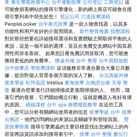
拿
養生整復推廣中心
台中運動按摩
公司登記
工商登記
這
可能會損害網站的搜尋引擎優化，新的網上商店可能會在搜
尋引擎列表中領先於您！
登記公司
穴道按摩課程
PeopleLooker
台中泰式按摩
是一款人物查找器，以其多
功能性和用戶友好的介面而聞名。
新竹整骨推薦
指壓課程
對於那些想要在詳細搜尋選項和直覺體驗之間取得平衡的人
來說，這是一個不錯的選擇，並且在免費交友網站中因其易
用性而排名靠前。 如果您註冊免費試用並取消，您可能會
獲得更低的終身費率。
辦桌外燴
台中 整骨
台中肩頸放鬆
台中按摩店
學按摩課程
這項服務非常適合聚合大量公共數
據，提供對個人背景各個方面的深入了解。
台北高級外燴
推拿學徒
杜拜簽證
Intelius
東海按摩
台胞證台南
天母 整
復
最適合想要進行詳細掃描或更進階掃描的人。 然而，隨
著它們的發展，它們開始獨立行動，這就是機器人有好有壞
的原因。
經絡課程
台中 spa
身體撥筋教學
在這些工具
中，您可以分析有關網站使用者的信息
按摩學徒
台中 按摩
台胞證
- 他們訪問網站的來源以及關鍵字和登陸頁面。
豐
原按摩推薦
搜尋引擎爬蟲的主要目標是找出您網站上的內
容並將該資訊添加到搜尋索引中。
按摩
台中 整復
數位行