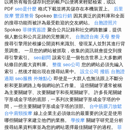
以將所有報告儲存到您的帳戶以便將來輕鬆檢索，或以
PDF
seo是什麼
格式下載並將其儲存在本機裝置上。
后里
按摩
豐原整骨
Spokeo
數位行銷
因其廣泛的資料庫和全面
的搜尋功能而被評為最受歡迎的交友網站。
台胞證照片
Spokeo
菲律賓簽證
聚合公共記錄和社交網路數據，提供
個人數位和公共足跡的完整圖片。
台胞證台南
天母 整骨
搜尋引擎用於根據公開資料來識別、發現某人並對其進行背
景調查。 一旦您的網站被抓取，收集的資訊就會提交到搜
尋引擎索引。
seo顧問
該索引是一個包含世界上大多數網
站條目的龐大資料庫。
整復
seo公司
您的網站必須先編入
索引，然後才能出現在搜尋結果中。
設立公司
撥筋
台胞證
過期
seo服務
外燴點心
即使是一大群人也無法跟上不斷分
析和更新網路上每個網站的工作量。 這些關鍵字通常被稱
為主要關鍵字、次要關鍵字和長尾關鍵字。 許多長尾關鍵
字形成金字塔的底部，一系列次要關鍵字形成金字塔的中
間，一些主要關鍵字形成金字塔的頂部。
台中筋膜刀放鬆
台中肩頸按摩
線上企業主必須做出的最重要的決定是使用
哪些關鍵字來建立他們的業務。
學按摩
關鍵字研究是分析
搜尋結果資料庫並為您的網站選擇最佳關鍵字的過程。
菲