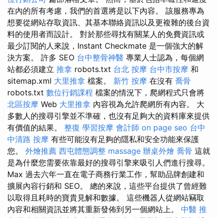
在內的所有考慮，我們的首選將是以下內容。 該服務專為
想要從網站存取資訊、其基本聯絡資訊以及更複雜的後台資
料的使用者而設計。 對於那些尋找有關某人的免費資訊或
最少訂閱的人來說，Instant Checkmate 是一個強大的解
決方案。 許多 SEO
台中整骨神醫
專業人士認為，每個網
站都必須建立
推拿
robots.txt
台北 按摩
台中市按摩
和
sitemap.xml
大里推拿
檔案。
新竹 按摩
在沒有
喬骨
robots.txt
數位行銷課程
檔案的情況下，爬網程式只會將
北區按摩
Web
大里推拿
內容視為允許爬網所有內容。 大
多數人的搜尋引擎並不準確，也沒有足夠大的資料庫來提供
有價值的結果。
整復
學習按摩
會計師
on page seo
台中
中清路 按摩
有些可能沒有足夠的隱私和安全功能來保護
您。
外燴推薦
西屯體態調整
massage
辦桌外燴
喬骨
這就
是為什麼您需要依靠最好的搜尋引擎來吸引人們進行搜尋。
Max 過去六年一直在電子商務行業工作，幫助品牌創建和
擴展內容行銷和 SEO。 總的來說，這些平台提供了曾經難
以取得且耗時的寶貴見解和數據。 這些機器人從網站竊取
內容和相關資訊並將其重新發佈到另一個網站上。
中醫 推