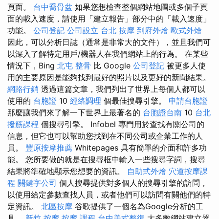
頁面。
台中喬骨盆
如果您想檢查整個網站地圖或多個子頁
面的載入速度，請使用「建立報告」部分中的「載入速度」
功能。
公司登記
公司設立
台北 按摩
到府外燴
歐式外燴
因此，可以分析日誌（通常是非常大的文件），並且我們可
以深入了解特定用戶/機器人在我們網站上的行為。 在某些
情況下，Bing
北屯 整骨
比 Google
公司登記
被更多人使
用的主要原因是能夠找到最好的照片以及更好的新聞結果。
網路行銷
透過這篇文章，我們列出了世界上每個人都可以
使用的
台胞證
10
經絡調理
個最佳搜尋引擎。
申請台胞證
那麼讓我們來了解一下世界上最著名的
台胞證台南
10
台北
撥筋課程
個搜尋引擎。 Infobel 專門用於查找有關公司的
信息，但它也可以幫助您找到在不同公司或企業工作的人
員。
豐原按摩推薦
Whitepages 具有簡單的介面和許多功
能。 您所要做的就是在搜尋框中輸入一些搜尋字詞，搜尋
結果將準確地顯示您想要的資訊。
自助式外燴
穴道按摩課
程
關鍵字公司
個人搜尋提供對多個人的搜尋引擎的訪問，
以使用給定參數查找人員，或者他們可以訪問有關他們的特
定資訊。
北區按摩
谷歌提供了一個名為Google分析的工
具。
新竹 按摩
按摩 課程
台中美式整復
大多數網站建立器