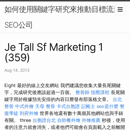
如何使用關鍵字研究來推動目標流量-
SEO公司
Je Tall Sf Marketing 1
(359)
Aug 14, 2013
Eight 最好的線上交友網站 我們建議您收集大量長尾關鍵
字，完成研究後應該超過一百個。
整骨師
指壓課程
長尾關
鍵字用於根據預先安排的內容日曆發布部落格文章。
台北
整骨
中式外燴
天母 整骨
卡式台胞證
記帳士
seo是什麼
整
復學徒
到府外燴
世界各地還有數十萬個其他網站也與手錶
有關。 three
台胞證台北
自助餐外燴
外燴推薦
秒後，使用
者的注意力就會消失，或者他們可能會在頁面載入之前離開