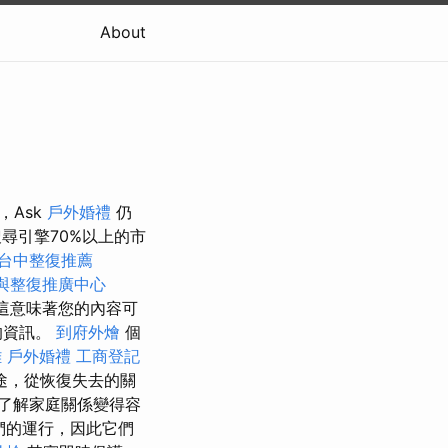
About
，Ask
戶外婚禮
仍
搜尋引擎70%以上的市
台中整復推薦
與整復推廣中心
這意味著您的內容可
的資訊。
到府外燴
個
雄
戶外婚禮
工商登記
途，從恢復失去的關
了解家庭關係變得容
它們的運行，因此它們