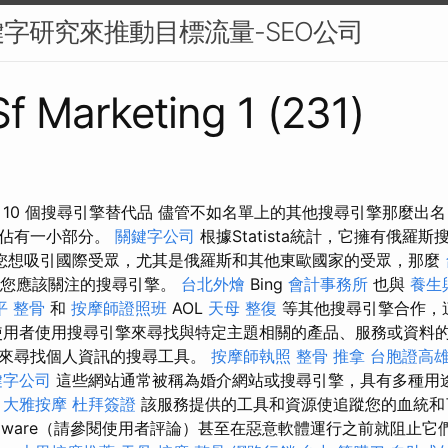
字研究來推動目標流量-SEO公司
Sf Marketing 1 (231)
10 個搜尋引擎替代品 儘管不如名單上的其他搜尋引擎那麼出名
中佔有一小部分。
關鍵字公司
根據Statista統計，它擁有俄羅斯
您想吸引國際受眾，尤其是俄羅斯和其他東歐國家的受眾，那麼
您應該關注的搜尋引擎。
台北外燴
Bing
會計事務所
也與
養生
平 整骨
和
按摩師證照班
AOL
天母 整復
等其他搜尋引擎合作，
使用者使用搜尋引擎來尋找與特定主題相關的產品、服務或資料
用來尋找個人資訊的搜尋工具。
按摩師執照
整骨 推拿
台胞證高
鍵字公司
這些網站通常被稱為婚介網站或搜尋引擎，具有多種用
。
大雅按摩
杜拜簽證
該服務提供的工具和資源使追蹤您的血統和
daware（請參閱使用者評論）甚至在惡意軟體運行之前就阻止