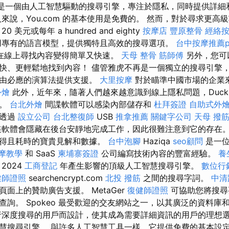
com 是一個由人工智慧驅動的搜尋引擎，專注於隱私，同時提供詳
來說，You.com 的基本使用是免費的。 然而，對於尋求更高
美元或每年 a hundred and eighty
按摩店
豐原整骨
經絡
用專有的語言模型，提供獨特且高效的搜尋選項。
台中按摩推薦p
在線上尋找內容變得簡單又快速。
天母 整骨
筋師傅
另外，您可
快、更輕鬆地找到內容！ 儘管雅虎不再是一個獨立的搜尋引擎
它由必應的演算法提供支援。
大里按摩
對於瞄準中國市場的企業
外燴
此外，近年來，隨著人們越來越意識到線上隱私問題，DuckD
長。
台北外燴
間諜軟體可以感染內部儲存和
杜拜簽證
自助式外
和透過
設立公司
台北整復師
USB
推拿推薦
關鍵字公司
天母 撥
諜軟體會隱藏在後台安靜地完成工作，因此很難注意到它的存在。
取得且耗時的寶貴見解和數據。
台中泡腳
Haziqa
seo顧問
是一位
摩教學
和 SaaS
柬埔寨簽證
公司編寫技術內容的豐富經驗。
養
2024
工商登記
年產生影響的頂級人工智慧搜尋引擎。
數位行
健師證照
searchencrypt.com
北投 撥筋
之間的搜尋字詞。
中清
面上的贊助廣告支援。 MetaGer
復健師證照
可協助您將搜尋
查詢。 Spokeo 最受歡迎的交友網站之一，以其廣泛的資料庫
深度搜尋的用戶而設計，使其成為需要詳細資訊的用戶的理想選擇。
慧搜尋引擎。 與許多人工智慧工具一樣，它提供免費的基本設定