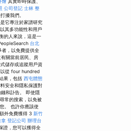
外燴
其實即時保護、
照
公司登記
士林 整
知打擾我們。
是它專注於家譜研究
以其多功能性和用戶
衡的人來說，這是一
PeopleSearch
台北
爭者，以免費提供全
取有關當前居民、房
何方式儲存或追蹤用戶資
our hundred
結果，包括
西屯體態
料安全和隱私保護對
錢和訃告。 即使隱
不尋常的搜索，以免被
解您。 也許你應該使
額外免費獲得 3
新竹
推拿
登記公司
辦理台
保證，您可以獲得全