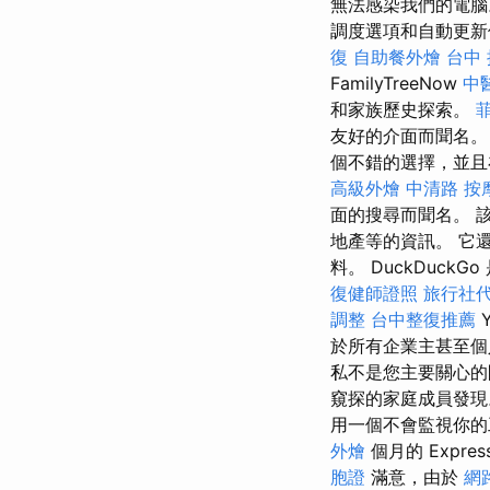
無法感染我們的電
調度選項和自動更
復
自助餐外燴
台中
FamilyTreeNow
中
和家族歷史探索。
友好的介面而聞名
個不錯的選擇，並且
高級外燴
中清路 按
面的搜尋而聞名。 
地產等的資訊。 它還
料。 DuckDuck
復健師證照
旅行社
調整
台中整復推薦
Y
於所有企業主甚至個
私不是您主要關心的
窺探的家庭成員發現。
用一個不會監視你的
外燴
個月的 Expres
胞證
滿意，由於
網