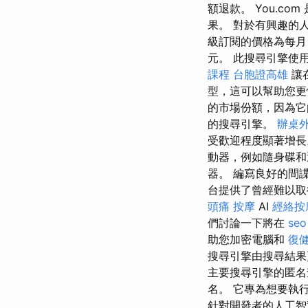
額退款。 You.
果。 對於有興趣的人
級訂閱的價格為每月 20 
元。 此搜尋引擎使
課程
台胞證高雄
讓
型，這可以幫助您更
的市場份額，因為
的搜尋引擎。
辦桌
受歡迎程度顯著增
動器，例如隨身碟
器。 編寫良好的間
台提供了曾經難以
頭痛 按摩
AI
經絡按
們討論一下將在
seo
助您加密電腦和
復
搜尋引擎由搜尋結果頁
主要搜尋引擎的匿名
名。 它專為想要執行
針對開發者的人工智