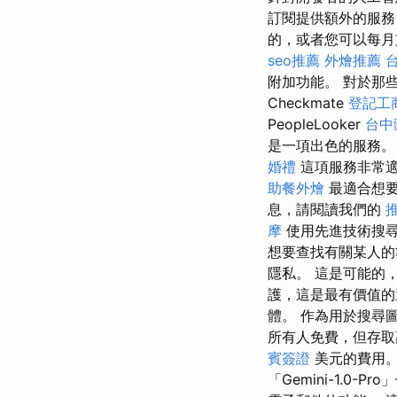
訂閱提供額外的服務
的，或者您可以每月支付
seo推薦
外燴推薦
附加功能。 對於那些
Checkmate
登記工
PeopleLooker
台中
是一項出色的服務
婚禮
這項服務非常適合
助餐外燴
最適合想
息，請閱讀我們的
摩
使用先進技術搜
想要查找有關某人的
隱私。 這是可能的，
護，這是最有價值的選
體。 作為用於搜尋
所有人免費，但存取高
賓簽證
美元的費用
「Gemini-1.