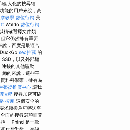
細和個人化的搜尋結
級功能的用戶來說，高
按摩教學
數位行銷
美
tt
Waldo
數位行銷
以精確選擇文件類
，但它仍然擁有重要
來說，百度是最適合
uckGo
seo推薦
的
燴
SSD，以及外部驅
筋
連接的其他驅動
 總的來說，這些平
資料科學家，擁有為
生整復推廣中心
讓我
銷課程
搜尋加密可協
路 按摩
這個安全的
要求轉換為可轉送至
和全面的搜尋選項而聞
 Phind 是一款
和付費升級。 高級