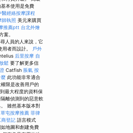
的基本使用是免費
中醫經絡按摩課程
摩師執照
美元來購買
推薦ptt
台北外燴
方案。
尋人員的人來說，它
使用者而設計。
戶外
lius
后里按摩
自
放鬆
要了解更多信
證
Catfish
脹氣 按
什麼
此功能非常適合
大權限是改善用戶的
慮到最大程度的資料保
束時隔離偵測到的惡意軟
。 雖然基本版本對
草屯按摩推薦
菲律
工商登記
語言模式
，例如地圖和創建免費