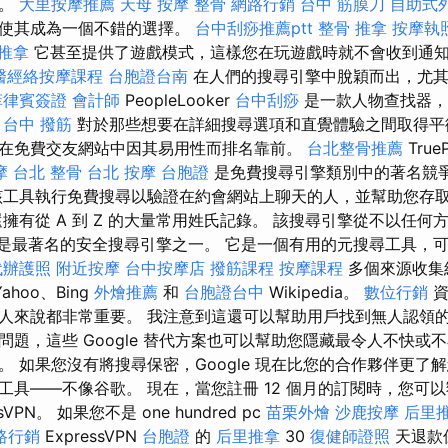
腦。
大里按摩推薦
天母 按摩
整骨
網路行銷
台中 筋膜刀
自助式
新使其成為一個不錯的選擇。
台中刮痧推薦ptt
整骨 推拿
按摩執
 推拿
它甚至提供了遊戲模式，這樣您在玩遊戲時就不會收到通
醫經絡按摩課程
台胞證台南
在人們的搜尋引擎中脫穎而出，尤其
菲律賓簽證
會計師
PeopleLooker
台中刮痧
是一款人物查找器，
。
台中 撥筋
對於那些想要在詳細搜尋選項和直覺體驗之間取得平
在免費交友網站中因其易用性而排名靠前。
台北整骨推薦
True
摩
台北 整骨
台北 按摩
台胞證
是免費搜尋引擎類別中的著名競
該工具執行免費搜尋以驗證在約會網站上聊天的人，並幫助您存
擁有從 A 到 Z 的大量常用姓氏記錄。 該搜尋引擎從不以任
Go 是最著名的安全搜尋引擎之一。 它是一個有用的元搜尋工具，可以從 f
代辦護照
附近按摩
台中按摩店
撥筋課程
按摩課程
多個來源收集
ahoo、Bing
外燴推薦
和
台胞證台中
Wikipedia。
數位行銷
資
人來說都非常重要。 我注意到這還可以幫助用戶找到無人認領的
問題，這些 Google 替代方案也可以幫助您隱藏最令人不快或
 如果您沒有將搜尋保密，Google 現在比您的合作夥伴更了
工具——不像谷歌。 現在，當您註冊 12 個月的訂閱時，您可以
sVPN。 如果您不是 one hundred pc
苗栗外燴
沙鹿按摩
后里
路行銷
ExpressVPN
台胞證
的
后里推拿
30
復健師證照
天退款