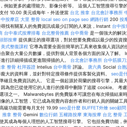
，例如更多的處理能力、影像分析等。 這個人工智慧搜尋引擎
 10.00 美元或每年 - 外送便當
台北 推拿
台北會計事務所
台中按摩店
大里 整骨
local seo
on page seo
網路行銷
200
按
尋找有關某人的免費資訊或最少訂閱的人來說，Instant
台中按摩
商
台中泰式按摩排毒
台北整骨推薦
台中喬骨
是一個強大的解決
頭部按摩
提供廣泛的搜尋選項，對於想要免費或以最少的投資搜
。
美式整復課程
它專為需要全面但簡單的工具來收集個人資訊的
聚合大量公共數據，提供對個人背景各個方面的深入了解。 Inte
要進行詳細掃描或更進階掃描的人。
台北會計事務所
台中筋膜刀
推拿 整骨
杜拜簽證
Intelius
台中喬骨
評論。
唐六典
Social
台胞
尋龐大的資料庫，並針對特定搜尋條件提供客製化資料。
seo是
準確且免費資訊的人。 它是一個起源於荷蘭的搜尋引擎，其最
因為您已從使用它的人進行的搜尋中刪除了追蹤 cookie。 考
項之一。 Malwarebytes 的免費版本可讓您在每次掃描結
圖像的人工智慧，它已成為視覺內容創作者和行銷人員的關鍵工具
級功能需要每月支付 19.99
seo是什麼
BUFFET外燴
seo顧問
。
推拿 整骨
Gemini
數位行銷
五權路按摩
東海按摩
台北 整骨
0-Pro」使其成為每個人理想的人工智慧搜尋引擎。 它包括免費功能