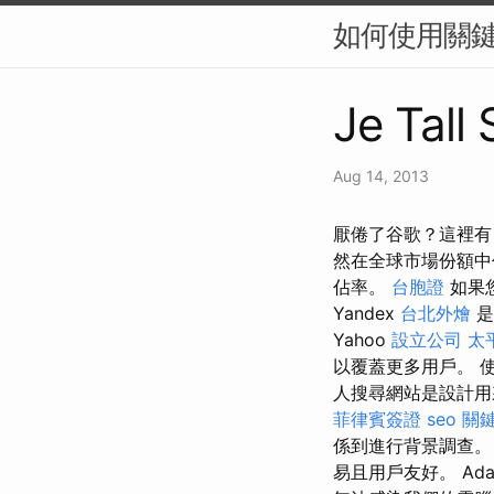
如何使用關鍵
Je Tall 
Aug 14, 2013
厭倦了谷歌？這裡有 
然在全球市場份額
佔率。
台胞證
如果
Yandex
台北外燴
是
Yahoo
設立公司
太
以覆蓋更多用戶。 
人搜尋網站是設計
菲律賓簽證
seo
關
係到進行背景調查
易且用戶友好。 A