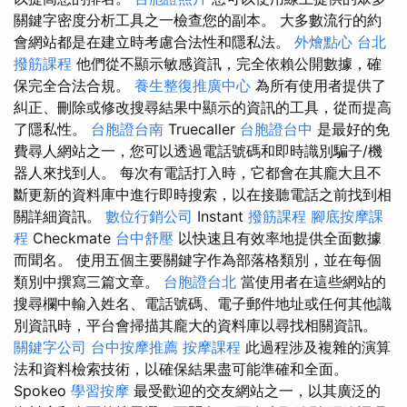
關鍵字密度分析工具之一檢查您的副本。 大多數流行的約
會網站都是在建立時考慮合法性和隱私法。
外燴點心
台北
撥筋課程
他們從不顯示敏感資訊，完全依賴公開數據，確
保完全合法合規。
養生整復推廣中心
為所有使用者提供了
糾正、刪除或修改搜尋結果中顯示的資訊的工具，從而提高
了隱私性。
台胞證台南
Truecaller
台胞證台中
是最好的免
費尋人網站之一，您可以透過電話號碼和即時識別騙子/機
器人來找到人。 每次有電話打入時，它都會在其龐大且不
斷更新的資料庫中進行即時搜索，以在接聽電話之前找到相
關詳細資訊。
數位行銷公司
Instant
撥筋課程
腳底按摩課
程
Checkmate
台中舒壓
以快速且有效率地提供全面數據
而聞名。 使用五個主要關鍵字作為部落格類別，並在每個
類別中撰寫三篇文章。
台胞證台北
當使用者在這些網站的
搜尋欄中輸入姓名、電話號碼、電子郵件地址或任何其他識
別資訊時，平台會掃描其龐大的資料庫以尋找相關資訊。
關鍵字公司
台中按摩推薦
按摩課程
此過程涉及複雜的演算
法和資料檢索技術，以確保結果盡可能準確和全面。
Spokeo
學習按摩
最受歡迎的交友網站之一，以其廣泛的