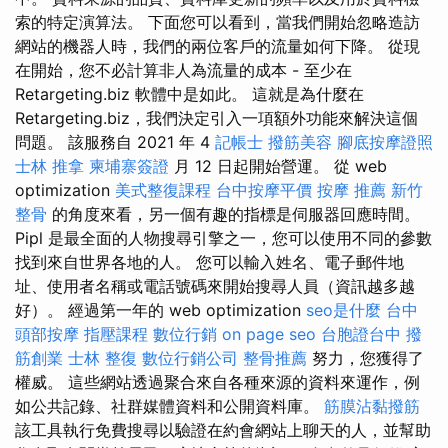
索的特定演算法。 下面您可以看到，當我們開始忽略造訪
網站的機器人時，我們的兩位客戶的流量如何下降。 從現
在開始，您不必計算非人為流量的成本 - 至少在
Retargeting.biz 軟體中是如此。 這就是為什麼在
Retargeting.biz，我們決定引入一項額外功能來解決這個
問題。 該服務自 2021 年 4
記帳士
撥筋美容
腳底按摩證照
士林 推拿
柬埔寨簽證
月 12 日起開始營運。 從 web
optimization
美式整復課程
台中按摩平價
按摩 推薦
新竹
整骨
的角度來看，另一個有趣的指標是伺服器回應時間。
Pipl 是最全面的人物搜尋引擎之一，您可以使用不同的參數
找到來自世界各地的人。 您可以輸入姓名、電子郵件地
址、使用者名稱或電話號碼來開始搜尋人員（資訊越多越
好）。 經過第一年的 web optimization
seo是什麼
台中
頭部按摩
指壓課程
數位行銷
on page seo
台胞證台中
撥
筋創業
士林 整復
數位行銷公司
整骨推薦
努力，您獲得了
權威。 這些網站透過聚合來自各種來源的資料來運作，例
如公共記錄、社群媒體資料和公開資料庫。
筋膜沾黏撥筋
該工具執行免費搜尋以驗證在約會網站上聊天的人，並幫助