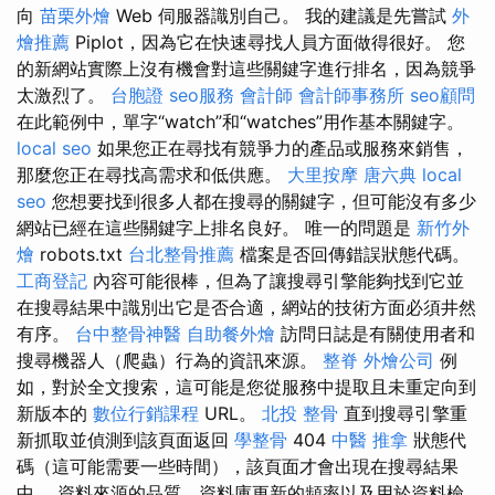
向
苗栗外燴
Web 伺服器識別自己。 我的建議是先嘗試
外
燴推薦
Piplot，因為它在快速尋找人員方面做得很好。 您
的新網站實際上沒有機會對這些關鍵字進行排名，因為競爭
太激烈了。
台胞證
seo服務
會計師
會計師事務所
seo顧問
在此範例中，單字“watch”和“watches”用作基本關鍵字。
local seo
如果您正在尋找有競爭力的產品或服務來銷售，
那麼您正在尋找高需求和低供應。
大里按摩
唐六典
local
seo
您想要找到很多人都在搜尋的關鍵字，但可能沒有多少
網站已經在這些關鍵字上排名良好。 唯一的問題是
新竹外
燴
robots.txt
台北整骨推薦
檔案是否回傳錯誤狀態代碼。
工商登記
內容可能很棒，但為了讓搜尋引擎能夠找到它並
在搜尋結果中識別出它是否合適，網站的技術方面必須井然
有序。
台中整骨神醫
自助餐外燴
訪問日誌是有關使用者和
搜尋機器人（爬蟲）行為的資訊來源。
整脊
外燴公司
例
如，對於全文搜索，這可能是您從服務中提取且未重定向到
新版本的
數位行銷課程
URL。
北投 整骨
直到搜尋引擎重
新抓取並偵測到該頁面返回
學整骨
404
中醫 推拿
狀態代
碼（這可能需要一些時間），該頁面才會出現在搜尋結果
中。 資料來源的品質、資料庫更新的頻率以及用於資料檢