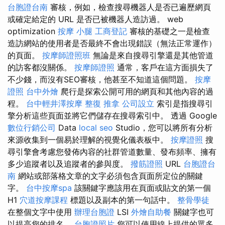
台胞證台南
審核，例如，檢查搜尋機器人是否已遍歷網頁
或確定給定的 URL 是否已被機器人造訪過。 web
optimization
按摩 小腿
工商登記
審核的基礎之一是檢查
造訪網站的使用者是否最終不會出現錯誤（無法正常運作）
的頁面。
按摩師證照班
無論是來自搜尋引擎還是其他管道
的訪客都沒關係。
按摩師證照
通常，客戶在這方面損失了
不少錢，而沒有SEO審核，他甚至不知道這個問題。
按摩
證照
台中外燴
爬行是探索公開可用的網頁和其他內容的過
程。
台中輕井澤按摩
整復 推拿
公司設立
索引是指搜尋引
擎分析這些頁面並將它們儲存在搜尋索引中。 透過 Google
數位行銷公司
Data
local seo
Studio，您可以將所有分析
來源收集到一個易於理解的視覺化儀表板中。
按摩證照
搜
尋引擎會考慮您發佈內容的社群管道數量、發布頻率、擁有
多少追蹤者以及追蹤者的參與度。
撥筋證照
URL
台胞證台
南
網站或部落格文章的文字必須包含頁面所定位的關鍵
字。
台中按摩spa
該關鍵字應該用在頁面或貼文的第一個
H1
穴道按摩課程
標題以及副本的第一句話中。
整骨學徒
在整個文字中使用
辦理台胞證
LSI
外燴自助餐
關鍵字也可
以提高您的排名。
台胞證照片
您可以使用線上提供的眾多