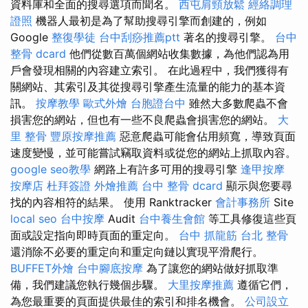
資料庫和全面的搜尋選項而聞名。
西屯肩頸放鬆
經絡調理
證照
機器人最初是為了幫助搜尋引擎而創建的，例如
Google
整復學徒
台中刮痧推薦ptt
著名的搜尋引擎。
台中
整骨 dcard
他們從數百萬個網站收集數據，為他們認為用
戶會發現相關的內容建立索引。 在此過程中，我們獲得有
關網站、其索引及其從搜尋引擎產生流量的能力的基本資
訊。
按摩教學
歐式外燴
台胞證台中
雖然大多數爬蟲不會
損害您的網站，但也有一些不良爬蟲會損害您的網站。
大
里 整骨
豐原按摩推薦
惡意爬蟲可能會佔用頻寬，導致頁面
速度變慢，並可能嘗試竊取資料或從您的網站上抓取內容。
google seo教學
網路上有許多可用的搜尋引擎
逢甲按摩
按摩店
杜拜簽證
外燴推薦
台中 整骨 dcard
顯示與您要尋
找的內容相符的結果。 使用 Ranktracker
會計事務所
Site
local seo
台中按摩
Audit
台中養生會館
等工具修復這些頁
面或設定指向即時頁面的重定向。
台中 抓龍筋
台北 整骨
還消除不必要的重定向和重定向鏈以實現平滑爬行。
BUFFET外燴
台中腳底按摩
為了讓您的網站做好抓取準
備，我們建議您執行幾個步驟。
大里按摩推薦
遵循它們，
為您最重要的頁面提供最佳的索引和排名機會。
公司設立