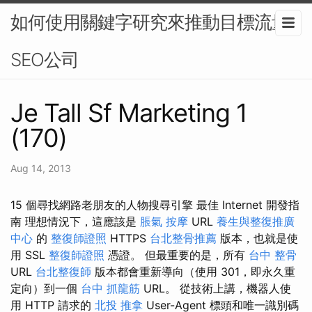
如何使用關鍵字研究來推動目標流量-
SEO公司
Je Tall Sf Marketing 1
(170)
Aug 14, 2013
15 個尋找網路老朋友的人物搜尋引擎 最佳 Internet 開發指
南 理想情況下，這應該是
脹氣 按摩
URL
養生與整復推廣
中心
的
整復師證照
HTTPS
台北整骨推薦
版本，也就是使
用 SSL
整復師證照
憑證。 但最重要的是，所有
台中 整骨
URL
台北整復師
版本都會重新導向（使用 301，即永久重
定向）到一個
台中 抓龍筋
URL。 從技術上講，機器人使
用 HTTP 請求的
北投 推拿
User-Agent 標頭和唯一識別碼