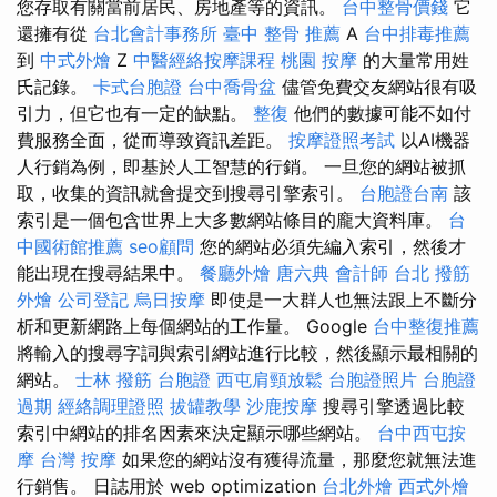
您存取有關當前居民、房地產等的資訊。
台中整骨價錢
它
還擁有從
台北會計事務所
臺中 整骨 推薦
A
台中排毒推薦
到
中式外燴
Z
中醫經絡按摩課程
桃園 按摩
的大量常用姓
氏記錄。
卡式台胞證
台中喬骨盆
儘管免費交友網站很有吸
引力，但它也有一定的缺點。
整復
他們的數據可能不如付
費服務全面，從而導致資訊差距。
按摩證照考試
以AI機器
人行銷為例，即基於人工智慧的行銷。 一旦您的網站被抓
取，收集的資訊就會提交到搜尋引擎索引。
台胞證台南
該
索引是一個包含世界上大多數網站條目的龐大資料庫。
台
中國術館推薦
seo顧問
您的網站必須先編入索引，然後才
能出現在搜尋結果中。
餐廳外燴
唐六典
會計師
台北 撥筋
外燴
公司登記
烏日按摩
即使是一大群人也無法跟上不斷分
析和更新網路上每個網站的工作量。 Google
台中整復推薦
將輸入的搜尋字詞與索引網站進行比較，然後顯示最相關的
網站。
士林 撥筋
台胞證
西屯肩頸放鬆
台胞證照片
台胞證
過期
經絡調理證照
拔罐教學
沙鹿按摩
搜尋引擎透過比較
索引中網站的排名因素來決定顯示哪些網站。
台中西屯按
摩
台灣 按摩
如果您的網站沒有獲得流量，那麼您就無法進
行銷售。 日誌用於 web optimization
台北外燴
西式外燴