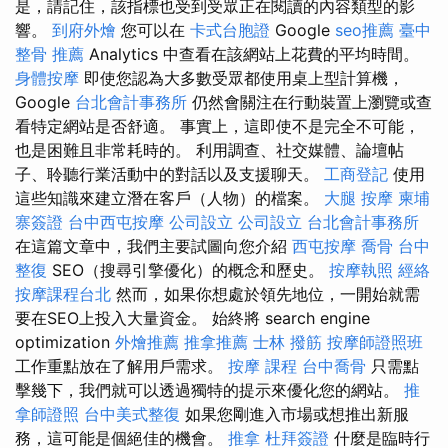
是，請記住，該指標也受到受眾正在閱讀的內容類型的影
響。
到府外燴
您可以在
卡式台胞證
Google
seo推薦
臺中
整骨 推薦
Analytics 中查看在該網站上花費的平均時間。
身體按摩
即使您認為大多數受眾都使用桌上型計算機，
Google
台北會計事務所
仍然會關注在行動裝置上瀏覽或查
看特定網站是否舒適。 事實上，這即使不是完全不可能，
也是困難且非常耗時的。 利用調查、社交媒體、論壇帖
子、聆聽行業活動中的對話以及支援聊天。
工商登記
使用
這些知識來建立潛在客戶（人物）的檔案。
大腿 按摩
柬埔
寨簽證
台中西屯按摩
公司設立
公司設立
台北會計事務所
在這篇文章中，我們主要試圖向您介紹
西屯按摩
喬骨
台中
整復
SEO（搜尋引擎優化）的概念和歷史。
按摩執照
經絡
按摩課程台北
然而，如果你想處於領先地位，一開始就需
要在SEO上投入大量資金。 始終將 search engine
optimization
外燴推薦
推拿推薦
士林 撥筋
按摩師證照班
工作重點放在了解用戶需求。
按摩 課程
台中喬骨
只需點
擊幾下，我們就可以透過獨特的提示來優化您的網站。
推
拿師證照
台中美式整復
如果您剛進入市場或想推出新服
務，這可能是個絕佳的機會。
推拿
杜拜簽證
什麼是臨時行