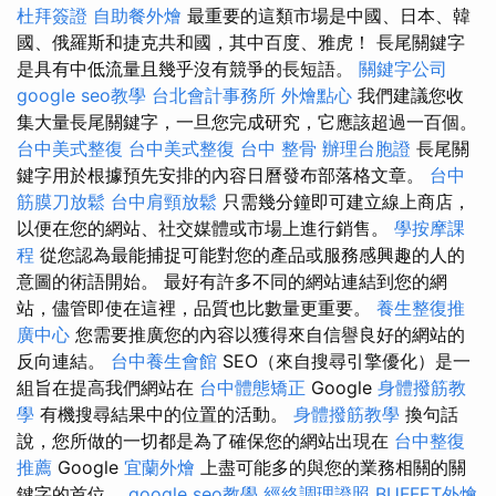
杜拜簽證
自助餐外燴
最重要的這類市場是中國、日本、韓
國、俄羅斯和捷克共和國，其中百度、雅虎！ 長尾關鍵字
是具有中低流量且幾乎沒有競爭的長短語。
關鍵字公司
google seo教學
台北會計事務所
外燴點心
我們建議您收
集大量長尾關鍵字，一旦您完成研究，它應該超過一百個。
台中美式整復
台中美式整復
台中 整骨
辦理台胞證
長尾關
鍵字用於根據預先安排的內容日曆發布部落格文章。
台中
筋膜刀放鬆
台中肩頸放鬆
只需幾分鐘即可建立線上商店，
以便在您的網站、社交媒體或市場上進行銷售。
學按摩課
程
從您認為最能捕捉可能對您的產品或服務感興趣的人的
意圖的術語開始。 最好有許多不同的網站連結到您的網
站，儘管即使在這裡，品質也比數量更重要。
養生整復推
廣中心
您需要推廣您的內容以獲得來自信譽良好的網站的
反向連結。
台中養生會館
SEO（來自搜尋引擎優化）是一
組旨在提高我們網站在
台中體態矯正
Google
身體撥筋教
學
有機搜尋結果中的位置的活動。
身體撥筋教學
換句話
說，您所做的一切都是為了確保您的網站出現在
台中整復
推薦
Google
宜蘭外燴
上盡可能多的與您的業務相關的關
鍵字的首位。
google seo教學
經絡調理證照
BUFFET外燴