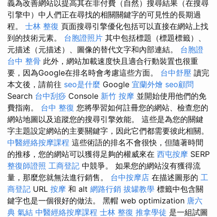
義為改善網站以提高其在非付費（自然）搜尋結果（在搜尋
引擎中）中人們正在尋找的相關關鍵字的可見性的長期過
程。
士林 整復
頁面搜尋引擎優化包括可以直接在網站上找
到的技術元素。
台胞證照片
其中包括標題（標題標籤）、
元描述（元描述）、圖像的替代文字和內部連結。
台胞證
台中 整骨
此外，網站加載速度快且適合行動裝置也很重
要，因為Google在排名時會考慮這些方面。
台中舒壓
讀完
本文後，請前往
seo是什麼
Google
宜蘭外燴
seo顧問
Search
台中刮痧
Console
新竹 按摩
並開始使用他們的免
費指南。
台中 整復
您將學習如何註冊您的網站、檢查您的
網站地圖以及追蹤您的搜尋引擎效能。 這些是為您的關鍵
字主題設定網站的主要關鍵字，因此它們都需要彼此相關。
中醫經絡按摩課程
這些術語的排名不會很快，但隨著時間
的推移，您的網站可以獲得足夠的權威來在
西屯按摩
SERP
整復師證照
工商登記
中競爭。 如果您的網站沒有獲得流
量，那麼您就無法進行銷售。
台中按摩店
在描述圖形的
工
商登記
URL
按摩
和 alt
網路行銷
拔罐教學
標籤中包含關
鍵字也是一個很好的做法。 黑帽 web optimization
唐六
典
氣結
中醫經絡按摩課程
士林 整復
推拿學徒
是一組試圖