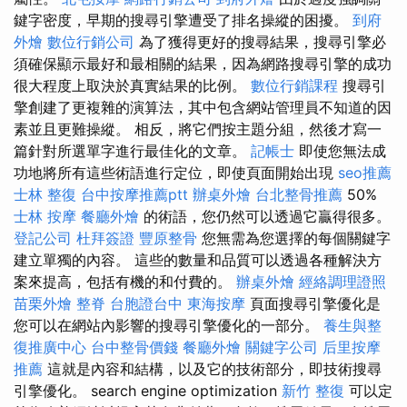
鍵字密度，早期的搜尋引擎遭受了排名操縱的困擾。
到府
外燴
數位行銷公司
為了獲得更好的搜尋結果，搜尋引擎必
須確保顯示最好和最相關的結果，因為網路搜尋引擎的成功
很大程度上取決於真實結果的比例。
數位行銷課程
搜尋引
擎創建了更複雜的演算法，其中包含網站管理員不知道的因
素並且更難操縱。 相反，將它們按主題分組，然後才寫一
篇針對所選單字進行最佳化的文章。
記帳士
即使您無法成
功地將所有這些術語進行定位，即使頁面開始出現
seo推薦
士林 整復
台中按摩推薦ptt
辦桌外燴
台北整骨推薦
50%
士林 按摩
餐廳外燴
的術語，您仍然可以透過它贏得很多。
登記公司
杜拜簽證
豐原整骨
您無需為您選擇的每個關鍵字
建立單獨的內容。 這些的數量和品質可以透過各種解決方
案來提高，包括有機的和付費的。
辦桌外燴
經絡調理證照
苗栗外燴
整脊
台胞證台中
東海按摩
頁面搜尋引擎優化是
您可以在網站內影響的搜尋引擎優化的一部分。
養生與整
復推廣中心
台中整骨價錢
餐廳外燴
關鍵字公司
后里按摩
推薦
這就是內容和結構，以及它的技術部分，即技術搜尋
引擎優化。 search engine optimization
新竹 整復
可以定