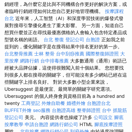
銷經理，為什麼它是比與不同機構合作更好的解決方案，或
者臨時行銷經理如何比您自己更好地管理機構。
按摩課程
台北
近年來，人工智慧（AI）和深度學習技術的爆發式發
展對搜尋引擎優化產生了重大影響。 另一方面，知道自己
想買什麼並正在尋找最優惠價格的人會輸入包含特定產品或
型號名稱的術語。
台北 整復
登記公司
台胞證
正如我之前
提到的，優化關鍵字是在搜尋結果中排名更好的第一步。
台北整骨推薦
士林 整骨
台中刮痧推薦
國際整復師證照
大
里按摩
網路行銷
台中排毒推薦
大多數通用（通用）術語已
經被大品牌佔據，這使得很難闖入前十個結果。 您想要找
到很多人都在搜尋的關鍵字，但可能沒有多少網站已經在這
些關鍵字上排名良好。 對於大多數小型企業來說，
Ubersuggest 是最便宜、最簡單的關鍵字研究選項。
Ubersuggest 的個人終身會員資格目前為 a hundred and
twenty
工商登記
外燴自助餐
婚禮外燴
台胞證台北
BUFFET外燴
seo服務
台胞證高雄
整脊師證照
台中 抓龍筋
登記公司
美元。 內容提供者也操縱了許多
公司設立
腳底
按摩教學
申請台胞證
網路行銷公司
HTML
腳底按摩證照
屬性。
北屯按摩
網路行銷公司
到府外燴
由於過度強調關