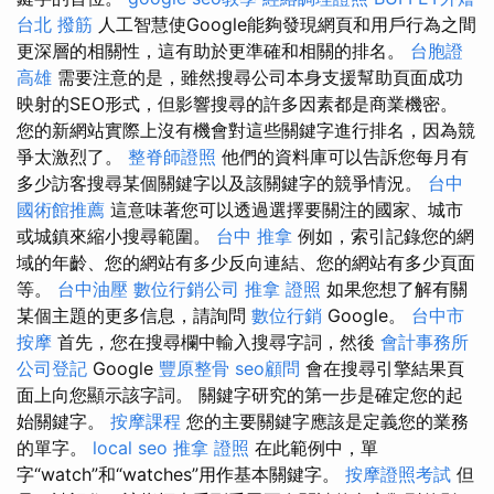
台北 撥筋
人工智慧使Google能夠發現網頁和用戶行為之間
更深層的相關性，這有助於更準確和相關的排名。
台胞證
高雄
需要注意的是，雖然搜尋公司本身支援幫助頁面成功
映射的SEO形式，但影響搜尋的許多因素都是商業機密。
您的新網站實際上沒有機會對這些關鍵字進行排名，因為競
爭太激烈了。
整脊師證照
他們的資料庫可以告訴您每月有
多少訪客搜尋某個關鍵字以及該關鍵字的競爭情況。
台中
國術館推薦
這意味著您可以透過選擇要關注的國家、城市
或城鎮來縮小搜尋範圍。
台中 推拿
例如，索引記錄您的網
域的年齡、您的網站有多少反向連結、您的網站有多少頁面
等。
台中油壓
數位行銷公司
推拿 證照
如果您想了解有關
某個主題的更多信息，請詢問
數位行銷
Google。
台中市
按摩
首先，您在搜尋欄中輸入搜尋字詞，然後
會計事務所
公司登記
Google
豐原整骨
seo顧問
會在搜尋引擎結果頁
面上向您顯示該字詞。 關鍵字研究的第一步是確定您的起
始關鍵字。
按摩課程
您的主要關鍵字應該是定義您的業務
的單字。
local seo
推拿 證照
在此範例中，單
字“watch”和“watches”用作基本關鍵字。
按摩證照考試
但