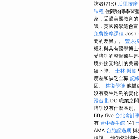
訪者(71%)
后里按摩
課程
住院醫師學習
家，受過美國教育的
議，英國醫學總會宣
免費按摩課程
Josh
間的差異」。
豐原
權利與具有醫學博士
受培訓的整骨醫生是
境外接受培訓的美國
續下降。
士林 撥筋
度差和缺乏全職
記
因。
整復學徒
他描
沒有發生足夠的變化
證台北
DO 職業之
培訓沒有什麼區別。
fifty five
台北會計
有
台中養生館
141
AMA
台胞證過期
與
歧視。 他仍然計劃