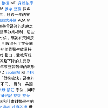
了
整復
MD
身體按摩
85
推拿 整復
個國
年，經過一年的審
自助式外燴
AOA 的
和整骨醫師的訓練之
 國際執業權利，這些
一封信，確認在美國接
可明確區分了在美國
療的整骨醫生數量持
vitz) 指出，受教育程
興趣下降的主要原
多年來整骨醫學的教學
MD
seo顧問
和
台胞
「對抗療法」醫生的
不同。 目前，美國
天母 撥筋
學位，同時
公司登記
整復 整骨
構和計畫對醫學生的
拿 整復
杜拜簽證
世