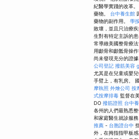
紀醫學實踐的改革。
藥物。
台中養生館
藥物的副作用。
學
敗壞，並且只治療疾病
生對有特定主訴的患
常導緻美國整骨療法
用顱骨和顱骶骨操作
尚未發現充分的證據表
公司登記
撥筋美容
尤其是在兒童或嬰兒
手臂上，有乳房。 國
摩執照
外燴公司
按
式按摩排毒
監督在美
DO
撥筋證照
台中養
各州的人們最熟悉
和家庭醫生就診服務。
推薦
-
台胞證台中
指
外，在拇指指甲板感染