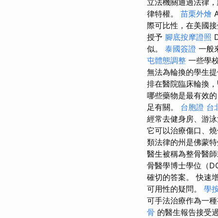
立法機關通過法律
律特權。
苗栗外燴
際可比性，在美國接
授予
腳底按摩證照
似。
泰國簽證
一般
屯體態調整
一些學校
無法為輪換的學生提
排在醫院臨床輪換，
哪些藥物是最有效
足有關。
台胞證
台
經常去健身房、游泳
它可以治療傷口、燒
類法律的州是佛蒙
醫生被稱為整骨醫
骨醫學博士學位（D
確切的答案。 快速
可用性的疑問。
學
可手法治療作為一種
骨
的醫生報告接受