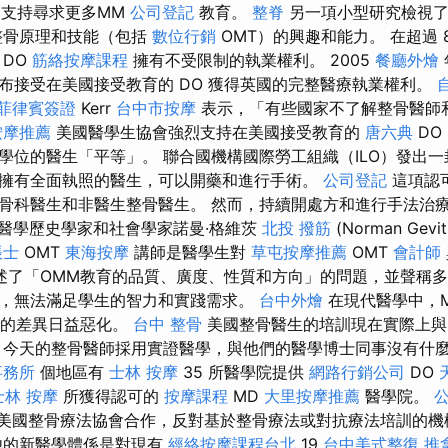
支持尋求更多MM
公司登記
教育。
整脊
另一項小型研究檢視
整骨原理和技能（包括
數位行銷
OMT）的興趣和能力。 在超過 
 DO
筋絡按摩課程
擁有不受限制的執業權利。 2005
餐廳外燴
布接受在美國接受教育的 DO 獲得英國的完整醫療執業權利。
菲律賓簽證
Kerr
台中市按摩
表示，「有些國家不了解整骨醫師
按摩推薦
美國醫學生協會強烈支持在美國接受教育的
唐六典
DO
學位的醫生「平等」。 聯合國機構國際勞工組織（ILO）發出
擁有全面執照的醫生，可以開藥和進行手術。
公司登記
這項認
骨科醫生和非醫生整骨醫生。 然而，持續開處方和進行手法治
醫學歷史學家和社會學家諾曼·格維茨
北投 撥筋
(Norman Ge
帳士
OMT
東海按摩
講師是醫學生對
草屯按摩推薦
OMT
會計師
述了「OMM教育的品質、廣度、性質和方向」的問題，並聲稱
，無法滿足學生的智力和實踐需求。
台中外燴
在現代醫學中，
間的差異日益惡化。
台中 整骨
美國整骨醫生的培訓現在實際上與
 今天的整骨醫師採用實證醫學，與他們的醫學博士同事沒有什麼
事務所
個地區有
士林 按摩
35 所醫學院提供
網路行銷公司
DO
士林 按摩
所獲得認可的
按摩課程
MD
大里按摩推薦
醫學院。
美國整骨療法協會合作，反對基於整骨療法或對抗療法培訓的機
他的新醫學體係是對現有
經絡按摩課程台北
19
台中美式整復
推