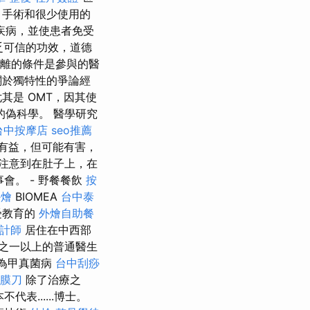
、手術和很少使用的
疾病，並使患者免受
乏可信的功效，道德
 分離的條件是參與的醫
關於獨特性的爭論經
其是 OMT，因其使
的偽科學。 醫學研究
台中按摩店
seo推薦
有益，但可能有害，
我注意到在肚子上，在
會。 - 野餐餐飲
按
外燴
BIOMEA
台中泰
受教育的
外燴自助餐
計師
居住在中西部
之一以上的普通醫生
稱為甲真菌病
台中刮痧
筋膜刀
除了治療之
表......博士。