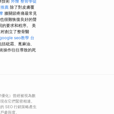
療技術
外燴
整骨學徒
摩推薦
除了對皮膚覆
摩
膝關節疼痛最常見
下，也很難恢復良好的聲
的要求和程序。 美
農村創立了整骨醫
google seo教學
台
包括砒霜、蓖麻油、
術操作往往導致的死
引擎優化）曾經被視為數
但現在它們緊密相連。
 SEO 行銷策略產生
用戶參與度。