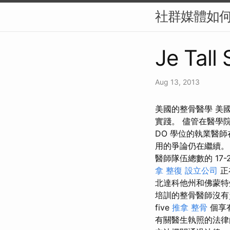
社群媒體如何影
Je Tall 
Aug 13, 2013
美國的整骨醫學 美國
實踐。 儘管在醫學
DO 學位的執業醫
用的爭論仍在繼續。
醫師隊伍總數的 17
拿 整復
設立公司
正
北達科他州和佛蒙
培訓的整骨醫師沒有資
five
推拿 整骨
個享
有關醫生執照的法律由