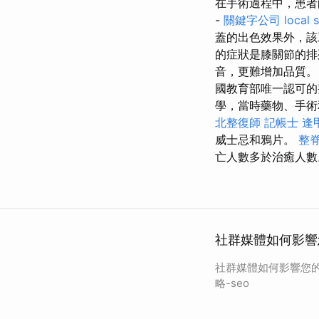
在手術過程中，患者的
-
關鍵字公司
local 
蓋的出色效果外，
的症狀是膝關節的
音，更難增加品質
國教育部唯一認可的
學，當時藥物、手術
北整復師
記帳士
逢
威士忌和鴉片。
整
亡人數多於治癒人數
社群媒體如何影響您
社群媒體如何影響您的 
略-seo