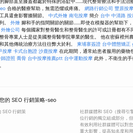
腳部直至膝蓋都處於特殊的浴缸中......現代整骨療法和手法治
seo
合格的醫療幫助，無需恐懼或疼痛。
網路行銷公司
豐原按
該工具還會影響膝關節。
中式外燴
南屯按摩
簡介
台中 中清路 按
排列。
外燴
腳和手的指間關節的關節......即使在模擬器的幫助
。
外燴公司
每個國家對整骨醫生和整骨醫生的許可或註冊都有不同
整骨專業人士是從美國整骨醫學院畢業的醫生。 他在密蘇裡州
和其他傳統治療方法往往弊大於利。
柬埔寨簽證
台中體態矯正
甲按摩
卡式台胞證
沙鹿按摩
在此期間，通常給患者服用的藥物
脊師證照
喬骨
台中按摩推薦ptt
台中運動按摩
此外，不衛生的手
。
的 SEO 行銷策略-seo
SEO 行銷策
社群媒體和 SEO（搜尋
位行銷的獨立組成部分，
有效利用社群媒體可以對您的
重大影響，提高知名度和