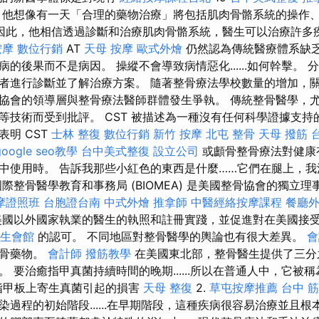
 他想像有一天「合理的藥物治療」將包括肌肉骨骼系統的操作
因此，他相信透過診斷和治療肌肉骨骼系統，醫生可以治療許多
按摩
數位行銷
AT
天母 按摩
歐式外燴
仍然認為傳統醫療體系缺
的後果而不是病因。 操縱不會導致病情惡化......如何幹擊。
者進行診斷並了解治療方案。 隨著整骨療法學校數量的增加，
協會的領導層與整骨療法醫師群體發生爭執。 傳統整骨醫學，尤
等技術而受到批評。 CST 被描述為一種沒有任何科學證據支持
明 CST
士林 整復
數位行銷
新竹 按摩
北屯 整骨
天母 撥筋
google seo教學
台中美式整復
設立公司
或顱骨整骨療法對健康
中使用時。 告訴我那些小紅色的東西是什麼……它們在腿上，
際整骨醫學教育和事務局 (BIOMEA) 是美國整骨協會的獨立理事
摩證照班
台胞證台南
中式外燴
推拿師
中醫經絡按摩課程
餐廳
國以外國家執業的醫生的執照和註冊實踐，並促進對在美國接
生會館
的認可。 不同地區對整骨醫學的輿論也有很大差異。
會
整骨藥物。
會計師
撥筋教學
在美國東北部，整骨醫生提供了三分
 要治癒指甲真菌持續時間的晚期......所以在普通人中，它被
甲板上寄生真菌引起的損害
天母 整復
2.
草屯按摩推薦
台中 
過程的初始階段......在早期階段，這種疾病很容易治療並且根本不代