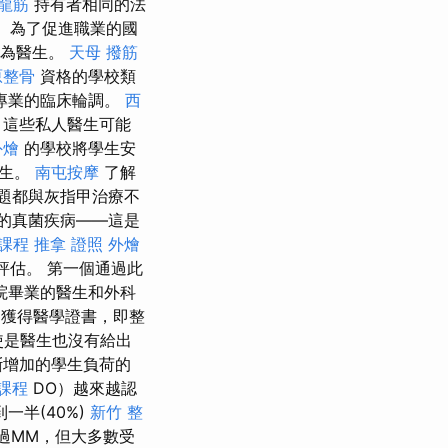
抓龍筋
持有者相同的法
 為了促進職業的國
類為醫生。
天母 撥筋
原整骨
資格的學校類
專業的臨床輪調。
西
，這些私人醫生可能
外燴
的學校將學生安
醫生。
南屯按摩
了解
問題都與灰指甲治療不
的真菌疾病——這是
課程
推拿 證照
外燴
評估。 第一個通過此
院畢業的醫生和外科
獲得醫學證書，即整
使是醫生也沒有給出
斷增加的學生負荷的
課程
DO）越來越認
一半(40%)
新竹 整
用過MM，但大多數受