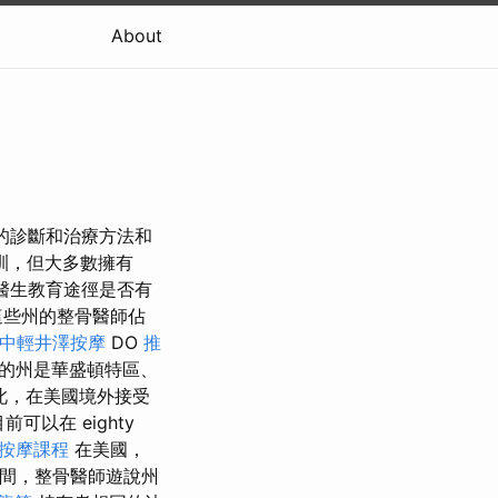
About
統的診斷和治療方法和
培訓，但大多數擁有
的醫生教育途徑是否有
這些州的整骨醫師佔
中輕井澤按摩
DO
推
的州是華盛頓特區、
因此，在美國境外接受
以在 eighty
按摩課程
在美國，
間，整骨醫師遊說州