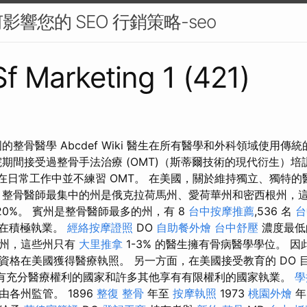
響您的 SEO 行銷策略-seo
Sf Marketing 1 (421)
的整骨醫學 Abcdef Wiki 醫生在所有醫學和外科領域使用傳
院期間接受過整骨手法治療 (OMT)（斯蒂爾技術的現代衍生）
師在日常工作中並不練習 OMT。 在美國，關於維持獨立、獨特
 整骨醫師最集中的州是俄克拉荷馬州、愛荷華州和密西根州，
-20%。 賓州是整骨醫師最多的州，有 8
台中按摩推薦
,536 名
台
在積極執業。
經絡按摩證照
DO
自助餐外燴
台中舒壓
濃度最低
特州，這些州只有
大里推拿
1-3% 的醫生擁有骨病醫學學位。 
格在美國獲得醫療執照。 另一方面，在美國接受教育的 DO 目前可
有充分醫療權利的國家和許多其他享有有限權利的國家執業。
學
各州監管。 1896
整復 整骨
年至
按摩執照
1973
桃園外燴
年