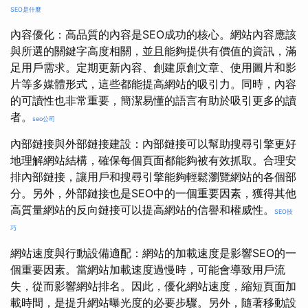
SEO是什麼
內容優化：高品質的內容是SEO成功的核心。網站內容應該
與所選的關鍵字高度相關，並且能夠提供有價值的資訊，滿
足用戶需求。定期更新內容、創建原創文章、使用圖片和影
片等多媒體形式，這些都能提高網站的吸引力。同時，內容
的可讀性也非常重要，簡潔易懂的語言有助於吸引更多的讀
者。
seo公司
內部鏈接與外部鏈接建設：內部鏈接可以幫助搜尋引擎更好
地理解網站結構，確保每個頁面都能夠被有效抓取。合理安
排內部鏈接，讓用戶和搜尋引擎能夠輕鬆瀏覽網站的各個部
分。另外，外部鏈接也是SEO中的一個重要因素，獲得其他
高質量網站的反向鏈接可以提高網站的信譽和權威性。
SEO技
巧
網站速度與行動設備適配：網站的加載速度是影響SEO的一
個重要因素。當網站加載速度過慢時，可能會導致用戶流
失，從而影響網站排名。因此，優化網站速度，縮短頁面加
載時間，是提升網站曝光度的必要步驟。另外，隨著移動設