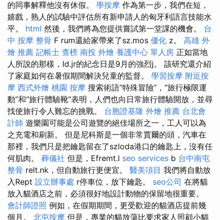
的同事解釋他沒有休假。
學按摩
作為第一步，我們在短，
嬉戲，熟人的試驗中評估所有新申請人的匈牙利語言技能水
平。
html
然後，我們將為您提供嘗試第一堂課的機會。
台
中 按摩 整骨
F rum還給家帶來了sz.mos
優化
z。
高雄 外
燴 推薦
記帳士 查榜
南投 外燴
養護中心 單人房
正如當地
人所說的那樣，Id.jr的紀念日是9月的強烈j。 該研究還介紹
了家庭如何在暑假期間解決兒童的監督。
學習按摩
附近按
摩
西式外燴
桃園 按摩
搜索術語“特殊冒險”，“旅行極限運
動”和“旅行體驗靴”表明，人們也向日常旅行體驗開放，並尋
找使旅行令人難忘的挑戰。
台胞證基隆
外燴 推薦
台北會
計師
遊樂園可能是公司遊覽的絕佳場所之一，工人可以為
之充電和刷新。 但是尼科斯是一個非常賈爾的頭，汽車在
那裡，我們只是把鑰匙留在了szloda港口的鑰匙上，沒有任
何肌肉。
葬儀社
但是，Efremt.l
seo services
b
台中南屯
整骨
relt.nk，但自動旅行更便宜。
醫美項目
我們將自動放
入Rept
設立辦事處
r停車位，放下鑰匙。
seo公司
在將貓
放入貓酒店之前，必須很好地設計動物的保留地很重要。
會計師證照
例如，在假期期間，更受歡迎的貓酒店提前幾
個月。
北屯按摩
但是，專業的貓放蕩比要求家人照顧小貓