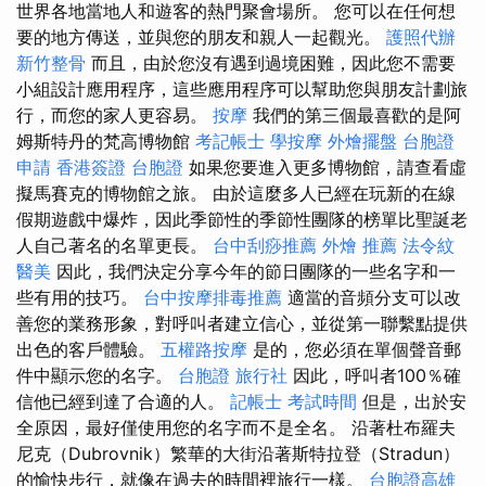
世界各地當地人和遊客的熱門聚會場所。 您可以在任何想
要的地方傳送，並與您的朋友和親人一起觀光。
護照代辦
新竹整骨
而且，由於您沒有遇到過境困難，因此您不需要
小組設計應用程序，這些應用程序可以幫助您與朋友計劃旅
行，而您的家人更容易。
按摩
我們的第三個最喜歡的是阿
姆斯特丹的梵高博物館
考記帳士
學按摩
外燴擺盤
台胞證
申請
香港簽證 台胞證
如果您要進入更多博物館，請查看虛
擬馬賽克的博物館之旅。 由於這麼多人已經在玩新的在線
假期遊戲中爆炸，因此季節性的季節性團隊的榜單比聖誕老
人自己著名的名單更長。
台中刮痧推薦
外燴 推薦
法令紋
醫美
因此，我們決定分享今年的節日團隊的一些名字和一
些有用的技巧。
台中按摩排毒推薦
適當的音頻分支可以改
善您的業務形象，對呼叫者建立信心，並從第一聯繫點提供
出色的客戶體驗。
五權路按摩
是的，您必須在單個聲音郵
件中顯示您的名字。
台胞證 旅行社
因此，呼叫者100％確
信他已經到達了合適的人。
記帳士 考試時間
但是，出於安
全原因，最好僅使用您的名字而不是全名。 沿著杜布羅夫
尼克（Dubrovnik）繁華的大街沿著斯特拉登（Stradun）
的愉快步行，就像在過去的時間裡旅行一樣。
台胞證高雄