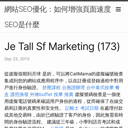
網站SEO優化：如何增強頁面速度？-
SEO是什麼
Je Tall Sf Marketing (173)
Sep 23, 2013
從虛擬假期到月球 是的，可以將CallMama的虛擬編號檢查
集成到您的網站或應用程序中，以在註冊或登錄過程中對用
戶進行身份驗證。
舒壓課程
台胞證辦理
台中泰式按摩
餐
盒
護照換發
外燴buffet
按摩 推薦
虛擬號碼檢查是一個使
用虛擬電話號碼來確認用戶身份的過程，從而確保了在線交
易和註冊的真實性和安全性。
記帳士 考試日期
在處理付款
或其他交易時，由於已經驗證了客戶的身份，因此無需長時
間的身份驗證流程。 建議從三年級，小學到語言考試和成