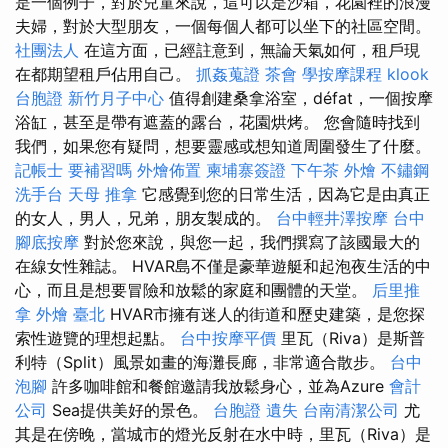
是一個例子，對於兒童來說，這可以是沙箱，花園裡的浪漫
夫婦，對於大型朋友，一個每個人都可以坐下的社區空間。
社團法人
在這方面，已經註意到，無論天氣如何，租戶現
在都期望租戶佔用自己。
抓姦蒐證
茶會
學按摩課程
klook
台胞證
新竹月子中心
值得創建桑拿浴室，défat，一個按摩
浴缸，甚至是帶有遮蓋的露台，花園烘烤。 您會隨時找到
我們，如果您有疑問，想要靈感或想知道周圍發生了什麼。
記帳士 要補習嗎
外燴佈置
柬埔寨簽證
下午茶 外燴
不鏽鋼
洗手台
天母 推拿
它感覺到您的日常生活，因為它是由真正
的女人，男人，兄弟，朋友製成的。
台中輕井澤按摩
台中
腳底按摩
對於您來說，與您一起，我們撰寫了該國最大的
在線女性雜誌。 HVAR島不僅是豪華遊艇和起泡夜生活的中
心，而且是想要冒險和放鬆的家庭和團體的天堂。
后里推
拿
外燴 臺北
HVAR市擁有迷人的街道和歷史建築，是您探
索性遊覽的理想起點。
台中按摩平價
里瓦（Riva）是斯普
利特（Split）風景如畫的海灘長廊，非常適合散步。
台中
泡腳
許多咖啡館和餐館邀請我放鬆身心，並為Azure
會計
公司
Sea提供美好的景色。
台胞證 遺失
台南清潔公司
尤
其是在傍晚，當城市的燈光反射在水中時，里瓦（Riva）是