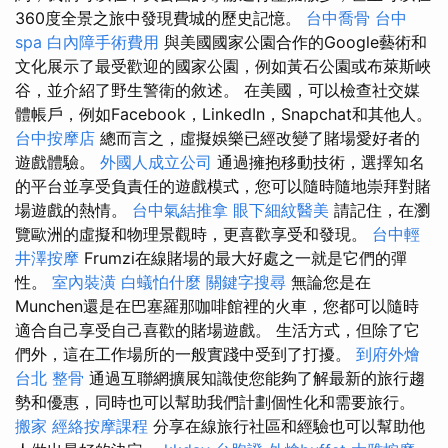
360度全景之旅中發現費城的歷史記憶。
台中喬骨
台中
spa
白內障手術費用
與美國國家公園合作的Google藝術和
文化展示了最受歡迎的國家公園，例如黃石公園或布萊斯峽
谷，並介紹了野生警衛的敘述。 在美國，可以檢查社交媒
體帳戶，例如Facebook，LinkedIn，Snapchat和其他人。
台中按摩店
總而言之，虛擬娛樂已經改變了賭場愛好者的
遊戲體驗。
外國人成立公司
通過擁抱移動技術，選擇知名
的平台並享受負責任的遊戲模式，您可以隨時隨地崇拜對賭
場遊戲的熱情。
台中氣結推拿
眼下細紋醫美
請記住，在瀏
覽歐洲的虛擬和物理景觀時，更喜歡享受和發現。
台中輕
井澤按摩
Frumzi在線賭場的最大好處之一就是它們的彈
性。
室內裝潢
白蟻怕什麼
關鍵字搜尋
無論您是在
Munchen還是在巴塞羅那咖啡館裡的火車，您都可以隨時
適合自己享受自己喜歡的賭場遊戲。 生活方式，但除了它
們外，這在工作場所的一般實踐中受到了打擾。
到府外燴
台北 整骨
通過互聯網擴展知識使您能夠了解最新的旅行趨
勢和優惠，同時也可以幫助我們計劃個性化和需要旅行。
搬家
經絡按摩課程
分享在線旅行社區和經驗也可以幫助他