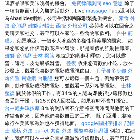
啤酒品嚐和美味晚餐的機會。
免費律師詢問
seo 意思
除了
一項有趣而引人入勝的活動外，Live
massage
Pubs還可以
為Ahaslides網絡，公司生活和團隊聯繫提供機會。
素食 外
燴
台胞證 雄獅
記帳士 函授
外燴公司
參與者可以在回合之
間聊天和社交，甚至可以在家吃一些食物和飲料。
台中 筋
膜刀
克羅地亞，一個令人著迷的多樣性和美麗的國家。 如
果您和您的伴侶喜歡花戶外冒險，那是春假的強制性職業。
雄獅 台胞證
士林 撥筋
根據您的興趣和季節，您可以露
營，遠足，皮划艇或滑雪。
整復
收集您喜歡的小吃，放在
沙發上，觀看您喜歡的電影或電視節目。
月子餐多少錢
外
燴佈置
易遊網 台胞證
您可以選擇一個主題，例如浪漫喜
劇，動作電影或恐怖電影，並觀看一系列相關電影。
士林
整復
關於休假的工作，有34％的人認為即使很少這樣做也
會受到干擾，有25％的人回答說，如果有時不會打擾它。
台中輕井澤按摩
8％的受訪者不介意將空閒時間與他們的工
作結合起來，因為他們喜歡自己的工作。 除了亞洲，虛擬
旅行在美國和歐洲也在獲得地面。
google關鍵字排名
記帳
士 放榜
外燴 buffet
素食 外燴
國際整復師證照
例如，在紐
約，我們可以在中央公園的導游進行虛擬散步，甚至可以在