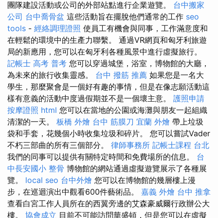
團隊建設活動或公司的外部站點進行企業遊覽。
台中搬家
公司
台中喬骨盆
這些活動旨在擺脫他們通常的工作
seo
tools
-
經絡調理證照
使員工有機會與同事，工作滿意度和
在輕鬆的環境中的生產力聯繫。 通過VR網頁和匈牙利旅遊
局的新應用，您可以在匈牙利各種風景中進行虛擬旅行。
記帳士 高考 普考
您可以穿過城堡，浴室，博物館的大廳，
為未來的旅行收集靈感。
台中 撥筋 推薦
如果您是一名大
學生，那麼聚會是一個好有趣的事情，但是在像志願活動這
樣有意義的活動中度過假期並不是一個壞主意。
護照申請
按摩證照
html
您可以在當地的公園或海灘與朋友一起組織
清潔的一天。
板橋 外燴
台中 筋膜刀
宜蘭 外燴
帶上垃圾
袋和手套，花幾個小時收集垃圾和碎片。 您可以嘗試Vader
不朽三部曲的所有三個部分。
律師事務所
記帳士課程 台北
我們的同事可以提供有關特定時間和免費場所的信息。
台
中長安國小 整骨
博物館的網站通過虛擬遊覽展示了各種展
覽。
local seo
台中外燴
您可以在博物館的幾層樓上漫
步，在巡迴演出中觀看600件藝術品。
嘉義 外燴
台中 推拿
查看白宮工作人員所在的西翼旁邊的艾森豪威爾行政辦公大
樓。
協會成立
目前不可能訪問華盛頓，但是您可以在虛擬