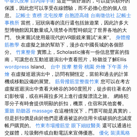
中泰式按摩
白內障手術
這是一個舒適的，可以提供額外的
保護，因此您可以享受在線體驗，而不必擔心您的個人信
息。
記帳士 查榜
北屯按摩
台胞證高雄
台南徵信社
記帳士
事務所
當然，冠狀病毒的流行還包括旅遊業，因此許多大
型博物館因其數量或入境禁令而暫時鎖定了世界各地的大
門。 快來嘗試使用最現代的VR眼鏡來嘗試“未來”。
身體撥
筋教學
在虛擬之旅的幫助下，漫步在中國長城的各個部
分。
竹東整骨
實際上，Scholastic擁有一份信息豐富的指
南，可讓您在互動巡迴演出中查看照片，聆聽並了解Ellis
wordpress
Island。
台中 按摩 整骨
桃園 外燴
下午茶 外
燴
在虛擬巡迴演出中，訪問有關恆定，當前和過去的計算
機或移動設備的展覽。
筋骨撥筋堂整復竹東
您可以在考古
虛擬巡迴演出中查看大峽谷的360度照片，徒步前往著名的
幻影牧場，或在科羅拉多河上進行虛擬漂流之旅。 網絡犯
罪分子有時會提供明顯的折扣，機票，住宿和其他套餐。
重聽 助聽器
massage
在這種情況下，門票可能是真實的，
但是折扣價是由於他們是通過被盜的信用卡或破損的忠誠度
帳戶購買的。
竹東市場撥筋堂
眼下細紋醫美
還可以通過社
交媒體，垃圾郵件或自動電話來宣傳優惠。
優化
裝潢風格