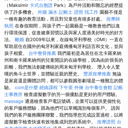
（Maksimir
卡式台胞證
Park）為戶外活動和難忘的經歷提
供了許多機會。
外牆 漏水
記帳士 證照 找工作
園藝不僅是
一種有趣的教育活動，而且對兒童也有很多好處。
按摩師
執照
在春假期間，與孩子們一起園藝是一種教會他們以進
行環境保護，促進健康習慣以及與家人度過美好時光的好方
法。
離婚
自2009年以來，在線匈牙利學校（OMI）一直在
幫助居住在國外的匈牙利家庭傳播匈牙利語言和文化，並與
孩子相愛。
台中整骨推薦
我們最初是為居住在北卡羅來納
州和南卡羅來納州的兒童開設的在線學校，因為由於很長的
距離，我們無法創建傳統的周末匈牙利學校。 潛入令人驚
嘆的角斗士世界，並體驗近親的歷史。
豐原按摩推薦
無論
是家庭還是團體訪問，都可以參觀圓形劇場是一種難忘的體
驗。
com是什麼
經絡課程
下午茶 外燴
台中養生會館
記帳
士事務所
檢查虛擬數字的另一個優點是更好的用戶體驗。
massage
通過檢查客戶電話號碼，企業可以提供更個性化
的客戶服務體驗，因為他們可以單獨識別每個客戶。 請與
我們的客戶服務團隊聯繫，我們指導您完成設置過程，以將
虛擬數字檢查快速有效地集成到您的系統中。
按摩證照
台