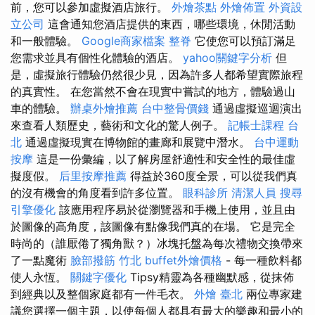
前，您可以參加虛擬酒店旅行。
外燴茶點
外燴佈置
外資設
立公司
這會通知您酒店提供的東西，哪些環境，休閒活動
和一般體驗。
Google商家檔案
整脊
它使您可以預訂滿足
您需求並具有個性化體驗的酒店。
yahoo關鍵字分析
但
是，虛擬旅行體驗仍然很少見，因為許多人都希望實際旅程
的真實性。 在您當然不會在現實中嘗試的地方，體驗過山
車的體驗。
辦桌外燴推薦
台中整骨價錢
通過虛擬巡迴演出
來查看人類歷史，藝術和文化的驚人例子。
記帳士課程 台
北
通過虛擬現實在博物館的畫廊和展覽中潛水。
台中運動
按摩
這是一份彙編，以了解房屋舒適性和安全性的最佳虛
擬度假。
后里按摩推薦
得益於360度全景，可以從我們真
的沒有機會的角度看到許多位置。
眼科診所
清潔人員
搜尋
引擎優化
該應用程序易於從瀏覽器和手機上使用，並且由
於圖像的高角度，該圖像有點像我們真的在場。 它是完全
時尚的（誰厭倦了獨角獸？）冰塊托盤為每次禮物交換帶來
了一點魔術
臉部撥筋 竹北
buffet外燴價格
- 每一種飲料都
使人永恆。
關鍵字優化
Tipsy精靈為各種幽默感，從抹佈
到經典以及整個家庭都有一件毛衣。
外燴 臺北
兩位專家建
議您選擇一個主題，以使每個人都具有最大的樂趣和最小的