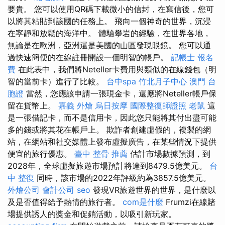
要貴。 您可以使用QR碼下載微小的信封，在寫信後，您可
以將其粘貼到該國的任務上。 飛向一個神奇的世界，沉浸
在寧靜和放鬆的海洋中。 體驗攀岩的經驗，在世界各地，
無論是在歐洲，亞洲還是美國的山區發現眼鏡。 您可以通
過快速簡便的在線註冊開設一個明智的帳戶。
記帳士 報名
費
在此表中，我們將Neteller卡費用與類似的在線錢包（明
智的當前卡）進行了比較。
台中spa
竹北月子中心
澳門 台
胞證
當然，您應該申請一張現金卡，還應將Neteller帳戶保
留在貨幣上。
嘉義 外燴
烏日按摩
國際整復師證照
老鼠
這
是一張借記卡，而不是信用卡，因此您只能將其付出盡可能
多的錢或將其花在帳戶上。 欺詐者創建虛假的，複製的網
站，在網站和社交媒體上發布虛擬廣告，在某些情況下提供
便宜的旅行優惠。
臺中 整骨 推薦
估計市場數據預測，到
2028年，全球虛擬旅遊市場預計將達到8479.5億美元。
台
中 整復
同時，該市場的2022年評級約為3857.5億美元。
外燴公司
會計公司
seo
發現VR旅遊世界的世界，是什麼以
及是否值得給予熱情的旅行者。
com是什麼
Frumzi在線賭
場提供誘人的獎金和促銷活動，以吸引新玩家。