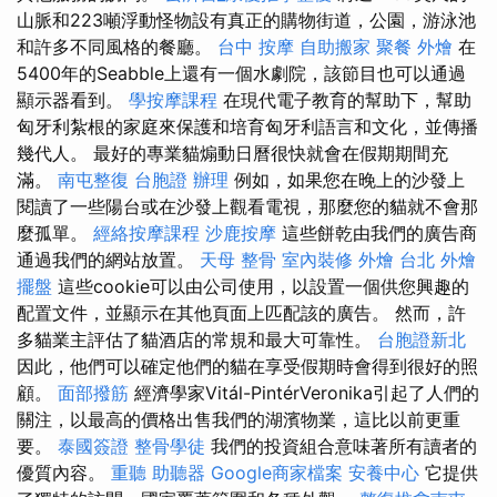
山脈和223噸浮動怪物設有真正的購物街道，公園，游泳池
和許多不同風格的餐廳。
台中 按摩
自助搬家
聚餐 外燴
在
5400年的Seabble上還有一個水劇院，該節目也可以通過
顯示器看到。
學按摩課程
在現代電子教育的幫助下，幫助
匈牙利紮根的家庭來保護和培育匈牙利語言和文化，並傳播
幾代人。 最好的專業貓煽動日曆很快就會在假期期間充
滿。
南屯整復
台胞證 辦理
例如，如果您在晚上的沙發上
閱讀了一些陽台或在沙發上觀看電視，那麼您的貓就不會那
麼孤單。
經絡按摩課程
沙鹿按摩
這些餅乾由我們的廣告商
通過我們的網站放置。
天母 整骨
室內裝修
外燴 台北
外燴
擺盤
這些cookie可以由公司使用，以設置一個供您興趣的
配置文件，並顯示在其他頁面上匹配該的廣告。 然而，許
多貓業主評估了貓酒店的常規和最大可靠性。
台胞證新北
因此，他們可以確定他們的貓在享受假期時會得到很好的照
顧。
面部撥筋
經濟學家Vitál-PintérVeronika引起了人們的
關注，以最高的價格出售我們的湖濱物業，這比以前更重
要。
泰國簽證
整骨學徒
我們的投資組合意味著所有讀者的
優質內容。
重聽 助聽器
Google商家檔案
安養中心
它提供