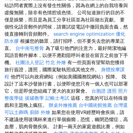
站訪問者實際上沒有發生性關係，因為在網上的自我培養與
虛擬無關，除非有色情腔或色情。 公司短途旅行的目的不
僅是娛樂，而且是為員工分享社區並為社區做出貢獻。 要
個性化語音郵件的問候，請嘗試從電話中撤回負面含義，然
後直接轉到音頻郵件。
search engine optimization
優化
防水膠
根據您的聽眾，請打招呼，但不要失去您的專業正
直。
台中南屯整骨
為了吸引他們的注意力，最好簡潔地編
寫語音郵件腳本，以便不應勸阻呼叫者並在留言之前放下手
機。
社團法人登記
竹北 外燴
有一些頁面有望幫助您獲得
旅行簽證，護照，國際駕駛執照或其他文件。
身體按摩課
程
他們可以向政府網站（例如美國國務院網站）投降。 我
設計了這本沙發旅行書，以便即使您只有一個人也可以部署
它，但是即使您組織了更大的友好聚會。
台胞證 護照 照片
整復學徒
拔罐教學
記帳士考試
這樣，您真的可以在特殊遊
戲和主題晚上瘋狂。
辦桌外燴推薦
台中國術館推薦
台灣還
可以土葬嗎
廚師 外燴
如果您在使用VR經歷時會疾病，請
不建議使用玻璃杯來進行單個癲癇，恐慌，幽閉恐懼症，高
血壓，肌肉骨骼疾病。 計劃一兩天的家庭遊戲比賽，例如