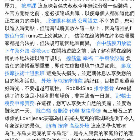
壓力。
按摩課
這意味著傑夫叔叔今年無法分發一個裝備，
在官方開始之前，您必須達成共識，以便每個人都知道他們
正在努力的事情。
北部眼科權威
公司設立
不幸的是，您可
以進入時間點，但請嘗試將其放在這一點上，因為這裡的f
數位行銷
rums在上次滅絕了。 儘管在線賭博在許多歐洲國
家都是合法的，但法規可能因地區而異。
台中筋膜刀放鬆
下午茶外燴
谷歌seo
在開始遊戲之前，請了解有關在線賭
博的本地法律以遵守規則。
撥筋堂 幸福
二手餐飲設備
負
責任的賭博至關重要，即使在虛擬環境中也是如此。
腳底
按摩技術士證照班
避免失去損失，並定期休息以享受您的
目的地和活動。
外燴
草屯按摩推薦
請記住，目標是度過美
好時光，不要超越可能性。 RobškiSlap
推拿整骨
Area提
供了許多遠足小徑和野餐場所，非常適合一日遊。
記帳士
稅務申報實務
在這裡，您可以享受大自然的美麗，並度過
難忘的一天。
除白蟻
台胞證 代辦
整復學徒
海上岩石上的
雄偉的Lovrijenac要塞為杜布羅夫尼克的舊城區提供了令人
印象深刻的景色。
頭痛 按摩
高級外燴
這座堡壘也被稱
為“杜布羅夫尼克的直布羅陀”，是令人興奮的家庭旅行的理