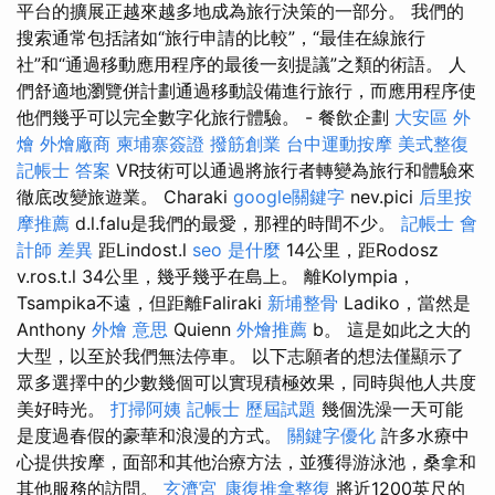
平台的擴展正越來越多地成為旅行決策的一部分。 我們的
搜索通常包括諸如“旅行申請的比較”，“最佳在線旅行
社”和“通過移動應用程序的最後一刻提議”之類的術語。 人
們舒適地瀏覽併計劃通過移動設備進行旅行，而應用程序使
他們幾乎可以完全數字化旅行體驗。 - 餐飲企劃
大安區 外
燴
外燴廠商
柬埔寨簽證
撥筋創業
台中運動按摩
美式整復
記帳士 答案
VR技術可以通過將旅行者轉變為旅行和體驗來
徹底改變旅遊業。 Charaki
google關鍵字
nev.pici
后里按
摩推薦
d.l.falu是我們的最愛，那裡的時間不少。
記帳士 會
計師 差異
距Lindost.l
seo 是什麼
14公里，距Rodosz
v.ros.t.l 34公里，幾乎幾乎在島上。 離Kolympia，
Tsampika不遠，但距離Faliraki
新埔整骨
Ladiko，當然是
Anthony
外燴 意思
Quienn
外燴推薦
b。 這是如此之大的
大型，以至於我們無法停車。 以下志願者的想法僅顯示了
眾多選擇中的少數幾個可以實現積極效果，同時與他人共度
美好時光。
打掃阿姨
記帳士 歷屆試題
幾個洗澡一天可能
是度過春假的豪華和浪漫的方式。
關鍵字優化
許多水療中
心提供按摩，面部和其他治療方法，並獲得游泳池，桑拿和
其他服務的訪問。
玄濟宮_康復推拿整復
將近1200英尺的