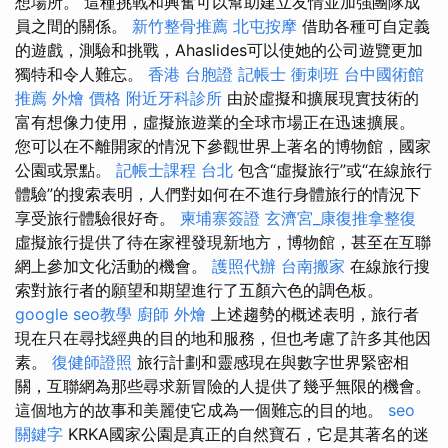
想場所。 這種挑戰和興奮可以幫助建立友情並加強團隊成
員之間的關係。
新竹整骨推薦
北屯按摩
借助各種可自定義
的遊戲，測驗和挑戰，Ahaslides可以使她的公司遊覽更加
獨特和令人難忘。
香港 台胞證
記帳士 衝刺班
台中國術館
推薦
外燴 價格
附近牙科診所
由於虛擬和擴展現實技術的
富有想像力使用，虛擬旅遊業的全球市場正在迅速擴展。
您可以在不離開家的情況下參觀世界上著名的博物館，國家
公園或景點。
記帳士課程 台北
包含“虛擬旅行”或“在線旅行
體驗”的搜索表明，人們對如何在不進行身體旅行的情況下
享受旅行體驗很好奇。
柬埔寨簽證
玄濟宮_康復推拿整復
虛擬旅行提供了待在家裡發現新地方，博物館，甚至在互聯
網上參加文化活動的機會。
護照代辦
台南搬家
在線旅行搜
索對旅行者的願望和期望進行了五顏六色的調色板。
google seo教學
廚師 外燴
上述趨勢的概述表明，旅行者
現在只在尋找經典的目的地和服務，但也考慮了許多其他因
素。
復健師證照
旅行計劃和靈感現在與數字世界緊密相
關，互聯網為那些尋求新冒險的人提供了幾乎無限的機會。
這個地方的故事和美麗使它成為一個難忘的目的地。
seo
關鍵字
KRKA國家公園是真正的自然寶石，它是其著名的迷