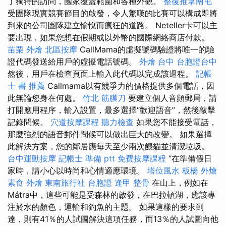
了獨特的訪問，國家覆蓋範圍和各種外觀。
整復推拿南屯
受團隊現實競賽節目的啟發，令人驚嘆的比賽可以構成即將
到來的公司團隊建立愉悅而瘋狂的道路。 Neteller卡可以主
要出現，如果您想在假期或以外幣的國際網絡商店付款。
苗栗 外燴
北區按摩
CallMama的虛擬號碼驗證將唯一的驗
證代碼發送給用戶的虛擬電話號碼。
外燴 台中
台胞證台中
然後，用戶在檢查頁面上輸入此代碼以完成該過程。
記帳
士 書 推薦
Callmama以有競爭力的價格提供多個電話，因
此無論您身在何處。
竹北 筋膜刀
要建立個人音頻郵局，請
打開應用程序，輸入設置，最多選擇“歡迎語音”，然後敲擊
記錄問候。
穴道按摩課程
聽力檢查
如果您不能接受電話，
那麼強烈的語音郵件問候可以做出巨大的改變。 如果選擇
此解決方案，您的鄰居應每天至少兩次餵貓並清潔垃圾。
台中運動按摩
記帳士 準備 ptt
免費按摩課程
“在準備假日
家時，請小心以時尚和心情適應環境。
塔位風水
板橋 外燴
素食 外燴
東南旅行社 台胞證
逢甲 整骨
在山上，例如在
Mátra中，這些可能是受森林的啟發，在巴拉頓湖，應該專
注於水的顏色，運輸和釣魚的主題。 如果這樣的要求到
達，則有41％的人試圖解決這項任務，而13％的人試圖向他