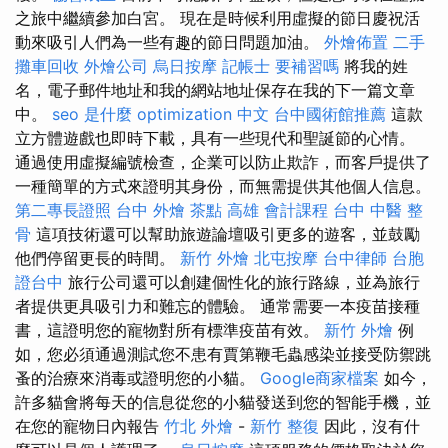
之旅中繼續參加白宮。 現在是時候利用虛擬的節日慶祝活
動來吸引人們為一些有趣的節日問題加油。
外燴佈置
二手
攤車回收
外燴公司
烏日按摩
記帳士 要補習嗎
將我的姓
名，電子郵件地址和我的網站地址保存在我的下一篇文章
中。
seo 是什麼
optimization 中文
台中國術館推薦
這款
立方體遊戲也即時下載，具有一些現代和聖誕節的心情。
通過使用虛擬編號檢查，企業可以防止欺詐，而客戶提供了
一種簡單的方式來證明其身份，而無需提供其他個人信息。
第二專長證照
台中 外燴 茶點
高雄 會計課程
台中 中醫 整
骨
這項技術還可以幫助旅遊論壇吸引更多的遊客，並鼓勵
他們停留更長的時間。
新竹 外燴
北屯按摩
台中律師
台胞
證台中
旅行公司還可以創建個性化的旅行路線，並為旅行
者提供更具吸引力和難忘的體驗。 通常需要一本疫苗接種
書，這證明您的寵物對所有標準疫苗有效。
新竹 外燴
例
如，您必須通過測試您不患有賈第鞭毛蟲感染並接受防禦跳
蚤的治療來消毒或證明您的小貓。
Google商家檔案
如今，
許多貓會將每天的信息從您的小貓發送到您的智能手機，並
在您的寵物日內報告
竹北 外燴
-
新竹 整復
因此，沒有什