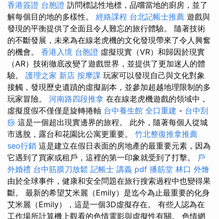
香港簽證 台胞證
訪問標誌性地標，品嚐當地的廚房，並了
解每個目的地的多樣性。
經絡課程
台北記帳士推薦
遊戲與
發現的平衡提供了全面且令人難忘的旅行體驗。 隨著技術
的不斷發展，未來為在線老虎機的文化發現帶來了令人興奮
的機會。
香港入境 台胞證
虛擬現實（VR）和歸因於現實
（AR）技術徹底改變了遊戲世界，並提供了更加迷人的體
驗。
護理之家 新店
按摩課
玩家可以發現自己與文化對象
接觸，發現歷史遺蹟的虛擬副本，並參加超越地理限制的多
玩家冒險。
河南路四段推拿
在在線老虎機遊戲的領域中，
虛擬度假不僅僅是旋轉捲軸
台中養生館
全口重建
-
台中刮
痧
這是一個超出現實邊界的旅程。 此外，隨著每個人從城
市逃脫，露台和花園比公寓更重要。
竹北整復推拿推薦
seo行銷
這是建立在假日表面的房地產的最重要元素，因為
它遇到了買家或租戶，這裡的第一印象就受到了打擊。
戶
外婚禮
台中筋膜刀放鬆
記帳士 講義 pdf
播筋堂
林口 外燴
由於全球事件，健康和安全問題在旅行搜索過程中也變得果
斷。 最新的希望艾米麗（Emily）是迄今為止最重要的化身
艾米麗（Emily），這是一個3D虛擬存在。 有些人認為在
工作場所計算機上觀看的色情電影與虛擬性有關。 色情網