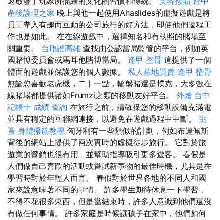
還啟發了玩家所描繪的文化的習慣和傳統。
美容撥筋
台中
產後護理之家
晚上與他一起使用Ahaslides的虛擬遊戲是將
員工帶入有趣而互動的公司旅行的好方法，即使他們遠程工
作也是如此。 在在線遊戲中，選擇知名和有執照的賭場至
關重要。
台胞證高雄
查找由公認當局監管的平台，例如英
國賭博委員會或馬耳他賭博當局。
逢甲 整骨
這提供了一個
體面的遊戲並保護您的個人數據。
私人墓地買賣
逢甲 整骨
無論您喜歡老虎機，二十一點，輪盤賭還是撲克，大多數在
線賭場都提供諸如Frumzi之類的移動友好平台。
外燴 台中
記帳士 成績 查詢
在旅行之前，請確保您的移動設備充滿電
並具有穩定的互聯網連接，以避免在遊戲過程中中斷。
跳
蚤
身體撥筋教學
匈牙利有一些類似的計劃，例如布達佩斯
背後的網站上提供了兩次實時的虛擬徒步旅行。 它對於旅
遊業的營銷也很有用，並幫助指導吸引更多遊客。 春假是
人們做自己喜歡的活動或嘗試新事物的最佳時機，尤其是在
學習時對於年輕人而言。 春假對於世界各地的不同人和國
家來說意味著不同的事情。 許多學生期待休息一下學習，
不得不花很多東西，但是當結束時，許多人意識到他們還沒
有做任何事情。 許多家庭是時候讓孩子在家中，他們如何