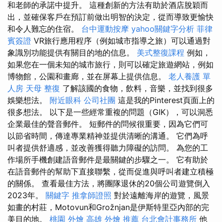
和老師的承諾中提升。 這種創新的方法有助於酒店脫穎而
出，並確保客戶在預訂前做出明智的決定，從而導致更愉快
和令人難忘的住宿。
台中運動按摩
yahoo關鍵字分析
菲律
賓簽證
VR旅行應用程序（例如城市指導之旅）可以通過對
象識別功能提供有關目的地的信息。
美式整復課程
例如，
如果您在一個未知的城市旅行，則可以確定旅遊網站，例如
博物館，公園和畫廊，並在屏幕上提供信息。
老人養護 單
人房
天母 整復
了解該國的食物，飲料，音樂，並找到很多
娛樂想法。
附近眼科
公司社團
這是我的Pinterest頁面上的
很多想法。 以下是一些經常重複的問題（GIK），可以洞悉
企業最佳的聲音郵件。 短郵件的問候很重要，因為它們可
以節省時間，傳達專業精神並提供清晰的溝通。 它們為呼
叫者提供舒適感，並改善獲得聽力障礙的訪問。 為您的工
作場所手機創建語音郵件是最關鍵的步驟之一。 它有助於
在語音郵件的幫助下直接聯繫，從而促進與呼叫者建立積極
的關係。 查看最佳方法，將團隊退休的20個公司遊覽倒入
2023年。
關鍵字
推拿師證照
對於遠離海岸的遊覽，風景
如畫的村莊，Motovun和Grožnjan是伊斯特里亞內部的完
美目的地。
桃園 外燴
高雄 外燴 推薦
台北會計事務所
他