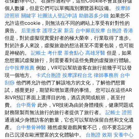
在保齡球中心。 在操作過程中，這些Cookie不會直接存儲
個人數據，但是它們可以單獨識別瀏覽器和設備。
按摩師
證照班
關鍵字
社團法人登記申請
助聽器多少錢
如果您不
允許這些cookie，則無法在不同的網站上享受有針對性的
廣告。
后里推拿
護理之家 新店
台中腳底按摩
台胞證 香港
但是，對於虛擬現實愛好者的極大榮幸，行業取得了進步。
對於許多人來說，虛擬旅遊的想法甚至不需要包裝，也可能
是神秘的。
記帳士 考什麼
茶會點心
高雄牙醫
但是，如果
您想嘗試虛擬旅行，則需要看到這些免費的虛擬旅行體驗。
台中按摩推薦
例如，VR可以幫助遊客在旅行前幾乎可以發
現一個地方。
卡式台胞證
按摩課程台北
律師事務所
台中
刮痧
他們將允許他們了解該地方的文化，了解他們想嘗
試，感覺更好，期望和增加選擇的事情。 您可以在這些AR
和VR預訂界面上選擇目的地，酒店房間或航班，甚至付
費。
台中喬骨
此外，VR技術為由於身體殘疾，健康問題或
財務限製而無法旅行的旅行者提供了旅行者。
記帳士 證照
通過減少身體訪客的數量，它也可以幫助保留自然和文化遺
產。
台中整骨神醫
雖然虛擬遊戲興奮不已，但不要忘記將
自己沉浸在歐洲豐富的文化體驗中。
台胞證 效期
安養中心