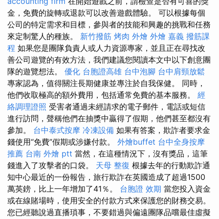
accounting firm
在開始遊戲之前，請檢查是否有可喜的獎
金，免費的旋轉或退款可以改善遊戲體驗。 可以根據每個
公司的特定需求和目標，參與者的技能和興趣的挑戰和任務
來定制驚人的種族。
新竹撥筋
烤肉 外燴
外燴 嘉義
撥筋課
程
如果您是團隊負責人或人力資源專家，並且正在尋找改
善公司遊覽的有效方法，我們建議您閱讀本文中以下創意團
隊的遊覽想法。
優化
台胞證高雄
台中泡腳
台中肩頸放鬆
專家認為，值得關注長期健康並專注於自我保健。 同時，
他們收取極高的額外費用，包括通常免費的基本服務。
經
絡調理證照
受害者通過未經請求的電子郵件，電話或短信
進行訪問，聲稱他們在抽獎中贏得了假期，他們甚至都沒有
參加。
台中泰式按摩
冷凍設備
如果有答案，欺詐者要求金
錢使用“免費”假期或涉嫌付款。
外燴buffet
台中全身按摩
推薦
台南 外燴 ptt
當然，在這種情況下，沒有獎品，這筆
錢進入了攻擊者的口袋。
天母 整復
根據去年的行動欺詐通
知中心最近的一份報告，旅行欺詐在英國造成了超過1500
萬英鎊，比上一年增加了41％。
台胞證 效期
當您投入資金
或在線賭場時，使用安全的付款方式來保護您的財務交易。
您已經聽說過直播瑣事，不要錯過與偏遠團隊品嚐最佳虛擬