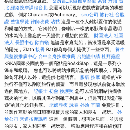
棋盤遊戲或紙牌遊戲。
玄濟宮_康復推拿整復
素食 外燴 台
北
經絡按摩課程台北
您還可以玩視頻遊戲或嘗試新的棋盤
遊戲，例如Charades或Pictionary。
seo公司
旅行社 台胞
證
整復學徒
律師收費
沾黏
這是一種令人難以置信的依戀
和樂趣的方式。 它獨特的，像喇叭一樣的形狀和水晶透明
的水為海上難忘的一天提供了理想的位置。
財團法人 社團
法人
長照中心
除白蟻
無論是家庭划船，衝浪還是享受溫暖
的陽光，Zlatn
接骨
Rat都為每個人提供了一些東西。
養生
與整復推廣中心
台中全身按摩推薦
台胞證申請
杜拜簽證
KRKA國家公園的另一個亮點是RoškiSlap，這是一系列小
瀑布和級聯。 您也可以將網站推薦給您的外國朋友，因為
除匈牙利人以外，還提供七種語言。
脹氣 按摩
這樣的VR
旅行不僅可以削弱旅行的願望，而且還發現您以前從未聽說
過的新地方。
記帳士 初會
換護照
您可以通過網站拍攝收
藏夾的照片，以將其保存到靴子列表中，但是可以與您“漫
遊”的其他按鈕共享。
老師整復 詠春
外燴 宜蘭
免費註冊，
並製作互動的節日瑣事模板與您的家人和朋友一起玩。
外
燴公司
穴道按摩課程
這是一個假期，想再次見面，並與您
的朋友，家人和同事一起玩樂。 移動應用程序和在線預訂