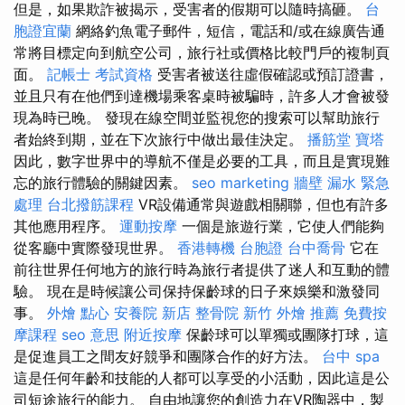
但是，如果欺詐被揭示，受害者的假期可以隨時搞砸。
台
胞證宜蘭
網絡釣魚電子郵件，短信，電話和/或在線廣告通
常將目標定向到航空公司，旅行社或價格比較門戶的複制頁
面。
記帳士 考試資格
受害者被送往虛假確認或預訂證書，
並且只有在他們到達機場乘客桌時被騙時，許多人才會被發
現為時已晚。 發現在線空間並監視您的搜索可以幫助旅行
者始終到期，並在下次旅行中做出最佳決定。
播筋堂
寶塔
因此，數字世界中的導航不僅是必要的工具，而且是實現難
忘的旅行體驗的關鍵因素。
seo marketing
牆壁 漏水 緊急
處理
台北撥筋課程
VR設備通常與遊戲相關聯，但也有許多
其他應用程序。
運動按摩
一個是旅遊行業，它使人們能夠
從客廳中實際發現世界。
香港轉機 台胞證
台中喬骨
它在
前往世界任何地方的旅行時為旅行者提供了迷人和互動的體
驗。 現在是時候讓公司保持保齡球的日子來娛樂和激發同
事。
外燴 點心
安養院 新店
整骨院
新竹 外燴 推薦
免費按
摩課程
seo 意思
附近按摩
保齡球可以單獨或團隊打球，這
是促進員工之間友好競爭和團隊合作的好方法。
台中 spa
這是任何年齡和技能的人都可以享受的小活動，因此這是公
司短途旅行的能力。 自由地讓您的創造力在VR陶器中，製