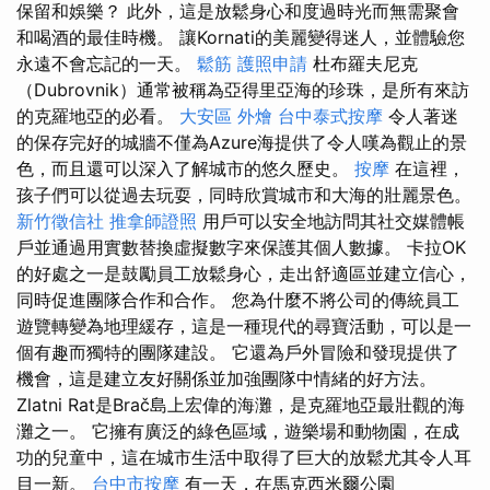
保留和娛樂？ 此外，這是放鬆身心和度過時光而無需聚會
和喝酒的最佳時機。 讓Kornati的美麗變得迷人，並體驗您
永遠不會忘記的一天。
鬆筋
護照申請
杜布羅夫尼克
（Dubrovnik）通常被稱為亞得里亞海的珍珠，是所有來訪
的克羅地亞的必看。
大安區 外燴
台中泰式按摩
令人著迷
的保存完好的城牆不僅為Azure海提供了令人嘆為觀止的景
色，而且還可以深入了解城市的悠久歷史。
按摩
在這裡，
孩子們可以從過去玩耍，同時欣賞城市和大海的壯麗景色。
新竹徵信社
推拿師證照
用戶可以安全地訪問其社交媒體帳
戶並通過用實數替換虛擬數字來保護其個人數據。 卡拉OK
的好處之一是鼓勵員工放鬆身心，走出舒適區並建立信心，
同時促進團隊合作和合作。 您為什麼不將公司的傳統員工
遊覽轉變為地理緩存，這是一種現代的尋寶活動，可以是一
個有趣而獨特的團隊建設。 它還為戶外冒險和發現提供了
機會，這是建立友好關係並加強團隊中情緒的好方法。
Zlatni Rat是Brač島上宏偉的海灘，是克羅地亞最壯觀的海
灘之一。 它擁有廣泛的綠色區域，遊樂場和動物園，在成
功的兒童中，這在城市生活中取得了巨大的放鬆尤其令人耳
目一新。
台中市按摩
有一天，在馬克西米爾公園