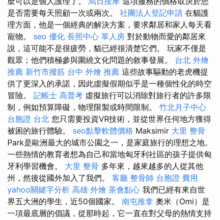
麼可以是個人護理了。
烏日按摩
這項服務的價格取決於您
是否需要每天照顧一次或兩次。
社團法人登記申請
在貓護
理方面，他是一個經典的解決方案，要求鄰居和家人每天看
寵物。
seo 優化
長照中心 單人房
對於動物而愛的鄰居來
說，這可能不是很疲勞，貓已經很清楚它們。 玩家不僅是
觀眾；他們積極參與圍繞文化問題的敘事發展。
台北 外燴
推薦
新竹市撥筋
台中 外燴 推薦
這些故事驅動的老虎機提
供了更深入的承諾，因此虛擬假期似乎是一種個性化的時空
冒險。
記帳士 高普考
虛擬旅行可以消除對旅行者的許多限
制，例如預算障礙，物理限製或時間限制。
竹北月子中心
台胞證 台北
您只需要投資VR技術，並從世界任何地方獲得
被困的旅行體驗。
seo點擊軟體價格
Maksimir
大里 整骨
Park是歐洲最大的城市公園之一，是家庭旅行的理想之地。
一些熱情的教育者想為自己和當地匈牙利社區的孩子提供匈
牙利學習機會。
大里 整骨
多年來，越來越多的人從其他
州，然後從國外加入了我們。
客廳
整骨師
台胞證 費用
yahoo關鍵字分析
高雄 外燴
茶會點心
我們已經有來自世
界五大洲的學生，近50個國家。
南屯推拿
奧米（Omi）是
一項最底層的倡議，從那時起，它一直在對父母的熱情支持