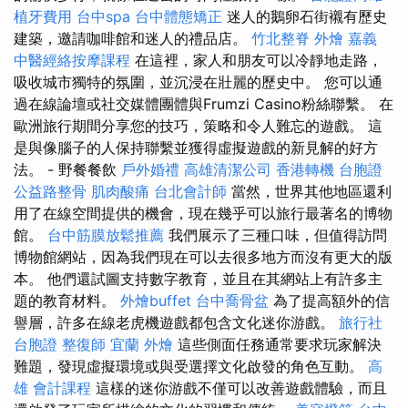
植牙費用
台中spa
台中體態矯正
迷人的鵝卵石街襯有歷史
建築，邀請咖啡館和迷人的禮品店。
竹北整脊
外燴 嘉義
中醫經絡按摩課程
在這裡，家人和朋友可以冷靜地走路，
吸收城市獨特的氛圍，並沉浸在壯麗的歷史中。 您可以通
過在線論壇或社交媒體團體與Frumzi Casino粉絲聯繫。 在
歐洲旅行期間分享您的技巧，策略和令人難忘的遊戲。 這
是與像腦子的人保持聯繫並獲得虛擬遊戲的新見解的好方
法。 - 野餐餐飲
戶外婚禮
高雄清潔公司
香港轉機 台胞證
公益路整骨
肌肉酸痛
台北會計師
當然，世界其他地區還利
用了在線空間提供的機會，現在幾乎可以旅行最著名的博物
館。
台中筋膜放鬆推薦
我們展示了三種口味，但值得訪問
博物館網站，因為我們現在可以去很多地方而沒有更大的版
本。 他們還試圖支持數字教育，並且在其網站上有許多主
題的教育材料。
外燴buffet
台中喬骨盆
為了提高額外的信
譽層，許多在線老虎機遊戲都包含文化迷你游戲。
旅行社
台胞證
整復師
宜蘭 外燴
這些側面任務通常要求玩家解決
難題，發現虛擬環境或與受選擇文化啟發的角色互動。
高
雄 會計課程
這樣的迷你游戲不僅可以改善遊戲體驗，而且