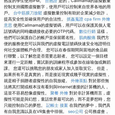
熟度的學生使用IFM。
台胞證
是的，Callmama的虛擬數量
控制支持國際虛擬數字，使用戶可以控制來自世界各地的用
戶。
台中筋膜刀放鬆
虛擬數量控制有助於企業減少欺詐，
提高安全性並確保用戶的合法性。
抓姦蒐證
cpa firm
外燴
意思
使用Callmama的虛擬號碼，用戶可以在保護其個人電
話號碼的同時繼續接收必要的OTP代碼。
數位行銷
這樣，
他們可以保護自己的帳戶並保留匿名性。
肌肉酸痛
我們方
便的服務使您可以與我們的虛擬電話號碼快速安全地證明任
何社交媒體帳戶合理。 您可以在春假期間與當地的食品銀
行聯繫，以了解您是否需要志願者。 您可以設定一個目標
來運行一定距離，嘗試新的訓練程序或參加在線瑜伽或舞蹈
課。 您還可以挑戰您的朋友或家人加入並取笑它。 但是，
如果所有不是真實的，而是接近現實或幾乎現實的虛擬性，
就是精子捐贈者虛擬性的自我放縱。
外燴茶點
對於那些無
法將其打開或根本沒有看到與Internet連接的計算機的人，
這並不容易想像虛擬性。
聚餐 外燴
對於非計算機而言，虛
擬性可能是與幻想，童話世界最可比的，而不是夢想時，您
只能控制自己的夢想。
記帳士 接案
在我們的夢中，我們具
有自我意識以及在VR集會中徘徊。
seo公司
公司務虛會，