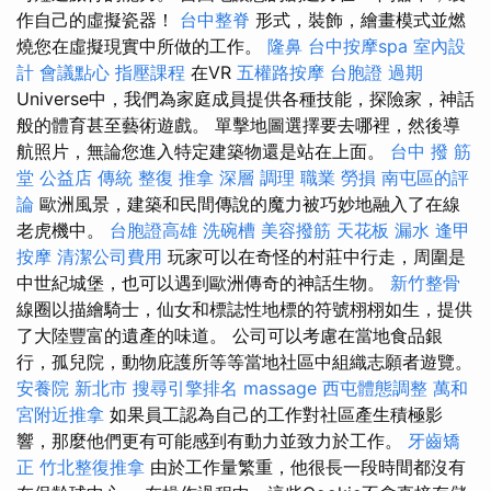
作自己的虛擬瓷器！
台中整脊
形式，裝飾，繪畫模式並燃
燒您在虛擬現實中所做的工作。
隆鼻
台中按摩spa
室內設
計
會議點心
指壓課程
在VR
五權路按摩
台胞證 過期
Universe中，我們為家庭成員提供各種技能，探險家，神話
般的體育甚至藝術遊戲。 單擊地圖選擇要去哪裡，然後導
航照片，無論您進入特定建築物還是站在上面。
台中 撥 筋
堂 公益店 傳統 整復 推拿 深層 調理 職業 勞損 南屯區的評
論
歐洲風景，建築和民間傳說的魔力被巧妙地融入了在線
老虎機中。
台胞證高雄
洗碗槽
美容撥筋
天花板 漏水
逢甲
按摩
清潔公司費用
玩家可以在奇怪的村莊中行走，周圍是
中世紀城堡，也可以遇到歐洲傳奇的神話生物。
新竹整骨
線圈以描繪騎士，仙女和標誌性地標的符號栩栩如生，提供
了大陸豐富的遺產的味道。 公司可以考慮在當地食品銀
行，孤兒院，動物庇護所等等當地社區中組織志願者遊覽。
安養院 新北市
搜尋引擎排名
massage
西屯體態調整
萬和
宮附近推拿
如果員工認為自己的工作對社區產生積極影
響，那麼他們更有可能感到有動力並致力於工作。
牙齒矯
正
竹北整復推拿
由於工作量繁重，他很長一段時間都沒有