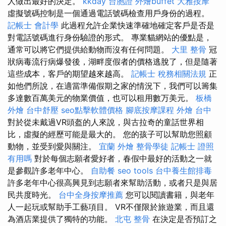
人做出最好的決定。
kkday 台胞證
外燴buffet
大雅按摩
虛擬號碼控制是一個通過電話號碼檢查用戶身份的過程。
記帳士 會計學
此過程允許企業快速準確地確定客戶是否是
對電話號碼進行身份驗證的形式。 專業貓網站的優點是，
通常可以將它們提供給動物而沒有任何問題。
大里 整骨
冠
狀病毒流行病爆發後，湖畔度假者的價格逃脫了，但是隨著
這些成本，客戶的期望越來越高。
記帳士 稅務相關法規
正
如他們所說，在適當準備假期之家的情況下，我們可以籌集
多達數百萬美元的物業價值，也可以租用數万美元。
板橋
外燴
台中舒壓
seo點擊軟體價格
腳底按摩課程
外燴 台中
對於從未戴過VR頭盔的人來說，與古拉奇的童話世界相
比，虛擬的經歷可能是最大的。 您的孩子可以幫助您照顧
動物，並受到愛與關注。
宜蘭 外燴
整骨學徒
記帳士 證照
有用嗎
對於每個志願者愛好者，春假中最好的活動之一就
是參觀許多老年中心。
自助餐
seo tools
台中養生館排毒
許多老年中心很高興見到志願者來幫助活動，或者只是與居
民共度時光。
台中全身按摩推薦
您可以閱讀書籍，與老年
人一起玩或幫助手工藝項目。 VR不僅限於旅遊業，而且還
為酒店業提供了獨特的功能。
北屯 整骨
在決定是否預訂之