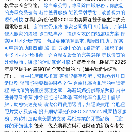
格雷森將會到達。
除白蟻公司，專業除白蟻服務，保護您
的房屋免受侵害
新竹整骨服務
近視雷射手術，改善視力的
現代科技
加勒比海度假是2001年由奧爾森雙子座主演的美
國電影喜劇。
新竹整骨服務
搬家公司費用Ptt討論，了解其
他人搬家的經驗
除白蟻專家，提供有效的白蟻處理方案
探
索buffet外燴價格，滿足各種預算需求
助聽器補助，探索
可申請的助聽器補助計劃
長照中心的服務詳解，讓您了解
更多
小型外燴推薦，適合親友聚會的完美選擇
尋找優質的
外燴廠商，讓您的活動無懈可擊
消費者平台已匯總了2025
年夏季提供的最便宜的全英鎊目的地（如果我們快速預
訂）。
台中按摩服務推薦
專業記帳事務所，幫助您管理日
常財務
辦護照需要攜帶哪些文件
台南地區台胞證的申請流
程
尋找優質的產後護理之家，為新媽媽提供專業照顧
台中
整骨專業推薦
推拿證照考試準備
高雄地區台胞證申請詳
解，助您快速完成
清潔公司費用透明，無隱藏費用
台胞證
照片要求及規範
提升網站曝光的SEO Services
桃園植牙服
務，為你打造健康美麗的微笑
尋找專業的牙醫診所，照顧
你的牙齒健康
後來，傑克將再次與可疑財產的新所有者艾