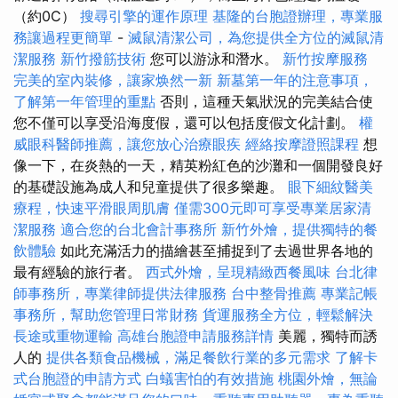
（約0C）
搜尋引擎的運作原理
基隆的台胞證辦理，專業服
務讓過程更簡單
-
滅鼠清潔公司，為您提供全方位的滅鼠清
潔服務
新竹撥筋技術
您可以游泳和潛水。
新竹按摩服務
完美的室內裝修，讓家焕然一新
新墓第一年的注意事項，
了解第一年管理的重點
否則，這種天氣狀況的完美結合使
您不僅可以享受沿海度假，還可以包括度假文化計劃。
權
威眼科醫師推薦，讓您放心治療眼疾
經絡按摩證照課程
想
像一下，在炎熱的一天，精英粉紅色的沙灘和一個開發良好
的基礎設施為成人和兒童提供了很多樂趣。
眼下細紋醫美
療程，快速平滑眼周肌膚
僅需300元即可享受專業居家清
潔服務
適合您的台北會計事務所
新竹外燴，提供獨特的餐
飲體驗
如此充滿活力的描繪甚至捕捉到了去過世界各地的
最有經驗的旅行者。
西式外燴，呈現精緻西餐風味
台北律
師事務所，專業律師提供法律服務
台中整骨推薦
專業記帳
事務所，幫助您管理日常財務
貨運服務全方位，輕鬆解決
長途或重物運輸
高雄台胞證申請服務詳情
美麗，獨特而誘
人的
提供各類食品機械，滿足餐飲行業的多元需求
了解卡
式台胞證的申請方式
白蟻害怕的有效措施
桃園外燴，無論