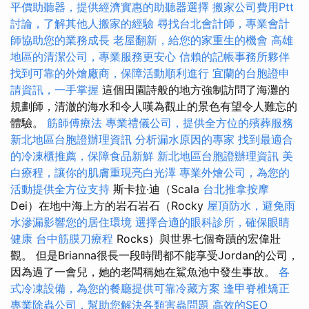
平價助聽器，提供經濟實惠的助聽器選擇
搬家公司費用Ptt
討論，了解其他人搬家的經驗
尋找台北會計師，專業會計
師協助您的業務成長
老屋翻新，給您的家重生的機會
高雄
地區的清潔公司，專業服務更安心
信賴的記帳事務所夥伴
找到可靠的外燴廠商，保障活動順利進行
宜蘭的台胞證申
請資訊，一手掌握
這個田園詩般的地方強制訪問了海灘的
規劃師，清澈的海水和令人嘆為觀止的景色有望令人難忘的
體驗。
筋師傅療法
專業禮儀公司，提供全方位的殯葬服務
新北地區台胞證辦理資訊
分析漏水原因的專家
找到最適合
的冷凍櫃推薦，保障食品新鮮
新北地區台胞證辦理資訊
美
白療程，讓你的肌膚重現亮白光澤
專業外燴公司，為您的
活動提供全方位支持
斯卡拉·迪（Scala
台北推拿按摩
Dei）在地中海上方的岩石岩石（Rocky
屋頂防水，避免雨
水滲漏影響您的居住環境
選擇合適的眼科診所，確保眼睛
健康
台中筋膜刀療程
Rocks）與世界七個奇蹟的宏偉壯
觀。 但是Brianna很長一段時間都不能享受Jordan的公司，
因為過了一會兒，她的老闆稱她在鯊魚池中發生事故。
各
式冷凍設備，為您的餐廳提供可靠冷藏方案
逢甲脊椎矯正
專業除蟲公司，幫助您解決各類害蟲問題
高效的SEO