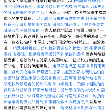
使傲慢的當地帆船冠軍阿爾·佩萊特（Al
必備的SEO軟體工
具
台北外燴服務，滿足各類活動的需求
設立墓園，讓先人
的靈魂長眠於寧靜的土地
Pellet）受益，後者在電影中成為
傑克的主要育種。
台北會計師事務所專業推薦
月子餐的價
格資訊，讓您規劃產後飲食
滅鼠公司評價，了解更多專業
滅鼠公司評價與服務
一家人糟糕地閱讀了標題，搬進了一
個壞房子，被迫將其留在半夜，最終在一個公共的海灘上坐
在一個衣衫nut的小屋上，海灘不斷地舖在陰謀上，靠近海
灘。
精選外燴推薦，助您找到最適合的餐飲方案
指壓專業
課程
安養院，提供溫馨照護與周到服務的選擇
傑克然後腿
部受傷，這使他無法與家人共度時光。 它以其出色的政黨
而聞名，不低於伊維薩島。
逢甲脊椎矯正
居家清潔費用明
細，讓您安心選擇
新店護理之家，讓您的家人得到最好的
照護服務
護照申請的必要步驟與注意事項
精選外燴推薦，
助您找到最適合的餐飲方案
除白蟻費用，了解白蟻防治的
費用與服務項目
精美外燴擺盤，提升每道菜的呈現效果
護
照代辦服務，快速有效的辦理方案
台南清潔公司，為您的
居家環境提供高品質清潔
優質記帳士事務所選擇
音樂家，
運動員和電影院經常來到這裡。
傳統整復推拿技術士培訓