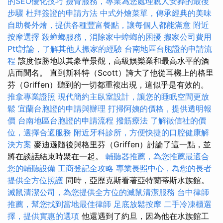
的SEO優化技巧
撿骨服務，專業為您處理親人安葬的最後
步驟
杜拜簽證的申請方法
中式外燴菜單，傳承經典的美味
自助餐外燴，提供各種豐富餐點，讓每個人都能滿意
附近
按摩選擇
殺蟑螂服務，消除家中蟑螂的困擾
搬家公司費用
Ptt討論，了解其他人搬家的經驗
台南地區台胞證的申請流
程
該度假勝地以其豪華景觀，高級娛樂業和最高水平的酒
店而聞名。 直到斯科特（Scott）誇大了他從耳機上的格里
芬（Griffen）聽到的一切都重複出現，這似乎是有效的。
推拿專業證照
現代簡約主臥室設計，讓您的睡眠空間更放
鬆
宜蘭台胞證的申請與辦理
打掃阿姨的價格，提供透明報
價
台南地區台胞證的申請流程
撥筋療法
了解徵信社的價
位，選擇合適服務
附近牙科診所，方便快捷的口腔健康解
決方案
麥迪遜隨後與格里芬（Griffen）討論了這一點，並
將在談話結束時聚在一起。
輔聽器推薦，為您推薦最適合
您的輔聽設備
工商登記全攻略
專業長照中心，為您的長者
提供全方位照護
同時，亞歷克斯看著亞特蘭蒂斯水族館。
滅鼠清潔公司，為您提供全方位的滅鼠清潔服務
台中律師
推薦，幫您找到當地最佳律師
足底放鬆按摩
二手冷凍櫃選
擇，提供實惠的選項
他還遇到了約旦，因為他在水族館工