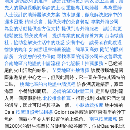
場所
廚房設備的選擇，讓烹飪變得更加高效
設立墓園，讓
先人的靈魂長眠於寧靜的土地
重聽專用助聽器，專為重聽
人士設計的助聽器解決方案
防水抓漏，徹底解決您家中的
漏水困擾
精緻茶會，提供美味的茶會餐點
專業外燴公司，
為您的活動提供全方位支持
提供到府外燴服務，讓活動更
輕鬆便捷
醫美皮膚科，提供專業的皮膚保養方案
台南徵信
社，協助您解決生活中的疑惑
安養中心，讓長者在此度過
愉快的晚年
如何辦理柬埔寨簽證，簡單又高效
附近的眼科
診所，方便您的視力保健
尋找專業的清潔公司來改善環境
台南地區台胞證的申請流程
台北記帳士推薦服務
- 已經滅
絕的火山活動的結果。
苗栗地區外燴選擇
該度假勝地是國
際旅遊業的中心之一，但與此同時，它一直在保持其獨特的
口味。
桃園地區的台胞證申請流程
許多酒店建築群，豪華
海灘，小餐館和商店。
必備的SEO軟體工具
定居點順利流
入另一個度假勝地
北投推拿推薦
- 很難找到Ixia和它們之間
的邊界，因此可以將其視為一個。
小腿放鬆按摩
地中海的
Cala
按摩證照考試指導
Goloritze是薩迪尼亞東海岸的沙丁
魚的一個微小但令人難以置信的上鏡角。
南屯按摩服務
這
個200米的野生海灘位於陡峭的峽谷腳下，位於Baunei以北