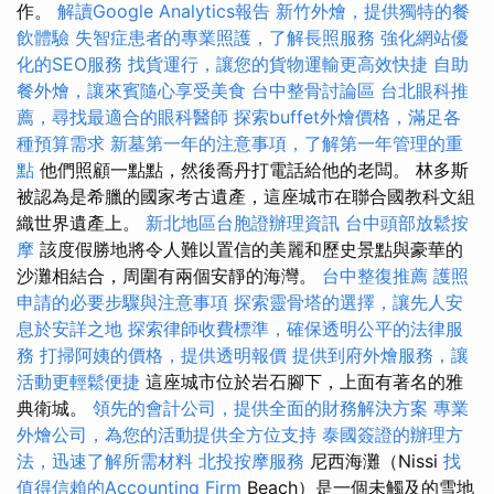
作。
解讀Google Analytics報告
新竹外燴，提供獨特的餐
飲體驗
失智症患者的專業照護，了解長照服務
強化網站優
化的SEO服務
找貨運行，讓您的貨物運輸更高效快捷
自助
餐外燴，讓來賓隨心享受美食
台中整骨討論區
台北眼科推
薦，尋找最適合的眼科醫師
探索buffet外燴價格，滿足各
種預算需求
新墓第一年的注意事項，了解第一年管理的重
點
他們照顧一點點，然後喬丹打電話給他的老闆。 林多斯
被認為是希臘的國家考古遺產，這座城市在聯合國教科文組
織世界遺產上。
新北地區台胞證辦理資訊
台中頭部放鬆按
摩
該度假勝地將令人難以置信的美麗和歷史景點與豪華的
沙灘相結合，周圍有兩個安靜的海灣。
台中整復推薦
護照
申請的必要步驟與注意事項
探索靈骨塔的選擇，讓先人安
息於安詳之地
探索律師收費標準，確保透明公平的法律服
務
打掃阿姨的價格，提供透明報價
提供到府外燴服務，讓
活動更輕鬆便捷
這座城市位於岩石腳下，上面有著名的雅
典衛城。
領先的會計公司，提供全面的財務解決方案
專業
外燴公司，為您的活動提供全方位支持
泰國簽證的辦理方
法，迅速了解所需材料
北投按摩服務
尼西海灘（Nissi
找
值得信賴的Accounting Firm
Beach）是一個未觸及的雪地