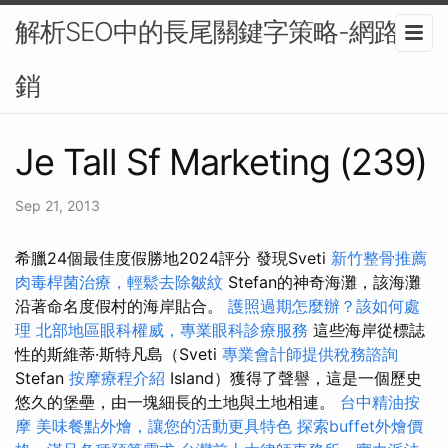
解析SEO中的長尾關鍵字策略-網路行
銷
Je Tall Sf Marketing (239)
Sep 21, 2013
希臘24個最佳度假勝地2024評分 發現Sveti
新竹整骨推薦
肉毒桿菌治療，輕鬆去除皺紋
Stefan的神奇海灘，該海灘
沿著命名度假村的海岸貼合。
護照過期怎麼辦？該如何處
理
北部地區眼科權威，專業眼科診療服務
這些海岸從標誌
性的斯維蒂·斯特凡島（Sveti
專業會計師提供稅務諮詢
Stefan
按摩療程介紹
Island）獲得了聲譽，這是一個歷史
悠久的堡壘，由一塊細長的土地與土地相連。
台中精油按
摩
美味餐點外燴，讓您的活動更具特色
探索buffet外燴價