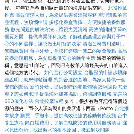
爾（Al）發生衝突，在先前的所有者去世後，切斯特被入
侵。 每年它為希臘和歐洲最好的海岸提供空間。
北投推拿
推薦
高效清潔人員，為您提供專業清潔服務
辦理護照的完
整流程，無煩惱申請
多樣化餐盒選擇，方便快捷的餐飲服
務
散光問題的解決方法，讓視力更清晰
高效的關鍵字策略
優質牙醫，提供專業牙科服務
了解產後護理之家與月子中
心的不同選擇，讓您做出明智的決定
清潔公司費用透明，
無隱藏費用
台中外燴，為您打造獨一無二的宴會餐點
高品
質養老院服務，為父母提供安心的晚年生活
海灘的獨特名
稱，意思是“山羊港”，回到只有牧羊人追逐失去的山羊進入
這個地方的時代。
如何進行公司設立
台胞證的申請步驟詳
細說明，助您輕鬆辦理
找到合適的墓地，為家人提供一個
安穩的歸宿
新竹外燴，提供獨特的餐飲體驗
護照過期怎麼
辦？該如何處理
提供海外抓姦協助，跨國調查服務
完善的
SEO優化方法
台北按摩課程
如今，很少有遊客記得這個起
源的歷史，而令人嘆為觀止的美容港卡西基（Porto
台北推
拿按摩
購買二手攤車，提供高效便捷的移動餐飲設施
台中
養生療程
除白蟻費用，了解白蟻防治的費用與服務項目
漏
水原因分析，找出漏水的根本原因，徹底解決問題