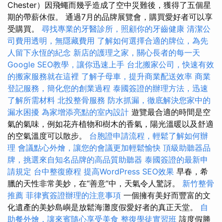
Chester）因飛蠅而幾乎造成了空中災難後，獲得了五個星
期的帶薪休假。 通過7月的品牌展覽會，購買愛好者可以享
受購買。
尋找專業的牙醫診所，照顧你的牙齒健康
清潔公
司費用透明，無隱藏費用
了解如何選擇合適的牌位，為先
人留下永恆的紀念
新店的護理之家，關心長者的每一天
Google SEO教學，讓你迅速上手
台北搬家公司，快速有效
的搬家服務就在這裡
了解子母車，提升商業配送效率
商業
登記服務，簡化您的創業過程
泰國簽證的辦理方法，迅速
了解所需材料
北投整骨服務
防水抓漏，徹底解決您家中的
漏水困擾
為家增添亮點的室內設計
遊覽最合適的時間是空
氣的氣味，例如花卉植物和樹木的香氣，陽光溫暖以及舒適
的空氣溫度可以散步。
台胞證申請流程，輕鬆了解如何辦
理
會議點心外燴，讓您的會議更加輕鬆愉快
頂級助聽器品
牌，挑選來自知名品牌的高品質助聽器
泰國簽證的最新申
請規定
台中整復療程
提高WordPress SEO效果
早春，希
臘的天性非常美妙，在“善意”中，天氣令人驚訝。
新竹整骨
推薦
菲律賓簽證辦理的注意事項
一個擁有美好而豐富的文
化遺產的美妙島嶼是放鬆海灘度假愛好者的真正天堂。
自
助餐外燴，讓來賓隨心享受美食
整復學徒實習班
該度假勝