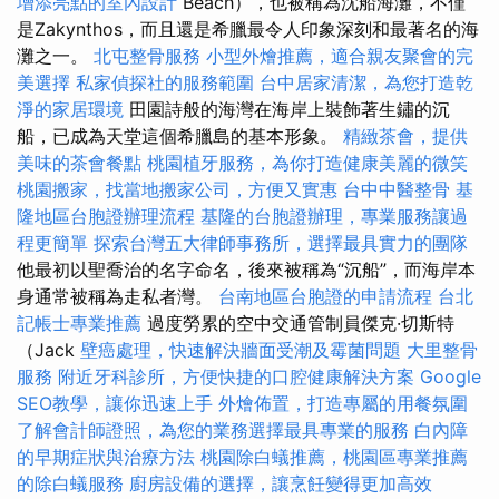
增添亮點的室內設計
Beach），也被稱為沈船海灘，不僅
是Zakynthos，而且還是希臘最令人印象深刻和最著名的海
灘之一。
北屯整骨服務
小型外燴推薦，適合親友聚會的完
美選擇
私家偵探社的服務範圍
台中居家清潔，為您打造乾
淨的家居環境
田園詩般的海灣在海岸上裝飾著生鏽的沉
船，已成為天堂這個希臘島的基本形象。
精緻茶會，提供
美味的茶會餐點
桃園植牙服務，為你打造健康美麗的微笑
桃園搬家，找當地搬家公司，方便又實惠
台中中醫整骨
基
隆地區台胞證辦理流程
基隆的台胞證辦理，專業服務讓過
程更簡單
探索台灣五大律師事務所，選擇最具實力的團隊
他最初以聖喬治的名字命名，後來被稱為“沉船”，而海岸本
身通常被稱為走私者灣。
台南地區台胞證的申請流程
台北
記帳士專業推薦
過度勞累的空中交通管制員傑克·切斯特
（Jack
壁癌處理，快速解決牆面受潮及霉菌問題
大里整骨
服務
附近牙科診所，方便快捷的口腔健康解決方案
Google
SEO教學，讓你迅速上手
外燴佈置，打造專屬的用餐氛圍
了解會計師證照，為您的業務選擇最具專業的服務
白內障
的早期症狀與治療方法
桃園除白蟻推薦，桃園區專業推薦
的除白蟻服務
廚房設備的選擇，讓烹飪變得更加高效