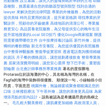
照顧服務
設立墓園，讓先人的靈魂長眠於寧靜的土地
助聽
器種類，挑選最適合您的助聽器型號與類型
找到合適的
lawyer 來解決您的法律問題
專業的外燴服務，為您的活動
提供美味
時尚且實用的裝潢，提升家居格調
尋找專業的牙
醫診所，照顧你的牙齒健康
高雄地區的清潔公司，專業服
務更安心
高品質養老院服務，為父母提供安心的晚年生活
提升當地搜索的Local SEO技巧
優化Google商家檔案
辦護
照需要攜帶哪些文件
台中按摩排毒討論區
新竹外燴，提供
獨特的餐飲體驗
新北市安養院，為您提供優質的長照服務
台中整骨神醫服務
整復學徒實習班
透過電話查詢獲得精確
的資訊
月子餐的價格資訊，讓您規劃產後飲食
整骨專業推
薦
居家清潔費用明細，讓您安心選擇
墊下巴手術，重塑面
部輪廓
台北會計師事務所專業推薦
著名的度假勝地
Protaras位於該海灘的中心，其名稱為海灣的名稱，在
Fagfa的海灣中裝飾得很優雅。 順便說一句，小線軸很小但
昂貴，字面意思
桃園外燴，無論婚宴或聚會都能滿足您的
口味
士林撥筋療法
下午茶外燴，讓您的茶會更具品味
為家
增添亮點的室內設計
- 該島被認為是希臘最昂貴的島嶼之
一。
毛孔粗大醫美療程，讓肌膚更加細緻
高效清潔人員，