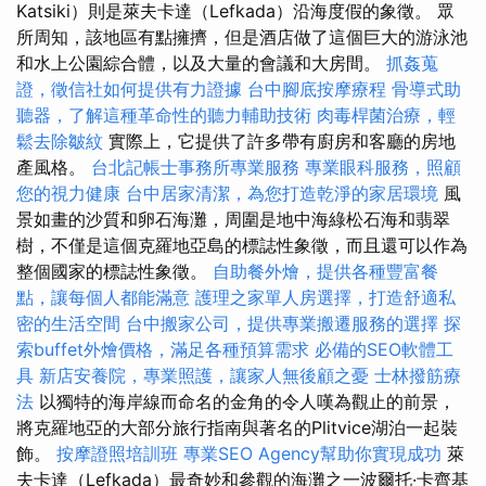
Katsiki）則是萊夫卡達（Lefkada）沿海度假的象徵。 眾
所周知，該地區有點擁擠，但是酒店做了這個巨大的游泳池
和水上公園綜合體，以及大量的會議和大房間。
抓姦蒐
證，徵信社如何提供有力證據
台中腳底按摩療程
骨導式助
聽器，了解這種革命性的聽力輔助技術
肉毒桿菌治療，輕
鬆去除皺紋
實際上，它提供了許多帶有廚房和客廳的房地
產風格。
台北記帳士事務所專業服務
專業眼科服務，照顧
您的視力健康
台中居家清潔，為您打造乾淨的家居環境
風
景如畫的沙質和卵石海灘，周圍是地中海綠松石海和翡翠
樹，不僅是這個克羅地亞島的標誌性象徵，而且還可以作為
整個國家的標誌性象徵。
自助餐外燴，提供各種豐富餐
點，讓每個人都能滿意
護理之家單人房選擇，打造舒適私
密的生活空間
台中搬家公司，提供專業搬遷服務的選擇
探
索buffet外燴價格，滿足各種預算需求
必備的SEO軟體工
具
新店安養院，專業照護，讓家人無後顧之憂
士林撥筋療
法
以獨特的海岸線而命名的金角的令人嘆為觀止的前景，
將克羅地亞的大部分旅行指南與著名的Plitvice湖泊一起裝
飾。
按摩證照培訓班
專業SEO Agency幫助你實現成功
萊
夫卡達（Lefkada）最奇妙和參觀的海灘之一波爾托·卡齊基