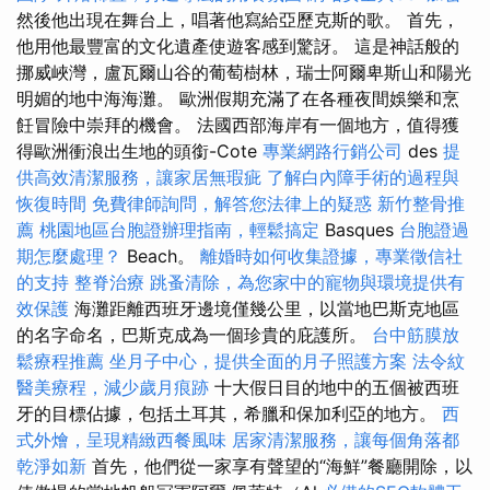
然後他出現在舞台上，唱著他寫給亞歷克斯的歌。 首先，
他用他最豐富的文化遺產使遊客感到驚訝。 這是神話般的
挪威峽灣，盧瓦爾山谷的葡萄樹林，瑞士阿爾卑斯山和陽光
明媚的地中海海灘。 歐洲假期充滿了在各種夜間娛樂和烹
飪冒險中崇拜的機會。 法國西部海岸有一個地方，值得獲
得歐洲衝浪出生地的頭銜-Cote
專業網路行銷公司
des
提
供高效清潔服務，讓家居無瑕疵
了解白內障手術的過程與
恢復時間
免費律師詢問，解答您法律上的疑惑
新竹整骨推
薦
桃園地區台胞證辦理指南，輕鬆搞定
Basques
台胞證過
期怎麼處理？
Beach。
離婚時如何收集證據，專業徵信社
的支持
整脊治療
跳蚤清除，為您家中的寵物與環境提供有
效保護
海灘距離西班牙邊境僅幾公里，以當地巴斯克地區
的名字命名，巴斯克成為一個珍貴的庇護所。
台中筋膜放
鬆療程推薦
坐月子中心，提供全面的月子照護方案
法令紋
醫美療程，減少歲月痕跡
十大假日目的地中的五個被西班
牙的目標佔據，包括土耳其，希臘和保加利亞的地方。
西
式外燴，呈現精緻西餐風味
居家清潔服務，讓每個角落都
乾淨如新
首先，他們從一家享有聲望的“海鮮”餐廳開除，以