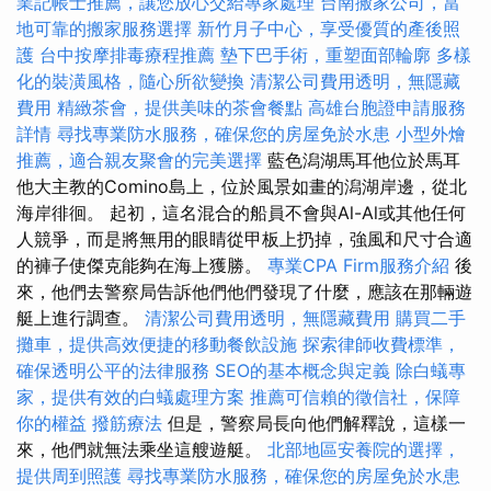
業記帳士推薦，讓您放心交給專家處理
台南搬家公司，當
地可靠的搬家服務選擇
新竹月子中心，享受優質的產後照
護
台中按摩排毒療程推薦
墊下巴手術，重塑面部輪廓
多樣
化的裝潢風格，隨心所欲變換
清潔公司費用透明，無隱藏
費用
精緻茶會，提供美味的茶會餐點
高雄台胞證申請服務
詳情
尋找專業防水服務，確保您的房屋免於水患
小型外燴
推薦，適合親友聚會的完美選擇
藍色潟湖馬耳他位於馬耳
他大主教的Comino島上，位於風景如畫的潟湖岸邊，從北
海岸徘徊。 起初，這名混合的船員不會與Al-Al或其他任何
人競爭，而是將無用的眼睛從甲板上扔掉，強風和尺寸合適
的褲子使傑克能夠在海上獲勝。
專業CPA Firm服務介紹
後
來，他們去警察局告訴他們他們發現了什麼，應該在那輛遊
艇上進行調查。
清潔公司費用透明，無隱藏費用
購買二手
攤車，提供高效便捷的移動餐飲設施
探索律師收費標準，
確保透明公平的法律服務
SEO的基本概念與定義
除白蟻專
家，提供有效的白蟻處理方案
推薦可信賴的徵信社，保障
你的權益
撥筋療法
但是，警察局長向他們解釋說，這樣一
來，他們就無法乘坐這艘遊艇。
北部地區安養院的選擇，
提供周到照護
尋找專業防水服務，確保您的房屋免於水患