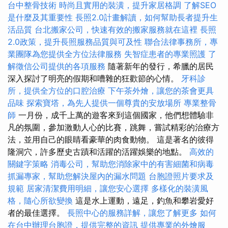
台中整骨技術
時尚且實用的裝潢，提升家居格調
了解SEO
是什麼及其重要性
長照2.0計畫解讀，如何幫助長者提升生
活品質
台北搬家公司，快速有效的搬家服務就在這裡
長照
2.0政策，提升長照服務品質與可及性
聯合法律事務所，專
業團隊為您提供全方位法律服務
失智症患者的專業照護
了
解徵信公司提供的各項服務
隨著新年的發行，希臘的居民
深入探討了明亮的假期和嘈雜的狂歡節的心情。
牙科診
所，提供全方位的口腔治療
下午茶外燴，讓您的茶會更具
品味
探索寶塔，為先人提供一個尊貴的安放場所
專業整骨
師
一月份，成千上萬的遊客來到這個國家，他們想體驗非
凡的氛圍，參加激動人心的比賽，跳舞，嘗試精彩的治療方
法，並用自己的眼睛看豪華的肉食動物。 這是著名的彼得
隆洞穴，許多歷史古蹟和活躍的活躍娛樂的地點。
高效的
關鍵字策略
消毒公司，幫助您消除家中的有害細菌和病毒
抓漏專家，幫助您解決屋內的漏水問題
台胞證照片要求及
規範
居家清潔費用明細，讓您安心選擇
多樣化的裝潢風
格，隨心所欲變換
這是水上運動，遠足，釣魚和攀岩愛好
者的最佳選擇。
長照中心的服務詳解，讓您了解更多
如何
在台中辦理台胞證，提供完整的資訊
提供專業的外燴服