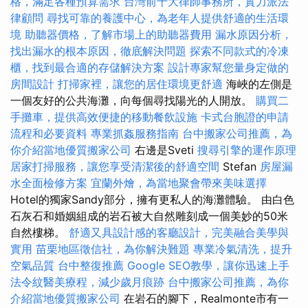
格，滿足各種預算需求
台灣前十大律師事務所，實力派法
律顧問
尋找可靠的養護中心，為老年人提供舒適的生活環
境
助聽器價格，了解市場上的助聽器費用
漏水原因分析，
找出漏水的根本原因，徹底解決問題
探索不同款式的冷凍
櫃，找到最合適的存儲解決方案
設計專家幫您量身定做的
房間設計
打掃家裡，讓您的居住環境更舒適
海峽的左側是
一個友好的公共海灘，向每個尋找陽光的人開放。
購買二
手攤車，提供高效便捷的移動餐飲設施
卡式台胞證的申請
流程和必要資料
專業抓姦服務指南
台中搬家公司推薦，為
你介紹當地優質搬家公司
右邊是Sveti
搜尋引擎的運作原理
居家打掃服務，讓您享受清潔後的舒適空間
Stefan
房屋漏
水全面檢修方案
宜蘭外燴，為當地聚會帶來美味選擇
Hotel的獨家Sandy部分，擁有更私人的海灘體驗。 由白色
石灰石和婚姻組成的岩石被大自然雕刻成一個美妙的50米
自然樓梯。
舒適又具設計感的客廳設計，完美融合美學與
實用
苗栗地區徵信社，為你解決難題
專業冷氣清洗，提升
空氣品質
台中整復推薦
Google SEO教學，讓你迅速上手
法令紋醫美療程，減少歲月痕跡
台中搬家公司推薦，為你
介紹當地優質搬家公司
在岩石的腳下，Realmonte市有一