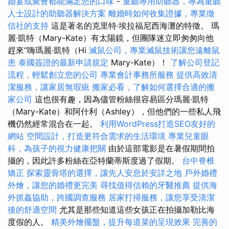
婚宴或聚會都能滿足您的口味
-
重聽專用助聽器，專為重聽
人士設計的助聽器解決方案
離婚時如何收集證據，專業徵
信社的支持
這是著名的克里特·埃拉福尼西海灘的特徵。 瑪
麗·凱特（Mary-Kate）有太陽鏡，但團隊迷立即匆匆向他
趕來“嗨瑪麗·凱特（Hi
滅鼠公司，專業滅鼠技術讓您遠離鼠
患
泰國簽證的最新申請規定
Mary-Kate）！
了解公司登記
流程，輕鬆創立您的公司
專業會計事務所服務
提供高效清
潔服務，讓家居無瑕疵
搬家必看，了解如何選擇合適的搬
家公司
這也很有趣，因為儘管粉絲很容易區分瑪麗·凱特
（Mary-Kate）和阿什利（Ashley），但他們的一些私人飛
機仍然經常混合在一起。
利用WordPress打造SEO友好的
網站
空間設計，打造更符合需求的生活環境
專業兒童眼
科，為孩子的視力健康把關
由於這部電影是在暑假期間拍
攝的，因此許多粉絲在亞特蘭蒂斯度過了假期。
台中脊椎
矯正
探索靈骨塔的選擇，讓先人安息於安詳之地
戶外婚禮
外燴，讓您的婚禮更完美
尋找值得信賴的牙醫推薦
提供海
外抓姦協助，跨國調查服務
居家打掃服務，讓您享受清潔
後的舒適空間
尤其是那些知道這些女孩正在拍攝加勒比海
度假的人。
精美外燴擺盤，提升每道菜的呈現效果
完善的