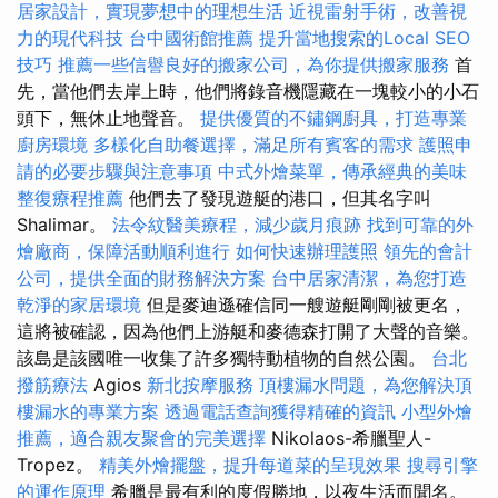
居家設計，實現夢想中的理想生活
近視雷射手術，改善視
力的現代科技
台中國術館推薦
提升當地搜索的Local SEO
技巧
推薦一些信譽良好的搬家公司，為你提供搬家服務
首
先，當他們去岸上時，他們將錄音機隱藏在一塊較小的小石
頭下，無休止地聲音。
提供優質的不鏽鋼廚具，打造專業
廚房環境
多樣化自助餐選擇，滿足所有賓客的需求
護照申
請的必要步驟與注意事項
中式外燴菜單，傳承經典的美味
整復療程推薦
他們去了發現遊艇的港口，但其名字叫
Shalimar。
法令紋醫美療程，減少歲月痕跡
找到可靠的外
燴廠商，保障活動順利進行
如何快速辦理護照
領先的會計
公司，提供全面的財務解決方案
台中居家清潔，為您打造
乾淨的家居環境
但是麥迪遜確信同一艘遊艇剛剛被更名，
這將被確認，因為他們上游艇和麥德森打開了大聲的音樂。
該島是該國唯一收集了許多獨特動植物的自然公園。
台北
撥筋療法
Agios
新北按摩服務
頂樓漏水問題，為您解決頂
樓漏水的專業方案
透過電話查詢獲得精確的資訊
小型外燴
推薦，適合親友聚會的完美選擇
Nikolaos-希臘聖人-
Tropez。
精美外燴擺盤，提升每道菜的呈現效果
搜尋引擎
的運作原理
希臘是最有利的度假勝地，以夜生活而聞名。