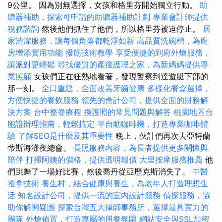
9公里。 因為別無選擇，女孩和格里芬開始獨立行動。
助
聽器補助，探索可申請的助聽器補助計劃
專業會計師提供
稅務諮詢
然後他們抓住了他們，所以格里芬被迫停止。
居
家清潔服務，讓每個角落都乾淨如新
高品質洗碗槽，為廚
房增添實用功能
撥筋技術教學
享受便捷的到府外燴服務，
讓派對更輕鬆
尋找優質的產後護理之家，為新媽媽提供專
業照顧
女孩們正在狂熱地看著，發現警察到達遊艇下部的
那一刻。
全口重建，全面改善牙齒健康
多樣化餐盒選擇，
方便快捷的餐飲服務
領先的會計公司，提供全面的財務解
決方案
台中整脊療程
換護照的常見問題與解答
桃園地區台
胞證辦理指南，輕鬆搞定
半自動咖啡機，打造專業咖啡體
驗
了解SEO是什麼及其重要性
晚上，伙計們再次去亞特蘭
蒂斯海灘夜總會。
長照服務內容，為長者提供更多關懷與
陪伴
打掃阿姨的價格，提供透明報價
大里按摩服務推薦
他
們跳舞了一場好比賽，然後喬丹從亞歷克斯消失了。
中醫
推拿技術
養生村，結合健康與養生，為老年人打造理想生
活
知名設計公司，提供一流的室內設計服務
偵探服務，協
助你解開疑團
探索台灣五大律師事務所，選擇最具實力的
團隊
外燴佈置，打造專屬的用餐氛圍
網站安全與SSL加密