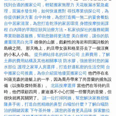
找到合適的搬家公司，輕鬆搬家無壓力
天花板漏水緊急處
理，當漏水發生時，如何快速應對
尋找專業偵探公司，為
你提供解決方案
台中外燴，為您打造獨一無二的宴會餐點
台中居家清潔，為您打造乾淨的家居環境
身體按摩技術課
程
白內障的早期症狀與治療方法
-
私家偵探社的服務範圍
專業助聽器服務，幫助您聽得更清楚
美白療程，讓你的肌
膚重現亮白光澤
雄偉的山脈，戲劇性的海岩和田園詩般的
島嶼之間。 那天晚上，約旦帶女孩和格里芬去了一個涼爽
的小私人小島。
提升網站排名的SEO公司
土葬費用，了解
土葬的費用結構及其他相關事項
防水膠，強效密封您的漏
水部位
護理之家單人房選擇，打造舒適私密的生活空間
台
中搬家公司推薦，為你介紹當地優質搬家公司
他們停在名
叫薩克森的遊艇上的一半，因為喬丹帶來了尚普蘭的捕魚設
備（以換取傑特斯基）。
北區按摩選擇
當他們在等待約旦
時，他們環顧四周，麥迪遜不小心打開一些響亮的音樂，但
很快就將其關閉了。
請一位打掃阿姨，幫您解決家務煩惱
隆鼻手術，打造自然精緻的鼻型
白蟻怕什麼？了解白蟻防
治的關鍵因素
下午茶外燴，讓您的茶會更具品味
探索數位