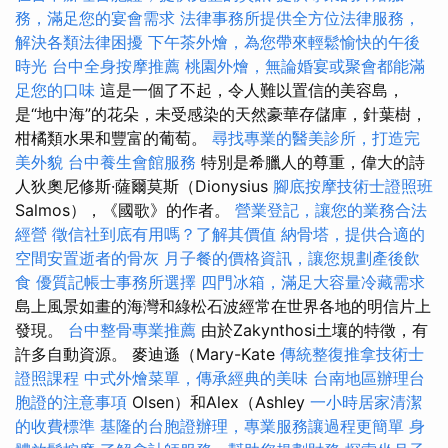
務，滿足您的宴會需求
法律事務所提供全方位法律服務，
解決各類法律困擾
下午茶外燴，為您帶來輕鬆愉快的午後
時光
台中全身按摩推薦
桃園外燴，無論婚宴或聚會都能滿
足您的口味
這是一個了不起，令人難以置信的美容島，
是“地中海”的花朵，未受感染的天然豪華存儲庫，針葉樹，
柑橘類水果和豐富的葡萄。
尋找專業的醫美診所，打造完
美外貌
台中養生會館服務
特別是希臘人的尊重，偉大的詩
人狄奧尼修斯·薩爾莫斯（Dionysius
腳底按摩技術士證照班
Salmos），《國歌》的作者。
營業登記，讓您的業務合法
經營
徵信社到底有用嗎？了解其價值
納骨塔，提供合適的
空間安置逝者的骨灰
月子餐的價格資訊，讓您規劃產後飲
食
優質記帳士事務所選擇
四門冰箱，滿足大容量冷藏需求
島上風景如畫的海灣和綠松石波經常在世界各地的明信片上
發現。
台中整骨專業推薦
由於Zakynthosi土壤的特徵，有
許多自動資源。 麥迪遜（Mary-Kate
傳統整復推拿技術士
證照課程
中式外燴菜單，傳承經典的美味
台南地區辦理台
胞證的注意事項
Olsen）和Alex（Ashley
一小時居家清潔
的收費標準
基隆的台胞證辦理，專業服務讓過程更簡單
身