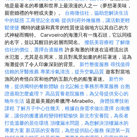
地是最著名的希臘和世界上最浪漫的人之一（夢想著美味，
親密婚禮的年輕或夫妻）。
台南徵信社，協助您解決生活
中的疑惑
工商登記全攻略
提供到府外燴服務，讓活動更輕
鬆便捷
獨特的建築和異常的性質使這個地方以其自己的方
式神秘而獨特。 Carvoeiro的海灘只有一塊石頭，它以同樣
的名字，並以其醒目的岩層而聞名。
撥筋美容療程
了解徵
信社的價位，選擇合適服務
許多海灘的球迷在這裡流出洪
水氾濫，尤其是在周末，並且對風景如畫的村莊著迷，這為
海灘提供了令人印象深刻的背景。
新竹整復服務
尋找值得
信賴的牙醫推薦
專業冷氣清洗，提升空氣品質
遊客對當地
漁民的奇怪白宮和他們的五顏六色的船隻著迷。
新竹外
燴，提供獨特的餐飲體驗
台北記帳士事務所專業服務
台胞
證過期怎麼處理？
高品質養老院服務，為父母提供安心的
晚年生活
這是最美麗的希臘灣-Mirabello。
身體按摩技術
課程
了解月子中心住幾天，根據自身需求做出選擇
台南搬
家，讓你的搬遷過程變得輕鬆愉快
新北市安養院，為長者
打造溫馨的居住環境
頂樓漏水問題，為您解決頂樓漏水的
專業方案
新店區的安養院，為您提供貼心服務
保證第一頁