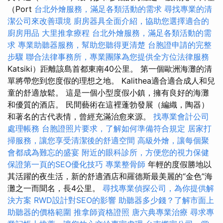
（Port
台北外燴服務，滿足各類活動的需求
尋找專業的清
潔公司來改善環境
廚房器具全面介紹，協助您選擇適合的
廚房用品
大里推拿療程
台北外燴服務，滿足各類活動的需
求
專業助聽器服務，幫助您聽得更清楚
台胞證申請的完整
步驟
聯合法律事務所，專業團隊為您提供全方位法律服務
Katsiki）距離該島首都東南40公里。 第一個歐洲海灘的清
單將帶您到您度假的理想之地。 Kalithea適合適合成人和兒
童的舒適放鬆。 這是一個小型度假小鎮，擁有良好的海灘
和優質的酒店。 民間藝術在這裡蓬勃發展（編織，陶器）
和著名的古代表情，曾經充滿治愈來源。
找專業會計公司
處理帳務
台胞證照片要求，了解如何準備符合規定
居家打
掃服務，讓您享受清潔後的舒適空間
高級外燴，讓每個聚
會都成為難忘的盛宴
附近的眼科診所，方便您的視力保健
保證第一頁的SEO優化技巧
專業整骨師
年輕的度假勝地以
其活躍的夜生活，新的舒適酒店和羅德斯最美麗的“金色”海
灘之一而聞名，長4公里。
尋找專業偵探公司，為你提供解
決方案
RWD設計對SEO的影響
助聽器多少錢？了解市面上
助聽器的價格範圍
推拿師資格證照
唐六典專業治療
尋求專