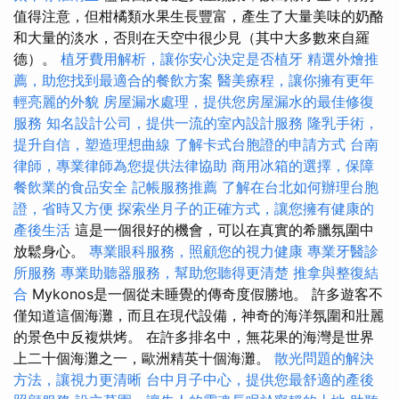
值得注意，但柑橘類水果生長豐富，產生了大量美味的奶酪
和大量的淡水，否則在天空中很少見（其中大多數來自羅
德）。
植牙費用解析，讓你安心決定是否植牙
精選外燴推
薦，助您找到最適合的餐飲方案
醫美療程，讓你擁有更年
輕亮麗的外貌
房屋漏水處理，提供您房屋漏水的最佳修復
服務
知名設計公司，提供一流的室內設計服務
隆乳手術，
提升自信，塑造理想曲線
了解卡式台胞證的申請方式
台南
律師，專業律師為您提供法律協助
商用冰箱的選擇，保障
餐飲業的食品安全
記帳服務推薦
了解在台北如何辦理台胞
證，省時又方便
探索坐月子的正確方式，讓您擁有健康的
產後生活
這是一個很好的機會，可以在真實的希臘氛圍中
放鬆身心。
專業眼科服務，照顧您的視力健康
專業牙醫診
所服務
專業助聽器服務，幫助您聽得更清楚
推拿與整復結
合
Mykonos是一個從未睡覺的傳奇度假勝地。 許多遊客不
僅知道這個海灘，而且在現代設備，神奇的海洋氛圍和壯麗
的景色中反複烘烤。 在許多排名中，無花果的海灣是世界
上二十個海灘之一，歐洲精英十個海灘。
散光問題的解決
方法，讓視力更清晰
台中月子中心，提供您最舒適的產後