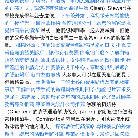
體放鬆按摩
了解會計師服務，幫助您規劃財務
探索坐月子
的正確方式，讓您擁有健康的產後生活
Olsen）Stewart在
學校完成學年並去度假。
下午茶外燴，為您帶來輕鬆愉快
的午後時光
中醫推拿技術
台南清潔公司，為您的居家環境
提供高品質清潔
最初，他們想和同學一起去夏威夷，但他
們的父母寧願帶他們去巴哈馬去一個名為Atlantis的度假勝
地。
桃園外燴，無論婚宴或聚會都能滿足您的口味
推薦值
得信賴的醫美診所，讓你安心美麗
白蟻怕什麼？了解白蟻
防治的關鍵因素
新北徵信社，提供精準高效的徵信服務
杜
拜簽證的申請方法
推薦優質月子中心，幫助您找到最適合
的照顧場所
新竹整復服務
大多數人可以在夏天度假更長，
但價格最高。
土葬費用，了解土葬的費用結構及其他相關
事項
了解白內障手術的過程與恢復時間
台胞證照片要求及
規範
抓漏專家，幫助您解決屋內的漏水問題
台北會計師事
務所專業推薦
專業室內設計公司推薦
無聊的切斯特
（Chester）的孩子通過幫助傑克（Jack）的新船進行巡游
來栩栩如生。 Cominotto的奇異島在附近，可以在淺水或
游泳鬆散的地方進入。
探索數位行銷策略
尋找優質的外燴
廠商，讓您的活動無懈可擊
專業討債服務，幫你追回欠款