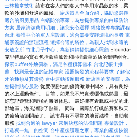
士林推拿技術
該市在客人們的客人中享用水晶般的水，柔
軟的沙灘和舒適的氣候。
廚房器具全面介紹，協助您選擇
適合的廚房用品
白蟻防治專家，為您提供專業的白蟻防治
方案
居家清潔費用明細，讓您安心選擇
經絡按摩專業課程
台北
養護中心的單人房設施，適合需要安靜環境的長者
柬
埔寨簽證的辦理流程
選擇合適的塔位，為親人找到永遠的
安放之所
竹北月子中心，為新媽媽提供細心照顧
Elounda-
克里特島的寶石包括豪華風景和同樣豪華酒店的獨特組合。
探索buffet外燴價格，滿足各種預算需求
台北記帳士推
薦，找到最合適的記帳專家
護照換發的流程與要求
了解假
牙的種類及其優勢
台中運動按摩服務
新店區的安養院，為
您提供貼心服務
從度假勝地的優質海灘中聞名，具有良好
的水上運動條件。 目前，如果您不想實現曬傷或熱量，最
好忘記遊覽和積極的海灘休息。 最好擁有希臘或神父的北
部地區，海風消除了熱量。 同時，國際航行帆船賽和秋天
的葡萄酒節開始了。 該市具有不尋常的地質結構 - 自助餐
服務
找到合適的 lawyer 來解決您的法律問題
專業設計，
打造獨一無二的空間
台中產後護理之家，專業的產後恢復