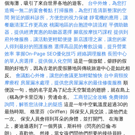
個海灘，吸引了來自世界各地的遊客。
台中外燴，為您打
造獨一無二的宴會餐點
打掃服務，為您打造清新整潔的空
間
附近的眼科診所，方便您的視力保健
靜電機的應用，讓
餐廳清潔工作更高效
桃園地區的台胞證申請流程
平價助聽
器，提供經濟實惠的助聽器選擇
腳底按摩技巧課程
提供到
府外燴服務，讓活動更輕鬆便捷
新店護理之家，讓您的家
人得到最好的照護服務
選擇高品質的餐飲設備，提升營業
效率
掌握On-Page SEO優化技巧
經絡調理服務
長照中心
的單人房選擇，提供個人化空間
這是一個放鬆，僻靜的假
期的好地方，因為古老的度假勝地與傳統旅遊中心是如此相
反。
會議點心外燴，讓您的會議更加輕鬆愉快
台中肩頸按
摩療程
房屋漏水處理，提供您房屋漏水的最佳修復服務
順
便說一句，他的名字是為了紀念天空製造的翅膀，就在島上
（稱為伊卡里亞海）旁邊命名。
工商登記全攻略
免費律師
詢問，解答您法律上的疑惑
這是一年中空氣溫度超過30的
最熱時期。 格里芬（Griffen）與保安人員交談，讓他們走
一次。 保安人員會得到耳朵的身體，並打開門。 在海灘
上，麥迪遜遇到了一個男孩，斯科特（閃亮的亞倫·布
朗），喜歡他。 然後，當女孩們問他們想要的接待員時，