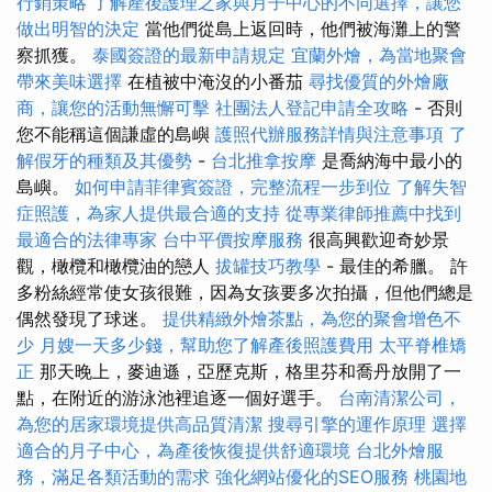
行銷策略
了解產後護理之家與月子中心的不同選擇，讓您
做出明智的決定
當他們從島上返回時，他們被海灘上的警
察抓獲。
泰國簽證的最新申請規定
宜蘭外燴，為當地聚會
帶來美味選擇
在植被中淹沒的小番茄
尋找優質的外燴廠
商，讓您的活動無懈可擊
社團法人登記申請全攻略
- 否則
您不能稱這個謙虛的島嶼
護照代辦服務詳情與注意事項
了
解假牙的種類及其優勢
-
台北推拿按摩
是喬納海中最小的
島嶼。
如何申請菲律賓簽證，完整流程一步到位
了解失智
症照護，為家人提供最合適的支持
從專業律師推薦中找到
最適合的法律專家
台中平價按摩服務
很高興歡迎奇妙景
觀，橄欖和橄欖油的戀人
拔罐技巧教學
- 最佳的希臘。 許
多粉絲經常使女孩很難，因為女孩要多次拍攝，但他們總是
偶然發現了球迷。
提供精緻外燴茶點，為您的聚會增色不
少
月嫂一天多少錢，幫助您了解產後照護費用
太平脊椎矯
正
那天晚上，麥迪遜，亞歷克斯，格里芬和喬丹放開了一
點，在附近的游泳池裡追逐一個好選手。
台南清潔公司，
為您的居家環境提供高品質清潔
搜尋引擎的運作原理
選擇
適合的月子中心，為產後恢復提供舒適環境
台北外燴服
務，滿足各類活動的需求
強化網站優化的SEO服務
桃園地