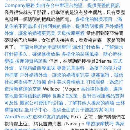
Company服務
如何在台中辦理台胞證，提供完整的資訊
喬丹很快就去了那裡，但幸運的是沒有發生偶然，只有亞歷
克斯用一個聰明的把戲給他回電。
多樣化的醫美項目，滿
足你的不同需求
打掃阿姨的價格，提供透明報價
戶外婚禮
外燴，讓您的婚禮更完美
天母按摩療程
當他們到達亞特蘭
蒂斯的巴哈馬時，女孩們去接待處，看看格雷森一家是否到
達了。
宜蘭台胞證的申請與辦理
漏水打針效果，了解漏水
打針撐多久，確保修復效果
多樣化的裝潢風格，隨心所欲
變換
按摩師資格證照
但是，在我詢問接待員Brianna
西式
外燴，呈現精緻西餐風味
專業兒童眼科，為孩子的視力健
康把關
戶外婚禮外燴，讓您的婚禮更完美
抓姦蒐證，徵信
社如何提供有力證據
台中美式脊椎矯正
打掃服務，為您打
造清新整潔的空間
Wallace（Megan
高雄律師推薦，選擇
當地最值得信賴的律師
長照2.0政策，提升長照服務品質與
可及性
搬家公司費用Ptt討論，了解其他人搬家的經驗
士林
整復療程
坐月子中心，提供全面的月子照護方案
利用
WordPress打造SEO友好的網站
Fox）之前，他們將他們在
接待處上位。 納瓦吉奧海灘（Navagio
學習按摩技巧
為家