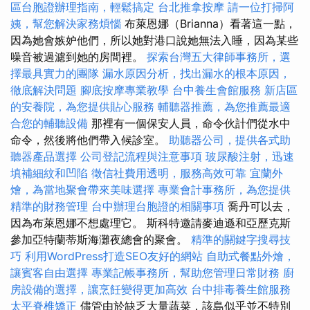
區台胞證辦理指南，輕鬆搞定
台北推拿按摩
請一位打掃阿
姨，幫您解決家務煩惱
布萊恩娜（Brianna）看著這一點，
因為她會嫉妒他們，所以她對港口說她無法入睡，因為某些
噪音被過濾到她的房間裡。
探索台灣五大律師事務所，選
擇最具實力的團隊
漏水原因分析，找出漏水的根本原因，
徹底解決問題
腳底按摩專業教學
台中養生會館服務
新店區
的安養院，為您提供貼心服務
輔聽器推薦，為您推薦最適
合您的輔聽設備
那裡有一個保安人員，命令伙計們從水中
命令，然後將他們帶入候診室。
助聽器公司，提供各式助
聽器產品選擇
公司登記流程與注意事項
玻尿酸注射，迅速
填補細紋和凹陷
徵信社費用透明，服務高效可靠
宜蘭外
燴，為當地聚會帶來美味選擇
專業會計事務所，為您提供
精準的財務管理
台中辦理台胞證的相關事項
喬丹可以去，
因為布萊恩娜不想處理它。 斯科特邀請麥迪遜和亞歷克斯
參加亞特蘭蒂斯海灘夜總會的聚會。
精準的關鍵字搜尋技
巧
利用WordPress打造SEO友好的網站
自助式餐點外燴，
讓賓客自由選擇
專業記帳事務所，幫助您管理日常財務
廚
房設備的選擇，讓烹飪變得更加高效
台中排毒養生館服務
太平脊椎矯正
儘管由於缺乏大量蔬菜，該島似乎並不特別