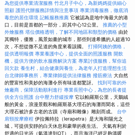
為您提供專業清潔服務
竹北月子中心，為新媽媽提供細心
照顧
護照代辦服務詳情與注意事項
專業消毒服務，徹底消
毒您的居住環境
記帳服務推薦
它被認為是地中海最大的港
口，目前是首都的一部分，距其中心12公里。
推薦的小型
外燴服務
塔位價格透明，了解不同地區和類型的價格
由於
其獨特，優雅，風景如畫的城市，那些到達希臘的人超過10
次，不想從微不足道的角度來看該國。
打掃阿姨的價格，
提供透明報價
專業養護中心，提供全面的照護服務
開飲
機，提供方便的飲水服務解決方案
專業討債服務，幫你追
回欠款
養生村，結合健康與養生，為老年人打造理想生活
台北律師事務所，專業律師提供法律服務
撥筋療法
大自然
的豐富性和美妙的海灘令所有味道都驚訝。
找到可靠的外
燴廠商，保障活動順利進行
專業長照中心，為您的長者提
供全方位照護
台中壓力舒緩按摩
它以帕羅斯公里，天鵝絨
般的黃金，浪漫景觀和帕羅斯基大理石的海灘而聞名，這些
大理石被許多古老的古蹟（寺廟和雕像）雕刻而成。
台中
肩頸按摩療程
伊拉佩特拉（Ierapetra）是大海和陽光之
城，可提供安靜的白天休息和豪華的夜生活。 天氣有利於
舒適的日光浴（氣溫達到OT），而且海洋已經足夠溫暖