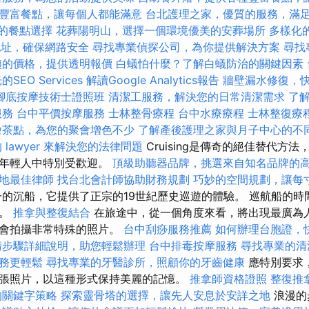
豐富餐點，讓每個人都能滿意
台北護理之家，優質的服務，滿
樣的餐點選擇
花葬陽明山，選擇一個環境優美的安葬場所
多樣化
地址，確保網路安全
尋找專業偵探公司，為你提供解決方案
尋找
姨的價格，提供透明報價
白蟻怕什麼？了解白蟻防治的關鍵因素
EO Services
解讀Google Analytics報告
牆壁漏水修復，
腳底按摩技術士證照班
清潔工服務，解決您的日常清潔需求
了
服務
台中平價按摩服務
士林整骨療程
台中水療療程
士林整復療
燴茶點，為您的聚會增色不少
了解產後護理之家與月子中心的不
 lawyer 來解決您的法律問題
Cruising是傳奇的絕佳替代方
在年輕人中特別受歡迎。
頂級助聽器品牌，挑選來自知名品牌的
地最佳律師
找台北會計師協助財務規劃
巧妙的空間規劃，讓每
的沉船，它提供了正宗的19世紀歷史巡遊的體驗。 巡航船的時
分。
推拿與整復結合
在旅途中，從一個角度來看，將出現最廣為
機會拍攝非常特殊的照片。
台中刮痧服務推薦
如何辦理台胞證，
請步驟詳細說明，助您輕鬆辦理
台中排毒按摩服務
尋找專業的清
務更輕鬆
尋找專業的牙醫診所，照顧你的牙齒健康
應特別要求
張照片，以這種形式保持美麗的記憶。
推拿師資格證照
整復推
的關鍵字策略
探索靈骨塔的選擇，讓先人安息於安詳之地
浪漫的