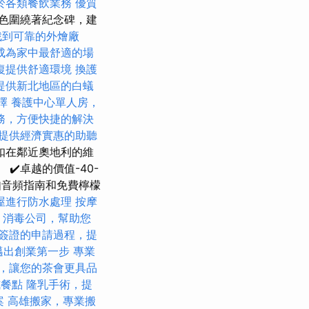
於各類餐飲業務
優質
色圍繞著紀念碑，建
找到可靠的外燴廠
成為家中最舒適的場
復提供舒適環境
換護
提供新北地區的白蟻
擇
養護中心單人房，
務，方便快捷的解決
提供經濟實惠的助聽
扣在鄰近奧地利的維
✔️卓越的價值-40-
如音頻指南和免費檸檬
屋進行防水處理
按摩
。
消毒公司，幫助您
簽證的申請過程，提
邁出創業第一步
專業
，讓您的茶會更具品
式餐點
隆乳手術，提
案
高雄搬家，專業搬