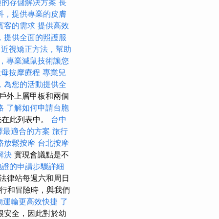
適的存儲解決方案
長
科，提供專業的皮膚
賓客的需求
提供高效
，提供全面的照護服
近視矯正方法，幫助
，專業滅鼠技術讓您
天母按摩療程
專業兒
，為您的活動提供全
戶外上層甲板和兩個
略
了解如何申請台胞
先在此列表中。
台中
選擇最適合的方案
旅行
路放鬆按摩
台北按摩
解決
實現會議點是不
胞證的申請步驟詳細
za法律站每週六和周日
旅行和冒險時，與我們
物運輸更高效快捷
了
很安全，因此對於幼