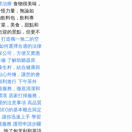
業治療
食物很美味，
奇怪力量，無論如
的飲料包，飲料專
胃菜，美食，甜點和
歡迎的景點，但更不
，打造獨一無二的空
如何選擇合適的法律
家公司，方便又實惠
準備
了解助聽器原
養生村，結合健康與
點心外燴，讓您的會
順利進行
下午茶外
臉服務，徹底清潔和
環境
居家打掃服務，
理的注意事項
高品質
SEO的基本概念與定
教學，讓你迅速上手
學習
薦服務
護照申請步驟
，除了匈牙利和英語