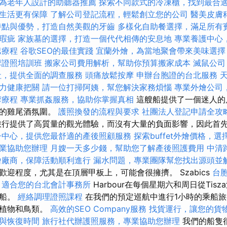
為老年人設計的助聽器推薦
探索不同款式的冷凍櫃，找到最合
生活更有保障
了解公司登記流程，輕鬆創立您的公司
醫美皮膚
特點與優勢，打造自然美觀的牙齒
多樣化自助餐選擇，滿足所有
瑕疵
家族墓的選擇，打造一個代代相傳的安息地
專業養護中心
巴療程
谷歌SEO的最佳實踐
宜蘭外燴，為當地聚會帶來美味選擇
摩證照培訓班
搬家公司費用解析，幫助你預算搬家成本
滅鼠公司
社，提供全面的調查服務
頭痛放鬆按摩
申辦台胞證的台北服務
力健康把關
請一位打掃阿姨，幫您解決家務煩惱
專業外燴公司
摩療程
專業抓姦服務，協助你掌握真相
這艘船提供了一個迷人的
緻的雞尾酒氛圍。
護照換發的流程與要求
社團法人登記申請全攻
行提供了高質量的觀光體驗，而沒有大量的負面影響，因此首
子中心，提供您最舒適的產後照顧服務
探索buffet外燴價格，
業協助您辦理
月嫂一天多少錢，幫助您了解產後照護費用
中清
燴廠商，保障活動順利進行
漏水問題，專業團隊幫您找出源頭並
迎程度，尤其是在頂層甲板上，可能會很擁擠。 Szabics
台
適合您的台北會計事務所
Harbour在每個星期六和周日從Tis
行船。
經絡調理證照課程
在我們的預定巡航中進行1小時的乘船
的植物和鳥類。
高效的SEO Company服務
找貨運行，讓您的貨
與恢復時間
旅行社代辦護照服務，專業協助您辦理
我們的船隻