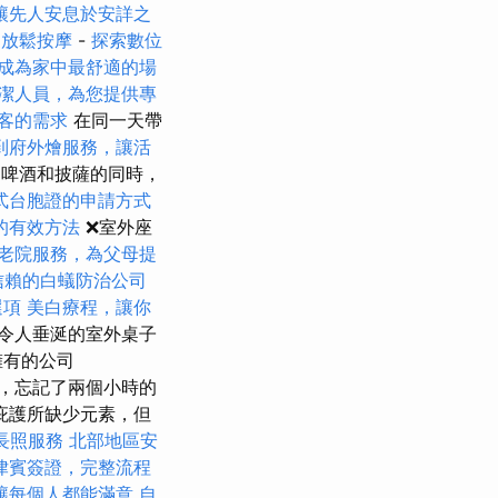
讓先人安息於安詳之
腿放鬆按摩
-
探索數位
成為家中最舒適的場
潔人員，為您提供專
客的需求
在同一天帶
到府外燴服務，讓活
的啤酒和披薩的同時，
式台胞證的申請方式
的有效方法
❌室外座
老院服務，為父母提
信賴的白蟻防治公司
選項
美白療程，讓你
令人垂涎的室外桌子
擁有的公司
表演，忘記了兩個小時的
，庇護所缺少元素，但
長照服務
北部地區安
律賓簽證，完整流程
讓每個人都能滿意
自