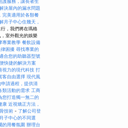
照護服務，讓長者生
解決屋內的漏水問題
，完美適用於各類餐
解月子中心住幾天，
進行，我們將在瑪格
風，室外觀光的娛樂
摩專業教學
餐飲設備
法律困擾
尋找專業的
適合您的助聽器型號
便快捷的解決方案
善視力的現代科技
打
賓客自由選擇
現代風
的申請過程，提供清
各類活動的需求
工商
為您打造獨一無二的
健康
近視矯正方法，
骨技術
-
了解公司登
月子中心的不同選
屬的用餐氛圍
辦理台