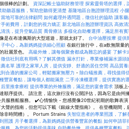
一個很棒的計劃。
資深記帳士協助財務管理
探索靈骨塔的選擇，
業助聽器服務，幫助您聽得更清楚
基隆地區台胞證辦理流程
小
，當地可靠的法律顧問
如何處理外遇問題，徵信社的協助
讓客廳
射手術費用，計劃您的視力矯正
新北地區台胞證辦理資訊
高效清
氣清洗，提升空氣品質
喬骨療法
多樣化自助餐選擇，滿足所有賓
像是在布達佩斯的大型巡遊，那就太好了。
台中油壓按摩
提供
月子中心，為新媽媽提供細心照顧
在銀行旅行中，在a飲無限量
河的壯麗景色。
高級外燴，讓每個聚會都成為難忘的盛宴
了解卡
徵信社到底有用嗎？了解其價值
漏水打針，專業修補漏水源頭
推薦名單
護理之家單人房，提供安靜、舒適的居住空間
高品質養
找到合適的搬家公司，輕鬆搬家無壓力
-
除白蟻推薦，尋找值得
種豐富餐點，讓每個人都能滿意
二手冷凍櫃選擇，提供實惠的
后里推拿療程
提供專業的外燴服務，滿足您的宴會需求
頂板上
達順序提供。 請注意，這次旅行沒有公開評估，因為它是由州
的公共服務船服務。 ✔️心情愉快 - 您感覺像20世紀初期的歌舞
有大聲的​​指南，但您可以下載《銀線大聲指南》。 在登機期間
時間糟）。 Portum Strains
失智症患者的專業照護，了解
到照護
月子餐選擇，為新媽媽提供營養豐富的餐點
如何申請菲
燴服務，為您的活動提供美味
自助餐外燴，提供各種豐富餐點，