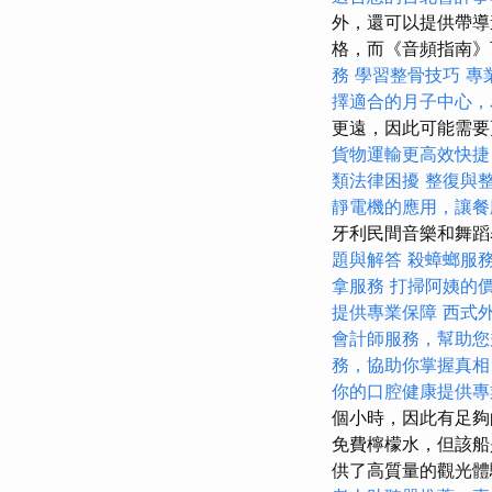
外，還可以提供帶導
格，而《音頻指南》
務
學習整骨技巧
專
擇適合的月子中心，
更遠，因此可能需
貨物運輸更高效快捷
類法律困擾
整復與
靜電機的應用，讓餐
牙利民間音樂和舞
題與解答
殺蟑螂服
拿服務
打掃阿姨的
提供專業保障
西式
會計師服務，幫助您
務，協助你掌握真相
你的口腔健康提供專
個小時，因此有足夠
免費檸檬水，但該船
供了高質量的觀光體驗