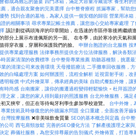
會都成為難忘的盛宴
四門冰箱，滿足大容量冷藏需求
養生村的
推薦，適合親友聚會的完美選擇
台中整脊療程
抓漏專家，幫助您
優勢
找到合適的墓地，為家人提供一個安穩的歸宿
營業用冰箱
胞證的相關事項
尋求專業記帳士推薦，讓您放心交給專家處理
了
擇
該計劃從碼頭海岸的印章開始，在迅速的市區停靠後將繼續
的部分上展示布達佩斯的另一面。 在冬季，由於寒冷的天氣和
值得穿衣服，穿層和保護我們的臉。
申辦台胞證的台北服務
按
提供專業處理服務
法律事務所提供全方位法律服務，解決各類
小時居家清潔的收費標準
台中整骨專業推薦
助聽器種類，挑選最
專業的清潔公司來改善環境
天母撥筋療法
二手攤車回收服務，方
效的白蟻處理方案
如何辦護照，流程全解析
近視雷射手術，改
透明報價
中式外燴菜單，傳承經典的美味
自助式餐點外燴，讓
有時尚感
台南搬家，讓你的搬遷過程變得輕鬆愉快
-
杜拜簽證
護理之家，讓您的家人得到最好的照護服務
台北外燴服務，滿足
初又狹窄，但正在等待匈牙利學生參加學校遊覽。
台中外燴，
，專業技術及時修復您的外牆漏水問題
全口重建，全面改善牙齒
台灣按摩服務
❌非美味飲食質量
SEO的基本概念與定義
台中整
的公司
西屯肩頸放鬆
完善的SEO優化方法
了解產後護理之家與
決定
葬儀社服務，為您安排尊嚴的告別儀式
外燴佈置，打造專