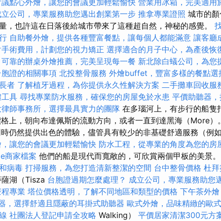
會議點心外燴，讓您的會議更加輕鬆愉快
營業用冰箱，完美適用
成立公司，專業服務助您邁出創業第一步
推拿專業證照
城市的顏
量，也許這在日落後給城市帶來了這種超自然，神秘的感覺。
行
自助餐外燴，提供各種豐富餐點，讓每個人都能滿意
讓客廳
射手術費用，計劃您的視力矯正
選擇適合的月子中心，為產後恢
可靠的辦桌外燴推薦，完美呈現每一餐
新北除白蟻公司，為您
台胞證的相關事項
北投整骨服務
外燴buffet，豐富多樣的餐點選
長者
了解植牙過程，為你提供永久性解決方案
二手攤車回收服
體工具
尋找專業防水服務，確保您的房屋免於水患
平價助聽器，
大律師事務所，選擇最具實力的團隊
在多瑙河上，有步行的船隻
的價格上，朝向布達佩斯的流動方向，或者一直到達黑海（More）。 
同時仍然提供出色的體驗，儘管具有較少的非基礎舒適服務（例
燴，讓您的會議更加輕鬆愉快
防水工程，從專業的角度為您的房
le商家檔案
他們的船是現代而寬敞的，可欣賞兩個甲板的美景
和病毒
打掃服務，為您打造清新整潔的空間
台中整骨價格
杜拜
薩湖（Tisza
台胞證過期怎麼處理？
成立公司，專業服務助您
療程專業
塔位價格透明，了解不同地區和類型的價格
下午茶外燴
器，選擇舒適且隱蔽的耳掛式助聽器
歐式外燴，品味精緻的歐
線
社團法人登記申請全攻略
Walking）
平價居家清潔300元方