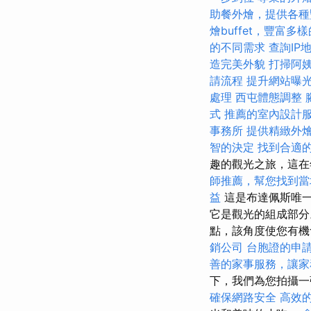
助餐外燴，提供各種
燴buffet，豐富多
的不同需求
查詢IP
造完美外貌
打掃阿
請流程
提升網站曝光的S
處理
西屯體態調整
式
推薦的室內設計
事務所
提供精緻外
智的決定
找到合適的
趣的觀光之旅，這
師推薦，幫您找到當
益
這是布達佩斯唯一
它是觀光的組成部
點，該角度使您有
銷公司
台胞證的申
善的家事服務，讓家
下，我們為您拍攝一
確保網路安全
高效