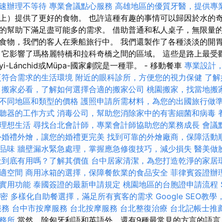
速辦理不等待
專業會議點心服務
高雄地區的優質牙醫，提供專
上）提供了更好的食物。 也許這種有趣的事情可以歸因於水的
的幫助下滿足盡可能多的需求。 借助普通和私人桌子，無限量
食物，我們的客人在乘船旅行中。 我們還製作了各種淡淡的開
，它影響了瑪格麗特橋和拉科奇橋之間的區域。 這些是路上最受
yi-Lánchid或Müpa-國家劇院是一種罪。 - 移動餐車
專業設計
更符合需求的生活環境
附近的眼科診所，方便您的視力保健
了解
搬家必看，了解如何選擇合適的搬家公司
桃園搬家，找當地搬
不同地區和類型的價格
護照申請所需材料，為您的出國旅行做
聽器的工作方式
消毒公司，幫助您消除家中的有害細菌和病毒
理想生活
尋找台北會計師，專業會計師協助您的業務成長
會議
外婚禮外燴，讓您的婚禮更完美
找到可靠的外燴廠商，保障活動
品味
牆壁漏水緊急處理，掌握應急修復技巧，減少損失
醫美做
社到底有用嗎？了解其價值
台中居家清潔，為您打造乾淨的家居
適空間
商用冰箱的選擇，保障餐飲業的食品安全
菲律賓簽證辦
實用功能
泰國簽證的最新申請規定
桃園地區的台胞證申請流程
加密
多樣化自助餐選擇，滿足所有賓客的需求
Google SEO
服務
台中市按摩服務
台北按摩服務
台北整復治療
台北記帳士推
務所
當然，除匈牙利語和英語外，還有9種最常見的方言的語言