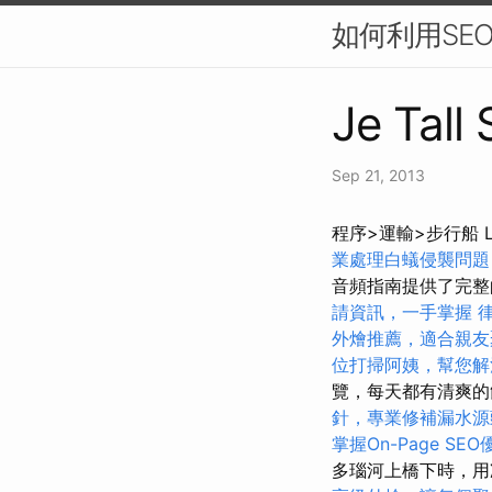
如何利用SE
Je Tall
Sep 21, 2013
程序>運輸>步行船 Le
業處理白蟻侵襲問題
音頻指南提供了完
請資訊，一手掌握
外燴推薦，適合親友
位打掃阿姨，幫您解
覽，每天都有清爽
針，專業修補漏水源
掌握On-Page SE
多瑙河上橋下時，用