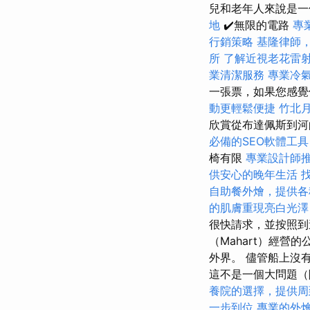
兒和老年人來說是
地
✔️無限的電路
專
行銷策略
基隆律師
所
了解近視老花雷
業清潔服務
專業冷
一張票，如果您感覺
動更輕鬆便捷
竹北
欣賞從布達佩斯到
必備的SEO軟體工具
椅有限
專業設計師
供安心的晚年生活
自助餐外燴，提供各
的肌膚重現亮白光澤
很快請求，並按照到
（Mahart）經營
外界。 儘管船上沒
這不是一個大問題（除非
養院的選擇，提供周
一步到位
專業的外