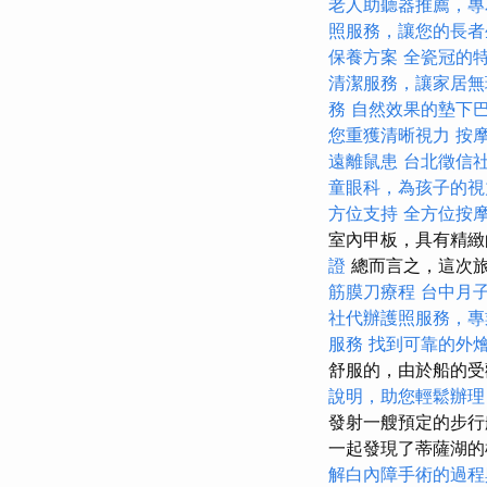
老人助聽器推薦，專
照服務，讓您的長者
保養方案
全瓷冠的
清潔服務，讓家居無
務
自然效果的墊下
您重獲清晰視力
按
遠離鼠患
台北徵信
童眼科，為孩子的視
方位支持
全方位按
室內甲板，具有精
證
總而言之，這次旅
筋膜刀療程
台中月
社代辦護照服務，專
服務
找到可靠的外
舒服的，由於船的受歡
說明，助您輕鬆辦理
發射一艘預定的步
一起發現了蒂薩湖
解白內障手術的過程