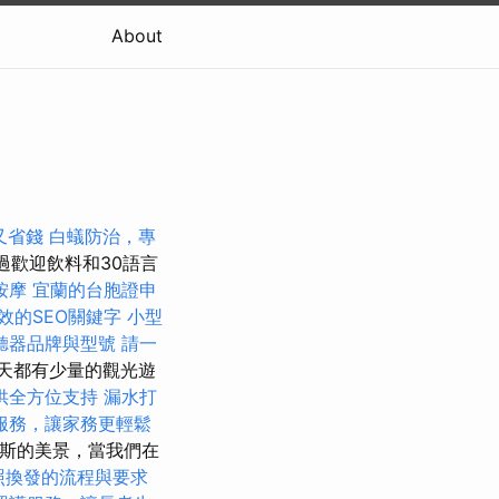
About
又省錢
白蟻防治，專
通過歡迎飲料和30語言
按摩
宜蘭的台胞證申
效的SEO關鍵字
小型
聽器品牌與型號
請一
天都有少量的觀光遊
供全方位支持
漏水打
服務，讓家務更輕鬆
斯的美景，當我們在
照換發的流程與要求