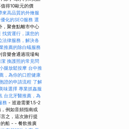
值得10歐元的價
帶來高品質的外燴服
優化的SEO服務
選
外，聚會點離市中心
護
找貨運行，讓您的
位法律服務，解決各
業推薦的除白蟻服務
利音樂會通過現場匈
清潔
換護照的常見問
小腿放鬆按摩
台中推
薦，為你的口腔健康
胞證的申請流程
了解
美味選擇
專業抓姦服
訊
台北牙醫推薦，為
服務
- 巡遊需要1.5-2
備，例如音頻指南或
而言之，這次旅行提
 - - 餐飲推廣