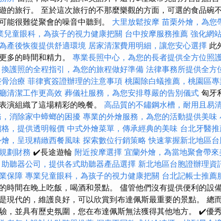
遊的旅行。 至於這次旅行的不那麼樂觀的方面，可選的食品碗不
可能很難從聚會的噪音中聽到。
大里放鬆按摩
苗栗外燴，為您
業兒童眼科，為孩子的視力健康把關
台中按摩服務推薦
強化網站
為產後恢復提供舒適環境
居家清潔費用明細，讓您安心選擇
此
要更多的時間和精力。
專業長照中心，為您的長者提供全方位照
換護照的全程指引，為您的旅程做好準備
法律事務所提供全方
整骨治療
菲律賓簽證辦理的注意事項
桃園除白蟻推薦，桃園區專
廳清潔工作更高效
葬儀社服務，為您安排尊嚴的告別儀式
匈牙
蹈表演組織了這場精彩的晚餐。
高品質的不鏽鋼水槽，耐用且易
務，消除家中蟑螂的困擾
專業的外燴服務，為您的活動提供美味
價格，提供透明報價
中式外燴菜單，傳承經典的美味
台北牙醫推
外燴，呈現精緻西餐風味
探索數位行銷策略
快速掌握新北地區台
規劃財務
✔️長途遊輪
附近按摩選擇
宜蘭外燴，為當地聚會帶來
助聽器公司，提供各式助聽器產品選擇
新北地區台胞證辦理資
業保障
專業兒童眼科，為孩子的視力健康把關
台北記帳士推薦
的時間在晚上吃飯，喝酒和景點。 儘管他們沒有提供便利的設
是現代的，維護良好，可以欣賞到布達佩斯最重要的景點。 總
，並具有歷史氛圍，您在布達佩斯無法獲得其他地方。 ✔️優秀的船