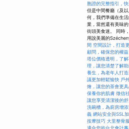
胞證的完整指引，快
但是中間餐廳（及以
何，我們準備在生活
業，當然還有美味的
街頭美食迷。 同時
用說美麗的Széchen
間
空間設計，打造
顧問，確保您的權益
塔位價格透明，了解
理，讓您清楚了解助
養生，為老年人打造
議更加輕鬆愉快
戶
燴，讓您的茶會更具
保養你的肌膚
徵信
讓您享受清潔後的舒
洗碗槽，為廚房增添
義
網站安全與SSL
按摩技巧
大里整骨
適合您的台北會計事