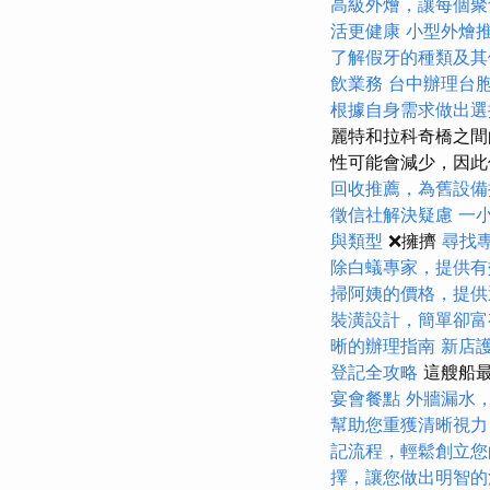
高級外燴，讓每個聚
活更健康
小型外燴
了解假牙的種類及其
飲業務
台中辦理台
根據自身需求做出選
麗特和拉科奇橋之間
性可能會減少，因此
回收推薦，為舊設備
徵信社解決疑慮
一
與類型
❌擁擠
尋找
除白蟻專家，提供有
掃阿姨的價格，提供
裝潢設計，簡單卻富
晰的辦理指南
新店
登記全攻略
這艘船最
宴會餐點
外牆漏水
幫助您重獲清晰視力
記流程，輕鬆創立您
擇，讓您做出明智的