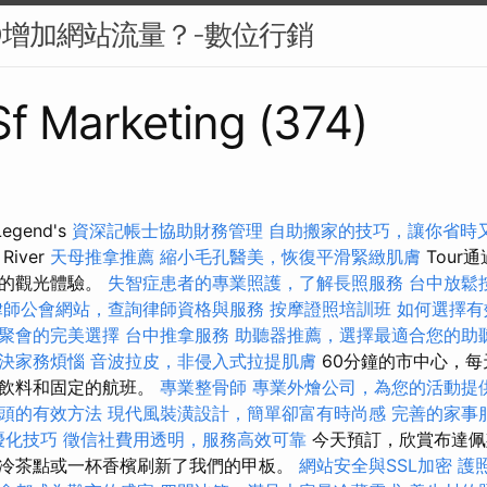
O增加網站流量？-數位行銷
 Sf Marketing (374)
gend's
資深記帳士協助財務管理
自助搬家的技巧，讓你省時
River
天母推拿推薦
縮小毛孔醫美，恢復平滑緊緻肌膚
Tour
整的觀光體驗。
失智症患者的專業照護，了解長照服務
台中放鬆
律師公會網站，查詢律師資格與服務
按摩證照培訓班
如何選擇有
聚會的完美選擇
台中推拿服務
助聽器推薦，選擇最適合您的助
決家務煩惱
音波拉皮，非侵入式拉提肌膚
60分鐘的市中心，每
的飲料和固定的航班。
專業整骨師
專業外燴公司，為您的活動提
頭的有效方法
現代風裝潢設計，簡單卻富有時尚感
完善的家事
O優化技巧
徵信社費用透明，服務高效可靠
今天預訂，欣賞布達佩
冷茶點或一杯香檳刷新了我們的甲板。
網站安全與SSL加密
護