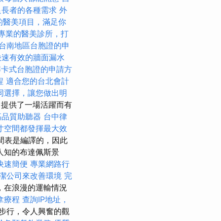
足長者的各種需求
外
的醫美項目，滿足你
專業的醫美診所，打
台南地區台胞證的申
快速有效的牆面漏水
解卡式台胞證的申請方
程
適合您的台北會計
同選擇，讓您做出明
法，提供了一場活躍而有
高品質助聽器
台中律
寸空間都發揮最大效
間表是編譯的，因此
人知的布達佩斯景
快速簡便
專業網路行
潔公司來改善環境
完
，在浪漫的運輸情況
拿療程
查詢IP地址，
步行，令人興奮的觀