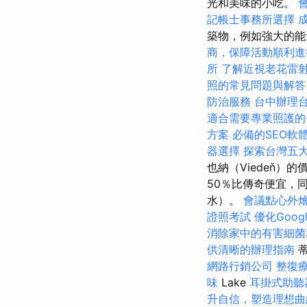
光和美味的小吃。
記帳士事務所選擇
築物，例如強大的能
商，保障活動順利進
所
了解近視老花雷
照的常見問題與解答
防治服務
台中辦理
適合需要專業照護的
方案
必備的SEO軟
器選擇
探索台灣五
也納（Viedeň）
50％比傳奇便宜，
水）。
會議點心外
證照考試
優化Goog
消除家中的有害細菌
供清晰的辦理指南
蒂
網路行銷公司
整復
味
Lake
耳掛式助聽
升自信，塑造理想曲